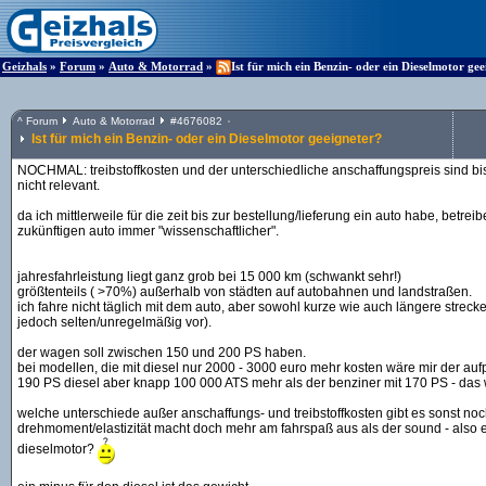
Geizhals
»
Forum
»
Auto & Motorrad
»
Ist für mich ein Benzin- oder ein Dieselmotor ge
^
Forum
Auto & Motorrad
#
4676082
Ist für mich ein Benzin- oder ein Dieselmotor geeigneter?
NOCHMAL: treibstoffkosten und der unterschiedliche anschaffungspreis sind bi
nicht relevant.
da ich mittlerweile für die zeit bis zur bestellung/lieferung ein auto habe, betre
zukünftigen auto immer "wissenschaftlicher".
jahresfahrleistung liegt ganz grob bei 15 000 km (schwankt sehr!)
größtenteils ( >70%) außerhalb von städten auf autobahnen und landstraßen.
ich fahre nicht täglich mit dem auto, aber sowohl kurze wie auch längere stre
jedoch selten/unregelmäßig vor).
der wagen soll zwischen 150 und 200 PS haben.
bei modellen, die mit diesel nur 2000 - 3000 euro mehr kosten wäre mir der aufp
190 PS diesel aber knapp 100 000 ATS mehr als der benziner mit 170 PS - das w
welche unterschiede außer anschaffungs- und treibstoffkosten gibt es sonst noch
drehmoment/elastizität macht doch mehr am fahrspaß aus als der sound - also e
dieselmotor?