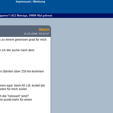
Impressum
|
Werbung
eigneter? (422 Beiträge, 10800 Mal gelesen)
blaumo
11.03.2008, 03:24:57
s zu einem gewissen grad für mich
ibe ich die suche nach dem
cken (fahrten über 150 km kommen
reis egal. beim A5 z.B. kostet der
äre für mich zuviel.
 die "relevant" sind?
in punkt mehr für einen