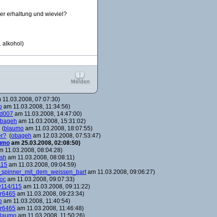
der erhaltung und wieviel?
. alkohol)
11.03.2008, 07:07:30)
o
am 11.03.2008, 11:34:56)
d007
am 11.03.2008, 14:47:00)
bageh
am 11.03.2008, 15:31:02)
(
blaumo
am 11.03.2008, 18:07:55)
er?
(
obageh
am 12.03.2008, 07:53:47)
umo
am 25.03.2008, 02:08:50)
 11.03.2008, 08:04:28)
ish
am 11.03.2008, 08:08:11)
115
am 11.03.2008, 09:04:59)
_spinner_mit_dem_weissen_bart
am 11.03.2008, 09:06:27)
oc
am 11.03.2008, 09:07:33)
114/115
am 11.03.2008, 09:11:22)
r6465
am 11.03.2008, 09:23:34)
o
am 11.03.2008, 11:40:54)
r6465
am 11.03.2008, 11:46:48)
laumo
am 11.03.2008, 11:50:26)