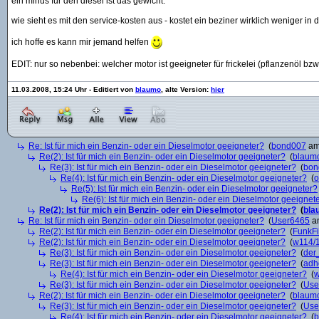
ein minus für den diesel ist das gewicht.
wie sieht es mit den service-kosten aus - kostet ein beziner wirklich weniger in 
ich hoffe es kann mir jemand helfen
EDIT: nur so nebenbei: welcher motor ist geeigneter für frickelei (pflanzenöl bzw
11.03.2008, 15:24 Uhr - Editiert von
blaumo
, alte Version:
hier
Re: Ist für mich ein Benzin- oder ein Dieselmotor geeigneter?
(
bond007
am 
Re(2): Ist für mich ein Benzin- oder ein Dieselmotor geeigneter?
(
blaum
Re(3): Ist für mich ein Benzin- oder ein Dieselmotor geeigneter?
(
bon
Re(4): Ist für mich ein Benzin- oder ein Dieselmotor geeigneter?
(
o
Re(5): Ist für mich ein Benzin- oder ein Dieselmotor geeigneter?
Re(6): Ist für mich ein Benzin- oder ein Dieselmotor geeignet
Re(2): Ist für mich ein Benzin- oder ein Dieselmotor geeigneter?
(
bla
Re: Ist für mich ein Benzin- oder ein Dieselmotor geeigneter?
(
User6465
am
Re(2): Ist für mich ein Benzin- oder ein Dieselmotor geeigneter?
(
FunkF
Re(2): Ist für mich ein Benzin- oder ein Dieselmotor geeigneter?
(
w114/
Re(3): Ist für mich ein Benzin- oder ein Dieselmotor geeigneter?
(
der
Re(3): Ist für mich ein Benzin- oder ein Dieselmotor geeigneter?
(
adh
Re(4): Ist für mich ein Benzin- oder ein Dieselmotor geeigneter?
(
w
Re(3): Ist für mich ein Benzin- oder ein Dieselmotor geeigneter?
(
Use
Re(2): Ist für mich ein Benzin- oder ein Dieselmotor geeigneter?
(
blaum
Re(3): Ist für mich ein Benzin- oder ein Dieselmotor geeigneter?
(
Use
Re(4): Ist für mich ein Benzin- oder ein Dieselmotor geeigneter?
(
b