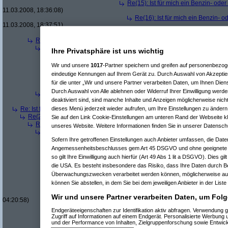
Re(15): Ist für mich ein Benzin- ode
11.03.2008, 18:36:08)
Re(16): Ist für mich ein Benzin- 
11.03.2008, 18:37:51)
Re(10): Ist für mich ein Benzin- oder ein Diesel
Re(3): Ist für mich ein Benzin- oder ein Dieselmotor geeigneter?
(
Qbu
Re(4): Ist für mich ein Benzin- oder ein Dieselmotor geeigneter?
(
b
Ihre Privatsphäre ist uns wichtig
Re(5): Ist für mich ein Benzin- oder ein Dieselmotor geeigneter?
Re(6): Ist für mich ein Benzin- oder ein Dieselmotor geeignet
Wir und unsere
1017
-Partner speichern und greifen auf personenbezo
Re(7): Ist für mich ein Benzin- oder ein Dieselmotor geeig
eindeutige Kennungen auf Ihrem Gerät zu. Durch Auswahl von Akzeptier
Re(6): Ist für mich ein Benzin- oder ein Dieselmotor geeignet
für die unter „Wir und unsere Partner verarbeiten Daten, um Ihnen Dien
Re(7): Ist für mich ein Benzin- oder ein Dieselmotor geeig
Durch Auswahl von Alle ablehnen oder Widerruf Ihrer Einwilligung werde
Re(4): Ist für mich ein Benzin- oder ein Dieselmotor geeigneter?
(
a
deaktiviert sind, sind manche Inhalte und Anzeigen möglicherweise nicht
Re(5): Ist für mich ein Benzin- oder ein Dieselmotor geeigneter?
Re: Ist für mich ein Benzin- oder ein Dieselmotor geeigneter?
(
Superfast
am
dieses Menü jederzeit wieder aufrufen, um Ihre Einstellungen zu ändern 
Re(2): Ist für mich ein Benzin- oder ein Dieselmotor geeigneter?
(
dizo
am
Sie auf den Link Cookie-Einstellungen am unteren Rand der Webseite kli
Re(3): Ist für mich ein Benzin- oder ein Dieselmotor geeigneter?
(
Use
unseres Website. Weitere Informationen finden Sie in unserer Datensch
Re(4): Ist für mich ein Benzin- oder ein Dieselmotor geeigneter?
(
d
Re(5): Ist für mich ein Benzin- oder ein Dieselmotor geeigneter?
Sofern Ihre getroffenen Einstellungen auch Anbieter umfassen, die Daten
Re(6): Ist für mich ein Benzin- oder ein Dieselmotor geeignet
Angemessenheitsbeschlusses gem Art 45 DSGVO und ohne geeignete G
Re(7): Ist für mich ein Benzin- oder ein Dieselmotor geeig
so gilt Ihre Einwilligung auch hierfür (Art 49 Abs 1 lit a DSGVO). Dies gi
Re(8): Ist für mich ein Benzin- oder ein Dieselmotor gee
die USA. Es besteht insbesondere das Risiko, dass Ihre Daten durch B
Re(9): Ist für mich ein Benzin- oder ein Dieselmotor 
Überwachungszwecken verarbeitet werden können, möglicherweise auc
Re(10): Ist für mich ein Benzin- oder ein Dieselmo
können Sie abstellen, in dem Sie bei dem jeweiligen Anbieter in der Liste
Re(11): Ist für mich ein Benzin- oder ein Diese
Re(11): Ist für mich ein Benzin- oder ein Diese
Wir und unsere Partner verarbeiten Daten, um Folg
04:20:58)
Re(7): Ist für mich ein Benzin- oder ein Dieselmotor geeig
Endgeräteeigenschaften zur Identifikation aktiv abfragen. Verwendung 
Re(7): Ist für mich ein Benzin- oder ein Dieselmotor geeig
Zugriff auf Informationen auf einem Endgerät. Personalisierte Werbung
Re(8): Ist für mich ein Benzin- oder ein Dieselmotor gee
und der Performance von Inhalten, Zielgruppenforschung sowie Entwic