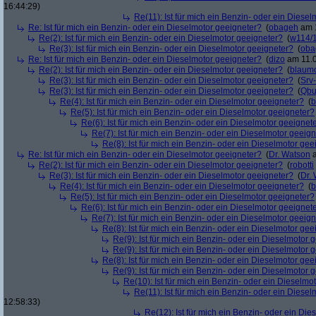
16:44:29)
Re(11): Ist für mich ein Benzin- oder ein Diese
Re: Ist für mich ein Benzin- oder ein Dieselmotor geeigneter?
(
obageh
am 1
Re(2): Ist für mich ein Benzin- oder ein Dieselmotor geeigneter?
(
w114/
Re(3): Ist für mich ein Benzin- oder ein Dieselmotor geeigneter?
(
oba
Re: Ist für mich ein Benzin- oder ein Dieselmotor geeigneter?
(
dizo
am 11.0
Re(2): Ist für mich ein Benzin- oder ein Dieselmotor geeigneter?
(
blaum
Re(3): Ist für mich ein Benzin- oder ein Dieselmotor geeigneter?
(
Srv
Re(3): Ist für mich ein Benzin- oder ein Dieselmotor geeigneter?
(
Qbu
Re(4): Ist für mich ein Benzin- oder ein Dieselmotor geeigneter?
(
b
Re(5): Ist für mich ein Benzin- oder ein Dieselmotor geeigneter?
Re(6): Ist für mich ein Benzin- oder ein Dieselmotor geeignet
Re(7): Ist für mich ein Benzin- oder ein Dieselmotor geeig
Re(8): Ist für mich ein Benzin- oder ein Dieselmotor gee
Re: Ist für mich ein Benzin- oder ein Dieselmotor geeigneter?
(
Dr. Watson
a
Re(2): Ist für mich ein Benzin- oder ein Dieselmotor geeigneter?
(
robotti
Re(3): Ist für mich ein Benzin- oder ein Dieselmotor geeigneter?
(
Dr.
Re(4): Ist für mich ein Benzin- oder ein Dieselmotor geeigneter?
(
b
Re(5): Ist für mich ein Benzin- oder ein Dieselmotor geeigneter?
Re(6): Ist für mich ein Benzin- oder ein Dieselmotor geeignet
Re(7): Ist für mich ein Benzin- oder ein Dieselmotor geeig
Re(8): Ist für mich ein Benzin- oder ein Dieselmotor gee
Re(9): Ist für mich ein Benzin- oder ein Dieselmotor 
Re(9): Ist für mich ein Benzin- oder ein Dieselmotor 
Re(8): Ist für mich ein Benzin- oder ein Dieselmotor gee
Re(9): Ist für mich ein Benzin- oder ein Dieselmotor 
Re(10): Ist für mich ein Benzin- oder ein Dieselmo
Re(11): Ist für mich ein Benzin- oder ein Diese
12:58:33)
Re(12): Ist für mich ein Benzin- oder ein Di