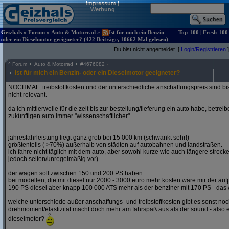
Impressum
|
Werbung
Geizhals
»
Forum
»
Auto & Motorrad
»
Ist für mich ein Benzin-
Top-100
|
Fresh-100
oder ein Dieselmotor geeigneter? (422 Beiträge, 10662 Mal gelesen)
Du bist nicht angemeldet. [
Login/Registrieren
]
^
Forum
Auto & Motorrad
#
4676082
Ist für mich ein Benzin- oder ein Dieselmotor geeigneter?
NOCHMAL: treibstoffkosten und der unterschiedliche anschaffungspreis sind bi
nicht relevant.
da ich mittlerweile für die zeit bis zur bestellung/lieferung ein auto habe, betre
zukünftigen auto immer "wissenschaftlicher".
jahresfahrleistung liegt ganz grob bei 15 000 km (schwankt sehr!)
größtenteils ( >70%) außerhalb von städten auf autobahnen und landstraßen.
ich fahre nicht täglich mit dem auto, aber sowohl kurze wie auch längere stre
jedoch selten/unregelmäßig vor).
der wagen soll zwischen 150 und 200 PS haben.
bei modellen, die mit diesel nur 2000 - 3000 euro mehr kosten wäre mir der aufp
190 PS diesel aber knapp 100 000 ATS mehr als der benziner mit 170 PS - das w
welche unterschiede außer anschaffungs- und treibstoffkosten gibt es sonst noch
drehmoment/elastizität macht doch mehr am fahrspaß aus als der sound - also e
dieselmotor?