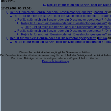
00:21:23)
Re(11): Ist für mich ein Benzin- oder ein Die
17.03.2008, 00:23:51)
Re: Ist für mich ein Benzin- oder ein Dieselmotor geeigneter?
(
nashduck
am
Re(2): Ist für mich ein Benzin- oder ein Dieselmotor geeigneter?
(
blaum
Re(3): Ist für mich ein Benzin- oder ein Dieselmotor geeigneter?
(
robo
Re(4): Ist für mich ein Benzin- oder ein Dieselmotor geeigneter?
(
b
Re(5): Ist für mich ein Benzin- oder ein Dieselmotor geeigneter?
Re(3): Ist für mich ein Benzin- oder ein Dieselmotor geeigneter?
(
Dr.
Re(4): Ist für mich ein Benzin- oder ein Dieselmotor geeigneter?
(
r
Re: Ist für mich ein Benzin- oder ein Dieselmotor geeigneter?
(
Dr. Ko
am
Re(2): Ist für mich ein Benzin- oder ein Dieselmotor geeigneter?
(
bla
Dieses Forum ist eine frei zugängliche Diskussionsplattform.
Der Betreiber übernimmt keine Verantwortung für den Inhalt der Beiträge und behält sich das
Recht vor, Beiträge mit rechtswidrigem oder anstößigem Inhalt zu löschen.
Datenschutzerklärung