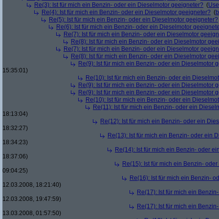
Re(3): Ist für mich ein Benzin- oder ein Dieselmotor geeigneter?
(
Use
Re(4): Ist für mich ein Benzin- oder ein Dieselmotor geeigneter?
(
b
Re(5): Ist für mich ein Benzin- oder ein Dieselmotor geeigneter?
Re(6): Ist für mich ein Benzin- oder ein Dieselmotor geeignet
Re(7): Ist für mich ein Benzin- oder ein Dieselmotor geeig
Re(8): Ist für mich ein Benzin- oder ein Dieselmotor gee
Re(7): Ist für mich ein Benzin- oder ein Dieselmotor geeig
Re(8): Ist für mich ein Benzin- oder ein Dieselmotor gee
Re(9): Ist für mich ein Benzin- oder ein Dieselmotor 
15:35:01)
Re(10): Ist für mich ein Benzin- oder ein Dieselmo
Re(9): Ist für mich ein Benzin- oder ein Dieselmotor 
Re(9): Ist für mich ein Benzin- oder ein Dieselmotor 
Re(10): Ist für mich ein Benzin- oder ein Dieselmo
Re(11): Ist für mich ein Benzin- oder ein Diese
18:13:04)
Re(12): Ist für mich ein Benzin- oder ein Di
18:32:27)
Re(13): Ist für mich ein Benzin- oder ein
18:34:23)
Re(14): Ist für mich ein Benzin- oder e
18:37:06)
Re(15): Ist für mich ein Benzin- ode
09:04:25)
Re(16): Ist für mich ein Benzin- 
12.03.2008, 18:21:40)
Re(17): Ist für mich ein Benzi
12.03.2008, 19:47:59)
Re(17): Ist für mich ein Benzi
13.03.2008, 01:57:50)