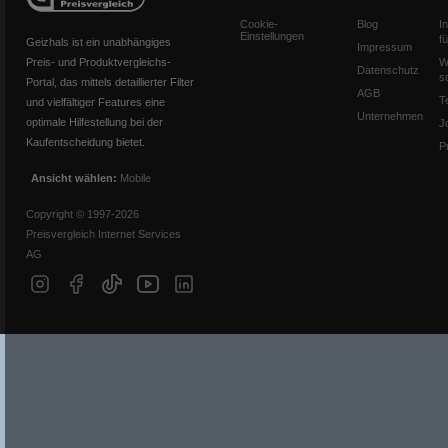
Cookie-
Blog
I
Einstellungen
f
Geizhals ist ein unabhängiges
Impressum
Preis- und Produktvergleichs-
W
Datenschutz
s
Portal, das mittels detaillierter Filter
AGB
T
und vielfältiger Features eine
Unternehmen
optimale Hilfestellung bei der
J
Kaufentscheidung bietet.
P
Ansicht wählen:
Mobile
Copyright © 1997-2026
Preisvergleich Internet Services
AG