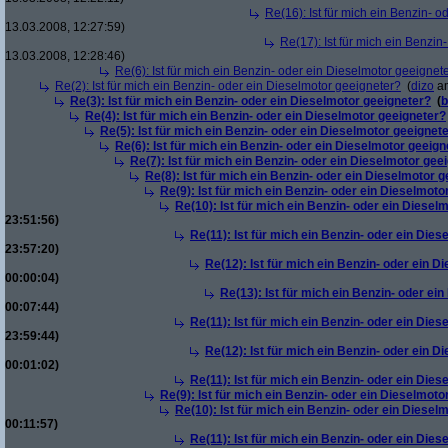
Re(16): Ist für mich ein Benzin- 
13.03.2008, 12:27:59)
Re(17): Ist für mich ein Benzi
13.03.2008, 12:28:46)
Re(6): Ist für mich ein Benzin- oder ein Dieselmotor geeignet
Re(2): Ist für mich ein Benzin- oder ein Dieselmotor geeigneter?
(
dizo
am
Re(3): Ist für mich ein Benzin- oder ein Dieselmotor geeigneter?
(
b
Re(4): Ist für mich ein Benzin- oder ein Dieselmotor geeigneter?
Re(5): Ist für mich ein Benzin- oder ein Dieselmotor geeignet
Re(6): Ist für mich ein Benzin- oder ein Dieselmotor geeign
Re(7): Ist für mich ein Benzin- oder ein Dieselmotor gee
Re(8): Ist für mich ein Benzin- oder ein Dieselmotor 
Re(9): Ist für mich ein Benzin- oder ein Dieselmoto
Re(10): Ist für mich ein Benzin- oder ein Diesel
23:51:56)
Re(11): Ist für mich ein Benzin- oder ein Die
23:57:20)
Re(12): Ist für mich ein Benzin- oder ein 
00:00:04)
Re(13): Ist für mich ein Benzin- oder ei
00:07:44)
Re(11): Ist für mich ein Benzin- oder ein Die
23:59:44)
Re(12): Ist für mich ein Benzin- oder ein 
00:01:02)
Re(11): Ist für mich ein Benzin- oder ein Die
Re(9): Ist für mich ein Benzin- oder ein Dieselmoto
Re(10): Ist für mich ein Benzin- oder ein Diesel
00:11:57)
Re(11): Ist für mich ein Benzin- oder ein Die