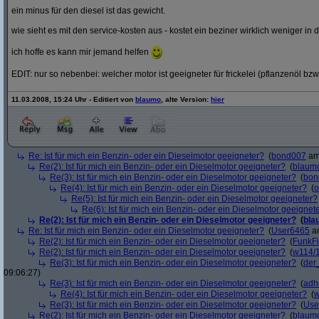
ein minus für den diesel ist das gewicht.
wie sieht es mit den service-kosten aus - kostet ein beziner wirklich weniger in 
ich hoffe es kann mir jemand helfen
EDIT: nur so nebenbei: welcher motor ist geeigneter für frickelei (pflanzenöl bzw
11.03.2008, 15:24 Uhr - Editiert von
blaumo
, alte Version:
hier
Re: Ist für mich ein Benzin- oder ein Dieselmotor geeigneter?
(
bond007
am 
Re(2): Ist für mich ein Benzin- oder ein Dieselmotor geeigneter?
(
blaum
Re(3): Ist für mich ein Benzin- oder ein Dieselmotor geeigneter?
(
bon
Re(4): Ist für mich ein Benzin- oder ein Dieselmotor geeigneter?
(
o
Re(5): Ist für mich ein Benzin- oder ein Dieselmotor geeigneter?
Re(6): Ist für mich ein Benzin- oder ein Dieselmotor geeignet
Re(2): Ist für mich ein Benzin- oder ein Dieselmotor geeigneter?
(
bla
Re: Ist für mich ein Benzin- oder ein Dieselmotor geeigneter?
(
User6465
am
Re(2): Ist für mich ein Benzin- oder ein Dieselmotor geeigneter?
(
FunkF
Re(2): Ist für mich ein Benzin- oder ein Dieselmotor geeigneter?
(
w114/
Re(3): Ist für mich ein Benzin- oder ein Dieselmotor geeigneter?
(
der
09:06:27)
Re(3): Ist für mich ein Benzin- oder ein Dieselmotor geeigneter?
(
adh
Re(4): Ist für mich ein Benzin- oder ein Dieselmotor geeigneter?
(
w
Re(3): Ist für mich ein Benzin- oder ein Dieselmotor geeigneter?
(
Use
Re(2): Ist für mich ein Benzin- oder ein Dieselmotor geeigneter?
(
blaum