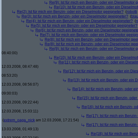
Re(9): Ist für mich ein Benzin- oder ein Dieselmotor 
Re(10): Ist für mich ein Benzin- oder ein Dieselmo
Re(2): Ist für mich ein Benzin- oder ein Dieselmotor geeigneter?
(
robotti
Re(3): Ist für mich ein Benzin- oder ein Dieselmotor geeigneter?
(
bla
Re(4): Ist für mich ein Benzin- oder ein Dieselmotor geeigneter?
(
r
Re(5): Ist für mich ein Benzin- oder ein Dieselmotor geeigneter?
Re(6): Ist für mich ein Benzin- oder ein Dieselmotor geeignet
Re(7): Ist für mich ein Benzin- oder ein Dieselmotor geeig
Re(8): Ist für mich ein Benzin- oder ein Dieselmotor gee
Re(8): Ist für mich ein Benzin- oder ein Dieselmotor gee
Re(9): Ist für mich ein Benzin- oder ein Dieselmotor 
08:40:00)
Re(10): Ist für mich ein Benzin- oder ein Dieselmo
Re(11): Ist für mich ein Benzin- oder ein Diese
12.03.2008, 08:47:48)
Re(12): Ist für mich ein Benzin- oder ein Di
08:53:20)
Re(13): Ist für mich ein Benzin- oder ein
12.03.2008, 08:56:07)
Re(14): Ist für mich ein Benzin- oder e
09:00:03)
Re(15): Ist für mich ein Benzin- ode
12.03.2008, 09:22:44)
Re(16): Ist für mich ein Benzin- 
12.03.2008, 15:03:11)
Re(17): Ist für mich ein Benzi
(
extrem_oaga_nick
am 12.03.2008, 17:21:54)
Re(17): Ist für mich ein Benzi
13.03.2008, 01:49:13)
Re(18): Ist für mich ein Ben