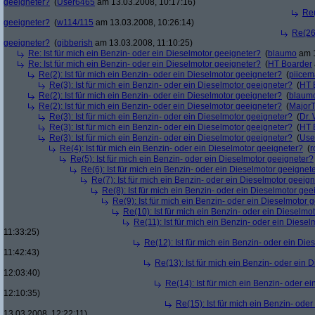
geeigneter?
(
User6465
am 13.03.2008, 10:17:16)
Re(
geeigneter?
(
w114/115
am 13.03.2008, 10:26:14)
Re(26)
geeigneter?
(
gibberish
am 13.03.2008, 11:10:25)
Re: Ist für mich ein Benzin- oder ein Dieselmotor geeigneter?
(
blaumo
am 1
Re: Ist für mich ein Benzin- oder ein Dieselmotor geeigneter?
(
HT Boarder
Re(2): Ist für mich ein Benzin- oder ein Dieselmotor geeigneter?
(
piice
Re(3): Ist für mich ein Benzin- oder ein Dieselmotor geeigneter?
(
HT 
Re(2): Ist für mich ein Benzin- oder ein Dieselmotor geeigneter?
(
blaum
Re(2): Ist für mich ein Benzin- oder ein Dieselmotor geeigneter?
(
Major
Re(3): Ist für mich ein Benzin- oder ein Dieselmotor geeigneter?
(
Dr.
Re(3): Ist für mich ein Benzin- oder ein Dieselmotor geeigneter?
(
HT 
Re(3): Ist für mich ein Benzin- oder ein Dieselmotor geeigneter?
(
Use
Re(4): Ist für mich ein Benzin- oder ein Dieselmotor geeigneter?
(
r
Re(5): Ist für mich ein Benzin- oder ein Dieselmotor geeigneter?
Re(6): Ist für mich ein Benzin- oder ein Dieselmotor geeignet
Re(7): Ist für mich ein Benzin- oder ein Dieselmotor geeig
Re(8): Ist für mich ein Benzin- oder ein Dieselmotor gee
Re(9): Ist für mich ein Benzin- oder ein Dieselmotor 
Re(10): Ist für mich ein Benzin- oder ein Dieselmo
Re(11): Ist für mich ein Benzin- oder ein Diese
11:33:25)
Re(12): Ist für mich ein Benzin- oder ein Di
11:42:43)
Re(13): Ist für mich ein Benzin- oder ein
12:03:40)
Re(14): Ist für mich ein Benzin- oder e
12:10:35)
Re(15): Ist für mich ein Benzin- ode
13.03.2008, 12:22:11)