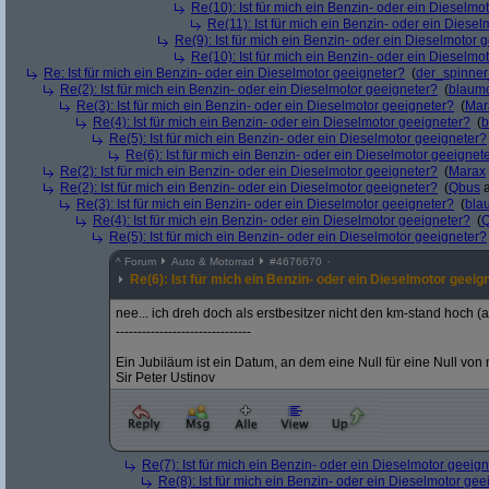
Re(10): Ist für mich ein Benzin- oder ein Dieselmo
Re(11): Ist für mich ein Benzin- oder ein Diese
Re(9): Ist für mich ein Benzin- oder ein Dieselmotor 
Re(10): Ist für mich ein Benzin- oder ein Dieselmo
Re: Ist für mich ein Benzin- oder ein Dieselmotor geeigneter?
(
der_spinne
Re(2): Ist für mich ein Benzin- oder ein Dieselmotor geeigneter?
(
blaum
Re(3): Ist für mich ein Benzin- oder ein Dieselmotor geeigneter?
(
Mar
Re(4): Ist für mich ein Benzin- oder ein Dieselmotor geeigneter?
(
b
Re(5): Ist für mich ein Benzin- oder ein Dieselmotor geeigneter?
Re(6): Ist für mich ein Benzin- oder ein Dieselmotor geeignet
Re(2): Ist für mich ein Benzin- oder ein Dieselmotor geeigneter?
(
Marax
Re(2): Ist für mich ein Benzin- oder ein Dieselmotor geeigneter?
(
Qbus
a
Re(3): Ist für mich ein Benzin- oder ein Dieselmotor geeigneter?
(
bla
Re(4): Ist für mich ein Benzin- oder ein Dieselmotor geeigneter?
(
Re(5): Ist für mich ein Benzin- oder ein Dieselmotor geeigneter?
^
Forum
Auto & Motorrad
#
4676670
Re(6): Ist für mich ein Benzin- oder ein Dieselmotor geeig
nee... ich dreh doch als erstbesitzer nicht den km-stand hoch (
-------------------------------
Ein Jubiläum ist ein Datum, an dem eine Null für eine Null von
Sir Peter Ustinov
Re(7): Ist für mich ein Benzin- oder ein Dieselmotor geeig
Re(8): Ist für mich ein Benzin- oder ein Dieselmotor gee