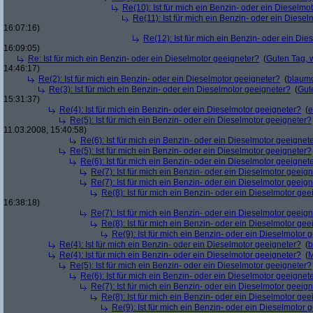
Re(10): Ist für mich ein Benzin- oder ein Dieselmo
Re(11): Ist für mich ein Benzin- oder ein Diese
16:07:16)
Re(12): Ist für mich ein Benzin- oder ein Di
16:09:05)
Re: Ist für mich ein Benzin- oder ein Dieselmotor geeigneter?
(
Guten Tag, 
14:46:17)
Re(2): Ist für mich ein Benzin- oder ein Dieselmotor geeigneter?
(
blaum
Re(3): Ist für mich ein Benzin- oder ein Dieselmotor geeigneter?
(
Gut
15:31:37)
Re(4): Ist für mich ein Benzin- oder ein Dieselmotor geeigneter?
(
e
Re(5): Ist für mich ein Benzin- oder ein Dieselmotor geeigneter?
11.03.2008, 15:40:58)
Re(6): Ist für mich ein Benzin- oder ein Dieselmotor geeignet
Re(5): Ist für mich ein Benzin- oder ein Dieselmotor geeigneter?
Re(6): Ist für mich ein Benzin- oder ein Dieselmotor geeignet
Re(7): Ist für mich ein Benzin- oder ein Dieselmotor geeig
Re(7): Ist für mich ein Benzin- oder ein Dieselmotor geeig
Re(8): Ist für mich ein Benzin- oder ein Dieselmotor gee
16:38:18)
Re(7): Ist für mich ein Benzin- oder ein Dieselmotor geeig
Re(8): Ist für mich ein Benzin- oder ein Dieselmotor gee
Re(9): Ist für mich ein Benzin- oder ein Dieselmotor 
Re(4): Ist für mich ein Benzin- oder ein Dieselmotor geeigneter?
(
b
Re(4): Ist für mich ein Benzin- oder ein Dieselmotor geeigneter?
(
M
Re(5): Ist für mich ein Benzin- oder ein Dieselmotor geeigneter?
Re(6): Ist für mich ein Benzin- oder ein Dieselmotor geeignet
Re(7): Ist für mich ein Benzin- oder ein Dieselmotor geeig
Re(8): Ist für mich ein Benzin- oder ein Dieselmotor gee
Re(9): Ist für mich ein Benzin- oder ein Dieselmotor 