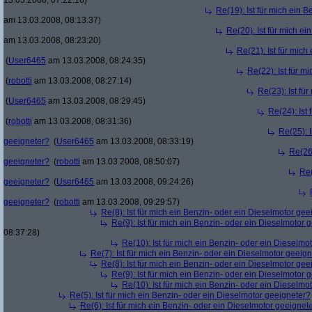
13.03.2008, 07:22:16)
Re(19): Ist für mich ein 
am 13.03.2008, 08:13:37)
Re(20): Ist für mich e
am 13.03.2008, 08:23:20)
Re(21): Ist für mic
(
User6465
am 13.03.2008, 08:24:35)
Re(22): Ist für m
(
robotti
am 13.03.2008, 08:27:14)
Re(23): Ist fü
(
User6465
am 13.03.2008, 08:29:45)
Re(24): Ist
(
robotti
am 13.03.2008, 08:31:36)
Re(25): 
geeigneter?
(
User6465
am 13.03.2008, 08:33:19)
Re(26)
geeigneter?
(
robotti
am 13.03.2008, 08:50:07)
Re(
geeigneter?
(
User6465
am 13.03.2008, 09:24:26)
geeigneter?
(
robotti
am 13.03.2008, 09:29:57)
Re(8): Ist für mich ein Benzin- oder ein Dieselmotor gee
Re(9): Ist für mich ein Benzin- oder ein Dieselmotor 
08:37:28)
Re(10): Ist für mich ein Benzin- oder ein Dieselmo
Re(7): Ist für mich ein Benzin- oder ein Dieselmotor geeig
Re(8): Ist für mich ein Benzin- oder ein Dieselmotor gee
Re(9): Ist für mich ein Benzin- oder ein Dieselmotor 
Re(10): Ist für mich ein Benzin- oder ein Dieselmo
Re(5): Ist für mich ein Benzin- oder ein Dieselmotor geeigneter?
Re(6): Ist für mich ein Benzin- oder ein Dieselmotor geeignet