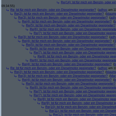
Re(14): Ist für mich ein Benzin- oder e
09:34:55)
Re: Ist für mich ein Benzin- oder ein Dieselmotor geeigneter?
(
adhoc
am 11
Re(2): Ist für mich ein Benzin- oder ein Dieselmotor geeigneter?
(
blaum
Re(3): Ist für mich ein Benzin- oder ein Dieselmotor geeigneter?
(
adh
Re(4): Ist für mich ein Benzin- oder ein Dieselmotor geeigneter?
(
b
Re(5): Ist für mich ein Benzin- oder ein Dieselmotor geeigneter?
Re(6): Ist für mich ein Benzin- oder ein Dieselmotor geeignet
Re(7): Ist für mich ein Benzin- oder ein Dieselmotor geeig
Re(3): Ist für mich ein Benzin- oder ein Dieselmotor geeigneter?
(
adh
Re(4): Ist für mich ein Benzin- oder ein Dieselmotor geeigneter?
(
S
Re(5): Ist für mich ein Benzin- oder ein Dieselmotor geeigneter?
Re(6): Ist für mich ein Benzin- oder ein Dieselmotor geeignet
Re(7): Ist für mich ein Benzin- oder ein Dieselmotor geeig
Re(8): Ist für mich ein Benzin- oder ein Dieselmotor gee
Re(6): Ist für mich ein Benzin- oder ein Dieselmotor geeignet
Re(4): Ist für mich ein Benzin- oder ein Dieselmotor geeigneter?
(
b
Re: Ist für mich ein Benzin- oder ein Dieselmotor geeigneter?
(
adhoc
am 11
Re(2): Ist für mich ein Benzin- oder ein Dieselmotor geeigneter?
(
blaum
Re(3): Ist für mich ein Benzin- oder ein Dieselmotor geeigneter?
(
Mar
Re(4): Ist für mich ein Benzin- oder ein Dieselmotor geeigneter?
(
b
Re(5): Ist für mich ein Benzin- oder ein Dieselmotor geeigneter?
Re(6): Ist für mich ein Benzin- oder ein Dieselmotor geeignet
Re(7): Ist für mich ein Benzin- oder ein Dieselmotor geeig
Re(7): Ist für mich ein Benzin- oder ein Dieselmotor geeig
Re(8): Ist für mich ein Benzin- oder ein Dieselmotor gee
Re(9): Ist für mich ein Benzin- oder ein Dieselmotor 
Re(10): Ist für mich ein Benzin- oder ein Dieselmo
Re(11): Ist für mich ein Benzin- oder ein Diese
Re(12): Ist für mich ein Benzin- oder ein Di