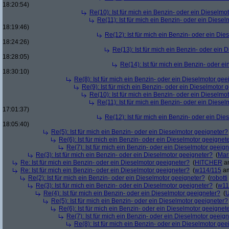
18:20:54)
Re(10): Ist für mich ein Benzin- oder ein Dieselmo
Re(11): Ist für mich ein Benzin- oder ein Diese
18:19:46)
Re(12): Ist für mich ein Benzin- oder ein Di
18:24:26)
Re(13): Ist für mich ein Benzin- oder ein
18:28:05)
Re(14): Ist für mich ein Benzin- oder e
18:30:10)
Re(8): Ist für mich ein Benzin- oder ein Dieselmotor gee
Re(9): Ist für mich ein Benzin- oder ein Dieselmotor 
Re(10): Ist für mich ein Benzin- oder ein Dieselmo
Re(11): Ist für mich ein Benzin- oder ein Diese
17:01:37)
Re(12): Ist für mich ein Benzin- oder ein Di
18:05:40)
Re(5): Ist für mich ein Benzin- oder ein Dieselmotor geeigneter?
Re(6): Ist für mich ein Benzin- oder ein Dieselmotor geeignet
Re(7): Ist für mich ein Benzin- oder ein Dieselmotor geeig
Re(3): Ist für mich ein Benzin- oder ein Dieselmotor geeigneter?
(
Mar
Re: Ist für mich ein Benzin- oder ein Dieselmotor geeigneter?
(
HITCHER
am
Re: Ist für mich ein Benzin- oder ein Dieselmotor geeigneter?
(
w114/115
am
Re(2): Ist für mich ein Benzin- oder ein Dieselmotor geeigneter?
(
robotti
Re(3): Ist für mich ein Benzin- oder ein Dieselmotor geeigneter?
(
w11
Re(4): Ist für mich ein Benzin- oder ein Dieselmotor geeigneter?
(
U
Re(5): Ist für mich ein Benzin- oder ein Dieselmotor geeigneter?
Re(6): Ist für mich ein Benzin- oder ein Dieselmotor geeignet
Re(7): Ist für mich ein Benzin- oder ein Dieselmotor geeig
Re(8): Ist für mich ein Benzin- oder ein Dieselmotor gee