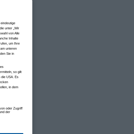
eindeutige
ie unter „Wir
wahl von Alle
anche Inhalte
rufen, um Ihre
n am unteren
den Sie in
nes
tteln, so gilt
n die USA. Es
wecken
ellen, in dem
von oder Zugriff
und der