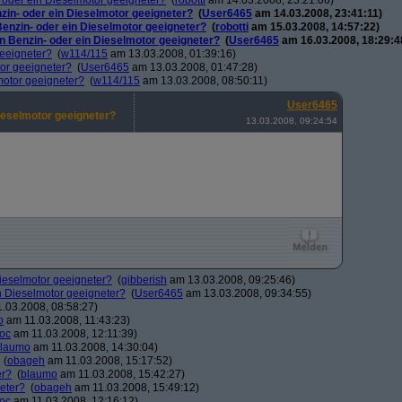
n- oder ein Dieselmotor geeigneter?
(
robotti
am 14.03.2008, 23:21:06)
nzin- oder ein Dieselmotor geeigneter?
(
User6465
am 14.03.2008, 23:41:11)
 Benzin- oder ein Dieselmotor geeigneter?
(
robotti
am 15.03.2008, 14:57:22)
ein Benzin- oder ein Dieselmotor geeigneter?
(
User6465
am 16.03.2008, 18:29:4
geeigneter?
(
w114/115
am 13.03.2008, 01:39:16)
tor geeigneter?
(
User6465
am 13.03.2008, 01:47:28)
lmotor geeigneter?
(
w114/115
am 13.03.2008, 08:50:11)
User6465
Dieselmotor geeigneter?
13.03.2008, 09:24:54
 Dieselmotor geeigneter?
(
gibberish
am 13.03.2008, 09:25:46)
in Dieselmotor geeigneter?
(
User6465
am 13.03.2008, 09:34:55)
.03.2008, 08:58:27)
o
am 11.03.2008, 11:43:23)
oc
am 11.03.2008, 12:11:39)
laumo
am 11.03.2008, 14:30:04)
(
obageh
am 11.03.2008, 15:17:52)
er?
(
blaumo
am 11.03.2008, 15:42:27)
neter?
(
obageh
am 11.03.2008, 15:49:12)
oc
am 11.03.2008, 12:16:12)