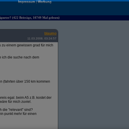
Impressum
|
Werbung
eigneter? (422 Beiträge, 10749 Mal gelesen)
blaumo
11.03.2008, 03:24:57
s zu einem gewissen grad für mich
ibe ich die suche nach dem
cken (fahrten über 150 km kommen
reis egal. beim A5 z.B. kostet der
äre für mich zuviel.
 die "relevant" sind?
in punkt mehr für einen