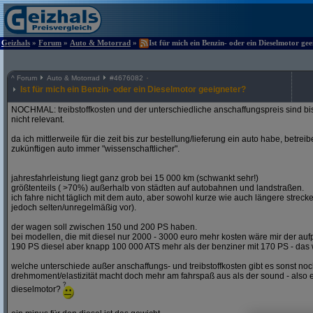
Geizhals
»
Forum
»
Auto & Motorrad
»
Ist für mich ein Benzin- oder ein Dieselmotor ge
^
Forum
Auto & Motorrad
#
4676082
Ist für mich ein Benzin- oder ein Dieselmotor geeigneter?
NOCHMAL: treibstoffkosten und der unterschiedliche anschaffungspreis sind bi
nicht relevant.
da ich mittlerweile für die zeit bis zur bestellung/lieferung ein auto habe, betre
zukünftigen auto immer "wissenschaftlicher".
jahresfahrleistung liegt ganz grob bei 15 000 km (schwankt sehr!)
größtenteils ( >70%) außerhalb von städten auf autobahnen und landstraßen.
ich fahre nicht täglich mit dem auto, aber sowohl kurze wie auch längere stre
jedoch selten/unregelmäßig vor).
der wagen soll zwischen 150 und 200 PS haben.
bei modellen, die mit diesel nur 2000 - 3000 euro mehr kosten wäre mir der aufp
190 PS diesel aber knapp 100 000 ATS mehr als der benziner mit 170 PS - das w
welche unterschiede außer anschaffungs- und treibstoffkosten gibt es sonst noch
drehmoment/elastizität macht doch mehr am fahrspaß aus als der sound - also e
dieselmotor?