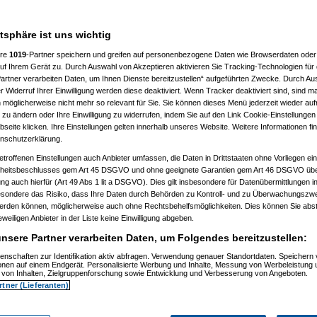
der erhaltung und wieviel?
atsphäre ist uns wichtig
ere
1019
-Partner speichern und greifen auf personenbezogene Daten wie Browserdaten oder 
. alkohol)
f Ihrem Gerät zu. Durch Auswahl von Akzeptieren aktivieren Sie Tracking-Technologien für d
artner verarbeiten Daten, um Ihnen Dienste bereitzustellen“ aufgeführten Zwecke. Durch Aus
 Widerruf Ihrer Einwilligung werden diese deaktiviert. Wenn Tracker deaktiviert sind, sind m
 möglicherweise nicht mehr so relevant für Sie. Sie können dieses Menü jederzeit wieder auf
 zu ändern oder Ihre Einwilligung zu widerrufen, indem Sie auf den Link Cookie-Einstellunge
eite klicken. Ihre Einstellungen gelten innerhalb unseres Website. Weitere Informationen fin
nschutzerklärung.
11.03.2008, 07:07:30)
o
am 11.03.2008, 11:34:56)
etroffenen Einstellungen auch Anbieter umfassen, die Daten in Drittstaaten ohne Vorliegen ei
d007
am 11.03.2008, 14:47:00)
itsbeschlusses gem Art 45 DSGVO und ohne geeignete Garantien gem Art 46 DSGVO übermi
bageh
am 11.03.2008, 15:31:02)
gung auch hierfür (Art 49 Abs 1 lit a DSGVO). Dies gilt insbesondere für Datenübermittlungen i
(
blaumo
am 11.03.2008, 18:07:55)
esondere das Risiko, dass Ihre Daten durch Behörden zu Kontroll- und zu Überwachungsz
er?
(
obageh
am 12.03.2008, 07:53:47)
werden können, möglicherweise auch ohne Rechtsbehelfsmöglichkeiten. Dies können Sie abst
umo
am 25.03.2008, 02:08:50)
eweiligen Anbieter in der Liste keine Einwilligung abgeben.
 11.03.2008, 08:04:28)
ish
am 11.03.2008, 08:08:11)
nsere Partner verarbeiten Daten, um Folgendes bereitzustellen:
115
am 11.03.2008, 09:04:59)
_spinner_mit_dem_weissen_bart
am 11.03.2008, 09:06:27)
enschaften zur Identifikation aktiv abfragen. Verwendung genauer Standortdaten. Speichern 
oc
am 11.03.2008, 09:07:33)
ionen auf einem Endgerät. Personalisierte Werbung und Inhalte, Messung von Werbeleistung 
114/115
am 11.03.2008, 09:11:22)
von Inhalten, Zielgruppenforschung sowie Entwicklung und Verbesserung von Angeboten.
r6465
am 11.03.2008, 09:23:34)
rtner (Lieferanten)
o
am 11.03.2008, 11:40:54)
r6465
am 11.03.2008, 11:46:48)
laumo
am 11.03.2008, 11:50:26)