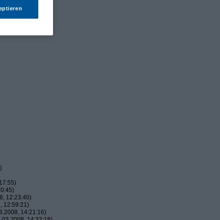
eptieren
)
17:55)
0:45)
, 12:23:40)
 12:59:21)
.2008, 14:21:16)
03.2008, 14:32:18)