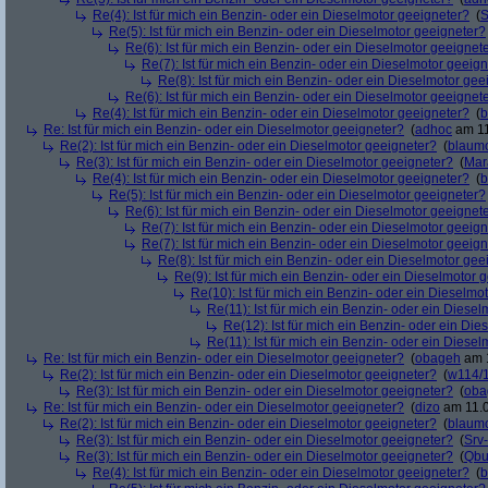
Re(4): Ist für mich ein Benzin- oder ein Dieselmotor geeigneter?
(
S
Re(5): Ist für mich ein Benzin- oder ein Dieselmotor geeigneter?
Re(6): Ist für mich ein Benzin- oder ein Dieselmotor geeignet
Re(7): Ist für mich ein Benzin- oder ein Dieselmotor geeig
Re(8): Ist für mich ein Benzin- oder ein Dieselmotor gee
Re(6): Ist für mich ein Benzin- oder ein Dieselmotor geeignet
Re(4): Ist für mich ein Benzin- oder ein Dieselmotor geeigneter?
(
b
Re: Ist für mich ein Benzin- oder ein Dieselmotor geeigneter?
(
adhoc
am 11
Re(2): Ist für mich ein Benzin- oder ein Dieselmotor geeigneter?
(
blaum
Re(3): Ist für mich ein Benzin- oder ein Dieselmotor geeigneter?
(
Mar
Re(4): Ist für mich ein Benzin- oder ein Dieselmotor geeigneter?
(
b
Re(5): Ist für mich ein Benzin- oder ein Dieselmotor geeigneter?
Re(6): Ist für mich ein Benzin- oder ein Dieselmotor geeignet
Re(7): Ist für mich ein Benzin- oder ein Dieselmotor geeig
Re(7): Ist für mich ein Benzin- oder ein Dieselmotor geeig
Re(8): Ist für mich ein Benzin- oder ein Dieselmotor gee
Re(9): Ist für mich ein Benzin- oder ein Dieselmotor 
Re(10): Ist für mich ein Benzin- oder ein Dieselmo
Re(11): Ist für mich ein Benzin- oder ein Diese
Re(12): Ist für mich ein Benzin- oder ein Di
Re(11): Ist für mich ein Benzin- oder ein Diese
Re: Ist für mich ein Benzin- oder ein Dieselmotor geeigneter?
(
obageh
am 1
Re(2): Ist für mich ein Benzin- oder ein Dieselmotor geeigneter?
(
w114/
Re(3): Ist für mich ein Benzin- oder ein Dieselmotor geeigneter?
(
oba
Re: Ist für mich ein Benzin- oder ein Dieselmotor geeigneter?
(
dizo
am 11.0
Re(2): Ist für mich ein Benzin- oder ein Dieselmotor geeigneter?
(
blaum
Re(3): Ist für mich ein Benzin- oder ein Dieselmotor geeigneter?
(
Srv
Re(3): Ist für mich ein Benzin- oder ein Dieselmotor geeigneter?
(
Qbu
Re(4): Ist für mich ein Benzin- oder ein Dieselmotor geeigneter?
(
b