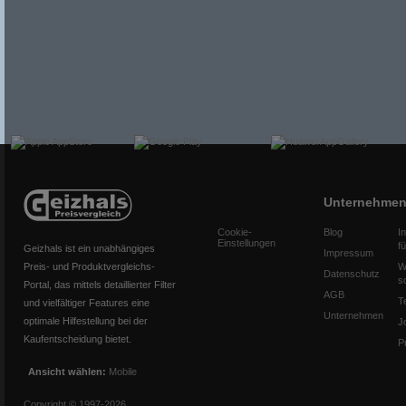
Unternehme
Cookie-
Blog
I
Einstellungen
f
Geizhals ist ein unabhängiges
Impressum
Preis- und Produktvergleichs-
W
Datenschutz
s
Portal, das mittels detaillierter Filter
AGB
T
und vielfältiger Features eine
Unternehmen
optimale Hilfestellung bei der
J
Kaufentscheidung bietet.
P
Ansicht wählen:
Mobile
Copyright © 1997-2026