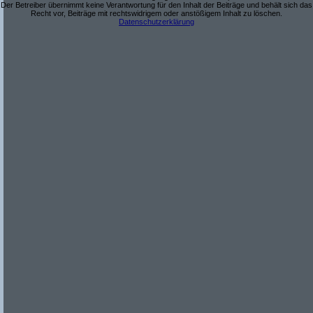
Der Betreiber übernimmt keine Verantwortung für den Inhalt der Beiträge und behält sich das
Recht vor, Beiträge mit rechtswidrigem oder anstößigem Inhalt zu löschen.
Datenschutzerklärung