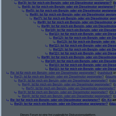
Re(3): Ist für mich ein Benzin- oder ein Dieselmotor geeigneter?
(
b
Re(4): Ist für mich ein Benzin- oder ein Dieselmotor geeigneter?
Re(5): Ist für mich ein Benzin- oder ein Dieselmotor geeignet
Re(6): Ist für mich ein Benzin- oder ein Dieselmotor geeign
Re(7): Ist für mich ein Benzin- oder ein Dieselmotor gee
Re(8): Ist für mich ein Benzin- oder ein Dieselmotor 
Re(9): Ist für mich ein Benzin- oder ein Dieselmoto
Re(10): Ist für mich ein Benzin- oder ein Diesel
Re(11): Ist für mich ein Benzin- oder ein Die
Re(12): Ist für mich ein Benzin- oder ein 
Re(13): Ist für mich ein Benzin- oder ei
Re(11): Ist für mich ein Benzin- oder ein Die
Re(12): Ist für mich ein Benzin- oder ein 
Re(11): Ist für mich ein Benzin- oder ein Die
Re(9): Ist für mich ein Benzin- oder ein Dieselmoto
Re(10): Ist für mich ein Benzin- oder ein Diesel
Re(11): Ist für mich ein Benzin- oder ein Die
Re(11): Ist für mich ein Benzin- oder ein Die
Re: Ist für mich ein Benzin- oder ein Dieselmotor geeigneter?
(
nashduck
am
Re(2): Ist für mich ein Benzin- oder ein Dieselmotor geeigneter?
(
blaum
Re(3): Ist für mich ein Benzin- oder ein Dieselmotor geeigneter?
(
robo
Re(4): Ist für mich ein Benzin- oder ein Dieselmotor geeigneter?
(
b
Re(5): Ist für mich ein Benzin- oder ein Dieselmotor geeigneter?
Re(3): Ist für mich ein Benzin- oder ein Dieselmotor geeigneter?
(
Dr.
Re(4): Ist für mich ein Benzin- oder ein Dieselmotor geeigneter?
(
r
Re: Ist für mich ein Benzin- oder ein Dieselmotor geeigneter?
(
Dr. Ko
am
Re(2): Ist für mich ein Benzin- oder ein Dieselmotor geeigneter?
(
bla
Dieses Forum ist eine frei zugängliche Diskussionsplattform.