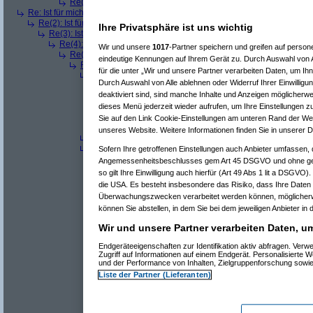
Re(5): Ist für mich ein Benzin- oder ein Dieselmotor geeigneter?
Re: Ist für mich ein Benzin- oder ein Dieselmotor geeigneter?
(
Superfast
am
Re(2): Ist für mich ein Benzin- oder ein Dieselmotor geeigneter?
(
dizo
am
Ihre Privatsphäre ist uns wichtig
Re(3): Ist für mich ein Benzin- oder ein Dieselmotor geeigneter?
(
Use
Re(4): Ist für mich ein Benzin- oder ein Dieselmotor geeigneter?
(
d
Wir und unsere
1017
-Partner speichern und greifen auf pers
Re(5): Ist für mich ein Benzin- oder ein Dieselmotor geeigneter?
eindeutige Kennungen auf Ihrem Gerät zu. Durch Auswahl von A
Re(6): Ist für mich ein Benzin- oder ein Dieselmotor geeignet
für die unter „Wir und unsere Partner verarbeiten Daten, um Ih
Re(7): Ist für mich ein Benzin- oder ein Dieselmotor geeig
Durch Auswahl von Alle ablehnen oder Widerruf Ihrer Einwilligu
Re(8): Ist für mich ein Benzin- oder ein Dieselmotor gee
deaktiviert sind, sind manche Inhalte und Anzeigen möglicherwei
Re(9): Ist für mich ein Benzin- oder ein Dieselmotor 
dieses Menü jederzeit wieder aufrufen, um Ihre Einstellungen zu
Re(10): Ist für mich ein Benzin- oder ein Dieselmo
Re(11): Ist für mich ein Benzin- oder ein Diese
Sie auf den Link Cookie-Einstellungen am unteren Rand der Webs
Re(11): Ist für mich ein Benzin- oder ein Diese
unseres Website. Weitere Informationen finden Sie in unserer 
Re(7): Ist für mich ein Benzin- oder ein Dieselmotor geeig
Re(7): Ist für mich ein Benzin- oder ein Dieselmotor geeig
Sofern Ihre getroffenen Einstellungen auch Anbieter umfassen, d
Re(8): Ist für mich ein Benzin- oder ein Dieselmotor gee
Angemessenheitsbeschlusses gem Art 45 DSGVO und ohne gee
Re(9): Ist für mich ein Benzin- oder ein Dieselmotor 
so gilt Ihre Einwilligung auch hierfür (Art 49 Abs 1 lit a DSGVO)
Re(10): Ist für mich ein Benzin- oder ein Dieselmo
die USA. Es besteht insbesondere das Risiko, dass Ihre Daten
Re(11): Ist für mich ein Benzin- oder ein Diese
Überwachungszwecken verarbeitet werden können, möglicherw
^
Forum
Auto & Motorrad
#
4679984
können Sie abstellen, in dem Sie bei dem jeweiligen Anbieter in 
Re(12): Ist für mich ein Benzin- oder ein 
Wir und unsere Partner verarbeiten Daten, u
ich sollt auch dazusagen dass grad mal 50000
Endgeräteeigenschaften zur Identifikation aktiv abfragen. Ver
sind und ebenfalls auch schon ein paar teile de
Zugriff auf Informationen auf einem Endgerät. Personalisierte
und der Performance von Inhalten, Zielgruppenforschung sowi
Liste der Partner (Lieferanten)
http:/
/
www.fredvienna.at
13.03.2008, 01:56 Uhr - Editiert von
User6465
, alte