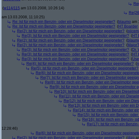
Re(
(
w114/115
am 13.03.2008, 10:26:14)
Re(26)
am 13.03.2008, 11:10:25)
Re: Ist für mich ein Benzin- oder ein Dieselmotor geeigneter?
(
blaumo
am 1
Re: Ist für mich ein Benzin- oder ein Dieselmotor geeigneter?
(
HT Boarder
Re(2): Ist für mich ein Benzin- oder ein Dieselmotor geeigneter?
(
piice
Re(3): Ist für mich ein Benzin- oder ein Dieselmotor geeigneter?
(
HT 
Re(2): Ist für mich ein Benzin- oder ein Dieselmotor geeigneter?
(
blaum
Re(2): Ist für mich ein Benzin- oder ein Dieselmotor geeigneter?
(
Major
Re(3): Ist für mich ein Benzin- oder ein Dieselmotor geeigneter?
(
Dr.
Re(3): Ist für mich ein Benzin- oder ein Dieselmotor geeigneter?
(
HT 
Re(3): Ist für mich ein Benzin- oder ein Dieselmotor geeigneter?
(
Use
Re(4): Ist für mich ein Benzin- oder ein Dieselmotor geeigneter?
(
r
Re(5): Ist für mich ein Benzin- oder ein Dieselmotor geeigneter?
Re(6): Ist für mich ein Benzin- oder ein Dieselmotor geeignet
Re(7): Ist für mich ein Benzin- oder ein Dieselmotor geeig
Re(8): Ist für mich ein Benzin- oder ein Dieselmotor gee
Re(9): Ist für mich ein Benzin- oder ein Dieselmotor 
Re(10): Ist für mich ein Benzin- oder ein Dieselmo
Re(11): Ist für mich ein Benzin- oder ein Diese
Re(12): Ist für mich ein Benzin- oder ein Di
Re(13): Ist für mich ein Benzin- oder ein
Re(14): Ist für mich ein Benzin- oder e
Re(15): Ist für mich ein Benzin- ode
Re(16): Ist für mich ein Benzin- 
Re(17): Ist für mich ein Benzi
12:28:46)
Re(6): Ist für mich ein Benzin- oder ein Dieselmotor geeignet
Re(2): Ist für mich ein Benzin- oder ein Dieselmotor geeigneter?
(
dizo
am