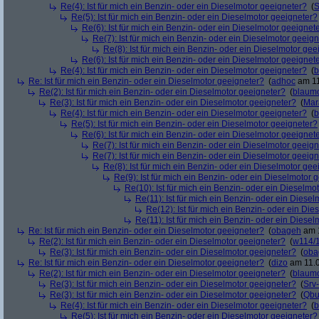
Re(4): Ist für mich ein Benzin- oder ein Dieselmotor geeigneter?
(
S
Re(5): Ist für mich ein Benzin- oder ein Dieselmotor geeigneter?
Re(6): Ist für mich ein Benzin- oder ein Dieselmotor geeignet
Re(7): Ist für mich ein Benzin- oder ein Dieselmotor geeig
Re(8): Ist für mich ein Benzin- oder ein Dieselmotor gee
Re(6): Ist für mich ein Benzin- oder ein Dieselmotor geeignet
Re(4): Ist für mich ein Benzin- oder ein Dieselmotor geeigneter?
(
b
Re: Ist für mich ein Benzin- oder ein Dieselmotor geeigneter?
(
adhoc
am 11
Re(2): Ist für mich ein Benzin- oder ein Dieselmotor geeigneter?
(
blaum
Re(3): Ist für mich ein Benzin- oder ein Dieselmotor geeigneter?
(
Mar
Re(4): Ist für mich ein Benzin- oder ein Dieselmotor geeigneter?
(
b
Re(5): Ist für mich ein Benzin- oder ein Dieselmotor geeigneter?
Re(6): Ist für mich ein Benzin- oder ein Dieselmotor geeignet
Re(7): Ist für mich ein Benzin- oder ein Dieselmotor geeig
Re(7): Ist für mich ein Benzin- oder ein Dieselmotor geeig
Re(8): Ist für mich ein Benzin- oder ein Dieselmotor gee
Re(9): Ist für mich ein Benzin- oder ein Dieselmotor 
Re(10): Ist für mich ein Benzin- oder ein Dieselmo
Re(11): Ist für mich ein Benzin- oder ein Diese
Re(12): Ist für mich ein Benzin- oder ein Di
Re(11): Ist für mich ein Benzin- oder ein Diese
Re: Ist für mich ein Benzin- oder ein Dieselmotor geeigneter?
(
obageh
am 1
Re(2): Ist für mich ein Benzin- oder ein Dieselmotor geeigneter?
(
w114/
Re(3): Ist für mich ein Benzin- oder ein Dieselmotor geeigneter?
(
oba
Re: Ist für mich ein Benzin- oder ein Dieselmotor geeigneter?
(
dizo
am 11.0
Re(2): Ist für mich ein Benzin- oder ein Dieselmotor geeigneter?
(
blaum
Re(3): Ist für mich ein Benzin- oder ein Dieselmotor geeigneter?
(
Srv
Re(3): Ist für mich ein Benzin- oder ein Dieselmotor geeigneter?
(
Qbu
Re(4): Ist für mich ein Benzin- oder ein Dieselmotor geeigneter?
(
b
Re(5): Ist für mich ein Benzin- oder ein Dieselmotor geeigneter?