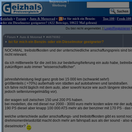
Impressum
|
Werbung
Geizhals
»
Forum
»
Auto & Motorrad
»
Ist für mich ein Benzin-
Top-100
|
Fresh-100
oder ein Dieselmotor geeigneter? (422 Beiträge, 10622 Mal gelesen)
Du bist nicht angemeldet. [
Login/Registrieren
]
^
Forum
Auto & Motorrad
#
4676082
Ist für mich ein Benzin- oder ein Dieselmotor geeigneter?
NOCHMAL: treibstoffkosten und der unterschiedliche anschaffungspreis sind bi
nicht relevant.
da ich mittlerweile für die zeit bis zur bestellung/lieferung ein auto habe, betre
zukünftigen auto immer "wissenschaftlicher".
jahresfahrleistung liegt ganz grob bei 15 000 km (schwankt sehr!)
größtenteils ( >70%) außerhalb von städten auf autobahnen und landstraßen.
ich fahre nicht täglich mit dem auto, aber sowohl kurze wie auch längere stre
jedoch selten/unregelmäßig vor).
der wagen soll zwischen 150 und 200 PS haben.
bei modellen, die mit diesel nur 2000 - 3000 euro mehr kosten wäre mir der aufp
190 PS diesel aber knapp 100 000 ATS mehr als der benziner mit 170 PS - das w
welche unterschiede außer anschaffungs- und treibstoffkosten gibt es sonst noch
drehmoment/elastizität macht doch mehr am fahrspaß aus als der sound - also e
dieselmotor?