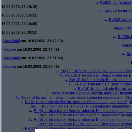
Re(21): Ist für mic
16.03.2008, 23:15:18)
Re(22): Ist für 
16.03.2008, 23:16:32)
Re(23): Ist f
16.03.2008, 23:18:48)
Re(24): Ist
16.03.2008, 23:38:52)
Re(25): 
(
User6465
am 16.03.2008, 23:43:12)
Re(26
(
blaumo
am 16.03.2008, 23:47:49)
Re(
(
User6465
am 16.03.2008, 23:51:06)
(
blaumo
am 16.03.2008, 23:55:48)
Re(12): Ist für mich ein Benzin- oder ein Di
Re(13): Ist für mich ein Benzin- oder ein
Re(14): Ist für mich ein Benzin- oder e
Re(15): Ist für mich ein Benzin- ode
Re(16): Ist für mich ein Benzin- 
Re(10): Ist für mich ein Benzin- oder ein Diesel
Re(3): Ist für mich ein Benzin- oder ein Dieselmotor geeigneter?
(
Qbu
Re(4): Ist für mich ein Benzin- oder ein Dieselmotor geeigneter?
(
b
Re(5): Ist für mich ein Benzin- oder ein Dieselmotor geeigneter?
Re(6): Ist für mich ein Benzin- oder ein Dieselmotor geeignet
Re(7): Ist für mich ein Benzin- oder ein Dieselmotor geeig
Re(6): Ist für mich ein Benzin- oder ein Dieselmotor geeignet
Re(7): Ist für mich ein Benzin- oder ein Dieselmotor geeig
Re(4): Ist für mich ein Benzin- oder ein Dieselmotor geeigneter?
(
a