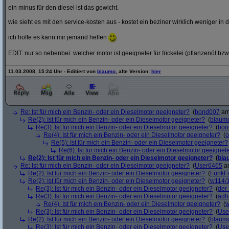
ein minus für den diesel ist das gewicht.
wie sieht es mit den service-kosten aus - kostet ein beziner wirklich weniger in 
ich hoffe es kann mir jemand helfen
EDIT: nur so nebenbei: welcher motor ist geeigneter für frickelei (pflanzenöl bzw
11.03.2008, 15:24 Uhr - Editiert von
blaumo
, alte Version:
hier
Re: Ist für mich ein Benzin- oder ein Dieselmotor geeigneter?
(
bond007
am 
Re(2): Ist für mich ein Benzin- oder ein Dieselmotor geeigneter?
(
blaum
Re(3): Ist für mich ein Benzin- oder ein Dieselmotor geeigneter?
(
bon
Re(4): Ist für mich ein Benzin- oder ein Dieselmotor geeigneter?
(
o
Re(5): Ist für mich ein Benzin- oder ein Dieselmotor geeigneter?
Re(6): Ist für mich ein Benzin- oder ein Dieselmotor geeignet
Re(2): Ist für mich ein Benzin- oder ein Dieselmotor geeigneter?
(
bla
Re: Ist für mich ein Benzin- oder ein Dieselmotor geeigneter?
(
User6465
am
Re(2): Ist für mich ein Benzin- oder ein Dieselmotor geeigneter?
(
FunkF
Re(2): Ist für mich ein Benzin- oder ein Dieselmotor geeigneter?
(
w114/
Re(3): Ist für mich ein Benzin- oder ein Dieselmotor geeigneter?
(
der
Re(3): Ist für mich ein Benzin- oder ein Dieselmotor geeigneter?
(
adh
Re(4): Ist für mich ein Benzin- oder ein Dieselmotor geeigneter?
(
w
Re(3): Ist für mich ein Benzin- oder ein Dieselmotor geeigneter?
(
Use
Re(2): Ist für mich ein Benzin- oder ein Dieselmotor geeigneter?
(
blaum
Re(3): Ist für mich ein Benzin- oder ein Dieselmotor geeigneter?
(
Use