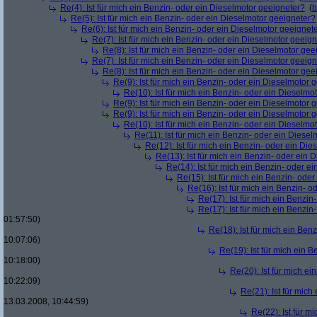
Re(4): Ist für mich ein Benzin- oder ein Dieselmotor geeigneter?
(
b
Re(5): Ist für mich ein Benzin- oder ein Dieselmotor geeigneter?
Re(6): Ist für mich ein Benzin- oder ein Dieselmotor geeignet
Re(7): Ist für mich ein Benzin- oder ein Dieselmotor geeig
Re(8): Ist für mich ein Benzin- oder ein Dieselmotor gee
Re(7): Ist für mich ein Benzin- oder ein Dieselmotor geeig
Re(8): Ist für mich ein Benzin- oder ein Dieselmotor gee
Re(9): Ist für mich ein Benzin- oder ein Dieselmotor 
Re(10): Ist für mich ein Benzin- oder ein Dieselmo
Re(9): Ist für mich ein Benzin- oder ein Dieselmotor 
Re(9): Ist für mich ein Benzin- oder ein Dieselmotor 
Re(10): Ist für mich ein Benzin- oder ein Dieselmo
Re(11): Ist für mich ein Benzin- oder ein Diese
Re(12): Ist für mich ein Benzin- oder ein Di
Re(13): Ist für mich ein Benzin- oder ein
Re(14): Ist für mich ein Benzin- oder e
Re(15): Ist für mich ein Benzin- ode
Re(16): Ist für mich ein Benzin- 
Re(17): Ist für mich ein Benzi
Re(17): Ist für mich ein Benzi
01:57:50)
Re(18): Ist für mich ein Ben
10:07:06)
Re(19): Ist für mich ein 
10:18:00)
Re(20): Ist für mich e
10:22:09)
Re(21): Ist für mic
13.03.2008, 10:44:59)
Re(22): Ist für m