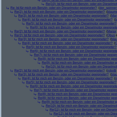
Re(9): Ist für mich ein Benzin- oder ein Dieselmotor 
Re(10): Ist für mich ein Benzin- oder ein Dieselmo
Re: Ist für mich ein Benzin- oder ein Dieselmotor geeigneter?
(
der_spinne
Re(2): Ist für mich ein Benzin- oder ein Dieselmotor geeigneter?
(
blaum
Re(3): Ist für mich ein Benzin- oder ein Dieselmotor geeigneter?
(
Mar
Re(4): Ist für mich ein Benzin- oder ein Dieselmotor geeigneter?
(
b
Re(5): Ist für mich ein Benzin- oder ein Dieselmotor geeigneter?
Re(6): Ist für mich ein Benzin- oder ein Dieselmotor geeignet
Re(2): Ist für mich ein Benzin- oder ein Dieselmotor geeigneter?
(
Marax
Re(2): Ist für mich ein Benzin- oder ein Dieselmotor geeigneter?
(
Qbus
a
Re(3): Ist für mich ein Benzin- oder ein Dieselmotor geeigneter?
(
bla
Re(4): Ist für mich ein Benzin- oder ein Dieselmotor geeigneter?
(
Re(5): Ist für mich ein Benzin- oder ein Dieselmotor geeigneter?
Re(6): Ist für mich ein Benzin- oder ein Dieselmotor geeignet
Re(7): Ist für mich ein Benzin- oder ein Dieselmotor geeig
Re(8): Ist für mich ein Benzin- oder ein Dieselmotor gee
Re(9): Ist für mich ein Benzin- oder ein Dieselmotor 
Re(10): Ist für mich ein Benzin- oder ein Dieselmo
Re(2): Ist für mich ein Benzin- oder ein Dieselmotor geeigneter?
(
robotti
Re(3): Ist für mich ein Benzin- oder ein Dieselmotor geeigneter?
(
bla
Re(4): Ist für mich ein Benzin- oder ein Dieselmotor geeigneter?
(
r
Re(5): Ist für mich ein Benzin- oder ein Dieselmotor geeigneter?
Re(6): Ist für mich ein Benzin- oder ein Dieselmotor geeignet
Re(7): Ist für mich ein Benzin- oder ein Dieselmotor geeig
Re(8): Ist für mich ein Benzin- oder ein Dieselmotor gee
Re(8): Ist für mich ein Benzin- oder ein Dieselmotor gee
Re(9): Ist für mich ein Benzin- oder ein Dieselmotor 
Re(10): Ist für mich ein Benzin- oder ein Dieselmo
Re(11): Ist für mich ein Benzin- oder ein Diese
Re(12): Ist für mich ein Benzin- oder ein Di