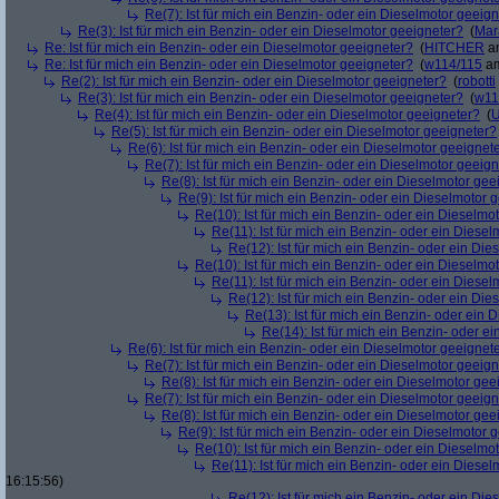
Re(7): Ist für mich ein Benzin- oder ein Dieselmotor geeig
Re(3): Ist für mich ein Benzin- oder ein Dieselmotor geeigneter?
(
Mar
Re: Ist für mich ein Benzin- oder ein Dieselmotor geeigneter?
(
HITCHER
am
Re: Ist für mich ein Benzin- oder ein Dieselmotor geeigneter?
(
w114/115
am
Re(2): Ist für mich ein Benzin- oder ein Dieselmotor geeigneter?
(
robotti
Re(3): Ist für mich ein Benzin- oder ein Dieselmotor geeigneter?
(
w11
Re(4): Ist für mich ein Benzin- oder ein Dieselmotor geeigneter?
(
U
Re(5): Ist für mich ein Benzin- oder ein Dieselmotor geeigneter?
Re(6): Ist für mich ein Benzin- oder ein Dieselmotor geeignet
Re(7): Ist für mich ein Benzin- oder ein Dieselmotor geeig
Re(8): Ist für mich ein Benzin- oder ein Dieselmotor gee
Re(9): Ist für mich ein Benzin- oder ein Dieselmotor 
Re(10): Ist für mich ein Benzin- oder ein Dieselmo
Re(11): Ist für mich ein Benzin- oder ein Diese
Re(12): Ist für mich ein Benzin- oder ein Di
Re(10): Ist für mich ein Benzin- oder ein Dieselmo
Re(11): Ist für mich ein Benzin- oder ein Diese
Re(12): Ist für mich ein Benzin- oder ein Di
Re(13): Ist für mich ein Benzin- oder ein
Re(14): Ist für mich ein Benzin- oder e
Re(6): Ist für mich ein Benzin- oder ein Dieselmotor geeignet
Re(7): Ist für mich ein Benzin- oder ein Dieselmotor geeig
Re(8): Ist für mich ein Benzin- oder ein Dieselmotor gee
Re(7): Ist für mich ein Benzin- oder ein Dieselmotor geeig
Re(8): Ist für mich ein Benzin- oder ein Dieselmotor gee
Re(9): Ist für mich ein Benzin- oder ein Dieselmotor 
Re(10): Ist für mich ein Benzin- oder ein Dieselmo
Re(11): Ist für mich ein Benzin- oder ein Diese
16:15:56)
Re(12): Ist für mich ein Benzin- oder ein Di