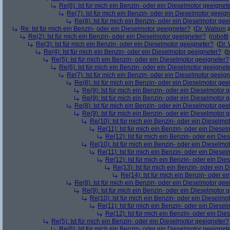
Re(6): Ist für mich ein Benzin- oder ein Dieselmotor geeignet
Re(7): Ist für mich ein Benzin- oder ein Dieselmotor geeig
Re(8): Ist für mich ein Benzin- oder ein Dieselmotor gee
Re: Ist für mich ein Benzin- oder ein Dieselmotor geeigneter?
(
Dr. Watson
a
Re(2): Ist für mich ein Benzin- oder ein Dieselmotor geeigneter?
(
robotti
Re(3): Ist für mich ein Benzin- oder ein Dieselmotor geeigneter?
(
Dr.
Re(4): Ist für mich ein Benzin- oder ein Dieselmotor geeigneter?
(
b
Re(5): Ist für mich ein Benzin- oder ein Dieselmotor geeigneter?
Re(6): Ist für mich ein Benzin- oder ein Dieselmotor geeignet
Re(7): Ist für mich ein Benzin- oder ein Dieselmotor geeig
Re(8): Ist für mich ein Benzin- oder ein Dieselmotor gee
Re(9): Ist für mich ein Benzin- oder ein Dieselmotor 
Re(9): Ist für mich ein Benzin- oder ein Dieselmotor 
Re(8): Ist für mich ein Benzin- oder ein Dieselmotor gee
Re(9): Ist für mich ein Benzin- oder ein Dieselmotor 
Re(10): Ist für mich ein Benzin- oder ein Dieselmo
Re(11): Ist für mich ein Benzin- oder ein Diese
Re(12): Ist für mich ein Benzin- oder ein Di
Re(10): Ist für mich ein Benzin- oder ein Dieselmo
Re(11): Ist für mich ein Benzin- oder ein Diese
Re(12): Ist für mich ein Benzin- oder ein Di
Re(13): Ist für mich ein Benzin- oder ein
Re(14): Ist für mich ein Benzin- oder e
Re(8): Ist für mich ein Benzin- oder ein Dieselmotor gee
Re(9): Ist für mich ein Benzin- oder ein Dieselmotor 
Re(10): Ist für mich ein Benzin- oder ein Dieselmo
Re(11): Ist für mich ein Benzin- oder ein Diese
Re(12): Ist für mich ein Benzin- oder ein Di
Re(5): Ist für mich ein Benzin- oder ein Dieselmotor geeigneter?
Re(6): Ist für mich ein Benzin- oder ein Dieselmotor geeignet