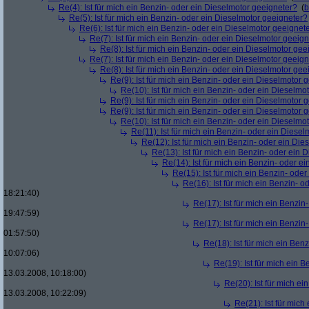
Re(4): Ist für mich ein Benzin- oder ein Dieselmotor geeigneter?
(
b
Re(5): Ist für mich ein Benzin- oder ein Dieselmotor geeigneter?
Re(6): Ist für mich ein Benzin- oder ein Dieselmotor geeignet
Re(7): Ist für mich ein Benzin- oder ein Dieselmotor geeig
Re(8): Ist für mich ein Benzin- oder ein Dieselmotor gee
Re(7): Ist für mich ein Benzin- oder ein Dieselmotor geeig
Re(8): Ist für mich ein Benzin- oder ein Dieselmotor gee
Re(9): Ist für mich ein Benzin- oder ein Dieselmotor 
Re(10): Ist für mich ein Benzin- oder ein Dieselmo
Re(9): Ist für mich ein Benzin- oder ein Dieselmotor 
Re(9): Ist für mich ein Benzin- oder ein Dieselmotor 
Re(10): Ist für mich ein Benzin- oder ein Dieselmo
Re(11): Ist für mich ein Benzin- oder ein Diese
Re(12): Ist für mich ein Benzin- oder ein Di
Re(13): Ist für mich ein Benzin- oder ein
Re(14): Ist für mich ein Benzin- oder e
Re(15): Ist für mich ein Benzin- ode
Re(16): Ist für mich ein Benzin- 
18:21:40)
Re(17): Ist für mich ein Benzi
19:47:59)
Re(17): Ist für mich ein Benzi
01:57:50)
Re(18): Ist für mich ein Ben
10:07:06)
Re(19): Ist für mich ein 
13.03.2008, 10:18:00)
Re(20): Ist für mich e
13.03.2008, 10:22:09)
Re(21): Ist für mic