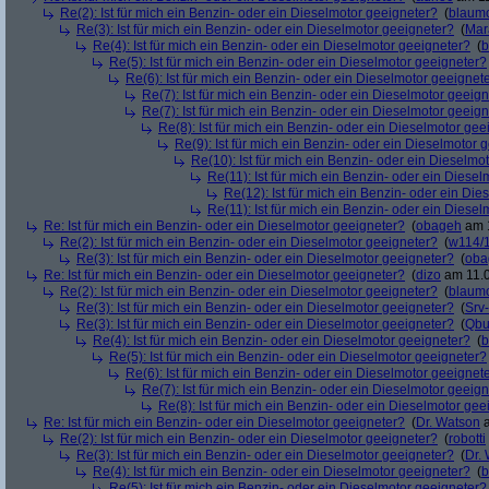
Re(2): Ist für mich ein Benzin- oder ein Dieselmotor geeigneter?
(
blaum
Re(3): Ist für mich ein Benzin- oder ein Dieselmotor geeigneter?
(
Mar
Re(4): Ist für mich ein Benzin- oder ein Dieselmotor geeigneter?
(
b
Re(5): Ist für mich ein Benzin- oder ein Dieselmotor geeigneter?
Re(6): Ist für mich ein Benzin- oder ein Dieselmotor geeignet
Re(7): Ist für mich ein Benzin- oder ein Dieselmotor geeig
Re(7): Ist für mich ein Benzin- oder ein Dieselmotor geeig
Re(8): Ist für mich ein Benzin- oder ein Dieselmotor gee
Re(9): Ist für mich ein Benzin- oder ein Dieselmotor 
Re(10): Ist für mich ein Benzin- oder ein Dieselmo
Re(11): Ist für mich ein Benzin- oder ein Diese
Re(12): Ist für mich ein Benzin- oder ein Di
Re(11): Ist für mich ein Benzin- oder ein Diese
Re: Ist für mich ein Benzin- oder ein Dieselmotor geeigneter?
(
obageh
am 1
Re(2): Ist für mich ein Benzin- oder ein Dieselmotor geeigneter?
(
w114/
Re(3): Ist für mich ein Benzin- oder ein Dieselmotor geeigneter?
(
oba
Re: Ist für mich ein Benzin- oder ein Dieselmotor geeigneter?
(
dizo
am 11.0
Re(2): Ist für mich ein Benzin- oder ein Dieselmotor geeigneter?
(
blaum
Re(3): Ist für mich ein Benzin- oder ein Dieselmotor geeigneter?
(
Srv
Re(3): Ist für mich ein Benzin- oder ein Dieselmotor geeigneter?
(
Qbu
Re(4): Ist für mich ein Benzin- oder ein Dieselmotor geeigneter?
(
b
Re(5): Ist für mich ein Benzin- oder ein Dieselmotor geeigneter?
Re(6): Ist für mich ein Benzin- oder ein Dieselmotor geeignet
Re(7): Ist für mich ein Benzin- oder ein Dieselmotor geeig
Re(8): Ist für mich ein Benzin- oder ein Dieselmotor gee
Re: Ist für mich ein Benzin- oder ein Dieselmotor geeigneter?
(
Dr. Watson
a
Re(2): Ist für mich ein Benzin- oder ein Dieselmotor geeigneter?
(
robotti
Re(3): Ist für mich ein Benzin- oder ein Dieselmotor geeigneter?
(
Dr.
Re(4): Ist für mich ein Benzin- oder ein Dieselmotor geeigneter?
(
b
Re(5): Ist für mich ein Benzin- oder ein Dieselmotor geeigneter?