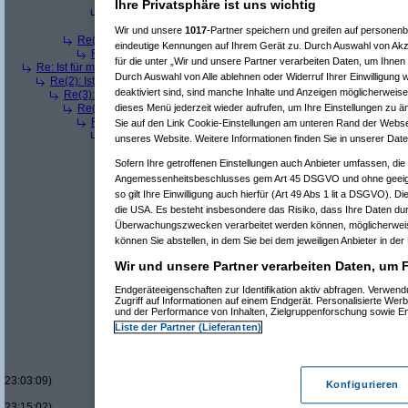
Ihre Privatsphäre ist uns wichtig
Re(6): Ist für mich ein Benzin- oder ein Dieselmotor geeignet
Re(7): Ist für mich ein Benzin- oder ein Dieselmotor geeig
Wir und unsere
1017
-Partner speichern und greifen auf persone
Re(4): Ist für mich ein Benzin- oder ein Dieselmotor geeigneter?
(
a
eindeutige Kennungen auf Ihrem Gerät zu. Durch Auswahl von Akze
Re(5): Ist für mich ein Benzin- oder ein Dieselmotor geeigneter?
für die unter „Wir und unsere Partner verarbeiten Daten, um Ihnen
Re: Ist für mich ein Benzin- oder ein Dieselmotor geeigneter?
(
Superfast
am
Durch Auswahl von Alle ablehnen oder Widerruf Ihrer Einwilligung 
Re(2): Ist für mich ein Benzin- oder ein Dieselmotor geeigneter?
(
dizo
am
deaktiviert sind, sind manche Inhalte und Anzeigen möglicherweise 
Re(3): Ist für mich ein Benzin- oder ein Dieselmotor geeigneter?
(
Use
Re(4): Ist für mich ein Benzin- oder ein Dieselmotor geeigneter?
(
d
dieses Menü jederzeit wieder aufrufen, um Ihre Einstellungen zu än
Re(5): Ist für mich ein Benzin- oder ein Dieselmotor geeigneter?
Sie auf den Link Cookie-Einstellungen am unteren Rand der Webseit
Re(6): Ist für mich ein Benzin- oder ein Dieselmotor geeignet
unseres Website. Weitere Informationen finden Sie in unserer Dat
Re(7): Ist für mich ein Benzin- oder ein Dieselmotor geeig
Re(8): Ist für mich ein Benzin- oder ein Dieselmotor gee
Sofern Ihre getroffenen Einstellungen auch Anbieter umfassen, die 
Re(9): Ist für mich ein Benzin- oder ein Dieselmotor 
Angemessenheitsbeschlusses gem Art 45 DSGVO und ohne geeign
Re(10): Ist für mich ein Benzin- oder ein Dieselmo
so gilt Ihre Einwilligung auch hierfür (Art 49 Abs 1 lit a DSGVO). D
Re(11): Ist für mich ein Benzin- oder ein Diese
die USA. Es besteht insbesondere das Risiko, dass Ihre Daten du
Re(11): Ist für mich ein Benzin- oder ein Diese
Überwachungszwecken verarbeitet werden können, möglicherweis
Re(7): Ist für mich ein Benzin- oder ein Dieselmotor geeig
können Sie abstellen, in dem Sie bei dem jeweiligen Anbieter in der 
Re(7): Ist für mich ein Benzin- oder ein Dieselmotor geeig
Re(8): Ist für mich ein Benzin- oder ein Dieselmotor gee
Wir und unsere Partner verarbeiten Daten, um 
Re(9): Ist für mich ein Benzin- oder ein Dieselmotor 
Re(10): Ist für mich ein Benzin- oder ein Dieselmo
Endgeräteeigenschaften zur Identifikation aktiv abfragen. Verwen
Re(11): Ist für mich ein Benzin- oder ein Diese
Zugriff auf Informationen auf einem Endgerät. Personalisierte We
und der Performance von Inhalten, Zielgruppenforschung sowie E
Re(12): Ist für mich ein Benzin- oder ein Di
Re(13): Ist für mich ein Benzin- oder ein
Liste der Partner (Lieferanten)
Re(14): Ist für mich ein Benzin- oder e
Re(15): Ist für mich ein Benzin- ode
Re(16): Ist für mich ein Benzin- 
23:03:09)
Konfigurieren
Re(17): Ist für mich ein Benzi
23:15:02)