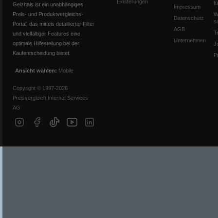
Einstellungen
f
Geizhals ist ein unabhängiges
Impressum
Preis- und Produktvergleichs-
W
Datenschutz
s
Portal, das mittels detaillierter Filter
AGB
T
und vielfältiger Features eine
Unternehmen
optimale Hilfestellung bei der
J
Kaufentscheidung bietet.
P
Ansicht wählen:
Mobile
Copyright © 1997-2026
Preisvergleich Internet Services
AG