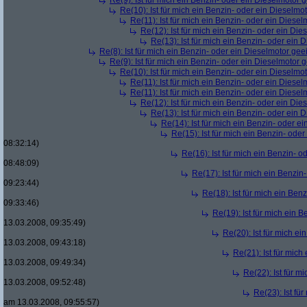
Re(9): Ist für mich ein Benzin- oder ein Dieselmotor 
Re(10): Ist für mich ein Benzin- oder ein Dieselmo
Re(11): Ist für mich ein Benzin- oder ein Diese
Re(12): Ist für mich ein Benzin- oder ein Di
Re(13): Ist für mich ein Benzin- oder ein
Re(8): Ist für mich ein Benzin- oder ein Dieselmotor gee
Re(9): Ist für mich ein Benzin- oder ein Dieselmotor 
Re(10): Ist für mich ein Benzin- oder ein Dieselmo
Re(11): Ist für mich ein Benzin- oder ein Diese
Re(11): Ist für mich ein Benzin- oder ein Diese
Re(12): Ist für mich ein Benzin- oder ein Di
Re(13): Ist für mich ein Benzin- oder ein
Re(14): Ist für mich ein Benzin- oder e
Re(15): Ist für mich ein Benzin- ode
08:32:14)
Re(16): Ist für mich ein Benzin- 
08:48:09)
Re(17): Ist für mich ein Benzi
09:23:44)
Re(18): Ist für mich ein Ben
09:33:46)
Re(19): Ist für mich ein 
13.03.2008, 09:35:49)
Re(20): Ist für mich e
13.03.2008, 09:43:18)
Re(21): Ist für mic
13.03.2008, 09:49:34)
Re(22): Ist für m
13.03.2008, 09:52:48)
Re(23): Ist fü
am 13.03.2008, 09:55:57)