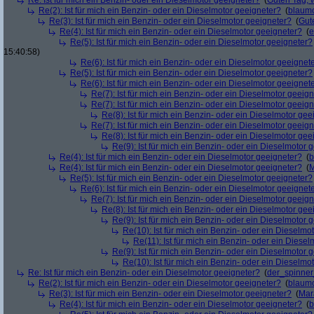
Re: Ist für mich ein Benzin- oder ein Dieselmotor geeigneter?
(
Guten Tag, 
Re(2): Ist für mich ein Benzin- oder ein Dieselmotor geeigneter?
(
blaum
Re(3): Ist für mich ein Benzin- oder ein Dieselmotor geeigneter?
(
Gut
Re(4): Ist für mich ein Benzin- oder ein Dieselmotor geeigneter?
(
e
Re(5): Ist für mich ein Benzin- oder ein Dieselmotor geeigneter?
15:40:58)
Re(6): Ist für mich ein Benzin- oder ein Dieselmotor geeignet
Re(5): Ist für mich ein Benzin- oder ein Dieselmotor geeigneter?
Re(6): Ist für mich ein Benzin- oder ein Dieselmotor geeignet
Re(7): Ist für mich ein Benzin- oder ein Dieselmotor geeig
Re(7): Ist für mich ein Benzin- oder ein Dieselmotor geeig
Re(8): Ist für mich ein Benzin- oder ein Dieselmotor gee
Re(7): Ist für mich ein Benzin- oder ein Dieselmotor geeig
Re(8): Ist für mich ein Benzin- oder ein Dieselmotor gee
Re(9): Ist für mich ein Benzin- oder ein Dieselmotor 
Re(4): Ist für mich ein Benzin- oder ein Dieselmotor geeigneter?
(
b
Re(4): Ist für mich ein Benzin- oder ein Dieselmotor geeigneter?
(
M
Re(5): Ist für mich ein Benzin- oder ein Dieselmotor geeigneter?
Re(6): Ist für mich ein Benzin- oder ein Dieselmotor geeignet
Re(7): Ist für mich ein Benzin- oder ein Dieselmotor geeig
Re(8): Ist für mich ein Benzin- oder ein Dieselmotor gee
Re(9): Ist für mich ein Benzin- oder ein Dieselmotor 
Re(10): Ist für mich ein Benzin- oder ein Dieselmo
Re(11): Ist für mich ein Benzin- oder ein Diese
Re(9): Ist für mich ein Benzin- oder ein Dieselmotor 
Re(10): Ist für mich ein Benzin- oder ein Dieselmo
Re: Ist für mich ein Benzin- oder ein Dieselmotor geeigneter?
(
der_spinne
Re(2): Ist für mich ein Benzin- oder ein Dieselmotor geeigneter?
(
blaum
Re(3): Ist für mich ein Benzin- oder ein Dieselmotor geeigneter?
(
Mar
Re(4): Ist für mich ein Benzin- oder ein Dieselmotor geeigneter?
(
b