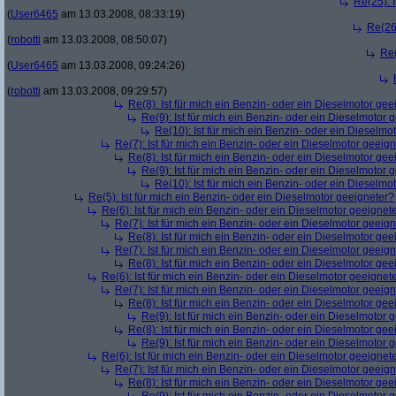
Re(25): 
(
User6465
am 13.03.2008, 08:33:19)
Re(26)
(
robotti
am 13.03.2008, 08:50:07)
Re(
(
User6465
am 13.03.2008, 09:24:26)
(
robotti
am 13.03.2008, 09:29:57)
Re(8): Ist für mich ein Benzin- oder ein Dieselmotor gee
Re(9): Ist für mich ein Benzin- oder ein Dieselmotor 
Re(10): Ist für mich ein Benzin- oder ein Dieselmo
Re(7): Ist für mich ein Benzin- oder ein Dieselmotor geeig
Re(8): Ist für mich ein Benzin- oder ein Dieselmotor gee
Re(9): Ist für mich ein Benzin- oder ein Dieselmotor 
Re(10): Ist für mich ein Benzin- oder ein Dieselmo
Re(5): Ist für mich ein Benzin- oder ein Dieselmotor geeigneter?
Re(6): Ist für mich ein Benzin- oder ein Dieselmotor geeignet
Re(7): Ist für mich ein Benzin- oder ein Dieselmotor geeig
Re(8): Ist für mich ein Benzin- oder ein Dieselmotor gee
Re(7): Ist für mich ein Benzin- oder ein Dieselmotor geeig
Re(8): Ist für mich ein Benzin- oder ein Dieselmotor gee
Re(6): Ist für mich ein Benzin- oder ein Dieselmotor geeignet
Re(7): Ist für mich ein Benzin- oder ein Dieselmotor geeig
Re(8): Ist für mich ein Benzin- oder ein Dieselmotor gee
Re(9): Ist für mich ein Benzin- oder ein Dieselmotor 
Re(8): Ist für mich ein Benzin- oder ein Dieselmotor gee
Re(9): Ist für mich ein Benzin- oder ein Dieselmotor 
Re(6): Ist für mich ein Benzin- oder ein Dieselmotor geeignet
Re(7): Ist für mich ein Benzin- oder ein Dieselmotor geeig
Re(8): Ist für mich ein Benzin- oder ein Dieselmotor gee