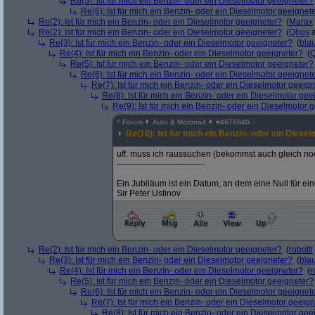
Re(5): Ist für mich ein Benzin- oder ein Dieselmotor geeigneter?
Re(6): Ist für mich ein Benzin- oder ein Dieselmotor geeignet
Re(2): Ist für mich ein Benzin- oder ein Dieselmotor geeigneter?
(
Marax
Re(2): Ist für mich ein Benzin- oder ein Dieselmotor geeigneter?
(
Qbus
a
Re(3): Ist für mich ein Benzin- oder ein Dieselmotor geeigneter?
(
bla
Re(4): Ist für mich ein Benzin- oder ein Dieselmotor geeigneter?
(
Re(5): Ist für mich ein Benzin- oder ein Dieselmotor geeigneter?
Re(6): Ist für mich ein Benzin- oder ein Dieselmotor geeignet
Re(7): Ist für mich ein Benzin- oder ein Dieselmotor geeig
Re(8): Ist für mich ein Benzin- oder ein Dieselmotor gee
Re(9): Ist für mich ein Benzin- oder ein Dieselmotor 
^
Forum
Auto & Motorrad
#
4676840
Re(10): Ist für mich ein Benzin- oder ein Diese
uff. muss ich raussuchen (bekommst auch gleich n
-------------------------------
Ein Jubiläum ist ein Datum, an dem eine Null für ei
Sir Peter Ustinov
Re(2): Ist für mich ein Benzin- oder ein Dieselmotor geeigneter?
(
robotti
Re(3): Ist für mich ein Benzin- oder ein Dieselmotor geeigneter?
(
bla
Re(4): Ist für mich ein Benzin- oder ein Dieselmotor geeigneter?
(
r
Re(5): Ist für mich ein Benzin- oder ein Dieselmotor geeigneter?
Re(6): Ist für mich ein Benzin- oder ein Dieselmotor geeignet
Re(7): Ist für mich ein Benzin- oder ein Dieselmotor geeig
Re(8): Ist für mich ein Benzin- oder ein Dieselmotor gee