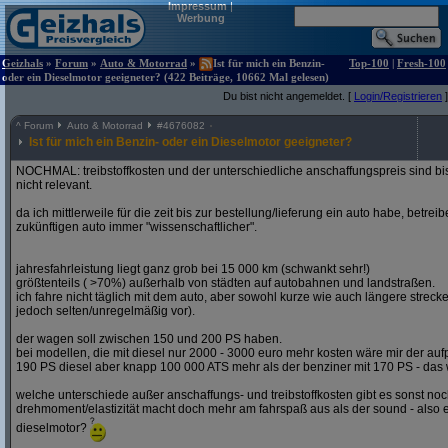
Impressum
|
Werbung
Geizhals
»
Forum
»
Auto & Motorrad
»
Ist für mich ein Benzin-
Top-100
|
Fresh-100
oder ein Dieselmotor geeigneter? (422 Beiträge, 10662 Mal gelesen)
Du bist nicht angemeldet. [
Login/Registrieren
]
^
Forum
Auto & Motorrad
#
4676082
Ist für mich ein Benzin- oder ein Dieselmotor geeigneter?
NOCHMAL: treibstoffkosten und der unterschiedliche anschaffungspreis sind bi
nicht relevant.
da ich mittlerweile für die zeit bis zur bestellung/lieferung ein auto habe, betre
zukünftigen auto immer "wissenschaftlicher".
jahresfahrleistung liegt ganz grob bei 15 000 km (schwankt sehr!)
größtenteils ( >70%) außerhalb von städten auf autobahnen und landstraßen.
ich fahre nicht täglich mit dem auto, aber sowohl kurze wie auch längere stre
jedoch selten/unregelmäßig vor).
der wagen soll zwischen 150 und 200 PS haben.
bei modellen, die mit diesel nur 2000 - 3000 euro mehr kosten wäre mir der aufp
190 PS diesel aber knapp 100 000 ATS mehr als der benziner mit 170 PS - das w
welche unterschiede außer anschaffungs- und treibstoffkosten gibt es sonst noch
drehmoment/elastizität macht doch mehr am fahrspaß aus als der sound - also e
dieselmotor?