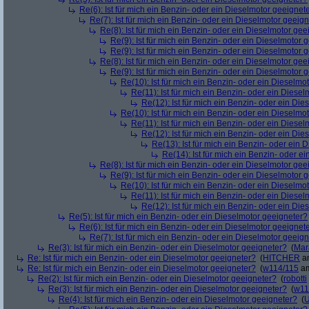
Re(6): Ist für mich ein Benzin- oder ein Dieselmotor geeignet
Re(7): Ist für mich ein Benzin- oder ein Dieselmotor geeig
Re(8): Ist für mich ein Benzin- oder ein Dieselmotor gee
Re(9): Ist für mich ein Benzin- oder ein Dieselmotor 
Re(9): Ist für mich ein Benzin- oder ein Dieselmotor 
Re(8): Ist für mich ein Benzin- oder ein Dieselmotor gee
Re(9): Ist für mich ein Benzin- oder ein Dieselmotor 
Re(10): Ist für mich ein Benzin- oder ein Dieselmo
Re(11): Ist für mich ein Benzin- oder ein Diese
Re(12): Ist für mich ein Benzin- oder ein Di
Re(10): Ist für mich ein Benzin- oder ein Dieselmo
Re(11): Ist für mich ein Benzin- oder ein Diese
Re(12): Ist für mich ein Benzin- oder ein Di
Re(13): Ist für mich ein Benzin- oder ein
Re(14): Ist für mich ein Benzin- oder e
Re(8): Ist für mich ein Benzin- oder ein Dieselmotor gee
Re(9): Ist für mich ein Benzin- oder ein Dieselmotor 
Re(10): Ist für mich ein Benzin- oder ein Dieselmo
Re(11): Ist für mich ein Benzin- oder ein Diese
Re(12): Ist für mich ein Benzin- oder ein Di
Re(5): Ist für mich ein Benzin- oder ein Dieselmotor geeigneter?
Re(6): Ist für mich ein Benzin- oder ein Dieselmotor geeignet
Re(7): Ist für mich ein Benzin- oder ein Dieselmotor geeig
Re(3): Ist für mich ein Benzin- oder ein Dieselmotor geeigneter?
(
Mar
Re: Ist für mich ein Benzin- oder ein Dieselmotor geeigneter?
(
HITCHER
am
Re: Ist für mich ein Benzin- oder ein Dieselmotor geeigneter?
(
w114/115
am
Re(2): Ist für mich ein Benzin- oder ein Dieselmotor geeigneter?
(
robotti
Re(3): Ist für mich ein Benzin- oder ein Dieselmotor geeigneter?
(
w11
Re(4): Ist für mich ein Benzin- oder ein Dieselmotor geeigneter?
(
U