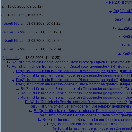
Re(23): Ist fü
am 13.03.2008, 09:56:12)
Re(24): Ist
am 13.03.2008, 10:00:05)
Re(24): Ist
(
User6465
am 13.03.2008, 10:01:22)
Re(25): 
(
w114/115
am 13.03.2008, 10:03:21)
Re(26)
(
User6465
am 13.03.2008, 10:17:16)
Re(
(
w114/115
am 13.03.2008, 10:26:14)
Re(26)
(
gibberish
am 13.03.2008, 11:10:25)
Re: Ist für mich ein Benzin- oder ein Dieselmotor geeigneter?
(
blaumo
am 1
Re: Ist für mich ein Benzin- oder ein Dieselmotor geeigneter?
(
HT Boarder
Re(2): Ist für mich ein Benzin- oder ein Dieselmotor geeigneter?
(
piice
Re(3): Ist für mich ein Benzin- oder ein Dieselmotor geeigneter?
(
HT 
Re(2): Ist für mich ein Benzin- oder ein Dieselmotor geeigneter?
(
blaum
Re(2): Ist für mich ein Benzin- oder ein Dieselmotor geeigneter?
(
Major
Re(3): Ist für mich ein Benzin- oder ein Dieselmotor geeigneter?
(
Dr.
Re(3): Ist für mich ein Benzin- oder ein Dieselmotor geeigneter?
(
HT 
Re(3): Ist für mich ein Benzin- oder ein Dieselmotor geeigneter?
(
Use
Re(4): Ist für mich ein Benzin- oder ein Dieselmotor geeigneter?
(
r
Re(5): Ist für mich ein Benzin- oder ein Dieselmotor geeigneter?
Re(6): Ist für mich ein Benzin- oder ein Dieselmotor geeignet
Re(7): Ist für mich ein Benzin- oder ein Dieselmotor geeig
Re(8): Ist für mich ein Benzin- oder ein Dieselmotor gee
Re(9): Ist für mich ein Benzin- oder ein Dieselmotor 
Re(10): Ist für mich ein Benzin- oder ein Dieselmo