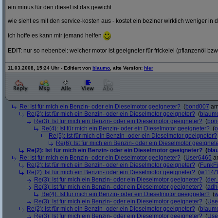
ein minus für den diesel ist das gewicht.
wie sieht es mit den service-kosten aus - kostet ein beziner wirklich weniger in 
ich hoffe es kann mir jemand helfen
EDIT: nur so nebenbei: welcher motor ist geeigneter für frickelei (pflanzenöl bzw
11.03.2008, 15:24 Uhr - Editiert von
blaumo
, alte Version:
hier
Re: Ist für mich ein Benzin- oder ein Dieselmotor geeigneter?
(
bond007
am 
Re(2): Ist für mich ein Benzin- oder ein Dieselmotor geeigneter?
(
blaum
Re(3): Ist für mich ein Benzin- oder ein Dieselmotor geeigneter?
(
bon
Re(4): Ist für mich ein Benzin- oder ein Dieselmotor geeigneter?
(
o
Re(5): Ist für mich ein Benzin- oder ein Dieselmotor geeigneter?
Re(6): Ist für mich ein Benzin- oder ein Dieselmotor geeignet
Re(2): Ist für mich ein Benzin- oder ein Dieselmotor geeigneter?
(
bla
Re: Ist für mich ein Benzin- oder ein Dieselmotor geeigneter?
(
User6465
am
Re(2): Ist für mich ein Benzin- oder ein Dieselmotor geeigneter?
(
FunkF
Re(2): Ist für mich ein Benzin- oder ein Dieselmotor geeigneter?
(
w114/
Re(3): Ist für mich ein Benzin- oder ein Dieselmotor geeigneter?
(
der
Re(3): Ist für mich ein Benzin- oder ein Dieselmotor geeigneter?
(
adh
Re(4): Ist für mich ein Benzin- oder ein Dieselmotor geeigneter?
(
w
Re(3): Ist für mich ein Benzin- oder ein Dieselmotor geeigneter?
(
Use
Re(2): Ist für mich ein Benzin- oder ein Dieselmotor geeigneter?
(
blaum
Re(3): Ist für mich ein Benzin- oder ein Dieselmotor geeigneter?
(
Use