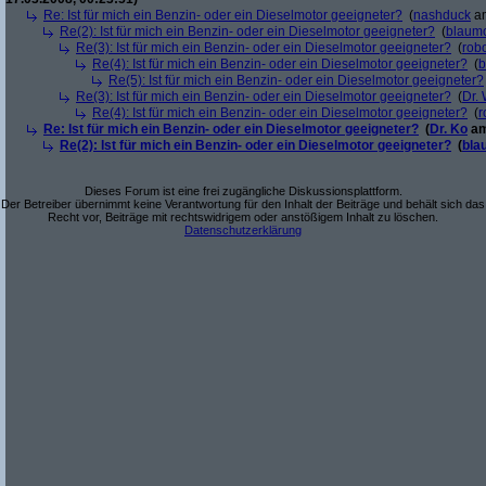
Re: Ist für mich ein Benzin- oder ein Dieselmotor geeigneter?
(
nashduck
am
Re(2): Ist für mich ein Benzin- oder ein Dieselmotor geeigneter?
(
blaum
Re(3): Ist für mich ein Benzin- oder ein Dieselmotor geeigneter?
(
robo
Re(4): Ist für mich ein Benzin- oder ein Dieselmotor geeigneter?
(
b
Re(5): Ist für mich ein Benzin- oder ein Dieselmotor geeigneter?
Re(3): Ist für mich ein Benzin- oder ein Dieselmotor geeigneter?
(
Dr.
Re(4): Ist für mich ein Benzin- oder ein Dieselmotor geeigneter?
(
r
Re: Ist für mich ein Benzin- oder ein Dieselmotor geeigneter?
(
Dr. Ko
am
Re(2): Ist für mich ein Benzin- oder ein Dieselmotor geeigneter?
(
bla
Dieses Forum ist eine frei zugängliche Diskussionsplattform.
Der Betreiber übernimmt keine Verantwortung für den Inhalt der Beiträge und behält sich das
Recht vor, Beiträge mit rechtswidrigem oder anstößigem Inhalt zu löschen.
Datenschutzerklärung