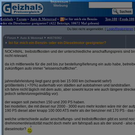
Impressum
|
Werbung
Geizhals
»
Forum
»
Auto & Motorrad
»
Ist für mich ein Benzin-
Top-100
|
Fresh-100
oder ein Dieselmotor geeigneter? (422 Beiträge, 10672 Mal gelesen)
Du bist nicht angemeldet. [
Login/Registrieren
]
^
Forum
Auto & Motorrad
#
4676082
Ist für mich ein Benzin- oder ein Dieselmotor geeigneter?
NOCHMAL: treibstoffkosten und der unterschiedliche anschaffungspreis sind bi
nicht relevant.
da ich mittlerweile für die zeit bis zur bestellung/lieferung ein auto habe, betre
zukünftigen auto immer "wissenschaftlicher".
jahresfahrleistung liegt ganz grob bei 15 000 km (schwankt sehr!)
größtenteils ( >70%) außerhalb von städten auf autobahnen und landstraßen.
ich fahre nicht täglich mit dem auto, aber sowohl kurze wie auch längere stre
jedoch selten/unregelmäßig vor).
der wagen soll zwischen 150 und 200 PS haben.
bei modellen, die mit diesel nur 2000 - 3000 euro mehr kosten wäre mir der aufp
190 PS diesel aber knapp 100 000 ATS mehr als der benziner mit 170 PS - das w
welche unterschiede außer anschaffungs- und treibstoffkosten gibt es sonst noch
drehmoment/elastizität macht doch mehr am fahrspaß aus als der sound - also e
dieselmotor?