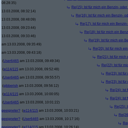
08:28:35)
Re(15): Ist für mich ein Benzin- ode
13.03.2008, 08:32:14)
Re(16): Ist für mich ein Benzin- 
13.03.2008, 08:48:09)
Re(17): Ist für mich ein Benzi
13.03.2008, 09:23:44)
Re(18): Ist für mich ein Ben
13.03.2008, 09:33:46)
Re(19): Ist für mich ein 
am 13.03.2008, 09:35:49)
Re(20): Ist für mich e
am 13.03.2008, 09:43:18)
Re(21): Ist für mic
(
User6465
am 13.03.2008, 09:49:34)
Re(22): Ist für m
(
w114/115
am 13.03.2008, 09:52:48)
Re(23): Ist fü
(
User6465
am 13.03.2008, 09:55:57)
Re(23): Ist fü
(
gibberish
am 13.03.2008, 09:56:12)
Re(24): Ist
(
w114/115
am 13.03.2008, 10:00:05)
Re(24): Ist
(
User6465
am 13.03.2008, 10:01:22)
Re(25): 
geeigneter?
(
w114/115
am 13.03.2008, 10:03:21)
Re(26)
geeigneter?
(
User6465
am 13.03.2008, 10:17:16)
Re(
geeigneter?
(
w114/115
am 13.03.2008, 10:26:14)