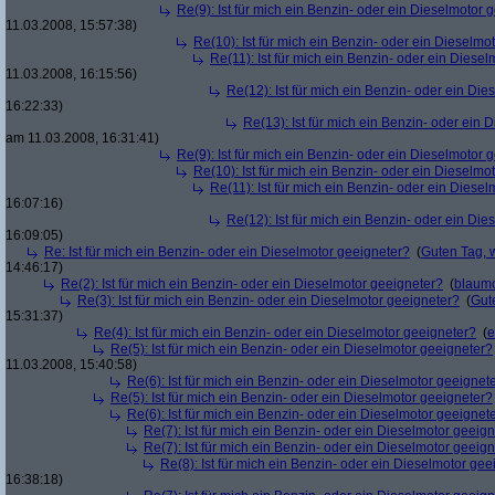
Re(9): Ist für mich ein Benzin- oder ein Dieselmotor 
11.03.2008, 15:57:38)
Re(10): Ist für mich ein Benzin- oder ein Dieselmo
Re(11): Ist für mich ein Benzin- oder ein Diese
11.03.2008, 16:15:56)
Re(12): Ist für mich ein Benzin- oder ein Di
16:22:33)
Re(13): Ist für mich ein Benzin- oder ein
am 11.03.2008, 16:31:41)
Re(9): Ist für mich ein Benzin- oder ein Dieselmotor 
Re(10): Ist für mich ein Benzin- oder ein Dieselmo
Re(11): Ist für mich ein Benzin- oder ein Diese
16:07:16)
Re(12): Ist für mich ein Benzin- oder ein Di
16:09:05)
Re: Ist für mich ein Benzin- oder ein Dieselmotor geeigneter?
(
Guten Tag, 
14:46:17)
Re(2): Ist für mich ein Benzin- oder ein Dieselmotor geeigneter?
(
blaum
Re(3): Ist für mich ein Benzin- oder ein Dieselmotor geeigneter?
(
Gut
15:31:37)
Re(4): Ist für mich ein Benzin- oder ein Dieselmotor geeigneter?
(
e
Re(5): Ist für mich ein Benzin- oder ein Dieselmotor geeigneter?
11.03.2008, 15:40:58)
Re(6): Ist für mich ein Benzin- oder ein Dieselmotor geeignet
Re(5): Ist für mich ein Benzin- oder ein Dieselmotor geeigneter?
Re(6): Ist für mich ein Benzin- oder ein Dieselmotor geeignet
Re(7): Ist für mich ein Benzin- oder ein Dieselmotor geeig
Re(7): Ist für mich ein Benzin- oder ein Dieselmotor geeig
Re(8): Ist für mich ein Benzin- oder ein Dieselmotor gee
16:38:18)