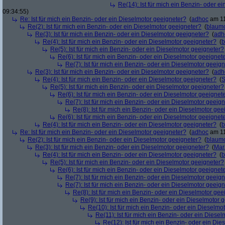
Re(14): Ist für mich ein Benzin- oder e
09:34:55)
Re: Ist für mich ein Benzin- oder ein Dieselmotor geeigneter?
(
adhoc
am 11
Re(2): Ist für mich ein Benzin- oder ein Dieselmotor geeigneter?
(
blaum
Re(3): Ist für mich ein Benzin- oder ein Dieselmotor geeigneter?
(
adh
Re(4): Ist für mich ein Benzin- oder ein Dieselmotor geeigneter?
(
b
Re(5): Ist für mich ein Benzin- oder ein Dieselmotor geeigneter?
Re(6): Ist für mich ein Benzin- oder ein Dieselmotor geeignet
Re(7): Ist für mich ein Benzin- oder ein Dieselmotor geeig
Re(3): Ist für mich ein Benzin- oder ein Dieselmotor geeigneter?
(
adh
Re(4): Ist für mich ein Benzin- oder ein Dieselmotor geeigneter?
(
S
Re(5): Ist für mich ein Benzin- oder ein Dieselmotor geeigneter?
Re(6): Ist für mich ein Benzin- oder ein Dieselmotor geeignet
Re(7): Ist für mich ein Benzin- oder ein Dieselmotor geeig
Re(8): Ist für mich ein Benzin- oder ein Dieselmotor gee
Re(6): Ist für mich ein Benzin- oder ein Dieselmotor geeignet
Re(4): Ist für mich ein Benzin- oder ein Dieselmotor geeigneter?
(
b
Re: Ist für mich ein Benzin- oder ein Dieselmotor geeigneter?
(
adhoc
am 11
Re(2): Ist für mich ein Benzin- oder ein Dieselmotor geeigneter?
(
blaum
Re(3): Ist für mich ein Benzin- oder ein Dieselmotor geeigneter?
(
Mar
Re(4): Ist für mich ein Benzin- oder ein Dieselmotor geeigneter?
(
b
Re(5): Ist für mich ein Benzin- oder ein Dieselmotor geeigneter?
Re(6): Ist für mich ein Benzin- oder ein Dieselmotor geeignet
Re(7): Ist für mich ein Benzin- oder ein Dieselmotor geeig
Re(7): Ist für mich ein Benzin- oder ein Dieselmotor geeig
Re(8): Ist für mich ein Benzin- oder ein Dieselmotor gee
Re(9): Ist für mich ein Benzin- oder ein Dieselmotor 
Re(10): Ist für mich ein Benzin- oder ein Dieselmo
Re(11): Ist für mich ein Benzin- oder ein Diese
Re(12): Ist für mich ein Benzin- oder ein Di