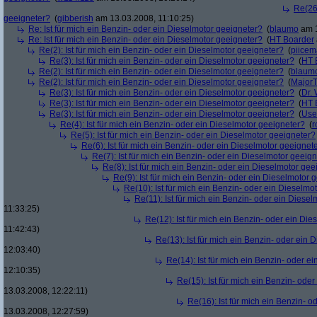
Re(26)
geeigneter?
(
gibberish
am 13.03.2008, 11:10:25)
Re: Ist für mich ein Benzin- oder ein Dieselmotor geeigneter?
(
blaumo
am 1
Re: Ist für mich ein Benzin- oder ein Dieselmotor geeigneter?
(
HT Boarder
Re(2): Ist für mich ein Benzin- oder ein Dieselmotor geeigneter?
(
piice
Re(3): Ist für mich ein Benzin- oder ein Dieselmotor geeigneter?
(
HT 
Re(2): Ist für mich ein Benzin- oder ein Dieselmotor geeigneter?
(
blaum
Re(2): Ist für mich ein Benzin- oder ein Dieselmotor geeigneter?
(
Major
Re(3): Ist für mich ein Benzin- oder ein Dieselmotor geeigneter?
(
Dr.
Re(3): Ist für mich ein Benzin- oder ein Dieselmotor geeigneter?
(
HT 
Re(3): Ist für mich ein Benzin- oder ein Dieselmotor geeigneter?
(
Use
Re(4): Ist für mich ein Benzin- oder ein Dieselmotor geeigneter?
(
r
Re(5): Ist für mich ein Benzin- oder ein Dieselmotor geeigneter?
Re(6): Ist für mich ein Benzin- oder ein Dieselmotor geeignet
Re(7): Ist für mich ein Benzin- oder ein Dieselmotor geeig
Re(8): Ist für mich ein Benzin- oder ein Dieselmotor gee
Re(9): Ist für mich ein Benzin- oder ein Dieselmotor 
Re(10): Ist für mich ein Benzin- oder ein Dieselmo
Re(11): Ist für mich ein Benzin- oder ein Diese
11:33:25)
Re(12): Ist für mich ein Benzin- oder ein Di
11:42:43)
Re(13): Ist für mich ein Benzin- oder ein
12:03:40)
Re(14): Ist für mich ein Benzin- oder e
12:10:35)
Re(15): Ist für mich ein Benzin- ode
13.03.2008, 12:22:11)
Re(16): Ist für mich ein Benzin- 
13.03.2008, 12:27:59)