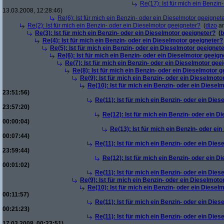
Re(17): Ist für mich ein Benzi
13.03.2008, 12:28:46)
Re(6): Ist für mich ein Benzin- oder ein Dieselmotor geeignet
Re(2): Ist für mich ein Benzin- oder ein Dieselmotor geeigneter?
(
dizo
am
Re(3): Ist für mich ein Benzin- oder ein Dieselmotor geeigneter?
(
b
Re(4): Ist für mich ein Benzin- oder ein Dieselmotor geeigneter?
Re(5): Ist für mich ein Benzin- oder ein Dieselmotor geeignet
Re(6): Ist für mich ein Benzin- oder ein Dieselmotor geeign
Re(7): Ist für mich ein Benzin- oder ein Dieselmotor gee
Re(8): Ist für mich ein Benzin- oder ein Dieselmotor 
Re(9): Ist für mich ein Benzin- oder ein Dieselmoto
Re(10): Ist für mich ein Benzin- oder ein Diesel
23:51:56)
Re(11): Ist für mich ein Benzin- oder ein Die
23:57:20)
Re(12): Ist für mich ein Benzin- oder ein 
00:00:04)
Re(13): Ist für mich ein Benzin- oder ei
00:07:44)
Re(11): Ist für mich ein Benzin- oder ein Die
23:59:44)
Re(12): Ist für mich ein Benzin- oder ein 
00:01:02)
Re(11): Ist für mich ein Benzin- oder ein Die
Re(9): Ist für mich ein Benzin- oder ein Dieselmoto
Re(10): Ist für mich ein Benzin- oder ein Diesel
00:11:57)
Re(11): Ist für mich ein Benzin- oder ein Die
00:21:23)
Re(11): Ist für mich ein Benzin- oder ein Die
17.03.2008, 00:23:51)