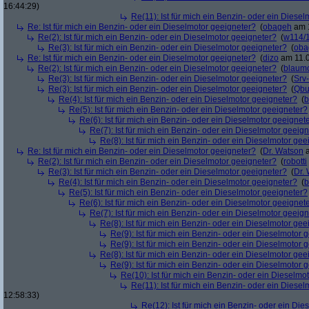
16:44:29)
Re(11): Ist für mich ein Benzin- oder ein Diese
Re: Ist für mich ein Benzin- oder ein Dieselmotor geeigneter?
(
obageh
am 1
Re(2): Ist für mich ein Benzin- oder ein Dieselmotor geeigneter?
(
w114/
Re(3): Ist für mich ein Benzin- oder ein Dieselmotor geeigneter?
(
oba
Re: Ist für mich ein Benzin- oder ein Dieselmotor geeigneter?
(
dizo
am 11.0
Re(2): Ist für mich ein Benzin- oder ein Dieselmotor geeigneter?
(
blaum
Re(3): Ist für mich ein Benzin- oder ein Dieselmotor geeigneter?
(
Srv
Re(3): Ist für mich ein Benzin- oder ein Dieselmotor geeigneter?
(
Qbu
Re(4): Ist für mich ein Benzin- oder ein Dieselmotor geeigneter?
(
b
Re(5): Ist für mich ein Benzin- oder ein Dieselmotor geeigneter?
Re(6): Ist für mich ein Benzin- oder ein Dieselmotor geeignet
Re(7): Ist für mich ein Benzin- oder ein Dieselmotor geeig
Re(8): Ist für mich ein Benzin- oder ein Dieselmotor gee
Re: Ist für mich ein Benzin- oder ein Dieselmotor geeigneter?
(
Dr. Watson
a
Re(2): Ist für mich ein Benzin- oder ein Dieselmotor geeigneter?
(
robotti
Re(3): Ist für mich ein Benzin- oder ein Dieselmotor geeigneter?
(
Dr.
Re(4): Ist für mich ein Benzin- oder ein Dieselmotor geeigneter?
(
b
Re(5): Ist für mich ein Benzin- oder ein Dieselmotor geeigneter?
Re(6): Ist für mich ein Benzin- oder ein Dieselmotor geeignet
Re(7): Ist für mich ein Benzin- oder ein Dieselmotor geeig
Re(8): Ist für mich ein Benzin- oder ein Dieselmotor gee
Re(9): Ist für mich ein Benzin- oder ein Dieselmotor 
Re(9): Ist für mich ein Benzin- oder ein Dieselmotor 
Re(8): Ist für mich ein Benzin- oder ein Dieselmotor gee
Re(9): Ist für mich ein Benzin- oder ein Dieselmotor 
Re(10): Ist für mich ein Benzin- oder ein Dieselmo
Re(11): Ist für mich ein Benzin- oder ein Diese
12:58:33)
Re(12): Ist für mich ein Benzin- oder ein Di