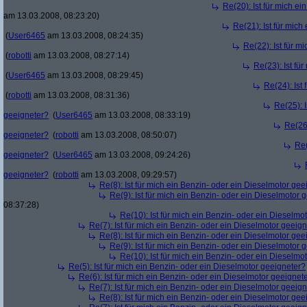
Re(20): Ist für mich e
am 13.03.2008, 08:23:20)
Re(21): Ist für mic
(
User6465
am 13.03.2008, 08:24:35)
Re(22): Ist für m
(
robotti
am 13.03.2008, 08:27:14)
Re(23): Ist fü
(
User6465
am 13.03.2008, 08:29:45)
Re(24): Ist
(
robotti
am 13.03.2008, 08:31:36)
Re(25): 
geeigneter?
(
User6465
am 13.03.2008, 08:33:19)
Re(26)
geeigneter?
(
robotti
am 13.03.2008, 08:50:07)
Re(
geeigneter?
(
User6465
am 13.03.2008, 09:24:26)
geeigneter?
(
robotti
am 13.03.2008, 09:29:57)
Re(8): Ist für mich ein Benzin- oder ein Dieselmotor gee
Re(9): Ist für mich ein Benzin- oder ein Dieselmotor 
08:37:28)
Re(10): Ist für mich ein Benzin- oder ein Dieselmo
Re(7): Ist für mich ein Benzin- oder ein Dieselmotor geeig
Re(8): Ist für mich ein Benzin- oder ein Dieselmotor gee
Re(9): Ist für mich ein Benzin- oder ein Dieselmotor 
Re(10): Ist für mich ein Benzin- oder ein Dieselmo
Re(5): Ist für mich ein Benzin- oder ein Dieselmotor geeigneter?
Re(6): Ist für mich ein Benzin- oder ein Dieselmotor geeignet
Re(7): Ist für mich ein Benzin- oder ein Dieselmotor geeig
Re(8): Ist für mich ein Benzin- oder ein Dieselmotor gee