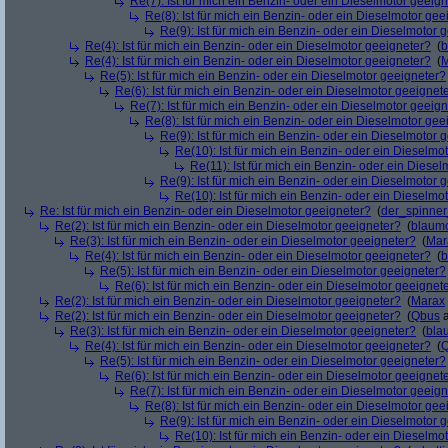
Re(7): Ist für mich ein Benzin- oder ein Dieselmotor geeig
Re(8): Ist für mich ein Benzin- oder ein Dieselmotor gee
Re(9): Ist für mich ein Benzin- oder ein Dieselmotor 
Re(4): Ist für mich ein Benzin- oder ein Dieselmotor geeigneter?
(
b
Re(4): Ist für mich ein Benzin- oder ein Dieselmotor geeigneter?
(
M
Re(5): Ist für mich ein Benzin- oder ein Dieselmotor geeigneter?
Re(6): Ist für mich ein Benzin- oder ein Dieselmotor geeignet
Re(7): Ist für mich ein Benzin- oder ein Dieselmotor geeig
Re(8): Ist für mich ein Benzin- oder ein Dieselmotor gee
Re(9): Ist für mich ein Benzin- oder ein Dieselmotor 
Re(10): Ist für mich ein Benzin- oder ein Dieselmo
Re(11): Ist für mich ein Benzin- oder ein Diese
Re(9): Ist für mich ein Benzin- oder ein Dieselmotor 
Re(10): Ist für mich ein Benzin- oder ein Dieselmo
Re: Ist für mich ein Benzin- oder ein Dieselmotor geeigneter?
(
der_spinne
Re(2): Ist für mich ein Benzin- oder ein Dieselmotor geeigneter?
(
blaum
Re(3): Ist für mich ein Benzin- oder ein Dieselmotor geeigneter?
(
Mar
Re(4): Ist für mich ein Benzin- oder ein Dieselmotor geeigneter?
(
b
Re(5): Ist für mich ein Benzin- oder ein Dieselmotor geeigneter?
Re(6): Ist für mich ein Benzin- oder ein Dieselmotor geeignet
Re(2): Ist für mich ein Benzin- oder ein Dieselmotor geeigneter?
(
Marax
Re(2): Ist für mich ein Benzin- oder ein Dieselmotor geeigneter?
(
Qbus
a
Re(3): Ist für mich ein Benzin- oder ein Dieselmotor geeigneter?
(
bla
Re(4): Ist für mich ein Benzin- oder ein Dieselmotor geeigneter?
(
Re(5): Ist für mich ein Benzin- oder ein Dieselmotor geeigneter?
Re(6): Ist für mich ein Benzin- oder ein Dieselmotor geeignet
Re(7): Ist für mich ein Benzin- oder ein Dieselmotor geeig
Re(8): Ist für mich ein Benzin- oder ein Dieselmotor gee
Re(9): Ist für mich ein Benzin- oder ein Dieselmotor 
Re(10): Ist für mich ein Benzin- oder ein Dieselmo