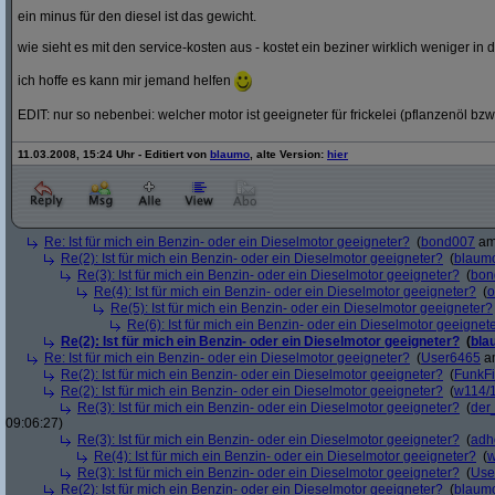
ein minus für den diesel ist das gewicht.
wie sieht es mit den service-kosten aus - kostet ein beziner wirklich weniger in 
ich hoffe es kann mir jemand helfen
EDIT: nur so nebenbei: welcher motor ist geeigneter für frickelei (pflanzenöl bzw
11.03.2008, 15:24 Uhr - Editiert von
blaumo
, alte Version:
hier
Re: Ist für mich ein Benzin- oder ein Dieselmotor geeigneter?
(
bond007
am 
Re(2): Ist für mich ein Benzin- oder ein Dieselmotor geeigneter?
(
blaum
Re(3): Ist für mich ein Benzin- oder ein Dieselmotor geeigneter?
(
bon
Re(4): Ist für mich ein Benzin- oder ein Dieselmotor geeigneter?
(
o
Re(5): Ist für mich ein Benzin- oder ein Dieselmotor geeigneter?
Re(6): Ist für mich ein Benzin- oder ein Dieselmotor geeignet
Re(2): Ist für mich ein Benzin- oder ein Dieselmotor geeigneter?
(
bla
Re: Ist für mich ein Benzin- oder ein Dieselmotor geeigneter?
(
User6465
am
Re(2): Ist für mich ein Benzin- oder ein Dieselmotor geeigneter?
(
FunkF
Re(2): Ist für mich ein Benzin- oder ein Dieselmotor geeigneter?
(
w114/
Re(3): Ist für mich ein Benzin- oder ein Dieselmotor geeigneter?
(
der
09:06:27)
Re(3): Ist für mich ein Benzin- oder ein Dieselmotor geeigneter?
(
adh
Re(4): Ist für mich ein Benzin- oder ein Dieselmotor geeigneter?
(
w
Re(3): Ist für mich ein Benzin- oder ein Dieselmotor geeigneter?
(
Use
Re(2): Ist für mich ein Benzin- oder ein Dieselmotor geeigneter?
(
blaum