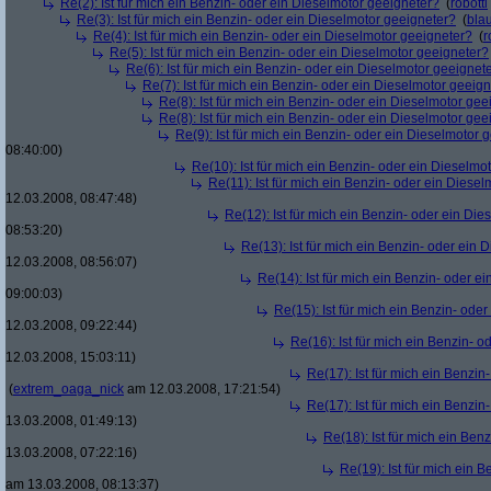
Re(2): Ist für mich ein Benzin- oder ein Dieselmotor geeigneter?
(
robotti
Re(3): Ist für mich ein Benzin- oder ein Dieselmotor geeigneter?
(
bla
Re(4): Ist für mich ein Benzin- oder ein Dieselmotor geeigneter?
(
r
Re(5): Ist für mich ein Benzin- oder ein Dieselmotor geeigneter?
Re(6): Ist für mich ein Benzin- oder ein Dieselmotor geeignet
Re(7): Ist für mich ein Benzin- oder ein Dieselmotor geeig
Re(8): Ist für mich ein Benzin- oder ein Dieselmotor gee
Re(8): Ist für mich ein Benzin- oder ein Dieselmotor gee
Re(9): Ist für mich ein Benzin- oder ein Dieselmotor 
08:40:00)
Re(10): Ist für mich ein Benzin- oder ein Dieselmo
Re(11): Ist für mich ein Benzin- oder ein Diese
12.03.2008, 08:47:48)
Re(12): Ist für mich ein Benzin- oder ein Di
08:53:20)
Re(13): Ist für mich ein Benzin- oder ein
12.03.2008, 08:56:07)
Re(14): Ist für mich ein Benzin- oder e
09:00:03)
Re(15): Ist für mich ein Benzin- ode
12.03.2008, 09:22:44)
Re(16): Ist für mich ein Benzin- 
12.03.2008, 15:03:11)
Re(17): Ist für mich ein Benzi
(
extrem_oaga_nick
am 12.03.2008, 17:21:54)
Re(17): Ist für mich ein Benzi
13.03.2008, 01:49:13)
Re(18): Ist für mich ein Ben
13.03.2008, 07:22:16)
Re(19): Ist für mich ein 
am 13.03.2008, 08:13:37)