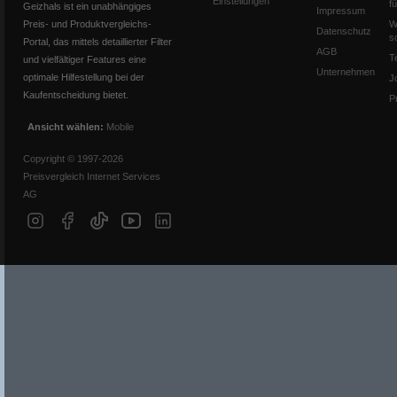
Einstellungen
f
Geizhals ist ein unabhängiges
Impressum
Preis- und Produktvergleichs-
W
Datenschutz
s
Portal, das mittels detaillierter Filter
AGB
T
und vielfältiger Features eine
Unternehmen
optimale Hilfestellung bei der
J
Kaufentscheidung bietet.
P
Ansicht wählen:
Mobile
Copyright © 1997-2026
Preisvergleich Internet Services
AG