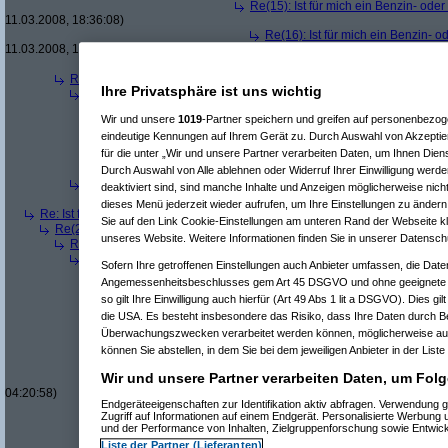
Re(15): Ist für mich ein Benzin- ode
11.03.2008, 18:36:08)
Re(16): Ist für mich ein Benzin- 
11.03.2008, 18:37:51)
Re(10): Ist für mich ein Benzin- oder ein Diesel
Re(3): Ist für mich ein Benzin- oder ein Dieselmotor geeigneter?
(
Qbu
Ihre Privatsphäre ist uns wichtig
Re(4): Ist für mich ein Benzin- oder ein Dieselmotor geeigneter?
(
b
Re(5): Ist für mich ein Benzin- oder ein Dieselmotor geeigneter?
Wir und unsere
1019
-Partner speichern und greifen auf personenbezo
Re(6): Ist für mich ein Benzin- oder ein Dieselmotor geeignet
eindeutige Kennungen auf Ihrem Gerät zu. Durch Auswahl von Akzeptier
Re(7): Ist für mich ein Benzin- oder ein Dieselmotor geeig
Re(6): Ist für mich ein Benzin- oder ein Dieselmotor geeignet
für die unter „Wir und unsere Partner verarbeiten Daten, um Ihnen Dien
Re(7): Ist für mich ein Benzin- oder ein Dieselmotor geeig
Durch Auswahl von Alle ablehnen oder Widerruf Ihrer Einwilligung werde
Re(4): Ist für mich ein Benzin- oder ein Dieselmotor geeigneter?
(
a
deaktiviert sind, sind manche Inhalte und Anzeigen möglicherweise nicht
Re(5): Ist für mich ein Benzin- oder ein Dieselmotor geeigneter?
dieses Menü jederzeit wieder aufrufen, um Ihre Einstellungen zu ändern 
Re: Ist für mich ein Benzin- oder ein Dieselmotor geeigneter?
(
Superfast
am
Sie auf den Link Cookie-Einstellungen am unteren Rand der Webseite kli
Re(2): Ist für mich ein Benzin- oder ein Dieselmotor geeigneter?
(
dizo
am
unseres Website. Weitere Informationen finden Sie in unserer Datensch
Re(3): Ist für mich ein Benzin- oder ein Dieselmotor geeigneter?
(
Use
Re(4): Ist für mich ein Benzin- oder ein Dieselmotor geeigneter?
(
d
Sofern Ihre getroffenen Einstellungen auch Anbieter umfassen, die Daten
Re(5): Ist für mich ein Benzin- oder ein Dieselmotor geeigneter?
Angemessenheitsbeschlusses gem Art 45 DSGVO und ohne geeignete G
Re(6): Ist für mich ein Benzin- oder ein Dieselmotor geeignet
so gilt Ihre Einwilligung auch hierfür (Art 49 Abs 1 lit a DSGVO). Dies gi
Re(7): Ist für mich ein Benzin- oder ein Dieselmotor geeig
die USA. Es besteht insbesondere das Risiko, dass Ihre Daten durch B
Re(8): Ist für mich ein Benzin- oder ein Dieselmotor gee
Re(9): Ist für mich ein Benzin- oder ein Dieselmotor 
Überwachungszwecken verarbeitet werden können, möglicherweise auc
Re(10): Ist für mich ein Benzin- oder ein Dieselmo
können Sie abstellen, in dem Sie bei dem jeweiligen Anbieter in der Liste
Re(11): Ist für mich ein Benzin- oder ein Diese
Wir und unsere Partner verarbeiten Daten, um Folg
Re(11): Ist für mich ein Benzin- oder ein Diese
04:20:58)
Endgeräteeigenschaften zur Identifikation aktiv abfragen. Verwendung 
Re(7): Ist für mich ein Benzin- oder ein Dieselmotor geeig
Zugriff auf Informationen auf einem Endgerät. Personalisierte Werbung
Re(7): Ist für mich ein Benzin- oder ein Dieselmotor geeig
und der Performance von Inhalten, Zielgruppenforschung sowie Entwic
Re(8): Ist für mich ein Benzin- oder ein Dieselmotor gee
Liste der Partner (Lieferanten)