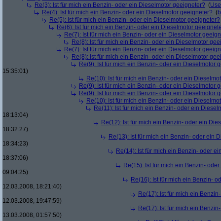
Re(3): Ist für mich ein Benzin- oder ein Dieselmotor geeigneter?
(
Use
Re(4): Ist für mich ein Benzin- oder ein Dieselmotor geeigneter?
(
b
Re(5): Ist für mich ein Benzin- oder ein Dieselmotor geeigneter?
Re(6): Ist für mich ein Benzin- oder ein Dieselmotor geeignet
Re(7): Ist für mich ein Benzin- oder ein Dieselmotor geeig
Re(8): Ist für mich ein Benzin- oder ein Dieselmotor gee
Re(7): Ist für mich ein Benzin- oder ein Dieselmotor geeig
Re(8): Ist für mich ein Benzin- oder ein Dieselmotor gee
Re(9): Ist für mich ein Benzin- oder ein Dieselmotor 
15:35:01)
Re(10): Ist für mich ein Benzin- oder ein Dieselmo
Re(9): Ist für mich ein Benzin- oder ein Dieselmotor 
Re(9): Ist für mich ein Benzin- oder ein Dieselmotor 
Re(10): Ist für mich ein Benzin- oder ein Dieselmo
Re(11): Ist für mich ein Benzin- oder ein Diese
18:13:04)
Re(12): Ist für mich ein Benzin- oder ein Di
18:32:27)
Re(13): Ist für mich ein Benzin- oder ein
18:34:23)
Re(14): Ist für mich ein Benzin- oder e
18:37:06)
Re(15): Ist für mich ein Benzin- ode
09:04:25)
Re(16): Ist für mich ein Benzin- 
12.03.2008, 18:21:40)
Re(17): Ist für mich ein Benzi
12.03.2008, 19:47:59)
Re(17): Ist für mich ein Benzi
13.03.2008, 01:57:50)