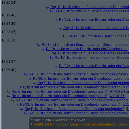
18:20:54)
Re(10): Ist für mich ein Benzin- oder ein Dieselmo
Re(11): Ist für mich ein Benzin- oder ein Diese
18:19:46)
Re(12): Ist für mich ein Benzin- oder ein Di
18:24:26)
Re(13): Ist für mich ein Benzin- oder ein
18:28:05)
Re(14): Ist für mich ein Benzin- oder e
18:30:10)
Re(8): Ist für mich ein Benzin- oder ein Dieselmotor gee
Re(9): Ist für mich ein Benzin- oder ein Dieselmotor 
Re(10): Ist für mich ein Benzin- oder ein Dieselmo
Re(11): Ist für mich ein Benzin- oder ein Diese
17:01:37)
Re(12): Ist für mich ein Benzin- oder ein Di
18:05:40)
Re(5): Ist für mich ein Benzin- oder ein Dieselmotor geeigneter?
Re(6): Ist für mich ein Benzin- oder ein Dieselmotor geeignet
Re(7): Ist für mich ein Benzin- oder ein Dieselmotor geeig
Re(3): Ist für mich ein Benzin- oder ein Dieselmotor geeigneter?
(
Mar
Re: Ist für mich ein Benzin- oder ein Dieselmotor geeigneter?
(
HITCHER
am
Re: Ist für mich ein Benzin- oder ein Dieselmotor geeigneter?
(
w114/115
am
Re(2): Ist für mich ein Benzin- oder ein Dieselmotor geeigneter?
(
robotti
Re(3): Ist für mich ein Benzin- oder ein Dieselmotor geeigneter?
(
w11
Re(4): Ist für mich ein Benzin- oder ein Dieselmotor geeigneter?
(
U
Re(5): Ist für mich ein Benzin- oder ein Dieselmotor geeigneter?
^
Forum
Auto & Motorrad
#
4675926
Re(6): Ist für mich ein Benzin- oder ein Dieselmotor geeig