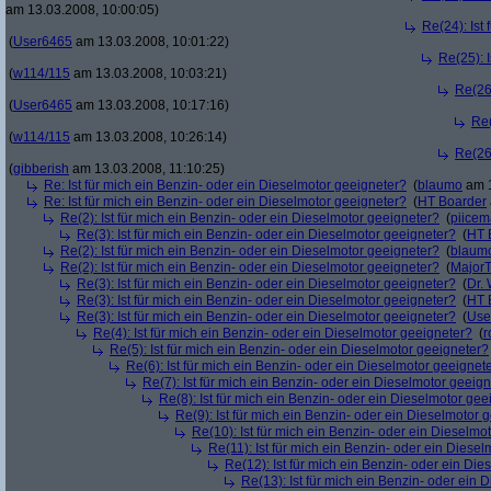
am 13.03.2008, 10:00:05)
Re(24): Ist
(
User6465
am 13.03.2008, 10:01:22)
Re(25): 
(
w114/115
am 13.03.2008, 10:03:21)
Re(26)
(
User6465
am 13.03.2008, 10:17:16)
Re(
(
w114/115
am 13.03.2008, 10:26:14)
Re(26)
(
gibberish
am 13.03.2008, 11:10:25)
Re: Ist für mich ein Benzin- oder ein Dieselmotor geeigneter?
(
blaumo
am 1
Re: Ist für mich ein Benzin- oder ein Dieselmotor geeigneter?
(
HT Boarder
Re(2): Ist für mich ein Benzin- oder ein Dieselmotor geeigneter?
(
piice
Re(3): Ist für mich ein Benzin- oder ein Dieselmotor geeigneter?
(
HT 
Re(2): Ist für mich ein Benzin- oder ein Dieselmotor geeigneter?
(
blaum
Re(2): Ist für mich ein Benzin- oder ein Dieselmotor geeigneter?
(
Major
Re(3): Ist für mich ein Benzin- oder ein Dieselmotor geeigneter?
(
Dr.
Re(3): Ist für mich ein Benzin- oder ein Dieselmotor geeigneter?
(
HT 
Re(3): Ist für mich ein Benzin- oder ein Dieselmotor geeigneter?
(
Use
Re(4): Ist für mich ein Benzin- oder ein Dieselmotor geeigneter?
(
r
Re(5): Ist für mich ein Benzin- oder ein Dieselmotor geeigneter?
Re(6): Ist für mich ein Benzin- oder ein Dieselmotor geeignet
Re(7): Ist für mich ein Benzin- oder ein Dieselmotor geeig
Re(8): Ist für mich ein Benzin- oder ein Dieselmotor gee
Re(9): Ist für mich ein Benzin- oder ein Dieselmotor 
Re(10): Ist für mich ein Benzin- oder ein Dieselmo
Re(11): Ist für mich ein Benzin- oder ein Diese
Re(12): Ist für mich ein Benzin- oder ein Di
Re(13): Ist für mich ein Benzin- oder ein