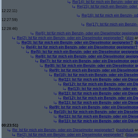
Re(14): Ist für mich ein Benzin- oder e
Re(15): Ist für mich ein Benzin- ode
12:22:11)
Re(16): Ist für mich ein Benzin- 
12:27:59)
Re(17): Ist für mich ein Benzi
12:28:46)
Re(6): Ist für mich ein Benzin- oder ein Dieselmotor geeignet
Re(2): Ist für mich ein Benzin- oder ein Dieselmotor geeigneter?
(
dizo
am
Re(3): Ist für mich ein Benzin- oder ein Dieselmotor geeigneter?
(
b
Re(4): Ist für mich ein Benzin- oder ein Dieselmotor geeigneter?
Re(5): Ist für mich ein Benzin- oder ein Dieselmotor geeignet
Re(6): Ist für mich ein Benzin- oder ein Dieselmotor geeign
Re(7): Ist für mich ein Benzin- oder ein Dieselmotor gee
Re(8): Ist für mich ein Benzin- oder ein Dieselmotor 
Re(9): Ist für mich ein Benzin- oder ein Dieselmoto
Re(10): Ist für mich ein Benzin- oder ein Diesel
Re(11): Ist für mich ein Benzin- oder ein Die
Re(12): Ist für mich ein Benzin- oder ein 
Re(13): Ist für mich ein Benzin- oder ei
Re(11): Ist für mich ein Benzin- oder ein Die
Re(12): Ist für mich ein Benzin- oder ein 
Re(11): Ist für mich ein Benzin- oder ein Die
Re(9): Ist für mich ein Benzin- oder ein Dieselmoto
Re(10): Ist für mich ein Benzin- oder ein Diesel
Re(11): Ist für mich ein Benzin- oder ein Die
Re(11): Ist für mich ein Benzin- oder ein Die
00:23:51)
Re: Ist für mich ein Benzin- oder ein Dieselmotor geeigneter?
(
nashduck
am
Re(2): Ist für mich ein Benzin- oder ein Dieselmotor geeigneter?
(
blaum