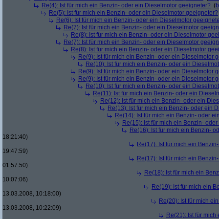
Re(4): Ist für mich ein Benzin- oder ein Dieselmotor geeigneter?
(
b
Re(5): Ist für mich ein Benzin- oder ein Dieselmotor geeigneter?
Re(6): Ist für mich ein Benzin- oder ein Dieselmotor geeignet
Re(7): Ist für mich ein Benzin- oder ein Dieselmotor geeig
Re(8): Ist für mich ein Benzin- oder ein Dieselmotor gee
Re(7): Ist für mich ein Benzin- oder ein Dieselmotor geeig
Re(8): Ist für mich ein Benzin- oder ein Dieselmotor gee
Re(9): Ist für mich ein Benzin- oder ein Dieselmotor 
Re(10): Ist für mich ein Benzin- oder ein Dieselmo
Re(9): Ist für mich ein Benzin- oder ein Dieselmotor 
Re(9): Ist für mich ein Benzin- oder ein Dieselmotor 
Re(10): Ist für mich ein Benzin- oder ein Dieselmo
Re(11): Ist für mich ein Benzin- oder ein Diese
Re(12): Ist für mich ein Benzin- oder ein Di
Re(13): Ist für mich ein Benzin- oder ein
Re(14): Ist für mich ein Benzin- oder e
Re(15): Ist für mich ein Benzin- ode
Re(16): Ist für mich ein Benzin- 
18:21:40)
Re(17): Ist für mich ein Benzi
19:47:59)
Re(17): Ist für mich ein Benzi
01:57:50)
Re(18): Ist für mich ein Ben
10:07:06)
Re(19): Ist für mich ein 
13.03.2008, 10:18:00)
Re(20): Ist für mich e
13.03.2008, 10:22:09)
Re(21): Ist für mic