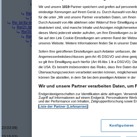
Re(6): Ist für mich ein Benzin- oder ein Dieselmotor geeignet
Wir und unsere
1019
-Partner speichern und greifen auf persone
Re(7): Ist für mich ein Benzin- oder ein Dieselmotor geeig
eindeutige Kennungen auf Ihrem Gerät zu. Durch Auswahl von Akze
Re(4): Ist für mich ein Benzin- oder ein Dieselmotor geeigneter?
(
a
für die unter „Wir und unsere Partner verarbeiten Daten, um Ihnen
Re(5): Ist für mich ein Benzin- oder ein Dieselmotor geeigneter?
Re: Ist für mich ein Benzin- oder ein Dieselmotor geeigneter?
(
Superfast
am
Durch Auswahl von Alle ablehnen oder Widerruf Ihrer Einwilligung 
Re(2): Ist für mich ein Benzin- oder ein Dieselmotor geeigneter?
(
dizo
am
deaktiviert sind, sind manche Inhalte und Anzeigen möglicherweise 
Re(3): Ist für mich ein Benzin- oder ein Dieselmotor geeigneter?
(
Use
dieses Menü jederzeit wieder aufrufen, um Ihre Einstellungen zu än
Re(4): Ist für mich ein Benzin- oder ein Dieselmotor geeigneter?
(
d
Sie auf den Link Cookie-Einstellungen am unteren Rand der Webseit
Re(5): Ist für mich ein Benzin- oder ein Dieselmotor geeigneter?
unseres Website. Weitere Informationen finden Sie in unserer Dat
Re(6): Ist für mich ein Benzin- oder ein Dieselmotor geeignet
Re(7): Ist für mich ein Benzin- oder ein Dieselmotor geeig
Sofern Ihre getroffenen Einstellungen auch Anbieter umfassen, die 
Re(8): Ist für mich ein Benzin- oder ein Dieselmotor gee
Angemessenheitsbeschlusses gem Art 45 DSGVO und ohne geeign
Re(9): Ist für mich ein Benzin- oder ein Dieselmotor 
so gilt Ihre Einwilligung auch hierfür (Art 49 Abs 1 lit a DSGVO). D
Re(10): Ist für mich ein Benzin- oder ein Dieselmo
die USA. Es besteht insbesondere das Risiko, dass Ihre Daten du
Re(11): Ist für mich ein Benzin- oder ein Diese
Überwachungszwecken verarbeitet werden können, möglicherweis
Re(11): Ist für mich ein Benzin- oder ein Diese
Re(7): Ist für mich ein Benzin- oder ein Dieselmotor geeig
können Sie abstellen, in dem Sie bei dem jeweiligen Anbieter in der 
Re(7): Ist für mich ein Benzin- oder ein Dieselmotor geeig
Wir und unsere Partner verarbeiten Daten, um 
Re(8): Ist für mich ein Benzin- oder ein Dieselmotor gee
Re(9): Ist für mich ein Benzin- oder ein Dieselmotor 
Endgeräteeigenschaften zur Identifikation aktiv abfragen. Verwen
Re(10): Ist für mich ein Benzin- oder ein Dieselmo
Zugriff auf Informationen auf einem Endgerät. Personalisierte We
Re(11): Ist für mich ein Benzin- oder ein Diese
und der Performance von Inhalten, Zielgruppenforschung sowie E
Re(12): Ist für mich ein Benzin- oder ein Di
Liste der Partner (Lieferanten)
Re(13): Ist für mich ein Benzin- oder ein
Re(14): Ist für mich ein Benzin- oder e
Re(15): Ist für mich ein Benzin- ode
Re(16): Ist für mich ein Benzin- 
Konfigurieren
23:03:09)
Re(17): Ist für mich ein Benzi
23:15:02)