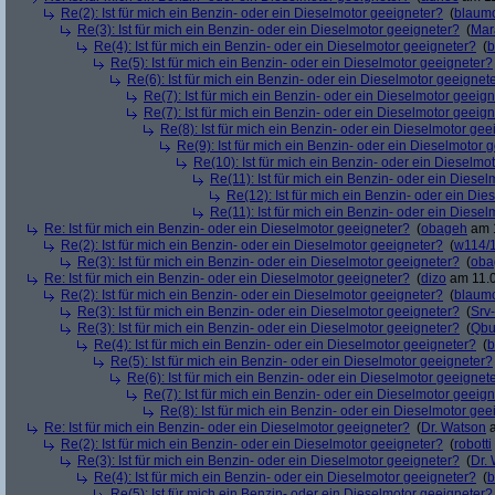
Re(2): Ist für mich ein Benzin- oder ein Dieselmotor geeigneter?
(
blaum
Re(3): Ist für mich ein Benzin- oder ein Dieselmotor geeigneter?
(
Mar
Re(4): Ist für mich ein Benzin- oder ein Dieselmotor geeigneter?
(
b
Re(5): Ist für mich ein Benzin- oder ein Dieselmotor geeigneter?
Re(6): Ist für mich ein Benzin- oder ein Dieselmotor geeignet
Re(7): Ist für mich ein Benzin- oder ein Dieselmotor geeig
Re(7): Ist für mich ein Benzin- oder ein Dieselmotor geeig
Re(8): Ist für mich ein Benzin- oder ein Dieselmotor gee
Re(9): Ist für mich ein Benzin- oder ein Dieselmotor 
Re(10): Ist für mich ein Benzin- oder ein Dieselmo
Re(11): Ist für mich ein Benzin- oder ein Diese
Re(12): Ist für mich ein Benzin- oder ein Di
Re(11): Ist für mich ein Benzin- oder ein Diese
Re: Ist für mich ein Benzin- oder ein Dieselmotor geeigneter?
(
obageh
am 1
Re(2): Ist für mich ein Benzin- oder ein Dieselmotor geeigneter?
(
w114/
Re(3): Ist für mich ein Benzin- oder ein Dieselmotor geeigneter?
(
oba
Re: Ist für mich ein Benzin- oder ein Dieselmotor geeigneter?
(
dizo
am 11.0
Re(2): Ist für mich ein Benzin- oder ein Dieselmotor geeigneter?
(
blaum
Re(3): Ist für mich ein Benzin- oder ein Dieselmotor geeigneter?
(
Srv
Re(3): Ist für mich ein Benzin- oder ein Dieselmotor geeigneter?
(
Qbu
Re(4): Ist für mich ein Benzin- oder ein Dieselmotor geeigneter?
(
b
Re(5): Ist für mich ein Benzin- oder ein Dieselmotor geeigneter?
Re(6): Ist für mich ein Benzin- oder ein Dieselmotor geeignet
Re(7): Ist für mich ein Benzin- oder ein Dieselmotor geeig
Re(8): Ist für mich ein Benzin- oder ein Dieselmotor gee
Re: Ist für mich ein Benzin- oder ein Dieselmotor geeigneter?
(
Dr. Watson
a
Re(2): Ist für mich ein Benzin- oder ein Dieselmotor geeigneter?
(
robotti
Re(3): Ist für mich ein Benzin- oder ein Dieselmotor geeigneter?
(
Dr.
Re(4): Ist für mich ein Benzin- oder ein Dieselmotor geeigneter?
(
b
Re(5): Ist für mich ein Benzin- oder ein Dieselmotor geeigneter?