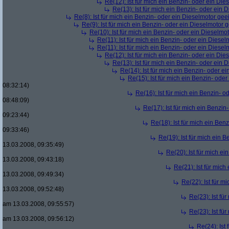
Re(12): Ist für mich ein Benzin- oder ein Di
Re(13): Ist für mich ein Benzin- oder ein
Re(8): Ist für mich ein Benzin- oder ein Dieselmotor gee
Re(9): Ist für mich ein Benzin- oder ein Dieselmotor 
Re(10): Ist für mich ein Benzin- oder ein Dieselmo
Re(11): Ist für mich ein Benzin- oder ein Diese
Re(11): Ist für mich ein Benzin- oder ein Diese
Re(12): Ist für mich ein Benzin- oder ein Di
Re(13): Ist für mich ein Benzin- oder ein
Re(14): Ist für mich ein Benzin- oder e
Re(15): Ist für mich ein Benzin- ode
08:32:14)
Re(16): Ist für mich ein Benzin- 
08:48:09)
Re(17): Ist für mich ein Benzi
09:23:44)
Re(18): Ist für mich ein Ben
09:33:46)
Re(19): Ist für mich ein 
13.03.2008, 09:35:49)
Re(20): Ist für mich e
13.03.2008, 09:43:18)
Re(21): Ist für mic
13.03.2008, 09:49:34)
Re(22): Ist für m
13.03.2008, 09:52:48)
Re(23): Ist fü
am 13.03.2008, 09:55:57)
Re(23): Ist fü
am 13.03.2008, 09:56:12)
Re(24): Ist