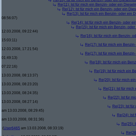
Re(10): Ist für mich ein Benzin- oder ein Dieselmo
Re(11): Ist für mich ein Benzin- oder ein Diese
Re(12): Ist für mich ein Benzin- oder ein Di
Re(13): Ist für mich ein Benzin- oder ein
08:56:07)
Re(14): Ist für mich ein Benzin- oder e
Re(15): Ist für mich ein Benzin- ode
12.03.2008, 09:22:44)
Re(16): Ist für mich ein Benzin- 
15:03:11)
Re(17): Ist für mich ein Benzi
12.03.2008, 17:21:54)
Re(17): Ist für mich ein Benzi
01:49:13)
Re(18): Ist für mich ein Ben
07:22:16)
Re(19): Ist für mich ein 
13.03.2008, 08:13:37)
Re(20): Ist für mich e
13.03.2008, 08:23:20)
Re(21): Ist für mic
13.03.2008, 08:24:35)
Re(22): Ist für m
13.03.2008, 08:27:14)
Re(23): Ist fü
am 13.03.2008, 08:29:45)
Re(24): Ist
am 13.03.2008, 08:31:36)
Re(25): 
(
User6465
am 13.03.2008, 08:33:19)
Re(26)