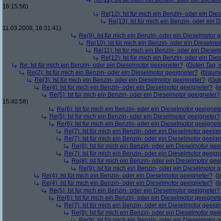
16:15:56)
Re(12): Ist für mich ein Benzin- oder ein Di
Re(13): Ist für mich ein Benzin- oder ein
11.03.2008, 16:31:41)
Re(9): Ist für mich ein Benzin- oder ein Dieselmotor 
Re(10): Ist für mich ein Benzin- oder ein Dieselmo
Re(11): Ist für mich ein Benzin- oder ein Diese
Re(12): Ist für mich ein Benzin- oder ein Di
Re: Ist für mich ein Benzin- oder ein Dieselmotor geeigneter?
(
Guten Tag, 
Re(2): Ist für mich ein Benzin- oder ein Dieselmotor geeigneter?
(
blaum
Re(3): Ist für mich ein Benzin- oder ein Dieselmotor geeigneter?
(
Gut
Re(4): Ist für mich ein Benzin- oder ein Dieselmotor geeigneter?
(
e
Re(5): Ist für mich ein Benzin- oder ein Dieselmotor geeigneter?
15:40:58)
Re(6): Ist für mich ein Benzin- oder ein Dieselmotor geeignet
Re(5): Ist für mich ein Benzin- oder ein Dieselmotor geeigneter?
Re(6): Ist für mich ein Benzin- oder ein Dieselmotor geeignet
Re(7): Ist für mich ein Benzin- oder ein Dieselmotor geeig
Re(7): Ist für mich ein Benzin- oder ein Dieselmotor geeig
Re(8): Ist für mich ein Benzin- oder ein Dieselmotor gee
Re(7): Ist für mich ein Benzin- oder ein Dieselmotor geeig
Re(8): Ist für mich ein Benzin- oder ein Dieselmotor gee
Re(9): Ist für mich ein Benzin- oder ein Dieselmotor 
Re(4): Ist für mich ein Benzin- oder ein Dieselmotor geeigneter?
(
b
Re(4): Ist für mich ein Benzin- oder ein Dieselmotor geeigneter?
(
M
Re(5): Ist für mich ein Benzin- oder ein Dieselmotor geeigneter?
Re(6): Ist für mich ein Benzin- oder ein Dieselmotor geeignet
Re(7): Ist für mich ein Benzin- oder ein Dieselmotor geeig
Re(8): Ist für mich ein Benzin- oder ein Dieselmotor gee
Re(9): Ist für mich ein Benzin- oder ein Dieselmotor 