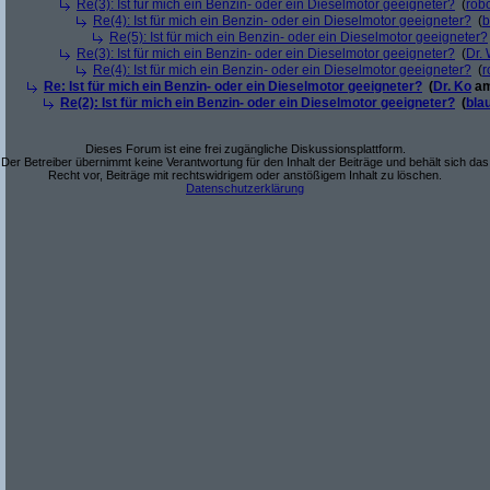
Re(3): Ist für mich ein Benzin- oder ein Dieselmotor geeigneter?
(
robo
Re(4): Ist für mich ein Benzin- oder ein Dieselmotor geeigneter?
(
b
Re(5): Ist für mich ein Benzin- oder ein Dieselmotor geeigneter?
Re(3): Ist für mich ein Benzin- oder ein Dieselmotor geeigneter?
(
Dr.
Re(4): Ist für mich ein Benzin- oder ein Dieselmotor geeigneter?
(
r
Re: Ist für mich ein Benzin- oder ein Dieselmotor geeigneter?
(
Dr. Ko
am
Re(2): Ist für mich ein Benzin- oder ein Dieselmotor geeigneter?
(
bla
Dieses Forum ist eine frei zugängliche Diskussionsplattform.
Der Betreiber übernimmt keine Verantwortung für den Inhalt der Beiträge und behält sich das
Recht vor, Beiträge mit rechtswidrigem oder anstößigem Inhalt zu löschen.
Datenschutzerklärung