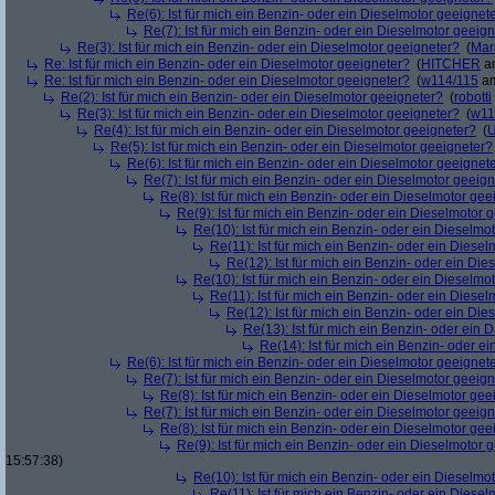
Re(6): Ist für mich ein Benzin- oder ein Dieselmotor geeignet
Re(7): Ist für mich ein Benzin- oder ein Dieselmotor geeig
Re(3): Ist für mich ein Benzin- oder ein Dieselmotor geeigneter?
(
Mar
Re: Ist für mich ein Benzin- oder ein Dieselmotor geeigneter?
(
HITCHER
am
Re: Ist für mich ein Benzin- oder ein Dieselmotor geeigneter?
(
w114/115
am
Re(2): Ist für mich ein Benzin- oder ein Dieselmotor geeigneter?
(
robotti
Re(3): Ist für mich ein Benzin- oder ein Dieselmotor geeigneter?
(
w11
Re(4): Ist für mich ein Benzin- oder ein Dieselmotor geeigneter?
(
U
Re(5): Ist für mich ein Benzin- oder ein Dieselmotor geeigneter?
Re(6): Ist für mich ein Benzin- oder ein Dieselmotor geeignet
Re(7): Ist für mich ein Benzin- oder ein Dieselmotor geeig
Re(8): Ist für mich ein Benzin- oder ein Dieselmotor gee
Re(9): Ist für mich ein Benzin- oder ein Dieselmotor 
Re(10): Ist für mich ein Benzin- oder ein Dieselmo
Re(11): Ist für mich ein Benzin- oder ein Diese
Re(12): Ist für mich ein Benzin- oder ein Di
Re(10): Ist für mich ein Benzin- oder ein Dieselmo
Re(11): Ist für mich ein Benzin- oder ein Diese
Re(12): Ist für mich ein Benzin- oder ein Di
Re(13): Ist für mich ein Benzin- oder ein
Re(14): Ist für mich ein Benzin- oder e
Re(6): Ist für mich ein Benzin- oder ein Dieselmotor geeignet
Re(7): Ist für mich ein Benzin- oder ein Dieselmotor geeig
Re(8): Ist für mich ein Benzin- oder ein Dieselmotor gee
Re(7): Ist für mich ein Benzin- oder ein Dieselmotor geeig
Re(8): Ist für mich ein Benzin- oder ein Dieselmotor gee
Re(9): Ist für mich ein Benzin- oder ein Dieselmotor 
15:57:38)
Re(10): Ist für mich ein Benzin- oder ein Dieselmo
Re(11): Ist für mich ein Benzin- oder ein Diese