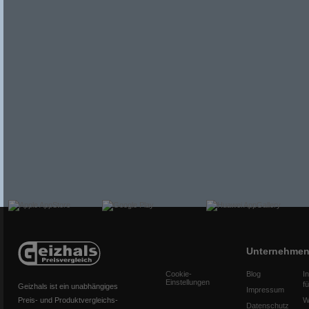
Unternehme
Cookie-
Blog
I
Einstellungen
f
Geizhals ist ein unabhängiges
Impressum
Preis- und Produktvergleichs-
W
Datenschutz