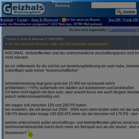
Impressum
|
Werbung
Geizhals
»
Forum
»
Auto & Motorrad
»
Ist für mich ein Benzin-
Top-100
|
Fresh-100
oder ein Dieselmotor geeigneter? (422 Beiträge, 10788 Mal gelesen)
Du bist nicht angemeldet. [
Login/Registrieren
]
^
Forum
Auto & Motorrad
#
4676082
Ist für mich ein Benzin- oder ein Dieselmotor geeigneter?
NOCHMAL: treibstoffkosten und der unterschiedliche anschaffungspreis sind bi
nicht relevant.
da ich mittlerweile für die zeit bis zur bestellung/lieferung ein auto habe, betre
zukünftigen auto immer "wissenschaftlicher".
jahresfahrleistung liegt ganz grob bei 15 000 km (schwankt sehr!)
größtenteils ( >70%) außerhalb von städten auf autobahnen und landstraßen.
ich fahre nicht täglich mit dem auto, aber sowohl kurze wie auch längere stre
jedoch selten/unregelmäßig vor).
der wagen soll zwischen 150 und 200 PS haben.
bei modellen, die mit diesel nur 2000 - 3000 euro mehr kosten wäre mir der aufp
190 PS diesel aber knapp 100 000 ATS mehr als der benziner mit 170 PS - das w
welche unterschiede außer anschaffungs- und treibstoffkosten gibt es sonst noch
drehmoment/elastizität macht doch mehr am fahrspaß aus als der sound - also e
dieselmotor?