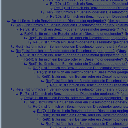
Re(10): Ist für mich ein Benzin- oder ein Dieselmo
Re(11): Ist für mich ein Benzin- oder ein Diese
Re(9): Ist für mich ein Benzin- oder ein Dieselmotor 
Re(10): Ist für mich ein Benzin- oder ein Dieselmo
Re: Ist für mich ein Benzin- oder ein Dieselmotor geeigneter?
(
der_spinne
Re(2): Ist für mich ein Benzin- oder ein Dieselmotor geeigneter?
(
blaum
Re(3): Ist für mich ein Benzin- oder ein Dieselmotor geeigneter?
(
Mar
Re(4): Ist für mich ein Benzin- oder ein Dieselmotor geeigneter?
(
b
Re(5): Ist für mich ein Benzin- oder ein Dieselmotor geeigneter?
Re(6): Ist für mich ein Benzin- oder ein Dieselmotor geeignet
Re(2): Ist für mich ein Benzin- oder ein Dieselmotor geeigneter?
(
Marax
Re(2): Ist für mich ein Benzin- oder ein Dieselmotor geeigneter?
(
Qbus
a
Re(3): Ist für mich ein Benzin- oder ein Dieselmotor geeigneter?
(
bla
Re(4): Ist für mich ein Benzin- oder ein Dieselmotor geeigneter?
(
Re(5): Ist für mich ein Benzin- oder ein Dieselmotor geeigneter?
Re(6): Ist für mich ein Benzin- oder ein Dieselmotor geeignet
Re(7): Ist für mich ein Benzin- oder ein Dieselmotor geeig
Re(8): Ist für mich ein Benzin- oder ein Dieselmotor gee
Re(9): Ist für mich ein Benzin- oder ein Dieselmotor 
Re(10): Ist für mich ein Benzin- oder ein Dieselmo
Re(2): Ist für mich ein Benzin- oder ein Dieselmotor geeigneter?
(
robotti
Re(3): Ist für mich ein Benzin- oder ein Dieselmotor geeigneter?
(
bla
Re(4): Ist für mich ein Benzin- oder ein Dieselmotor geeigneter?
(
r
Re(5): Ist für mich ein Benzin- oder ein Dieselmotor geeigneter?
Re(6): Ist für mich ein Benzin- oder ein Dieselmotor geeignet
Re(7): Ist für mich ein Benzin- oder ein Dieselmotor geeig
Re(8): Ist für mich ein Benzin- oder ein Dieselmotor gee
Re(8): Ist für mich ein Benzin- oder ein Dieselmotor gee
Re(9): Ist für mich ein Benzin- oder ein Dieselmotor 