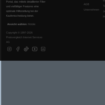
s
Portal, das mittels detaillierter Filter
AGB
T
und vielfältiger Features eine
Unternehmen
optimale Hilfestellung bei der
J
Kaufentscheidung bietet.
P
Ansicht wählen:
Mobile
Copyright © 1997-2026
Preisvergleich Internet Services
AG