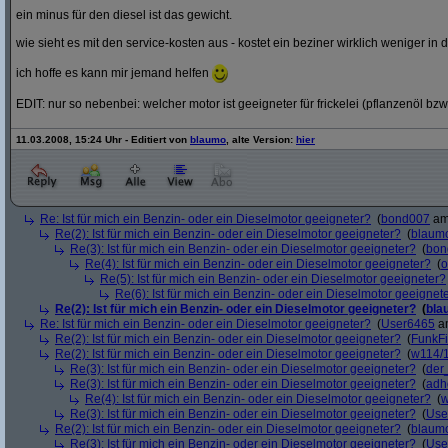
ein minus für den diesel ist das gewicht.
wie sieht es mit den service-kosten aus - kostet ein beziner wirklich weniger in 
ich hoffe es kann mir jemand helfen
EDIT: nur so nebenbei: welcher motor ist geeigneter für frickelei (pflanzenöl bzw
11.03.2008, 15:24 Uhr - Editiert von
blaumo
, alte Version:
hier
Re: Ist für mich ein Benzin- oder ein Dieselmotor geeigneter?
(
bond007
am 
Re(2): Ist für mich ein Benzin- oder ein Dieselmotor geeigneter?
(
blaum
Re(3): Ist für mich ein Benzin- oder ein Dieselmotor geeigneter?
(
bon
Re(4): Ist für mich ein Benzin- oder ein Dieselmotor geeigneter?
(
o
Re(5): Ist für mich ein Benzin- oder ein Dieselmotor geeigneter?
Re(6): Ist für mich ein Benzin- oder ein Dieselmotor geeignet
Re(2): Ist für mich ein Benzin- oder ein Dieselmotor geeigneter?
(
bla
Re: Ist für mich ein Benzin- oder ein Dieselmotor geeigneter?
(
User6465
am
Re(2): Ist für mich ein Benzin- oder ein Dieselmotor geeigneter?
(
FunkF
Re(2): Ist für mich ein Benzin- oder ein Dieselmotor geeigneter?
(
w114/
Re(3): Ist für mich ein Benzin- oder ein Dieselmotor geeigneter?
(
der
Re(3): Ist für mich ein Benzin- oder ein Dieselmotor geeigneter?
(
adh
Re(4): Ist für mich ein Benzin- oder ein Dieselmotor geeigneter?
(
w
Re(3): Ist für mich ein Benzin- oder ein Dieselmotor geeigneter?
(
Use
Re(2): Ist für mich ein Benzin- oder ein Dieselmotor geeigneter?
(
blaum
Re(3): Ist für mich ein Benzin- oder ein Dieselmotor geeigneter?
(
Use