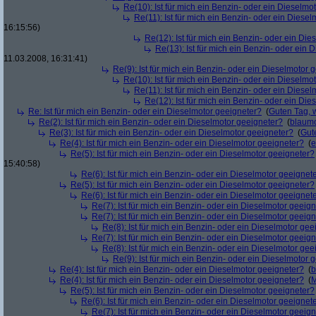
Re(10): Ist für mich ein Benzin- oder ein Dieselmo
Re(11): Ist für mich ein Benzin- oder ein Diese
16:15:56)
Re(12): Ist für mich ein Benzin- oder ein Di
Re(13): Ist für mich ein Benzin- oder ein
11.03.2008, 16:31:41)
Re(9): Ist für mich ein Benzin- oder ein Dieselmotor 
Re(10): Ist für mich ein Benzin- oder ein Dieselmo
Re(11): Ist für mich ein Benzin- oder ein Diese
Re(12): Ist für mich ein Benzin- oder ein Di
Re: Ist für mich ein Benzin- oder ein Dieselmotor geeigneter?
(
Guten Tag, 
Re(2): Ist für mich ein Benzin- oder ein Dieselmotor geeigneter?
(
blaum
Re(3): Ist für mich ein Benzin- oder ein Dieselmotor geeigneter?
(
Gut
Re(4): Ist für mich ein Benzin- oder ein Dieselmotor geeigneter?
(
e
Re(5): Ist für mich ein Benzin- oder ein Dieselmotor geeigneter?
15:40:58)
Re(6): Ist für mich ein Benzin- oder ein Dieselmotor geeignet
Re(5): Ist für mich ein Benzin- oder ein Dieselmotor geeigneter?
Re(6): Ist für mich ein Benzin- oder ein Dieselmotor geeignet
Re(7): Ist für mich ein Benzin- oder ein Dieselmotor geeig
Re(7): Ist für mich ein Benzin- oder ein Dieselmotor geeig
Re(8): Ist für mich ein Benzin- oder ein Dieselmotor gee
Re(7): Ist für mich ein Benzin- oder ein Dieselmotor geeig
Re(8): Ist für mich ein Benzin- oder ein Dieselmotor gee
Re(9): Ist für mich ein Benzin- oder ein Dieselmotor 
Re(4): Ist für mich ein Benzin- oder ein Dieselmotor geeigneter?
(
b
Re(4): Ist für mich ein Benzin- oder ein Dieselmotor geeigneter?
(
M
Re(5): Ist für mich ein Benzin- oder ein Dieselmotor geeigneter?
Re(6): Ist für mich ein Benzin- oder ein Dieselmotor geeignet
Re(7): Ist für mich ein Benzin- oder ein Dieselmotor geeig