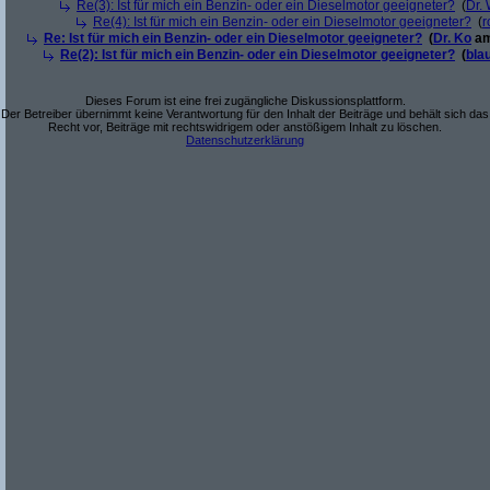
Re(3): Ist für mich ein Benzin- oder ein Dieselmotor geeigneter?
(
Dr.
Re(4): Ist für mich ein Benzin- oder ein Dieselmotor geeigneter?
(
r
Re: Ist für mich ein Benzin- oder ein Dieselmotor geeigneter?
(
Dr. Ko
am
Re(2): Ist für mich ein Benzin- oder ein Dieselmotor geeigneter?
(
bla
Dieses Forum ist eine frei zugängliche Diskussionsplattform.
Der Betreiber übernimmt keine Verantwortung für den Inhalt der Beiträge und behält sich das
Recht vor, Beiträge mit rechtswidrigem oder anstößigem Inhalt zu löschen.
Datenschutzerklärung