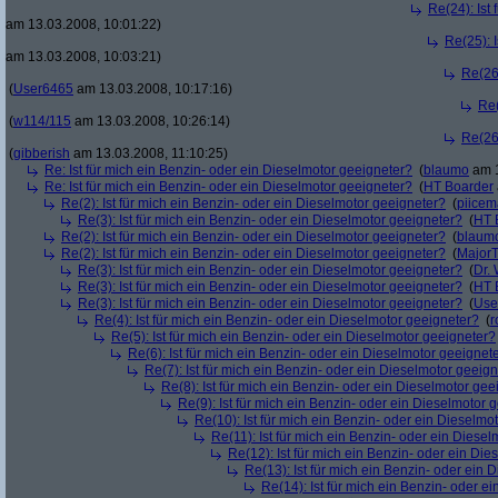
Re(24): Ist
am 13.03.2008, 10:01:22)
Re(25): 
am 13.03.2008, 10:03:21)
Re(26)
(
User6465
am 13.03.2008, 10:17:16)
Re(
(
w114/115
am 13.03.2008, 10:26:14)
Re(26)
(
gibberish
am 13.03.2008, 11:10:25)
Re: Ist für mich ein Benzin- oder ein Dieselmotor geeigneter?
(
blaumo
am 1
Re: Ist für mich ein Benzin- oder ein Dieselmotor geeigneter?
(
HT Boarder
Re(2): Ist für mich ein Benzin- oder ein Dieselmotor geeigneter?
(
piice
Re(3): Ist für mich ein Benzin- oder ein Dieselmotor geeigneter?
(
HT 
Re(2): Ist für mich ein Benzin- oder ein Dieselmotor geeigneter?
(
blaum
Re(2): Ist für mich ein Benzin- oder ein Dieselmotor geeigneter?
(
Major
Re(3): Ist für mich ein Benzin- oder ein Dieselmotor geeigneter?
(
Dr.
Re(3): Ist für mich ein Benzin- oder ein Dieselmotor geeigneter?
(
HT 
Re(3): Ist für mich ein Benzin- oder ein Dieselmotor geeigneter?
(
Use
Re(4): Ist für mich ein Benzin- oder ein Dieselmotor geeigneter?
(
r
Re(5): Ist für mich ein Benzin- oder ein Dieselmotor geeigneter?
Re(6): Ist für mich ein Benzin- oder ein Dieselmotor geeignet
Re(7): Ist für mich ein Benzin- oder ein Dieselmotor geeig
Re(8): Ist für mich ein Benzin- oder ein Dieselmotor gee
Re(9): Ist für mich ein Benzin- oder ein Dieselmotor 
Re(10): Ist für mich ein Benzin- oder ein Dieselmo
Re(11): Ist für mich ein Benzin- oder ein Diese
Re(12): Ist für mich ein Benzin- oder ein Di
Re(13): Ist für mich ein Benzin- oder ein
Re(14): Ist für mich ein Benzin- oder e