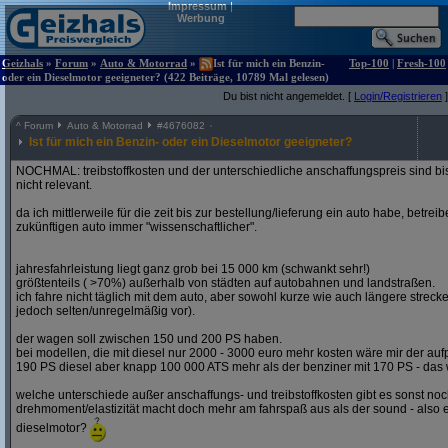
Impressum
|
Werbung
Geizhals
»
Forum
»
Auto & Motorrad
»
Ist für mich ein Benzin-
Top-100
|
Fresh-100
oder ein Dieselmotor geeigneter? (422 Beiträge, 10789 Mal gelesen)
Du bist nicht angemeldet. [
Login/Registrieren
]
^
Forum
Auto & Motorrad
#
4676082
Ist für mich ein Benzin- oder ein Dieselmotor geeigneter?
NOCHMAL: treibstoffkosten und der unterschiedliche anschaffungspreis sind bi
nicht relevant.
da ich mittlerweile für die zeit bis zur bestellung/lieferung ein auto habe, betre
zukünftigen auto immer "wissenschaftlicher".
jahresfahrleistung liegt ganz grob bei 15 000 km (schwankt sehr!)
größtenteils ( >70%) außerhalb von städten auf autobahnen und landstraßen.
ich fahre nicht täglich mit dem auto, aber sowohl kurze wie auch längere stre
jedoch selten/unregelmäßig vor).
der wagen soll zwischen 150 und 200 PS haben.
bei modellen, die mit diesel nur 2000 - 3000 euro mehr kosten wäre mir der aufp
190 PS diesel aber knapp 100 000 ATS mehr als der benziner mit 170 PS - das w
welche unterschiede außer anschaffungs- und treibstoffkosten gibt es sonst noch
drehmoment/elastizität macht doch mehr am fahrspaß aus als der sound - also e
dieselmotor?