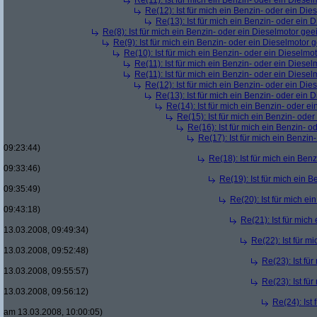
Re(11): Ist für mich ein Benzin- oder ein Diese
Re(12): Ist für mich ein Benzin- oder ein Di
Re(13): Ist für mich ein Benzin- oder ein
Re(8): Ist für mich ein Benzin- oder ein Dieselmotor gee
Re(9): Ist für mich ein Benzin- oder ein Dieselmotor 
Re(10): Ist für mich ein Benzin- oder ein Dieselmo
Re(11): Ist für mich ein Benzin- oder ein Diese
Re(11): Ist für mich ein Benzin- oder ein Diese
Re(12): Ist für mich ein Benzin- oder ein Di
Re(13): Ist für mich ein Benzin- oder ein
Re(14): Ist für mich ein Benzin- oder e
Re(15): Ist für mich ein Benzin- ode
Re(16): Ist für mich ein Benzin- 
Re(17): Ist für mich ein Benzi
09:23:44)
Re(18): Ist für mich ein Ben
09:33:46)
Re(19): Ist für mich ein 
09:35:49)
Re(20): Ist für mich e
09:43:18)
Re(21): Ist für mic
13.03.2008, 09:49:34)
Re(22): Ist für m
13.03.2008, 09:52:48)
Re(23): Ist fü
13.03.2008, 09:55:57)
Re(23): Ist fü
13.03.2008, 09:56:12)
Re(24): Ist
am 13.03.2008, 10:00:05)