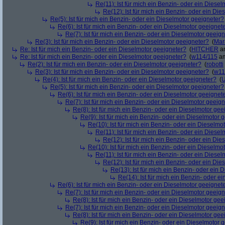
Re(11): Ist für mich ein Benzin- oder ein Diese
Re(12): Ist für mich ein Benzin- oder ein Di
Re(5): Ist für mich ein Benzin- oder ein Dieselmotor geeigneter?
Re(6): Ist für mich ein Benzin- oder ein Dieselmotor geeignet
Re(7): Ist für mich ein Benzin- oder ein Dieselmotor geeig
Re(3): Ist für mich ein Benzin- oder ein Dieselmotor geeigneter?
(
Mar
Re: Ist für mich ein Benzin- oder ein Dieselmotor geeigneter?
(
HITCHER
am
Re: Ist für mich ein Benzin- oder ein Dieselmotor geeigneter?
(
w114/115
am
Re(2): Ist für mich ein Benzin- oder ein Dieselmotor geeigneter?
(
robotti
Re(3): Ist für mich ein Benzin- oder ein Dieselmotor geeigneter?
(
w11
Re(4): Ist für mich ein Benzin- oder ein Dieselmotor geeigneter?
(
U
Re(5): Ist für mich ein Benzin- oder ein Dieselmotor geeigneter?
Re(6): Ist für mich ein Benzin- oder ein Dieselmotor geeignet
Re(7): Ist für mich ein Benzin- oder ein Dieselmotor geeig
Re(8): Ist für mich ein Benzin- oder ein Dieselmotor gee
Re(9): Ist für mich ein Benzin- oder ein Dieselmotor 
Re(10): Ist für mich ein Benzin- oder ein Dieselmo
Re(11): Ist für mich ein Benzin- oder ein Diese
Re(12): Ist für mich ein Benzin- oder ein Di
Re(10): Ist für mich ein Benzin- oder ein Dieselmo
Re(11): Ist für mich ein Benzin- oder ein Diese
Re(12): Ist für mich ein Benzin- oder ein Di
Re(13): Ist für mich ein Benzin- oder ein
Re(14): Ist für mich ein Benzin- oder e
Re(6): Ist für mich ein Benzin- oder ein Dieselmotor geeignet
Re(7): Ist für mich ein Benzin- oder ein Dieselmotor geeig
Re(8): Ist für mich ein Benzin- oder ein Dieselmotor gee
Re(7): Ist für mich ein Benzin- oder ein Dieselmotor geeig
Re(8): Ist für mich ein Benzin- oder ein Dieselmotor gee
Re(9): Ist für mich ein Benzin- oder ein Dieselmotor 