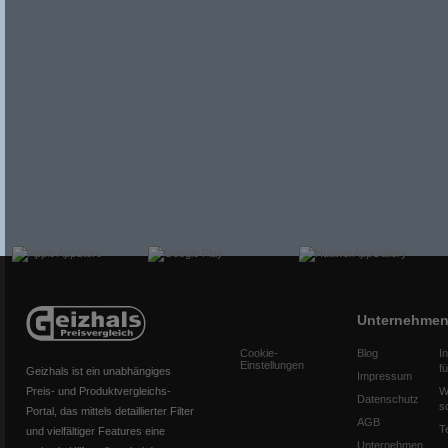
Unternehme
Cookie-
Blog
I
Einstellungen
f
Geizhals ist ein unabhängiges
Impressum
Preis- und Produktvergleichs-
W
Datenschutz
s
Portal, das mittels detaillierter Filter
AGB
T
und vielfältiger Features eine
Unternehmen