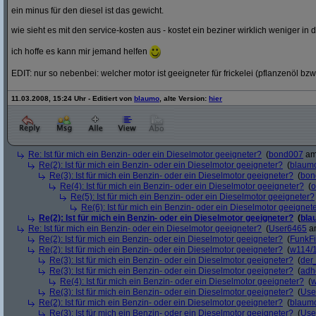
ein minus für den diesel ist das gewicht.
wie sieht es mit den service-kosten aus - kostet ein beziner wirklich weniger in 
ich hoffe es kann mir jemand helfen
EDIT: nur so nebenbei: welcher motor ist geeigneter für frickelei (pflanzenöl bzw
11.03.2008, 15:24 Uhr - Editiert von
blaumo
, alte Version:
hier
Re: Ist für mich ein Benzin- oder ein Dieselmotor geeigneter?
(
bond007
am 
Re(2): Ist für mich ein Benzin- oder ein Dieselmotor geeigneter?
(
blaum
Re(3): Ist für mich ein Benzin- oder ein Dieselmotor geeigneter?
(
bon
Re(4): Ist für mich ein Benzin- oder ein Dieselmotor geeigneter?
(
o
Re(5): Ist für mich ein Benzin- oder ein Dieselmotor geeigneter?
Re(6): Ist für mich ein Benzin- oder ein Dieselmotor geeignet
Re(2): Ist für mich ein Benzin- oder ein Dieselmotor geeigneter?
(
bla
Re: Ist für mich ein Benzin- oder ein Dieselmotor geeigneter?
(
User6465
am
Re(2): Ist für mich ein Benzin- oder ein Dieselmotor geeigneter?
(
FunkF
Re(2): Ist für mich ein Benzin- oder ein Dieselmotor geeigneter?
(
w114/
Re(3): Ist für mich ein Benzin- oder ein Dieselmotor geeigneter?
(
der
Re(3): Ist für mich ein Benzin- oder ein Dieselmotor geeigneter?
(
adh
Re(4): Ist für mich ein Benzin- oder ein Dieselmotor geeigneter?
(
w
Re(3): Ist für mich ein Benzin- oder ein Dieselmotor geeigneter?
(
Use
Re(2): Ist für mich ein Benzin- oder ein Dieselmotor geeigneter?
(
blaum
Re(3): Ist für mich ein Benzin- oder ein Dieselmotor geeigneter?
(
Use