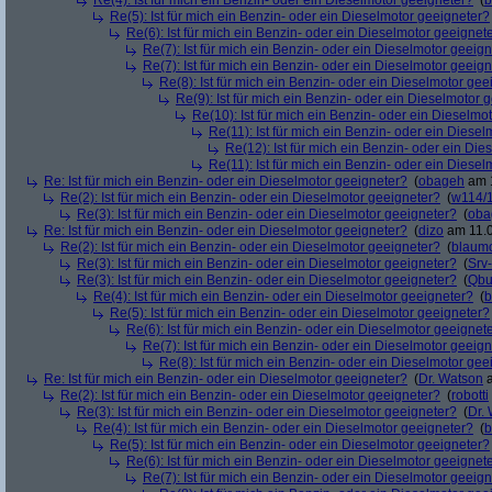
Re(4): Ist für mich ein Benzin- oder ein Dieselmotor geeigneter?
(
b
Re(5): Ist für mich ein Benzin- oder ein Dieselmotor geeigneter?
Re(6): Ist für mich ein Benzin- oder ein Dieselmotor geeignet
Re(7): Ist für mich ein Benzin- oder ein Dieselmotor geeig
Re(7): Ist für mich ein Benzin- oder ein Dieselmotor geeig
Re(8): Ist für mich ein Benzin- oder ein Dieselmotor gee
Re(9): Ist für mich ein Benzin- oder ein Dieselmotor 
Re(10): Ist für mich ein Benzin- oder ein Dieselmo
Re(11): Ist für mich ein Benzin- oder ein Diese
Re(12): Ist für mich ein Benzin- oder ein Di
Re(11): Ist für mich ein Benzin- oder ein Diese
Re: Ist für mich ein Benzin- oder ein Dieselmotor geeigneter?
(
obageh
am 1
Re(2): Ist für mich ein Benzin- oder ein Dieselmotor geeigneter?
(
w114/
Re(3): Ist für mich ein Benzin- oder ein Dieselmotor geeigneter?
(
oba
Re: Ist für mich ein Benzin- oder ein Dieselmotor geeigneter?
(
dizo
am 11.0
Re(2): Ist für mich ein Benzin- oder ein Dieselmotor geeigneter?
(
blaum
Re(3): Ist für mich ein Benzin- oder ein Dieselmotor geeigneter?
(
Srv
Re(3): Ist für mich ein Benzin- oder ein Dieselmotor geeigneter?
(
Qbu
Re(4): Ist für mich ein Benzin- oder ein Dieselmotor geeigneter?
(
b
Re(5): Ist für mich ein Benzin- oder ein Dieselmotor geeigneter?
Re(6): Ist für mich ein Benzin- oder ein Dieselmotor geeignet
Re(7): Ist für mich ein Benzin- oder ein Dieselmotor geeig
Re(8): Ist für mich ein Benzin- oder ein Dieselmotor gee
Re: Ist für mich ein Benzin- oder ein Dieselmotor geeigneter?
(
Dr. Watson
a
Re(2): Ist für mich ein Benzin- oder ein Dieselmotor geeigneter?
(
robotti
Re(3): Ist für mich ein Benzin- oder ein Dieselmotor geeigneter?
(
Dr.
Re(4): Ist für mich ein Benzin- oder ein Dieselmotor geeigneter?
(
b
Re(5): Ist für mich ein Benzin- oder ein Dieselmotor geeigneter?
Re(6): Ist für mich ein Benzin- oder ein Dieselmotor geeignet
Re(7): Ist für mich ein Benzin- oder ein Dieselmotor geeig