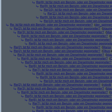
Re(8): Ist für mich ein Benzin- oder ein Dieselmotor gee
Re(9): Ist für mich ein Benzin- oder ein Dieselmotor 
Re(10): Ist für mich ein Benzin- oder ein Dieselmo
Re(11): Ist für mich ein Benzin- oder ein Diese
Re(9): Ist für mich ein Benzin- oder ein Dieselmotor 
Re(10): Ist für mich ein Benzin- oder ein Dieselmo
Re: Ist für mich ein Benzin- oder ein Dieselmotor geeigneter?
(
der_spinne
Re(2): Ist für mich ein Benzin- oder ein Dieselmotor geeigneter?
(
blaum
Re(3): Ist für mich ein Benzin- oder ein Dieselmotor geeigneter?
(
Mar
Re(4): Ist für mich ein Benzin- oder ein Dieselmotor geeigneter?
(
b
Re(5): Ist für mich ein Benzin- oder ein Dieselmotor geeigneter?
Re(6): Ist für mich ein Benzin- oder ein Dieselmotor geeignet
Re(2): Ist für mich ein Benzin- oder ein Dieselmotor geeigneter?
(
Marax
Re(2): Ist für mich ein Benzin- oder ein Dieselmotor geeigneter?
(
Qbus
a
Re(3): Ist für mich ein Benzin- oder ein Dieselmotor geeigneter?
(
bla
Re(4): Ist für mich ein Benzin- oder ein Dieselmotor geeigneter?
(
Re(5): Ist für mich ein Benzin- oder ein Dieselmotor geeigneter?
Re(6): Ist für mich ein Benzin- oder ein Dieselmotor geeignet
Re(7): Ist für mich ein Benzin- oder ein Dieselmotor geeig
Re(8): Ist für mich ein Benzin- oder ein Dieselmotor gee
Re(9): Ist für mich ein Benzin- oder ein Dieselmotor 
Re(10): Ist für mich ein Benzin- oder ein Dieselmo
Re(2): Ist für mich ein Benzin- oder ein Dieselmotor geeigneter?
(
robotti
Re(3): Ist für mich ein Benzin- oder ein Dieselmotor geeigneter?
(
bla
Re(4): Ist für mich ein Benzin- oder ein Dieselmotor geeigneter?
(
r
Re(5): Ist für mich ein Benzin- oder ein Dieselmotor geeigneter?
Re(6): Ist für mich ein Benzin- oder ein Dieselmotor geeignet
Re(7): Ist für mich ein Benzin- oder ein Dieselmotor geeig
Re(8): Ist für mich ein Benzin- oder ein Dieselmotor gee
Re(8): Ist für mich ein Benzin- oder ein Dieselmotor gee