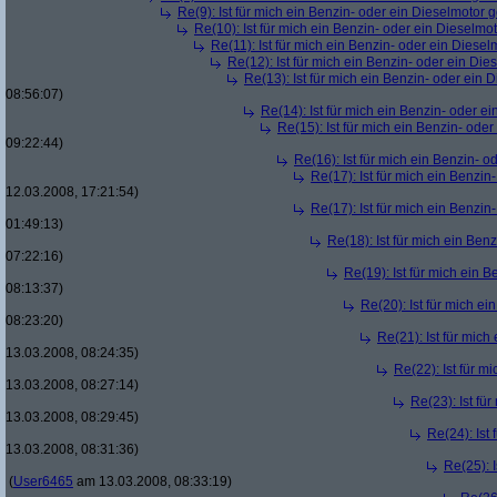
Re(9): Ist für mich ein Benzin- oder ein Dieselmotor 
Re(10): Ist für mich ein Benzin- oder ein Dieselmo
Re(11): Ist für mich ein Benzin- oder ein Diese
Re(12): Ist für mich ein Benzin- oder ein Di
Re(13): Ist für mich ein Benzin- oder ein
08:56:07)
Re(14): Ist für mich ein Benzin- oder e
Re(15): Ist für mich ein Benzin- ode
09:22:44)
Re(16): Ist für mich ein Benzin- 
Re(17): Ist für mich ein Benzi
12.03.2008, 17:21:54)
Re(17): Ist für mich ein Benzi
01:49:13)
Re(18): Ist für mich ein Ben
07:22:16)
Re(19): Ist für mich ein 
08:13:37)
Re(20): Ist für mich e
08:23:20)
Re(21): Ist für mic
13.03.2008, 08:24:35)
Re(22): Ist für m
13.03.2008, 08:27:14)
Re(23): Ist fü
13.03.2008, 08:29:45)
Re(24): Ist
13.03.2008, 08:31:36)
Re(25): 
(
User6465
am 13.03.2008, 08:33:19)