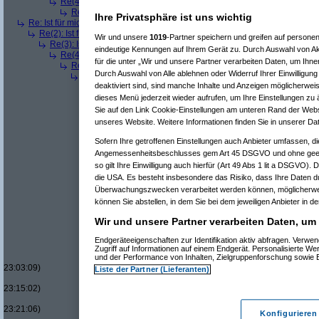
Re(4): Ist für mich ein Benzin- oder ein Dieselmotor geeigneter?
(
a
Re(5): Ist für mich ein Benzin- oder ein Dieselmotor geeigneter?
Ihre Privatsphäre ist uns wichtig
Re: Ist für mich ein Benzin- oder ein Dieselmotor geeigneter?
(
Superfast
am
Re(2): Ist für mich ein Benzin- oder ein Dieselmotor geeigneter?
(
dizo
am
Wir und unsere
1019
-Partner speichern und greifen auf person
Re(3): Ist für mich ein Benzin- oder ein Dieselmotor geeigneter?
(
Use
eindeutige Kennungen auf Ihrem Gerät zu. Durch Auswahl von Ak
Re(4): Ist für mich ein Benzin- oder ein Dieselmotor geeigneter?
(
d
für die unter „Wir und unsere Partner verarbeiten Daten, um Ihne
Re(5): Ist für mich ein Benzin- oder ein Dieselmotor geeigneter?
Durch Auswahl von Alle ablehnen oder Widerruf Ihrer Einwilligun
Re(6): Ist für mich ein Benzin- oder ein Dieselmotor geeignet
deaktiviert sind, sind manche Inhalte und Anzeigen möglicherweis
Re(7): Ist für mich ein Benzin- oder ein Dieselmotor geeig
Re(8): Ist für mich ein Benzin- oder ein Dieselmotor gee
dieses Menü jederzeit wieder aufrufen, um Ihre Einstellungen zu 
Re(9): Ist für mich ein Benzin- oder ein Dieselmotor 
Sie auf den Link Cookie-Einstellungen am unteren Rand der Websei
Re(10): Ist für mich ein Benzin- oder ein Dieselmo
unseres Website. Weitere Informationen finden Sie in unserer Da
Re(11): Ist für mich ein Benzin- oder ein Diese
Re(11): Ist für mich ein Benzin- oder ein Diese
Sofern Ihre getroffenen Einstellungen auch Anbieter umfassen, di
Re(7): Ist für mich ein Benzin- oder ein Dieselmotor geeig
Angemessenheitsbeschlusses gem Art 45 DSGVO und ohne geeig
Re(7): Ist für mich ein Benzin- oder ein Dieselmotor geeig
so gilt Ihre Einwilligung auch hierfür (Art 49 Abs 1 lit a DSGVO). 
Re(8): Ist für mich ein Benzin- oder ein Dieselmotor gee
die USA. Es besteht insbesondere das Risiko, dass Ihre Daten d
Re(9): Ist für mich ein Benzin- oder ein Dieselmotor 
Überwachungszwecken verarbeitet werden können, möglicherwei
Re(10): Ist für mich ein Benzin- oder ein Dieselmo
können Sie abstellen, in dem Sie bei dem jeweiligen Anbieter in de
Re(11): Ist für mich ein Benzin- oder ein Diese
Re(12): Ist für mich ein Benzin- oder ein Di
Wir und unsere Partner verarbeiten Daten, um
Re(13): Ist für mich ein Benzin- oder ein
Re(14): Ist für mich ein Benzin- oder e
Endgeräteeigenschaften zur Identifikation aktiv abfragen. Verw
Re(15): Ist für mich ein Benzin- ode
Zugriff auf Informationen auf einem Endgerät. Personalisierte W
Re(16): Ist für mich ein Benzin- 
und der Performance von Inhalten, Zielgruppenforschung sowie
23:03:09)
Liste der Partner (Lieferanten)
Re(17): Ist für mich ein Benzi
23:15:02)
Re(17): Ist für mich ein Benzi
23:21:06)
Konfigurieren