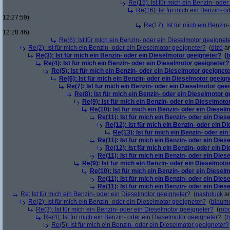
Re(15): Ist für mich ein Benzin- ode
Re(16): Ist für mich ein Benzin- 
12:27:59)
Re(17): Ist für mich ein Benzi
12:28:46)
Re(6): Ist für mich ein Benzin- oder ein Dieselmotor geeignet
Re(2): Ist für mich ein Benzin- oder ein Dieselmotor geeigneter?
(
dizo
am
Re(3): Ist für mich ein Benzin- oder ein Dieselmotor geeigneter?
(
b
Re(4): Ist für mich ein Benzin- oder ein Dieselmotor geeigneter?
Re(5): Ist für mich ein Benzin- oder ein Dieselmotor geeignet
Re(6): Ist für mich ein Benzin- oder ein Dieselmotor geeign
Re(7): Ist für mich ein Benzin- oder ein Dieselmotor gee
Re(8): Ist für mich ein Benzin- oder ein Dieselmotor 
Re(9): Ist für mich ein Benzin- oder ein Dieselmoto
Re(10): Ist für mich ein Benzin- oder ein Diesel
Re(11): Ist für mich ein Benzin- oder ein Die
Re(12): Ist für mich ein Benzin- oder ein 
Re(13): Ist für mich ein Benzin- oder ei
Re(11): Ist für mich ein Benzin- oder ein Die
Re(12): Ist für mich ein Benzin- oder ein 
Re(11): Ist für mich ein Benzin- oder ein Die
Re(9): Ist für mich ein Benzin- oder ein Dieselmoto
Re(10): Ist für mich ein Benzin- oder ein Diesel
Re(11): Ist für mich ein Benzin- oder ein Die
Re(11): Ist für mich ein Benzin- oder ein Die
Re: Ist für mich ein Benzin- oder ein Dieselmotor geeigneter?
(
nashduck
am
Re(2): Ist für mich ein Benzin- oder ein Dieselmotor geeigneter?
(
blaum
Re(3): Ist für mich ein Benzin- oder ein Dieselmotor geeigneter?
(
robo
Re(4): Ist für mich ein Benzin- oder ein Dieselmotor geeigneter?
(
b
Re(5): Ist für mich ein Benzin- oder ein Dieselmotor geeigneter?