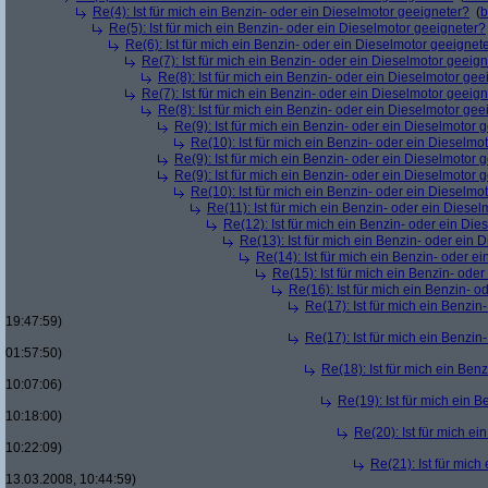
Re(4): Ist für mich ein Benzin- oder ein Dieselmotor geeigneter?
(
b
Re(5): Ist für mich ein Benzin- oder ein Dieselmotor geeigneter?
Re(6): Ist für mich ein Benzin- oder ein Dieselmotor geeignet
Re(7): Ist für mich ein Benzin- oder ein Dieselmotor geeig
Re(8): Ist für mich ein Benzin- oder ein Dieselmotor gee
Re(7): Ist für mich ein Benzin- oder ein Dieselmotor geeig
Re(8): Ist für mich ein Benzin- oder ein Dieselmotor gee
Re(9): Ist für mich ein Benzin- oder ein Dieselmotor 
Re(10): Ist für mich ein Benzin- oder ein Dieselmo
Re(9): Ist für mich ein Benzin- oder ein Dieselmotor 
Re(9): Ist für mich ein Benzin- oder ein Dieselmotor 
Re(10): Ist für mich ein Benzin- oder ein Dieselmo
Re(11): Ist für mich ein Benzin- oder ein Diese
Re(12): Ist für mich ein Benzin- oder ein Di
Re(13): Ist für mich ein Benzin- oder ein
Re(14): Ist für mich ein Benzin- oder e
Re(15): Ist für mich ein Benzin- ode
Re(16): Ist für mich ein Benzin- 
Re(17): Ist für mich ein Benzi
19:47:59)
Re(17): Ist für mich ein Benzi
01:57:50)
Re(18): Ist für mich ein Ben
10:07:06)
Re(19): Ist für mich ein 
10:18:00)
Re(20): Ist für mich e
10:22:09)
Re(21): Ist für mic
13.03.2008, 10:44:59)