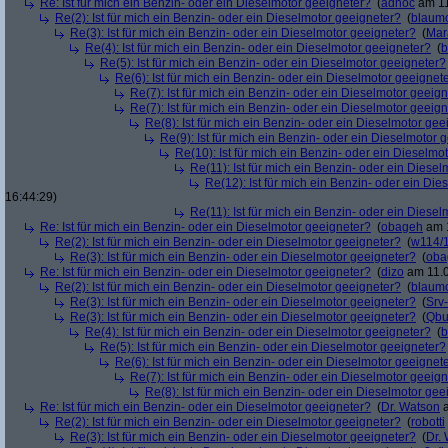
Re: Ist für mich ein Benzin- oder ein Dieselmotor geeigneter?
(
adhoc
am 11
Re(2): Ist für mich ein Benzin- oder ein Dieselmotor geeigneter?
(
blaum
Re(3): Ist für mich ein Benzin- oder ein Dieselmotor geeigneter?
(
Mar
Re(4): Ist für mich ein Benzin- oder ein Dieselmotor geeigneter?
(
b
Re(5): Ist für mich ein Benzin- oder ein Dieselmotor geeigneter?
Re(6): Ist für mich ein Benzin- oder ein Dieselmotor geeignet
Re(7): Ist für mich ein Benzin- oder ein Dieselmotor geeig
Re(7): Ist für mich ein Benzin- oder ein Dieselmotor geeig
Re(8): Ist für mich ein Benzin- oder ein Dieselmotor gee
Re(9): Ist für mich ein Benzin- oder ein Dieselmotor 
Re(10): Ist für mich ein Benzin- oder ein Dieselmo
Re(11): Ist für mich ein Benzin- oder ein Diese
Re(12): Ist für mich ein Benzin- oder ein Di
16:44:29)
Re(11): Ist für mich ein Benzin- oder ein Diese
Re: Ist für mich ein Benzin- oder ein Dieselmotor geeigneter?
(
obageh
am 1
Re(2): Ist für mich ein Benzin- oder ein Dieselmotor geeigneter?
(
w114/
Re(3): Ist für mich ein Benzin- oder ein Dieselmotor geeigneter?
(
oba
Re: Ist für mich ein Benzin- oder ein Dieselmotor geeigneter?
(
dizo
am 11.0
Re(2): Ist für mich ein Benzin- oder ein Dieselmotor geeigneter?
(
blaum
Re(3): Ist für mich ein Benzin- oder ein Dieselmotor geeigneter?
(
Srv
Re(3): Ist für mich ein Benzin- oder ein Dieselmotor geeigneter?
(
Qbu
Re(4): Ist für mich ein Benzin- oder ein Dieselmotor geeigneter?
(
b
Re(5): Ist für mich ein Benzin- oder ein Dieselmotor geeigneter?
Re(6): Ist für mich ein Benzin- oder ein Dieselmotor geeignet
Re(7): Ist für mich ein Benzin- oder ein Dieselmotor geeig
Re(8): Ist für mich ein Benzin- oder ein Dieselmotor gee
Re: Ist für mich ein Benzin- oder ein Dieselmotor geeigneter?
(
Dr. Watson
a
Re(2): Ist für mich ein Benzin- oder ein Dieselmotor geeigneter?
(
robotti
Re(3): Ist für mich ein Benzin- oder ein Dieselmotor geeigneter?
(
Dr.