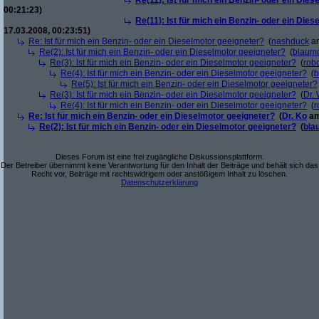
Re(11): Ist für mich ein Benzin- oder ein Die
00:21:23)
Re(11): Ist für mich ein Benzin- oder ein Die
17.03.2008, 00:23:51)
Re: Ist für mich ein Benzin- oder ein Dieselmotor geeigneter?
(
nashduck
am
Re(2): Ist für mich ein Benzin- oder ein Dieselmotor geeigneter?
(
blaum
Re(3): Ist für mich ein Benzin- oder ein Dieselmotor geeigneter?
(
robo
Re(4): Ist für mich ein Benzin- oder ein Dieselmotor geeigneter?
(
b
Re(5): Ist für mich ein Benzin- oder ein Dieselmotor geeigneter?
Re(3): Ist für mich ein Benzin- oder ein Dieselmotor geeigneter?
(
Dr.
Re(4): Ist für mich ein Benzin- oder ein Dieselmotor geeigneter?
(
r
Re: Ist für mich ein Benzin- oder ein Dieselmotor geeigneter?
(
Dr. Ko
am
Re(2): Ist für mich ein Benzin- oder ein Dieselmotor geeigneter?
(
bla
Dieses Forum ist eine frei zugängliche Diskussionsplattform.
Der Betreiber übernimmt keine Verantwortung für den Inhalt der Beiträge und behält sich das
Recht vor, Beiträge mit rechtswidrigem oder anstößigem Inhalt zu löschen.
Datenschutzerklärung