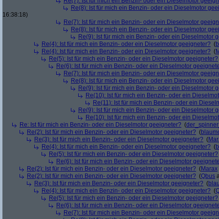
Re(7): Ist für mich ein Benzin- oder ein Dieselmotor geeig
Re(8): Ist für mich ein Benzin- oder ein Dieselmotor gee
16:38:18)
Re(7): Ist für mich ein Benzin- oder ein Dieselmotor geeig
Re(8): Ist für mich ein Benzin- oder ein Dieselmotor gee
Re(9): Ist für mich ein Benzin- oder ein Dieselmotor 
Re(4): Ist für mich ein Benzin- oder ein Dieselmotor geeigneter?
(
b
Re(4): Ist für mich ein Benzin- oder ein Dieselmotor geeigneter?
(
M
Re(5): Ist für mich ein Benzin- oder ein Dieselmotor geeigneter?
Re(6): Ist für mich ein Benzin- oder ein Dieselmotor geeignet
Re(7): Ist für mich ein Benzin- oder ein Dieselmotor geeig
Re(8): Ist für mich ein Benzin- oder ein Dieselmotor gee
Re(9): Ist für mich ein Benzin- oder ein Dieselmotor 
Re(10): Ist für mich ein Benzin- oder ein Dieselmo
Re(11): Ist für mich ein Benzin- oder ein Diese
Re(9): Ist für mich ein Benzin- oder ein Dieselmotor 
Re(10): Ist für mich ein Benzin- oder ein Dieselmo
Re: Ist für mich ein Benzin- oder ein Dieselmotor geeigneter?
(
der_spinne
Re(2): Ist für mich ein Benzin- oder ein Dieselmotor geeigneter?
(
blaum
Re(3): Ist für mich ein Benzin- oder ein Dieselmotor geeigneter?
(
Mar
Re(4): Ist für mich ein Benzin- oder ein Dieselmotor geeigneter?
(
b
Re(5): Ist für mich ein Benzin- oder ein Dieselmotor geeigneter?
Re(6): Ist für mich ein Benzin- oder ein Dieselmotor geeignet
Re(2): Ist für mich ein Benzin- oder ein Dieselmotor geeigneter?
(
Marax
Re(2): Ist für mich ein Benzin- oder ein Dieselmotor geeigneter?
(
Qbus
a
Re(3): Ist für mich ein Benzin- oder ein Dieselmotor geeigneter?
(
bla
Re(4): Ist für mich ein Benzin- oder ein Dieselmotor geeigneter?
(
Re(5): Ist für mich ein Benzin- oder ein Dieselmotor geeigneter?
Re(6): Ist für mich ein Benzin- oder ein Dieselmotor geeignet
Re(7): Ist für mich ein Benzin- oder ein Dieselmotor geeig