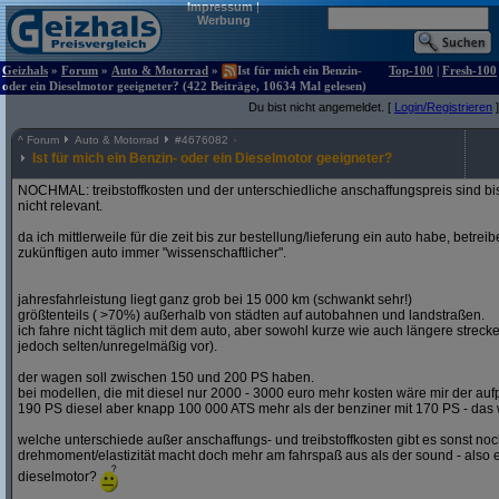
Impressum
|
Werbung
Geizhals
»
Forum
»
Auto & Motorrad
»
Ist für mich ein Benzin-
Top-100
|
Fresh-100
oder ein Dieselmotor geeigneter? (422 Beiträge, 10634 Mal gelesen)
Du bist nicht angemeldet. [
Login/Registrieren
]
^
Forum
Auto & Motorrad
#
4676082
Ist für mich ein Benzin- oder ein Dieselmotor geeigneter?
NOCHMAL: treibstoffkosten und der unterschiedliche anschaffungspreis sind bi
nicht relevant.
da ich mittlerweile für die zeit bis zur bestellung/lieferung ein auto habe, betre
zukünftigen auto immer "wissenschaftlicher".
jahresfahrleistung liegt ganz grob bei 15 000 km (schwankt sehr!)
größtenteils ( >70%) außerhalb von städten auf autobahnen und landstraßen.
ich fahre nicht täglich mit dem auto, aber sowohl kurze wie auch längere stre
jedoch selten/unregelmäßig vor).
der wagen soll zwischen 150 und 200 PS haben.
bei modellen, die mit diesel nur 2000 - 3000 euro mehr kosten wäre mir der aufp
190 PS diesel aber knapp 100 000 ATS mehr als der benziner mit 170 PS - das w
welche unterschiede außer anschaffungs- und treibstoffkosten gibt es sonst noch
drehmoment/elastizität macht doch mehr am fahrspaß aus als der sound - also e
dieselmotor?