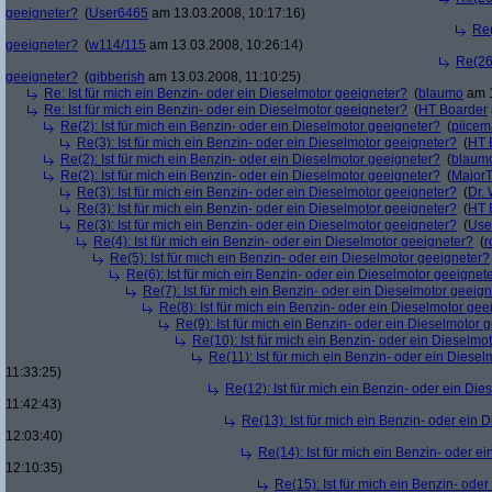
geeigneter?
(
User6465
am 13.03.2008, 10:17:16)
Re(
geeigneter?
(
w114/115
am 13.03.2008, 10:26:14)
Re(26)
geeigneter?
(
gibberish
am 13.03.2008, 11:10:25)
Re: Ist für mich ein Benzin- oder ein Dieselmotor geeigneter?
(
blaumo
am 1
Re: Ist für mich ein Benzin- oder ein Dieselmotor geeigneter?
(
HT Boarder
Re(2): Ist für mich ein Benzin- oder ein Dieselmotor geeigneter?
(
piice
Re(3): Ist für mich ein Benzin- oder ein Dieselmotor geeigneter?
(
HT 
Re(2): Ist für mich ein Benzin- oder ein Dieselmotor geeigneter?
(
blaum
Re(2): Ist für mich ein Benzin- oder ein Dieselmotor geeigneter?
(
Major
Re(3): Ist für mich ein Benzin- oder ein Dieselmotor geeigneter?
(
Dr.
Re(3): Ist für mich ein Benzin- oder ein Dieselmotor geeigneter?
(
HT 
Re(3): Ist für mich ein Benzin- oder ein Dieselmotor geeigneter?
(
Use
Re(4): Ist für mich ein Benzin- oder ein Dieselmotor geeigneter?
(
r
Re(5): Ist für mich ein Benzin- oder ein Dieselmotor geeigneter?
Re(6): Ist für mich ein Benzin- oder ein Dieselmotor geeignet
Re(7): Ist für mich ein Benzin- oder ein Dieselmotor geeig
Re(8): Ist für mich ein Benzin- oder ein Dieselmotor gee
Re(9): Ist für mich ein Benzin- oder ein Dieselmotor 
Re(10): Ist für mich ein Benzin- oder ein Dieselmo
Re(11): Ist für mich ein Benzin- oder ein Diese
11:33:25)
Re(12): Ist für mich ein Benzin- oder ein Di
11:42:43)
Re(13): Ist für mich ein Benzin- oder ein
12:03:40)
Re(14): Ist für mich ein Benzin- oder e
12:10:35)
Re(15): Ist für mich ein Benzin- ode