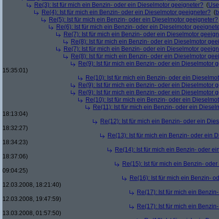
Re(3): Ist für mich ein Benzin- oder ein Dieselmotor geeigneter?
(
Use
Re(4): Ist für mich ein Benzin- oder ein Dieselmotor geeigneter?
(
b
Re(5): Ist für mich ein Benzin- oder ein Dieselmotor geeigneter?
Re(6): Ist für mich ein Benzin- oder ein Dieselmotor geeignet
Re(7): Ist für mich ein Benzin- oder ein Dieselmotor geeig
Re(8): Ist für mich ein Benzin- oder ein Dieselmotor gee
Re(7): Ist für mich ein Benzin- oder ein Dieselmotor geeig
Re(8): Ist für mich ein Benzin- oder ein Dieselmotor gee
Re(9): Ist für mich ein Benzin- oder ein Dieselmotor 
15:35:01)
Re(10): Ist für mich ein Benzin- oder ein Dieselmo
Re(9): Ist für mich ein Benzin- oder ein Dieselmotor 
Re(9): Ist für mich ein Benzin- oder ein Dieselmotor 
Re(10): Ist für mich ein Benzin- oder ein Dieselmo
Re(11): Ist für mich ein Benzin- oder ein Diese
18:13:04)
Re(12): Ist für mich ein Benzin- oder ein Di
18:32:27)
Re(13): Ist für mich ein Benzin- oder ein
18:34:23)
Re(14): Ist für mich ein Benzin- oder e
18:37:06)
Re(15): Ist für mich ein Benzin- ode
09:04:25)
Re(16): Ist für mich ein Benzin- 
12.03.2008, 18:21:40)
Re(17): Ist für mich ein Benzi
12.03.2008, 19:47:59)
Re(17): Ist für mich ein Benzi
13.03.2008, 01:57:50)