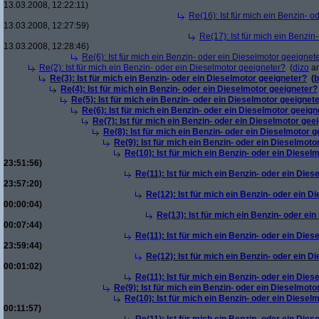
13.03.2008, 12:22:11)
Re(16): Ist für mich ein Benzin- 
13.03.2008, 12:27:59)
Re(17): Ist für mich ein Benzi
13.03.2008, 12:28:46)
Re(6): Ist für mich ein Benzin- oder ein Dieselmotor geeignet
Re(2): Ist für mich ein Benzin- oder ein Dieselmotor geeigneter?
(
dizo
am
Re(3): Ist für mich ein Benzin- oder ein Dieselmotor geeigneter?
(
b
Re(4): Ist für mich ein Benzin- oder ein Dieselmotor geeigneter?
Re(5): Ist für mich ein Benzin- oder ein Dieselmotor geeignet
Re(6): Ist für mich ein Benzin- oder ein Dieselmotor geeign
Re(7): Ist für mich ein Benzin- oder ein Dieselmotor gee
Re(8): Ist für mich ein Benzin- oder ein Dieselmotor 
Re(9): Ist für mich ein Benzin- oder ein Dieselmoto
Re(10): Ist für mich ein Benzin- oder ein Diesel
23:51:56)
Re(11): Ist für mich ein Benzin- oder ein Die
23:57:20)
Re(12): Ist für mich ein Benzin- oder ein 
00:00:04)
Re(13): Ist für mich ein Benzin- oder ei
00:07:44)
Re(11): Ist für mich ein Benzin- oder ein Die
23:59:44)
Re(12): Ist für mich ein Benzin- oder ein 
00:01:02)
Re(11): Ist für mich ein Benzin- oder ein Die
Re(9): Ist für mich ein Benzin- oder ein Dieselmoto
Re(10): Ist für mich ein Benzin- oder ein Diesel
00:11:57)