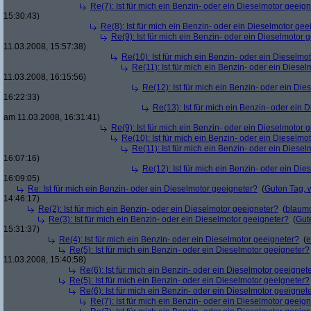
Re(7): Ist für mich ein Benzin- oder ein Dieselmotor geeig
15:30:43)
Re(8): Ist für mich ein Benzin- oder ein Dieselmotor gee
Re(9): Ist für mich ein Benzin- oder ein Dieselmotor 
11.03.2008, 15:57:38)
Re(10): Ist für mich ein Benzin- oder ein Dieselmo
Re(11): Ist für mich ein Benzin- oder ein Diese
11.03.2008, 16:15:56)
Re(12): Ist für mich ein Benzin- oder ein Di
16:22:33)
Re(13): Ist für mich ein Benzin- oder ein
am 11.03.2008, 16:31:41)
Re(9): Ist für mich ein Benzin- oder ein Dieselmotor 
Re(10): Ist für mich ein Benzin- oder ein Dieselmo
Re(11): Ist für mich ein Benzin- oder ein Diese
16:07:16)
Re(12): Ist für mich ein Benzin- oder ein Di
16:09:05)
Re: Ist für mich ein Benzin- oder ein Dieselmotor geeigneter?
(
Guten Tag, 
14:46:17)
Re(2): Ist für mich ein Benzin- oder ein Dieselmotor geeigneter?
(
blaum
Re(3): Ist für mich ein Benzin- oder ein Dieselmotor geeigneter?
(
Gut
15:31:37)
Re(4): Ist für mich ein Benzin- oder ein Dieselmotor geeigneter?
(
e
Re(5): Ist für mich ein Benzin- oder ein Dieselmotor geeigneter?
11.03.2008, 15:40:58)
Re(6): Ist für mich ein Benzin- oder ein Dieselmotor geeignet
Re(5): Ist für mich ein Benzin- oder ein Dieselmotor geeigneter?
Re(6): Ist für mich ein Benzin- oder ein Dieselmotor geeignet
Re(7): Ist für mich ein Benzin- oder ein Dieselmotor geeig