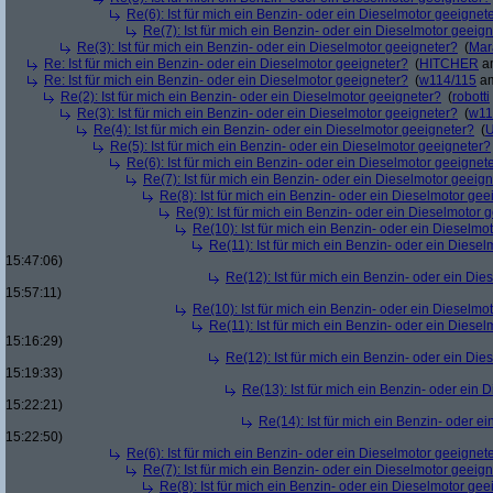
Re(6): Ist für mich ein Benzin- oder ein Dieselmotor geeignet
Re(7): Ist für mich ein Benzin- oder ein Dieselmotor geeig
Re(3): Ist für mich ein Benzin- oder ein Dieselmotor geeigneter?
(
Mar
Re: Ist für mich ein Benzin- oder ein Dieselmotor geeigneter?
(
HITCHER
am
Re: Ist für mich ein Benzin- oder ein Dieselmotor geeigneter?
(
w114/115
am
Re(2): Ist für mich ein Benzin- oder ein Dieselmotor geeigneter?
(
robotti
Re(3): Ist für mich ein Benzin- oder ein Dieselmotor geeigneter?
(
w11
Re(4): Ist für mich ein Benzin- oder ein Dieselmotor geeigneter?
(
U
Re(5): Ist für mich ein Benzin- oder ein Dieselmotor geeigneter?
Re(6): Ist für mich ein Benzin- oder ein Dieselmotor geeignet
Re(7): Ist für mich ein Benzin- oder ein Dieselmotor geeig
Re(8): Ist für mich ein Benzin- oder ein Dieselmotor gee
Re(9): Ist für mich ein Benzin- oder ein Dieselmotor 
Re(10): Ist für mich ein Benzin- oder ein Dieselmo
Re(11): Ist für mich ein Benzin- oder ein Diese
15:47:06)
Re(12): Ist für mich ein Benzin- oder ein Di
15:57:11)
Re(10): Ist für mich ein Benzin- oder ein Dieselmo
Re(11): Ist für mich ein Benzin- oder ein Diese
15:16:29)
Re(12): Ist für mich ein Benzin- oder ein Di
15:19:33)
Re(13): Ist für mich ein Benzin- oder ein
15:22:21)
Re(14): Ist für mich ein Benzin- oder e
15:22:50)
Re(6): Ist für mich ein Benzin- oder ein Dieselmotor geeignet
Re(7): Ist für mich ein Benzin- oder ein Dieselmotor geeig
Re(8): Ist für mich ein Benzin- oder ein Dieselmotor gee