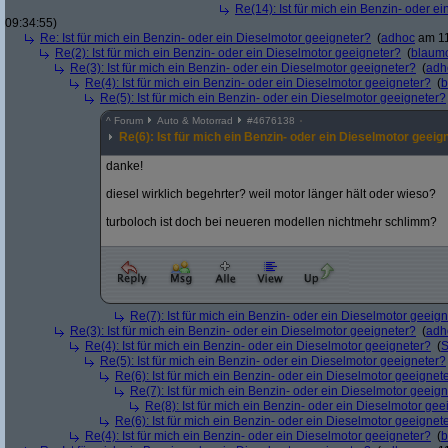
Re(14): Ist für mich ein Benzin- oder e
09:34:55)
Re: Ist für mich ein Benzin- oder ein Dieselmotor geeigneter?
(
adhoc
am 11
Re(2): Ist für mich ein Benzin- oder ein Dieselmotor geeigneter?
(
blaum
Re(3): Ist für mich ein Benzin- oder ein Dieselmotor geeigneter?
(
adh
Re(4): Ist für mich ein Benzin- oder ein Dieselmotor geeigneter?
(
b
Re(5): Ist für mich ein Benzin- oder ein Dieselmotor geeigneter?
^
Forum
Auto & Motorrad
#
4676138
Re(6): Ist für mich ein Benzin- oder ein Dieselmotor geeig
danke!
diesel wirklich begehrter? weil motor länger hält oder wieso?
turboloch ist doch bei neueren modellen nichtmehr schlimm?
Re(7): Ist für mich ein Benzin- oder ein Dieselmotor geeig
Re(3): Ist für mich ein Benzin- oder ein Dieselmotor geeigneter?
(
adh
Re(4): Ist für mich ein Benzin- oder ein Dieselmotor geeigneter?
(
S
Re(5): Ist für mich ein Benzin- oder ein Dieselmotor geeigneter?
Re(6): Ist für mich ein Benzin- oder ein Dieselmotor geeignet
Re(7): Ist für mich ein Benzin- oder ein Dieselmotor geeig
Re(8): Ist für mich ein Benzin- oder ein Dieselmotor gee
Re(6): Ist für mich ein Benzin- oder ein Dieselmotor geeignet
Re(4): Ist für mich ein Benzin- oder ein Dieselmotor geeigneter?
(
b