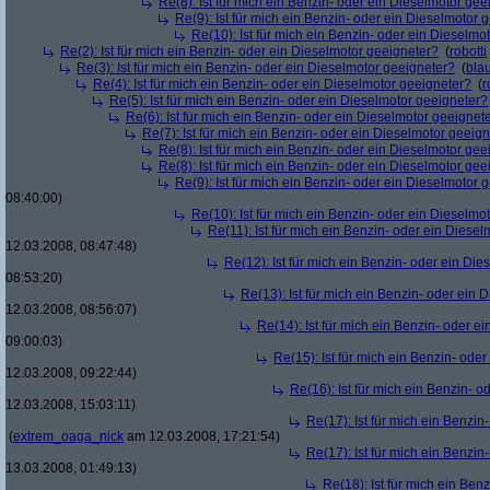
Re(8): Ist für mich ein Benzin- oder ein Dieselmotor gee
Re(9): Ist für mich ein Benzin- oder ein Dieselmotor 
Re(10): Ist für mich ein Benzin- oder ein Dieselmo
Re(2): Ist für mich ein Benzin- oder ein Dieselmotor geeigneter?
(
robotti
Re(3): Ist für mich ein Benzin- oder ein Dieselmotor geeigneter?
(
bla
Re(4): Ist für mich ein Benzin- oder ein Dieselmotor geeigneter?
(
r
Re(5): Ist für mich ein Benzin- oder ein Dieselmotor geeigneter?
Re(6): Ist für mich ein Benzin- oder ein Dieselmotor geeignet
Re(7): Ist für mich ein Benzin- oder ein Dieselmotor geeig
Re(8): Ist für mich ein Benzin- oder ein Dieselmotor gee
Re(8): Ist für mich ein Benzin- oder ein Dieselmotor gee
Re(9): Ist für mich ein Benzin- oder ein Dieselmotor 
08:40:00)
Re(10): Ist für mich ein Benzin- oder ein Dieselmo
Re(11): Ist für mich ein Benzin- oder ein Diese
12.03.2008, 08:47:48)
Re(12): Ist für mich ein Benzin- oder ein Di
08:53:20)
Re(13): Ist für mich ein Benzin- oder ein
12.03.2008, 08:56:07)
Re(14): Ist für mich ein Benzin- oder e
09:00:03)
Re(15): Ist für mich ein Benzin- ode
12.03.2008, 09:22:44)
Re(16): Ist für mich ein Benzin- 
12.03.2008, 15:03:11)
Re(17): Ist für mich ein Benzi
(
extrem_oaga_nick
am 12.03.2008, 17:21:54)
Re(17): Ist für mich ein Benzi
13.03.2008, 01:49:13)
Re(18): Ist für mich ein Ben