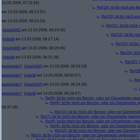
13.03.2008, 07:22:16)
Re(19): Ist für mich ein 
am 13.03.2008, 08:13:37)
Re(20): Ist für mich e
am 13.03.2008, 08:23:20)
Re(21): Ist für mic
(
User6465
am 13.03.2008, 08:24:35)
Re(22): Ist für m
(
robotti
am 13.03.2008, 08:27:14)
Re(23): Ist fü
(
User6465
am 13.03.2008, 08:29:45)
Re(24): Ist
(
robotti
am 13.03.2008, 08:31:36)
Re(25): 
geeigneter?
(
User6465
am 13.03.2008, 08:33:19)
Re(26)
geeigneter?
(
robotti
am 13.03.2008, 08:50:07)
Re(
geeigneter?
(
User6465
am 13.03.2008, 09:24:26)
geeigneter?
(
robotti
am 13.03.2008, 09:29:57)
Re(8): Ist für mich ein Benzin- oder ein Dieselmotor gee
Re(9): Ist für mich ein Benzin- oder ein Dieselmotor 
08:37:28)
Re(10): Ist für mich ein Benzin- oder ein Dieselmo
Re(7): Ist für mich ein Benzin- oder ein Dieselmotor geeig
Re(8): Ist für mich ein Benzin- oder ein Dieselmotor gee
Re(9): Ist für mich ein Benzin- oder ein Dieselmotor 
Re(10): Ist für mich ein Benzin- oder ein Dieselmo
Re(5): Ist für mich ein Benzin- oder ein Dieselmotor geeigneter?