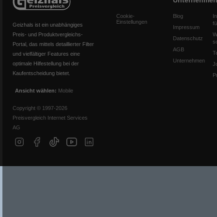
Unternehme
Cookie-
Blog
I
Einstellungen
f
Geizhals ist ein unabhängiges
Impressum
Preis- und Produktvergleichs-
W
Datenschutz
s
Portal, das mittels detaillierter Filter
AGB
T
und vielfältiger Features eine
Unternehmen
optimale Hilfestellung bei der
J
Kaufentscheidung bietet.
P
Ansicht wählen:
Mobile
Copyright © 1997-2026
Preisvergleich Internet Services
AG