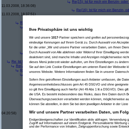
Re(15): Ist für mich ein Benzin- ode
11.03.2008, 18:36:08)
Re(16): Ist für mich ein Benzin- 
11.03.2008, 18:37:51)
Re(10): Ist für mich ein Benzin- oder ein Diesel
Re(3): Ist für mich ein Benzin- oder ein Dieselmotor geeigneter?
(
Qbu
Re(4): Ist für mich ein Benzin- oder ein Dieselmotor geeigneter?
(
b
Ihre Privatsphäre ist uns wichtig
Re(5): Ist für mich ein Benzin- oder ein Dieselmotor geeigneter?
Re(6): Ist für mich ein Benzin- oder ein Dieselmotor geeignet
Wir und unsere
1017
-Partner speichern und greifen auf personenbezo
Re(7): Ist für mich ein Benzin- oder ein Dieselmotor geeig
eindeutige Kennungen auf Ihrem Gerät zu. Durch Auswahl von Akzeptier
Re(6): Ist für mich ein Benzin- oder ein Dieselmotor geeignet
für die unter „Wir und unsere Partner verarbeiten Daten, um Ihnen Dien
Re(7): Ist für mich ein Benzin- oder ein Dieselmotor geeig
Durch Auswahl von Alle ablehnen oder Widerruf Ihrer Einwilligung werde
Re(4): Ist für mich ein Benzin- oder ein Dieselmotor geeigneter?
(
a
Re(5): Ist für mich ein Benzin- oder ein Dieselmotor geeigneter?
deaktiviert sind, sind manche Inhalte und Anzeigen möglicherweise nicht
Re: Ist für mich ein Benzin- oder ein Dieselmotor geeigneter?
(
Superfast
am
dieses Menü jederzeit wieder aufrufen, um Ihre Einstellungen zu ändern 
Re(2): Ist für mich ein Benzin- oder ein Dieselmotor geeigneter?
(
dizo
am
Sie auf den Link Cookie-Einstellungen am unteren Rand der Webseite kli
Re(3): Ist für mich ein Benzin- oder ein Dieselmotor geeigneter?
(
Use
unseres Website. Weitere Informationen finden Sie in unserer Datensch
Re(4): Ist für mich ein Benzin- oder ein Dieselmotor geeigneter?
(
d
Re(5): Ist für mich ein Benzin- oder ein Dieselmotor geeigneter?
Sofern Ihre getroffenen Einstellungen auch Anbieter umfassen, die Daten
Re(6): Ist für mich ein Benzin- oder ein Dieselmotor geeignet
Angemessenheitsbeschlusses gem Art 45 DSGVO und ohne geeignete G
Re(7): Ist für mich ein Benzin- oder ein Dieselmotor geeig
so gilt Ihre Einwilligung auch hierfür (Art 49 Abs 1 lit a DSGVO). Dies gi
Re(8): Ist für mich ein Benzin- oder ein Dieselmotor gee
die USA. Es besteht insbesondere das Risiko, dass Ihre Daten durch B
Re(9): Ist für mich ein Benzin- oder ein Dieselmotor 
Überwachungszwecken verarbeitet werden können, möglicherweise auc
Re(10): Ist für mich ein Benzin- oder ein Dieselmo
können Sie abstellen, in dem Sie bei dem jeweiligen Anbieter in der Liste
Re(11): Ist für mich ein Benzin- oder ein Diese
Re(11): Ist für mich ein Benzin- oder ein Diese
Wir und unsere Partner verarbeiten Daten, um Folg
04:20:58)
Re(7): Ist für mich ein Benzin- oder ein Dieselmotor geeig
Endgeräteeigenschaften zur Identifikation aktiv abfragen. Verwendung 
Re(7): Ist für mich ein Benzin- oder ein Dieselmotor geeig
Zugriff auf Informationen auf einem Endgerät. Personalisierte Werbung
Re(8): Ist für mich ein Benzin- oder ein Dieselmotor gee
und der Performance von Inhalten, Zielgruppenforschung sowie Entwic