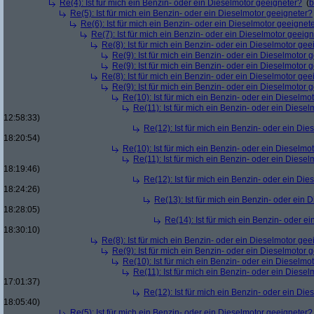
Re(4): Ist für mich ein Benzin- oder ein Dieselmotor geeigneter?
(
b
Re(5): Ist für mich ein Benzin- oder ein Dieselmotor geeigneter?
Re(6): Ist für mich ein Benzin- oder ein Dieselmotor geeignet
Re(7): Ist für mich ein Benzin- oder ein Dieselmotor geeig
Re(8): Ist für mich ein Benzin- oder ein Dieselmotor gee
Re(9): Ist für mich ein Benzin- oder ein Dieselmotor 
Re(9): Ist für mich ein Benzin- oder ein Dieselmotor 
Re(8): Ist für mich ein Benzin- oder ein Dieselmotor gee
Re(9): Ist für mich ein Benzin- oder ein Dieselmotor 
Re(10): Ist für mich ein Benzin- oder ein Dieselmo
Re(11): Ist für mich ein Benzin- oder ein Diese
12:58:33)
Re(12): Ist für mich ein Benzin- oder ein Di
18:20:54)
Re(10): Ist für mich ein Benzin- oder ein Dieselmo
Re(11): Ist für mich ein Benzin- oder ein Diese
18:19:46)
Re(12): Ist für mich ein Benzin- oder ein Di
18:24:26)
Re(13): Ist für mich ein Benzin- oder ein
18:28:05)
Re(14): Ist für mich ein Benzin- oder e
18:30:10)
Re(8): Ist für mich ein Benzin- oder ein Dieselmotor gee
Re(9): Ist für mich ein Benzin- oder ein Dieselmotor 
Re(10): Ist für mich ein Benzin- oder ein Dieselmo
Re(11): Ist für mich ein Benzin- oder ein Diese
17:01:37)
Re(12): Ist für mich ein Benzin- oder ein Di
18:05:40)
Re(5): Ist für mich ein Benzin- oder ein Dieselmotor geeigneter?