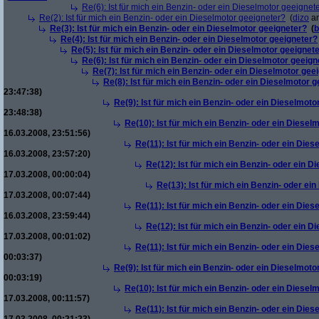
Re(6): Ist für mich ein Benzin- oder ein Dieselmotor geeignet
Re(2): Ist für mich ein Benzin- oder ein Dieselmotor geeigneter?
(
dizo
am
Re(3): Ist für mich ein Benzin- oder ein Dieselmotor geeigneter?
(
b
Re(4): Ist für mich ein Benzin- oder ein Dieselmotor geeigneter?
Re(5): Ist für mich ein Benzin- oder ein Dieselmotor geeignet
Re(6): Ist für mich ein Benzin- oder ein Dieselmotor geeign
Re(7): Ist für mich ein Benzin- oder ein Dieselmotor gee
Re(8): Ist für mich ein Benzin- oder ein Dieselmotor 
23:47:38)
Re(9): Ist für mich ein Benzin- oder ein Dieselmoto
23:48:38)
Re(10): Ist für mich ein Benzin- oder ein Diesel
16.03.2008, 23:51:56)
Re(11): Ist für mich ein Benzin- oder ein Die
16.03.2008, 23:57:20)
Re(12): Ist für mich ein Benzin- oder ein 
17.03.2008, 00:00:04)
Re(13): Ist für mich ein Benzin- oder ei
17.03.2008, 00:07:44)
Re(11): Ist für mich ein Benzin- oder ein Die
16.03.2008, 23:59:44)
Re(12): Ist für mich ein Benzin- oder ein 
17.03.2008, 00:01:02)
Re(11): Ist für mich ein Benzin- oder ein Die
00:03:37)
Re(9): Ist für mich ein Benzin- oder ein Dieselmoto
00:03:19)
Re(10): Ist für mich ein Benzin- oder ein Diesel
17.03.2008, 00:11:57)
Re(11): Ist für mich ein Benzin- oder ein Die