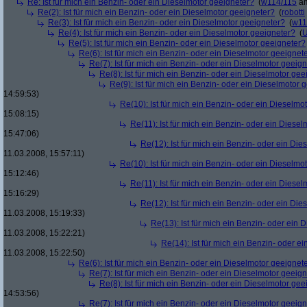
Re: Ist für mich ein Benzin- oder ein Dieselmotor geeigneter?
(
w114/115
am
Re(2): Ist für mich ein Benzin- oder ein Dieselmotor geeigneter?
(
robotti
Re(3): Ist für mich ein Benzin- oder ein Dieselmotor geeigneter?
(
w11
Re(4): Ist für mich ein Benzin- oder ein Dieselmotor geeigneter?
(
U
Re(5): Ist für mich ein Benzin- oder ein Dieselmotor geeigneter?
Re(6): Ist für mich ein Benzin- oder ein Dieselmotor geeignet
Re(7): Ist für mich ein Benzin- oder ein Dieselmotor geeig
Re(8): Ist für mich ein Benzin- oder ein Dieselmotor gee
Re(9): Ist für mich ein Benzin- oder ein Dieselmotor 
14:59:53)
Re(10): Ist für mich ein Benzin- oder ein Dieselmo
15:08:15)
Re(11): Ist für mich ein Benzin- oder ein Diese
15:47:06)
Re(12): Ist für mich ein Benzin- oder ein Di
11.03.2008, 15:57:11)
Re(10): Ist für mich ein Benzin- oder ein Dieselmo
15:12:46)
Re(11): Ist für mich ein Benzin- oder ein Diese
15:16:29)
Re(12): Ist für mich ein Benzin- oder ein Di
11.03.2008, 15:19:33)
Re(13): Ist für mich ein Benzin- oder ein
11.03.2008, 15:22:21)
Re(14): Ist für mich ein Benzin- oder e
11.03.2008, 15:22:50)
Re(6): Ist für mich ein Benzin- oder ein Dieselmotor geeignet
Re(7): Ist für mich ein Benzin- oder ein Dieselmotor geeig
Re(8): Ist für mich ein Benzin- oder ein Dieselmotor gee
14:53:56)
Re(7): Ist für mich ein Benzin- oder ein Dieselmotor geeig