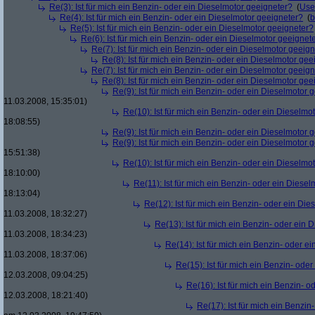
Re(3): Ist für mich ein Benzin- oder ein Dieselmotor geeigneter?
(
Use
Re(4): Ist für mich ein Benzin- oder ein Dieselmotor geeigneter?
(
b
Re(5): Ist für mich ein Benzin- oder ein Dieselmotor geeigneter?
Re(6): Ist für mich ein Benzin- oder ein Dieselmotor geeignet
Re(7): Ist für mich ein Benzin- oder ein Dieselmotor geeig
Re(8): Ist für mich ein Benzin- oder ein Dieselmotor gee
Re(7): Ist für mich ein Benzin- oder ein Dieselmotor geeig
Re(8): Ist für mich ein Benzin- oder ein Dieselmotor gee
Re(9): Ist für mich ein Benzin- oder ein Dieselmotor 
11.03.2008, 15:35:01)
Re(10): Ist für mich ein Benzin- oder ein Dieselmo
18:08:55)
Re(9): Ist für mich ein Benzin- oder ein Dieselmotor 
Re(9): Ist für mich ein Benzin- oder ein Dieselmotor 
15:51:38)
Re(10): Ist für mich ein Benzin- oder ein Dieselmo
18:10:00)
Re(11): Ist für mich ein Benzin- oder ein Diese
18:13:04)
Re(12): Ist für mich ein Benzin- oder ein Di
11.03.2008, 18:32:27)
Re(13): Ist für mich ein Benzin- oder ein
11.03.2008, 18:34:23)
Re(14): Ist für mich ein Benzin- oder e
11.03.2008, 18:37:06)
Re(15): Ist für mich ein Benzin- ode
12.03.2008, 09:04:25)
Re(16): Ist für mich ein Benzin- 
12.03.2008, 18:21:40)
Re(17): Ist für mich ein Benzi