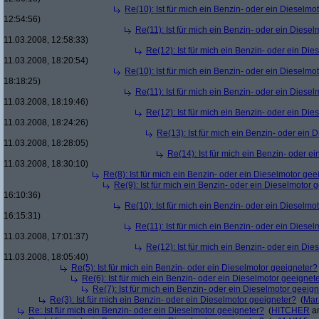
Re(10): Ist für mich ein Benzin- oder ein Dieselmo
12:54:56)
Re(11): Ist für mich ein Benzin- oder ein Diese
11.03.2008, 12:58:33)
Re(12): Ist für mich ein Benzin- oder ein Di
11.03.2008, 18:20:54)
Re(10): Ist für mich ein Benzin- oder ein Dieselmo
18:18:25)
Re(11): Ist für mich ein Benzin- oder ein Diese
11.03.2008, 18:19:46)
Re(12): Ist für mich ein Benzin- oder ein Di
11.03.2008, 18:24:26)
Re(13): Ist für mich ein Benzin- oder ein
11.03.2008, 18:28:05)
Re(14): Ist für mich ein Benzin- oder e
11.03.2008, 18:30:10)
Re(8): Ist für mich ein Benzin- oder ein Dieselmotor gee
Re(9): Ist für mich ein Benzin- oder ein Dieselmotor 
16:10:36)
Re(10): Ist für mich ein Benzin- oder ein Dieselmo
16:15:31)
Re(11): Ist für mich ein Benzin- oder ein Diese
11.03.2008, 17:01:37)
Re(12): Ist für mich ein Benzin- oder ein Di
11.03.2008, 18:05:40)
Re(5): Ist für mich ein Benzin- oder ein Dieselmotor geeigneter?
Re(6): Ist für mich ein Benzin- oder ein Dieselmotor geeignet
Re(7): Ist für mich ein Benzin- oder ein Dieselmotor geeig
Re(3): Ist für mich ein Benzin- oder ein Dieselmotor geeigneter?
(
Mar
Re: Ist für mich ein Benzin- oder ein Dieselmotor geeigneter?
(
HITCHER
am