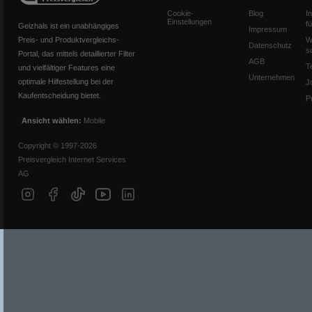
Cookie-
Blog
I
Einstellungen
f
Geizhals ist ein unabhängiges
Impressum
Preis- und Produktvergleichs-
W
Datenschutz
s
Portal, das mittels detaillierter Filter
AGB
T
und vielfältiger Features eine
Unternehmen
optimale Hilfestellung bei der
J
Kaufentscheidung bietet.
P
Ansicht wählen:
Mobile
Copyright © 1997-2026
Preisvergleich Internet Services
AG