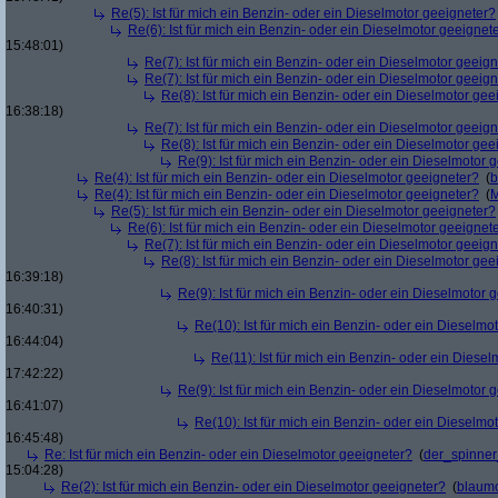
Re(5): Ist für mich ein Benzin- oder ein Dieselmotor geeigneter?
Re(6): Ist für mich ein Benzin- oder ein Dieselmotor geeignet
15:48:01)
Re(7): Ist für mich ein Benzin- oder ein Dieselmotor geeig
Re(7): Ist für mich ein Benzin- oder ein Dieselmotor geeig
Re(8): Ist für mich ein Benzin- oder ein Dieselmotor gee
16:38:18)
Re(7): Ist für mich ein Benzin- oder ein Dieselmotor geeig
Re(8): Ist für mich ein Benzin- oder ein Dieselmotor gee
Re(9): Ist für mich ein Benzin- oder ein Dieselmotor 
Re(4): Ist für mich ein Benzin- oder ein Dieselmotor geeigneter?
(
b
Re(4): Ist für mich ein Benzin- oder ein Dieselmotor geeigneter?
(
M
Re(5): Ist für mich ein Benzin- oder ein Dieselmotor geeigneter?
Re(6): Ist für mich ein Benzin- oder ein Dieselmotor geeignet
Re(7): Ist für mich ein Benzin- oder ein Dieselmotor geeig
Re(8): Ist für mich ein Benzin- oder ein Dieselmotor gee
16:39:18)
Re(9): Ist für mich ein Benzin- oder ein Dieselmotor 
16:40:31)
Re(10): Ist für mich ein Benzin- oder ein Dieselmo
16:44:04)
Re(11): Ist für mich ein Benzin- oder ein Diese
17:42:22)
Re(9): Ist für mich ein Benzin- oder ein Dieselmotor 
16:41:07)
Re(10): Ist für mich ein Benzin- oder ein Dieselmo
16:45:48)
Re: Ist für mich ein Benzin- oder ein Dieselmotor geeigneter?
(
der_spinne
15:04:28)
Re(2): Ist für mich ein Benzin- oder ein Dieselmotor geeigneter?
(
blaum