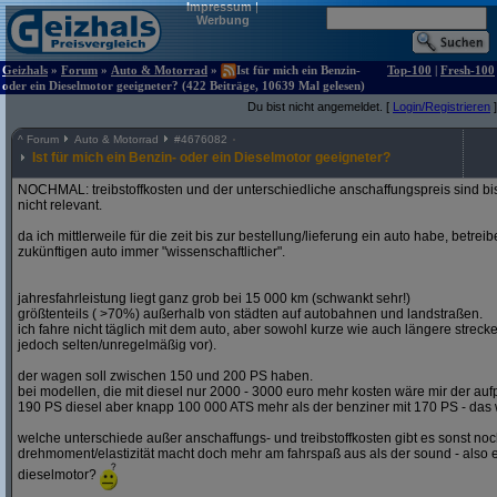
Impressum
|
Werbung
Geizhals
»
Forum
»
Auto & Motorrad
»
Ist für mich ein Benzin-
Top-100
|
Fresh-100
oder ein Dieselmotor geeigneter? (422 Beiträge, 10639 Mal gelesen)
Du bist nicht angemeldet. [
Login/Registrieren
]
^
Forum
Auto & Motorrad
#
4676082
Ist für mich ein Benzin- oder ein Dieselmotor geeigneter?
NOCHMAL: treibstoffkosten und der unterschiedliche anschaffungspreis sind bi
nicht relevant.
da ich mittlerweile für die zeit bis zur bestellung/lieferung ein auto habe, betre
zukünftigen auto immer "wissenschaftlicher".
jahresfahrleistung liegt ganz grob bei 15 000 km (schwankt sehr!)
größtenteils ( >70%) außerhalb von städten auf autobahnen und landstraßen.
ich fahre nicht täglich mit dem auto, aber sowohl kurze wie auch längere stre
jedoch selten/unregelmäßig vor).
der wagen soll zwischen 150 und 200 PS haben.
bei modellen, die mit diesel nur 2000 - 3000 euro mehr kosten wäre mir der aufp
190 PS diesel aber knapp 100 000 ATS mehr als der benziner mit 170 PS - das w
welche unterschiede außer anschaffungs- und treibstoffkosten gibt es sonst noch
drehmoment/elastizität macht doch mehr am fahrspaß aus als der sound - also e
dieselmotor?