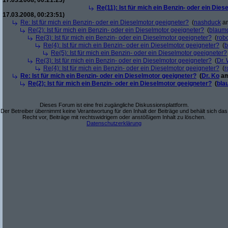
17.03.2008, 00:21:23)
Re(11): Ist für mich ein Benzin- oder ein Die
17.03.2008, 00:23:51)
Re: Ist für mich ein Benzin- oder ein Dieselmotor geeigneter?
(
nashduck
am
Re(2): Ist für mich ein Benzin- oder ein Dieselmotor geeigneter?
(
blaum
Re(3): Ist für mich ein Benzin- oder ein Dieselmotor geeigneter?
(
robo
Re(4): Ist für mich ein Benzin- oder ein Dieselmotor geeigneter?
(
b
Re(5): Ist für mich ein Benzin- oder ein Dieselmotor geeigneter?
Re(3): Ist für mich ein Benzin- oder ein Dieselmotor geeigneter?
(
Dr.
Re(4): Ist für mich ein Benzin- oder ein Dieselmotor geeigneter?
(
r
Re: Ist für mich ein Benzin- oder ein Dieselmotor geeigneter?
(
Dr. Ko
am
Re(2): Ist für mich ein Benzin- oder ein Dieselmotor geeigneter?
(
bla
Dieses Forum ist eine frei zugängliche Diskussionsplattform.
Der Betreiber übernimmt keine Verantwortung für den Inhalt der Beiträge und behält sich das
Recht vor, Beiträge mit rechtswidrigem oder anstößigem Inhalt zu löschen.
Datenschutzerklärung