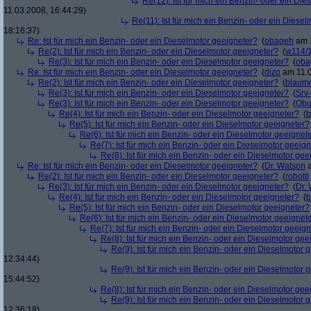
Re(12): Ist für mich ein Benzin- oder ein Di
11.03.2008, 16:44:29)
Re(11): Ist für mich ein Benzin- oder ein Diese
18:16:37)
Re: Ist für mich ein Benzin- oder ein Dieselmotor geeigneter?
(
obageh
am 1
Re(2): Ist für mich ein Benzin- oder ein Dieselmotor geeigneter?
(
w114/
Re(3): Ist für mich ein Benzin- oder ein Dieselmotor geeigneter?
(
oba
Re: Ist für mich ein Benzin- oder ein Dieselmotor geeigneter?
(
dizo
am 11.0
Re(2): Ist für mich ein Benzin- oder ein Dieselmotor geeigneter?
(
blaum
Re(3): Ist für mich ein Benzin- oder ein Dieselmotor geeigneter?
(
Srv
Re(3): Ist für mich ein Benzin- oder ein Dieselmotor geeigneter?
(
Qbu
Re(4): Ist für mich ein Benzin- oder ein Dieselmotor geeigneter?
(
b
Re(5): Ist für mich ein Benzin- oder ein Dieselmotor geeigneter?
Re(6): Ist für mich ein Benzin- oder ein Dieselmotor geeignet
Re(7): Ist für mich ein Benzin- oder ein Dieselmotor geeig
Re(8): Ist für mich ein Benzin- oder ein Dieselmotor gee
Re: Ist für mich ein Benzin- oder ein Dieselmotor geeigneter?
(
Dr. Watson
a
Re(2): Ist für mich ein Benzin- oder ein Dieselmotor geeigneter?
(
robotti
Re(3): Ist für mich ein Benzin- oder ein Dieselmotor geeigneter?
(
Dr.
Re(4): Ist für mich ein Benzin- oder ein Dieselmotor geeigneter?
(
b
Re(5): Ist für mich ein Benzin- oder ein Dieselmotor geeigneter?
Re(6): Ist für mich ein Benzin- oder ein Dieselmotor geeignet
Re(7): Ist für mich ein Benzin- oder ein Dieselmotor geeig
Re(8): Ist für mich ein Benzin- oder ein Dieselmotor gee
Re(9): Ist für mich ein Benzin- oder ein Dieselmotor 
12:34:44)
Re(9): Ist für mich ein Benzin- oder ein Dieselmotor 
15:44:52)
Re(8): Ist für mich ein Benzin- oder ein Dieselmotor gee
Re(9): Ist für mich ein Benzin- oder ein Dieselmotor 
12:36:18)