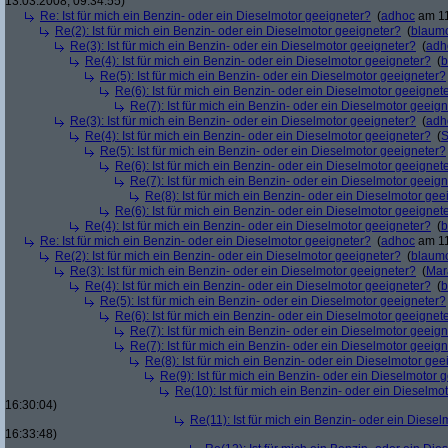
13.03.2008, 09:34:55)
Re: Ist für mich ein Benzin- oder ein Dieselmotor geeigneter?
(
adhoc
am 11
Re(2): Ist für mich ein Benzin- oder ein Dieselmotor geeigneter?
(
blaum
Re(3): Ist für mich ein Benzin- oder ein Dieselmotor geeigneter?
(
adh
Re(4): Ist für mich ein Benzin- oder ein Dieselmotor geeigneter?
(
b
Re(5): Ist für mich ein Benzin- oder ein Dieselmotor geeigneter?
Re(6): Ist für mich ein Benzin- oder ein Dieselmotor geeignet
Re(7): Ist für mich ein Benzin- oder ein Dieselmotor geeig
Re(3): Ist für mich ein Benzin- oder ein Dieselmotor geeigneter?
(
adh
Re(4): Ist für mich ein Benzin- oder ein Dieselmotor geeigneter?
(
S
Re(5): Ist für mich ein Benzin- oder ein Dieselmotor geeigneter?
Re(6): Ist für mich ein Benzin- oder ein Dieselmotor geeignet
Re(7): Ist für mich ein Benzin- oder ein Dieselmotor geeig
Re(8): Ist für mich ein Benzin- oder ein Dieselmotor gee
Re(6): Ist für mich ein Benzin- oder ein Dieselmotor geeignet
Re(4): Ist für mich ein Benzin- oder ein Dieselmotor geeigneter?
(
b
Re: Ist für mich ein Benzin- oder ein Dieselmotor geeigneter?
(
adhoc
am 11
Re(2): Ist für mich ein Benzin- oder ein Dieselmotor geeigneter?
(
blaum
Re(3): Ist für mich ein Benzin- oder ein Dieselmotor geeigneter?
(
Mar
Re(4): Ist für mich ein Benzin- oder ein Dieselmotor geeigneter?
(
b
Re(5): Ist für mich ein Benzin- oder ein Dieselmotor geeigneter?
Re(6): Ist für mich ein Benzin- oder ein Dieselmotor geeignet
Re(7): Ist für mich ein Benzin- oder ein Dieselmotor geeig
Re(7): Ist für mich ein Benzin- oder ein Dieselmotor geeig
Re(8): Ist für mich ein Benzin- oder ein Dieselmotor gee
Re(9): Ist für mich ein Benzin- oder ein Dieselmotor 
Re(10): Ist für mich ein Benzin- oder ein Dieselmo
16:30:04)
Re(11): Ist für mich ein Benzin- oder ein Diese
16:33:48)