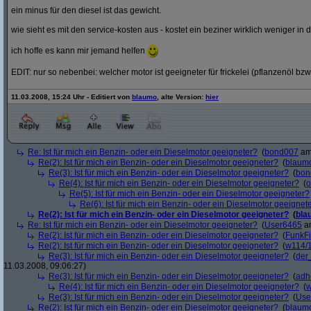
ein minus für den diesel ist das gewicht.
wie sieht es mit den service-kosten aus - kostet ein beziner wirklich weniger in 
ich hoffe es kann mir jemand helfen
EDIT: nur so nebenbei: welcher motor ist geeigneter für frickelei (pflanzenöl bzw
11.03.2008, 15:24 Uhr - Editiert von
blaumo
, alte Version:
hier
Re: Ist für mich ein Benzin- oder ein Dieselmotor geeigneter?
(
bond007
am 
Re(2): Ist für mich ein Benzin- oder ein Dieselmotor geeigneter?
(
blaum
Re(3): Ist für mich ein Benzin- oder ein Dieselmotor geeigneter?
(
bon
Re(4): Ist für mich ein Benzin- oder ein Dieselmotor geeigneter?
(
o
Re(5): Ist für mich ein Benzin- oder ein Dieselmotor geeigneter?
Re(6): Ist für mich ein Benzin- oder ein Dieselmotor geeignet
Re(2): Ist für mich ein Benzin- oder ein Dieselmotor geeigneter?
(
bla
Re: Ist für mich ein Benzin- oder ein Dieselmotor geeigneter?
(
User6465
am
Re(2): Ist für mich ein Benzin- oder ein Dieselmotor geeigneter?
(
FunkF
Re(2): Ist für mich ein Benzin- oder ein Dieselmotor geeigneter?
(
w114/
Re(3): Ist für mich ein Benzin- oder ein Dieselmotor geeigneter?
(
der
11.03.2008, 09:06:27)
Re(3): Ist für mich ein Benzin- oder ein Dieselmotor geeigneter?
(
adh
Re(4): Ist für mich ein Benzin- oder ein Dieselmotor geeigneter?
(
w
Re(3): Ist für mich ein Benzin- oder ein Dieselmotor geeigneter?
(
Use
Re(2): Ist für mich ein Benzin- oder ein Dieselmotor geeigneter?
(
blaum