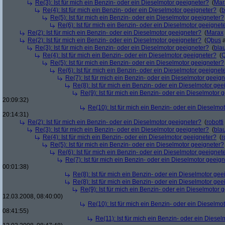
Re(3): Ist für mich ein Benzin- oder ein Dieselmotor geeigneter?
(
Mar
Re(4): Ist für mich ein Benzin- oder ein Dieselmotor geeigneter?
(
b
Re(5): Ist für mich ein Benzin- oder ein Dieselmotor geeigneter?
Re(6): Ist für mich ein Benzin- oder ein Dieselmotor geeignet
Re(2): Ist für mich ein Benzin- oder ein Dieselmotor geeigneter?
(
Marax
Re(2): Ist für mich ein Benzin- oder ein Dieselmotor geeigneter?
(
Qbus
a
Re(3): Ist für mich ein Benzin- oder ein Dieselmotor geeigneter?
(
bla
Re(4): Ist für mich ein Benzin- oder ein Dieselmotor geeigneter?
(
Re(5): Ist für mich ein Benzin- oder ein Dieselmotor geeigneter?
Re(6): Ist für mich ein Benzin- oder ein Dieselmotor geeignet
Re(7): Ist für mich ein Benzin- oder ein Dieselmotor geeig
Re(8): Ist für mich ein Benzin- oder ein Dieselmotor gee
Re(9): Ist für mich ein Benzin- oder ein Dieselmotor 
20:09:32)
Re(10): Ist für mich ein Benzin- oder ein Dieselmo
20:14:31)
Re(2): Ist für mich ein Benzin- oder ein Dieselmotor geeigneter?
(
robotti
Re(3): Ist für mich ein Benzin- oder ein Dieselmotor geeigneter?
(
bla
Re(4): Ist für mich ein Benzin- oder ein Dieselmotor geeigneter?
(
r
Re(5): Ist für mich ein Benzin- oder ein Dieselmotor geeigneter?
Re(6): Ist für mich ein Benzin- oder ein Dieselmotor geeignet
Re(7): Ist für mich ein Benzin- oder ein Dieselmotor geeig
00:01:38)
Re(8): Ist für mich ein Benzin- oder ein Dieselmotor gee
Re(8): Ist für mich ein Benzin- oder ein Dieselmotor gee
Re(9): Ist für mich ein Benzin- oder ein Dieselmotor 
12.03.2008, 08:40:00)
Re(10): Ist für mich ein Benzin- oder ein Dieselmo
08:41:55)
Re(11): Ist für mich ein Benzin- oder ein Diese