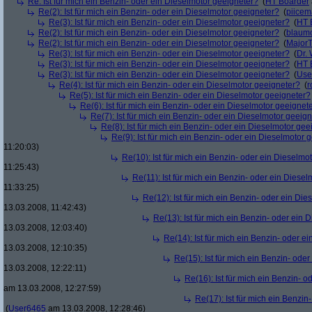
Re: Ist für mich ein Benzin- oder ein Dieselmotor geeigneter?
(
HT Boarder
Re(2): Ist für mich ein Benzin- oder ein Dieselmotor geeigneter?
(
piice
Re(3): Ist für mich ein Benzin- oder ein Dieselmotor geeigneter?
(
HT 
Re(2): Ist für mich ein Benzin- oder ein Dieselmotor geeigneter?
(
blaum
Re(2): Ist für mich ein Benzin- oder ein Dieselmotor geeigneter?
(
Major
Re(3): Ist für mich ein Benzin- oder ein Dieselmotor geeigneter?
(
Dr.
Re(3): Ist für mich ein Benzin- oder ein Dieselmotor geeigneter?
(
HT 
Re(3): Ist für mich ein Benzin- oder ein Dieselmotor geeigneter?
(
Use
Re(4): Ist für mich ein Benzin- oder ein Dieselmotor geeigneter?
(
r
Re(5): Ist für mich ein Benzin- oder ein Dieselmotor geeigneter?
Re(6): Ist für mich ein Benzin- oder ein Dieselmotor geeignet
Re(7): Ist für mich ein Benzin- oder ein Dieselmotor geeig
Re(8): Ist für mich ein Benzin- oder ein Dieselmotor gee
Re(9): Ist für mich ein Benzin- oder ein Dieselmotor 
11:20:03)
Re(10): Ist für mich ein Benzin- oder ein Dieselmo
11:25:43)
Re(11): Ist für mich ein Benzin- oder ein Diese
11:33:25)
Re(12): Ist für mich ein Benzin- oder ein Di
13.03.2008, 11:42:43)
Re(13): Ist für mich ein Benzin- oder ein
13.03.2008, 12:03:40)
Re(14): Ist für mich ein Benzin- oder e
13.03.2008, 12:10:35)
Re(15): Ist für mich ein Benzin- ode
13.03.2008, 12:22:11)
Re(16): Ist für mich ein Benzin- 
am 13.03.2008, 12:27:59)
Re(17): Ist für mich ein Benzi
(
User6465
am 13.03.2008, 12:28:46)