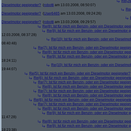
Re(26)
Dieselmotor geeigneter?
(
robotti
am 13.03.2008, 08:50:07)
Re(
Dieselmotor geeigneter?
(
User6465
am 13.03.2008, 09:24:26)
Dieselmotor geeigneter?
(
robotti
am 13.03.2008, 09:29:57)
Re(8): Ist für mich ein Benzin- oder ein Dieselmotor gee
Re(9): Ist für mich ein Benzin- oder ein Dieselmotor 
12.03.2008, 08:37:28)
Re(10): Ist für mich ein Benzin- oder ein Dieselmo
08:40:48)
Re(7): Ist für mich ein Benzin- oder ein Dieselmotor geeig
Re(8): Ist für mich ein Benzin- oder ein Dieselmotor gee
Re(9): Ist für mich ein Benzin- oder ein Dieselmotor 
18:24:11)
Re(10): Ist für mich ein Benzin- oder ein Dieselmo
19:44:07)
Re(5): Ist für mich ein Benzin- oder ein Dieselmotor geeigneter?
Re(6): Ist für mich ein Benzin- oder ein Dieselmotor geeignet
Re(7): Ist für mich ein Benzin- oder ein Dieselmotor geeig
Re(8): Ist für mich ein Benzin- oder ein Dieselmotor gee
Re(7): Ist für mich ein Benzin- oder ein Dieselmotor geeig
Re(8): Ist für mich ein Benzin- oder ein Dieselmotor gee
Re(6): Ist für mich ein Benzin- oder ein Dieselmotor geeignet
Re(7): Ist für mich ein Benzin- oder ein Dieselmotor geeig
Re(8): Ist für mich ein Benzin- oder ein Dieselmotor gee
Re(9): Ist für mich ein Benzin- oder ein Dieselmotor 
11:47:28)
Re(8): Ist für mich ein Benzin- oder ein Dieselmotor gee
Re(9): Ist für mich ein Benzin- oder ein Dieselmotor 
18:23:38)