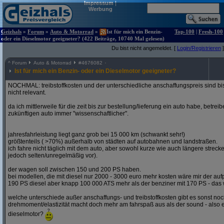
Impressum
|
Werbung
Geizhals
»
Forum
»
Auto & Motorrad
»
Ist für mich ein Benzin-
Top-100
|
Fresh-100
oder ein Dieselmotor geeigneter? (422 Beiträge, 10740 Mal gelesen)
Du bist nicht angemeldet. [
Login/Registrieren
]
^
Forum
Auto & Motorrad
#
4676082
Ist für mich ein Benzin- oder ein Dieselmotor geeigneter?
NOCHMAL: treibstoffkosten und der unterschiedliche anschaffungspreis sind bi
nicht relevant.
da ich mittlerweile für die zeit bis zur bestellung/lieferung ein auto habe, betre
zukünftigen auto immer "wissenschaftlicher".
jahresfahrleistung liegt ganz grob bei 15 000 km (schwankt sehr!)
größtenteils ( >70%) außerhalb von städten auf autobahnen und landstraßen.
ich fahre nicht täglich mit dem auto, aber sowohl kurze wie auch längere stre
jedoch selten/unregelmäßig vor).
der wagen soll zwischen 150 und 200 PS haben.
bei modellen, die mit diesel nur 2000 - 3000 euro mehr kosten wäre mir der aufp
190 PS diesel aber knapp 100 000 ATS mehr als der benziner mit 170 PS - das w
welche unterschiede außer anschaffungs- und treibstoffkosten gibt es sonst noch
drehmoment/elastizität macht doch mehr am fahrspaß aus als der sound - also e
dieselmotor?