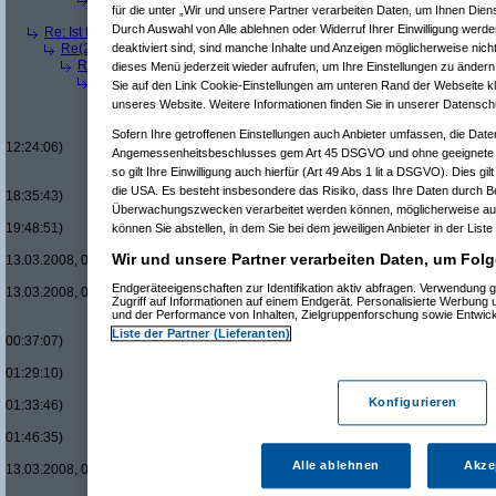
für die unter „Wir und unsere Partner verarbeiten Daten, um Ihnen Dien
Re(5): Ist für mich ein Benzin- oder ein Dieselmotor geeigneter?
Durch Auswahl von Alle ablehnen oder Widerruf Ihrer Einwilligung werde
Re: Ist für mich ein Benzin- oder ein Dieselmotor geeigneter?
(
Superfast
am
Re(2): Ist für mich ein Benzin- oder ein Dieselmotor geeigneter?
(
dizo
am
deaktiviert sind, sind manche Inhalte und Anzeigen möglicherweise nicht
Re(3): Ist für mich ein Benzin- oder ein Dieselmotor geeigneter?
(
Use
dieses Menü jederzeit wieder aufrufen, um Ihre Einstellungen zu ändern 
Re(4): Ist für mich ein Benzin- oder ein Dieselmotor geeigneter?
(
d
Sie auf den Link Cookie-Einstellungen am unteren Rand der Webseite kli
Re(5): Ist für mich ein Benzin- oder ein Dieselmotor geeigneter?
unseres Website. Weitere Informationen finden Sie in unserer Datensch
Re(6): Ist für mich ein Benzin- oder ein Dieselmotor geeignet
Re(7): Ist für mich ein Benzin- oder ein Dieselmotor geeig
Sofern Ihre getroffenen Einstellungen auch Anbieter umfassen, die Daten
12:24:06)
Angemessenheitsbeschlusses gem Art 45 DSGVO und ohne geeignete G
Re(8): Ist für mich ein Benzin- oder ein Dieselmotor gee
so gilt Ihre Einwilligung auch hierfür (Art 49 Abs 1 lit a DSGVO). Dies gi
Re(9): Ist für mich ein Benzin- oder ein Dieselmotor 
die USA. Es besteht insbesondere das Risiko, dass Ihre Daten durch B
18:35:43)
Überwachungszwecken verarbeitet werden können, möglicherweise auc
Re(10): Ist für mich ein Benzin- oder ein Dieselmo
19:48:51)
können Sie abstellen, in dem Sie bei dem jeweiligen Anbieter in der Liste
Re(11): Ist für mich ein Benzin- oder ein Diese
Wir und unsere Partner verarbeiten Daten, um Folg
13.03.2008, 00:31:57)
Re(11): Ist für mich ein Benzin- oder ein Diese
Endgeräteeigenschaften zur Identifikation aktiv abfragen. Verwendung 
13.03.2008, 04:20:58)
Zugriff auf Informationen auf einem Endgerät. Personalisierte Werbung
Re(7): Ist für mich ein Benzin- oder ein Dieselmotor geeig
und der Performance von Inhalten, Zielgruppenforschung sowie Entwic
Re(7): Ist für mich ein Benzin- oder ein Dieselmotor geeig
Liste der Partner (Lieferanten)
00:37:07)
Re(8): Ist für mich ein Benzin- oder ein Dieselmotor gee
01:29:10)
Re(9): Ist für mich ein Benzin- oder ein Dieselmotor 
Konfigurieren
01:33:46)
Re(10): Ist für mich ein Benzin- oder ein Dieselmo
01:46:35)
Re(11): Ist für mich ein Benzin- oder ein Diese
Alle ablehnen
Akze
13.03.2008, 01:53:27)
Re(12): Ist für mich ein Benzin- oder ein Di