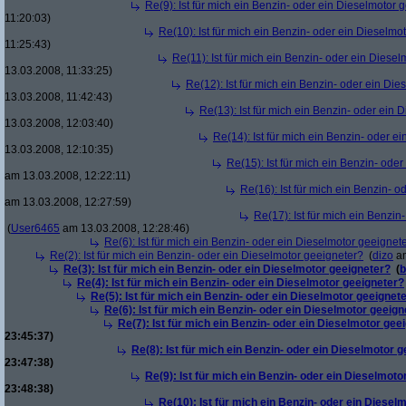
Re(9): Ist für mich ein Benzin- oder ein Dieselmotor 
11:20:03)
Re(10): Ist für mich ein Benzin- oder ein Dieselmo
11:25:43)
Re(11): Ist für mich ein Benzin- oder ein Diese
13.03.2008, 11:33:25)
Re(12): Ist für mich ein Benzin- oder ein Di
13.03.2008, 11:42:43)
Re(13): Ist für mich ein Benzin- oder ein
13.03.2008, 12:03:40)
Re(14): Ist für mich ein Benzin- oder e
13.03.2008, 12:10:35)
Re(15): Ist für mich ein Benzin- ode
am 13.03.2008, 12:22:11)
Re(16): Ist für mich ein Benzin- 
am 13.03.2008, 12:27:59)
Re(17): Ist für mich ein Benzi
(
User6465
am 13.03.2008, 12:28:46)
Re(6): Ist für mich ein Benzin- oder ein Dieselmotor geeignet
Re(2): Ist für mich ein Benzin- oder ein Dieselmotor geeigneter?
(
dizo
am
Re(3): Ist für mich ein Benzin- oder ein Dieselmotor geeigneter?
(
b
Re(4): Ist für mich ein Benzin- oder ein Dieselmotor geeigneter?
Re(5): Ist für mich ein Benzin- oder ein Dieselmotor geeignet
Re(6): Ist für mich ein Benzin- oder ein Dieselmotor geeign
Re(7): Ist für mich ein Benzin- oder ein Dieselmotor gee
23:45:37)
Re(8): Ist für mich ein Benzin- oder ein Dieselmotor 
23:47:38)
Re(9): Ist für mich ein Benzin- oder ein Dieselmoto
23:48:38)
Re(10): Ist für mich ein Benzin- oder ein Diesel