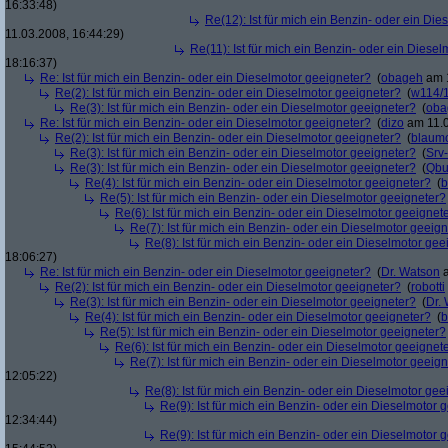
16:33:48)
Re(12): Ist für mich ein Benzin- oder ein Di
11.03.2008, 16:44:29)
Re(11): Ist für mich ein Benzin- oder ein Diese
18:16:37)
Re: Ist für mich ein Benzin- oder ein Dieselmotor geeigneter?
(
obageh
am 1
Re(2): Ist für mich ein Benzin- oder ein Dieselmotor geeigneter?
(
w114/
Re(3): Ist für mich ein Benzin- oder ein Dieselmotor geeigneter?
(
oba
Re: Ist für mich ein Benzin- oder ein Dieselmotor geeigneter?
(
dizo
am 11.0
Re(2): Ist für mich ein Benzin- oder ein Dieselmotor geeigneter?
(
blaum
Re(3): Ist für mich ein Benzin- oder ein Dieselmotor geeigneter?
(
Srv
Re(3): Ist für mich ein Benzin- oder ein Dieselmotor geeigneter?
(
Qbu
Re(4): Ist für mich ein Benzin- oder ein Dieselmotor geeigneter?
(
b
Re(5): Ist für mich ein Benzin- oder ein Dieselmotor geeigneter?
Re(6): Ist für mich ein Benzin- oder ein Dieselmotor geeignet
Re(7): Ist für mich ein Benzin- oder ein Dieselmotor geeig
Re(8): Ist für mich ein Benzin- oder ein Dieselmotor gee
18:06:27)
Re: Ist für mich ein Benzin- oder ein Dieselmotor geeigneter?
(
Dr. Watson
a
Re(2): Ist für mich ein Benzin- oder ein Dieselmotor geeigneter?
(
robotti
Re(3): Ist für mich ein Benzin- oder ein Dieselmotor geeigneter?
(
Dr.
Re(4): Ist für mich ein Benzin- oder ein Dieselmotor geeigneter?
(
b
Re(5): Ist für mich ein Benzin- oder ein Dieselmotor geeigneter?
Re(6): Ist für mich ein Benzin- oder ein Dieselmotor geeignet
Re(7): Ist für mich ein Benzin- oder ein Dieselmotor geeig
12:05:22)
Re(8): Ist für mich ein Benzin- oder ein Dieselmotor gee
Re(9): Ist für mich ein Benzin- oder ein Dieselmotor 
12:34:44)
Re(9): Ist für mich ein Benzin- oder ein Dieselmotor 