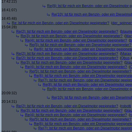
17:42:22)
Re(9): Ist für mich ein Benzin- oder ein Dieselmotor 
16:41:07)
Re(10): Ist für mich ein Benzin- oder ein Dieselmo
16:45:48)
Re: Ist für mich ein Benzin- oder ein Dieselmotor geeigneter?
(
der_spinne
15:04:28)
Re(2): Ist für mich ein Benzin- oder ein Dieselmotor geeigneter?
(
blaum
Re(3): Ist für mich ein Benzin- oder ein Dieselmotor geeigneter?
(
Mar
Re(4): Ist für mich ein Benzin- oder ein Dieselmotor geeigneter?
(
b
Re(5): Ist für mich ein Benzin- oder ein Dieselmotor geeigneter?
Re(6): Ist für mich ein Benzin- oder ein Dieselmotor geeignet
Re(2): Ist für mich ein Benzin- oder ein Dieselmotor geeigneter?
(
Marax
Re(2): Ist für mich ein Benzin- oder ein Dieselmotor geeigneter?
(
Qbus
a
Re(3): Ist für mich ein Benzin- oder ein Dieselmotor geeigneter?
(
bla
Re(4): Ist für mich ein Benzin- oder ein Dieselmotor geeigneter?
(
Re(5): Ist für mich ein Benzin- oder ein Dieselmotor geeigneter?
Re(6): Ist für mich ein Benzin- oder ein Dieselmotor geeignet
Re(7): Ist für mich ein Benzin- oder ein Dieselmotor geeig
Re(8): Ist für mich ein Benzin- oder ein Dieselmotor gee
Re(9): Ist für mich ein Benzin- oder ein Dieselmotor 
20:09:32)
Re(10): Ist für mich ein Benzin- oder ein Dieselmo
20:14:31)
Re(2): Ist für mich ein Benzin- oder ein Dieselmotor geeigneter?
(
robotti
Re(3): Ist für mich ein Benzin- oder ein Dieselmotor geeigneter?
(
bla
Re(4): Ist für mich ein Benzin- oder ein Dieselmotor geeigneter?
(
r
Re(5): Ist für mich ein Benzin- oder ein Dieselmotor geeigneter?
Re(6): Ist für mich ein Benzin- oder ein Dieselmotor geeignet
Re(7): Ist für mich ein Benzin- oder ein Dieselmotor geeig