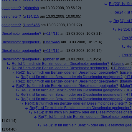
Re(23): Ist fü
geeigneter?
(
gibberish
am 13.03.2008, 09:56:12)
Re(24): Ist
geeigneter?
(
w114/115
am 13.03.2008, 10:00:05)
Re(24): Ist
geeigneter?
(
User6465
am 13.03.2008, 10:01:22)
Re(25): I
Dieselmotor geeigneter?
(
w114/115
am 13.03.2008, 10:03:21)
Re(26)
Dieselmotor geeigneter?
(
User6465
am 13.03.2008, 10:17:16)
Re(
Dieselmotor geeigneter?
(
w114/115
am 13.03.2008, 10:26:14)
Re(26)
Dieselmotor geeigneter?
(
gibberish
am 13.03.2008, 11:10:25)
Re: Ist für mich ein Benzin- oder ein Dieselmotor geeigneter?
(
blaumo
am 1
Re: Ist für mich ein Benzin- oder ein Dieselmotor geeigneter?
(
HT Boarder
Re(2): Ist für mich ein Benzin- oder ein Dieselmotor geeigneter?
(
piice
Re(3): Ist für mich ein Benzin- oder ein Dieselmotor geeigneter?
(
HT 
Re(2): Ist für mich ein Benzin- oder ein Dieselmotor geeigneter?
(
blaum
Re(2): Ist für mich ein Benzin- oder ein Dieselmotor geeigneter?
(
Major
Re(3): Ist für mich ein Benzin- oder ein Dieselmotor geeigneter?
(
Dr.
Re(3): Ist für mich ein Benzin- oder ein Dieselmotor geeigneter?
(
HT 
Re(3): Ist für mich ein Benzin- oder ein Dieselmotor geeigneter?
(
Use
Re(4): Ist für mich ein Benzin- oder ein Dieselmotor geeigneter?
(
r
Re(5): Ist für mich ein Benzin- oder ein Dieselmotor geeigneter?
Re(6): Ist für mich ein Benzin- oder ein Dieselmotor geeignet
Re(7): Ist für mich ein Benzin- oder ein Dieselmotor geeig
11:01:14)
Re(8): Ist für mich ein Benzin- oder ein Dieselmotor gee
11:04:46)