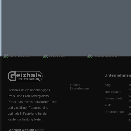
Unternehme
Cookie-
Blog
I
Einstellungen
f
Geizhals ist ein unabhängiges
Impressum
Preis- und Produktvergleichs-
W
Datenschutz
s
Portal, das mittels detaillierter Filter
AGB
T
und vielfältiger Features eine
Unternehmen
optimale Hilfestellung bei der
J
Kaufentscheidung bietet.
P
Ansicht wählen:
Mobile