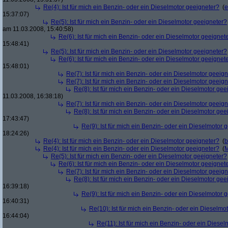
Re(4): Ist für mich ein Benzin- oder ein Dieselmotor geeigneter?
(
e
15:37:07)
Re(5): Ist für mich ein Benzin- oder ein Dieselmotor geeigneter?
am 11.03.2008, 15:40:58)
Re(6): Ist für mich ein Benzin- oder ein Dieselmotor geeignet
15:48:41)
Re(5): Ist für mich ein Benzin- oder ein Dieselmotor geeigneter?
Re(6): Ist für mich ein Benzin- oder ein Dieselmotor geeignet
15:48:01)
Re(7): Ist für mich ein Benzin- oder ein Dieselmotor geeig
Re(7): Ist für mich ein Benzin- oder ein Dieselmotor geeig
Re(8): Ist für mich ein Benzin- oder ein Dieselmotor gee
11.03.2008, 16:38:18)
Re(7): Ist für mich ein Benzin- oder ein Dieselmotor geeig
Re(8): Ist für mich ein Benzin- oder ein Dieselmotor gee
17:43:47)
Re(9): Ist für mich ein Benzin- oder ein Dieselmotor 
18:24:26)
Re(4): Ist für mich ein Benzin- oder ein Dieselmotor geeigneter?
(
b
Re(4): Ist für mich ein Benzin- oder ein Dieselmotor geeigneter?
(
M
Re(5): Ist für mich ein Benzin- oder ein Dieselmotor geeigneter?
Re(6): Ist für mich ein Benzin- oder ein Dieselmotor geeignet
Re(7): Ist für mich ein Benzin- oder ein Dieselmotor geeig
Re(8): Ist für mich ein Benzin- oder ein Dieselmotor gee
16:39:18)
Re(9): Ist für mich ein Benzin- oder ein Dieselmotor 
16:40:31)
Re(10): Ist für mich ein Benzin- oder ein Dieselmo
16:44:04)
Re(11): Ist für mich ein Benzin- oder ein Diese