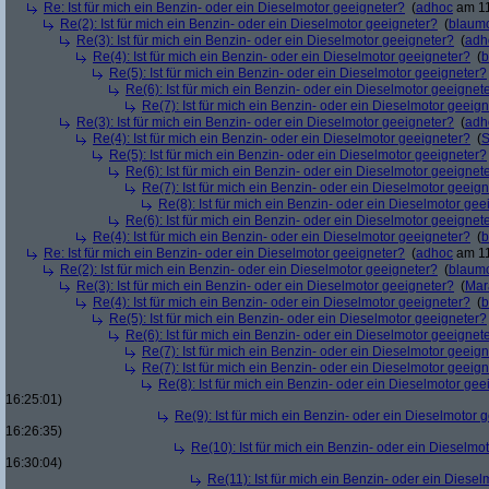
Re: Ist für mich ein Benzin- oder ein Dieselmotor geeigneter?
(
adhoc
am 11
Re(2): Ist für mich ein Benzin- oder ein Dieselmotor geeigneter?
(
blaum
Re(3): Ist für mich ein Benzin- oder ein Dieselmotor geeigneter?
(
adh
Re(4): Ist für mich ein Benzin- oder ein Dieselmotor geeigneter?
(
b
Re(5): Ist für mich ein Benzin- oder ein Dieselmotor geeigneter?
Re(6): Ist für mich ein Benzin- oder ein Dieselmotor geeignet
Re(7): Ist für mich ein Benzin- oder ein Dieselmotor geeig
Re(3): Ist für mich ein Benzin- oder ein Dieselmotor geeigneter?
(
adh
Re(4): Ist für mich ein Benzin- oder ein Dieselmotor geeigneter?
(
S
Re(5): Ist für mich ein Benzin- oder ein Dieselmotor geeigneter?
Re(6): Ist für mich ein Benzin- oder ein Dieselmotor geeignet
Re(7): Ist für mich ein Benzin- oder ein Dieselmotor geeig
Re(8): Ist für mich ein Benzin- oder ein Dieselmotor gee
Re(6): Ist für mich ein Benzin- oder ein Dieselmotor geeignet
Re(4): Ist für mich ein Benzin- oder ein Dieselmotor geeigneter?
(
b
Re: Ist für mich ein Benzin- oder ein Dieselmotor geeigneter?
(
adhoc
am 11
Re(2): Ist für mich ein Benzin- oder ein Dieselmotor geeigneter?
(
blaum
Re(3): Ist für mich ein Benzin- oder ein Dieselmotor geeigneter?
(
Mar
Re(4): Ist für mich ein Benzin- oder ein Dieselmotor geeigneter?
(
b
Re(5): Ist für mich ein Benzin- oder ein Dieselmotor geeigneter?
Re(6): Ist für mich ein Benzin- oder ein Dieselmotor geeignet
Re(7): Ist für mich ein Benzin- oder ein Dieselmotor geeig
Re(7): Ist für mich ein Benzin- oder ein Dieselmotor geeig
Re(8): Ist für mich ein Benzin- oder ein Dieselmotor gee
16:25:01)
Re(9): Ist für mich ein Benzin- oder ein Dieselmotor 
16:26:35)
Re(10): Ist für mich ein Benzin- oder ein Dieselmo
16:30:04)
Re(11): Ist für mich ein Benzin- oder ein Diese