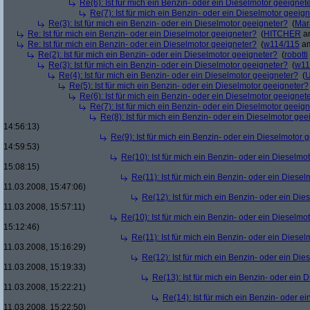
Re(6): Ist für mich ein Benzin- oder ein Dieselmotor geeignet
Re(7): Ist für mich ein Benzin- oder ein Dieselmotor geeig
Re(3): Ist für mich ein Benzin- oder ein Dieselmotor geeigneter?
(
Mar
Re: Ist für mich ein Benzin- oder ein Dieselmotor geeigneter?
(
HITCHER
am
Re: Ist für mich ein Benzin- oder ein Dieselmotor geeigneter?
(
w114/115
am
Re(2): Ist für mich ein Benzin- oder ein Dieselmotor geeigneter?
(
robotti
Re(3): Ist für mich ein Benzin- oder ein Dieselmotor geeigneter?
(
w11
Re(4): Ist für mich ein Benzin- oder ein Dieselmotor geeigneter?
(
U
Re(5): Ist für mich ein Benzin- oder ein Dieselmotor geeigneter?
Re(6): Ist für mich ein Benzin- oder ein Dieselmotor geeignet
Re(7): Ist für mich ein Benzin- oder ein Dieselmotor geeig
Re(8): Ist für mich ein Benzin- oder ein Dieselmotor gee
14:56:13)
Re(9): Ist für mich ein Benzin- oder ein Dieselmotor 
14:59:53)
Re(10): Ist für mich ein Benzin- oder ein Dieselmo
15:08:15)
Re(11): Ist für mich ein Benzin- oder ein Diese
11.03.2008, 15:47:06)
Re(12): Ist für mich ein Benzin- oder ein Di
11.03.2008, 15:57:11)
Re(10): Ist für mich ein Benzin- oder ein Dieselmo
15:12:46)
Re(11): Ist für mich ein Benzin- oder ein Diese
11.03.2008, 15:16:29)
Re(12): Ist für mich ein Benzin- oder ein Di
11.03.2008, 15:19:33)
Re(13): Ist für mich ein Benzin- oder ein
11.03.2008, 15:22:21)
Re(14): Ist für mich ein Benzin- oder e
11.03.2008, 15:22:50)