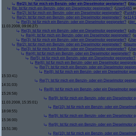
Re(2): Ist für mich ein Benzin- oder ein Dieselmotor geeigneter?
(
bla
Re: Ist für mich ein Benzin- oder ein Dieselmotor geeigneter?
(
User6465
am
Re(2): Ist für mich ein Benzin- oder ein Dieselmotor geeigneter?
(
FunkF
Re(2): Ist für mich ein Benzin- oder ein Dieselmotor geeigneter?
(
w114/
Re(3): Ist für mich ein Benzin- oder ein Dieselmotor geeigneter?
(
der
11.03.2008, 09:06:27)
Re(3): Ist für mich ein Benzin- oder ein Dieselmotor geeigneter?
(
adh
Re(4): Ist für mich ein Benzin- oder ein Dieselmotor geeigneter?
(
w
Re(3): Ist für mich ein Benzin- oder ein Dieselmotor geeigneter?
(
Use
Re(2): Ist für mich ein Benzin- oder ein Dieselmotor geeigneter?
(
blaum
Re(3): Ist für mich ein Benzin- oder ein Dieselmotor geeigneter?
(
Use
Re(4): Ist für mich ein Benzin- oder ein Dieselmotor geeigneter?
(
b
Re(5): Ist für mich ein Benzin- oder ein Dieselmotor geeigneter?
Re(6): Ist für mich ein Benzin- oder ein Dieselmotor geeignet
Re(7): Ist für mich ein Benzin- oder ein Dieselmotor geeig
Re(8): Ist für mich ein Benzin- oder ein Dieselmotor gee
15:33:41)
Re(7): Ist für mich ein Benzin- oder ein Dieselmotor geeig
14:31:03)
Re(8): Ist für mich ein Benzin- oder ein Dieselmotor gee
15:26:58)
Re(9): Ist für mich ein Benzin- oder ein Dieselmotor 
11.03.2008, 15:35:01)
Re(10): Ist für mich ein Benzin- oder ein Dieselmo
18:08:55)
Re(9): Ist für mich ein Benzin- oder ein Dieselmotor 
15:36:00)
Re(9): Ist für mich ein Benzin- oder ein Dieselmotor 
15:51:38)
Re(10): Ist für mich ein Benzin- oder ein Dieselmo