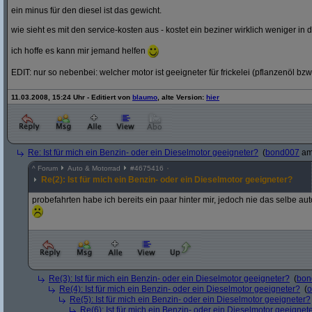
ein minus für den diesel ist das gewicht.
wie sieht es mit den service-kosten aus - kostet ein beziner wirklich weniger in 
ich hoffe es kann mir jemand helfen
EDIT: nur so nebenbei: welcher motor ist geeigneter für frickelei (pflanzenöl bzw
11.03.2008, 15:24 Uhr - Editiert von
blaumo
, alte Version:
hier
Re: Ist für mich ein Benzin- oder ein Dieselmotor geeigneter?
(
bond007
am 
^
Forum
Auto & Motorrad
#
4675416
Re(2): Ist für mich ein Benzin- oder ein Dieselmotor geeigneter?
probefahrten habe ich bereits ein paar hinter mir, jedoch nie das selbe au
Re(3): Ist für mich ein Benzin- oder ein Dieselmotor geeigneter?
(
bon
Re(4): Ist für mich ein Benzin- oder ein Dieselmotor geeigneter?
(
o
Re(5): Ist für mich ein Benzin- oder ein Dieselmotor geeigneter?
Re(6): Ist für mich ein Benzin- oder ein Dieselmotor geeignet