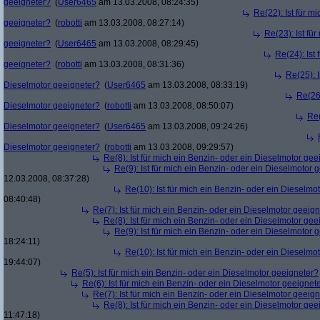
geeigneter?
(
User6465
am 13.03.2008, 08:24:35)
Re(22): Ist für m
geeigneter?
(
robotti
am 13.03.2008, 08:27:14)
Re(23): Ist fü
geeigneter?
(
User6465
am 13.03.2008, 08:29:45)
Re(24): Ist
geeigneter?
(
robotti
am 13.03.2008, 08:31:36)
Re(25): I
Dieselmotor geeigneter?
(
User6465
am 13.03.2008, 08:33:19)
Re(26)
Dieselmotor geeigneter?
(
robotti
am 13.03.2008, 08:50:07)
Re(
Dieselmotor geeigneter?
(
User6465
am 13.03.2008, 09:24:26)
Dieselmotor geeigneter?
(
robotti
am 13.03.2008, 09:29:57)
Re(8): Ist für mich ein Benzin- oder ein Dieselmotor gee
Re(9): Ist für mich ein Benzin- oder ein Dieselmotor 
12.03.2008, 08:37:28)
Re(10): Ist für mich ein Benzin- oder ein Dieselmo
08:40:48)
Re(7): Ist für mich ein Benzin- oder ein Dieselmotor geeig
Re(8): Ist für mich ein Benzin- oder ein Dieselmotor gee
Re(9): Ist für mich ein Benzin- oder ein Dieselmotor 
18:24:11)
Re(10): Ist für mich ein Benzin- oder ein Dieselmo
19:44:07)
Re(5): Ist für mich ein Benzin- oder ein Dieselmotor geeigneter?
Re(6): Ist für mich ein Benzin- oder ein Dieselmotor geeignet
Re(7): Ist für mich ein Benzin- oder ein Dieselmotor geeig
Re(8): Ist für mich ein Benzin- oder ein Dieselmotor gee
11:47:18)