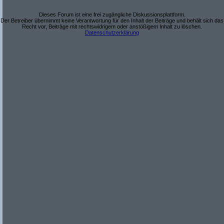
Dieses Forum ist eine frei zugängliche Diskussionsplattform.
Der Betreiber übernimmt keine Verantwortung für den Inhalt der Beiträge und behält sich das
Recht vor, Beiträge mit rechtswidrigem oder anstößigem Inhalt zu löschen.
Datenschutzerklärung