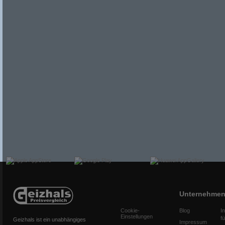
Unternehme
Cookie-
Blog
I
Einstellungen
f
Geizhals ist ein unabhängiges
Impressum