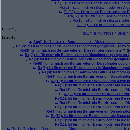
Re(11): Ist für mich ein Benzin- oder ein Diese
Re(12): Ist für mich ein Benzin- oder ein Di
Re(13): Ist für mich ein Benzin- oder ein
Re(14): Ist für mich ein Benzin- oder e
Re(15): Ist für mich ein Benzin- ode
Re(16): Ist für mich ein Benzin- 
12:27:59)
Re(17): Ist für mich ein Benzi
12:28:46)
Re(6): Ist für mich ein Benzin- oder ein Dieselmotor geeignet
Re(2): Ist für mich ein Benzin- oder ein Dieselmotor geeigneter?
(
dizo
am
Re(3): Ist für mich ein Benzin- oder ein Dieselmotor geeigneter?
(
b
Re(4): Ist für mich ein Benzin- oder ein Dieselmotor geeigneter?
Re(5): Ist für mich ein Benzin- oder ein Dieselmotor geeignet
Re(6): Ist für mich ein Benzin- oder ein Dieselmotor geeign
Re(7): Ist für mich ein Benzin- oder ein Dieselmotor gee
Re(8): Ist für mich ein Benzin- oder ein Dieselmotor 
Re(9): Ist für mich ein Benzin- oder ein Dieselmoto
Re(10): Ist für mich ein Benzin- oder ein Diesel
Re(11): Ist für mich ein Benzin- oder ein Die
Re(12): Ist für mich ein Benzin- oder ein 
Re(13): Ist für mich ein Benzin- oder ei
Re(11): Ist für mich ein Benzin- oder ein Die
Re(12): Ist für mich ein Benzin- oder ein 
Re(11): Ist für mich ein Benzin- oder ein Die
Re(9): Ist für mich ein Benzin- oder ein Dieselmoto
Re(10): Ist für mich ein Benzin- oder ein Diesel
Re(11): Ist für mich ein Benzin- oder ein Die
Re(11): Ist für mich ein Benzin- oder ein Die
Re: Ist für mich ein Benzin- oder ein Dieselmotor geeigneter?
(
nashduck
am