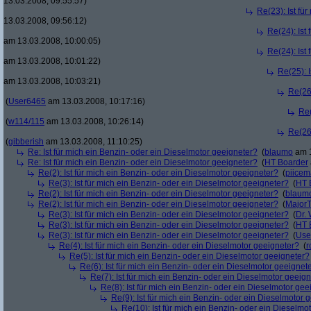
13.03.2008, 09:55:57)
Re(23): Ist fü
13.03.2008, 09:56:12)
Re(24): Ist
am 13.03.2008, 10:00:05)
Re(24): Ist
am 13.03.2008, 10:01:22)
Re(25): 
am 13.03.2008, 10:03:21)
Re(26)
(
User6465
am 13.03.2008, 10:17:16)
Re(
(
w114/115
am 13.03.2008, 10:26:14)
Re(26)
(
gibberish
am 13.03.2008, 11:10:25)
Re: Ist für mich ein Benzin- oder ein Dieselmotor geeigneter?
(
blaumo
am 1
Re: Ist für mich ein Benzin- oder ein Dieselmotor geeigneter?
(
HT Boarder
Re(2): Ist für mich ein Benzin- oder ein Dieselmotor geeigneter?
(
piice
Re(3): Ist für mich ein Benzin- oder ein Dieselmotor geeigneter?
(
HT 
Re(2): Ist für mich ein Benzin- oder ein Dieselmotor geeigneter?
(
blaum
Re(2): Ist für mich ein Benzin- oder ein Dieselmotor geeigneter?
(
Major
Re(3): Ist für mich ein Benzin- oder ein Dieselmotor geeigneter?
(
Dr.
Re(3): Ist für mich ein Benzin- oder ein Dieselmotor geeigneter?
(
HT 
Re(3): Ist für mich ein Benzin- oder ein Dieselmotor geeigneter?
(
Use
Re(4): Ist für mich ein Benzin- oder ein Dieselmotor geeigneter?
(
r
Re(5): Ist für mich ein Benzin- oder ein Dieselmotor geeigneter?
Re(6): Ist für mich ein Benzin- oder ein Dieselmotor geeignet
Re(7): Ist für mich ein Benzin- oder ein Dieselmotor geeig
Re(8): Ist für mich ein Benzin- oder ein Dieselmotor gee
Re(9): Ist für mich ein Benzin- oder ein Dieselmotor 
Re(10): Ist für mich ein Benzin- oder ein Dieselmo