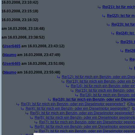
16.03.2008, 23:10:42)
Re(21): Ist für mic
16.03.2008, 23:15:18)
Re(22): Ist für 
16.03.2008, 23:16:32)
Re(23): Ist f
am 16.03.2008, 23:18:48)
Re(24): Ist
am 16.03.2008, 23:38:52)
Re(25): 
(
User6465
am 16.03.2008, 23:43:12)
Re(26
(
blaumo
am 16.03.2008, 23:47:49)
Re(
(
User6465
am 16.03.2008, 23:51:06)
(
blaumo
am 16.03.2008, 23:55:48)
Re(12): Ist für mich ein Benzin- oder ein Di
Re(13): Ist für mich ein Benzin- oder ein
Re(14): Ist für mich ein Benzin- oder e
Re(15): Ist für mich ein Benzin- ode
Re(16): Ist für mich ein Benzin- 
Re(10): Ist für mich ein Benzin- oder ein Diesel
Re(3): Ist für mich ein Benzin- oder ein Dieselmotor geeigneter?
(
Qbu
Re(4): Ist für mich ein Benzin- oder ein Dieselmotor geeigneter?
(
b
Re(5): Ist für mich ein Benzin- oder ein Dieselmotor geeigneter?
Re(6): Ist für mich ein Benzin- oder ein Dieselmotor geeignet
Re(7): Ist für mich ein Benzin- oder ein Dieselmotor geeig
Re(6): Ist für mich ein Benzin- oder ein Dieselmotor geeignet
Re(7): Ist für mich ein Benzin- oder ein Dieselmotor geeig