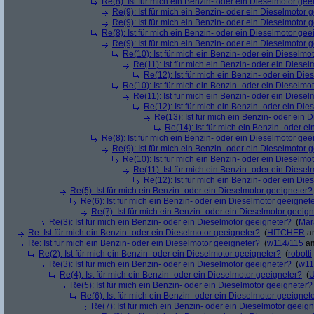
Re(8): Ist für mich ein Benzin- oder ein Dieselmotor gee
Re(9): Ist für mich ein Benzin- oder ein Dieselmotor 
Re(9): Ist für mich ein Benzin- oder ein Dieselmotor 
Re(8): Ist für mich ein Benzin- oder ein Dieselmotor gee
Re(9): Ist für mich ein Benzin- oder ein Dieselmotor 
Re(10): Ist für mich ein Benzin- oder ein Dieselmo
Re(11): Ist für mich ein Benzin- oder ein Diese
Re(12): Ist für mich ein Benzin- oder ein Di
Re(10): Ist für mich ein Benzin- oder ein Dieselmo
Re(11): Ist für mich ein Benzin- oder ein Diese
Re(12): Ist für mich ein Benzin- oder ein Di
Re(13): Ist für mich ein Benzin- oder ein
Re(14): Ist für mich ein Benzin- oder e
Re(8): Ist für mich ein Benzin- oder ein Dieselmotor gee
Re(9): Ist für mich ein Benzin- oder ein Dieselmotor 
Re(10): Ist für mich ein Benzin- oder ein Dieselmo
Re(11): Ist für mich ein Benzin- oder ein Diese
Re(12): Ist für mich ein Benzin- oder ein Di
Re(5): Ist für mich ein Benzin- oder ein Dieselmotor geeigneter?
Re(6): Ist für mich ein Benzin- oder ein Dieselmotor geeignet
Re(7): Ist für mich ein Benzin- oder ein Dieselmotor geeig
Re(3): Ist für mich ein Benzin- oder ein Dieselmotor geeigneter?
(
Mar
Re: Ist für mich ein Benzin- oder ein Dieselmotor geeigneter?
(
HITCHER
am
Re: Ist für mich ein Benzin- oder ein Dieselmotor geeigneter?
(
w114/115
am
Re(2): Ist für mich ein Benzin- oder ein Dieselmotor geeigneter?
(
robotti
Re(3): Ist für mich ein Benzin- oder ein Dieselmotor geeigneter?
(
w11
Re(4): Ist für mich ein Benzin- oder ein Dieselmotor geeigneter?
(
U
Re(5): Ist für mich ein Benzin- oder ein Dieselmotor geeigneter?
Re(6): Ist für mich ein Benzin- oder ein Dieselmotor geeignet
Re(7): Ist für mich ein Benzin- oder ein Dieselmotor geeig