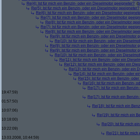
Re(4): Ist für mich ein Benzin- oder ein Dieselmotor geeigneter?
(
b
Re(5): Ist für mich ein Benzin- oder ein Dieselmotor geeigneter?
Re(6): Ist für mich ein Benzin- oder ein Dieselmotor geeignet
Re(7): Ist für mich ein Benzin- oder ein Dieselmotor geeig
Re(8): Ist für mich ein Benzin- oder ein Dieselmotor gee
Re(7): Ist für mich ein Benzin- oder ein Dieselmotor geeig
Re(8): Ist für mich ein Benzin- oder ein Dieselmotor gee
Re(9): Ist für mich ein Benzin- oder ein Dieselmotor 
Re(10): Ist für mich ein Benzin- oder ein Dieselmo
Re(9): Ist für mich ein Benzin- oder ein Dieselmotor 
Re(9): Ist für mich ein Benzin- oder ein Dieselmotor 
Re(10): Ist für mich ein Benzin- oder ein Dieselmo
Re(11): Ist für mich ein Benzin- oder ein Diese
Re(12): Ist für mich ein Benzin- oder ein Di
Re(13): Ist für mich ein Benzin- oder ein
Re(14): Ist für mich ein Benzin- oder e
Re(15): Ist für mich ein Benzin- ode
Re(16): Ist für mich ein Benzin- 
Re(17): Ist für mich ein Benzi
19:47:59)
Re(17): Ist für mich ein Benzi
01:57:50)
Re(18): Ist für mich ein Ben
10:07:06)
Re(19): Ist für mich ein 
10:18:00)
Re(20): Ist für mich e
10:22:09)
Re(21): Ist für mic
13.03.2008, 10:44:59)