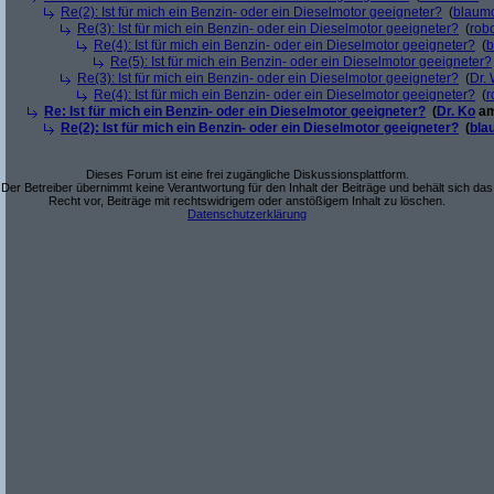
Re(2): Ist für mich ein Benzin- oder ein Dieselmotor geeigneter?
(
blaum
Re(3): Ist für mich ein Benzin- oder ein Dieselmotor geeigneter?
(
robo
Re(4): Ist für mich ein Benzin- oder ein Dieselmotor geeigneter?
(
b
Re(5): Ist für mich ein Benzin- oder ein Dieselmotor geeigneter?
Re(3): Ist für mich ein Benzin- oder ein Dieselmotor geeigneter?
(
Dr.
Re(4): Ist für mich ein Benzin- oder ein Dieselmotor geeigneter?
(
r
Re: Ist für mich ein Benzin- oder ein Dieselmotor geeigneter?
(
Dr. Ko
am
Re(2): Ist für mich ein Benzin- oder ein Dieselmotor geeigneter?
(
bla
Dieses Forum ist eine frei zugängliche Diskussionsplattform.
Der Betreiber übernimmt keine Verantwortung für den Inhalt der Beiträge und behält sich das
Recht vor, Beiträge mit rechtswidrigem oder anstößigem Inhalt zu löschen.
Datenschutzerklärung