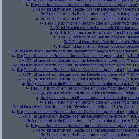
Re(4): Ist für mich ein Benzin- oder ein Dieselmotor geeigneter?
(
b
Re(5): Ist für mich ein Benzin- oder ein Dieselmotor geeigneter?
Re(6): Ist für mich ein Benzin- oder ein Dieselmotor geeignet
Re(7): Ist für mich ein Benzin- oder ein Dieselmotor geeig
Re(7): Ist für mich ein Benzin- oder ein Dieselmotor geeig
Re(8): Ist für mich ein Benzin- oder ein Dieselmotor gee
Re(9): Ist für mich ein Benzin- oder ein Dieselmotor 
Re(10): Ist für mich ein Benzin- oder ein Dieselmo
Re(11): Ist für mich ein Benzin- oder ein Diese
Re(12): Ist für mich ein Benzin- oder ein Di
Re(11): Ist für mich ein Benzin- oder ein Diese
Re: Ist für mich ein Benzin- oder ein Dieselmotor geeigneter?
(
obageh
am 1
Re(2): Ist für mich ein Benzin- oder ein Dieselmotor geeigneter?
(
w114/
Re(3): Ist für mich ein Benzin- oder ein Dieselmotor geeigneter?
(
oba
Re: Ist für mich ein Benzin- oder ein Dieselmotor geeigneter?
(
dizo
am 11.0
Re(2): Ist für mich ein Benzin- oder ein Dieselmotor geeigneter?
(
blaum
Re(3): Ist für mich ein Benzin- oder ein Dieselmotor geeigneter?
(
Srv
Re(3): Ist für mich ein Benzin- oder ein Dieselmotor geeigneter?
(
Qbu
Re(4): Ist für mich ein Benzin- oder ein Dieselmotor geeigneter?
(
b
Re(5): Ist für mich ein Benzin- oder ein Dieselmotor geeigneter?
Re(6): Ist für mich ein Benzin- oder ein Dieselmotor geeignet
Re(7): Ist für mich ein Benzin- oder ein Dieselmotor geeig
Re(8): Ist für mich ein Benzin- oder ein Dieselmotor gee
Re: Ist für mich ein Benzin- oder ein Dieselmotor geeigneter?
(
Dr. Watson
a
Re(2): Ist für mich ein Benzin- oder ein Dieselmotor geeigneter?
(
robotti
Re(3): Ist für mich ein Benzin- oder ein Dieselmotor geeigneter?
(
Dr.
Re(4): Ist für mich ein Benzin- oder ein Dieselmotor geeigneter?
(
b
Re(5): Ist für mich ein Benzin- oder ein Dieselmotor geeigneter?
Re(6): Ist für mich ein Benzin- oder ein Dieselmotor geeignet
Re(7): Ist für mich ein Benzin- oder ein Dieselmotor geeig