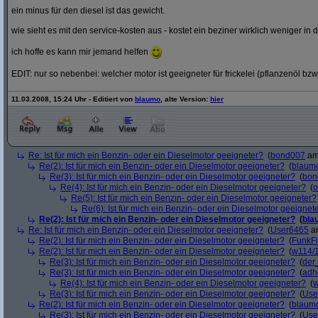
ein minus für den diesel ist das gewicht.
wie sieht es mit den service-kosten aus - kostet ein beziner wirklich weniger in 
ich hoffe es kann mir jemand helfen
EDIT: nur so nebenbei: welcher motor ist geeigneter für frickelei (pflanzenöl bzw
11.03.2008, 15:24 Uhr - Editiert von
blaumo
, alte Version:
hier
Re: Ist für mich ein Benzin- oder ein Dieselmotor geeigneter?
(
bond007
am 
Re(2): Ist für mich ein Benzin- oder ein Dieselmotor geeigneter?
(
blaum
Re(3): Ist für mich ein Benzin- oder ein Dieselmotor geeigneter?
(
bon
Re(4): Ist für mich ein Benzin- oder ein Dieselmotor geeigneter?
(
o
Re(5): Ist für mich ein Benzin- oder ein Dieselmotor geeigneter?
Re(6): Ist für mich ein Benzin- oder ein Dieselmotor geeignet
Re(2): Ist für mich ein Benzin- oder ein Dieselmotor geeigneter?
(
bla
Re: Ist für mich ein Benzin- oder ein Dieselmotor geeigneter?
(
User6465
am
Re(2): Ist für mich ein Benzin- oder ein Dieselmotor geeigneter?
(
FunkF
Re(2): Ist für mich ein Benzin- oder ein Dieselmotor geeigneter?
(
w114/
Re(3): Ist für mich ein Benzin- oder ein Dieselmotor geeigneter?
(
der
Re(3): Ist für mich ein Benzin- oder ein Dieselmotor geeigneter?
(
adh
Re(4): Ist für mich ein Benzin- oder ein Dieselmotor geeigneter?
(
w
Re(3): Ist für mich ein Benzin- oder ein Dieselmotor geeigneter?
(
Use
Re(2): Ist für mich ein Benzin- oder ein Dieselmotor geeigneter?
(
blaum
Re(3): Ist für mich ein Benzin- oder ein Dieselmotor geeigneter?
(
Use