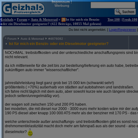
Impressum
|
Werbung
Geizhals
»
Forum
»
Auto & Motorrad
»
Ist für mich ein Benzin-
Top-100
|
Fresh-100
oder ein Dieselmotor geeigneter? (422 Beiträge, 10855 Mal gelesen)
Du bist nicht angemeldet. [
Login/Registrieren
]
^
Forum
Auto & Motorrad
#
4676082
Ist für mich ein Benzin- oder ein Dieselmotor geeigneter?
NOCHMAL: treibstoffkosten und der unterschiedliche anschaffungspreis sind bi
nicht relevant.
da ich mittlerweile für die zeit bis zur bestellung/lieferung ein auto habe, betre
zukünftigen auto immer "wissenschaftlicher".
jahresfahrleistung liegt ganz grob bei 15 000 km (schwankt sehr!)
größtenteils ( >70%) außerhalb von städten auf autobahnen und landstraßen.
ich fahre nicht täglich mit dem auto, aber sowohl kurze wie auch längere stre
jedoch selten/unregelmäßig vor).
der wagen soll zwischen 150 und 200 PS haben.
bei modellen, die mit diesel nur 2000 - 3000 euro mehr kosten wäre mir der aufp
190 PS diesel aber knapp 100 000 ATS mehr als der benziner mit 170 PS - das w
welche unterschiede außer anschaffungs- und treibstoffkosten gibt es sonst noch
drehmoment/elastizität macht doch mehr am fahrspaß aus als der sound - also e
dieselmotor?