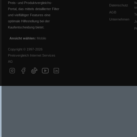
Preis- und Produktvergleichs-
W
Datenschutz
s
Portal, das mittels detaillierter Filter
AGB
T
und vielfältiger Features eine
Unternehmen
optimale Hilfestellung bei der
J
Kaufentscheidung bietet.
P
Ansicht wählen:
Mobile
Copyright © 1997-2026
Preisvergleich Internet Services
AG