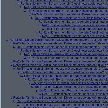
Re(4): Ist für mich ein Benzin- oder ein Dieselmotor geeigneter?
(
b
Re(4): Ist für mich ein Benzin- oder ein Dieselmotor geeigneter?
(
M
Re(5): Ist für mich ein Benzin- oder ein Dieselmotor geeigneter?
Re(6): Ist für mich ein Benzin- oder ein Dieselmotor geeignet
Re(7): Ist für mich ein Benzin- oder ein Dieselmotor geeig
Re(8): Ist für mich ein Benzin- oder ein Dieselmotor gee
Re(9): Ist für mich ein Benzin- oder ein Dieselmotor 
Re(10): Ist für mich ein Benzin- oder ein Dieselmo
Re(11): Ist für mich ein Benzin- oder ein Diese
Re(9): Ist für mich ein Benzin- oder ein Dieselmotor 
Re(10): Ist für mich ein Benzin- oder ein Dieselmo
Re: Ist für mich ein Benzin- oder ein Dieselmotor geeigneter?
(
der_spinne
Re(2): Ist für mich ein Benzin- oder ein Dieselmotor geeigneter?
(
blaum
Re(3): Ist für mich ein Benzin- oder ein Dieselmotor geeigneter?
(
Mar
Re(4): Ist für mich ein Benzin- oder ein Dieselmotor geeigneter?
(
b
Re(5): Ist für mich ein Benzin- oder ein Dieselmotor geeigneter?
Re(6): Ist für mich ein Benzin- oder ein Dieselmotor geeignet
Re(2): Ist für mich ein Benzin- oder ein Dieselmotor geeigneter?
(
Marax
Re(2): Ist für mich ein Benzin- oder ein Dieselmotor geeigneter?
(
Qbus
a
Re(3): Ist für mich ein Benzin- oder ein Dieselmotor geeigneter?
(
bla
Re(4): Ist für mich ein Benzin- oder ein Dieselmotor geeigneter?
(
Re(5): Ist für mich ein Benzin- oder ein Dieselmotor geeigneter?
Re(6): Ist für mich ein Benzin- oder ein Dieselmotor geeignet
Re(7): Ist für mich ein Benzin- oder ein Dieselmotor geeig
Re(8): Ist für mich ein Benzin- oder ein Dieselmotor gee
Re(9): Ist für mich ein Benzin- oder ein Dieselmotor 
Re(10): Ist für mich ein Benzin- oder ein Dieselmo
Re(2): Ist für mich ein Benzin- oder ein Dieselmotor geeigneter?
(
robotti
Re(3): Ist für mich ein Benzin- oder ein Dieselmotor geeigneter?
(
bla
Re(4): Ist für mich ein Benzin- oder ein Dieselmotor geeigneter?
(
r