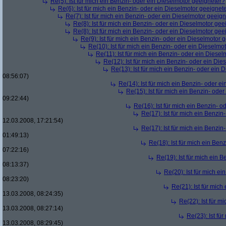
Re(5): Ist für mich ein Benzin- oder ein Dieselmotor geeigneter?
Re(6): Ist für mich ein Benzin- oder ein Dieselmotor geeignet
Re(7): Ist für mich ein Benzin- oder ein Dieselmotor geeig
Re(8): Ist für mich ein Benzin- oder ein Dieselmotor gee
Re(8): Ist für mich ein Benzin- oder ein Dieselmotor gee
Re(9): Ist für mich ein Benzin- oder ein Dieselmotor 
Re(10): Ist für mich ein Benzin- oder ein Dieselmo
Re(11): Ist für mich ein Benzin- oder ein Diese
Re(12): Ist für mich ein Benzin- oder ein Di
Re(13): Ist für mich ein Benzin- oder ein
08:56:07)
Re(14): Ist für mich ein Benzin- oder e
Re(15): Ist für mich ein Benzin- ode
09:22:44)
Re(16): Ist für mich ein Benzin- 
Re(17): Ist für mich ein Benzi
12.03.2008, 17:21:54)
Re(17): Ist für mich ein Benzi
01:49:13)
Re(18): Ist für mich ein Ben
07:22:16)
Re(19): Ist für mich ein 
08:13:37)
Re(20): Ist für mich e
08:23:20)
Re(21): Ist für mic
13.03.2008, 08:24:35)
Re(22): Ist für m
13.03.2008, 08:27:14)
Re(23): Ist fü
13.03.2008, 08:29:45)