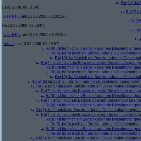
Re(24): Ist
13.03.2008, 08:31:36)
Re(25): 
(
User6465
am 13.03.2008, 08:33:19)
Re(26)
am 13.03.2008, 08:50:07)
Re(
(
User6465
am 13.03.2008, 09:24:26)
(
robotti
am 13.03.2008, 09:29:57)
Re(8): Ist für mich ein Benzin- oder ein Dieselmotor gee
Re(9): Ist für mich ein Benzin- oder ein Dieselmotor 
Re(10): Ist für mich ein Benzin- oder ein Dieselmo
Re(7): Ist für mich ein Benzin- oder ein Dieselmotor geeig
Re(8): Ist für mich ein Benzin- oder ein Dieselmotor gee
Re(9): Ist für mich ein Benzin- oder ein Dieselmotor 
Re(10): Ist für mich ein Benzin- oder ein Dieselmo
Re(5): Ist für mich ein Benzin- oder ein Dieselmotor geeigneter?
Re(6): Ist für mich ein Benzin- oder ein Dieselmotor geeignet
Re(7): Ist für mich ein Benzin- oder ein Dieselmotor geeig
Re(8): Ist für mich ein Benzin- oder ein Dieselmotor gee
Re(7): Ist für mich ein Benzin- oder ein Dieselmotor geeig
Re(8): Ist für mich ein Benzin- oder ein Dieselmotor gee
Re(6): Ist für mich ein Benzin- oder ein Dieselmotor geeignet
Re(7): Ist für mich ein Benzin- oder ein Dieselmotor geeig
Re(8): Ist für mich ein Benzin- oder ein Dieselmotor gee
Re(9): Ist für mich ein Benzin- oder ein Dieselmotor 
Re(8): Ist für mich ein Benzin- oder ein Dieselmotor gee
Re(9): Ist für mich ein Benzin- oder ein Dieselmotor 
Re(6): Ist für mich ein Benzin- oder ein Dieselmotor geeignet