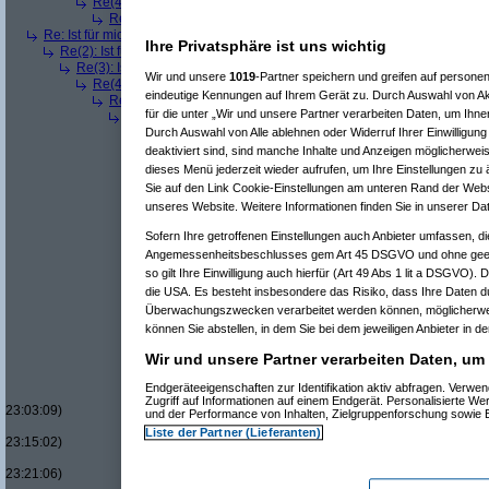
Re(4): Ist für mich ein Benzin- oder ein Dieselmotor geeigneter?
(
a
Re(5): Ist für mich ein Benzin- oder ein Dieselmotor geeigneter?
Re: Ist für mich ein Benzin- oder ein Dieselmotor geeigneter?
(
Superfast
am
Ihre Privatsphäre ist uns wichtig
Re(2): Ist für mich ein Benzin- oder ein Dieselmotor geeigneter?
(
dizo
am
Re(3): Ist für mich ein Benzin- oder ein Dieselmotor geeigneter?
(
Use
Wir und unsere
1019
-Partner speichern und greifen auf person
Re(4): Ist für mich ein Benzin- oder ein Dieselmotor geeigneter?
(
d
eindeutige Kennungen auf Ihrem Gerät zu. Durch Auswahl von Ak
Re(5): Ist für mich ein Benzin- oder ein Dieselmotor geeigneter?
für die unter „Wir und unsere Partner verarbeiten Daten, um Ihne
Re(6): Ist für mich ein Benzin- oder ein Dieselmotor geeignet
Re(7): Ist für mich ein Benzin- oder ein Dieselmotor geeig
Durch Auswahl von Alle ablehnen oder Widerruf Ihrer Einwilligun
Re(8): Ist für mich ein Benzin- oder ein Dieselmotor gee
deaktiviert sind, sind manche Inhalte und Anzeigen möglicherweis
Re(9): Ist für mich ein Benzin- oder ein Dieselmotor 
dieses Menü jederzeit wieder aufrufen, um Ihre Einstellungen zu 
Re(10): Ist für mich ein Benzin- oder ein Dieselmo
Sie auf den Link Cookie-Einstellungen am unteren Rand der Websei
Re(11): Ist für mich ein Benzin- oder ein Diese
unseres Website. Weitere Informationen finden Sie in unserer Da
Re(11): Ist für mich ein Benzin- oder ein Diese
Re(7): Ist für mich ein Benzin- oder ein Dieselmotor geeig
Sofern Ihre getroffenen Einstellungen auch Anbieter umfassen, di
Re(7): Ist für mich ein Benzin- oder ein Dieselmotor geeig
Angemessenheitsbeschlusses gem Art 45 DSGVO und ohne geeig
Re(8): Ist für mich ein Benzin- oder ein Dieselmotor gee
so gilt Ihre Einwilligung auch hierfür (Art 49 Abs 1 lit a DSGVO). 
Re(9): Ist für mich ein Benzin- oder ein Dieselmotor 
die USA. Es besteht insbesondere das Risiko, dass Ihre Daten d
Re(10): Ist für mich ein Benzin- oder ein Dieselmo
Überwachungszwecken verarbeitet werden können, möglicherwei
Re(11): Ist für mich ein Benzin- oder ein Diese
Re(12): Ist für mich ein Benzin- oder ein Di
können Sie abstellen, in dem Sie bei dem jeweiligen Anbieter in de
Re(13): Ist für mich ein Benzin- oder ein
Wir und unsere Partner verarbeiten Daten, um
Re(14): Ist für mich ein Benzin- oder e
Re(15): Ist für mich ein Benzin- ode
Endgeräteeigenschaften zur Identifikation aktiv abfragen. Verw
Re(16): Ist für mich ein Benzin- 
Zugriff auf Informationen auf einem Endgerät. Personalisierte W
23:03:09)
und der Performance von Inhalten, Zielgruppenforschung sowie
Re(17): Ist für mich ein Benzi
Liste der Partner (Lieferanten)
23:15:02)
Re(17): Ist für mich ein Benzi
23:21:06)