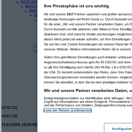
Re(3): Ist für mich ein Benzin- oder ein Dieselmotor geeigneter?
(
Use
Ihre Privatsphäre ist uns wichtig
Re(4): Ist für mich ein Benzin- oder ein Dieselmotor geeigneter?
(
d
Re(5): Ist für mich ein Benzin- oder ein Dieselmotor geeigneter?
Wir und unsere
1017
-Partner speichern und greifen auf per
Re(6): Ist für mich ein Benzin- oder ein Dieselmotor geeignet
Re(7): Ist für mich ein Benzin- oder ein Dieselmotor geeig
eindeutige Kennungen auf Ihrem Gerät zu. Durch Auswahl von
Re(8): Ist für mich ein Benzin- oder ein Dieselmotor gee
für die unter „Wir und unsere Partner verarbeiten Daten, um 
Re(9): Ist für mich ein Benzin- oder ein Dieselmotor 
Durch Auswahl von Alle ablehnen oder Widerruf Ihrer Einwilli
Re(10): Ist für mich ein Benzin- oder ein Dieselmo
deaktiviert sind, sind manche Inhalte und Anzeigen möglicherw
Re(11): Ist für mich ein Benzin- oder ein Diese
dieses Menü jederzeit wieder aufrufen, um Ihre Einstellungen 
Re(11): Ist für mich ein Benzin- oder ein Diese
Sie auf den Link Cookie-Einstellungen am unteren Rand der Web
Re(7): Ist für mich ein Benzin- oder ein Dieselmotor geeig
unseres Website. Weitere Informationen finden Sie in unsere
Re(7): Ist für mich ein Benzin- oder ein Dieselmotor geeig
Re(8): Ist für mich ein Benzin- oder ein Dieselmotor gee
Sofern Ihre getroffenen Einstellungen auch Anbieter umfassen,
Re(9): Ist für mich ein Benzin- oder ein Dieselmotor 
Angemessenheitsbeschlusses gem Art 45 DSGVO und ohne ge
Re(10): Ist für mich ein Benzin- oder ein Dieselmo
so gilt Ihre Einwilligung auch hierfür (Art 49 Abs 1 lit a DSGV
Re(11): Ist für mich ein Benzin- oder ein Diese
Re(12): Ist für mich ein Benzin- oder ein Di
die USA. Es besteht insbesondere das Risiko, dass Ihre Date
Re(13): Ist für mich ein Benzin- oder ein
Überwachungszwecken verarbeitet werden können, möglicher
Re(14): Ist für mich ein Benzin- oder e
können Sie abstellen, in dem Sie bei dem jeweiligen Anbieter in
Re(15): Ist für mich ein Benzin- ode
Re(16): Ist für mich ein Benzin- 
Wir und unsere Partner verarbeiten Daten, 
Re(17): Ist für mich ein Benzi
Endgeräteeigenschaften zur Identifikation aktiv abfragen. V
Re(17): Ist für mich ein Benzi
Zugriff auf Informationen auf einem Endgerät. Personalisier
Re(18): Ist für mich ein Be
und der Performance von Inhalten, Zielgruppenforschung so
23:41:11)
Liste der Partner (Lieferanten)
Re(19): Ist für mich ein
14:57:22)
Re(20): Ist für mich 
16.03.2008, 18:29:48)
Konfigurie
Re(9): Ist für mich ein Benzin- oder ein Dieselmotor 