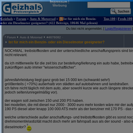
Impressum
|
Werbung
Geizhals
»
Forum
»
Auto & Motorrad
»
Ist für mich ein Benzin-
Top-100
|
Fresh-100
oder ein Dieselmotor geeigneter? (422 Beiträge, 10646 Mal gelesen)
Du bist nicht angemeldet. [
Login/Registrieren
]
^
Forum
Auto & Motorrad
#
4676082
Ist für mich ein Benzin- oder ein Dieselmotor geeigneter?
NOCHMAL: treibstoffkosten und der unterschiedliche anschaffungspreis sind bi
nicht relevant.
da ich mittlerweile für die zeit bis zur bestellung/lieferung ein auto habe, betre
zukünftigen auto immer "wissenschaftlicher".
jahresfahrleistung liegt ganz grob bei 15 000 km (schwankt sehr!)
größtenteils ( >70%) außerhalb von städten auf autobahnen und landstraßen.
ich fahre nicht täglich mit dem auto, aber sowohl kurze wie auch längere stre
jedoch selten/unregelmäßig vor).
der wagen soll zwischen 150 und 200 PS haben.
bei modellen, die mit diesel nur 2000 - 3000 euro mehr kosten wäre mir der aufp
190 PS diesel aber knapp 100 000 ATS mehr als der benziner mit 170 PS - das w
welche unterschiede außer anschaffungs- und treibstoffkosten gibt es sonst noch
drehmoment/elastizität macht doch mehr am fahrspaß aus als der sound - also e
dieselmotor?