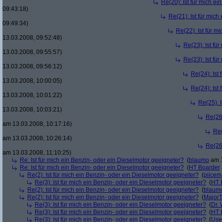
Re(20): Ist für mich e
09:43:18)
Re(21): Ist für mic
09:49:34)
Re(22): Ist für m
13.03.2008, 09:52:48)
Re(23): Ist fü
13.03.2008, 09:55:57)
Re(23): Ist fü
13.03.2008, 09:56:12)
Re(24): Ist
13.03.2008, 10:00:05)
Re(24): Ist
13.03.2008, 10:01:22)
Re(25): 
13.03.2008, 10:03:21)
Re(26)
am 13.03.2008, 10:17:16)
Re(
am 13.03.2008, 10:26:14)
Re(26)
am 13.03.2008, 11:10:25)
Re: Ist für mich ein Benzin- oder ein Dieselmotor geeigneter?
(
blaumo
am 1
Re: Ist für mich ein Benzin- oder ein Dieselmotor geeigneter?
(
HT Boarder
Re(2): Ist für mich ein Benzin- oder ein Dieselmotor geeigneter?
(
piice
Re(3): Ist für mich ein Benzin- oder ein Dieselmotor geeigneter?
(
HT 
Re(2): Ist für mich ein Benzin- oder ein Dieselmotor geeigneter?
(
blaum
Re(2): Ist für mich ein Benzin- oder ein Dieselmotor geeigneter?
(
Major
Re(3): Ist für mich ein Benzin- oder ein Dieselmotor geeigneter?
(
Dr.
Re(3): Ist für mich ein Benzin- oder ein Dieselmotor geeigneter?
(
HT 
Re(3): Ist für mich ein Benzin- oder ein Dieselmotor geeigneter?
(
Use