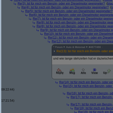
Re(3): Ist für mich ein Benzin- oder ein Dieselmotor geeigneter?
(
bla
Re(4): Ist für mich ein Benzin- oder ein Dieselmotor geeigneter?
(
r
Re(5): Ist für mich ein Benzin- oder ein Dieselmotor geeigneter?
Re(6): Ist für mich ein Benzin- oder ein Dieselmotor geeignet
Re(7): Ist für mich ein Benzin- oder ein Dieselmotor geeig
Re(8): Ist für mich ein Benzin- oder ein Dieselmotor gee
Re(8): Ist für mich ein Benzin- oder ein Dieselmotor gee
Re(9): Ist für mich ein Benzin- oder ein Dieselmotor 
Re(10): Ist für mich ein Benzin- oder ein Dieselmo
Re(11): Ist für mich ein Benzin- oder ein Diese
Re(12): Ist für mich ein Benzin- oder ein Di
^
Forum
Auto & Motorrad
#
4677466
Re(13): Ist für mich ein Benzin- oder e
und wie lange stehzeiten hat er dazwische
Re(14): Ist für mich ein Benzin- oder e
Re(15): Ist für mich ein Benzin- ode
09:22:44)
Re(16): Ist für mich ein Benzin- 
Re(17): Ist für mich ein Benzi
17:21:54)
Re(17): Ist für mich ein Benzi
Re(18): Ist für mich ein Ben
Re(19): Ist für mich ein 