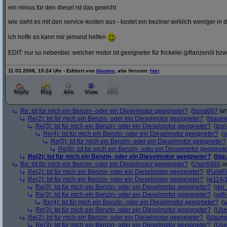
ein minus für den diesel ist das gewicht.
wie sieht es mit den service-kosten aus - kostet ein beziner wirklich weniger in 
ich hoffe es kann mir jemand helfen
EDIT: nur so nebenbei: welcher motor ist geeigneter für frickelei (pflanzenöl bzw
11.03.2008, 15:24 Uhr - Editiert von
blaumo
, alte Version:
hier
Re: Ist für mich ein Benzin- oder ein Dieselmotor geeigneter?
(
bond007
am 
Re(2): Ist für mich ein Benzin- oder ein Dieselmotor geeigneter?
(
blaum
Re(3): Ist für mich ein Benzin- oder ein Dieselmotor geeigneter?
(
bon
Re(4): Ist für mich ein Benzin- oder ein Dieselmotor geeigneter?
(
o
Re(5): Ist für mich ein Benzin- oder ein Dieselmotor geeigneter?
Re(6): Ist für mich ein Benzin- oder ein Dieselmotor geeignet
Re(2): Ist für mich ein Benzin- oder ein Dieselmotor geeigneter?
(
bla
Re: Ist für mich ein Benzin- oder ein Dieselmotor geeigneter?
(
User6465
am
Re(2): Ist für mich ein Benzin- oder ein Dieselmotor geeigneter?
(
FunkF
Re(2): Ist für mich ein Benzin- oder ein Dieselmotor geeigneter?
(
w114/
Re(3): Ist für mich ein Benzin- oder ein Dieselmotor geeigneter?
(
der
Re(3): Ist für mich ein Benzin- oder ein Dieselmotor geeigneter?
(
adh
Re(4): Ist für mich ein Benzin- oder ein Dieselmotor geeigneter?
(
w
Re(3): Ist für mich ein Benzin- oder ein Dieselmotor geeigneter?
(
Use
Re(2): Ist für mich ein Benzin- oder ein Dieselmotor geeigneter?
(
blaum
Re(3): Ist für mich ein Benzin- oder ein Dieselmotor geeigneter?
(
Use