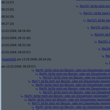
08:13:37)
Re(20): Ist für mich e
08:23:20)
Re(21): Ist für mic
08:24:35)
Re(22): Ist für m
08:27:14)
Re(23): Ist fü
13.03.2008, 08:29:45)
Re(24): Ist
13.03.2008, 08:31:36)
Re(25): 
13.03.2008, 08:33:19)
Re(26)
13.03.2008, 08:50:07)
Re(
(
User6465
am 13.03.2008, 09:24:26)
am 13.03.2008, 09:29:57)
Re(8): Ist für mich ein Benzin- oder ein Dieselmotor gee
Re(9): Ist für mich ein Benzin- oder ein Dieselmotor 
Re(10): Ist für mich ein Benzin- oder ein Dieselmo
Re(7): Ist für mich ein Benzin- oder ein Dieselmotor geeig
Re(8): Ist für mich ein Benzin- oder ein Dieselmotor gee
Re(9): Ist für mich ein Benzin- oder ein Dieselmotor 
Re(10): Ist für mich ein Benzin- oder ein Dieselmo
Re(5): Ist für mich ein Benzin- oder ein Dieselmotor geeigneter?
Re(6): Ist für mich ein Benzin- oder ein Dieselmotor geeignet
Re(7): Ist für mich ein Benzin- oder ein Dieselmotor geeig
Re(8): Ist für mich ein Benzin- oder ein Dieselmotor gee