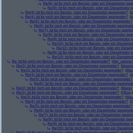
Re(8): Ist für mich ein Benzin- oder ein Dieselmotor gee
Re(9): Ist für mich ein Benzin- oder ein Dieselmotor 
Re(4): Ist für mich ein Benzin- oder ein Dieselmotor geeigneter?
(
b
Re(4): Ist für mich ein Benzin- oder ein Dieselmotor geeigneter?
(
M
Re(5): Ist für mich ein Benzin- oder ein Dieselmotor geeigneter?
Re(6): Ist für mich ein Benzin- oder ein Dieselmotor geeignet
Re(7): Ist für mich ein Benzin- oder ein Dieselmotor geeig
Re(8): Ist für mich ein Benzin- oder ein Dieselmotor gee
Re(9): Ist für mich ein Benzin- oder ein Dieselmotor 
Re(10): Ist für mich ein Benzin- oder ein Dieselmo
Re(11): Ist für mich ein Benzin- oder ein Diese
Re(9): Ist für mich ein Benzin- oder ein Dieselmotor 
Re(10): Ist für mich ein Benzin- oder ein Dieselmo
Re: Ist für mich ein Benzin- oder ein Dieselmotor geeigneter?
(
der_spinne
Re(2): Ist für mich ein Benzin- oder ein Dieselmotor geeigneter?
(
blaum
Re(3): Ist für mich ein Benzin- oder ein Dieselmotor geeigneter?
(
Mar
Re(4): Ist für mich ein Benzin- oder ein Dieselmotor geeigneter?
(
b
Re(5): Ist für mich ein Benzin- oder ein Dieselmotor geeigneter?
Re(6): Ist für mich ein Benzin- oder ein Dieselmotor geeignet
Re(2): Ist für mich ein Benzin- oder ein Dieselmotor geeigneter?
(
Marax
Re(2): Ist für mich ein Benzin- oder ein Dieselmotor geeigneter?
(
Qbus
a
Re(3): Ist für mich ein Benzin- oder ein Dieselmotor geeigneter?
(
bla
Re(4): Ist für mich ein Benzin- oder ein Dieselmotor geeigneter?
(
Re(5): Ist für mich ein Benzin- oder ein Dieselmotor geeigneter?
Re(6): Ist für mich ein Benzin- oder ein Dieselmotor geeignet
Re(7): Ist für mich ein Benzin- oder ein Dieselmotor geeig
Re(8): Ist für mich ein Benzin- oder ein Dieselmotor gee
Re(9): Ist für mich ein Benzin- oder ein Dieselmotor 
Re(10): Ist für mich ein Benzin- oder ein Dieselmo
Re(2): Ist für mich ein Benzin- oder ein Dieselmotor geeigneter?
(
robotti