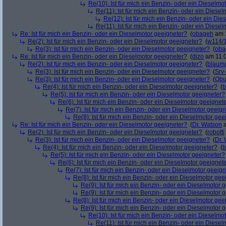
Re(10): Ist für mich ein Benzin- oder ein Dieselmo
Re(11): Ist für mich ein Benzin- oder ein Diese
Re(12): Ist für mich ein Benzin- oder ein Di
Re(11): Ist für mich ein Benzin- oder ein Diese
Re: Ist für mich ein Benzin- oder ein Dieselmotor geeigneter?
(
obageh
am 1
Re(2): Ist für mich ein Benzin- oder ein Dieselmotor geeigneter?
(
w114/
Re(3): Ist für mich ein Benzin- oder ein Dieselmotor geeigneter?
(
oba
Re: Ist für mich ein Benzin- oder ein Dieselmotor geeigneter?
(
dizo
am 11.0
Re(2): Ist für mich ein Benzin- oder ein Dieselmotor geeigneter?
(
blaum
Re(3): Ist für mich ein Benzin- oder ein Dieselmotor geeigneter?
(
Srv
Re(3): Ist für mich ein Benzin- oder ein Dieselmotor geeigneter?
(
Qbu
Re(4): Ist für mich ein Benzin- oder ein Dieselmotor geeigneter?
(
b
Re(5): Ist für mich ein Benzin- oder ein Dieselmotor geeigneter?
Re(6): Ist für mich ein Benzin- oder ein Dieselmotor geeignet
Re(7): Ist für mich ein Benzin- oder ein Dieselmotor geeig
Re(8): Ist für mich ein Benzin- oder ein Dieselmotor gee
Re: Ist für mich ein Benzin- oder ein Dieselmotor geeigneter?
(
Dr. Watson
a
Re(2): Ist für mich ein Benzin- oder ein Dieselmotor geeigneter?
(
robotti
Re(3): Ist für mich ein Benzin- oder ein Dieselmotor geeigneter?
(
Dr.
Re(4): Ist für mich ein Benzin- oder ein Dieselmotor geeigneter?
(
b
Re(5): Ist für mich ein Benzin- oder ein Dieselmotor geeigneter?
Re(6): Ist für mich ein Benzin- oder ein Dieselmotor geeignet
Re(7): Ist für mich ein Benzin- oder ein Dieselmotor geeig
Re(8): Ist für mich ein Benzin- oder ein Dieselmotor gee
Re(9): Ist für mich ein Benzin- oder ein Dieselmotor 
Re(9): Ist für mich ein Benzin- oder ein Dieselmotor 
Re(8): Ist für mich ein Benzin- oder ein Dieselmotor gee
Re(9): Ist für mich ein Benzin- oder ein Dieselmotor 
Re(10): Ist für mich ein Benzin- oder ein Dieselmo
Re(11): Ist für mich ein Benzin- oder ein Diese