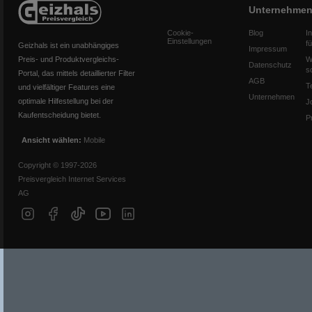
Unternehme
Cookie-
Blog
I
Einstellungen
f
Geizhals ist ein unabhängiges
Impressum
Preis- und Produktvergleichs-
W
Datenschutz
s
Portal, das mittels detaillierter Filter
AGB
T
und vielfältiger Features eine
Unternehmen
optimale Hilfestellung bei der
J
Kaufentscheidung bietet.
P
Ansicht wählen:
Mobile
Copyright © 1997-2026
Preisvergleich Internet Services
AG