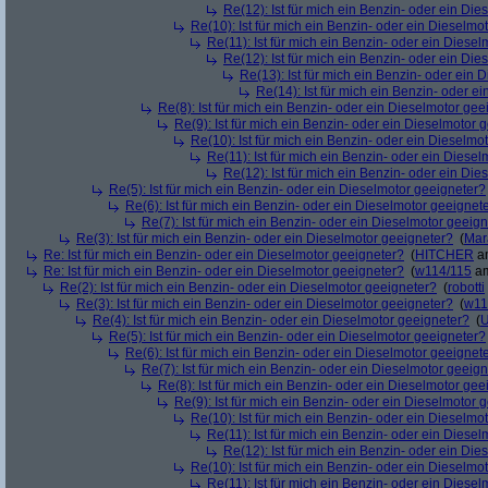
Re(12): Ist für mich ein Benzin- oder ein Di
Re(10): Ist für mich ein Benzin- oder ein Dieselmo
Re(11): Ist für mich ein Benzin- oder ein Diese
Re(12): Ist für mich ein Benzin- oder ein Di
Re(13): Ist für mich ein Benzin- oder ein
Re(14): Ist für mich ein Benzin- oder e
Re(8): Ist für mich ein Benzin- oder ein Dieselmotor gee
Re(9): Ist für mich ein Benzin- oder ein Dieselmotor 
Re(10): Ist für mich ein Benzin- oder ein Dieselmo
Re(11): Ist für mich ein Benzin- oder ein Diese
Re(12): Ist für mich ein Benzin- oder ein Di
Re(5): Ist für mich ein Benzin- oder ein Dieselmotor geeigneter?
Re(6): Ist für mich ein Benzin- oder ein Dieselmotor geeignet
Re(7): Ist für mich ein Benzin- oder ein Dieselmotor geeig
Re(3): Ist für mich ein Benzin- oder ein Dieselmotor geeigneter?
(
Mar
Re: Ist für mich ein Benzin- oder ein Dieselmotor geeigneter?
(
HITCHER
am
Re: Ist für mich ein Benzin- oder ein Dieselmotor geeigneter?
(
w114/115
am
Re(2): Ist für mich ein Benzin- oder ein Dieselmotor geeigneter?
(
robotti
Re(3): Ist für mich ein Benzin- oder ein Dieselmotor geeigneter?
(
w11
Re(4): Ist für mich ein Benzin- oder ein Dieselmotor geeigneter?
(
U
Re(5): Ist für mich ein Benzin- oder ein Dieselmotor geeigneter?
Re(6): Ist für mich ein Benzin- oder ein Dieselmotor geeignet
Re(7): Ist für mich ein Benzin- oder ein Dieselmotor geeig
Re(8): Ist für mich ein Benzin- oder ein Dieselmotor gee
Re(9): Ist für mich ein Benzin- oder ein Dieselmotor 
Re(10): Ist für mich ein Benzin- oder ein Dieselmo
Re(11): Ist für mich ein Benzin- oder ein Diese
Re(12): Ist für mich ein Benzin- oder ein Di
Re(10): Ist für mich ein Benzin- oder ein Dieselmo
Re(11): Ist für mich ein Benzin- oder ein Diese