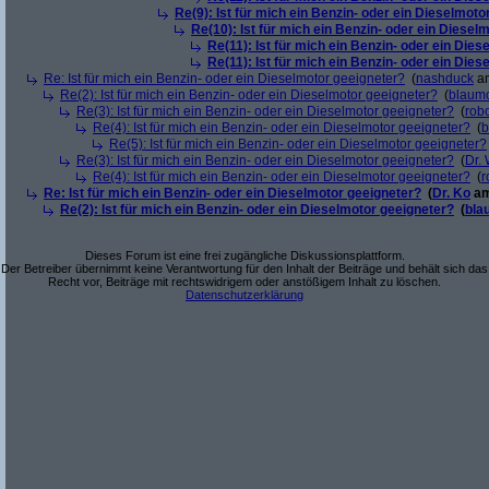
Re(9): Ist für mich ein Benzin- oder ein Dieselmoto
Re(10): Ist für mich ein Benzin- oder ein Diesel
Re(11): Ist für mich ein Benzin- oder ein Die
Re(11): Ist für mich ein Benzin- oder ein Die
Re: Ist für mich ein Benzin- oder ein Dieselmotor geeigneter?
(
nashduck
am
Re(2): Ist für mich ein Benzin- oder ein Dieselmotor geeigneter?
(
blaum
Re(3): Ist für mich ein Benzin- oder ein Dieselmotor geeigneter?
(
robo
Re(4): Ist für mich ein Benzin- oder ein Dieselmotor geeigneter?
(
b
Re(5): Ist für mich ein Benzin- oder ein Dieselmotor geeigneter?
Re(3): Ist für mich ein Benzin- oder ein Dieselmotor geeigneter?
(
Dr.
Re(4): Ist für mich ein Benzin- oder ein Dieselmotor geeigneter?
(
r
Re: Ist für mich ein Benzin- oder ein Dieselmotor geeigneter?
(
Dr. Ko
am
Re(2): Ist für mich ein Benzin- oder ein Dieselmotor geeigneter?
(
bla
Dieses Forum ist eine frei zugängliche Diskussionsplattform.
Der Betreiber übernimmt keine Verantwortung für den Inhalt der Beiträge und behält sich das
Recht vor, Beiträge mit rechtswidrigem oder anstößigem Inhalt zu löschen.
Datenschutzerklärung