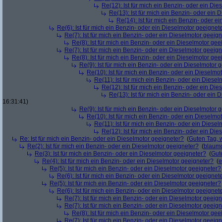
Re(12): Ist für mich ein Benzin- oder ein Di
Re(13): Ist für mich ein Benzin- oder ein
Re(14): Ist für mich ein Benzin- oder e
Re(6): Ist für mich ein Benzin- oder ein Dieselmotor geeignet
Re(7): Ist für mich ein Benzin- oder ein Dieselmotor geeig
Re(8): Ist für mich ein Benzin- oder ein Dieselmotor gee
Re(7): Ist für mich ein Benzin- oder ein Dieselmotor geeig
Re(8): Ist für mich ein Benzin- oder ein Dieselmotor gee
Re(9): Ist für mich ein Benzin- oder ein Dieselmotor 
Re(10): Ist für mich ein Benzin- oder ein Dieselmo
Re(11): Ist für mich ein Benzin- oder ein Diese
Re(12): Ist für mich ein Benzin- oder ein Di
Re(13): Ist für mich ein Benzin- oder ein
16:31:41)
Re(9): Ist für mich ein Benzin- oder ein Dieselmotor 
Re(10): Ist für mich ein Benzin- oder ein Dieselmo
Re(11): Ist für mich ein Benzin- oder ein Diese
Re(12): Ist für mich ein Benzin- oder ein Di
Re: Ist für mich ein Benzin- oder ein Dieselmotor geeigneter?
(
Guten Tag, 
Re(2): Ist für mich ein Benzin- oder ein Dieselmotor geeigneter?
(
blaum
Re(3): Ist für mich ein Benzin- oder ein Dieselmotor geeigneter?
(
Gut
Re(4): Ist für mich ein Benzin- oder ein Dieselmotor geeigneter?
(
e
Re(5): Ist für mich ein Benzin- oder ein Dieselmotor geeigneter?
Re(6): Ist für mich ein Benzin- oder ein Dieselmotor geeignet
Re(5): Ist für mich ein Benzin- oder ein Dieselmotor geeigneter?
Re(6): Ist für mich ein Benzin- oder ein Dieselmotor geeignet
Re(7): Ist für mich ein Benzin- oder ein Dieselmotor geeig
Re(7): Ist für mich ein Benzin- oder ein Dieselmotor geeig
Re(8): Ist für mich ein Benzin- oder ein Dieselmotor gee
Re(7): Ist für mich ein Benzin- oder ein Dieselmotor geeig