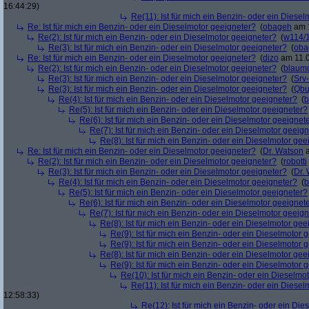
16:44:29)
Re(11): Ist für mich ein Benzin- oder ein Diese
Re: Ist für mich ein Benzin- oder ein Dieselmotor geeigneter?
(
obageh
am 1
Re(2): Ist für mich ein Benzin- oder ein Dieselmotor geeigneter?
(
w114/
Re(3): Ist für mich ein Benzin- oder ein Dieselmotor geeigneter?
(
oba
Re: Ist für mich ein Benzin- oder ein Dieselmotor geeigneter?
(
dizo
am 11.0
Re(2): Ist für mich ein Benzin- oder ein Dieselmotor geeigneter?
(
blaum
Re(3): Ist für mich ein Benzin- oder ein Dieselmotor geeigneter?
(
Srv
Re(3): Ist für mich ein Benzin- oder ein Dieselmotor geeigneter?
(
Qbu
Re(4): Ist für mich ein Benzin- oder ein Dieselmotor geeigneter?
(
b
Re(5): Ist für mich ein Benzin- oder ein Dieselmotor geeigneter?
Re(6): Ist für mich ein Benzin- oder ein Dieselmotor geeignet
Re(7): Ist für mich ein Benzin- oder ein Dieselmotor geeig
Re(8): Ist für mich ein Benzin- oder ein Dieselmotor gee
Re: Ist für mich ein Benzin- oder ein Dieselmotor geeigneter?
(
Dr. Watson
a
Re(2): Ist für mich ein Benzin- oder ein Dieselmotor geeigneter?
(
robotti
Re(3): Ist für mich ein Benzin- oder ein Dieselmotor geeigneter?
(
Dr.
Re(4): Ist für mich ein Benzin- oder ein Dieselmotor geeigneter?
(
b
Re(5): Ist für mich ein Benzin- oder ein Dieselmotor geeigneter?
Re(6): Ist für mich ein Benzin- oder ein Dieselmotor geeignet
Re(7): Ist für mich ein Benzin- oder ein Dieselmotor geeig
Re(8): Ist für mich ein Benzin- oder ein Dieselmotor gee
Re(9): Ist für mich ein Benzin- oder ein Dieselmotor 
Re(9): Ist für mich ein Benzin- oder ein Dieselmotor 
Re(8): Ist für mich ein Benzin- oder ein Dieselmotor gee
Re(9): Ist für mich ein Benzin- oder ein Dieselmotor 
Re(10): Ist für mich ein Benzin- oder ein Dieselmo
Re(11): Ist für mich ein Benzin- oder ein Diese
12:58:33)
Re(12): Ist für mich ein Benzin- oder ein Di