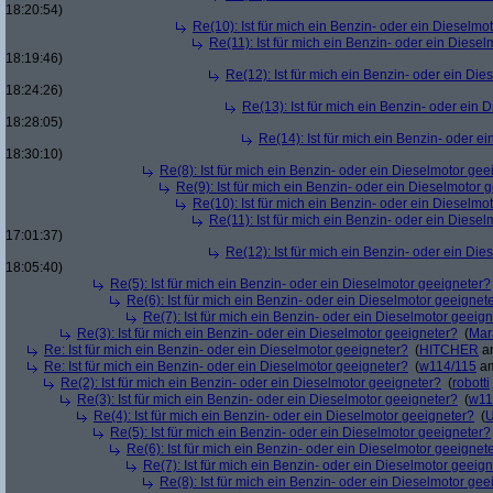
18:20:54)
Re(10): Ist für mich ein Benzin- oder ein Dieselmo
Re(11): Ist für mich ein Benzin- oder ein Diese
18:19:46)
Re(12): Ist für mich ein Benzin- oder ein Di
18:24:26)
Re(13): Ist für mich ein Benzin- oder ein
18:28:05)
Re(14): Ist für mich ein Benzin- oder e
18:30:10)
Re(8): Ist für mich ein Benzin- oder ein Dieselmotor gee
Re(9): Ist für mich ein Benzin- oder ein Dieselmotor 
Re(10): Ist für mich ein Benzin- oder ein Dieselmo
Re(11): Ist für mich ein Benzin- oder ein Diese
17:01:37)
Re(12): Ist für mich ein Benzin- oder ein Di
18:05:40)
Re(5): Ist für mich ein Benzin- oder ein Dieselmotor geeigneter?
Re(6): Ist für mich ein Benzin- oder ein Dieselmotor geeignet
Re(7): Ist für mich ein Benzin- oder ein Dieselmotor geeig
Re(3): Ist für mich ein Benzin- oder ein Dieselmotor geeigneter?
(
Mar
Re: Ist für mich ein Benzin- oder ein Dieselmotor geeigneter?
(
HITCHER
am
Re: Ist für mich ein Benzin- oder ein Dieselmotor geeigneter?
(
w114/115
am
Re(2): Ist für mich ein Benzin- oder ein Dieselmotor geeigneter?
(
robotti
Re(3): Ist für mich ein Benzin- oder ein Dieselmotor geeigneter?
(
w11
Re(4): Ist für mich ein Benzin- oder ein Dieselmotor geeigneter?
(
U
Re(5): Ist für mich ein Benzin- oder ein Dieselmotor geeigneter?
Re(6): Ist für mich ein Benzin- oder ein Dieselmotor geeignet
Re(7): Ist für mich ein Benzin- oder ein Dieselmotor geeig
Re(8): Ist für mich ein Benzin- oder ein Dieselmotor gee