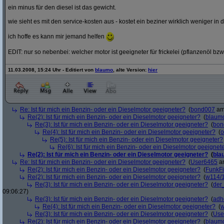
ein minus für den diesel ist das gewicht.
wie sieht es mit den service-kosten aus - kostet ein beziner wirklich weniger in 
ich hoffe es kann mir jemand helfen
EDIT: nur so nebenbei: welcher motor ist geeigneter für frickelei (pflanzenöl bzw
11.03.2008, 15:24 Uhr - Editiert von
blaumo
, alte Version:
hier
Re: Ist für mich ein Benzin- oder ein Dieselmotor geeigneter?
(
bond007
am 
Re(2): Ist für mich ein Benzin- oder ein Dieselmotor geeigneter?
(
blaum
Re(3): Ist für mich ein Benzin- oder ein Dieselmotor geeigneter?
(
bon
Re(4): Ist für mich ein Benzin- oder ein Dieselmotor geeigneter?
(
o
Re(5): Ist für mich ein Benzin- oder ein Dieselmotor geeigneter?
Re(6): Ist für mich ein Benzin- oder ein Dieselmotor geeignet
Re(2): Ist für mich ein Benzin- oder ein Dieselmotor geeigneter?
(
bla
Re: Ist für mich ein Benzin- oder ein Dieselmotor geeigneter?
(
User6465
am
Re(2): Ist für mich ein Benzin- oder ein Dieselmotor geeigneter?
(
FunkF
Re(2): Ist für mich ein Benzin- oder ein Dieselmotor geeigneter?
(
w114/
Re(3): Ist für mich ein Benzin- oder ein Dieselmotor geeigneter?
(
der
09:06:27)
Re(3): Ist für mich ein Benzin- oder ein Dieselmotor geeigneter?
(
adh
Re(4): Ist für mich ein Benzin- oder ein Dieselmotor geeigneter?
(
w
Re(3): Ist für mich ein Benzin- oder ein Dieselmotor geeigneter?
(
Use
Re(2): Ist für mich ein Benzin- oder ein Dieselmotor geeigneter?
(
blaum