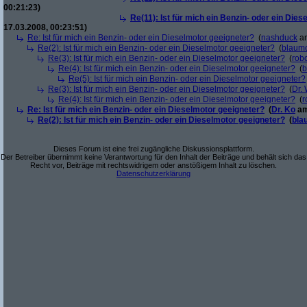
00:21:23)
Re(11): Ist für mich ein Benzin- oder ein Die
17.03.2008, 00:23:51)
Re: Ist für mich ein Benzin- oder ein Dieselmotor geeigneter?
(
nashduck
am
Re(2): Ist für mich ein Benzin- oder ein Dieselmotor geeigneter?
(
blaum
Re(3): Ist für mich ein Benzin- oder ein Dieselmotor geeigneter?
(
robo
Re(4): Ist für mich ein Benzin- oder ein Dieselmotor geeigneter?
(
b
Re(5): Ist für mich ein Benzin- oder ein Dieselmotor geeigneter?
Re(3): Ist für mich ein Benzin- oder ein Dieselmotor geeigneter?
(
Dr.
Re(4): Ist für mich ein Benzin- oder ein Dieselmotor geeigneter?
(
r
Re: Ist für mich ein Benzin- oder ein Dieselmotor geeigneter?
(
Dr. Ko
am
Re(2): Ist für mich ein Benzin- oder ein Dieselmotor geeigneter?
(
bla
Dieses Forum ist eine frei zugängliche Diskussionsplattform.
Der Betreiber übernimmt keine Verantwortung für den Inhalt der Beiträge und behält sich das
Recht vor, Beiträge mit rechtswidrigem oder anstößigem Inhalt zu löschen.
Datenschutzerklärung