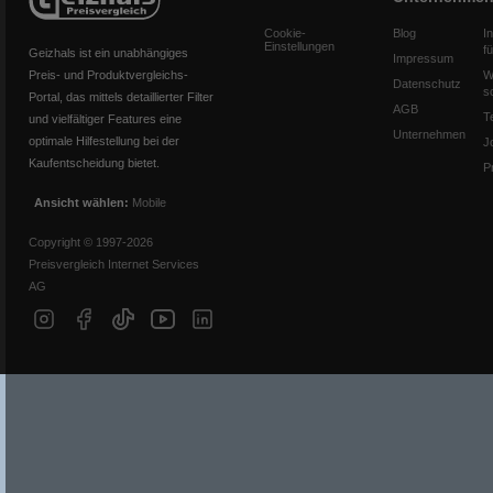
Cookie-
Blog
I
Einstellungen
f
Geizhals ist ein unabhängiges
Impressum
Preis- und Produktvergleichs-
W
Datenschutz
s
Portal, das mittels detaillierter Filter
AGB
T
und vielfältiger Features eine
Unternehmen
optimale Hilfestellung bei der
J
Kaufentscheidung bietet.
P
Ansicht wählen:
Mobile
Copyright © 1997-2026
Preisvergleich Internet Services
AG