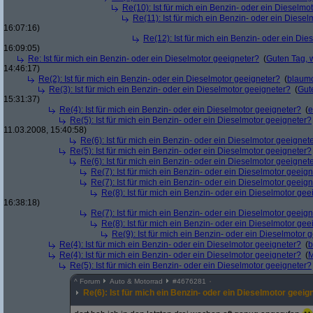
Re(10): Ist für mich ein Benzin- oder ein Dieselmo
Re(11): Ist für mich ein Benzin- oder ein Diese
16:07:16)
Re(12): Ist für mich ein Benzin- oder ein Di
16:09:05)
Re: Ist für mich ein Benzin- oder ein Dieselmotor geeigneter?
(
Guten Tag, 
14:46:17)
Re(2): Ist für mich ein Benzin- oder ein Dieselmotor geeigneter?
(
blaum
Re(3): Ist für mich ein Benzin- oder ein Dieselmotor geeigneter?
(
Gut
15:31:37)
Re(4): Ist für mich ein Benzin- oder ein Dieselmotor geeigneter?
(
e
Re(5): Ist für mich ein Benzin- oder ein Dieselmotor geeigneter?
11.03.2008, 15:40:58)
Re(6): Ist für mich ein Benzin- oder ein Dieselmotor geeignet
Re(5): Ist für mich ein Benzin- oder ein Dieselmotor geeigneter?
Re(6): Ist für mich ein Benzin- oder ein Dieselmotor geeignet
Re(7): Ist für mich ein Benzin- oder ein Dieselmotor geeig
Re(7): Ist für mich ein Benzin- oder ein Dieselmotor geeig
Re(8): Ist für mich ein Benzin- oder ein Dieselmotor gee
16:38:18)
Re(7): Ist für mich ein Benzin- oder ein Dieselmotor geeig
Re(8): Ist für mich ein Benzin- oder ein Dieselmotor gee
Re(9): Ist für mich ein Benzin- oder ein Dieselmotor 
Re(4): Ist für mich ein Benzin- oder ein Dieselmotor geeigneter?
(
b
Re(4): Ist für mich ein Benzin- oder ein Dieselmotor geeigneter?
(
M
Re(5): Ist für mich ein Benzin- oder ein Dieselmotor geeigneter?
^
Forum
Auto & Motorrad
#
4676281
Re(6): Ist für mich ein Benzin- oder ein Dieselmotor geeig