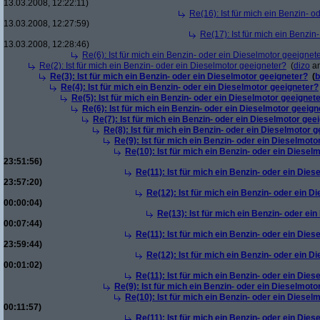
13.03.2008, 12:22:11)
Re(16): Ist für mich ein Benzin- 
13.03.2008, 12:27:59)
Re(17): Ist für mich ein Benzi
13.03.2008, 12:28:46)
Re(6): Ist für mich ein Benzin- oder ein Dieselmotor geeignet
Re(2): Ist für mich ein Benzin- oder ein Dieselmotor geeigneter?
(
dizo
am
Re(3): Ist für mich ein Benzin- oder ein Dieselmotor geeigneter?
(
b
Re(4): Ist für mich ein Benzin- oder ein Dieselmotor geeigneter?
Re(5): Ist für mich ein Benzin- oder ein Dieselmotor geeignet
Re(6): Ist für mich ein Benzin- oder ein Dieselmotor geeign
Re(7): Ist für mich ein Benzin- oder ein Dieselmotor gee
Re(8): Ist für mich ein Benzin- oder ein Dieselmotor 
Re(9): Ist für mich ein Benzin- oder ein Dieselmoto
Re(10): Ist für mich ein Benzin- oder ein Diesel
23:51:56)
Re(11): Ist für mich ein Benzin- oder ein Die
23:57:20)
Re(12): Ist für mich ein Benzin- oder ein 
00:00:04)
Re(13): Ist für mich ein Benzin- oder ei
00:07:44)
Re(11): Ist für mich ein Benzin- oder ein Die
23:59:44)
Re(12): Ist für mich ein Benzin- oder ein 
00:01:02)
Re(11): Ist für mich ein Benzin- oder ein Die
Re(9): Ist für mich ein Benzin- oder ein Dieselmoto
Re(10): Ist für mich ein Benzin- oder ein Diesel
00:11:57)
Re(11): Ist für mich ein Benzin- oder ein Die