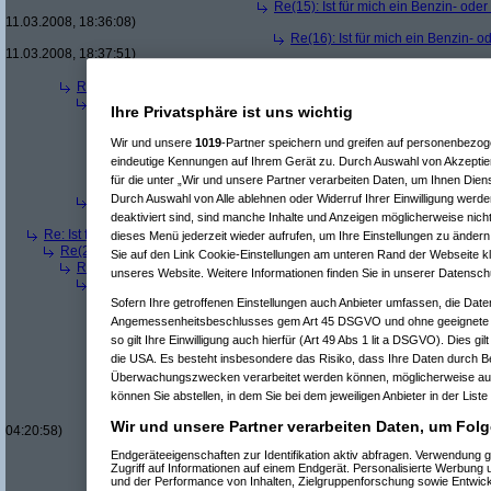
Re(15): Ist für mich ein Benzin- ode
11.03.2008, 18:36:08)
Re(16): Ist für mich ein Benzin- 
11.03.2008, 18:37:51)
Re(10): Ist für mich ein Benzin- oder ein Diesel
Re(3): Ist für mich ein Benzin- oder ein Dieselmotor geeigneter?
(
Qbu
Re(4): Ist für mich ein Benzin- oder ein Dieselmotor geeigneter?
(
b
Ihre Privatsphäre ist uns wichtig
Re(5): Ist für mich ein Benzin- oder ein Dieselmotor geeigneter?
Re(6): Ist für mich ein Benzin- oder ein Dieselmotor geeignet
Wir und unsere
1019
-Partner speichern und greifen auf personenbezo
Re(7): Ist für mich ein Benzin- oder ein Dieselmotor geeig
eindeutige Kennungen auf Ihrem Gerät zu. Durch Auswahl von Akzeptier
Re(6): Ist für mich ein Benzin- oder ein Dieselmotor geeignet
für die unter „Wir und unsere Partner verarbeiten Daten, um Ihnen Dien
Re(7): Ist für mich ein Benzin- oder ein Dieselmotor geeig
Durch Auswahl von Alle ablehnen oder Widerruf Ihrer Einwilligung werde
Re(4): Ist für mich ein Benzin- oder ein Dieselmotor geeigneter?
(
a
deaktiviert sind, sind manche Inhalte und Anzeigen möglicherweise nicht
Re(5): Ist für mich ein Benzin- oder ein Dieselmotor geeigneter?
Re: Ist für mich ein Benzin- oder ein Dieselmotor geeigneter?
(
Superfast
am
dieses Menü jederzeit wieder aufrufen, um Ihre Einstellungen zu ändern 
Re(2): Ist für mich ein Benzin- oder ein Dieselmotor geeigneter?
(
dizo
am
Sie auf den Link Cookie-Einstellungen am unteren Rand der Webseite kli
Re(3): Ist für mich ein Benzin- oder ein Dieselmotor geeigneter?
(
Use
unseres Website. Weitere Informationen finden Sie in unserer Datensch
Re(4): Ist für mich ein Benzin- oder ein Dieselmotor geeigneter?
(
d
Re(5): Ist für mich ein Benzin- oder ein Dieselmotor geeigneter?
Sofern Ihre getroffenen Einstellungen auch Anbieter umfassen, die Daten
Re(6): Ist für mich ein Benzin- oder ein Dieselmotor geeignet
Angemessenheitsbeschlusses gem Art 45 DSGVO und ohne geeignete G
Re(7): Ist für mich ein Benzin- oder ein Dieselmotor geeig
so gilt Ihre Einwilligung auch hierfür (Art 49 Abs 1 lit a DSGVO). Dies gi
Re(8): Ist für mich ein Benzin- oder ein Dieselmotor gee
die USA. Es besteht insbesondere das Risiko, dass Ihre Daten durch B
Re(9): Ist für mich ein Benzin- oder ein Dieselmotor 
Überwachungszwecken verarbeitet werden können, möglicherweise auc
Re(10): Ist für mich ein Benzin- oder ein Dieselmo
können Sie abstellen, in dem Sie bei dem jeweiligen Anbieter in der Liste
Re(11): Ist für mich ein Benzin- oder ein Diese
Re(11): Ist für mich ein Benzin- oder ein Diese
Wir und unsere Partner verarbeiten Daten, um Folg
04:20:58)
Re(7): Ist für mich ein Benzin- oder ein Dieselmotor geeig
Endgeräteeigenschaften zur Identifikation aktiv abfragen. Verwendung 
Re(7): Ist für mich ein Benzin- oder ein Dieselmotor geeig
Zugriff auf Informationen auf einem Endgerät. Personalisierte Werbung
Re(8): Ist für mich ein Benzin- oder ein Dieselmotor gee
und der Performance von Inhalten, Zielgruppenforschung sowie Entwic