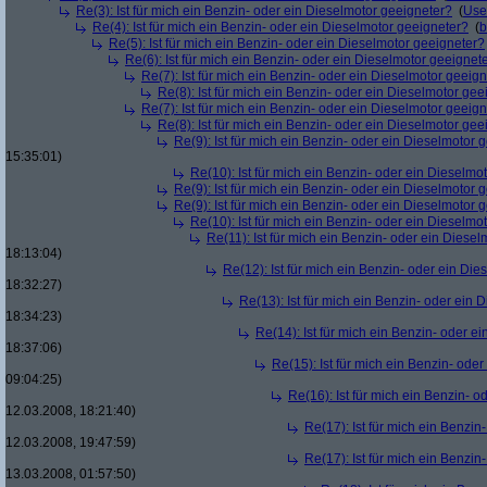
Re(3): Ist für mich ein Benzin- oder ein Dieselmotor geeigneter?
(
Use
Re(4): Ist für mich ein Benzin- oder ein Dieselmotor geeigneter?
(
b
Re(5): Ist für mich ein Benzin- oder ein Dieselmotor geeigneter?
Re(6): Ist für mich ein Benzin- oder ein Dieselmotor geeignet
Re(7): Ist für mich ein Benzin- oder ein Dieselmotor geeig
Re(8): Ist für mich ein Benzin- oder ein Dieselmotor gee
Re(7): Ist für mich ein Benzin- oder ein Dieselmotor geeig
Re(8): Ist für mich ein Benzin- oder ein Dieselmotor gee
Re(9): Ist für mich ein Benzin- oder ein Dieselmotor 
15:35:01)
Re(10): Ist für mich ein Benzin- oder ein Dieselmo
Re(9): Ist für mich ein Benzin- oder ein Dieselmotor 
Re(9): Ist für mich ein Benzin- oder ein Dieselmotor 
Re(10): Ist für mich ein Benzin- oder ein Dieselmo
Re(11): Ist für mich ein Benzin- oder ein Diese
18:13:04)
Re(12): Ist für mich ein Benzin- oder ein Di
18:32:27)
Re(13): Ist für mich ein Benzin- oder ein
18:34:23)
Re(14): Ist für mich ein Benzin- oder e
18:37:06)
Re(15): Ist für mich ein Benzin- ode
09:04:25)
Re(16): Ist für mich ein Benzin- 
12.03.2008, 18:21:40)
Re(17): Ist für mich ein Benzi
12.03.2008, 19:47:59)
Re(17): Ist für mich ein Benzi
13.03.2008, 01:57:50)