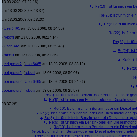
13.03.2008, 07:22:16)
Re(19): Ist für mich ein 
am 13.03.2008, 08:13:37)
Re(20): Ist für mich e
am 13.03.2008, 08:23:20)
Re(21): Ist für mic
(
User6465
am 13.03.2008, 08:24:35)
Re(22): Ist für m
(
robotti
am 13.03.2008, 08:27:14)
Re(23): Ist fü
(
User6465
am 13.03.2008, 08:29:45)
Re(24): Ist
(
robotti
am 13.03.2008, 08:31:36)
Re(25): 
geeigneter?
(
User6465
am 13.03.2008, 08:33:19)
Re(26)
geeigneter?
(
robotti
am 13.03.2008, 08:50:07)
Re(
geeigneter?
(
User6465
am 13.03.2008, 09:24:26)
geeigneter?
(
robotti
am 13.03.2008, 09:29:57)
Re(8): Ist für mich ein Benzin- oder ein Dieselmotor gee
Re(9): Ist für mich ein Benzin- oder ein Dieselmotor 
08:37:28)
Re(10): Ist für mich ein Benzin- oder ein Dieselmo
Re(7): Ist für mich ein Benzin- oder ein Dieselmotor geeig
Re(8): Ist für mich ein Benzin- oder ein Dieselmotor gee
Re(9): Ist für mich ein Benzin- oder ein Dieselmotor 
Re(10): Ist für mich ein Benzin- oder ein Dieselmo
Re(5): Ist für mich ein Benzin- oder ein Dieselmotor geeigneter?
Re(6): Ist für mich ein Benzin- oder ein Dieselmotor geeignet