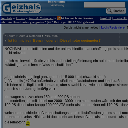
Impressum
|
Werbung
Geizhals
»
Forum
»
Auto & Motorrad
»
Ist für mich ein Benzin-
Top-100
|
Fresh-100
oder ein Dieselmotor geeigneter? (422 Beiträge, 10832 Mal gelesen)
Du bist nicht angemeldet. [
Login/Registrieren
]
^
Forum
Auto & Motorrad
#
4676082
Ist für mich ein Benzin- oder ein Dieselmotor geeigneter?
NOCHMAL: treibstoffkosten und der unterschiedliche anschaffungspreis sind bi
nicht relevant.
da ich mittlerweile für die zeit bis zur bestellung/lieferung ein auto habe, betre
zukünftigen auto immer "wissenschaftlicher".
jahresfahrleistung liegt ganz grob bei 15 000 km (schwankt sehr!)
größtenteils ( >70%) außerhalb von städten auf autobahnen und landstraßen.
ich fahre nicht täglich mit dem auto, aber sowohl kurze wie auch längere stre
jedoch selten/unregelmäßig vor).
der wagen soll zwischen 150 und 200 PS haben.
bei modellen, die mit diesel nur 2000 - 3000 euro mehr kosten wäre mir der aufp
190 PS diesel aber knapp 100 000 ATS mehr als der benziner mit 170 PS - das w
welche unterschiede außer anschaffungs- und treibstoffkosten gibt es sonst noch
drehmoment/elastizität macht doch mehr am fahrspaß aus als der sound - also e
dieselmotor?