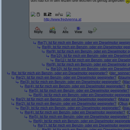
dort hab ich in den letzten drei wochen oft genug angerufen
http:/
/
www.fredvienna.at
Re(7): Ist für mich ein Benzin- oder ein Dieselmotor geeig
Re(8): Ist für mich ein Benzin- oder ein Dieselmotor gee
Re(9): Ist für mich ein Benzin- oder ein Dieselmotor 
Re(10): Ist für mich ein Benzin- oder ein Dieselmo
Re(11): Ist für mich ein Benzin- oder ein Diese
Re(9): Ist für mich ein Benzin- oder ein Dieselmotor 
Re(10): Ist für mich ein Benzin- oder ein Dieselmo
Re: Ist für mich ein Benzin- oder ein Dieselmotor geeigneter?
(
der_spinne
Re(2): Ist für mich ein Benzin- oder ein Dieselmotor geeigneter?
(
blaum
Re(3): Ist für mich ein Benzin- oder ein Dieselmotor geeigneter?
(
Mar
Re(4): Ist für mich ein Benzin- oder ein Dieselmotor geeigneter?
(
b
Re(5): Ist für mich ein Benzin- oder ein Dieselmotor geeigneter?
Re(6): Ist für mich ein Benzin- oder ein Dieselmotor geeignet
Re(2): Ist für mich ein Benzin- oder ein Dieselmotor geeigneter?
(
Marax
Re(2): Ist für mich ein Benzin- oder ein Dieselmotor geeigneter?
(
Qbus
a
Re(3): Ist für mich ein Benzin- oder ein Dieselmotor geeigneter?
(
bla
Re(4): Ist für mich ein Benzin- oder ein Dieselmotor geeigneter?
(
Re(5): Ist für mich ein Benzin- oder ein Dieselmotor geeigneter?
Re(6): Ist für mich ein Benzin- oder ein Dieselmotor geeignet
Re(7): Ist für mich ein Benzin- oder ein Dieselmotor geeig
Re(8): Ist für mich ein Benzin- oder ein Dieselmotor gee