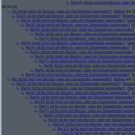
Re(14): Ist für mich ein Benzin- oder e
09:34:55)
Re: Ist für mich ein Benzin- oder ein Dieselmotor geeigneter?
(
adhoc
am 11
Re(2): Ist für mich ein Benzin- oder ein Dieselmotor geeigneter?
(
blaum
Re(3): Ist für mich ein Benzin- oder ein Dieselmotor geeigneter?
(
adh
Re(4): Ist für mich ein Benzin- oder ein Dieselmotor geeigneter?
(
b
Re(5): Ist für mich ein Benzin- oder ein Dieselmotor geeigneter?
Re(6): Ist für mich ein Benzin- oder ein Dieselmotor geeignet
Re(7): Ist für mich ein Benzin- oder ein Dieselmotor geeig
Re(3): Ist für mich ein Benzin- oder ein Dieselmotor geeigneter?
(
adh
Re(4): Ist für mich ein Benzin- oder ein Dieselmotor geeigneter?
(
S
Re(5): Ist für mich ein Benzin- oder ein Dieselmotor geeigneter?
Re(6): Ist für mich ein Benzin- oder ein Dieselmotor geeignet
Re(7): Ist für mich ein Benzin- oder ein Dieselmotor geeig
Re(8): Ist für mich ein Benzin- oder ein Dieselmotor gee
Re(6): Ist für mich ein Benzin- oder ein Dieselmotor geeignet
Re(4): Ist für mich ein Benzin- oder ein Dieselmotor geeigneter?
(
b
Re: Ist für mich ein Benzin- oder ein Dieselmotor geeigneter?
(
adhoc
am 11
Re(2): Ist für mich ein Benzin- oder ein Dieselmotor geeigneter?
(
blaum
Re(3): Ist für mich ein Benzin- oder ein Dieselmotor geeigneter?
(
Mar
Re(4): Ist für mich ein Benzin- oder ein Dieselmotor geeigneter?
(
b
Re(5): Ist für mich ein Benzin- oder ein Dieselmotor geeigneter?
Re(6): Ist für mich ein Benzin- oder ein Dieselmotor geeignet
Re(7): Ist für mich ein Benzin- oder ein Dieselmotor geeig
Re(7): Ist für mich ein Benzin- oder ein Dieselmotor geeig
Re(8): Ist für mich ein Benzin- oder ein Dieselmotor gee
Re(9): Ist für mich ein Benzin- oder ein Dieselmotor 
Re(10): Ist für mich ein Benzin- oder ein Dieselmo
Re(11): Ist für mich ein Benzin- oder ein Diese
Re(12): Ist für mich ein Benzin- oder ein Di