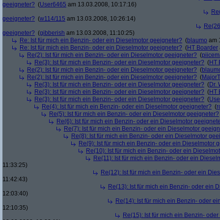
geeigneter?
(
User6465
am 13.03.2008, 10:17:16)
Re(
geeigneter?
(
w114/115
am 13.03.2008, 10:26:14)
Re(26)
geeigneter?
(
gibberish
am 13.03.2008, 11:10:25)
Re: Ist für mich ein Benzin- oder ein Dieselmotor geeigneter?
(
blaumo
am 1
Re: Ist für mich ein Benzin- oder ein Dieselmotor geeigneter?
(
HT Boarder
Re(2): Ist für mich ein Benzin- oder ein Dieselmotor geeigneter?
(
piice
Re(3): Ist für mich ein Benzin- oder ein Dieselmotor geeigneter?
(
HT 
Re(2): Ist für mich ein Benzin- oder ein Dieselmotor geeigneter?
(
blaum
Re(2): Ist für mich ein Benzin- oder ein Dieselmotor geeigneter?
(
Major
Re(3): Ist für mich ein Benzin- oder ein Dieselmotor geeigneter?
(
Dr.
Re(3): Ist für mich ein Benzin- oder ein Dieselmotor geeigneter?
(
HT 
Re(3): Ist für mich ein Benzin- oder ein Dieselmotor geeigneter?
(
Use
Re(4): Ist für mich ein Benzin- oder ein Dieselmotor geeigneter?
(
r
Re(5): Ist für mich ein Benzin- oder ein Dieselmotor geeigneter?
Re(6): Ist für mich ein Benzin- oder ein Dieselmotor geeignet
Re(7): Ist für mich ein Benzin- oder ein Dieselmotor geeig
Re(8): Ist für mich ein Benzin- oder ein Dieselmotor gee
Re(9): Ist für mich ein Benzin- oder ein Dieselmotor 
Re(10): Ist für mich ein Benzin- oder ein Dieselmo
Re(11): Ist für mich ein Benzin- oder ein Diese
11:33:25)
Re(12): Ist für mich ein Benzin- oder ein Di
11:42:43)
Re(13): Ist für mich ein Benzin- oder ein
12:03:40)
Re(14): Ist für mich ein Benzin- oder e
12:10:35)
Re(15): Ist für mich ein Benzin- ode