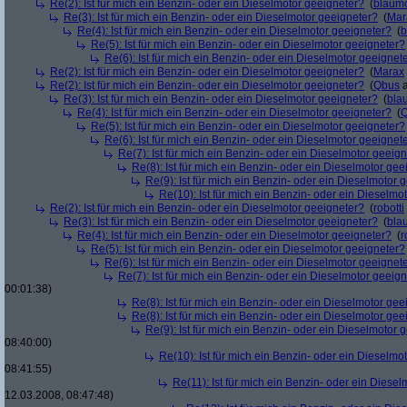
Re(2): Ist für mich ein Benzin- oder ein Dieselmotor geeigneter?
(
blaum
Re(3): Ist für mich ein Benzin- oder ein Dieselmotor geeigneter?
(
Mar
Re(4): Ist für mich ein Benzin- oder ein Dieselmotor geeigneter?
(
b
Re(5): Ist für mich ein Benzin- oder ein Dieselmotor geeigneter?
Re(6): Ist für mich ein Benzin- oder ein Dieselmotor geeignet
Re(2): Ist für mich ein Benzin- oder ein Dieselmotor geeigneter?
(
Marax
Re(2): Ist für mich ein Benzin- oder ein Dieselmotor geeigneter?
(
Qbus
a
Re(3): Ist für mich ein Benzin- oder ein Dieselmotor geeigneter?
(
bla
Re(4): Ist für mich ein Benzin- oder ein Dieselmotor geeigneter?
(
Re(5): Ist für mich ein Benzin- oder ein Dieselmotor geeigneter?
Re(6): Ist für mich ein Benzin- oder ein Dieselmotor geeignet
Re(7): Ist für mich ein Benzin- oder ein Dieselmotor geeig
Re(8): Ist für mich ein Benzin- oder ein Dieselmotor gee
Re(9): Ist für mich ein Benzin- oder ein Dieselmotor 
Re(10): Ist für mich ein Benzin- oder ein Dieselmo
Re(2): Ist für mich ein Benzin- oder ein Dieselmotor geeigneter?
(
robotti
Re(3): Ist für mich ein Benzin- oder ein Dieselmotor geeigneter?
(
bla
Re(4): Ist für mich ein Benzin- oder ein Dieselmotor geeigneter?
(
r
Re(5): Ist für mich ein Benzin- oder ein Dieselmotor geeigneter?
Re(6): Ist für mich ein Benzin- oder ein Dieselmotor geeignet
Re(7): Ist für mich ein Benzin- oder ein Dieselmotor geeig
00:01:38)
Re(8): Ist für mich ein Benzin- oder ein Dieselmotor gee
Re(8): Ist für mich ein Benzin- oder ein Dieselmotor gee
Re(9): Ist für mich ein Benzin- oder ein Dieselmotor 
08:40:00)
Re(10): Ist für mich ein Benzin- oder ein Dieselmo
08:41:55)
Re(11): Ist für mich ein Benzin- oder ein Diese
12.03.2008, 08:47:48)