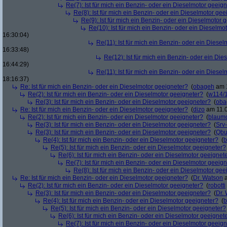
Re(7): Ist für mich ein Benzin- oder ein Dieselmotor geeig
Re(8): Ist für mich ein Benzin- oder ein Dieselmotor gee
Re(9): Ist für mich ein Benzin- oder ein Dieselmotor 
Re(10): Ist für mich ein Benzin- oder ein Dieselmo
16:30:04)
Re(11): Ist für mich ein Benzin- oder ein Diese
16:33:48)
Re(12): Ist für mich ein Benzin- oder ein Di
16:44:29)
Re(11): Ist für mich ein Benzin- oder ein Diese
18:16:37)
Re: Ist für mich ein Benzin- oder ein Dieselmotor geeigneter?
(
obageh
am 1
Re(2): Ist für mich ein Benzin- oder ein Dieselmotor geeigneter?
(
w114/
Re(3): Ist für mich ein Benzin- oder ein Dieselmotor geeigneter?
(
oba
Re: Ist für mich ein Benzin- oder ein Dieselmotor geeigneter?
(
dizo
am 11.0
Re(2): Ist für mich ein Benzin- oder ein Dieselmotor geeigneter?
(
blaum
Re(3): Ist für mich ein Benzin- oder ein Dieselmotor geeigneter?
(
Srv
Re(3): Ist für mich ein Benzin- oder ein Dieselmotor geeigneter?
(
Qbu
Re(4): Ist für mich ein Benzin- oder ein Dieselmotor geeigneter?
(
b
Re(5): Ist für mich ein Benzin- oder ein Dieselmotor geeigneter?
Re(6): Ist für mich ein Benzin- oder ein Dieselmotor geeignet
Re(7): Ist für mich ein Benzin- oder ein Dieselmotor geeig
Re(8): Ist für mich ein Benzin- oder ein Dieselmotor gee
Re: Ist für mich ein Benzin- oder ein Dieselmotor geeigneter?
(
Dr. Watson
a
Re(2): Ist für mich ein Benzin- oder ein Dieselmotor geeigneter?
(
robotti
Re(3): Ist für mich ein Benzin- oder ein Dieselmotor geeigneter?
(
Dr.
Re(4): Ist für mich ein Benzin- oder ein Dieselmotor geeigneter?
(
b
Re(5): Ist für mich ein Benzin- oder ein Dieselmotor geeigneter?
Re(6): Ist für mich ein Benzin- oder ein Dieselmotor geeignet
Re(7): Ist für mich ein Benzin- oder ein Dieselmotor geeig