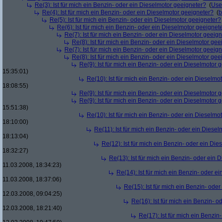
Re(3): Ist für mich ein Benzin- oder ein Dieselmotor geeigneter?
(
Use
Re(4): Ist für mich ein Benzin- oder ein Dieselmotor geeigneter?
(
b
Re(5): Ist für mich ein Benzin- oder ein Dieselmotor geeigneter?
Re(6): Ist für mich ein Benzin- oder ein Dieselmotor geeignet
Re(7): Ist für mich ein Benzin- oder ein Dieselmotor geeig
Re(8): Ist für mich ein Benzin- oder ein Dieselmotor gee
Re(7): Ist für mich ein Benzin- oder ein Dieselmotor geeig
Re(8): Ist für mich ein Benzin- oder ein Dieselmotor gee
Re(9): Ist für mich ein Benzin- oder ein Dieselmotor 
15:35:01)
Re(10): Ist für mich ein Benzin- oder ein Dieselmo
18:08:55)
Re(9): Ist für mich ein Benzin- oder ein Dieselmotor 
Re(9): Ist für mich ein Benzin- oder ein Dieselmotor 
15:51:38)
Re(10): Ist für mich ein Benzin- oder ein Dieselmo
18:10:00)
Re(11): Ist für mich ein Benzin- oder ein Diese
18:13:04)
Re(12): Ist für mich ein Benzin- oder ein Di
18:32:27)
Re(13): Ist für mich ein Benzin- oder ein
11.03.2008, 18:34:23)
Re(14): Ist für mich ein Benzin- oder e
11.03.2008, 18:37:06)
Re(15): Ist für mich ein Benzin- ode
12.03.2008, 09:04:25)
Re(16): Ist für mich ein Benzin- 
12.03.2008, 18:21:40)
Re(17): Ist für mich ein Benzi