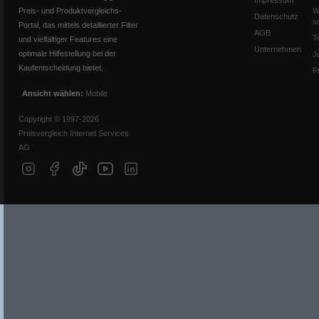
Impressum
Preis- und Produktvergleichs-
W
Datenschutz
s
Portal, das mittels detaillierter Filter
AGB
T
und vielfältiger Features eine
Unternehmen
optimale Hilfestellung bei der
J
Kaufentscheidung bietet.
P
Ansicht wählen:
Mobile
Copyright © 1997-2026
Preisvergleich Internet Services
AG