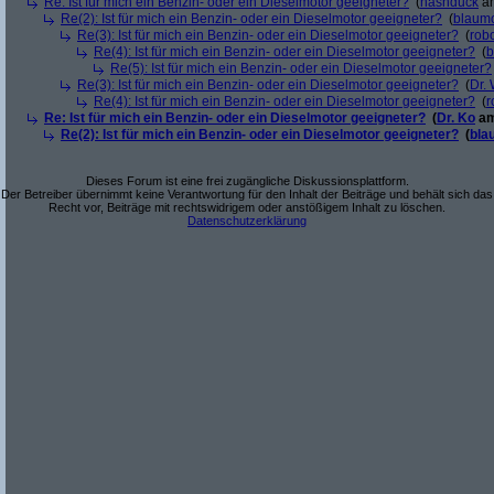
Re: Ist für mich ein Benzin- oder ein Dieselmotor geeigneter?
(
nashduck
am
Re(2): Ist für mich ein Benzin- oder ein Dieselmotor geeigneter?
(
blaum
Re(3): Ist für mich ein Benzin- oder ein Dieselmotor geeigneter?
(
robo
Re(4): Ist für mich ein Benzin- oder ein Dieselmotor geeigneter?
(
b
Re(5): Ist für mich ein Benzin- oder ein Dieselmotor geeigneter?
Re(3): Ist für mich ein Benzin- oder ein Dieselmotor geeigneter?
(
Dr.
Re(4): Ist für mich ein Benzin- oder ein Dieselmotor geeigneter?
(
r
Re: Ist für mich ein Benzin- oder ein Dieselmotor geeigneter?
(
Dr. Ko
am
Re(2): Ist für mich ein Benzin- oder ein Dieselmotor geeigneter?
(
bla
Dieses Forum ist eine frei zugängliche Diskussionsplattform.
Der Betreiber übernimmt keine Verantwortung für den Inhalt der Beiträge und behält sich das
Recht vor, Beiträge mit rechtswidrigem oder anstößigem Inhalt zu löschen.
Datenschutzerklärung