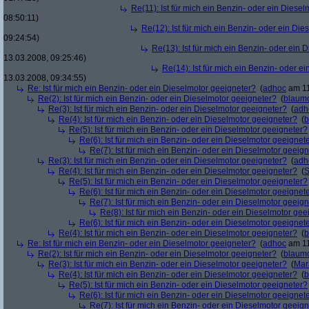
Re(11): Ist für mich ein Benzin- oder ein Diese
08:50:11)
Re(12): Ist für mich ein Benzin- oder ein Di
09:24:54)
Re(13): Ist für mich ein Benzin- oder ein
13.03.2008, 09:25:46)
Re(14): Ist für mich ein Benzin- oder e
13.03.2008, 09:34:55)
Re: Ist für mich ein Benzin- oder ein Dieselmotor geeigneter?
(
adhoc
am 11
Re(2): Ist für mich ein Benzin- oder ein Dieselmotor geeigneter?
(
blaum
Re(3): Ist für mich ein Benzin- oder ein Dieselmotor geeigneter?
(
adh
Re(4): Ist für mich ein Benzin- oder ein Dieselmotor geeigneter?
(
b
Re(5): Ist für mich ein Benzin- oder ein Dieselmotor geeigneter?
Re(6): Ist für mich ein Benzin- oder ein Dieselmotor geeignet
Re(7): Ist für mich ein Benzin- oder ein Dieselmotor geeig
Re(3): Ist für mich ein Benzin- oder ein Dieselmotor geeigneter?
(
adh
Re(4): Ist für mich ein Benzin- oder ein Dieselmotor geeigneter?
(
S
Re(5): Ist für mich ein Benzin- oder ein Dieselmotor geeigneter?
Re(6): Ist für mich ein Benzin- oder ein Dieselmotor geeignet
Re(7): Ist für mich ein Benzin- oder ein Dieselmotor geeig
Re(8): Ist für mich ein Benzin- oder ein Dieselmotor gee
Re(6): Ist für mich ein Benzin- oder ein Dieselmotor geeignet
Re(4): Ist für mich ein Benzin- oder ein Dieselmotor geeigneter?
(
b
Re: Ist für mich ein Benzin- oder ein Dieselmotor geeigneter?
(
adhoc
am 11
Re(2): Ist für mich ein Benzin- oder ein Dieselmotor geeigneter?
(
blaum
Re(3): Ist für mich ein Benzin- oder ein Dieselmotor geeigneter?
(
Mar
Re(4): Ist für mich ein Benzin- oder ein Dieselmotor geeigneter?
(
b
Re(5): Ist für mich ein Benzin- oder ein Dieselmotor geeigneter?
Re(6): Ist für mich ein Benzin- oder ein Dieselmotor geeignet
Re(7): Ist für mich ein Benzin- oder ein Dieselmotor geeig