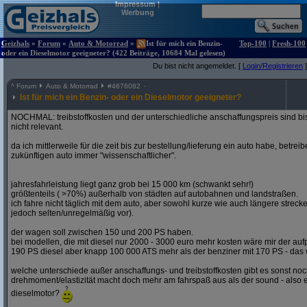
Impressum
|
Werbung
Geizhals
»
Forum
»
Auto & Motorrad
»
Ist für mich ein Benzin-
Top-100
|
Fresh-100
oder ein Dieselmotor geeigneter? (422 Beiträge, 10684 Mal gelesen)
Du bist nicht angemeldet. [
Login/Registrieren
]
^
Forum
Auto & Motorrad
#
4676082
Ist für mich ein Benzin- oder ein Dieselmotor geeigneter?
NOCHMAL: treibstoffkosten und der unterschiedliche anschaffungspreis sind bi
nicht relevant.
da ich mittlerweile für die zeit bis zur bestellung/lieferung ein auto habe, betre
zukünftigen auto immer "wissenschaftlicher".
jahresfahrleistung liegt ganz grob bei 15 000 km (schwankt sehr!)
größtenteils ( >70%) außerhalb von städten auf autobahnen und landstraßen.
ich fahre nicht täglich mit dem auto, aber sowohl kurze wie auch längere stre
jedoch selten/unregelmäßig vor).
der wagen soll zwischen 150 und 200 PS haben.
bei modellen, die mit diesel nur 2000 - 3000 euro mehr kosten wäre mir der aufp
190 PS diesel aber knapp 100 000 ATS mehr als der benziner mit 170 PS - das w
welche unterschiede außer anschaffungs- und treibstoffkosten gibt es sonst noch
drehmoment/elastizität macht doch mehr am fahrspaß aus als der sound - also e
dieselmotor?