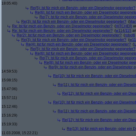
18:05:40)
Re(5): Ist für mich ein Benzin- oder ein Dieselmotor geeigneter?
Re(6): Ist für mich ein Benzin- oder ein Dieselmotor geeignet
Re(7): Ist für mich ein Benzin- oder ein Dieselmotor geeig
Re(3): Ist für mich ein Benzin- oder ein Dieselmotor geeigneter?
(
Mar
Re: Ist für mich ein Benzin- oder ein Dieselmotor geeigneter?
(
HITCHER
am
Re: Ist für mich ein Benzin- oder ein Dieselmotor geeigneter?
(
w114/115
am
Re(2): Ist für mich ein Benzin- oder ein Dieselmotor geeigneter?
(
robotti
Re(3): Ist für mich ein Benzin- oder ein Dieselmotor geeigneter?
(
w11
Re(4): Ist für mich ein Benzin- oder ein Dieselmotor geeigneter?
(
U
Re(5): Ist für mich ein Benzin- oder ein Dieselmotor geeigneter?
Re(6): Ist für mich ein Benzin- oder ein Dieselmotor geeignet
Re(7): Ist für mich ein Benzin- oder ein Dieselmotor geeig
Re(8): Ist für mich ein Benzin- oder ein Dieselmotor gee
Re(9): Ist für mich ein Benzin- oder ein Dieselmotor 
14:59:53)
Re(10): Ist für mich ein Benzin- oder ein Dieselmo
15:08:15)
Re(11): Ist für mich ein Benzin- oder ein Diese
15:47:06)
Re(12): Ist für mich ein Benzin- oder ein Di
15:57:11)
Re(10): Ist für mich ein Benzin- oder ein Dieselmo
15:12:46)
Re(11): Ist für mich ein Benzin- oder ein Diese
15:16:29)
Re(12): Ist für mich ein Benzin- oder ein Di
15:19:33)
Re(13): Ist für mich ein Benzin- oder ein
11.03.2008, 15:22:21)