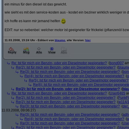
ein minus für den diesel ist das gewicht.
wie sieht es mit den service-kosten aus - kostet ein beziner wirklich weniger in 
ich hoffe es kann mir jemand helfen
EDIT: nur so nebenbei: welcher motor ist geeigneter für frickelei (pflanzenöl bzw
11.03.2008, 15:24 Uhr - Editiert von
blaumo
, alte Version:
hier
Re: Ist für mich ein Benzin- oder ein Dieselmotor geeigneter?
(
bond007
am 
Re(2): Ist für mich ein Benzin- oder ein Dieselmotor geeigneter?
(
blaum
Re(3): Ist für mich ein Benzin- oder ein Dieselmotor geeigneter?
(
bon
Re(4): Ist für mich ein Benzin- oder ein Dieselmotor geeigneter?
(
o
Re(5): Ist für mich ein Benzin- oder ein Dieselmotor geeigneter?
Re(6): Ist für mich ein Benzin- oder ein Dieselmotor geeignet
Re(2): Ist für mich ein Benzin- oder ein Dieselmotor geeigneter?
(
bla
Re: Ist für mich ein Benzin- oder ein Dieselmotor geeigneter?
(
User6465
am
Re(2): Ist für mich ein Benzin- oder ein Dieselmotor geeigneter?
(
FunkF
Re(2): Ist für mich ein Benzin- oder ein Dieselmotor geeigneter?
(
w114/
Re(3): Ist für mich ein Benzin- oder ein Dieselmotor geeigneter?
(
der
11.03.2008, 09:06:27)
Re(3): Ist für mich ein Benzin- oder ein Dieselmotor geeigneter?
(
adh
Re(4): Ist für mich ein Benzin- oder ein Dieselmotor geeigneter?
(
w
Re(3): Ist für mich ein Benzin- oder ein Dieselmotor geeigneter?
(
Use
Re(2): Ist für mich ein Benzin- oder ein Dieselmotor geeigneter?
(
blaum