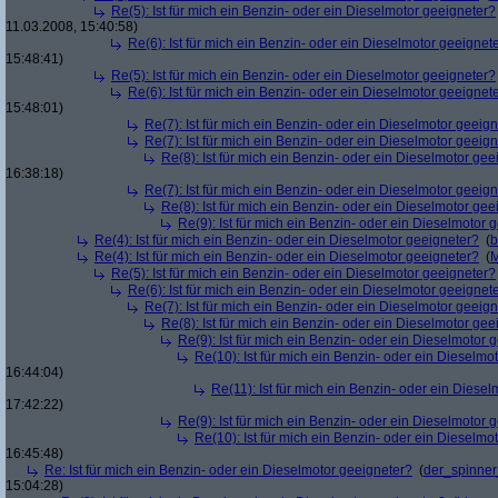
Re(5): Ist für mich ein Benzin- oder ein Dieselmotor geeigneter?
11.03.2008, 15:40:58)
Re(6): Ist für mich ein Benzin- oder ein Dieselmotor geeignet
15:48:41)
Re(5): Ist für mich ein Benzin- oder ein Dieselmotor geeigneter?
Re(6): Ist für mich ein Benzin- oder ein Dieselmotor geeignet
15:48:01)
Re(7): Ist für mich ein Benzin- oder ein Dieselmotor geeig
Re(7): Ist für mich ein Benzin- oder ein Dieselmotor geeig
Re(8): Ist für mich ein Benzin- oder ein Dieselmotor gee
16:38:18)
Re(7): Ist für mich ein Benzin- oder ein Dieselmotor geeig
Re(8): Ist für mich ein Benzin- oder ein Dieselmotor gee
Re(9): Ist für mich ein Benzin- oder ein Dieselmotor 
Re(4): Ist für mich ein Benzin- oder ein Dieselmotor geeigneter?
(
b
Re(4): Ist für mich ein Benzin- oder ein Dieselmotor geeigneter?
(
M
Re(5): Ist für mich ein Benzin- oder ein Dieselmotor geeigneter?
Re(6): Ist für mich ein Benzin- oder ein Dieselmotor geeignet
Re(7): Ist für mich ein Benzin- oder ein Dieselmotor geeig
Re(8): Ist für mich ein Benzin- oder ein Dieselmotor gee
Re(9): Ist für mich ein Benzin- oder ein Dieselmotor 
Re(10): Ist für mich ein Benzin- oder ein Dieselmo
16:44:04)
Re(11): Ist für mich ein Benzin- oder ein Diese
17:42:22)
Re(9): Ist für mich ein Benzin- oder ein Dieselmotor 
Re(10): Ist für mich ein Benzin- oder ein Dieselmo
16:45:48)
Re: Ist für mich ein Benzin- oder ein Dieselmotor geeigneter?
(
der_spinne
15:04:28)