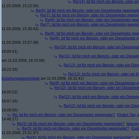
Re(14): Ist für mich ein Benzin- oder e
11.03.2008, 15:22:50)
Re(6): Ist für mich ein Benzin- oder ein Dieselmotor geeignet
Re(7): Ist für mich ein Benzin- oder ein Dieselmotor geeig
Re(8): Ist für mich ein Benzin- oder ein Dieselmotor gee
Re(7): Ist für mich ein Benzin- oder ein Dieselmotor geeig
11.03.2008, 15:30:43)
Re(8): Ist für mich ein Benzin- oder ein Dieselmotor gee
Re(9): Ist für mich ein Benzin- oder ein Dieselmotor 
11.03.2008, 15:57:38)
Re(10): Ist für mich ein Benzin- oder ein Dieselmo
16:00:41)
Re(11): Ist für mich ein Benzin- oder ein Diese
am 11.03.2008, 16:15:56)
Re(12): Ist für mich ein Benzin- oder ein Di
16:22:33)
Re(13): Ist für mich ein Benzin- oder ein
Erziehungsberechtigte
am 11.03.2008, 16:31:41)
Re(9): Ist für mich ein Benzin- oder ein Dieselmotor 
Re(10): Ist für mich ein Benzin- oder ein Dieselmo
16:05:22)
Re(11): Ist für mich ein Benzin- oder ein Diese
16:07:16)
Re(12): Ist für mich ein Benzin- oder ein Di
16:09:05)
Re: Ist für mich ein Benzin- oder ein Dieselmotor geeigneter?
(
Guten Tag, 
14:46:17)
Re(2): Ist für mich ein Benzin- oder ein Dieselmotor geeigneter?
(
blaum
Re(3): Ist für mich ein Benzin- oder ein Dieselmotor geeigneter?
(
Gut
11.03.2008, 15:31:37)
Re(4): Ist für mich ein Benzin- oder ein Dieselmotor geeigneter?
(
e