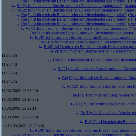
Re(3): Ist für mich ein Benzin- oder ein Dieselmotor geeigneter?
(
HT 
Re(2): Ist für mich ein Benzin- oder ein Dieselmotor geeigneter?
(
blaum
Re(2): Ist für mich ein Benzin- oder ein Dieselmotor geeigneter?
(
Major
Re(3): Ist für mich ein Benzin- oder ein Dieselmotor geeigneter?
(
Dr.
Re(3): Ist für mich ein Benzin- oder ein Dieselmotor geeigneter?
(
HT 
Re(3): Ist für mich ein Benzin- oder ein Dieselmotor geeigneter?
(
Use
Re(4): Ist für mich ein Benzin- oder ein Dieselmotor geeigneter?
(
r
Re(5): Ist für mich ein Benzin- oder ein Dieselmotor geeigneter?
Re(6): Ist für mich ein Benzin- oder ein Dieselmotor geeignet
Re(7): Ist für mich ein Benzin- oder ein Dieselmotor geeig
Re(8): Ist für mich ein Benzin- oder ein Dieselmotor gee
Re(9): Ist für mich ein Benzin- oder ein Dieselmotor 
11:20:03)
Re(10): Ist für mich ein Benzin- oder ein Dieselmo
11:25:43)
Re(11): Ist für mich ein Benzin- oder ein Diese
11:33:25)
Re(12): Ist für mich ein Benzin- oder ein Di
11:42:43)
Re(13): Ist für mich ein Benzin- oder ein
13.03.2008, 12:03:40)
Re(14): Ist für mich ein Benzin- oder e
13.03.2008, 12:10:35)
Re(15): Ist für mich ein Benzin- ode
13.03.2008, 12:22:11)
Re(16): Ist für mich ein Benzin- 
13.03.2008, 12:27:59)
Re(17): Ist für mich ein Benzi
am 13.03.2008, 12:28:46)
Re(6): Ist für mich ein Benzin- oder ein Dieselmotor geeignet
Re(2): Ist für mich ein Benzin- oder ein Dieselmotor geeigneter?
(
dizo
am