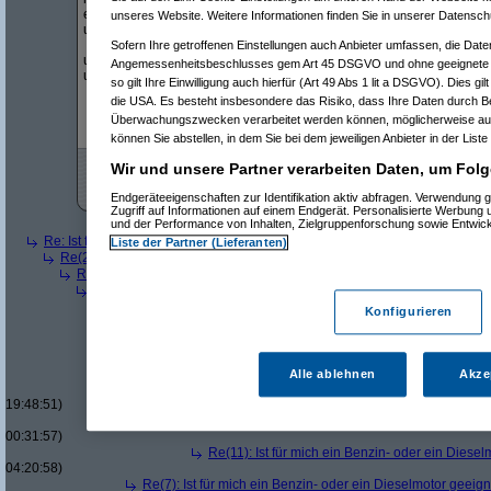
einmal benziner (ich glaub) ( 130 )
unseres Website. Weitere Informationen finden Sie in unserer Datensch
und an (5 gang) diesel mit weniger PS (105) PS
Sofern Ihre getroffenen Einstellungen auch Anbieter umfassen, die Daten
und der benziner hatte am "berg" sowieso keine chance
Angemessenheitsbeschlusses gem Art 45 DSGVO und ohne geeignete G
und auch sonst erst auf der autobahn ab 100km/h..
so gilt Ihre Einwilligung auch hierfür (Art 49 Abs 1 lit a DSGVO). Dies gi
die USA. Es besteht insbesondere das Risiko, dass Ihre Daten durch B
Überwachungszwecken verarbeitet werden können, möglicherweise auc
können Sie abstellen, in dem Sie bei dem jeweiligen Anbieter in der Liste
Wir und unsere Partner verarbeiten Daten, um Folg
Endgeräteeigenschaften zur Identifikation aktiv abfragen. Verwendung 
Zugriff auf Informationen auf einem Endgerät. Personalisierte Werbung
Re(5): Ist für mich ein Benzin- oder ein Dieselmotor geeigneter?
und der Performance von Inhalten, Zielgruppenforschung sowie Entwic
Re: Ist für mich ein Benzin- oder ein Dieselmotor geeigneter?
(
Superfast
am
Liste der Partner (Lieferanten)
Re(2): Ist für mich ein Benzin- oder ein Dieselmotor geeigneter?
(
dizo
am
Re(3): Ist für mich ein Benzin- oder ein Dieselmotor geeigneter?
(
Use
Re(4): Ist für mich ein Benzin- oder ein Dieselmotor geeigneter?
(
d
Re(5): Ist für mich ein Benzin- oder ein Dieselmotor geeigneter?
Konfigurieren
Re(6): Ist für mich ein Benzin- oder ein Dieselmotor geeignet
Re(7): Ist für mich ein Benzin- oder ein Dieselmotor geeig
Re(8): Ist für mich ein Benzin- oder ein Dieselmotor gee
Re(9): Ist für mich ein Benzin- oder ein Dieselmotor 
Alle ablehnen
Akze
Re(10): Ist für mich ein Benzin- oder ein Dieselmo
19:48:51)
Re(11): Ist für mich ein Benzin- oder ein Diese
00:31:57)
Re(11): Ist für mich ein Benzin- oder ein Diese
04:20:58)
Re(7): Ist für mich ein Benzin- oder ein Dieselmotor geeig