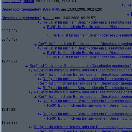
geeigneter?
(
robotti
am 13.03.2008, 08:50:07)
Re(
Dieselmotor geeigneter?
(
User6465
am 13.03.2008, 09:24:26)
Dieselmotor geeigneter?
(
robotti
am 13.03.2008, 09:29:57)
Re(8): Ist für mich ein Benzin- oder ein Dieselmotor gee
Re(9): Ist für mich ein Benzin- oder ein Dieselmotor 
08:37:28)
Re(10): Ist für mich ein Benzin- oder ein Dieselmo
08:40:48)
Re(7): Ist für mich ein Benzin- oder ein Dieselmotor geeig
Re(8): Ist für mich ein Benzin- oder ein Dieselmotor gee
Re(9): Ist für mich ein Benzin- oder ein Dieselmotor 
Re(10): Ist für mich ein Benzin- oder ein Dieselmo
19:44:07)
Re(5): Ist für mich ein Benzin- oder ein Dieselmotor geeigneter?
Re(6): Ist für mich ein Benzin- oder ein Dieselmotor geeignet
Re(7): Ist für mich ein Benzin- oder ein Dieselmotor geeig
Re(8): Ist für mich ein Benzin- oder ein Dieselmotor gee
Re(7): Ist für mich ein Benzin- oder ein Dieselmotor geeig
Re(8): Ist für mich ein Benzin- oder ein Dieselmotor gee
Re(6): Ist für mich ein Benzin- oder ein Dieselmotor geeignet
Re(7): Ist für mich ein Benzin- oder ein Dieselmotor geeig
Re(8): Ist für mich ein Benzin- oder ein Dieselmotor gee
Re(9): Ist für mich ein Benzin- oder ein Dieselmotor 
11:47:28)
Re(8): Ist für mich ein Benzin- oder ein Dieselmotor gee
Re(9): Ist für mich ein Benzin- oder ein Dieselmotor 
18:23:38)
Re(6): Ist für mich ein Benzin- oder ein Dieselmotor geeignet
Re(7): Ist für mich ein Benzin- oder ein Dieselmotor geeig