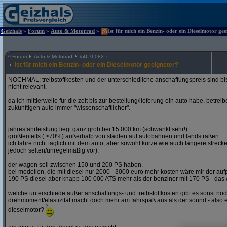
Geizhals
»
Forum
»
Auto & Motorrad
»
Ist für mich ein Benzin- oder ein Dieselmotor ge
^
Forum
Auto & Motorrad
#
4676082
Ist für mich ein Benzin- oder ein Dieselmotor geeigneter?
NOCHMAL: treibstoffkosten und der unterschiedliche anschaffungspreis sind bi
nicht relevant.
da ich mittlerweile für die zeit bis zur bestellung/lieferung ein auto habe, betre
zukünftigen auto immer "wissenschaftlicher".
jahresfahrleistung liegt ganz grob bei 15 000 km (schwankt sehr!)
größtenteils ( >70%) außerhalb von städten auf autobahnen und landstraßen.
ich fahre nicht täglich mit dem auto, aber sowohl kurze wie auch längere stre
jedoch selten/unregelmäßig vor).
der wagen soll zwischen 150 und 200 PS haben.
bei modellen, die mit diesel nur 2000 - 3000 euro mehr kosten wäre mir der aufp
190 PS diesel aber knapp 100 000 ATS mehr als der benziner mit 170 PS - das w
welche unterschiede außer anschaffungs- und treibstoffkosten gibt es sonst noch
drehmoment/elastizität macht doch mehr am fahrspaß aus als der sound - also e
dieselmotor?