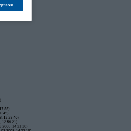
eptieren
)
17:55)
0:45)
, 12:23:40)
 12:59:21)
.2008, 14:21:16)
03.2008, 14:32:18)