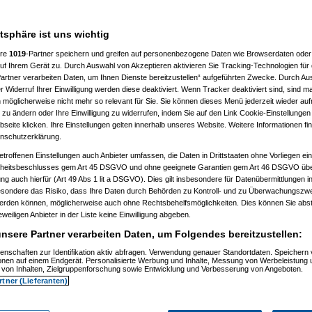
der erhaltung und wieviel?
atsphäre ist uns wichtig
ere
1019
-Partner speichern und greifen auf personenbezogene Daten wie Browserdaten oder 
. alkohol)
f Ihrem Gerät zu. Durch Auswahl von Akzeptieren aktivieren Sie Tracking-Technologien für d
artner verarbeiten Daten, um Ihnen Dienste bereitzustellen“ aufgeführten Zwecke. Durch Aus
 Widerruf Ihrer Einwilligung werden diese deaktiviert. Wenn Tracker deaktiviert sind, sind m
 möglicherweise nicht mehr so relevant für Sie. Sie können dieses Menü jederzeit wieder auf
 zu ändern oder Ihre Einwilligung zu widerrufen, indem Sie auf den Link Cookie-Einstellunge
eite klicken. Ihre Einstellungen gelten innerhalb unseres Website. Weitere Informationen fin
nschutzerklärung.
11.03.2008, 07:07:30)
o
am 11.03.2008, 11:34:56)
etroffenen Einstellungen auch Anbieter umfassen, die Daten in Drittstaaten ohne Vorliegen ei
d007
am 11.03.2008, 14:47:00)
itsbeschlusses gem Art 45 DSGVO und ohne geeignete Garantien gem Art 46 DSGVO übermi
bageh
am 11.03.2008, 15:31:02)
gung auch hierfür (Art 49 Abs 1 lit a DSGVO). Dies gilt insbesondere für Datenübermittlungen i
(
blaumo
am 11.03.2008, 18:07:55)
esondere das Risiko, dass Ihre Daten durch Behörden zu Kontroll- und zu Überwachungsz
er?
(
obageh
am 12.03.2008, 07:53:47)
werden können, möglicherweise auch ohne Rechtsbehelfsmöglichkeiten. Dies können Sie abst
umo
am 25.03.2008, 02:08:50)
eweiligen Anbieter in der Liste keine Einwilligung abgeben.
 11.03.2008, 08:04:28)
ish
am 11.03.2008, 08:08:11)
nsere Partner verarbeiten Daten, um Folgendes bereitzustellen:
115
am 11.03.2008, 09:04:59)
_spinner_mit_dem_weissen_bart
am 11.03.2008, 09:06:27)
enschaften zur Identifikation aktiv abfragen. Verwendung genauer Standortdaten. Speichern 
oc
am 11.03.2008, 09:07:33)
ionen auf einem Endgerät. Personalisierte Werbung und Inhalte, Messung von Werbeleistung 
114/115
am 11.03.2008, 09:11:22)
von Inhalten, Zielgruppenforschung sowie Entwicklung und Verbesserung von Angeboten.
r6465
am 11.03.2008, 09:23:34)
rtner (Lieferanten)
o
am 11.03.2008, 11:40:54)
r6465
am 11.03.2008, 11:46:48)
laumo
am 11.03.2008, 11:50:26)