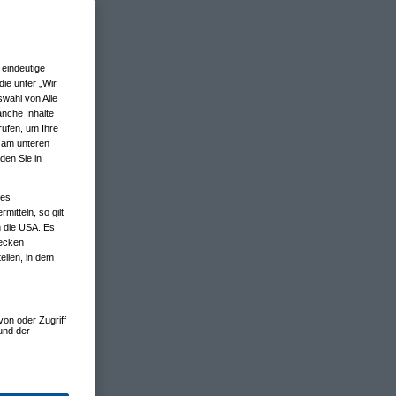
eindeutige
ie unter „Wir
wahl von Alle
anche Inhalte
rufen, um Ihre
n am unteren
den Sie in
nes
tteln, so gilt
n die USA. Es
wecken
ellen, in dem
von oder Zugriff
und der