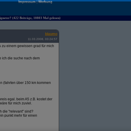
Impressum
|
Werbung
eigneter? (422 Beiträge, 10803 Mal gelesen)
blaumo
11.03.2008, 03:24:57
s zu einem gewissen grad für mich
ibe ich die suche nach dem
cken (fahrten über 150 km kommen
reis egal. beim A5 z.B. kostet der
äre für mich zuviel.
 die "relevant" sind?
in punkt mehr für einen