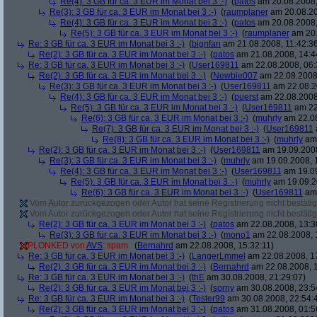
Re(4): 3 GB für ca. 3 EUR im Monat bei 3 :-)
(
patos
am 20.08.2008,
Re(3): 3 GB für ca. 3 EUR im Monat bei 3 :-)
(
raumplaner
am 20.08.20
Re(4): 3 GB für ca. 3 EUR im Monat bei 3 :-)
(
patos
am 20.08.2008,
Re(5): 3 GB für ca. 3 EUR im Monat bei 3 :-)
(
raumplaner
am 20.
Re: 3 GB für ca. 3 EUR im Monat bei 3 :-)
(
bignfan
am 21.08.2008, 11:42:3
Re(2): 3 GB für ca. 3 EUR im Monat bei 3 :-)
(
patos
am 21.08.2008, 14:4
Re: 3 GB für ca. 3 EUR im Monat bei 3 :-)
(
User169811
am 22.08.2008, 06:
Re(2): 3 GB für ca. 3 EUR im Monat bei 3 :-)
(
Newbie007
am 22.08.2008,
Re(3): 3 GB für ca. 3 EUR im Monat bei 3 :-)
(
User169811
am 22.08.2
Re(4): 3 GB für ca. 3 EUR im Monat bei 3 :-)
(
puerst
am 22.08.2008
Re(5): 3 GB für ca. 3 EUR im Monat bei 3 :-)
(
User169811
am 22
Re(6): 3 GB für ca. 3 EUR im Monat bei 3 :-)
(
muhrly
am 22.08
Re(7): 3 GB für ca. 3 EUR im Monat bei 3 :-)
(
User169811
Re(8): 3 GB für ca. 3 EUR im Monat bei 3 :-)
(
muhrly
am 
Re(2): 3 GB für ca. 3 EUR im Monat bei 3 :-)
(
User169811
am 19.09.2008
Re(3): 3 GB für ca. 3 EUR im Monat bei 3 :-)
(
muhrly
am 19.09.2008, 
Re(4): 3 GB für ca. 3 EUR im Monat bei 3 :-)
(
User169811
am 19.09
Re(5): 3 GB für ca. 3 EUR im Monat bei 3 :-)
(
muhrly
am 19.09.2
Re(6): 3 GB für ca. 3 EUR im Monat bei 3 :-)
(
User169811
am 
Vom Autor zurückgezogen oder Autor hat seine Registrierung nicht bestätig
Vom Autor zurückgezogen oder Autor hat seine Registrierung nicht bestätig
Re(2): 3 GB für ca. 3 EUR im Monat bei 3 :-)
(
patos
am 22.08.2008, 13:3
Re(3): 3 GB für ca. 3 EUR im Monat bei 3 :-)
(
mono1
am 22.08.2008, 
PLONKED von
AVS
: spam
(
Bernahrd
am 22.08.2008, 15:32:11)
Re: 3 GB für ca. 3 EUR im Monat bei 3 :-)
(
LangerLmmel
am 22.08.2008, 1
Re(2): 3 GB für ca. 3 EUR im Monat bei 3 :-)
(
Bernahrd
am 22.08.2008, 1
Re: 3 GB für ca. 3 EUR im Monat bei 3 :-)
(
thE
am 30.08.2008, 21:29:07)
Re(2): 3 GB für ca. 3 EUR im Monat bei 3 :-)
(
sorny
am 30.08.2008, 23:5
Re: 3 GB für ca. 3 EUR im Monat bei 3 :-)
(
Tester99
am 30.08.2008, 22:54:
Re(2): 3 GB für ca. 3 EUR im Monat bei 3 :-)
(
patos
am 31.08.2008, 01:5