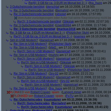
Re(6): 3 GB für ca. 3 EUR im Monat bei 3 :-)
(
tha_haze
am 29.
3 Gutscheincode benötigt
(
derschlaf
am 16.10.2008, 14:16:50)
Re: 3 Gutscheincode benötigt
(
Bernahrd
am 16.10.2008, 14:22:39)
Re: 3 Gutscheincode benötigt
(
obsolet
am 16.10.2008, 17:57:05)
Vom Autor zurückgezogen oder Autor hat seine Registrierung nicht bes
Re(2): 3 Gutscheincode benötigt
(
Slikslak
am 02.11.2008, 22:07:16)
Re: 3 Gutscheincode benötigt
(
User86994
am 17.10.2008, 11:17:04)
Re: 3 Gutscheincode benötigt
(
markus1016
am 15.11.2008, 23:21:30
Re: 3 GB für ca. 3 EUR im Monat bei 3 :-)
(
Plötzlicher Stuhl
am 16.10.2008,
Re(2): 3 GB für ca. 3 EUR im Monat bei 3 :-)
(
esemes
am 16.10.2008, 20
Sim in USB Modem?
(
danielcart
am 17.10.2008, 08:20:36)
Re: Sim in USB Modem?
(
Plötzlicher Stuhl
am 17.10.2008, 08:37:00)
Re: Sim in USB Modem?
(
MikE_
am 17.10.2008, 08:39:54)
Re(2): Sim in USB Modem?
(
danielcart
am 17.10.2008, 09:33:41)
Re: Sim in USB Modem?
(
muhrly
am 17.10.2008, 11:38:06)
Re(2): Sim in USB Modem?
(
danielcart
am 17.10.2008, 12:11:06)
Re(3): Sim in USB Modem?
(
Slikslak
am 02.11.2008, 22:06:17)
Re(4): Sim in USB Modem?
(
Slikslak
am 02.11.2008, 22:19:40)
Re(5): Sim in USB Modem?
(
Plötzlicher Stuhl
am 03.11.2008,
Re: Sim in USB Modem?
(
Srv-02
am 02.11.2008, 22:21:21)
Re(2): Sim in USB Modem?
(
danielcart
am 02.11.2008, 22:33:12)
Re(3): Sim in USB Modem?
(
Srv-02
am 02.11.2008, 22:34:30)
Re(4): Sim in USB Modem?
(
danielcart
am 02.11.2008, 22:36:0
Re: Sim in USB Modem?
(
tha_haze
am 03.11.2008, 12:11:02)
PLONKED von
Robert Craven
: spam
(
LangerLmmel
am 03.11.2008, 00:24
PLONKED von
Robert Craven
: spam
(
FoTU
am 03.11.2008, 01:54:40)
Re: Gutscheincodes
(
raumplaner
am 03.11.2008, 15:36:39)
Re(2): Gutscheincodes
(
Bernahrd
am 03.11.2008, 15:38:36)
Re(3): Gutscheincodes
(
raumplaner
am 03.11.2008, 15:41:23)
Gutschrift weg
(
NoName2007
am 02.12.2008, 10:24:12)