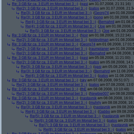
Re: 3 GB für ca. 3 EUR im Monat bei 3 :-)
(
gasi
am 31.07.2008, 21:31:16)
Re(2): 3 GB für ca. 3 EUR im Monat bei 3 :-)
(
patos
am 31.07.2008, 21:3
Re(3): 3 GB für ca. 3 EUR im Monat bei 3 :-)
(
Georg74
am 01.08.2008,
Re(3): 3 GB für ca. 3 EUR im Monat bei 3 :-)
(
pong
am 01.08.2008, 08
Re(4): 3 GB für ca. 3 EUR im Monat bei 3 :-)
(
Bernahrd
am 01.08.20
Re(4): 3 GB für ca. 3 EUR im Monat bei 3 :-)
(
Joe
am 01.08.2008, 0
Re(5): 3 GB für ca. 3 EUR im Monat bei 3 :-)
(
Joe
am 01.08.2008
Re: 3 GB für ca. 3 EUR im Monat bei 3 :-)
(
Noir
am 01.08.2008, 15:22:34)
Re(2): 3 GB für ca. 3 EUR im Monat bei 3 :-)
(
widevilman
am 01.08.2008,
Re: 3 GB für ca. 3 EUR im Monat bei 3 :-)
(
Georg74
am 01.08.2008, 17:01:
Re(2): 3 GB für ca. 3 EUR im Monat bei 3 :-)
(
raumplaner
am 01.08.2008,
Re(2): 3 GB für ca. 3 EUR im Monat bei 3 :-)
(
Bernahrd
am 04.08.2008, 1
Re: 3 GB für ca. 3 EUR im Monat bei 3 :-)
(
gasi
am 05.08.2008, 11:21:00)
Re(2): 3 GB für ca. 3 EUR im Monat bei 3 :-)
(
patos
am 05.08.2008, 14:1
Re(3): 3 GB für ca. 3 EUR im Monat bei 3 :-)
(
gasi
am 05.08.2008, 15:
Re(3): 3 GB für ca. 3 EUR im Monat bei 3 :-)
(
Bernahrd
am 11.08.2008
Re(4): 3 GB für ca. 3 EUR im Monat bei 3 :-)
(
patos
am 11.08.2008,
Re: 3 GB für ca. 3 EUR im Monat bei 3 :-)
(
sky
am 07.08.2008, 09:51:07)
Re(2): 3 GB für ca. 3 EUR im Monat bei 3 :-)
(
patos
am 07.08.2008, 13:0
Re: 3 GB für ca. 3 EUR im Monat bei 3 :-)
(
thE
am 08.08.2008, 10:10:48)
Re(2): 3 GB für ca. 3 EUR im Monat bei 3 :-)
(
Newbie007
am 08.08.2008,
Re: 3 GB für ca. 3 EUR im Monat bei 3 :-)
(
nastavnik
am 08.08.2008, 16:01
Re(2): 3 GB für ca. 3 EUR im Monat bei 3 :-)
(
muhrly
am 08.08.2008, 16:
Re(3): 3 GB für ca. 3 EUR im Monat bei 3 :-)
(
nastavnik
am 09.08.2008
Re(4): 3 GB für ca. 3 EUR im Monat bei 3 :-)
(
Gabbo
am 09.08.2008
Re(5): 3 GB für ca. 3 EUR im Monat bei 3 :-)
(
nastavnik
am 09.08
Re(6): 3 GB für ca. 3 EUR im Monat bei 3 :-)
(
patos
am 20.08.
Re(7): 3 GB für ca. 3 EUR im Monat bei 3 :-)
(
nastavnik
am 
Re(8): 3 GB für ca. 3 EUR im Monat bei 3 :-)
(
patos
am 2