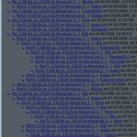
Re: 3 GB für ca. 3 EUR im Monat bei 3 :-)
(
Bucho
am 03.09.2008, 12:19:34
Re(2): 3 GB für ca. 3 EUR im Monat bei 3 :-)
(
patos
am 03.09.2008, 13:5
Re: 3 GB für ca. 3 EUR im Monat bei 3 :-)
(
User86994
am 03.09.2008, 17:4
Re(2): 3 GB für ca. 3 EUR im Monat bei 3 :-)
(
Gabbo
am 03.09.2008, 18:
Re: 3 GB für ca. 3 EUR im Monat bei 3 :-)
(
hmg
am 03.09.2008, 21:33:59)
Re(2): 3 GB für ca. 3 EUR im Monat bei 3 :-)
(
patos
am 04.09.2008, 01:2
Re(2): 3 GB für ca. 3 EUR im Monat bei 3 :-)
(
angelo22
am 04.09.2008, 
Re: 3 GB für ca. 3 EUR im Monat bei 3 :-)
(
thE
am 04.09.2008, 22:09:55)
Re(2): 3 GB für ca. 3 EUR im Monat bei 3 :-)
(
patos
am 04.09.2008, 22:3
Re(3): 3 GB für ca. 3 EUR im Monat bei 3 :-)
(
thE
am 05.09.2008, 08:3
Re(4): 3 GB für ca. 3 EUR im Monat bei 3 :-)
(
Newbie007
am 05.09.
Re(5): 3 GB für ca. 3 EUR im Monat bei 3 :-)
(
thE
am 05.09.2008,
Re(6): 3 GB für ca. 3 EUR im Monat bei 3 :-)
(
Newbie007
am 0
Re(6): 3 GB für ca. 3 EUR im Monat bei 3 :-)
(
enzo500
am 05.
Re(7): 3 GB für ca. 3 EUR im Monat bei 3 :-)
(
thE
am 05.09.
Re(6): 3 GB für ca. 3 EUR im Monat bei 3 :-)
(
patos
am 05.09.
Re(4): 3 GB für ca. 3 EUR im Monat bei 3 :-)
(
patos
am 05.09.2008,
Re(4): 3 GB für ca. 3 EUR im Monat bei 3 :-)
(
LangerLmmel
am 07.
Re(2): 3 GB für ca. 3 EUR im Monat bei 3 :-)
(
hmg
am 07.09.2008, 15:39
Re(2): 3 GB für ca. 3 EUR im Monat bei 3 :-)
(
Bucho
am 10.09.2008, 16:
Re: 3 GB für ca. 3 EUR im Monat bei 3 :-)
(
thE
am 07.09.2008, 02:16:01)
Re(2): 3 GB für ca. 3 EUR im Monat bei 3 :-)
(
patos
am 07.09.2008, 12:2
Re(3): 3 GB für ca. 3 EUR im Monat bei 3 :-)
(
hmg
am 07.09.2008, 15:
Re(4): 3 GB für ca. 3 EUR im Monat bei 3 :-)
(
thE
am 07.09.2008, 1
Re(5): 3 GB für ca. 3 EUR im Monat bei 3 :-)
(
hmg
am 07.09.2008
Re(6): 3 GB für ca. 3 EUR im Monat bei 3 :-)
(
thE
am 07.09.20
Re(7): 3 GB für ca. 3 EUR im Monat bei 3 :-)
(
hmg
am 07.09
Re(4): 3 GB für ca. 3 EUR im Monat bei 3 :-)
(
thE
am 07.09.2008, 1
Re(4): 3 GB für ca. 3 EUR im Monat bei 3 :-)
(
patos
am 07.09.2008,
Re(5): 3 GB für ca. 3 EUR im Monat bei 3 :-)
(
muhrly
am 07.09.2