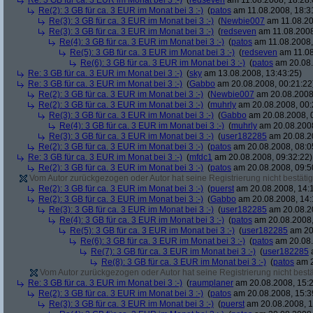
Re: 3 GB für ca. 3 EUR im Monat bei 3 :-)
(
redseven
am 11.08.2008, 18:28:
Re(2): 3 GB für ca. 3 EUR im Monat bei 3 :-)
(
patos
am 11.08.2008, 18:3
Re(3): 3 GB für ca. 3 EUR im Monat bei 3 :-)
(
Newbie007
am 11.08.20
Re(3): 3 GB für ca. 3 EUR im Monat bei 3 :-)
(
redseven
am 11.08.2008
Re(4): 3 GB für ca. 3 EUR im Monat bei 3 :-)
(
patos
am 11.08.2008,
Re(5): 3 GB für ca. 3 EUR im Monat bei 3 :-)
(
redseven
am 11.08
Re(6): 3 GB für ca. 3 EUR im Monat bei 3 :-)
(
patos
am 20.08.
Re: 3 GB für ca. 3 EUR im Monat bei 3 :-)
(
sky
am 13.08.2008, 13:43:25)
Re: 3 GB für ca. 3 EUR im Monat bei 3 :-)
(
Gabbo
am 20.08.2008, 00:21:22
Re(2): 3 GB für ca. 3 EUR im Monat bei 3 :-)
(
Newbie007
am 20.08.2008,
Re(2): 3 GB für ca. 3 EUR im Monat bei 3 :-)
(
muhrly
am 20.08.2008, 00:
Re(3): 3 GB für ca. 3 EUR im Monat bei 3 :-)
(
Gabbo
am 20.08.2008, 
Re(4): 3 GB für ca. 3 EUR im Monat bei 3 :-)
(
muhrly
am 20.08.2008
Re(3): 3 GB für ca. 3 EUR im Monat bei 3 :-)
(
user182285
am 20.08.20
Re(2): 3 GB für ca. 3 EUR im Monat bei 3 :-)
(
patos
am 20.08.2008, 08:0
Re: 3 GB für ca. 3 EUR im Monat bei 3 :-)
(
mfdc1
am 20.08.2008, 09:32:22)
Re(2): 3 GB für ca. 3 EUR im Monat bei 3 :-)
(
patos
am 20.08.2008, 09:5
Vom Autor zurückgezogen oder Autor hat seine Registrierung nicht bestätig
Re(2): 3 GB für ca. 3 EUR im Monat bei 3 :-)
(
puerst
am 20.08.2008, 14:
Re(2): 3 GB für ca. 3 EUR im Monat bei 3 :-)
(
Gabbo
am 20.08.2008, 14:
Re(3): 3 GB für ca. 3 EUR im Monat bei 3 :-)
(
user182285
am 20.08.20
Re(4): 3 GB für ca. 3 EUR im Monat bei 3 :-)
(
patos
am 20.08.2008,
Re(5): 3 GB für ca. 3 EUR im Monat bei 3 :-)
(
user182285
am 20.
Re(6): 3 GB für ca. 3 EUR im Monat bei 3 :-)
(
patos
am 20.08.
Re(7): 3 GB für ca. 3 EUR im Monat bei 3 :-)
(
user182285
a
Re(8): 3 GB für ca. 3 EUR im Monat bei 3 :-)
(
patos
am 2
Vom Autor zurückgezogen oder Autor hat seine Registrierung nicht bestä
Re: 3 GB für ca. 3 EUR im Monat bei 3 :-)
(
raumplaner
am 20.08.2008, 15:2
Re(2): 3 GB für ca. 3 EUR im Monat bei 3 :-)
(
patos
am 20.08.2008, 15:3
Re(3): 3 GB für ca. 3 EUR im Monat bei 3 :-)
(
puerst
am 20.08.2008, 1