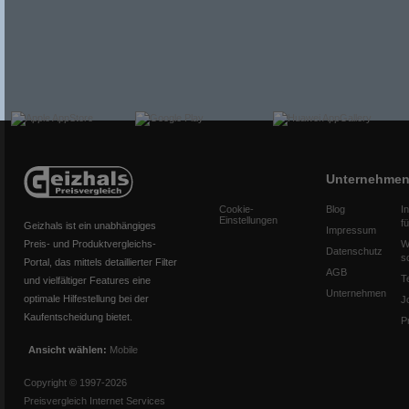
Unternehme
Cookie-
Blog
I
Einstellungen
f
Geizhals ist ein unabhängiges
Impressum
Preis- und Produktvergleichs-
W
Datenschutz
s
Portal, das mittels detaillierter Filter
AGB
T
und vielfältiger Features eine
Unternehmen
optimale Hilfestellung bei der
J
Kaufentscheidung bietet.
P
Ansicht wählen:
Mobile
Copyright © 1997-2026
Preisvergleich Internet Services