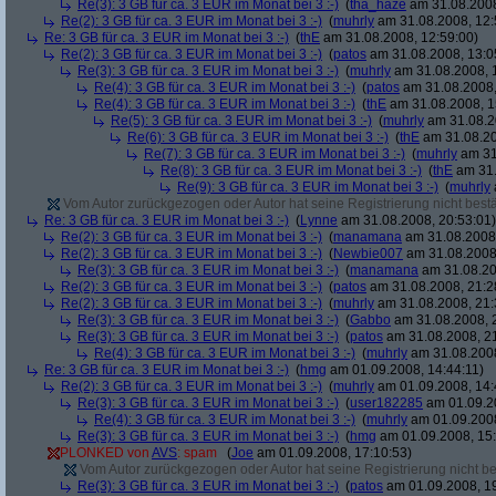
Re(3): 3 GB für ca. 3 EUR im Monat bei 3 :-)
(
tha_haze
am 31.08.2008
Re(2): 3 GB für ca. 3 EUR im Monat bei 3 :-)
(
muhrly
am 31.08.2008, 12:
Re: 3 GB für ca. 3 EUR im Monat bei 3 :-)
(
thE
am 31.08.2008, 12:59:00)
Re(2): 3 GB für ca. 3 EUR im Monat bei 3 :-)
(
patos
am 31.08.2008, 13:0
Re(3): 3 GB für ca. 3 EUR im Monat bei 3 :-)
(
muhrly
am 31.08.2008, 
Re(4): 3 GB für ca. 3 EUR im Monat bei 3 :-)
(
patos
am 31.08.2008,
Re(4): 3 GB für ca. 3 EUR im Monat bei 3 :-)
(
thE
am 31.08.2008, 1
Re(5): 3 GB für ca. 3 EUR im Monat bei 3 :-)
(
muhrly
am 31.08.2
Re(6): 3 GB für ca. 3 EUR im Monat bei 3 :-)
(
thE
am 31.08.20
Re(7): 3 GB für ca. 3 EUR im Monat bei 3 :-)
(
muhrly
am 31
Re(8): 3 GB für ca. 3 EUR im Monat bei 3 :-)
(
thE
am 31.
Re(9): 3 GB für ca. 3 EUR im Monat bei 3 :-)
(
muhrly
Vom Autor zurückgezogen oder Autor hat seine Registrierung nicht bestä
Re: 3 GB für ca. 3 EUR im Monat bei 3 :-)
(
Lynne
am 31.08.2008, 20:53:01)
Re(2): 3 GB für ca. 3 EUR im Monat bei 3 :-)
(
manamana
am 31.08.2008,
Re(2): 3 GB für ca. 3 EUR im Monat bei 3 :-)
(
Newbie007
am 31.08.2008,
Re(3): 3 GB für ca. 3 EUR im Monat bei 3 :-)
(
manamana
am 31.08.20
Re(2): 3 GB für ca. 3 EUR im Monat bei 3 :-)
(
patos
am 31.08.2008, 21:2
Re(2): 3 GB für ca. 3 EUR im Monat bei 3 :-)
(
muhrly
am 31.08.2008, 21:
Re(3): 3 GB für ca. 3 EUR im Monat bei 3 :-)
(
Gabbo
am 31.08.2008, 
Re(3): 3 GB für ca. 3 EUR im Monat bei 3 :-)
(
patos
am 31.08.2008, 21
Re(4): 3 GB für ca. 3 EUR im Monat bei 3 :-)
(
muhrly
am 31.08.2008
Re: 3 GB für ca. 3 EUR im Monat bei 3 :-)
(
hmg
am 01.09.2008, 14:44:11)
Re(2): 3 GB für ca. 3 EUR im Monat bei 3 :-)
(
muhrly
am 01.09.2008, 14:
Re(3): 3 GB für ca. 3 EUR im Monat bei 3 :-)
(
user182285
am 01.09.20
Re(4): 3 GB für ca. 3 EUR im Monat bei 3 :-)
(
muhrly
am 01.09.2008
Re(3): 3 GB für ca. 3 EUR im Monat bei 3 :-)
(
hmg
am 01.09.2008, 15:
PLONKED von
AVS
: spam
(
Joe
am 01.09.2008, 17:10:53)
Vom Autor zurückgezogen oder Autor hat seine Registrierung nicht bes
Re(3): 3 GB für ca. 3 EUR im Monat bei 3 :-)
(
patos
am 01.09.2008, 19