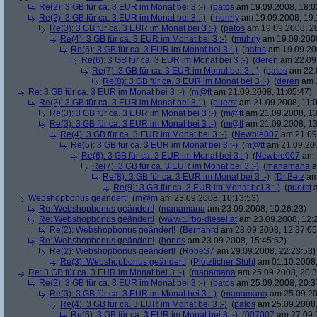
Re(2): 3 GB für ca. 3 EUR im Monat bei 3 :-)
(
patos
am 19.09.2008, 18:0
Re(2): 3 GB für ca. 3 EUR im Monat bei 3 :-)
(
muhrly
am 19.09.2008, 19:
Re(3): 3 GB für ca. 3 EUR im Monat bei 3 :-)
(
patos
am 19.09.2008, 20
Re(4): 3 GB für ca. 3 EUR im Monat bei 3 :-)
(
muhrly
am 19.09.2008
Re(5): 3 GB für ca. 3 EUR im Monat bei 3 :-)
(
patos
am 19.09.200
Re(6): 3 GB für ca. 3 EUR im Monat bei 3 :-)
(
deren
am 22.09.
Re(7): 3 GB für ca. 3 EUR im Monat bei 3 :-)
(
patos
am 22.0
Re(8): 3 GB für ca. 3 EUR im Monat bei 3 :-)
(
deren
am 2
Re: 3 GB für ca. 3 EUR im Monat bei 3 :-)
(
m@tt
am 21.09.2008, 11:05:47)
Re(2): 3 GB für ca. 3 EUR im Monat bei 3 :-)
(
puerst
am 21.09.2008, 11:0
Re(3): 3 GB für ca. 3 EUR im Monat bei 3 :-)
(
m@tt
am 21.09.2008, 13
Re(3): 3 GB für ca. 3 EUR im Monat bei 3 :-)
(
m@tt
am 21.09.2008, 13
Re(4): 3 GB für ca. 3 EUR im Monat bei 3 :-)
(
Newbie007
am 21.09.
Re(5): 3 GB für ca. 3 EUR im Monat bei 3 :-)
(
m@tt
am 21.09.200
Re(6): 3 GB für ca. 3 EUR im Monat bei 3 :-)
(
Newbie007
am 2
Re(7): 3 GB für ca. 3 EUR im Monat bei 3 :-)
(
manamana
a
Re(8): 3 GB für ca. 3 EUR im Monat bei 3 :-)
(
Dr.Betz
am 
Re(9): 3 GB für ca. 3 EUR im Monat bei 3 :-)
(
puerst
a
Webshopbonus geändert!
(
m@m
am 23.09.2008, 10:13:53)
Re: Webshopbonus geändert!
(
manamana
am 23.09.2008, 10:26:23)
Re: Webshopbonus geändert!
(
www.turbo-diesel.at
am 23.09.2008, 12:
Re(2): Webshopbonus geändert!
(
Bernahrd
am 23.09.2008, 12:37:05
Re: Webshopbonus geändert!
(
hones
am 23.09.2008, 15:45:52)
Re(2): Webshopbonus geändert!
(
RobeS7
am 29.09.2008, 22:23:53)
Re(3): Webshopbonus geändert!
(
Plötzlicher Stuhl
am 01.10.2008,
Re: 3 GB für ca. 3 EUR im Monat bei 3 :-)
(
manamana
am 25.09.2008, 20:3
Re(2): 3 GB für ca. 3 EUR im Monat bei 3 :-)
(
patos
am 25.09.2008, 20:3
Re(3): 3 GB für ca. 3 EUR im Monat bei 3 :-)
(
manamana
am 25.09.20
Re(4): 3 GB für ca. 3 EUR im Monat bei 3 :-)
(
patos
am 25.09.2008,
Re(5): 3 GB für ca. 3 EUR im Monat bei 3 :-)
(
007007
am 27.09.2