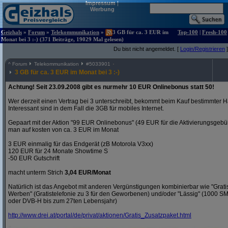
Impressum
|
Werbung
Geizhals
»
Forum
»
Telekommunikation
»
3 GB für ca. 3 EUR im
Top-100
|
Fresh-100
Monat bei 3 :-) (371 Beiträge, 19029 Mal gelesen)
Du bist nicht angemeldet. [
Login/Registrieren
]
^
Forum
Telekommunikation
#
5033901
3 GB für ca. 3 EUR im Monat bei 3 :-)
Achtung! Seit 23.09.2008 gibt es nurmehr 10 EUR Onlinebonus statt 50!
Wer derzeit einen Vertrag bei 3 unterschreibt, bekommt beim Kauf bestimmter H
Interessant sind in dem Fall die 3GB für mobiles Internet.
Gepaart mit der Aktion "99 EUR Onlinebonus" (49 EUR für die Aktivierungsgeb
man auf kosten von ca. 3 EUR im Monat
3 EUR einmalig für das Endgerät (zB Motorola V3xx)
120 EUR für 24 Monate Showtime S
-50 EUR Gutschrift
macht unterm Strich
3,04 EUR/Monat
Natürlich ist das Angebot mit anderen Vergünstigungen kombinierbar wie "Gra
Werben" (Gratistelefonie zu 3 für den Geworbenen) und/oder "Lässig" (1000 S
oder DVB-H bis zum 27ten Lebensjahr)
http:/
/
www.drei.at/
portal/
de/
privat/
aktionen/
Gratis_Zusatzpaket.html