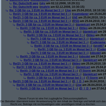
Re: Gutschrift weg
(
sky
am 02.12.2008, 10:29:11)
Re: Gutschrift weg
(
muhrly
am 02.12.2008, 10:30:15)
Re: 3 GB für ca. 3 EUR im Monat bei 3 :-)
(
Joe
am 25.04.2010, 18:10:16)
Re(2): 3 GB für ca. 3 EUR im Monat bei 3 :-)
(
raumplaner
am 25.04.201
Re(2): 3 GB für ca. 3 EUR im Monat bei 3 :-)
(
thE
am 25.04.2010, 19:1
Re(2): 3 GB für ca. 3 EUR im Monat bei 3 :-)
(
RSG
am 25.04.2010, 19:
Re(3): 3 GB für ca. 3 EUR im Monat bei 3 :-)
(
danielcart
am 25.04.20
Re(4): 3 GB für ca. 3 EUR im Monat bei 3 :-)
(
littleo
am 26.04.201
Re(5): 3 GB für ca. 3 EUR im Monat bei 3 :-)
(
danielcart
am 26.
Re(6): 3 GB für ca. 3 EUR im Monat bei 3 :-)
(
littleo
am 26.0
Re(7): 3 GB für ca. 3 EUR im Monat bei 3 :-)
(
danielcart
a
Re(7): 3 GB für ca. 3 EUR im Monat bei 3 :-)
(
Codename
Re(8): 3 GB für ca. 3 EUR im Monat bei 3 :-)
(
groti67
a
Re(9): 3 GB für ca. 3 EUR im Monat bei 3 :-)
(
Code
Re(7): 3 GB für ca. 3 EUR im Monat bei 3 :-)
(
obsolet
am 
Re(4): 3 GB für ca. 3 EUR im Monat bei 3 :-)
(
obsolet
am 27.04.20
Re(5): 3 GB für ca. 3 EUR im Monat bei 3 :-)
(
danielcart
am 27.
Re(2): 3 GB für ca. 3 EUR im Monat bei 3 :-)
(
littleo
am 25.04.2010, 19
Re(3): 3 GB für ca. 3 EUR im Monat bei 3 :-)
(
danielcart
am 25.04.20
Re(4): 3 GB für ca. 3 EUR im Monat bei 3 :-)
(
T-Storm
am 26.04.2
Re(5): 3 GB für ca. 3 EUR im Monat bei 3 :-)
(
danielcart
am 27.
Re(6): 3 GB für ca. 3 EUR im Monat bei 3 :-)
(
T-Storm
am 27
Re(2): 3 GB für ca. 3 EUR im Monat bei 3 :-)
(
D_I_D_I
am 26.04.2010, 
Re(3): 3 GB für ca. 3 EUR im Monat bei 3 :-)
(
Joe
am 26.04.2010, 2
Re(4): 3 GB für ca. 3 EUR im Monat bei 3 :-)
(
D_I_D_I
am 27.04.2
Dieses Forum ist eine frei zugängliche Diskussionsplattform.
Der Betreiber übernimmt keine Verantwortung für den Inhalt der Beiträge und behält sich das
Recht vor, Beiträge mit rechtswidrigem oder anstößigem Inhalt zu löschen.