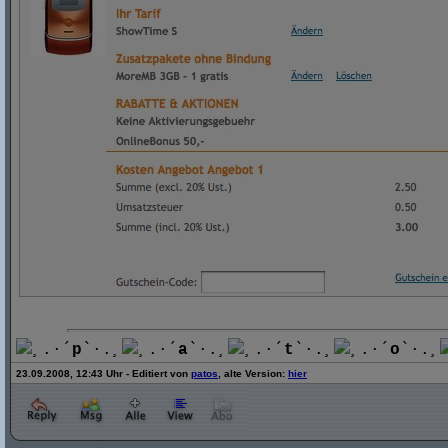
¸.·´
p
`·.¸
¸.·´
a
`·.¸
¸.·´
t
`·.¸
¸.·´
o
`·.¸
23.09.2008, 12:43 Uhr - Editiert von
patos
, alte Version:
hier