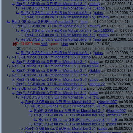
Re(2): 3 GB für ca. 3 EUR im Monat bei 3 :-)
(
muhrly
am 31.08.2008, 21:
Re(3): 3 GB für ca. 3 EUR im Monat bei 3 :-)
(
Gabbo
am 31.08.2008, 
Re(3): 3 GB für ca. 3 EUR im Monat bei 3 :-)
(
patos
am 31.08.2008, 21
Re(4): 3 GB für ca. 3 EUR im Monat bei 3 :-)
(
muhrly
am 31.08.2008
Re: 3 GB für ca. 3 EUR im Monat bei 3 :-)
(
hmg
am 01.09.2008, 14:44:11)
Re(2): 3 GB für ca. 3 EUR im Monat bei 3 :-)
(
muhrly
am 01.09.2008, 14:
Re(3): 3 GB für ca. 3 EUR im Monat bei 3 :-)
(
user182285
am 01.09.20
Re(4): 3 GB für ca. 3 EUR im Monat bei 3 :-)
(
muhrly
am 01.09.2008
Re(3): 3 GB für ca. 3 EUR im Monat bei 3 :-)
(
hmg
am 01.09.2008, 15:
PLONKED von
AVS
: spam
(
Joe
am 01.09.2008, 17:10:53)
Vom Autor zurückgezogen oder Autor hat seine Registrierung nicht bes
Re(3): 3 GB für ca. 3 EUR im Monat bei 3 :-)
(
patos
am 01.09.2008, 19
Re: 3 GB für ca. 3 EUR im Monat bei 3 :-)
(
Bucho
am 03.09.2008, 12:19:34
Re(2): 3 GB für ca. 3 EUR im Monat bei 3 :-)
(
patos
am 03.09.2008, 13:5
Re: 3 GB für ca. 3 EUR im Monat bei 3 :-)
(
User86994
am 03.09.2008, 17:4
Re(2): 3 GB für ca. 3 EUR im Monat bei 3 :-)
(
Gabbo
am 03.09.2008, 18:
Re: 3 GB für ca. 3 EUR im Monat bei 3 :-)
(
hmg
am 03.09.2008, 21:33:59)
Re(2): 3 GB für ca. 3 EUR im Monat bei 3 :-)
(
patos
am 04.09.2008, 01:2
Re(2): 3 GB für ca. 3 EUR im Monat bei 3 :-)
(
angelo22
am 04.09.2008, 
Re: 3 GB für ca. 3 EUR im Monat bei 3 :-)
(
thE
am 04.09.2008, 22:09:55)
Re(2): 3 GB für ca. 3 EUR im Monat bei 3 :-)
(
patos
am 04.09.2008, 22:3
Re(3): 3 GB für ca. 3 EUR im Monat bei 3 :-)
(
thE
am 05.09.2008, 08:3
Re(4): 3 GB für ca. 3 EUR im Monat bei 3 :-)
(
Newbie007
am 05.09.
Re(5): 3 GB für ca. 3 EUR im Monat bei 3 :-)
(
thE
am 05.09.2008,
Re(6): 3 GB für ca. 3 EUR im Monat bei 3 :-)
(
Newbie007
am 0
Re(6): 3 GB für ca. 3 EUR im Monat bei 3 :-)
(
enzo500
am 05.
Re(7): 3 GB für ca. 3 EUR im Monat bei 3 :-)
(
thE
am 05.09.
Re(6): 3 GB für ca. 3 EUR im Monat bei 3 :-)
(
patos
am 05.09.
Re(4): 3 GB für ca. 3 EUR im Monat bei 3 :-)
(
patos
am 05.09.2008,