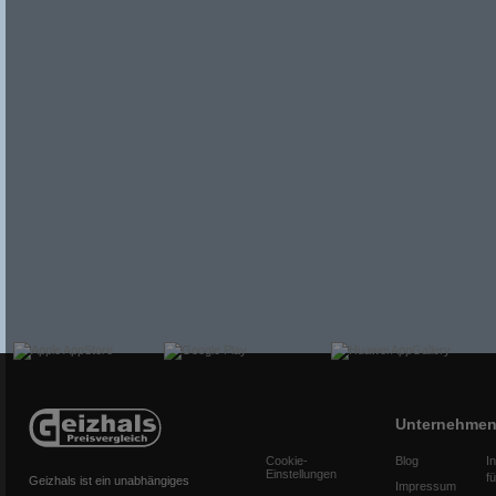
Unternehme
Cookie-
Blog
I
Einstellungen
f
Geizhals ist ein unabhängiges
Impressum