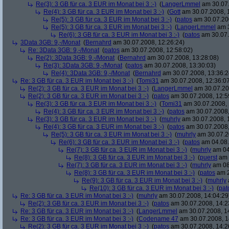
Re(3): 3 GB für ca. 3 EUR im Monat bei 3 :-)
(
LangerLmmel
am 30.07.
Re(4): 3 GB für ca. 3 EUR im Monat bei 3 :-)
(
Gott
am 30.07.2008, 
Re(5): 3 GB für ca. 3 EUR im Monat bei 3 :-)
(
patos
am 30.07.200
Re(5): 3 GB für ca. 3 EUR im Monat bei 3 :-)
(
LangerLmmel
am 3
Re(6): 3 GB für ca. 3 EUR im Monat bei 3 :-)
(
patos
am 30.07.
3Data 3GB: 9,-/Monat
(
Bernahrd
am 30.07.2008, 12:26:24)
Re: 3Data 3GB: 9,-/Monat
(
patos
am 30.07.2008, 12:58:02)
Re(2): 3Data 3GB: 9,-/Monat
(
Bernahrd
am 30.07.2008, 13:28:08)
Re(3): 3Data 3GB: 9,-/Monat
(
patos
am 30.07.2008, 13:30:03)
Re(4): 3Data 3GB: 9,-/Monat
(
Bernahrd
am 30.07.2008, 13:36:2
Re: 3 GB für ca. 3 EUR im Monat bei 3 :-)
(
Tomi31
am 30.07.2008, 12:36:0
Re(2): 3 GB für ca. 3 EUR im Monat bei 3 :-)
(
LangerLmmel
am 30.07.20
Re(2): 3 GB für ca. 3 EUR im Monat bei 3 :-)
(
patos
am 30.07.2008, 12:5
Re(3): 3 GB für ca. 3 EUR im Monat bei 3 :-)
(
Tomi31
am 30.07.2008, 
Re(4): 3 GB für ca. 3 EUR im Monat bei 3 :-)
(
patos
am 30.07.2008,
Re(3): 3 GB für ca. 3 EUR im Monat bei 3 :-)
(
muhrly
am 30.07.2008, 
Re(4): 3 GB für ca. 3 EUR im Monat bei 3 :-)
(
patos
am 30.07.2008,
Re(5): 3 GB für ca. 3 EUR im Monat bei 3 :-)
(
muhrly
am 30.07.2
Re(6): 3 GB für ca. 3 EUR im Monat bei 3 :-)
(
patos
am 04.08.
Re(7): 3 GB für ca. 3 EUR im Monat bei 3 :-)
(
muhrly
am 04
Re(8): 3 GB für ca. 3 EUR im Monat bei 3 :-)
(
puerst
am 
Re(7): 3 GB für ca. 3 EUR im Monat bei 3 :-)
(
muhrly
am 08
Re(8): 3 GB für ca. 3 EUR im Monat bei 3 :-)
(
patos
am 2
Re(9): 3 GB für ca. 3 EUR im Monat bei 3 :-)
(
muhrly
Re(10): 3 GB für ca. 3 EUR im Monat bei 3 :-)
(
pat
Re: 3 GB für ca. 3 EUR im Monat bei 3 :-)
(
muhrly
am 30.07.2008, 14:04:29
Re(2): 3 GB für ca. 3 EUR im Monat bei 3 :-)
(
patos
am 30.07.2008, 14:2
Re: 3 GB für ca. 3 EUR im Monat bei 3 :-)
(
LangerLmmel
am 30.07.2008, 1
Re: 3 GB für ca. 3 EUR im Monat bei 3 :-)
(
Codename 47
am 30.07.2008, 1
Re(2): 3 GB für ca. 3 EUR im Monat bei 3 :-)
(
patos
am 30.07.2008, 14:2