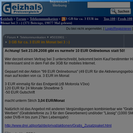
Impressum
|
Werbung
Geizhals
»
Forum
»
Telekommunikation
»
3 GB für ca. 3 EUR im
Top-100
|
Fresh-100
Monat bei 3 :-) (371 Beiträge, 19077 Mal gelesen)
Du bist nicht angemeldet. [
Login/Registrieren
]
^
Forum
Telekommunikation
#
5033901
3 GB für ca. 3 EUR im Monat bei 3 :-)
Achtung! Seit 23.09.2008 gibt es nurmehr 10 EUR Onlinebonus statt 50!
Wer derzeit einen Vertrag bei 3 unterschreibt, bekommt beim Kauf bestimmter H
Interessant sind in dem Fall die 3GB für mobiles Internet.
Gepaart mit der Aktion "99 EUR Onlinebonus" (49 EUR für die Aktivierungsgeb
man auf kosten von ca. 3 EUR im Monat
3 EUR einmalig für das Endgerät (zB Motorola V3xx)
120 EUR für 24 Monate Showtime S
-50 EUR Gutschrift
macht unterm Strich
3,04 EUR/Monat
Natürlich ist das Angebot mit anderen Vergünstigungen kombinierbar wie "Gra
Werben" (Gratistelefonie zu 3 für den Geworbenen) und/oder "Lässig" (1000 S
oder DVB-H bis zum 27ten Lebensjahr)
http:/
/
www.drei.at/
portal/
de/
privat/
aktionen/
Gratis_Zusatzpaket.html