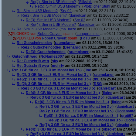
Re(4): Sim in USB Modem?
(
Slikslak
am 02.11.2008, 22:19:40)
Re(5): Sim in USB Modem?
(
Plötzlicher Stuhl
am 03.11.2008,
Re: Sim in USB Modem?
(
Srv-02
am 02.11.2008, 22:21:21)
Re(2): Sim in USB Modem?
(
danielcart
am 02.11.2008, 22:33:12)
Re(3): Sim in USB Modem?
(
Srv-02
am 02.11.2008, 22:34:30)
Re(4): Sim in USB Modem?
(
danielcart
am 02.11.2008, 22:36:0
Re: Sim in USB Modem?
(
tha_haze
am 03.11.2008, 12:11:02)
PLONKED von
Robert Craven
: spam
(
LangerLmmel
am 03.11.2008, 00:24
PLONKED von
Robert Craven
: spam
(
FoTU
am 03.11.2008, 01:54:40)
Re: Gutscheincodes
(
raumplaner
am 03.11.2008, 15:36:39)
Re(2): Gutscheincodes
(
Bernahrd
am 03.11.2008, 15:38:36)
Re(3): Gutscheincodes
(
raumplaner
am 03.11.2008, 15:41:23)
Gutschrift weg
(
NoName2007
am 02.12.2008, 10:24:12)
Re: Gutschrift weg
(
sky
am 02.12.2008, 10:29:11)
Re: Gutschrift weg
(
muhrly
am 02.12.2008, 10:30:15)
Re: 3 GB für ca. 3 EUR im Monat bei 3 :-)
(
Joe
am 25.04.2010, 18:10:16)
Re(2): 3 GB für ca. 3 EUR im Monat bei 3 :-)
(
raumplaner
am 25.04.201
Re(2): 3 GB für ca. 3 EUR im Monat bei 3 :-)
(
thE
am 25.04.2010, 19:1
Re(2): 3 GB für ca. 3 EUR im Monat bei 3 :-)
(
RSG
am 25.04.2010, 19:
Re(3): 3 GB für ca. 3 EUR im Monat bei 3 :-)
(
danielcart
am 25.04.20
Re(4): 3 GB für ca. 3 EUR im Monat bei 3 :-)
(
littleo
am 26.04.201
Re(5): 3 GB für ca. 3 EUR im Monat bei 3 :-)
(
danielcart
am 26.
Re(6): 3 GB für ca. 3 EUR im Monat bei 3 :-)
(
littleo
am 26.0
Re(7): 3 GB für ca. 3 EUR im Monat bei 3 :-)
(
danielcart
a
Re(7): 3 GB für ca. 3 EUR im Monat bei 3 :-)
(
Codename
Re(8): 3 GB für ca. 3 EUR im Monat bei 3 :-)
(
groti67
a
Re(9): 3 GB für ca. 3 EUR im Monat bei 3 :-)
(
Code
Re(7): 3 GB für ca. 3 EUR im Monat bei 3 :-)
(
obsolet
am 
Re(4): 3 GB für ca. 3 EUR im Monat bei 3 :-)
(
obsolet
am 27.04.20
Re(5): 3 GB für ca. 3 EUR im Monat bei 3 :-)
(
danielcart
am 27.