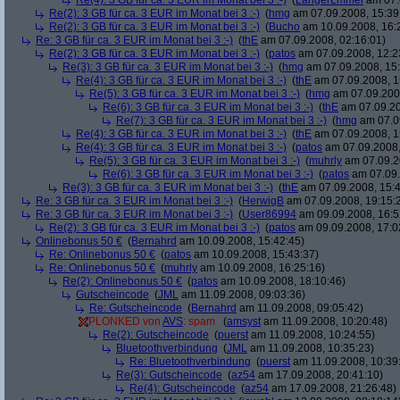
Re(4): 3 GB für ca. 3 EUR im Monat bei 3 :-)
(
LangerLmmel
am 07.
Re(2): 3 GB für ca. 3 EUR im Monat bei 3 :-)
(
hmg
am 07.09.2008, 15:39
Re(2): 3 GB für ca. 3 EUR im Monat bei 3 :-)
(
Bucho
am 10.09.2008, 16:
Re: 3 GB für ca. 3 EUR im Monat bei 3 :-)
(
thE
am 07.09.2008, 02:16:01)
Re(2): 3 GB für ca. 3 EUR im Monat bei 3 :-)
(
patos
am 07.09.2008, 12:2
Re(3): 3 GB für ca. 3 EUR im Monat bei 3 :-)
(
hmg
am 07.09.2008, 15:
Re(4): 3 GB für ca. 3 EUR im Monat bei 3 :-)
(
thE
am 07.09.2008, 1
Re(5): 3 GB für ca. 3 EUR im Monat bei 3 :-)
(
hmg
am 07.09.2008
Re(6): 3 GB für ca. 3 EUR im Monat bei 3 :-)
(
thE
am 07.09.20
Re(7): 3 GB für ca. 3 EUR im Monat bei 3 :-)
(
hmg
am 07.09
Re(4): 3 GB für ca. 3 EUR im Monat bei 3 :-)
(
thE
am 07.09.2008, 1
Re(4): 3 GB für ca. 3 EUR im Monat bei 3 :-)
(
patos
am 07.09.2008,
Re(5): 3 GB für ca. 3 EUR im Monat bei 3 :-)
(
muhrly
am 07.09.2
Re(6): 3 GB für ca. 3 EUR im Monat bei 3 :-)
(
patos
am 07.09.
Re(3): 3 GB für ca. 3 EUR im Monat bei 3 :-)
(
thE
am 07.09.2008, 15:4
Re: 3 GB für ca. 3 EUR im Monat bei 3 :-)
(
HerwigB
am 07.09.2008, 19:15:
Re: 3 GB für ca. 3 EUR im Monat bei 3 :-)
(
User86994
am 09.09.2008, 16:5
Re(2): 3 GB für ca. 3 EUR im Monat bei 3 :-)
(
patos
am 09.09.2008, 17:0
Onlinebonus 50 €
(
Bernahrd
am 10.09.2008, 15:42:45)
Re: Onlinebonus 50 €
(
patos
am 10.09.2008, 15:43:37)
Re: Onlinebonus 50 €
(
muhrly
am 10.09.2008, 16:25:16)
Re(2): Onlinebonus 50 €
(
patos
am 10.09.2008, 18:10:46)
Gutscheincode
(
JML
am 11.09.2008, 09:03:36)
Re: Gutscheincode
(
Bernahrd
am 11.09.2008, 09:05:42)
PLONKED von
AVS
: spam
(
amsyst
am 11.09.2008, 10:20:48)
Re(2): Gutscheincode
(
puerst
am 11.09.2008, 10:24:55)
Bluetoothverbindung
(
JML
am 11.09.2008, 10:35:23)
Re: Bluetoothverbindung
(
puerst
am 11.09.2008, 10:39
Re(3): Gutscheincode
(
az54
am 17.09.2008, 20:41:10)
Re(4): Gutscheincode
(
az54
am 17.09.2008, 21:26:48)