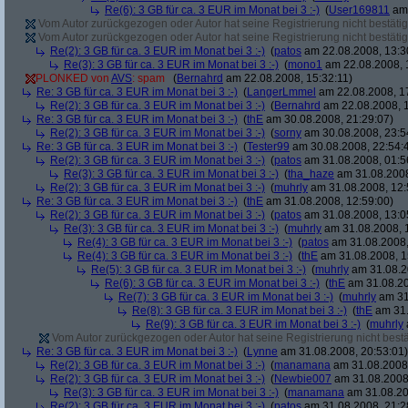
Re(6): 3 GB für ca. 3 EUR im Monat bei 3 :-)
(
User169811
am 
Vom Autor zurückgezogen oder Autor hat seine Registrierung nicht bestätig
Vom Autor zurückgezogen oder Autor hat seine Registrierung nicht bestätig
Re(2): 3 GB für ca. 3 EUR im Monat bei 3 :-)
(
patos
am 22.08.2008, 13:3
Re(3): 3 GB für ca. 3 EUR im Monat bei 3 :-)
(
mono1
am 22.08.2008, 
PLONKED von
AVS
: spam
(
Bernahrd
am 22.08.2008, 15:32:11)
Re: 3 GB für ca. 3 EUR im Monat bei 3 :-)
(
LangerLmmel
am 22.08.2008, 1
Re(2): 3 GB für ca. 3 EUR im Monat bei 3 :-)
(
Bernahrd
am 22.08.2008, 1
Re: 3 GB für ca. 3 EUR im Monat bei 3 :-)
(
thE
am 30.08.2008, 21:29:07)
Re(2): 3 GB für ca. 3 EUR im Monat bei 3 :-)
(
sorny
am 30.08.2008, 23:5
Re: 3 GB für ca. 3 EUR im Monat bei 3 :-)
(
Tester99
am 30.08.2008, 22:54:
Re(2): 3 GB für ca. 3 EUR im Monat bei 3 :-)
(
patos
am 31.08.2008, 01:5
Re(3): 3 GB für ca. 3 EUR im Monat bei 3 :-)
(
tha_haze
am 31.08.2008
Re(2): 3 GB für ca. 3 EUR im Monat bei 3 :-)
(
muhrly
am 31.08.2008, 12:
Re: 3 GB für ca. 3 EUR im Monat bei 3 :-)
(
thE
am 31.08.2008, 12:59:00)
Re(2): 3 GB für ca. 3 EUR im Monat bei 3 :-)
(
patos
am 31.08.2008, 13:0
Re(3): 3 GB für ca. 3 EUR im Monat bei 3 :-)
(
muhrly
am 31.08.2008, 
Re(4): 3 GB für ca. 3 EUR im Monat bei 3 :-)
(
patos
am 31.08.2008,
Re(4): 3 GB für ca. 3 EUR im Monat bei 3 :-)
(
thE
am 31.08.2008, 1
Re(5): 3 GB für ca. 3 EUR im Monat bei 3 :-)
(
muhrly
am 31.08.2
Re(6): 3 GB für ca. 3 EUR im Monat bei 3 :-)
(
thE
am 31.08.20
Re(7): 3 GB für ca. 3 EUR im Monat bei 3 :-)
(
muhrly
am 31
Re(8): 3 GB für ca. 3 EUR im Monat bei 3 :-)
(
thE
am 31.
Re(9): 3 GB für ca. 3 EUR im Monat bei 3 :-)
(
muhrly
Vom Autor zurückgezogen oder Autor hat seine Registrierung nicht bestä
Re: 3 GB für ca. 3 EUR im Monat bei 3 :-)
(
Lynne
am 31.08.2008, 20:53:01)
Re(2): 3 GB für ca. 3 EUR im Monat bei 3 :-)
(
manamana
am 31.08.2008,
Re(2): 3 GB für ca. 3 EUR im Monat bei 3 :-)
(
Newbie007
am 31.08.2008,
Re(3): 3 GB für ca. 3 EUR im Monat bei 3 :-)
(
manamana
am 31.08.20
Re(2): 3 GB für ca. 3 EUR im Monat bei 3 :-)
(
patos
am 31.08.2008, 21:2