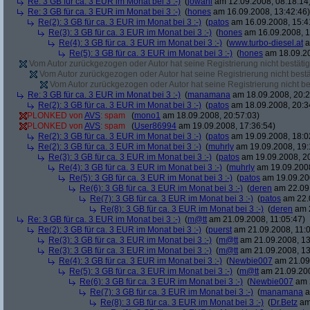
Re: 3 GB für ca. 3 EUR im Monat bei 3 :-)
(
jowahl
am 12.09.2008, 08:18:14
Re: 3 GB für ca. 3 EUR im Monat bei 3 :-)
(
hones
am 16.09.2008, 13:42:46)
Re(2): 3 GB für ca. 3 EUR im Monat bei 3 :-)
(
patos
am 16.09.2008, 15:4
Re(3): 3 GB für ca. 3 EUR im Monat bei 3 :-)
(
hones
am 16.09.2008, 1
Re(4): 3 GB für ca. 3 EUR im Monat bei 3 :-)
(
www.turbo-diesel.at
a
Re(5): 3 GB für ca. 3 EUR im Monat bei 3 :-)
(
hones
am 18.09.20
Vom Autor zurückgezogen oder Autor hat seine Registrierung nicht bestätig
Vom Autor zurückgezogen oder Autor hat seine Registrierung nicht bestä
Vom Autor zurückgezogen oder Autor hat seine Registrierung nicht bes
Re: 3 GB für ca. 3 EUR im Monat bei 3 :-)
(
manamana
am 18.09.2008, 20:2
Re(2): 3 GB für ca. 3 EUR im Monat bei 3 :-)
(
patos
am 18.09.2008, 20:3
PLONKED von
AVS
: spam
(
mono1
am 18.09.2008, 20:57:03)
PLONKED von
AVS
: spam
(
User86994
am 19.09.2008, 17:36:54)
Re(2): 3 GB für ca. 3 EUR im Monat bei 3 :-)
(
patos
am 19.09.2008, 18:0
Re(2): 3 GB für ca. 3 EUR im Monat bei 3 :-)
(
muhrly
am 19.09.2008, 19:
Re(3): 3 GB für ca. 3 EUR im Monat bei 3 :-)
(
patos
am 19.09.2008, 20
Re(4): 3 GB für ca. 3 EUR im Monat bei 3 :-)
(
muhrly
am 19.09.2008
Re(5): 3 GB für ca. 3 EUR im Monat bei 3 :-)
(
patos
am 19.09.200
Re(6): 3 GB für ca. 3 EUR im Monat bei 3 :-)
(
deren
am 22.09.
Re(7): 3 GB für ca. 3 EUR im Monat bei 3 :-)
(
patos
am 22.0
Re(8): 3 GB für ca. 3 EUR im Monat bei 3 :-)
(
deren
am 2
Re: 3 GB für ca. 3 EUR im Monat bei 3 :-)
(
m@tt
am 21.09.2008, 11:05:47)
Re(2): 3 GB für ca. 3 EUR im Monat bei 3 :-)
(
puerst
am 21.09.2008, 11:0
Re(3): 3 GB für ca. 3 EUR im Monat bei 3 :-)
(
m@tt
am 21.09.2008, 13
Re(3): 3 GB für ca. 3 EUR im Monat bei 3 :-)
(
m@tt
am 21.09.2008, 13
Re(4): 3 GB für ca. 3 EUR im Monat bei 3 :-)
(
Newbie007
am 21.09.
Re(5): 3 GB für ca. 3 EUR im Monat bei 3 :-)
(
m@tt
am 21.09.200
Re(6): 3 GB für ca. 3 EUR im Monat bei 3 :-)
(
Newbie007
am 2
Re(7): 3 GB für ca. 3 EUR im Monat bei 3 :-)
(
manamana
a
Re(8): 3 GB für ca. 3 EUR im Monat bei 3 :-)
(
Dr.Betz
am 