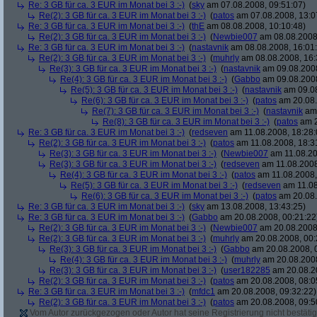
Re: 3 GB für ca. 3 EUR im Monat bei 3 :-)
(
sky
am 07.08.2008, 09:51:07)
Re(2): 3 GB für ca. 3 EUR im Monat bei 3 :-)
(
patos
am 07.08.2008, 13:0
Re: 3 GB für ca. 3 EUR im Monat bei 3 :-)
(
thE
am 08.08.2008, 10:10:48)
Re(2): 3 GB für ca. 3 EUR im Monat bei 3 :-)
(
Newbie007
am 08.08.2008,
Re: 3 GB für ca. 3 EUR im Monat bei 3 :-)
(
nastavnik
am 08.08.2008, 16:01
Re(2): 3 GB für ca. 3 EUR im Monat bei 3 :-)
(
muhrly
am 08.08.2008, 16:
Re(3): 3 GB für ca. 3 EUR im Monat bei 3 :-)
(
nastavnik
am 09.08.2008
Re(4): 3 GB für ca. 3 EUR im Monat bei 3 :-)
(
Gabbo
am 09.08.2008
Re(5): 3 GB für ca. 3 EUR im Monat bei 3 :-)
(
nastavnik
am 09.08
Re(6): 3 GB für ca. 3 EUR im Monat bei 3 :-)
(
patos
am 20.08.
Re(7): 3 GB für ca. 3 EUR im Monat bei 3 :-)
(
nastavnik
am 
Re(8): 3 GB für ca. 3 EUR im Monat bei 3 :-)
(
patos
am 2
Re: 3 GB für ca. 3 EUR im Monat bei 3 :-)
(
redseven
am 11.08.2008, 18:28:
Re(2): 3 GB für ca. 3 EUR im Monat bei 3 :-)
(
patos
am 11.08.2008, 18:3
Re(3): 3 GB für ca. 3 EUR im Monat bei 3 :-)
(
Newbie007
am 11.08.20
Re(3): 3 GB für ca. 3 EUR im Monat bei 3 :-)
(
redseven
am 11.08.2008
Re(4): 3 GB für ca. 3 EUR im Monat bei 3 :-)
(
patos
am 11.08.2008,
Re(5): 3 GB für ca. 3 EUR im Monat bei 3 :-)
(
redseven
am 11.08
Re(6): 3 GB für ca. 3 EUR im Monat bei 3 :-)
(
patos
am 20.08.
Re: 3 GB für ca. 3 EUR im Monat bei 3 :-)
(
sky
am 13.08.2008, 13:43:25)
Re: 3 GB für ca. 3 EUR im Monat bei 3 :-)
(
Gabbo
am 20.08.2008, 00:21:22
Re(2): 3 GB für ca. 3 EUR im Monat bei 3 :-)
(
Newbie007
am 20.08.2008,
Re(2): 3 GB für ca. 3 EUR im Monat bei 3 :-)
(
muhrly
am 20.08.2008, 00:
Re(3): 3 GB für ca. 3 EUR im Monat bei 3 :-)
(
Gabbo
am 20.08.2008, 
Re(4): 3 GB für ca. 3 EUR im Monat bei 3 :-)
(
muhrly
am 20.08.2008
Re(3): 3 GB für ca. 3 EUR im Monat bei 3 :-)
(
user182285
am 20.08.20
Re(2): 3 GB für ca. 3 EUR im Monat bei 3 :-)
(
patos
am 20.08.2008, 08:0
Re: 3 GB für ca. 3 EUR im Monat bei 3 :-)
(
mfdc1
am 20.08.2008, 09:32:22)
Re(2): 3 GB für ca. 3 EUR im Monat bei 3 :-)
(
patos
am 20.08.2008, 09:5
Vom Autor zurückgezogen oder Autor hat seine Registrierung nicht bestätig