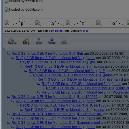
¸.·´
p
`·.¸
¸.·´
a
`·.¸
¸.·´
t
`·.¸
¸.·´
o
`·.¸
23.09.2008, 12:43 Uhr - Editiert von
patos
, alte Version:
hier
Re: 3 GB für ca. 3 EUR im Monat bei 3 :-)
(
thE
am 30.07.2008, 08:42:36)
Re(2): 3 GB für ca. 3 EUR im Monat bei 3 :-)
(
patos
am 30.07.2008, 08:4
Re(3): 3 GB für ca. 3 EUR im Monat bei 3 :-)
(
thE
am 30.07.2008, 08:5
Re(4): 3 GB für ca. 3 EUR im Monat bei 3 :-)
(
patos
am 30.07.2008,
Re(5): 3 GB für ca. 3 EUR im Monat bei 3 :-)
(
thE
am 30.07.2008,
Re(6): 3 GB für ca. 3 EUR im Monat bei 3 :-)
(
patos
am 30.07.
Re(7): 3 GB für ca. 3 EUR im Monat bei 3 :-)
(
Bernahrd
am 
Re(8): 3 GB für ca. 3 EUR im Monat bei 3 :-)
(
patos
am 3
Re(9): 3 GB für ca. 3 EUR im Monat bei 3 :-)
(
Plötzlic
Re(8): 3 GB für ca. 3 EUR im Monat bei 3 :-)
(
Plötzlicher
Re: 3 GB für ca. 3 EUR im Monat bei 3 :-)
(
User150576
am 30.07.2008, 08:
Re(2): 3 GB für ca. 3 EUR im Monat bei 3 :-)
(
patos
am 30.07.2008, 08:5
Re(3): 3 GB für ca. 3 EUR im Monat bei 3 :-)
(
User150576
am 30.07.2
Re(4): 3 GB für ca. 3 EUR im Monat bei 3 :-)
(
patos
am 30.07.2008,
Re: 3 GB für ca. 3 EUR im Monat bei 3 :-)
(
Devil's Sidekick
am 30.07.2008, 
Re(2): 3 GB für ca. 3 EUR im Monat bei 3 :-)
(
patos
am 30.07.2008, 09:0
Re: 3 GB für ca. 3 EUR im Monat bei 3 :-)
(
LangerLmmel
am 30.07.2008, 0
Re(2): 3 GB für ca. 3 EUR im Monat bei 3 :-)
(
patos
am 30.07.2008, 10:0