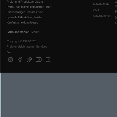
Preis- und Produktvergleichs-
W
Datenschutz
s
Portal, das mittels detaillierter Filter
AGB
T
und vielfältiger Features eine
Unternehmen
optimale Hilfestellung bei der
J
Kaufentscheidung bietet.
P
Ansicht wählen:
Mobile
Copyright © 1997-2026
Preisvergleich Internet Services
AG