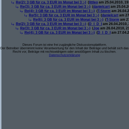
Re(2): 3 GB für ca. 3 EUR im Monat bei 3 :-)
(
littleo
am 25.04.2010, 19
Re(3): 3 GB für ca. 3 EUR im Monat bei 3 :-)
(
danielcart
am 25.04.20
Re(4): 3 GB für ca. 3 EUR im Monat bei 3 :-)
(
T-Storm
am 26.04.2
Re(5): 3 GB für ca. 3 EUR im Monat bei 3 :-)
(
danielcart
am 27.
Re(6): 3 GB für ca. 3 EUR im Monat bei 3 :-)
(
T-Storm
am 27
Re(2): 3 GB für ca. 3 EUR im Monat bei 3 :-)
(
D_I_D_I
am 26.04.2010, 
Re(3): 3 GB für ca. 3 EUR im Monat bei 3 :-)
(
Joe
am 26.04.2010, 2
Re(4): 3 GB für ca. 3 EUR im Monat bei 3 :-)
(
D_I_D_I
am 27.04.2
Dieses Forum ist eine frei zugängliche Diskussionsplattform.
Der Betreiber übernimmt keine Verantwortung für den Inhalt der Beiträge und behält sich das
Recht vor, Beiträge mit rechtswidrigem oder anstößigem Inhalt zu löschen.
Datenschutzerklärung