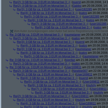
Re(2): 3 GB für ca. 3 EUR im Monat bei 3 :-)
(
puerst
am 20.08.2008, 14:
Re(2): 3 GB für ca. 3 EUR im Monat bei 3 :-)
(
Gabbo
am 20.08.2008, 14:
Re(3): 3 GB für ca. 3 EUR im Monat bei 3 :-)
(
user182285
am 20.08.20
Re(4): 3 GB für ca. 3 EUR im Monat bei 3 :-)
(
patos
am 20.08.2008,
Re(5): 3 GB für ca. 3 EUR im Monat bei 3 :-)
(
user182285
am 20.
Re(6): 3 GB für ca. 3 EUR im Monat bei 3 :-)
(
patos
am 20.08.
Re(7): 3 GB für ca. 3 EUR im Monat bei 3 :-)
(
user182285
a
Re(8): 3 GB für ca. 3 EUR im Monat bei 3 :-)
(
patos
am 2
Vom Autor zurückgezogen oder Autor hat seine Registrierung nicht bestä
Re: 3 GB für ca. 3 EUR im Monat bei 3 :-)
(
raumplaner
am 20.08.2008, 15:2
Re(2): 3 GB für ca. 3 EUR im Monat bei 3 :-)
(
patos
am 20.08.2008, 15:3
Re(3): 3 GB für ca. 3 EUR im Monat bei 3 :-)
(
puerst
am 20.08.2008, 1
Re(4): 3 GB für ca. 3 EUR im Monat bei 3 :-)
(
patos
am 20.08.2008,
Re(3): 3 GB für ca. 3 EUR im Monat bei 3 :-)
(
raumplaner
am 20.08.20
Re(4): 3 GB für ca. 3 EUR im Monat bei 3 :-)
(
patos
am 20.08.2008,
Re(5): 3 GB für ca. 3 EUR im Monat bei 3 :-)
(
raumplaner
am 20.
Re: 3 GB für ca. 3 EUR im Monat bei 3 :-)
(
bignfan
am 21.08.2008, 11:42:3
Re(2): 3 GB für ca. 3 EUR im Monat bei 3 :-)
(
patos
am 21.08.2008, 14:4
Re: 3 GB für ca. 3 EUR im Monat bei 3 :-)
(
User169811
am 22.08.2008, 06:
Re(2): 3 GB für ca. 3 EUR im Monat bei 3 :-)
(
Newbie007
am 22.08.2008,
Re(3): 3 GB für ca. 3 EUR im Monat bei 3 :-)
(
User169811
am 22.08.2
Re(4): 3 GB für ca. 3 EUR im Monat bei 3 :-)
(
puerst
am 22.08.2008
Re(5): 3 GB für ca. 3 EUR im Monat bei 3 :-)
(
User169811
am 22
Re(6): 3 GB für ca. 3 EUR im Monat bei 3 :-)
(
muhrly
am 22.08
Re(7): 3 GB für ca. 3 EUR im Monat bei 3 :-)
(
User169811
Re(8): 3 GB für ca. 3 EUR im Monat bei 3 :-)
(
muhrly
am 
Re(2): 3 GB für ca. 3 EUR im Monat bei 3 :-)
(
User169811
am 19.09.2008
Re(3): 3 GB für ca. 3 EUR im Monat bei 3 :-)
(
muhrly
am 19.09.2008, 
Re(4): 3 GB für ca. 3 EUR im Monat bei 3 :-)
(
User169811
am 19.09
Re(5): 3 GB für ca. 3 EUR im Monat bei 3 :-)
(
muhrly
am 19.09.2