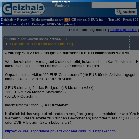
Impressum
|
Werbung
Geizhals
»
Forum
»
Telekommunikation
»
3 GB für ca. 3 EUR im
Top-100
|
Fresh-100
Monat bei 3 :-) (371 Beiträge, 18985 Mal gelesen)
Du bist nicht angemeldet. [
Login/Registrieren
]
^
Forum
Telekommunikation
#
5033901
3 GB für ca. 3 EUR im Monat bei 3 :-)
Achtung! Seit 23.09.2008 gibt es nurmehr 10 EUR Onlinebonus statt 50!
Wer derzeit einen Vertrag bei 3 unterschreibt, bekommt beim Kauf bestimmter H
Interessant sind in dem Fall die 3GB für mobiles Internet.
Gepaart mit der Aktion "99 EUR Onlinebonus" (49 EUR für die Aktivierungsgeb
man auf kosten von ca. 3 EUR im Monat
3 EUR einmalig für das Endgerät (zB Motorola V3xx)
120 EUR für 24 Monate Showtime S
-50 EUR Gutschrift
macht unterm Strich
3,04 EUR/Monat
Natürlich ist das Angebot mit anderen Vergünstigungen kombinierbar wie "Gra
Werben" (Gratistelefonie zu 3 für den Geworbenen) und/oder "Lässig" (1000 S
oder DVB-H bis zum 27ten Lebensjahr)
http:/
/
www.drei.at/
portal/
de/
privat/
aktionen/
Gratis_Zusatzpaket.html