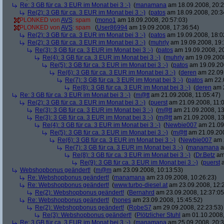
Re: 3 GB für ca. 3 EUR im Monat bei 3 :-)
(
manamana
am 18.09.2008, 20:2
Re(2): 3 GB für ca. 3 EUR im Monat bei 3 :-)
(
patos
am 18.09.2008, 20:3
PLONKED von
AVS
: spam
(
mono1
am 18.09.2008, 20:57:03)
PLONKED von
AVS
: spam
(
User86994
am 19.09.2008, 17:36:54)
Re(2): 3 GB für ca. 3 EUR im Monat bei 3 :-)
(
patos
am 19.09.2008, 18:0
Re(2): 3 GB für ca. 3 EUR im Monat bei 3 :-)
(
muhrly
am 19.09.2008, 19:
Re(3): 3 GB für ca. 3 EUR im Monat bei 3 :-)
(
patos
am 19.09.2008, 20
Re(4): 3 GB für ca. 3 EUR im Monat bei 3 :-)
(
muhrly
am 19.09.2008
Re(5): 3 GB für ca. 3 EUR im Monat bei 3 :-)
(
patos
am 19.09.200
Re(6): 3 GB für ca. 3 EUR im Monat bei 3 :-)
(
deren
am 22.09.
Re(7): 3 GB für ca. 3 EUR im Monat bei 3 :-)
(
patos
am 22.0
Re(8): 3 GB für ca. 3 EUR im Monat bei 3 :-)
(
deren
am 2
Re: 3 GB für ca. 3 EUR im Monat bei 3 :-)
(
m@tt
am 21.09.2008, 11:05:47)
Re(2): 3 GB für ca. 3 EUR im Monat bei 3 :-)
(
puerst
am 21.09.2008, 11:0
Re(3): 3 GB für ca. 3 EUR im Monat bei 3 :-)
(
m@tt
am 21.09.2008, 13
Re(3): 3 GB für ca. 3 EUR im Monat bei 3 :-)
(
m@tt
am 21.09.2008, 13
Re(4): 3 GB für ca. 3 EUR im Monat bei 3 :-)
(
Newbie007
am 21.09.
Re(5): 3 GB für ca. 3 EUR im Monat bei 3 :-)
(
m@tt
am 21.09.200
Re(6): 3 GB für ca. 3 EUR im Monat bei 3 :-)
(
Newbie007
am 2
Re(7): 3 GB für ca. 3 EUR im Monat bei 3 :-)
(
manamana
a
Re(8): 3 GB für ca. 3 EUR im Monat bei 3 :-)
(
Dr.Betz
am 
Re(9): 3 GB für ca. 3 EUR im Monat bei 3 :-)
(
puerst
a
Webshopbonus geändert!
(
m@m
am 23.09.2008, 10:13:53)
Re: Webshopbonus geändert!
(
manamana
am 23.09.2008, 10:26:23)
Re: Webshopbonus geändert!
(
www.turbo-diesel.at
am 23.09.2008, 12:
Re(2): Webshopbonus geändert!
(
Bernahrd
am 23.09.2008, 12:37:05
Re: Webshopbonus geändert!
(
hones
am 23.09.2008, 15:45:52)
Re(2): Webshopbonus geändert!
(
RobeS7
am 29.09.2008, 22:23:53)
Re(3): Webshopbonus geändert!
(
Plötzlicher Stuhl
am 01.10.2008,
Re: 3 GB für ca. 3 EUR im Monat bei 3 :-)
(
manamana
am 25.09.2008, 20:3