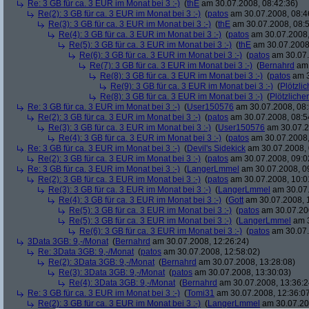
Re: 3 GB für ca. 3 EUR im Monat bei 3 :-)
(
thE
am 30.07.2008, 08:42:36)
Re(2): 3 GB für ca. 3 EUR im Monat bei 3 :-)
(
patos
am 30.07.2008, 08:4
Re(3): 3 GB für ca. 3 EUR im Monat bei 3 :-)
(
thE
am 30.07.2008, 08:5
Re(4): 3 GB für ca. 3 EUR im Monat bei 3 :-)
(
patos
am 30.07.2008,
Re(5): 3 GB für ca. 3 EUR im Monat bei 3 :-)
(
thE
am 30.07.2008,
Re(6): 3 GB für ca. 3 EUR im Monat bei 3 :-)
(
patos
am 30.07.
Re(7): 3 GB für ca. 3 EUR im Monat bei 3 :-)
(
Bernahrd
am 
Re(8): 3 GB für ca. 3 EUR im Monat bei 3 :-)
(
patos
am 3
Re(9): 3 GB für ca. 3 EUR im Monat bei 3 :-)
(
Plötzlic
Re(8): 3 GB für ca. 3 EUR im Monat bei 3 :-)
(
Plötzlicher
Re: 3 GB für ca. 3 EUR im Monat bei 3 :-)
(
User150576
am 30.07.2008, 08:
Re(2): 3 GB für ca. 3 EUR im Monat bei 3 :-)
(
patos
am 30.07.2008, 08:5
Re(3): 3 GB für ca. 3 EUR im Monat bei 3 :-)
(
User150576
am 30.07.2
Re(4): 3 GB für ca. 3 EUR im Monat bei 3 :-)
(
patos
am 30.07.2008,
Re: 3 GB für ca. 3 EUR im Monat bei 3 :-)
(
Devil's Sidekick
am 30.07.2008, 
Re(2): 3 GB für ca. 3 EUR im Monat bei 3 :-)
(
patos
am 30.07.2008, 09:0
Re: 3 GB für ca. 3 EUR im Monat bei 3 :-)
(
LangerLmmel
am 30.07.2008, 0
Re(2): 3 GB für ca. 3 EUR im Monat bei 3 :-)
(
patos
am 30.07.2008, 10:0
Re(3): 3 GB für ca. 3 EUR im Monat bei 3 :-)
(
LangerLmmel
am 30.07.
Re(4): 3 GB für ca. 3 EUR im Monat bei 3 :-)
(
Gott
am 30.07.2008, 
Re(5): 3 GB für ca. 3 EUR im Monat bei 3 :-)
(
patos
am 30.07.200
Re(5): 3 GB für ca. 3 EUR im Monat bei 3 :-)
(
LangerLmmel
am 3
Re(6): 3 GB für ca. 3 EUR im Monat bei 3 :-)
(
patos
am 30.07.
3Data 3GB: 9,-/Monat
(
Bernahrd
am 30.07.2008, 12:26:24)
Re: 3Data 3GB: 9,-/Monat
(
patos
am 30.07.2008, 12:58:02)
Re(2): 3Data 3GB: 9,-/Monat
(
Bernahrd
am 30.07.2008, 13:28:08)
Re(3): 3Data 3GB: 9,-/Monat
(
patos
am 30.07.2008, 13:30:03)
Re(4): 3Data 3GB: 9,-/Monat
(
Bernahrd
am 30.07.2008, 13:36:2
Re: 3 GB für ca. 3 EUR im Monat bei 3 :-)
(
Tomi31
am 30.07.2008, 12:36:0
Re(2): 3 GB für ca. 3 EUR im Monat bei 3 :-)
(
LangerLmmel
am 30.07.20