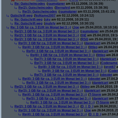
Re: Gutscheincodes
(
raumplaner
am 03.11.2008, 15:36:39)
Re(2): Gutscheincodes
(
Bernahrd
am 03.11.2008, 15:38:36)
Re(3): Gutscheincodes
(
raumplaner
am 03.11.2008, 15:41:23)
Gutschrift weg
(
NoName2007
am 02.12.2008, 10:24:12)
Re: Gutschrift weg
(
sky
am 02.12.2008, 10:29:11)
Re: Gutschrift weg
(
muhrly
am 02.12.2008, 10:30:15)
Re: 3 GB für ca. 3 EUR im Monat bei 3 :-)
(
Joe
am 25.04.2010, 18:10:16)
Re(2): 3 GB für ca. 3 EUR im Monat bei 3 :-)
(
raumplaner
am 25.04.201
Re(2): 3 GB für ca. 3 EUR im Monat bei 3 :-)
(
thE
am 25.04.2010, 19:1
Re(2): 3 GB für ca. 3 EUR im Monat bei 3 :-)
(
RSG
am 25.04.2010, 19:
Re(3): 3 GB für ca. 3 EUR im Monat bei 3 :-)
(
danielcart
am 25.04.20
Re(4): 3 GB für ca. 3 EUR im Monat bei 3 :-)
(
littleo
am 26.04.201
Re(5): 3 GB für ca. 3 EUR im Monat bei 3 :-)
(
danielcart
am 26.
Re(6): 3 GB für ca. 3 EUR im Monat bei 3 :-)
(
littleo
am 26.0
Re(7): 3 GB für ca. 3 EUR im Monat bei 3 :-)
(
danielcart
a
Re(7): 3 GB für ca. 3 EUR im Monat bei 3 :-)
(
Codename
Re(8): 3 GB für ca. 3 EUR im Monat bei 3 :-)
(
groti67
a
Re(9): 3 GB für ca. 3 EUR im Monat bei 3 :-)
(
Code
Re(7): 3 GB für ca. 3 EUR im Monat bei 3 :-)
(
obsolet
am 
Re(4): 3 GB für ca. 3 EUR im Monat bei 3 :-)
(
obsolet
am 27.04.20
Re(5): 3 GB für ca. 3 EUR im Monat bei 3 :-)
(
danielcart
am 27.
Re(2): 3 GB für ca. 3 EUR im Monat bei 3 :-)
(
littleo
am 25.04.2010, 19
Re(3): 3 GB für ca. 3 EUR im Monat bei 3 :-)
(
danielcart
am 25.04.20
Re(4): 3 GB für ca. 3 EUR im Monat bei 3 :-)
(
T-Storm
am 26.04.2
Re(5): 3 GB für ca. 3 EUR im Monat bei 3 :-)
(
danielcart
am 27.
Re(6): 3 GB für ca. 3 EUR im Monat bei 3 :-)
(
T-Storm
am 27
Re(2): 3 GB für ca. 3 EUR im Monat bei 3 :-)
(
D_I_D_I
am 26.04.2010, 
Re(3): 3 GB für ca. 3 EUR im Monat bei 3 :-)
(
Joe
am 26.04.2010, 2
Re(4): 3 GB für ca. 3 EUR im Monat bei 3 :-)
(
D_I_D_I
am 27.04.2