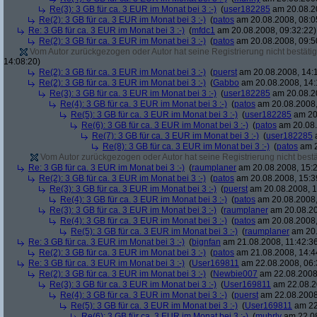
Re(3): 3 GB für ca. 3 EUR im Monat bei 3 :-)
(
user182285
am 20.08.20
Re(2): 3 GB für ca. 3 EUR im Monat bei 3 :-)
(
patos
am 20.08.2008, 08:0
Re: 3 GB für ca. 3 EUR im Monat bei 3 :-)
(
mfdc1
am 20.08.2008, 09:32:22)
Re(2): 3 GB für ca. 3 EUR im Monat bei 3 :-)
(
patos
am 20.08.2008, 09:5
Vom Autor zurückgezogen oder Autor hat seine Registrierung nicht bestätig
14:08:20)
Re(2): 3 GB für ca. 3 EUR im Monat bei 3 :-)
(
puerst
am 20.08.2008, 14:
Re(2): 3 GB für ca. 3 EUR im Monat bei 3 :-)
(
Gabbo
am 20.08.2008, 14:
Re(3): 3 GB für ca. 3 EUR im Monat bei 3 :-)
(
user182285
am 20.08.20
Re(4): 3 GB für ca. 3 EUR im Monat bei 3 :-)
(
patos
am 20.08.2008,
Re(5): 3 GB für ca. 3 EUR im Monat bei 3 :-)
(
user182285
am 20.
Re(6): 3 GB für ca. 3 EUR im Monat bei 3 :-)
(
patos
am 20.08.
Re(7): 3 GB für ca. 3 EUR im Monat bei 3 :-)
(
user182285
a
Re(8): 3 GB für ca. 3 EUR im Monat bei 3 :-)
(
patos
am 2
Vom Autor zurückgezogen oder Autor hat seine Registrierung nicht bestä
Re: 3 GB für ca. 3 EUR im Monat bei 3 :-)
(
raumplaner
am 20.08.2008, 15:2
Re(2): 3 GB für ca. 3 EUR im Monat bei 3 :-)
(
patos
am 20.08.2008, 15:3
Re(3): 3 GB für ca. 3 EUR im Monat bei 3 :-)
(
puerst
am 20.08.2008, 1
Re(4): 3 GB für ca. 3 EUR im Monat bei 3 :-)
(
patos
am 20.08.2008,
Re(3): 3 GB für ca. 3 EUR im Monat bei 3 :-)
(
raumplaner
am 20.08.20
Re(4): 3 GB für ca. 3 EUR im Monat bei 3 :-)
(
patos
am 20.08.2008,
Re(5): 3 GB für ca. 3 EUR im Monat bei 3 :-)
(
raumplaner
am 20.
Re: 3 GB für ca. 3 EUR im Monat bei 3 :-)
(
bignfan
am 21.08.2008, 11:42:3
Re(2): 3 GB für ca. 3 EUR im Monat bei 3 :-)
(
patos
am 21.08.2008, 14:4
Re: 3 GB für ca. 3 EUR im Monat bei 3 :-)
(
User169811
am 22.08.2008, 06:
Re(2): 3 GB für ca. 3 EUR im Monat bei 3 :-)
(
Newbie007
am 22.08.2008,
Re(3): 3 GB für ca. 3 EUR im Monat bei 3 :-)
(
User169811
am 22.08.2
Re(4): 3 GB für ca. 3 EUR im Monat bei 3 :-)
(
puerst
am 22.08.2008
Re(5): 3 GB für ca. 3 EUR im Monat bei 3 :-)
(
User169811
am 22
Re(6): 3 GB für ca. 3 EUR im Monat bei 3 :-)
(
muhrly
am 22.08