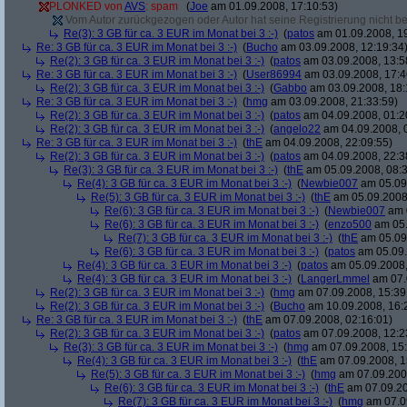
PLONKED von
AVS
: spam
(
Joe
am 01.09.2008, 17:10:53)
Vom Autor zurückgezogen oder Autor hat seine Registrierung nicht bes
Re(3): 3 GB für ca. 3 EUR im Monat bei 3 :-)
(
patos
am 01.09.2008, 19
Re: 3 GB für ca. 3 EUR im Monat bei 3 :-)
(
Bucho
am 03.09.2008, 12:19:34
Re(2): 3 GB für ca. 3 EUR im Monat bei 3 :-)
(
patos
am 03.09.2008, 13:5
Re: 3 GB für ca. 3 EUR im Monat bei 3 :-)
(
User86994
am 03.09.2008, 17:4
Re(2): 3 GB für ca. 3 EUR im Monat bei 3 :-)
(
Gabbo
am 03.09.2008, 18:
Re: 3 GB für ca. 3 EUR im Monat bei 3 :-)
(
hmg
am 03.09.2008, 21:33:59)
Re(2): 3 GB für ca. 3 EUR im Monat bei 3 :-)
(
patos
am 04.09.2008, 01:2
Re(2): 3 GB für ca. 3 EUR im Monat bei 3 :-)
(
angelo22
am 04.09.2008, 
Re: 3 GB für ca. 3 EUR im Monat bei 3 :-)
(
thE
am 04.09.2008, 22:09:55)
Re(2): 3 GB für ca. 3 EUR im Monat bei 3 :-)
(
patos
am 04.09.2008, 22:3
Re(3): 3 GB für ca. 3 EUR im Monat bei 3 :-)
(
thE
am 05.09.2008, 08:3
Re(4): 3 GB für ca. 3 EUR im Monat bei 3 :-)
(
Newbie007
am 05.09.
Re(5): 3 GB für ca. 3 EUR im Monat bei 3 :-)
(
thE
am 05.09.2008,
Re(6): 3 GB für ca. 3 EUR im Monat bei 3 :-)
(
Newbie007
am 0
Re(6): 3 GB für ca. 3 EUR im Monat bei 3 :-)
(
enzo500
am 05.
Re(7): 3 GB für ca. 3 EUR im Monat bei 3 :-)
(
thE
am 05.09.
Re(6): 3 GB für ca. 3 EUR im Monat bei 3 :-)
(
patos
am 05.09.
Re(4): 3 GB für ca. 3 EUR im Monat bei 3 :-)
(
patos
am 05.09.2008,
Re(4): 3 GB für ca. 3 EUR im Monat bei 3 :-)
(
LangerLmmel
am 07.
Re(2): 3 GB für ca. 3 EUR im Monat bei 3 :-)
(
hmg
am 07.09.2008, 15:39
Re(2): 3 GB für ca. 3 EUR im Monat bei 3 :-)
(
Bucho
am 10.09.2008, 16:
Re: 3 GB für ca. 3 EUR im Monat bei 3 :-)
(
thE
am 07.09.2008, 02:16:01)
Re(2): 3 GB für ca. 3 EUR im Monat bei 3 :-)
(
patos
am 07.09.2008, 12:2
Re(3): 3 GB für ca. 3 EUR im Monat bei 3 :-)
(
hmg
am 07.09.2008, 15:
Re(4): 3 GB für ca. 3 EUR im Monat bei 3 :-)
(
thE
am 07.09.2008, 1
Re(5): 3 GB für ca. 3 EUR im Monat bei 3 :-)
(
hmg
am 07.09.2008
Re(6): 3 GB für ca. 3 EUR im Monat bei 3 :-)
(
thE
am 07.09.20
Re(7): 3 GB für ca. 3 EUR im Monat bei 3 :-)
(
hmg
am 07.09