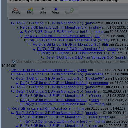
Dieser Beitrag bezieht sich auf eine
ältere Version
des beantworteten Postings!
Re(2): 3 GB für ca. 3 EUR im Monat bei 3 :-)
(
patos
am 31.08.2008, 13:0
Re(3): 3 GB für ca. 3 EUR im Monat bei 3 :-)
(
muhrly
am 31.08.2008, 
Re(4): 3 GB für ca. 3 EUR im Monat bei 3 :-)
(
patos
am 31.08.2008,
Re(4): 3 GB für ca. 3 EUR im Monat bei 3 :-)
(
thE
am 31.08.2008, 1
Re(5): 3 GB für ca. 3 EUR im Monat bei 3 :-)
(
muhrly
am 31.08.2
Re(6): 3 GB für ca. 3 EUR im Monat bei 3 :-)
(
thE
am 31.08.20
Re(7): 3 GB für ca. 3 EUR im Monat bei 3 :-)
(
muhrly
am 31
Re(8): 3 GB für ca. 3 EUR im Monat bei 3 :-)
(
thE
am 31.
Re(9): 3 GB für ca. 3 EUR im Monat bei 3 :-)
(
muhrly
Vom Autor zurückgezogen oder Autor hat seine Registrierung nicht bestä
19:56:09)
Re: 3 GB für ca. 3 EUR im Monat bei 3 :-)
(
Lynne
am 31.08.2008, 20:53:01)
Re(2): 3 GB für ca. 3 EUR im Monat bei 3 :-)
(
manamana
am 31.08.2008,
Re(2): 3 GB für ca. 3 EUR im Monat bei 3 :-)
(
Newbie007
am 31.08.2008,
Re(3): 3 GB für ca. 3 EUR im Monat bei 3 :-)
(
manamana
am 31.08.20
Re(2): 3 GB für ca. 3 EUR im Monat bei 3 :-)
(
patos
am 31.08.2008, 21:2
Re(2): 3 GB für ca. 3 EUR im Monat bei 3 :-)
(
muhrly
am 31.08.2008, 21:
Re(3): 3 GB für ca. 3 EUR im Monat bei 3 :-)
(
Gabbo
am 31.08.2008, 
Re(3): 3 GB für ca. 3 EUR im Monat bei 3 :-)
(
patos
am 31.08.2008, 21
Re(4): 3 GB für ca. 3 EUR im Monat bei 3 :-)
(
muhrly
am 31.08.2008
Re: 3 GB für ca. 3 EUR im Monat bei 3 :-)
(
hmg
am 01.09.2008, 14:44:11)
Re(2): 3 GB für ca. 3 EUR im Monat bei 3 :-)
(
muhrly
am 01.09.2008, 14:
Re(3): 3 GB für ca. 3 EUR im Monat bei 3 :-)
(
user182285
am 01.09.20
Re(4): 3 GB für ca. 3 EUR im Monat bei 3 :-)
(
muhrly
am 01.09.2008
Re(3): 3 GB für ca. 3 EUR im Monat bei 3 :-)
(
hmg
am 01.09.2008, 15: