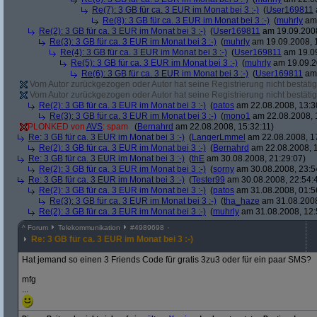
Re(7): 3 GB für ca. 3 EUR im Monat bei 3 :-)
(
User169811
Re(8): 3 GB für ca. 3 EUR im Monat bei 3 :-)
(
muhrly
am 
Re(2): 3 GB für ca. 3 EUR im Monat bei 3 :-)
(
User169811
am 19.09.2008
Re(3): 3 GB für ca. 3 EUR im Monat bei 3 :-)
(
muhrly
am 19.09.2008, 
Re(4): 3 GB für ca. 3 EUR im Monat bei 3 :-)
(
User169811
am 19.09
Re(5): 3 GB für ca. 3 EUR im Monat bei 3 :-)
(
muhrly
am 19.09.2
Re(6): 3 GB für ca. 3 EUR im Monat bei 3 :-)
(
User169811
am 
Vom Autor zurückgezogen oder Autor hat seine Registrierung nicht bestätig
Vom Autor zurückgezogen oder Autor hat seine Registrierung nicht bestätig
Re(2): 3 GB für ca. 3 EUR im Monat bei 3 :-)
(
patos
am 22.08.2008, 13:3
Re(3): 3 GB für ca. 3 EUR im Monat bei 3 :-)
(
mono1
am 22.08.2008, 
PLONKED von
AVS
: spam
(
Bernahrd
am 22.08.2008, 15:32:11)
Re: 3 GB für ca. 3 EUR im Monat bei 3 :-)
(
LangerLmmel
am 22.08.2008, 1
Re(2): 3 GB für ca. 3 EUR im Monat bei 3 :-)
(
Bernahrd
am 22.08.2008, 1
Re: 3 GB für ca. 3 EUR im Monat bei 3 :-)
(
thE
am 30.08.2008, 21:29:07)
Re(2): 3 GB für ca. 3 EUR im Monat bei 3 :-)
(
sorny
am 30.08.2008, 23:5
Re: 3 GB für ca. 3 EUR im Monat bei 3 :-)
(
Tester99
am 30.08.2008, 22:54:
Re(2): 3 GB für ca. 3 EUR im Monat bei 3 :-)
(
patos
am 31.08.2008, 01:5
Re(3): 3 GB für ca. 3 EUR im Monat bei 3 :-)
(
tha_haze
am 31.08.2008
Re(2): 3 GB für ca. 3 EUR im Monat bei 3 :-)
(
muhrly
am 31.08.2008, 12:
^
Forum
Telekommunikation
#
4989698
Re: 3 GB für ca. 3 EUR im Monat bei 3 :-)
Hat jemand so einen 3 Friends Code für gratis 3zu3 oder für ein paar SMS?
mfg
...