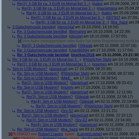
Re(2): 3 GB für ca. 3 EUR im Monat bei 3 :-)
(
patos
am 25.09.2008, 20:3
Re(3): 3 GB für ca. 3 EUR im Monat bei 3 :-)
(
manamana
am 25.09.20
Re(4): 3 GB für ca. 3 EUR im Monat bei 3 :-)
(
patos
am 25.09.2008,
Re(5): 3 GB für ca. 3 EUR im Monat bei 3 :-)
(
007007
am 27.09.2
Re(6): 3 GB für ca. 3 EUR im Monat bei 3 :-)
(
tha_haze
am 29.
3 Gutscheincode benötigt
(
derschlaf
am 16.10.2008, 14:16:50)
Re: 3 Gutscheincode benötigt
(
Bernahrd
am 16.10.2008, 14:22:39)
Re: 3 Gutscheincode benötigt
(
obsolet
am 16.10.2008, 17:57:05)
Vom Autor zurückgezogen oder Autor hat seine Registrierung nicht bes
Re(2): 3 Gutscheincode benötigt
(
Slikslak
am 02.11.2008, 22:07:16)
Re: 3 Gutscheincode benötigt
(
User86994
am 17.10.2008, 11:17:04)
Re: 3 Gutscheincode benötigt
(
markus1016
am 15.11.2008, 23:21:30
Re: 3 GB für ca. 3 EUR im Monat bei 3 :-)
(
Plötzlicher Stuhl
am 16.10.2008,
Re(2): 3 GB für ca. 3 EUR im Monat bei 3 :-)
(
esemes
am 16.10.2008, 20
Sim in USB Modem?
(
danielcart
am 17.10.2008, 08:20:36)
Re: Sim in USB Modem?
(
Plötzlicher Stuhl
am 17.10.2008, 08:37:00)
Re: Sim in USB Modem?
(
MikE_
am 17.10.2008, 08:39:54)
Re(2): Sim in USB Modem?
(
danielcart
am 17.10.2008, 09:33:41)
Re: Sim in USB Modem?
(
muhrly
am 17.10.2008, 11:38:06)
Re(2): Sim in USB Modem?
(
danielcart
am 17.10.2008, 12:11:06)
Re(3): Sim in USB Modem?
(
Slikslak
am 02.11.2008, 22:06:17)
Re(4): Sim in USB Modem?
(
Slikslak
am 02.11.2008, 22:19:40)
Re(5): Sim in USB Modem?
(
Plötzlicher Stuhl
am 03.11.2008,
Re: Sim in USB Modem?
(
Srv-02
am 02.11.2008, 22:21:21)
Re(2): Sim in USB Modem?
(
danielcart
am 02.11.2008, 22:33:12)
Re(3): Sim in USB Modem?
(
Srv-02
am 02.11.2008, 22:34:30)
Re(4): Sim in USB Modem?
(
danielcart
am 02.11.2008, 22:36:0
Re: Sim in USB Modem?
(
tha_haze
am 03.11.2008, 12:11:02)
PLONKED von
Robert Craven
: spam
(
LangerLmmel
am 03.11.2008, 00:24
PLONKED von
Robert Craven
: spam
(
FoTU
am 03.11.2008, 01:54:40)