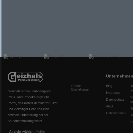
Unternehme
Cookie-
Blog
I
Einstellungen
f
Geizhals ist ein unabhängiges
Impressum
Preis- und Produktvergleichs-
W
Datenschutz
s
Portal, das mittels detaillierter Filter
AGB
T
und vielfältiger Features eine
Unternehmen
optimale Hilfestellung bei der
J
Kaufentscheidung bietet.
P
Ansicht wählen:
Mobile