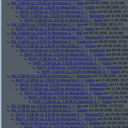
Re: 3 GB für ca. 3 EUR im Monat bei 3 :-)
(
gasi
am 05.08.2008, 11:21:00)
Re(2): 3 GB für ca. 3 EUR im Monat bei 3 :-)
(
patos
am 05.08.2008, 14:1
Re(3): 3 GB für ca. 3 EUR im Monat bei 3 :-)
(
gasi
am 05.08.2008, 15:
Re(3): 3 GB für ca. 3 EUR im Monat bei 3 :-)
(
Bernahrd
am 11.08.2008
Re(4): 3 GB für ca. 3 EUR im Monat bei 3 :-)
(
patos
am 11.08.2008,
Re: 3 GB für ca. 3 EUR im Monat bei 3 :-)
(
sky
am 07.08.2008, 09:51:07)
Re(2): 3 GB für ca. 3 EUR im Monat bei 3 :-)
(
patos
am 07.08.2008, 13:0
Re: 3 GB für ca. 3 EUR im Monat bei 3 :-)
(
thE
am 08.08.2008, 10:10:48)
Re(2): 3 GB für ca. 3 EUR im Monat bei 3 :-)
(
Newbie007
am 08.08.2008,
Re: 3 GB für ca. 3 EUR im Monat bei 3 :-)
(
nastavnik
am 08.08.2008, 16:01
Re(2): 3 GB für ca. 3 EUR im Monat bei 3 :-)
(
muhrly
am 08.08.2008, 16:
Re(3): 3 GB für ca. 3 EUR im Monat bei 3 :-)
(
nastavnik
am 09.08.2008
Re(4): 3 GB für ca. 3 EUR im Monat bei 3 :-)
(
Gabbo
am 09.08.2008
Re(5): 3 GB für ca. 3 EUR im Monat bei 3 :-)
(
nastavnik
am 09.08
Re(6): 3 GB für ca. 3 EUR im Monat bei 3 :-)
(
patos
am 20.08.
Re(7): 3 GB für ca. 3 EUR im Monat bei 3 :-)
(
nastavnik
am 
Re(8): 3 GB für ca. 3 EUR im Monat bei 3 :-)
(
patos
am 2
Re: 3 GB für ca. 3 EUR im Monat bei 3 :-)
(
redseven
am 11.08.2008, 18:28:
Re(2): 3 GB für ca. 3 EUR im Monat bei 3 :-)
(
patos
am 11.08.2008, 18:3
Re(3): 3 GB für ca. 3 EUR im Monat bei 3 :-)
(
Newbie007
am 11.08.20
Re(3): 3 GB für ca. 3 EUR im Monat bei 3 :-)
(
redseven
am 11.08.2008
Re(4): 3 GB für ca. 3 EUR im Monat bei 3 :-)
(
patos
am 11.08.2008,
Re(5): 3 GB für ca. 3 EUR im Monat bei 3 :-)
(
redseven
am 11.08
Re(6): 3 GB für ca. 3 EUR im Monat bei 3 :-)
(
patos
am 20.08.
Re: 3 GB für ca. 3 EUR im Monat bei 3 :-)
(
sky
am 13.08.2008, 13:43:25)
Re: 3 GB für ca. 3 EUR im Monat bei 3 :-)
(
Gabbo
am 20.08.2008, 00:21:22
Re(2): 3 GB für ca. 3 EUR im Monat bei 3 :-)
(
Newbie007
am 20.08.2008,
Re(2): 3 GB für ca. 3 EUR im Monat bei 3 :-)
(
muhrly
am 20.08.2008, 00:
Re(3): 3 GB für ca. 3 EUR im Monat bei 3 :-)
(
Gabbo
am 20.08.2008, 
Re(4): 3 GB für ca. 3 EUR im Monat bei 3 :-)
(
muhrly
am 20.08.2008