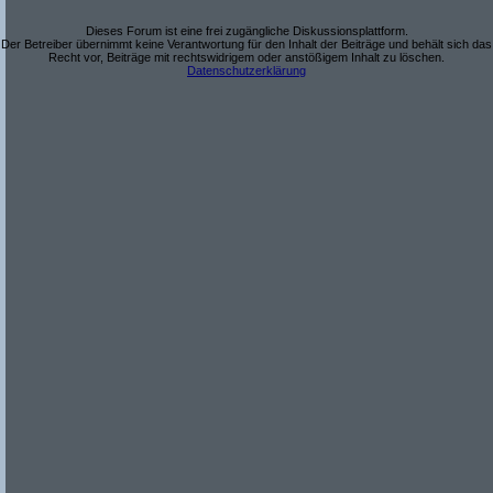
Dieses Forum ist eine frei zugängliche Diskussionsplattform.
Der Betreiber übernimmt keine Verantwortung für den Inhalt der Beiträge und behält sich das
Recht vor, Beiträge mit rechtswidrigem oder anstößigem Inhalt zu löschen.
Datenschutzerklärung