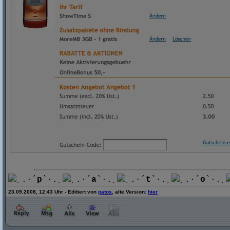
¸.·´
p
`·.¸
¸.·´
a
`·.¸
¸.·´
t
`·.¸
¸.·´
o
`·.¸
23.09.2008, 12:43 Uhr - Editiert von
patos
, alte Version:
hier