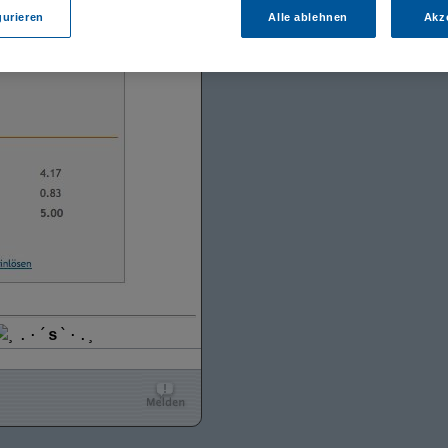
gurieren
Alle ablehnen
Akz
¸.·´
s
`·.¸