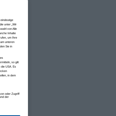
eindeutige
ie unter „Wir
wahl von Alle
anche Inhalte
rufen, um Ihre
n am unteren
den Sie in
nes
tteln, so gilt
n die USA. Es
wecken
ellen, in dem
von oder Zugriff
und der