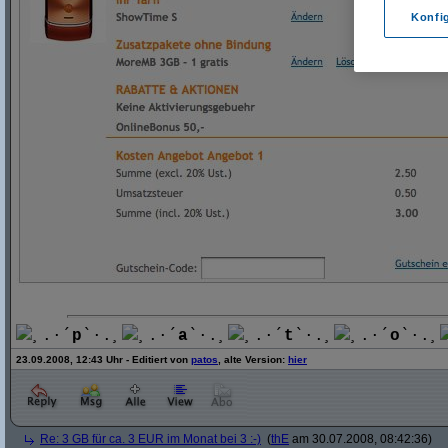
Konfi
¸.·´
p
`·.¸
¸.·´
a
`·.¸
¸.·´
t
`·.¸
¸.·´
o
`·.¸
23.09.2008, 12:43 Uhr - Editiert von
patos
, alte Version:
hier
Re: 3 GB für ca. 3 EUR im Monat bei 3 :-)
(
thE
am 30.07.2008, 08:42:36)