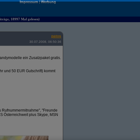
Impressum
|
Werbung
iträge, 18997 Mal gelesen)
patos
30.07.2008, 06:50:36
andymodelle ein Zusatzpaket gratis.
ühr und 50 EUR Gutschrift) kommt
tis Rufnummermitnahme", "Freunde
MS Österreichweit plus Skype, MSN