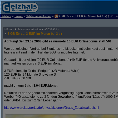
Geizhals
»
Forum
»
Telekommunikation
»
3 GB für ca. 3 EUR im Monat bei 3 :-) (371 Be
^
Forum
Telekommunikation
#
5033901
3 GB für ca. 3 EUR im Monat bei 3 :-)
Achtung! Seit 23.09.2008 gibt es nurmehr 10 EUR Onlinebonus statt 50!
Wer derzeit einen Vertrag bei 3 unterschreibt, bekommt beim Kauf bestimmter H
Interessant sind in dem Fall die 3GB für mobiles Internet.
Gepaart mit der Aktion "99 EUR Onlinebonus" (49 EUR für die Aktivierungsgeb
man auf kosten von ca. 3 EUR im Monat
3 EUR einmalig für das Endgerät (zB Motorola V3xx)
120 EUR für 24 Monate Showtime S
-50 EUR Gutschrift
macht unterm Strich
3,04 EUR/Monat
Natürlich ist das Angebot mit anderen Vergünstigungen kombinierbar wie "Gra
Werben" (Gratistelefonie zu 3 für den Geworbenen) und/oder "Lässig" (1000 S
oder DVB-H bis zum 27ten Lebensjahr)
http:/
/
www.drei.at/
portal/
de/
privat/
aktionen/
Gratis_Zusatzpaket.html