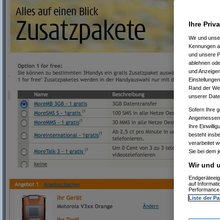
Ihre Priv
Wir und uns
Kennungen au
und unsere P
ablehnen oder
und Anzeigen
Einstellungen
Rand der Webs
unserer Date
Sofern Ihre g
Angemessenhe
Ihre Einwilli
besteht insb
verarbeitet 
Sie bei dem j
Wir und u
Endgeräteeig
auf Informat
Performance 
Liste der Pa