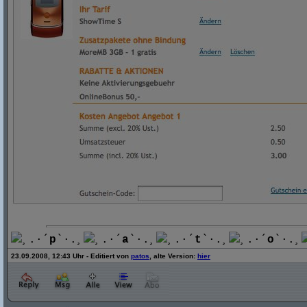
¸.·´
p
`·.¸
¸.·´
a
`·.¸
¸.·´
t
`·.¸
¸.·´
o
`·.¸
23.09.2008, 12:43 Uhr - Editiert von
patos
, alte Version:
hier