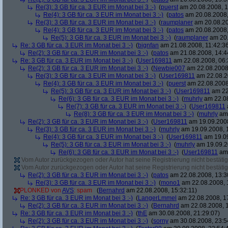
Re(3): 3 GB für ca. 3 EUR im Monat bei 3 :-)
(
puerst
am 20.08.2008, 1
Re(4): 3 GB für ca. 3 EUR im Monat bei 3 :-)
(
patos
am 20.08.2008,
Re(3): 3 GB für ca. 3 EUR im Monat bei 3 :-)
(
raumplaner
am 20.08.20
Re(4): 3 GB für ca. 3 EUR im Monat bei 3 :-)
(
patos
am 20.08.2008,
Re(5): 3 GB für ca. 3 EUR im Monat bei 3 :-)
(
raumplaner
am 20.
Re: 3 GB für ca. 3 EUR im Monat bei 3 :-)
(
bignfan
am 21.08.2008, 11:42:3
Re(2): 3 GB für ca. 3 EUR im Monat bei 3 :-)
(
patos
am 21.08.2008, 14:4
Re: 3 GB für ca. 3 EUR im Monat bei 3 :-)
(
User169811
am 22.08.2008, 06:
Re(2): 3 GB für ca. 3 EUR im Monat bei 3 :-)
(
Newbie007
am 22.08.2008,
Re(3): 3 GB für ca. 3 EUR im Monat bei 3 :-)
(
User169811
am 22.08.2
Re(4): 3 GB für ca. 3 EUR im Monat bei 3 :-)
(
puerst
am 22.08.2008
Re(5): 3 GB für ca. 3 EUR im Monat bei 3 :-)
(
User169811
am 22
Re(6): 3 GB für ca. 3 EUR im Monat bei 3 :-)
(
muhrly
am 22.08
Re(7): 3 GB für ca. 3 EUR im Monat bei 3 :-)
(
User169811
Re(8): 3 GB für ca. 3 EUR im Monat bei 3 :-)
(
muhrly
am 
Re(2): 3 GB für ca. 3 EUR im Monat bei 3 :-)
(
User169811
am 19.09.2008
Re(3): 3 GB für ca. 3 EUR im Monat bei 3 :-)
(
muhrly
am 19.09.2008, 
Re(4): 3 GB für ca. 3 EUR im Monat bei 3 :-)
(
User169811
am 19.09
Re(5): 3 GB für ca. 3 EUR im Monat bei 3 :-)
(
muhrly
am 19.09.2
Re(6): 3 GB für ca. 3 EUR im Monat bei 3 :-)
(
User169811
am 
Vom Autor zurückgezogen oder Autor hat seine Registrierung nicht bestätig
Vom Autor zurückgezogen oder Autor hat seine Registrierung nicht bestätig
Re(2): 3 GB für ca. 3 EUR im Monat bei 3 :-)
(
patos
am 22.08.2008, 13:3
Re(3): 3 GB für ca. 3 EUR im Monat bei 3 :-)
(
mono1
am 22.08.2008, 
PLONKED von
AVS
: spam
(
Bernahrd
am 22.08.2008, 15:32:11)
Re: 3 GB für ca. 3 EUR im Monat bei 3 :-)
(
LangerLmmel
am 22.08.2008, 1
Re(2): 3 GB für ca. 3 EUR im Monat bei 3 :-)
(
Bernahrd
am 22.08.2008, 1
Re: 3 GB für ca. 3 EUR im Monat bei 3 :-)
(
thE
am 30.08.2008, 21:29:07)
Re(2): 3 GB für ca. 3 EUR im Monat bei 3 :-)
(
sorny
am 30.08.2008, 23:5