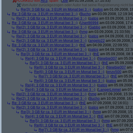
PLONKED von
AVS
: spam
(
Joe
am 01.09.2008, 17:10:53)
Vom Autor zurückgezogen oder Autor hat seine Registrierung nicht bes
Re(3): 3 GB für ca. 3 EUR im Monat bei 3 :-)
(
patos
am 01.09.2008, 19
Re: 3 GB für ca. 3 EUR im Monat bei 3 :-)
(
Bucho
am 03.09.2008, 12:19:34
Re(2): 3 GB für ca. 3 EUR im Monat bei 3 :-)
(
patos
am 03.09.2008, 13:5
Re: 3 GB für ca. 3 EUR im Monat bei 3 :-)
(
User86994
am 03.09.2008, 17:4
Re(2): 3 GB für ca. 3 EUR im Monat bei 3 :-)
(
Gabbo
am 03.09.2008, 18:
Re: 3 GB für ca. 3 EUR im Monat bei 3 :-)
(
hmg
am 03.09.2008, 21:33:59)
Re(2): 3 GB für ca. 3 EUR im Monat bei 3 :-)
(
patos
am 04.09.2008, 01:2
Re(2): 3 GB für ca. 3 EUR im Monat bei 3 :-)
(
angelo22
am 04.09.2008, 
Re: 3 GB für ca. 3 EUR im Monat bei 3 :-)
(
thE
am 04.09.2008, 22:09:55)
Re(2): 3 GB für ca. 3 EUR im Monat bei 3 :-)
(
patos
am 04.09.2008, 22:3
Re(3): 3 GB für ca. 3 EUR im Monat bei 3 :-)
(
thE
am 05.09.2008, 08:3
Re(4): 3 GB für ca. 3 EUR im Monat bei 3 :-)
(
Newbie007
am 05.09.
Re(5): 3 GB für ca. 3 EUR im Monat bei 3 :-)
(
thE
am 05.09.2008,
Re(6): 3 GB für ca. 3 EUR im Monat bei 3 :-)
(
Newbie007
am 0
Re(6): 3 GB für ca. 3 EUR im Monat bei 3 :-)
(
enzo500
am 05.
Re(7): 3 GB für ca. 3 EUR im Monat bei 3 :-)
(
thE
am 05.09.
Re(6): 3 GB für ca. 3 EUR im Monat bei 3 :-)
(
patos
am 05.09.
Re(4): 3 GB für ca. 3 EUR im Monat bei 3 :-)
(
patos
am 05.09.2008,
Re(4): 3 GB für ca. 3 EUR im Monat bei 3 :-)
(
LangerLmmel
am 07.
Re(2): 3 GB für ca. 3 EUR im Monat bei 3 :-)
(
hmg
am 07.09.2008, 15:39
Re(2): 3 GB für ca. 3 EUR im Monat bei 3 :-)
(
Bucho
am 10.09.2008, 16:
Re: 3 GB für ca. 3 EUR im Monat bei 3 :-)
(
thE
am 07.09.2008, 02:16:01)
Re(2): 3 GB für ca. 3 EUR im Monat bei 3 :-)
(
patos
am 07.09.2008, 12:2
Re(3): 3 GB für ca. 3 EUR im Monat bei 3 :-)
(
hmg
am 07.09.2008, 15:
Re(4): 3 GB für ca. 3 EUR im Monat bei 3 :-)
(
thE
am 07.09.2008, 1
Re(5): 3 GB für ca. 3 EUR im Monat bei 3 :-)
(
hmg
am 07.09.2008
Re(6): 3 GB für ca. 3 EUR im Monat bei 3 :-)
(
thE
am 07.09.20
Re(7): 3 GB für ca. 3 EUR im Monat bei 3 :-)
(
hmg
am 07.09