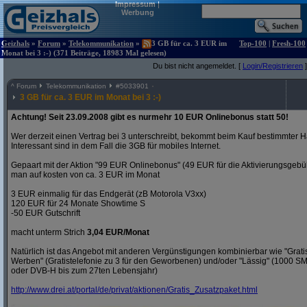
Impressum
|
Werbung
Geizhals
»
Forum
»
Telekommunikation
»
3 GB für ca. 3 EUR im
Top-100
|
Fresh-100
Monat bei 3 :-) (371 Beiträge, 18983 Mal gelesen)
Du bist nicht angemeldet. [
Login/Registrieren
]
^
Forum
Telekommunikation
#
5033901
3 GB für ca. 3 EUR im Monat bei 3 :-)
Achtung! Seit 23.09.2008 gibt es nurmehr 10 EUR Onlinebonus statt 50!
Wer derzeit einen Vertrag bei 3 unterschreibt, bekommt beim Kauf bestimmter H
Interessant sind in dem Fall die 3GB für mobiles Internet.
Gepaart mit der Aktion "99 EUR Onlinebonus" (49 EUR für die Aktivierungsgeb
man auf kosten von ca. 3 EUR im Monat
3 EUR einmalig für das Endgerät (zB Motorola V3xx)
120 EUR für 24 Monate Showtime S
-50 EUR Gutschrift
macht unterm Strich
3,04 EUR/Monat
Natürlich ist das Angebot mit anderen Vergünstigungen kombinierbar wie "Gra
Werben" (Gratistelefonie zu 3 für den Geworbenen) und/oder "Lässig" (1000 S
oder DVB-H bis zum 27ten Lebensjahr)
http:/
/
www.drei.at/
portal/
de/
privat/
aktionen/
Gratis_Zusatzpaket.html