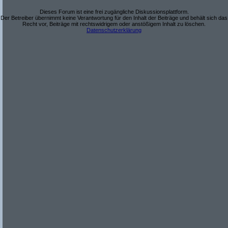
Dieses Forum ist eine frei zugängliche Diskussionsplattform.
Der Betreiber übernimmt keine Verantwortung für den Inhalt der Beiträge und behält sich das
Recht vor, Beiträge mit rechtswidrigem oder anstößigem Inhalt zu löschen.
Datenschutzerklärung