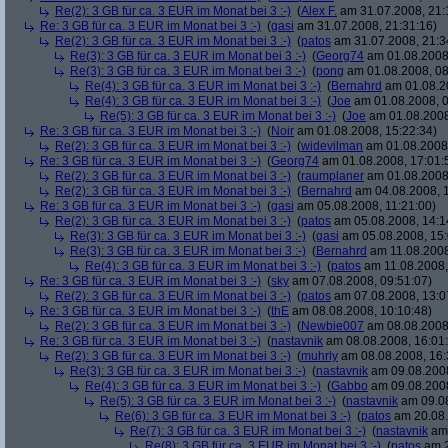
Re(2): 3 GB für ca. 3 EUR im Monat bei 3 :-)
(
Alex F.
am 31.07.2008, 21:
Re: 3 GB für ca. 3 EUR im Monat bei 3 :-)
(
gasi
am 31.07.2008, 21:31:16)
Re(2): 3 GB für ca. 3 EUR im Monat bei 3 :-)
(
patos
am 31.07.2008, 21:3
Re(3): 3 GB für ca. 3 EUR im Monat bei 3 :-)
(
Georg74
am 01.08.2008,
Re(3): 3 GB für ca. 3 EUR im Monat bei 3 :-)
(
pong
am 01.08.2008, 08
Re(4): 3 GB für ca. 3 EUR im Monat bei 3 :-)
(
Bernahrd
am 01.08.20
Re(4): 3 GB für ca. 3 EUR im Monat bei 3 :-)
(
Joe
am 01.08.2008, 0
Re(5): 3 GB für ca. 3 EUR im Monat bei 3 :-)
(
Joe
am 01.08.2008
Re: 3 GB für ca. 3 EUR im Monat bei 3 :-)
(
Noir
am 01.08.2008, 15:22:34)
Re(2): 3 GB für ca. 3 EUR im Monat bei 3 :-)
(
widevilman
am 01.08.2008,
Re: 3 GB für ca. 3 EUR im Monat bei 3 :-)
(
Georg74
am 01.08.2008, 17:01:
Re(2): 3 GB für ca. 3 EUR im Monat bei 3 :-)
(
raumplaner
am 01.08.2008,
Re(2): 3 GB für ca. 3 EUR im Monat bei 3 :-)
(
Bernahrd
am 04.08.2008, 1
Re: 3 GB für ca. 3 EUR im Monat bei 3 :-)
(
gasi
am 05.08.2008, 11:21:00)
Re(2): 3 GB für ca. 3 EUR im Monat bei 3 :-)
(
patos
am 05.08.2008, 14:1
Re(3): 3 GB für ca. 3 EUR im Monat bei 3 :-)
(
gasi
am 05.08.2008, 15:
Re(3): 3 GB für ca. 3 EUR im Monat bei 3 :-)
(
Bernahrd
am 11.08.2008
Re(4): 3 GB für ca. 3 EUR im Monat bei 3 :-)
(
patos
am 11.08.2008,
Re: 3 GB für ca. 3 EUR im Monat bei 3 :-)
(
sky
am 07.08.2008, 09:51:07)
Re(2): 3 GB für ca. 3 EUR im Monat bei 3 :-)
(
patos
am 07.08.2008, 13:0
Re: 3 GB für ca. 3 EUR im Monat bei 3 :-)
(
thE
am 08.08.2008, 10:10:48)
Re(2): 3 GB für ca. 3 EUR im Monat bei 3 :-)
(
Newbie007
am 08.08.2008,
Re: 3 GB für ca. 3 EUR im Monat bei 3 :-)
(
nastavnik
am 08.08.2008, 16:01
Re(2): 3 GB für ca. 3 EUR im Monat bei 3 :-)
(
muhrly
am 08.08.2008, 16:
Re(3): 3 GB für ca. 3 EUR im Monat bei 3 :-)
(
nastavnik
am 09.08.2008
Re(4): 3 GB für ca. 3 EUR im Monat bei 3 :-)
(
Gabbo
am 09.08.2008
Re(5): 3 GB für ca. 3 EUR im Monat bei 3 :-)
(
nastavnik
am 09.08
Re(6): 3 GB für ca. 3 EUR im Monat bei 3 :-)
(
patos
am 20.08.
Re(7): 3 GB für ca. 3 EUR im Monat bei 3 :-)
(
nastavnik
am 
Re(8): 3 GB für ca. 3 EUR im Monat bei 3 :-)
(
patos
am 2