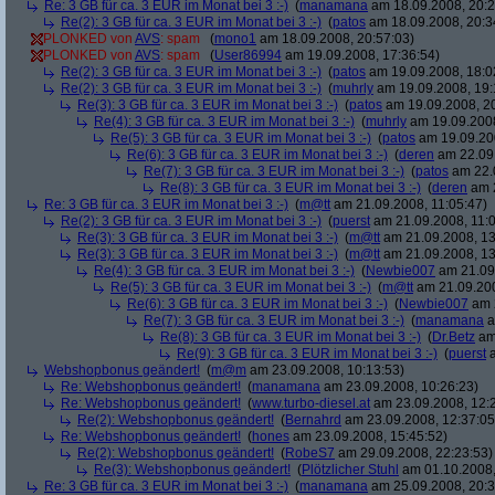
Re: 3 GB für ca. 3 EUR im Monat bei 3 :-)
(
manamana
am 18.09.2008, 20:2
Re(2): 3 GB für ca. 3 EUR im Monat bei 3 :-)
(
patos
am 18.09.2008, 20:3
PLONKED von
AVS
: spam
(
mono1
am 18.09.2008, 20:57:03)
PLONKED von
AVS
: spam
(
User86994
am 19.09.2008, 17:36:54)
Re(2): 3 GB für ca. 3 EUR im Monat bei 3 :-)
(
patos
am 19.09.2008, 18:0
Re(2): 3 GB für ca. 3 EUR im Monat bei 3 :-)
(
muhrly
am 19.09.2008, 19:
Re(3): 3 GB für ca. 3 EUR im Monat bei 3 :-)
(
patos
am 19.09.2008, 20
Re(4): 3 GB für ca. 3 EUR im Monat bei 3 :-)
(
muhrly
am 19.09.2008
Re(5): 3 GB für ca. 3 EUR im Monat bei 3 :-)
(
patos
am 19.09.200
Re(6): 3 GB für ca. 3 EUR im Monat bei 3 :-)
(
deren
am 22.09.
Re(7): 3 GB für ca. 3 EUR im Monat bei 3 :-)
(
patos
am 22.0
Re(8): 3 GB für ca. 3 EUR im Monat bei 3 :-)
(
deren
am 2
Re: 3 GB für ca. 3 EUR im Monat bei 3 :-)
(
m@tt
am 21.09.2008, 11:05:47)
Re(2): 3 GB für ca. 3 EUR im Monat bei 3 :-)
(
puerst
am 21.09.2008, 11:0
Re(3): 3 GB für ca. 3 EUR im Monat bei 3 :-)
(
m@tt
am 21.09.2008, 13
Re(3): 3 GB für ca. 3 EUR im Monat bei 3 :-)
(
m@tt
am 21.09.2008, 13
Re(4): 3 GB für ca. 3 EUR im Monat bei 3 :-)
(
Newbie007
am 21.09.
Re(5): 3 GB für ca. 3 EUR im Monat bei 3 :-)
(
m@tt
am 21.09.200
Re(6): 3 GB für ca. 3 EUR im Monat bei 3 :-)
(
Newbie007
am 2
Re(7): 3 GB für ca. 3 EUR im Monat bei 3 :-)
(
manamana
a
Re(8): 3 GB für ca. 3 EUR im Monat bei 3 :-)
(
Dr.Betz
am 
Re(9): 3 GB für ca. 3 EUR im Monat bei 3 :-)
(
puerst
a
Webshopbonus geändert!
(
m@m
am 23.09.2008, 10:13:53)
Re: Webshopbonus geändert!
(
manamana
am 23.09.2008, 10:26:23)
Re: Webshopbonus geändert!
(
www.turbo-diesel.at
am 23.09.2008, 12:
Re(2): Webshopbonus geändert!
(
Bernahrd
am 23.09.2008, 12:37:05
Re: Webshopbonus geändert!
(
hones
am 23.09.2008, 15:45:52)
Re(2): Webshopbonus geändert!
(
RobeS7
am 29.09.2008, 22:23:53)
Re(3): Webshopbonus geändert!
(
Plötzlicher Stuhl
am 01.10.2008,
Re: 3 GB für ca. 3 EUR im Monat bei 3 :-)
(
manamana
am 25.09.2008, 20:3