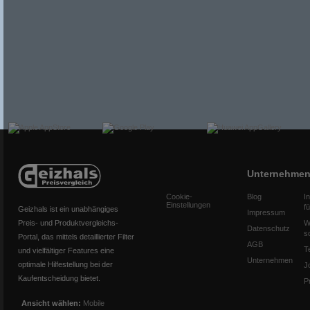
Unternehme
Cookie-
Blog
I
Einstellungen
f
Geizhals ist ein unabhängiges
Impressum
Preis- und Produktvergleichs-
W
Datenschutz
s
Portal, das mittels detaillierter Filter
AGB
T
und vielfältiger Features eine
Unternehmen
optimale Hilfestellung bei der
J
Kaufentscheidung bietet.
P
Ansicht wählen:
Mobile