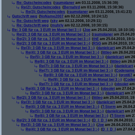
Re: Gutscheincodes
(
raumplaner
am 03.11.2008, 15:36:39)
Re(2): Gutscheincodes
(
Bernahrd
am 03.11.2008, 15:38:36)
Re(3): Gutscheincodes
(
raumplaner
am 03.11.2008, 15:41:23)
Gutschrift weg
(
NoName2007
am 02.12.2008, 10:24:12)
Re: Gutschrift weg
(
sky
am 02.12.2008, 10:29:11)
Re: Gutschrift weg
(
muhrly
am 02.12.2008, 10:30:15)
Re: 3 GB für ca. 3 EUR im Monat bei 3 :-)
(
Joe
am 25.04.2010, 18:10:16)
Re(2): 3 GB für ca. 3 EUR im Monat bei 3 :-)
(
raumplaner
am 25.04.201
Re(2): 3 GB für ca. 3 EUR im Monat bei 3 :-)
(
thE
am 25.04.2010, 19:1
Re(2): 3 GB für ca. 3 EUR im Monat bei 3 :-)
(
RSG
am 25.04.2010, 19:
Re(3): 3 GB für ca. 3 EUR im Monat bei 3 :-)
(
danielcart
am 25.04.20
Re(4): 3 GB für ca. 3 EUR im Monat bei 3 :-)
(
littleo
am 26.04.201
Re(5): 3 GB für ca. 3 EUR im Monat bei 3 :-)
(
danielcart
am 26.
Re(6): 3 GB für ca. 3 EUR im Monat bei 3 :-)
(
littleo
am 26.0
Re(7): 3 GB für ca. 3 EUR im Monat bei 3 :-)
(
danielcart
a
Re(7): 3 GB für ca. 3 EUR im Monat bei 3 :-)
(
Codename
Re(8): 3 GB für ca. 3 EUR im Monat bei 3 :-)
(
groti67
a
Re(9): 3 GB für ca. 3 EUR im Monat bei 3 :-)
(
Code
Re(7): 3 GB für ca. 3 EUR im Monat bei 3 :-)
(
obsolet
am 
Re(4): 3 GB für ca. 3 EUR im Monat bei 3 :-)
(
obsolet
am 27.04.20
Re(5): 3 GB für ca. 3 EUR im Monat bei 3 :-)
(
danielcart
am 27.
Re(2): 3 GB für ca. 3 EUR im Monat bei 3 :-)
(
littleo
am 25.04.2010, 19
Re(3): 3 GB für ca. 3 EUR im Monat bei 3 :-)
(
danielcart
am 25.04.20
Re(4): 3 GB für ca. 3 EUR im Monat bei 3 :-)
(
T-Storm
am 26.04.2
Re(5): 3 GB für ca. 3 EUR im Monat bei 3 :-)
(
danielcart
am 27.
Re(6): 3 GB für ca. 3 EUR im Monat bei 3 :-)
(
T-Storm
am 27
Re(2): 3 GB für ca. 3 EUR im Monat bei 3 :-)
(
D_I_D_I
am 26.04.2010, 
Re(3): 3 GB für ca. 3 EUR im Monat bei 3 :-)
(
Joe
am 26.04.2010, 2
Re(4): 3 GB für ca. 3 EUR im Monat bei 3 :-)
(
D_I_D_I
am 27.04.2