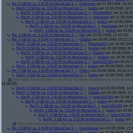
Re: 3 GB für ca. 3 EUR im Monat bei 3 :-)
(
redseven
am 11.08.2008, 18:28:
Re(2): 3 GB für ca. 3 EUR im Monat bei 3 :-)
(
patos
am 11.08.2008, 18:3
Re(3): 3 GB für ca. 3 EUR im Monat bei 3 :-)
(
Newbie007
am 11.08.20
Re(3): 3 GB für ca. 3 EUR im Monat bei 3 :-)
(
redseven
am 11.08.2008
Re(4): 3 GB für ca. 3 EUR im Monat bei 3 :-)
(
patos
am 11.08.2008,
Re(5): 3 GB für ca. 3 EUR im Monat bei 3 :-)
(
redseven
am 11.08
Re(6): 3 GB für ca. 3 EUR im Monat bei 3 :-)
(
patos
am 20.08.
Re: 3 GB für ca. 3 EUR im Monat bei 3 :-)
(
sky
am 13.08.2008, 13:43:25)
Re: 3 GB für ca. 3 EUR im Monat bei 3 :-)
(
Gabbo
am 20.08.2008, 00:21:22
Re(2): 3 GB für ca. 3 EUR im Monat bei 3 :-)
(
Newbie007
am 20.08.2008,
Re(2): 3 GB für ca. 3 EUR im Monat bei 3 :-)
(
muhrly
am 20.08.2008, 00:
Re(3): 3 GB für ca. 3 EUR im Monat bei 3 :-)
(
Gabbo
am 20.08.2008, 
Re(4): 3 GB für ca. 3 EUR im Monat bei 3 :-)
(
muhrly
am 20.08.2008
Re(3): 3 GB für ca. 3 EUR im Monat bei 3 :-)
(
user182285
am 20.08.20
Re(2): 3 GB für ca. 3 EUR im Monat bei 3 :-)
(
patos
am 20.08.2008, 08:0
Re: 3 GB für ca. 3 EUR im Monat bei 3 :-)
(
mfdc1
am 20.08.2008, 09:32:22)
Re(2): 3 GB für ca. 3 EUR im Monat bei 3 :-)
(
patos
am 20.08.2008, 09:5
Vom Autor zurückgezogen oder Autor hat seine Registrierung nicht bestätig
14:08:20)
Re(2): 3 GB für ca. 3 EUR im Monat bei 3 :-)
(
puerst
am 20.08.2008, 14:
Re(2): 3 GB für ca. 3 EUR im Monat bei 3 :-)
(
Gabbo
am 20.08.2008, 14:
Re(3): 3 GB für ca. 3 EUR im Monat bei 3 :-)
(
user182285
am 20.08.20
Re(4): 3 GB für ca. 3 EUR im Monat bei 3 :-)
(
patos
am 20.08.2008,
Re(5): 3 GB für ca. 3 EUR im Monat bei 3 :-)
(
user182285
am 20.
Re(6): 3 GB für ca. 3 EUR im Monat bei 3 :-)
(
patos
am 20.08.
Re(7): 3 GB für ca. 3 EUR im Monat bei 3 :-)
(
user182285
a
Re(8): 3 GB für ca. 3 EUR im Monat bei 3 :-)
(
patos
am 2
Vom Autor zurückgezogen oder Autor hat seine Registrierung nicht bestä
Re: 3 GB für ca. 3 EUR im Monat bei 3 :-)
(
raumplaner
am 20.08.2008, 15:2
Re(2): 3 GB für ca. 3 EUR im Monat bei 3 :-)
(
patos
am 20.08.2008, 15:3