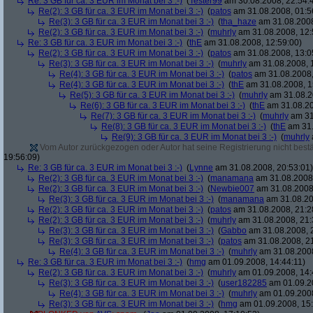
Re: 3 GB für ca. 3 EUR im Monat bei 3 :-)
(
Tester99
am 30.08.2008, 22:54:
Re(2): 3 GB für ca. 3 EUR im Monat bei 3 :-)
(
patos
am 31.08.2008, 01:5
Re(3): 3 GB für ca. 3 EUR im Monat bei 3 :-)
(
tha_haze
am 31.08.2008
Re(2): 3 GB für ca. 3 EUR im Monat bei 3 :-)
(
muhrly
am 31.08.2008, 12:
Re: 3 GB für ca. 3 EUR im Monat bei 3 :-)
(
thE
am 31.08.2008, 12:59:00)
Re(2): 3 GB für ca. 3 EUR im Monat bei 3 :-)
(
patos
am 31.08.2008, 13:0
Re(3): 3 GB für ca. 3 EUR im Monat bei 3 :-)
(
muhrly
am 31.08.2008, 
Re(4): 3 GB für ca. 3 EUR im Monat bei 3 :-)
(
patos
am 31.08.2008,
Re(4): 3 GB für ca. 3 EUR im Monat bei 3 :-)
(
thE
am 31.08.2008, 1
Re(5): 3 GB für ca. 3 EUR im Monat bei 3 :-)
(
muhrly
am 31.08.2
Re(6): 3 GB für ca. 3 EUR im Monat bei 3 :-)
(
thE
am 31.08.20
Re(7): 3 GB für ca. 3 EUR im Monat bei 3 :-)
(
muhrly
am 31
Re(8): 3 GB für ca. 3 EUR im Monat bei 3 :-)
(
thE
am 31.
Re(9): 3 GB für ca. 3 EUR im Monat bei 3 :-)
(
muhrly
Vom Autor zurückgezogen oder Autor hat seine Registrierung nicht bestä
19:56:09)
Re: 3 GB für ca. 3 EUR im Monat bei 3 :-)
(
Lynne
am 31.08.2008, 20:53:01)
Re(2): 3 GB für ca. 3 EUR im Monat bei 3 :-)
(
manamana
am 31.08.2008,
Re(2): 3 GB für ca. 3 EUR im Monat bei 3 :-)
(
Newbie007
am 31.08.2008,
Re(3): 3 GB für ca. 3 EUR im Monat bei 3 :-)
(
manamana
am 31.08.20
Re(2): 3 GB für ca. 3 EUR im Monat bei 3 :-)
(
patos
am 31.08.2008, 21:2
Re(2): 3 GB für ca. 3 EUR im Monat bei 3 :-)
(
muhrly
am 31.08.2008, 21:
Re(3): 3 GB für ca. 3 EUR im Monat bei 3 :-)
(
Gabbo
am 31.08.2008, 
Re(3): 3 GB für ca. 3 EUR im Monat bei 3 :-)
(
patos
am 31.08.2008, 21
Re(4): 3 GB für ca. 3 EUR im Monat bei 3 :-)
(
muhrly
am 31.08.2008
Re: 3 GB für ca. 3 EUR im Monat bei 3 :-)
(
hmg
am 01.09.2008, 14:44:11)
Re(2): 3 GB für ca. 3 EUR im Monat bei 3 :-)
(
muhrly
am 01.09.2008, 14:
Re(3): 3 GB für ca. 3 EUR im Monat bei 3 :-)
(
user182285
am 01.09.20
Re(4): 3 GB für ca. 3 EUR im Monat bei 3 :-)
(
muhrly
am 01.09.2008
Re(3): 3 GB für ca. 3 EUR im Monat bei 3 :-)
(
hmg
am 01.09.2008, 15: