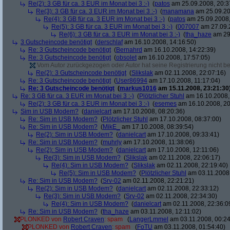
Re(2): 3 GB für ca. 3 EUR im Monat bei 3 :-)
(
patos
am 25.09.2008, 20:3
Re(3): 3 GB für ca. 3 EUR im Monat bei 3 :-)
(
manamana
am 25.09.20
Re(4): 3 GB für ca. 3 EUR im Monat bei 3 :-)
(
patos
am 25.09.2008,
Re(5): 3 GB für ca. 3 EUR im Monat bei 3 :-)
(
007007
am 27.09.2
Re(6): 3 GB für ca. 3 EUR im Monat bei 3 :-)
(
tha_haze
am 29.
3 Gutscheincode benötigt
(
derschlaf
am 16.10.2008, 14:16:50)
Re: 3 Gutscheincode benötigt
(
Bernahrd
am 16.10.2008, 14:22:39)
Re: 3 Gutscheincode benötigt
(
obsolet
am 16.10.2008, 17:57:05)
Vom Autor zurückgezogen oder Autor hat seine Registrierung nicht bes
Re(2): 3 Gutscheincode benötigt
(
Slikslak
am 02.11.2008, 22:07:16)
Re: 3 Gutscheincode benötigt
(
User86994
am 17.10.2008, 11:17:04)
Re: 3 Gutscheincode benötigt
(
markus1016
am 15.11.2008, 23:21:30
Re: 3 GB für ca. 3 EUR im Monat bei 3 :-)
(
Plötzlicher Stuhl
am 16.10.2008,
Re(2): 3 GB für ca. 3 EUR im Monat bei 3 :-)
(
esemes
am 16.10.2008, 20
Sim in USB Modem?
(
danielcart
am 17.10.2008, 08:20:36)
Re: Sim in USB Modem?
(
Plötzlicher Stuhl
am 17.10.2008, 08:37:00)
Re: Sim in USB Modem?
(
MikE_
am 17.10.2008, 08:39:54)
Re(2): Sim in USB Modem?
(
danielcart
am 17.10.2008, 09:33:41)
Re: Sim in USB Modem?
(
muhrly
am 17.10.2008, 11:38:06)
Re(2): Sim in USB Modem?
(
danielcart
am 17.10.2008, 12:11:06)
Re(3): Sim in USB Modem?
(
Slikslak
am 02.11.2008, 22:06:17)
Re(4): Sim in USB Modem?
(
Slikslak
am 02.11.2008, 22:19:40)
Re(5): Sim in USB Modem?
(
Plötzlicher Stuhl
am 03.11.2008,
Re: Sim in USB Modem?
(
Srv-02
am 02.11.2008, 22:21:21)
Re(2): Sim in USB Modem?
(
danielcart
am 02.11.2008, 22:33:12)
Re(3): Sim in USB Modem?
(
Srv-02
am 02.11.2008, 22:34:30)
Re(4): Sim in USB Modem?
(
danielcart
am 02.11.2008, 22:36:0
Re: Sim in USB Modem?
(
tha_haze
am 03.11.2008, 12:11:02)
PLONKED von
Robert Craven
: spam
(
LangerLmmel
am 03.11.2008, 00:24
PLONKED von
Robert Craven
: spam
(
FoTU
am 03.11.2008, 01:54:40)