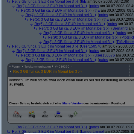
Re: 3 GB für ca. 3 EUR im Monat bei 3 :-)
(
thE
am 30.07.2008, 08:42:36)
Re(2): 3 GB für ca. 3 EUR im Monat bei 3 :-)
(
patos
am 30.07.2008, 08:4
Re(3): 3 GB für ca. 3 EUR im Monat bei 3 :-)
(
thE
am 30.07.2008, 08:5
Re(4): 3 GB für ca. 3 EUR im Monat bei 3 :-)
(
patos
am 30.07.2008,
Re(5): 3 GB für ca. 3 EUR im Monat bei 3 :-)
(
thE
am 30.07.2008,
Re(6): 3 GB für ca. 3 EUR im Monat bei 3 :-)
(
patos
am 30.07.
Re(7): 3 GB für ca. 3 EUR im Monat bei 3 :-)
(
Bernahrd
am 
Re(8): 3 GB für ca. 3 EUR im Monat bei 3 :-)
(
patos
am 3
Re(9): 3 GB für ca. 3 EUR im Monat bei 3 :-)
(
Plötzlic
Re(8): 3 GB für ca. 3 EUR im Monat bei 3 :-)
(
Plötzlicher
Re: 3 GB für ca. 3 EUR im Monat bei 3 :-)
(
User150576
am 30.07.2008, 08:
Re(2): 3 GB für ca. 3 EUR im Monat bei 3 :-)
(
patos
am 30.07.2008, 08:5
Re(3): 3 GB für ca. 3 EUR im Monat bei 3 :-)
(
User150576
am 30.07.2
Re(4): 3 GB für ca. 3 EUR im Monat bei 3 :-)
(
patos
am 30.07.2008,
^
Forum
Telekommunikation
#
4936370
Re: 3 GB für ca. 3 EUR im Monat bei 3 :-)
komisch...im web stehts zwar doch wenn man es bei der bestellung auswählen
auswahl.
Dieser Beitrag bezieht sich auf eine
ältere Version
des beantworteten Postings!
Re(2): 3 GB für ca. 3 EUR im Monat bei 3 :-)
(
patos
am 30.07.2008, 09:0
Re: 3 GB für ca. 3 EUR im Monat bei 3 :-)
(
LangerLmmel
am 30.07.2008, 0