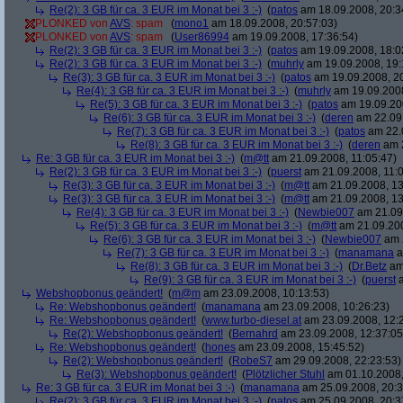
Re(2): 3 GB für ca. 3 EUR im Monat bei 3 :-)
(
patos
am 18.09.2008, 20:3
PLONKED von
AVS
: spam
(
mono1
am 18.09.2008, 20:57:03)
PLONKED von
AVS
: spam
(
User86994
am 19.09.2008, 17:36:54)
Re(2): 3 GB für ca. 3 EUR im Monat bei 3 :-)
(
patos
am 19.09.2008, 18:0
Re(2): 3 GB für ca. 3 EUR im Monat bei 3 :-)
(
muhrly
am 19.09.2008, 19:
Re(3): 3 GB für ca. 3 EUR im Monat bei 3 :-)
(
patos
am 19.09.2008, 20
Re(4): 3 GB für ca. 3 EUR im Monat bei 3 :-)
(
muhrly
am 19.09.2008
Re(5): 3 GB für ca. 3 EUR im Monat bei 3 :-)
(
patos
am 19.09.200
Re(6): 3 GB für ca. 3 EUR im Monat bei 3 :-)
(
deren
am 22.09.
Re(7): 3 GB für ca. 3 EUR im Monat bei 3 :-)
(
patos
am 22.0
Re(8): 3 GB für ca. 3 EUR im Monat bei 3 :-)
(
deren
am 2
Re: 3 GB für ca. 3 EUR im Monat bei 3 :-)
(
m@tt
am 21.09.2008, 11:05:47)
Re(2): 3 GB für ca. 3 EUR im Monat bei 3 :-)
(
puerst
am 21.09.2008, 11:0
Re(3): 3 GB für ca. 3 EUR im Monat bei 3 :-)
(
m@tt
am 21.09.2008, 13
Re(3): 3 GB für ca. 3 EUR im Monat bei 3 :-)
(
m@tt
am 21.09.2008, 13
Re(4): 3 GB für ca. 3 EUR im Monat bei 3 :-)
(
Newbie007
am 21.09.
Re(5): 3 GB für ca. 3 EUR im Monat bei 3 :-)
(
m@tt
am 21.09.200
Re(6): 3 GB für ca. 3 EUR im Monat bei 3 :-)
(
Newbie007
am 2
Re(7): 3 GB für ca. 3 EUR im Monat bei 3 :-)
(
manamana
a
Re(8): 3 GB für ca. 3 EUR im Monat bei 3 :-)
(
Dr.Betz
am 
Re(9): 3 GB für ca. 3 EUR im Monat bei 3 :-)
(
puerst
a
Webshopbonus geändert!
(
m@m
am 23.09.2008, 10:13:53)
Re: Webshopbonus geändert!
(
manamana
am 23.09.2008, 10:26:23)
Re: Webshopbonus geändert!
(
www.turbo-diesel.at
am 23.09.2008, 12:
Re(2): Webshopbonus geändert!
(
Bernahrd
am 23.09.2008, 12:37:05
Re: Webshopbonus geändert!
(
hones
am 23.09.2008, 15:45:52)
Re(2): Webshopbonus geändert!
(
RobeS7
am 29.09.2008, 22:23:53)
Re(3): Webshopbonus geändert!
(
Plötzlicher Stuhl
am 01.10.2008,
Re: 3 GB für ca. 3 EUR im Monat bei 3 :-)
(
manamana
am 25.09.2008, 20:3
Re(2): 3 GB für ca. 3 EUR im Monat bei 3 :-)
(
patos
am 25.09.2008, 20:3