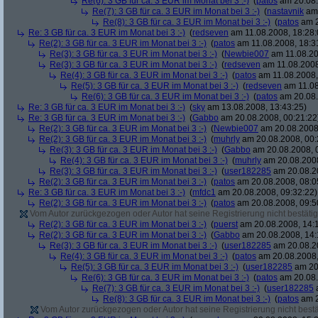
Re(6): 3 GB für ca. 3 EUR im Monat bei 3 :-)
(
patos
am 20.08.
Re(7): 3 GB für ca. 3 EUR im Monat bei 3 :-)
(
nastavnik
am 
Re(8): 3 GB für ca. 3 EUR im Monat bei 3 :-)
(
patos
am 2
Re: 3 GB für ca. 3 EUR im Monat bei 3 :-)
(
redseven
am 11.08.2008, 18:28:
Re(2): 3 GB für ca. 3 EUR im Monat bei 3 :-)
(
patos
am 11.08.2008, 18:3
Re(3): 3 GB für ca. 3 EUR im Monat bei 3 :-)
(
Newbie007
am 11.08.20
Re(3): 3 GB für ca. 3 EUR im Monat bei 3 :-)
(
redseven
am 11.08.2008
Re(4): 3 GB für ca. 3 EUR im Monat bei 3 :-)
(
patos
am 11.08.2008,
Re(5): 3 GB für ca. 3 EUR im Monat bei 3 :-)
(
redseven
am 11.08
Re(6): 3 GB für ca. 3 EUR im Monat bei 3 :-)
(
patos
am 20.08.
Re: 3 GB für ca. 3 EUR im Monat bei 3 :-)
(
sky
am 13.08.2008, 13:43:25)
Re: 3 GB für ca. 3 EUR im Monat bei 3 :-)
(
Gabbo
am 20.08.2008, 00:21:22
Re(2): 3 GB für ca. 3 EUR im Monat bei 3 :-)
(
Newbie007
am 20.08.2008,
Re(2): 3 GB für ca. 3 EUR im Monat bei 3 :-)
(
muhrly
am 20.08.2008, 00:
Re(3): 3 GB für ca. 3 EUR im Monat bei 3 :-)
(
Gabbo
am 20.08.2008, 
Re(4): 3 GB für ca. 3 EUR im Monat bei 3 :-)
(
muhrly
am 20.08.2008
Re(3): 3 GB für ca. 3 EUR im Monat bei 3 :-)
(
user182285
am 20.08.20
Re(2): 3 GB für ca. 3 EUR im Monat bei 3 :-)
(
patos
am 20.08.2008, 08:0
Re: 3 GB für ca. 3 EUR im Monat bei 3 :-)
(
mfdc1
am 20.08.2008, 09:32:22)
Re(2): 3 GB für ca. 3 EUR im Monat bei 3 :-)
(
patos
am 20.08.2008, 09:5
Vom Autor zurückgezogen oder Autor hat seine Registrierung nicht bestätig
Re(2): 3 GB für ca. 3 EUR im Monat bei 3 :-)
(
puerst
am 20.08.2008, 14:
Re(2): 3 GB für ca. 3 EUR im Monat bei 3 :-)
(
Gabbo
am 20.08.2008, 14:
Re(3): 3 GB für ca. 3 EUR im Monat bei 3 :-)
(
user182285
am 20.08.20
Re(4): 3 GB für ca. 3 EUR im Monat bei 3 :-)
(
patos
am 20.08.2008,
Re(5): 3 GB für ca. 3 EUR im Monat bei 3 :-)
(
user182285
am 20.
Re(6): 3 GB für ca. 3 EUR im Monat bei 3 :-)
(
patos
am 20.08.
Re(7): 3 GB für ca. 3 EUR im Monat bei 3 :-)
(
user182285
a
Re(8): 3 GB für ca. 3 EUR im Monat bei 3 :-)
(
patos
am 2
Vom Autor zurückgezogen oder Autor hat seine Registrierung nicht bestä