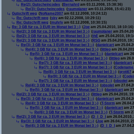
Re: Gutscheincodes
(
raumplaner
am 03.11.2008, 15:36:39)
Re(2): Gutscheincodes
(
Bernahrd
am 03.11.2008, 15:38:36)
Re(3): Gutscheincodes
(
raumplaner
am 03.11.2008, 15:41:23)
Gutschrift weg
(
NoName2007
am 02.12.2008, 10:24:12)
Re: Gutschrift weg
(
sky
am 02.12.2008, 10:29:11)
Re: Gutschrift weg
(
muhrly
am 02.12.2008, 10:30:15)
Re: 3 GB für ca. 3 EUR im Monat bei 3 :-)
(
Joe
am 25.04.2010, 18:10:16)
Re(2): 3 GB für ca. 3 EUR im Monat bei 3 :-)
(
raumplaner
am 25.04.201
Re(2): 3 GB für ca. 3 EUR im Monat bei 3 :-)
(
thE
am 25.04.2010, 19:1
Re(2): 3 GB für ca. 3 EUR im Monat bei 3 :-)
(
RSG
am 25.04.2010, 19:
Re(3): 3 GB für ca. 3 EUR im Monat bei 3 :-)
(
danielcart
am 25.04.20
Re(4): 3 GB für ca. 3 EUR im Monat bei 3 :-)
(
littleo
am 26.04.201
Re(5): 3 GB für ca. 3 EUR im Monat bei 3 :-)
(
danielcart
am 26.
Re(6): 3 GB für ca. 3 EUR im Monat bei 3 :-)
(
littleo
am 26.0
Re(7): 3 GB für ca. 3 EUR im Monat bei 3 :-)
(
danielcart
a
Re(7): 3 GB für ca. 3 EUR im Monat bei 3 :-)
(
Codename
Re(8): 3 GB für ca. 3 EUR im Monat bei 3 :-)
(
groti67
a
Re(9): 3 GB für ca. 3 EUR im Monat bei 3 :-)
(
Code
Re(7): 3 GB für ca. 3 EUR im Monat bei 3 :-)
(
obsolet
am 
Re(4): 3 GB für ca. 3 EUR im Monat bei 3 :-)
(
obsolet
am 27.04.20
Re(5): 3 GB für ca. 3 EUR im Monat bei 3 :-)
(
danielcart
am 27.
Re(2): 3 GB für ca. 3 EUR im Monat bei 3 :-)
(
littleo
am 25.04.2010, 19
Re(3): 3 GB für ca. 3 EUR im Monat bei 3 :-)
(
danielcart
am 25.04.20
Re(4): 3 GB für ca. 3 EUR im Monat bei 3 :-)
(
T-Storm
am 26.04.2
Re(5): 3 GB für ca. 3 EUR im Monat bei 3 :-)
(
danielcart
am 27.
Re(6): 3 GB für ca. 3 EUR im Monat bei 3 :-)
(
T-Storm
am 27
Re(2): 3 GB für ca. 3 EUR im Monat bei 3 :-)
(
D_I_D_I
am 26.04.2010, 
Re(3): 3 GB für ca. 3 EUR im Monat bei 3 :-)
(
Joe
am 26.04.2010, 2
Re(4): 3 GB für ca. 3 EUR im Monat bei 3 :-)
(
D_I_D_I
am 27.04.2