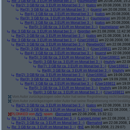
Re: 3 GB für ca. 3 EUR im Monat bei 3 :-)
(
raumplaner
am 20.08.2008, 15:2
Re(2): 3 GB für ca. 3 EUR im Monat bei 3 :-)
(
patos
am 20.08.2008, 15:3
Re(3): 3 GB für ca. 3 EUR im Monat bei 3 :-)
(
puerst
am 20.08.2008, 1
Re(4): 3 GB für ca. 3 EUR im Monat bei 3 :-)
(
patos
am 20.08.2008,
Re(3): 3 GB für ca. 3 EUR im Monat bei 3 :-)
(
raumplaner
am 20.08.20
Re(4): 3 GB für ca. 3 EUR im Monat bei 3 :-)
(
patos
am 20.08.2008,
Re(5): 3 GB für ca. 3 EUR im Monat bei 3 :-)
(
raumplaner
am 20.
Re: 3 GB für ca. 3 EUR im Monat bei 3 :-)
(
bignfan
am 21.08.2008, 11:42:3
Re(2): 3 GB für ca. 3 EUR im Monat bei 3 :-)
(
patos
am 21.08.2008, 14:4
Re: 3 GB für ca. 3 EUR im Monat bei 3 :-)
(
User169811
am 22.08.2008, 06:
Re(2): 3 GB für ca. 3 EUR im Monat bei 3 :-)
(
Newbie007
am 22.08.2008,
Re(3): 3 GB für ca. 3 EUR im Monat bei 3 :-)
(
User169811
am 22.08.2
Re(4): 3 GB für ca. 3 EUR im Monat bei 3 :-)
(
puerst
am 22.08.2008
Re(5): 3 GB für ca. 3 EUR im Monat bei 3 :-)
(
User169811
am 22
Re(6): 3 GB für ca. 3 EUR im Monat bei 3 :-)
(
muhrly
am 22.08
Re(7): 3 GB für ca. 3 EUR im Monat bei 3 :-)
(
User169811
Re(8): 3 GB für ca. 3 EUR im Monat bei 3 :-)
(
muhrly
am 
Re(2): 3 GB für ca. 3 EUR im Monat bei 3 :-)
(
User169811
am 19.09.2008
Re(3): 3 GB für ca. 3 EUR im Monat bei 3 :-)
(
muhrly
am 19.09.2008, 
Re(4): 3 GB für ca. 3 EUR im Monat bei 3 :-)
(
User169811
am 19.09
Re(5): 3 GB für ca. 3 EUR im Monat bei 3 :-)
(
muhrly
am 19.09.2
Re(6): 3 GB für ca. 3 EUR im Monat bei 3 :-)
(
User169811
am 
Vom Autor zurückgezogen oder Autor hat seine Registrierung nicht bestätig
Vom Autor zurückgezogen oder Autor hat seine Registrierung nicht bestätig
Re(2): 3 GB für ca. 3 EUR im Monat bei 3 :-)
(
patos
am 22.08.2008, 13:3
Re(3): 3 GB für ca. 3 EUR im Monat bei 3 :-)
(
mono1
am 22.08.2008, 
PLONKED von
AVS
: spam
(
Bernahrd
am 22.08.2008, 15:32:11)
Re: 3 GB für ca. 3 EUR im Monat bei 3 :-)
(
LangerLmmel
am 22.08.2008, 1
Re(2): 3 GB für ca. 3 EUR im Monat bei 3 :-)
(
Bernahrd
am 22.08.2008, 1
Re: 3 GB für ca. 3 EUR im Monat bei 3 :-)
(
thE
am 30.08.2008, 21:29:07)