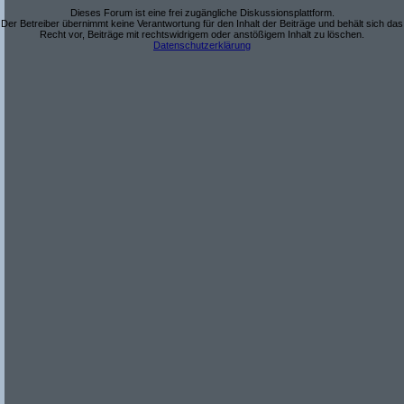
Dieses Forum ist eine frei zugängliche Diskussionsplattform.
Der Betreiber übernimmt keine Verantwortung für den Inhalt der Beiträge und behält sich das
Recht vor, Beiträge mit rechtswidrigem oder anstößigem Inhalt zu löschen.
Datenschutzerklärung