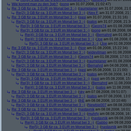
Wie kommt man zu den 3gb?
(
pong
am 31.07.2008, 21:02:47)
Re: 3 GB für ca. 3 EUR im Monat bei 3 :-)
(
raumplaner
am 31.07.2008, 21:0
Re(2): 3 GB für ca. 3 EUR im Monat bei 3 :-)
(
Alex F.
am 31.07.2008, 21:
Re: 3 GB für ca. 3 EUR im Monat bei 3 :-)
(
gasi
am 31.07.2008, 21:31:16)
Re(2): 3 GB für ca. 3 EUR im Monat bei 3 :-)
(
patos
am 31.07.2008, 21:3
Re(3): 3 GB für ca. 3 EUR im Monat bei 3 :-)
(
Georg74
am 01.08.2008,
Re(3): 3 GB für ca. 3 EUR im Monat bei 3 :-)
(
pong
am 01.08.2008, 08
Re(4): 3 GB für ca. 3 EUR im Monat bei 3 :-)
(
Bernahrd
am 01.08.20
Re(4): 3 GB für ca. 3 EUR im Monat bei 3 :-)
(
Joe
am 01.08.2008, 0
Re(5): 3 GB für ca. 3 EUR im Monat bei 3 :-)
(
Joe
am 01.08.2008
Re: 3 GB für ca. 3 EUR im Monat bei 3 :-)
(
Noir
am 01.08.2008, 15:22:34)
Re(2): 3 GB für ca. 3 EUR im Monat bei 3 :-)
(
widevilman
am 01.08.2008,
Re: 3 GB für ca. 3 EUR im Monat bei 3 :-)
(
Georg74
am 01.08.2008, 17:01:
Re(2): 3 GB für ca. 3 EUR im Monat bei 3 :-)
(
raumplaner
am 01.08.2008,
Re(2): 3 GB für ca. 3 EUR im Monat bei 3 :-)
(
Bernahrd
am 04.08.2008, 1
Re: 3 GB für ca. 3 EUR im Monat bei 3 :-)
(
gasi
am 05.08.2008, 11:21:00)
Re(2): 3 GB für ca. 3 EUR im Monat bei 3 :-)
(
patos
am 05.08.2008, 14:1
Re(3): 3 GB für ca. 3 EUR im Monat bei 3 :-)
(
gasi
am 05.08.2008, 15:
Re(3): 3 GB für ca. 3 EUR im Monat bei 3 :-)
(
Bernahrd
am 11.08.2008
Re(4): 3 GB für ca. 3 EUR im Monat bei 3 :-)
(
patos
am 11.08.2008,
Re: 3 GB für ca. 3 EUR im Monat bei 3 :-)
(
sky
am 07.08.2008, 09:51:07)
Re(2): 3 GB für ca. 3 EUR im Monat bei 3 :-)
(
patos
am 07.08.2008, 13:0
Re: 3 GB für ca. 3 EUR im Monat bei 3 :-)
(
thE
am 08.08.2008, 10:10:48)
Re(2): 3 GB für ca. 3 EUR im Monat bei 3 :-)
(
Newbie007
am 08.08.2008,
Re: 3 GB für ca. 3 EUR im Monat bei 3 :-)
(
nastavnik
am 08.08.2008, 16:01
Re(2): 3 GB für ca. 3 EUR im Monat bei 3 :-)
(
muhrly
am 08.08.2008, 16:
Re(3): 3 GB für ca. 3 EUR im Monat bei 3 :-)
(
nastavnik
am 09.08.2008
Re(4): 3 GB für ca. 3 EUR im Monat bei 3 :-)
(
Gabbo
am 09.08.2008
Re(5): 3 GB für ca. 3 EUR im Monat bei 3 :-)
(
nastavnik
am 09.08