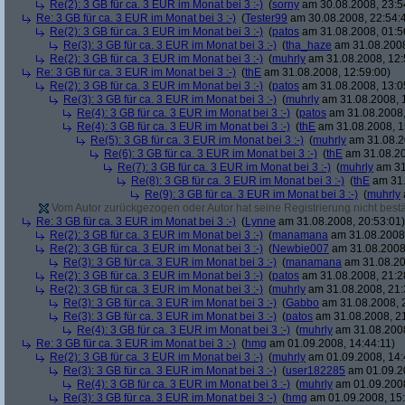
Re(2): 3 GB für ca. 3 EUR im Monat bei 3 :-)
(
sorny
am 30.08.2008, 23:5
Re: 3 GB für ca. 3 EUR im Monat bei 3 :-)
(
Tester99
am 30.08.2008, 22:54:
Re(2): 3 GB für ca. 3 EUR im Monat bei 3 :-)
(
patos
am 31.08.2008, 01:5
Re(3): 3 GB für ca. 3 EUR im Monat bei 3 :-)
(
tha_haze
am 31.08.2008
Re(2): 3 GB für ca. 3 EUR im Monat bei 3 :-)
(
muhrly
am 31.08.2008, 12:
Re: 3 GB für ca. 3 EUR im Monat bei 3 :-)
(
thE
am 31.08.2008, 12:59:00)
Re(2): 3 GB für ca. 3 EUR im Monat bei 3 :-)
(
patos
am 31.08.2008, 13:0
Re(3): 3 GB für ca. 3 EUR im Monat bei 3 :-)
(
muhrly
am 31.08.2008, 
Re(4): 3 GB für ca. 3 EUR im Monat bei 3 :-)
(
patos
am 31.08.2008,
Re(4): 3 GB für ca. 3 EUR im Monat bei 3 :-)
(
thE
am 31.08.2008, 1
Re(5): 3 GB für ca. 3 EUR im Monat bei 3 :-)
(
muhrly
am 31.08.2
Re(6): 3 GB für ca. 3 EUR im Monat bei 3 :-)
(
thE
am 31.08.20
Re(7): 3 GB für ca. 3 EUR im Monat bei 3 :-)
(
muhrly
am 31
Re(8): 3 GB für ca. 3 EUR im Monat bei 3 :-)
(
thE
am 31.
Re(9): 3 GB für ca. 3 EUR im Monat bei 3 :-)
(
muhrly
Vom Autor zurückgezogen oder Autor hat seine Registrierung nicht bestä
Re: 3 GB für ca. 3 EUR im Monat bei 3 :-)
(
Lynne
am 31.08.2008, 20:53:01)
Re(2): 3 GB für ca. 3 EUR im Monat bei 3 :-)
(
manamana
am 31.08.2008,
Re(2): 3 GB für ca. 3 EUR im Monat bei 3 :-)
(
Newbie007
am 31.08.2008,
Re(3): 3 GB für ca. 3 EUR im Monat bei 3 :-)
(
manamana
am 31.08.20
Re(2): 3 GB für ca. 3 EUR im Monat bei 3 :-)
(
patos
am 31.08.2008, 21:2
Re(2): 3 GB für ca. 3 EUR im Monat bei 3 :-)
(
muhrly
am 31.08.2008, 21:
Re(3): 3 GB für ca. 3 EUR im Monat bei 3 :-)
(
Gabbo
am 31.08.2008, 
Re(3): 3 GB für ca. 3 EUR im Monat bei 3 :-)
(
patos
am 31.08.2008, 21
Re(4): 3 GB für ca. 3 EUR im Monat bei 3 :-)
(
muhrly
am 31.08.2008
Re: 3 GB für ca. 3 EUR im Monat bei 3 :-)
(
hmg
am 01.09.2008, 14:44:11)
Re(2): 3 GB für ca. 3 EUR im Monat bei 3 :-)
(
muhrly
am 01.09.2008, 14:
Re(3): 3 GB für ca. 3 EUR im Monat bei 3 :-)
(
user182285
am 01.09.20
Re(4): 3 GB für ca. 3 EUR im Monat bei 3 :-)
(
muhrly
am 01.09.2008
Re(3): 3 GB für ca. 3 EUR im Monat bei 3 :-)
(
hmg
am 01.09.2008, 15: