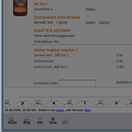
¸.·´
p
`·.¸
¸.·´
a
`·.¸
¸.·´
t
`·.¸
¸.·´
o
`·.¸
23.09.2008, 12:43 Uhr - Editiert von
patos
, alte Version:
hier