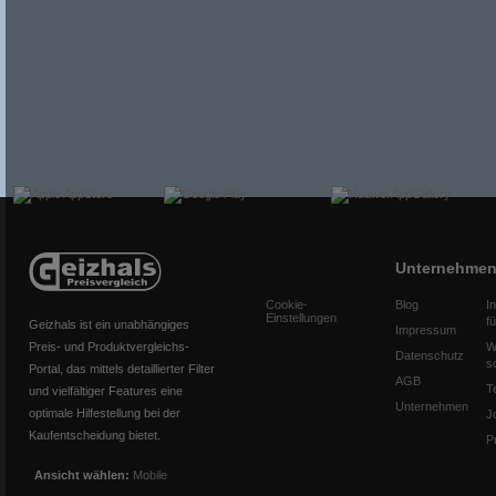
Unternehme
Cookie-
Blog
I
Einstellungen
f
Geizhals ist ein unabhängiges
Impressum
Preis- und Produktvergleichs-
W
Datenschutz
s
Portal, das mittels detaillierter Filter
AGB
T
und vielfältiger Features eine
Unternehmen
optimale Hilfestellung bei der
J
Kaufentscheidung bietet.
P
Ansicht wählen:
Mobile