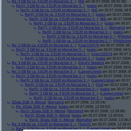
Re: 3 GB für ca. 3 EUR im Monat bei 3 :-)
(
thE
am 30.07.2008, 08:42:36)
Re(2): 3 GB für ca. 3 EUR im Monat bei 3 :-)
(
patos
am 30.07.2008, 08:4
Re(3): 3 GB für ca. 3 EUR im Monat bei 3 :-)
(
thE
am 30.07.2008, 08:5
Re(4): 3 GB für ca. 3 EUR im Monat bei 3 :-)
(
patos
am 30.07.2008,
Re(5): 3 GB für ca. 3 EUR im Monat bei 3 :-)
(
thE
am 30.07.2008,
Re(6): 3 GB für ca. 3 EUR im Monat bei 3 :-)
(
patos
am 30.07.
Re(7): 3 GB für ca. 3 EUR im Monat bei 3 :-)
(
Bernahrd
am 
Re(8): 3 GB für ca. 3 EUR im Monat bei 3 :-)
(
patos
am 3
Re(9): 3 GB für ca. 3 EUR im Monat bei 3 :-)
(
Plötzlic
Re(8): 3 GB für ca. 3 EUR im Monat bei 3 :-)
(
Plötzlicher
Re: 3 GB für ca. 3 EUR im Monat bei 3 :-)
(
User150576
am 30.07.2008, 08:
Re(2): 3 GB für ca. 3 EUR im Monat bei 3 :-)
(
patos
am 30.07.2008, 08:5
Re(3): 3 GB für ca. 3 EUR im Monat bei 3 :-)
(
User150576
am 30.07.2
Re(4): 3 GB für ca. 3 EUR im Monat bei 3 :-)
(
patos
am 30.07.2008,
Re: 3 GB für ca. 3 EUR im Monat bei 3 :-)
(
Devil's Sidekick
am 30.07.2008, 
Re(2): 3 GB für ca. 3 EUR im Monat bei 3 :-)
(
patos
am 30.07.2008, 09:0
Re: 3 GB für ca. 3 EUR im Monat bei 3 :-)
(
LangerLmmel
am 30.07.2008, 0
Re(2): 3 GB für ca. 3 EUR im Monat bei 3 :-)
(
patos
am 30.07.2008, 10:0
Re(3): 3 GB für ca. 3 EUR im Monat bei 3 :-)
(
LangerLmmel
am 30.07.
Re(4): 3 GB für ca. 3 EUR im Monat bei 3 :-)
(
Gott
am 30.07.2008, 
Re(5): 3 GB für ca. 3 EUR im Monat bei 3 :-)
(
patos
am 30.07.200
Re(5): 3 GB für ca. 3 EUR im Monat bei 3 :-)
(
LangerLmmel
am 3
Re(6): 3 GB für ca. 3 EUR im Monat bei 3 :-)
(
patos
am 30.07.
3Data 3GB: 9,-/Monat
(
Bernahrd
am 30.07.2008, 12:26:24)
Re: 3Data 3GB: 9,-/Monat
(
patos
am 30.07.2008, 12:58:02)
Re(2): 3Data 3GB: 9,-/Monat
(
Bernahrd
am 30.07.2008, 13:28:08)
Re(3): 3Data 3GB: 9,-/Monat
(
patos
am 30.07.2008, 13:30:03)
Re(4): 3Data 3GB: 9,-/Monat
(
Bernahrd
am 30.07.2008, 13:36:2
Re: 3 GB für ca. 3 EUR im Monat bei 3 :-)
(
Tomi31
am 30.07.2008, 12:36:0
Re(2): 3 GB für ca. 3 EUR im Monat bei 3 :-)
(
LangerLmmel
am 30.07.20