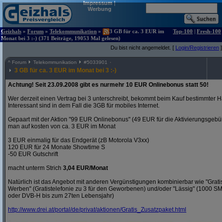
Impressum
|
Werbung
Geizhals
»
Forum
»
Telekommunikation
»
3 GB für ca. 3 EUR im
Top-100
|
Fresh-100
Monat bei 3 :-) (371 Beiträge, 19053 Mal gelesen)
Du bist nicht angemeldet. [
Login/Registrieren
]
^
Forum
Telekommunikation
#
5033901
3 GB für ca. 3 EUR im Monat bei 3 :-)
Achtung! Seit 23.09.2008 gibt es nurmehr 10 EUR Onlinebonus statt 50!
Wer derzeit einen Vertrag bei 3 unterschreibt, bekommt beim Kauf bestimmter H
Interessant sind in dem Fall die 3GB für mobiles Internet.
Gepaart mit der Aktion "99 EUR Onlinebonus" (49 EUR für die Aktivierungsgeb
man auf kosten von ca. 3 EUR im Monat
3 EUR einmalig für das Endgerät (zB Motorola V3xx)
120 EUR für 24 Monate Showtime S
-50 EUR Gutschrift
macht unterm Strich
3,04 EUR/Monat
Natürlich ist das Angebot mit anderen Vergünstigungen kombinierbar wie "Gra
Werben" (Gratistelefonie zu 3 für den Geworbenen) und/oder "Lässig" (1000 S
oder DVB-H bis zum 27ten Lebensjahr)
http:/
/
www.drei.at/
portal/
de/
privat/
aktionen/
Gratis_Zusatzpaket.html