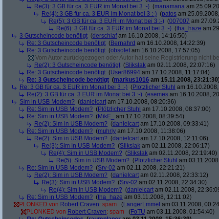
Re(3): 3 GB für ca. 3 EUR im Monat bei 3 :-)
(
manamana
am 25.09.20
Re(4): 3 GB für ca. 3 EUR im Monat bei 3 :-)
(
patos
am 25.09.2008,
Re(5): 3 GB für ca. 3 EUR im Monat bei 3 :-)
(
007007
am 27.09.2
Re(6): 3 GB für ca. 3 EUR im Monat bei 3 :-)
(
tha_haze
am 29.
3 Gutscheincode benötigt
(
derschlaf
am 16.10.2008, 14:16:50)
Re: 3 Gutscheincode benötigt
(
Bernahrd
am 16.10.2008, 14:22:39)
Re: 3 Gutscheincode benötigt
(
obsolet
am 16.10.2008, 17:57:05)
Vom Autor zurückgezogen oder Autor hat seine Registrierung nicht bes
Re(2): 3 Gutscheincode benötigt
(
Slikslak
am 02.11.2008, 22:07:16)
Re: 3 Gutscheincode benötigt
(
User86994
am 17.10.2008, 11:17:04)
Re: 3 Gutscheincode benötigt
(
markus1016
am 15.11.2008, 23:21:30
Re: 3 GB für ca. 3 EUR im Monat bei 3 :-)
(
Plötzlicher Stuhl
am 16.10.2008,
Re(2): 3 GB für ca. 3 EUR im Monat bei 3 :-)
(
esemes
am 16.10.2008, 20
Sim in USB Modem?
(
danielcart
am 17.10.2008, 08:20:36)
Re: Sim in USB Modem?
(
Plötzlicher Stuhl
am 17.10.2008, 08:37:00)
Re: Sim in USB Modem?
(
MikE_
am 17.10.2008, 08:39:54)
Re(2): Sim in USB Modem?
(
danielcart
am 17.10.2008, 09:33:41)
Re: Sim in USB Modem?
(
muhrly
am 17.10.2008, 11:38:06)
Re(2): Sim in USB Modem?
(
danielcart
am 17.10.2008, 12:11:06)
Re(3): Sim in USB Modem?
(
Slikslak
am 02.11.2008, 22:06:17)
Re(4): Sim in USB Modem?
(
Slikslak
am 02.11.2008, 22:19:40)
Re(5): Sim in USB Modem?
(
Plötzlicher Stuhl
am 03.11.2008,
Re: Sim in USB Modem?
(
Srv-02
am 02.11.2008, 22:21:21)
Re(2): Sim in USB Modem?
(
danielcart
am 02.11.2008, 22:33:12)
Re(3): Sim in USB Modem?
(
Srv-02
am 02.11.2008, 22:34:30)
Re(4): Sim in USB Modem?
(
danielcart
am 02.11.2008, 22:36:0
Re: Sim in USB Modem?
(
tha_haze
am 03.11.2008, 12:11:02)
PLONKED von
Robert Craven
: spam
(
LangerLmmel
am 03.11.2008, 00:24
PLONKED von
Robert Craven
: spam
(
FoTU
am 03.11.2008, 01:54:40)