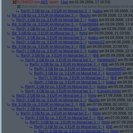
PLONKED von
AVS
: spam
(
Joe
am 01.09.2008, 17:10:53)
Vom Autor zurückgezogen oder Autor hat seine Registrierung nicht bes
Re(3): 3 GB für ca. 3 EUR im Monat bei 3 :-)
(
patos
am 01.09.2008, 19
Re: 3 GB für ca. 3 EUR im Monat bei 3 :-)
(
Bucho
am 03.09.2008, 12:19:34
Re(2): 3 GB für ca. 3 EUR im Monat bei 3 :-)
(
patos
am 03.09.2008, 13:5
Re: 3 GB für ca. 3 EUR im Monat bei 3 :-)
(
User86994
am 03.09.2008, 17:4
Re(2): 3 GB für ca. 3 EUR im Monat bei 3 :-)
(
Gabbo
am 03.09.2008, 18:
Re: 3 GB für ca. 3 EUR im Monat bei 3 :-)
(
hmg
am 03.09.2008, 21:33:59)
Re(2): 3 GB für ca. 3 EUR im Monat bei 3 :-)
(
patos
am 04.09.2008, 01:2
Re(2): 3 GB für ca. 3 EUR im Monat bei 3 :-)
(
angelo22
am 04.09.2008, 
Re: 3 GB für ca. 3 EUR im Monat bei 3 :-)
(
thE
am 04.09.2008, 22:09:55)
Re(2): 3 GB für ca. 3 EUR im Monat bei 3 :-)
(
patos
am 04.09.2008, 22:3
Re(3): 3 GB für ca. 3 EUR im Monat bei 3 :-)
(
thE
am 05.09.2008, 08:3
Re(4): 3 GB für ca. 3 EUR im Monat bei 3 :-)
(
Newbie007
am 05.09.
Re(5): 3 GB für ca. 3 EUR im Monat bei 3 :-)
(
thE
am 05.09.2008,
Re(6): 3 GB für ca. 3 EUR im Monat bei 3 :-)
(
Newbie007
am 0
Re(6): 3 GB für ca. 3 EUR im Monat bei 3 :-)
(
enzo500
am 05.
Re(7): 3 GB für ca. 3 EUR im Monat bei 3 :-)
(
thE
am 05.09.
Re(6): 3 GB für ca. 3 EUR im Monat bei 3 :-)
(
patos
am 05.09.
Re(4): 3 GB für ca. 3 EUR im Monat bei 3 :-)
(
patos
am 05.09.2008,
Re(4): 3 GB für ca. 3 EUR im Monat bei 3 :-)
(
LangerLmmel
am 07.
Re(2): 3 GB für ca. 3 EUR im Monat bei 3 :-)
(
hmg
am 07.09.2008, 15:39
Re(2): 3 GB für ca. 3 EUR im Monat bei 3 :-)
(
Bucho
am 10.09.2008, 16:
Re: 3 GB für ca. 3 EUR im Monat bei 3 :-)
(
thE
am 07.09.2008, 02:16:01)
Re(2): 3 GB für ca. 3 EUR im Monat bei 3 :-)
(
patos
am 07.09.2008, 12:2
Re(3): 3 GB für ca. 3 EUR im Monat bei 3 :-)
(
hmg
am 07.09.2008, 15:
Re(4): 3 GB für ca. 3 EUR im Monat bei 3 :-)
(
thE
am 07.09.2008, 1
Re(5): 3 GB für ca. 3 EUR im Monat bei 3 :-)
(
hmg
am 07.09.2008
Re(6): 3 GB für ca. 3 EUR im Monat bei 3 :-)
(
thE
am 07.09.20
Re(7): 3 GB für ca. 3 EUR im Monat bei 3 :-)
(
hmg
am 07.09