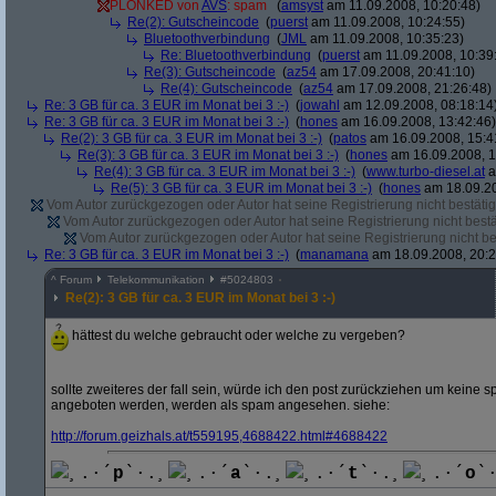
PLONKED von
AVS
: spam
(
amsyst
am 11.09.2008, 10:20:48)
Re(2): Gutscheincode
(
puerst
am 11.09.2008, 10:24:55)
Bluetoothverbindung
(
JML
am 11.09.2008, 10:35:23)
Re: Bluetoothverbindung
(
puerst
am 11.09.2008, 10:39
Re(3): Gutscheincode
(
az54
am 17.09.2008, 20:41:10)
Re(4): Gutscheincode
(
az54
am 17.09.2008, 21:26:48)
Re: 3 GB für ca. 3 EUR im Monat bei 3 :-)
(
jowahl
am 12.09.2008, 08:18:14
Re: 3 GB für ca. 3 EUR im Monat bei 3 :-)
(
hones
am 16.09.2008, 13:42:46)
Re(2): 3 GB für ca. 3 EUR im Monat bei 3 :-)
(
patos
am 16.09.2008, 15:4
Re(3): 3 GB für ca. 3 EUR im Monat bei 3 :-)
(
hones
am 16.09.2008, 1
Re(4): 3 GB für ca. 3 EUR im Monat bei 3 :-)
(
www.turbo-diesel.at
a
Re(5): 3 GB für ca. 3 EUR im Monat bei 3 :-)
(
hones
am 18.09.20
Vom Autor zurückgezogen oder Autor hat seine Registrierung nicht bestätig
Vom Autor zurückgezogen oder Autor hat seine Registrierung nicht bestä
Vom Autor zurückgezogen oder Autor hat seine Registrierung nicht bes
Re: 3 GB für ca. 3 EUR im Monat bei 3 :-)
(
manamana
am 18.09.2008, 20:2
^
Forum
Telekommunikation
#
5024803
Re(2): 3 GB für ca. 3 EUR im Monat bei 3 :-)
hättest du welche gebraucht oder welche zu vergeben?
sollte zweiteres der fall sein, würde ich den post zurückziehen um keine s
angeboten werden, werden als spam angesehen. siehe:
http:/
/
forum.geizhals.at/
t559195,4688422.html#4688422
¸.·´
p
`·.¸
¸.·´
a
`·.¸
¸.·´
t
`·.¸
¸.·´
o
`