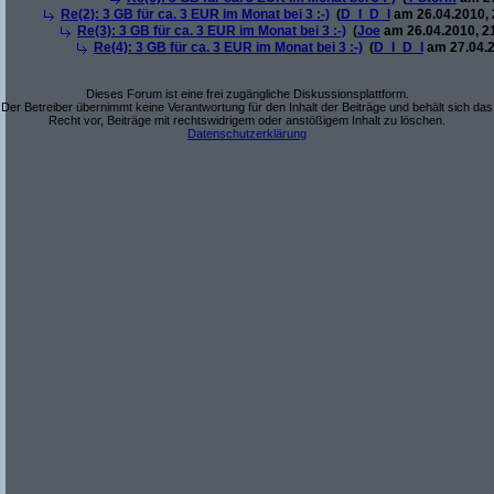
Re(2): 3 GB für ca. 3 EUR im Monat bei 3 :-)
(
D_I_D_I
am 26.04.2010, 
Re(3): 3 GB für ca. 3 EUR im Monat bei 3 :-)
(
Joe
am 26.04.2010, 2
Re(4): 3 GB für ca. 3 EUR im Monat bei 3 :-)
(
D_I_D_I
am 27.04.2
Dieses Forum ist eine frei zugängliche Diskussionsplattform.
Der Betreiber übernimmt keine Verantwortung für den Inhalt der Beiträge und behält sich das
Recht vor, Beiträge mit rechtswidrigem oder anstößigem Inhalt zu löschen.
Datenschutzerklärung