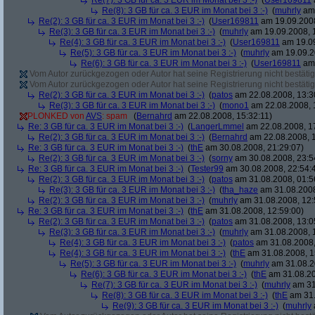
Re(7): 3 GB für ca. 3 EUR im Monat bei 3 :-)
(
User169811
Re(8): 3 GB für ca. 3 EUR im Monat bei 3 :-)
(
muhrly
am 
Re(2): 3 GB für ca. 3 EUR im Monat bei 3 :-)
(
User169811
am 19.09.2008
Re(3): 3 GB für ca. 3 EUR im Monat bei 3 :-)
(
muhrly
am 19.09.2008, 
Re(4): 3 GB für ca. 3 EUR im Monat bei 3 :-)
(
User169811
am 19.09
Re(5): 3 GB für ca. 3 EUR im Monat bei 3 :-)
(
muhrly
am 19.09.2
Re(6): 3 GB für ca. 3 EUR im Monat bei 3 :-)
(
User169811
am 
Vom Autor zurückgezogen oder Autor hat seine Registrierung nicht bestätig
Vom Autor zurückgezogen oder Autor hat seine Registrierung nicht bestätig
Re(2): 3 GB für ca. 3 EUR im Monat bei 3 :-)
(
patos
am 22.08.2008, 13:3
Re(3): 3 GB für ca. 3 EUR im Monat bei 3 :-)
(
mono1
am 22.08.2008, 
PLONKED von
AVS
: spam
(
Bernahrd
am 22.08.2008, 15:32:11)
Re: 3 GB für ca. 3 EUR im Monat bei 3 :-)
(
LangerLmmel
am 22.08.2008, 1
Re(2): 3 GB für ca. 3 EUR im Monat bei 3 :-)
(
Bernahrd
am 22.08.2008, 1
Re: 3 GB für ca. 3 EUR im Monat bei 3 :-)
(
thE
am 30.08.2008, 21:29:07)
Re(2): 3 GB für ca. 3 EUR im Monat bei 3 :-)
(
sorny
am 30.08.2008, 23:5
Re: 3 GB für ca. 3 EUR im Monat bei 3 :-)
(
Tester99
am 30.08.2008, 22:54:
Re(2): 3 GB für ca. 3 EUR im Monat bei 3 :-)
(
patos
am 31.08.2008, 01:5
Re(3): 3 GB für ca. 3 EUR im Monat bei 3 :-)
(
tha_haze
am 31.08.2008
Re(2): 3 GB für ca. 3 EUR im Monat bei 3 :-)
(
muhrly
am 31.08.2008, 12:
Re: 3 GB für ca. 3 EUR im Monat bei 3 :-)
(
thE
am 31.08.2008, 12:59:00)
Re(2): 3 GB für ca. 3 EUR im Monat bei 3 :-)
(
patos
am 31.08.2008, 13:0
Re(3): 3 GB für ca. 3 EUR im Monat bei 3 :-)
(
muhrly
am 31.08.2008, 
Re(4): 3 GB für ca. 3 EUR im Monat bei 3 :-)
(
patos
am 31.08.2008,
Re(4): 3 GB für ca. 3 EUR im Monat bei 3 :-)
(
thE
am 31.08.2008, 1
Re(5): 3 GB für ca. 3 EUR im Monat bei 3 :-)
(
muhrly
am 31.08.2
Re(6): 3 GB für ca. 3 EUR im Monat bei 3 :-)
(
thE
am 31.08.20
Re(7): 3 GB für ca. 3 EUR im Monat bei 3 :-)
(
muhrly
am 31
Re(8): 3 GB für ca. 3 EUR im Monat bei 3 :-)
(
thE
am 31.
Re(9): 3 GB für ca. 3 EUR im Monat bei 3 :-)
(
muhrly