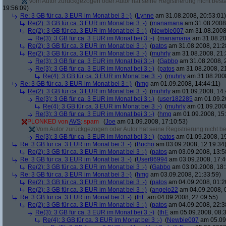
Vom Autor zurückgezogen oder Autor hat seine Registrierung nicht bestä
19:56:09)
Re: 3 GB für ca. 3 EUR im Monat bei 3 :-)
(
Lynne
am 31.08.2008, 20:53:01)
Re(2): 3 GB für ca. 3 EUR im Monat bei 3 :-)
(
manamana
am 31.08.2008,
Re(2): 3 GB für ca. 3 EUR im Monat bei 3 :-)
(
Newbie007
am 31.08.2008,
Re(3): 3 GB für ca. 3 EUR im Monat bei 3 :-)
(
manamana
am 31.08.20
Re(2): 3 GB für ca. 3 EUR im Monat bei 3 :-)
(
patos
am 31.08.2008, 21:2
Re(2): 3 GB für ca. 3 EUR im Monat bei 3 :-)
(
muhrly
am 31.08.2008, 21:
Re(3): 3 GB für ca. 3 EUR im Monat bei 3 :-)
(
Gabbo
am 31.08.2008, 
Re(3): 3 GB für ca. 3 EUR im Monat bei 3 :-)
(
patos
am 31.08.2008, 21
Re(4): 3 GB für ca. 3 EUR im Monat bei 3 :-)
(
muhrly
am 31.08.2008
Re: 3 GB für ca. 3 EUR im Monat bei 3 :-)
(
hmg
am 01.09.2008, 14:44:11)
Re(2): 3 GB für ca. 3 EUR im Monat bei 3 :-)
(
muhrly
am 01.09.2008, 14:
Re(3): 3 GB für ca. 3 EUR im Monat bei 3 :-)
(
user182285
am 01.09.20
Re(4): 3 GB für ca. 3 EUR im Monat bei 3 :-)
(
muhrly
am 01.09.2008
Re(3): 3 GB für ca. 3 EUR im Monat bei 3 :-)
(
hmg
am 01.09.2008, 15:
PLONKED von
AVS
: spam
(
Joe
am 01.09.2008, 17:10:53)
Vom Autor zurückgezogen oder Autor hat seine Registrierung nicht bes
Re(3): 3 GB für ca. 3 EUR im Monat bei 3 :-)
(
patos
am 01.09.2008, 19
Re: 3 GB für ca. 3 EUR im Monat bei 3 :-)
(
Bucho
am 03.09.2008, 12:19:34
Re(2): 3 GB für ca. 3 EUR im Monat bei 3 :-)
(
patos
am 03.09.2008, 13:5
Re: 3 GB für ca. 3 EUR im Monat bei 3 :-)
(
User86994
am 03.09.2008, 17:4
Re(2): 3 GB für ca. 3 EUR im Monat bei 3 :-)
(
Gabbo
am 03.09.2008, 18:
Re: 3 GB für ca. 3 EUR im Monat bei 3 :-)
(
hmg
am 03.09.2008, 21:33:59)
Re(2): 3 GB für ca. 3 EUR im Monat bei 3 :-)
(
patos
am 04.09.2008, 01:2
Re(2): 3 GB für ca. 3 EUR im Monat bei 3 :-)
(
angelo22
am 04.09.2008, 
Re: 3 GB für ca. 3 EUR im Monat bei 3 :-)
(
thE
am 04.09.2008, 22:09:55)
Re(2): 3 GB für ca. 3 EUR im Monat bei 3 :-)
(
patos
am 04.09.2008, 22:3
Re(3): 3 GB für ca. 3 EUR im Monat bei 3 :-)
(
thE
am 05.09.2008, 08:3
Re(4): 3 GB für ca. 3 EUR im Monat bei 3 :-)
(
Newbie007
am 05.09.