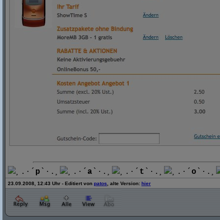
¸.·´
p
`·.¸
¸.·´
a
`·.¸
¸.·´
t
`·.¸
¸.·´
o
`·.¸
23.09.2008, 12:43 Uhr - Editiert von
patos
, alte Version:
hier