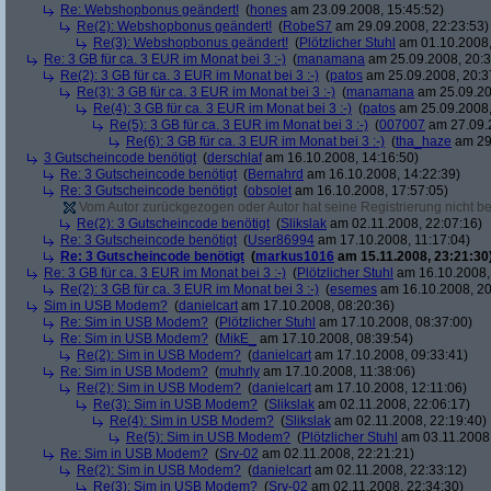
Re: Webshopbonus geändert!
(
hones
am 23.09.2008, 15:45:52)
Re(2): Webshopbonus geändert!
(
RobeS7
am 29.09.2008, 22:23:53)
Re(3): Webshopbonus geändert!
(
Plötzlicher Stuhl
am 01.10.2008,
Re: 3 GB für ca. 3 EUR im Monat bei 3 :-)
(
manamana
am 25.09.2008, 20:3
Re(2): 3 GB für ca. 3 EUR im Monat bei 3 :-)
(
patos
am 25.09.2008, 20:3
Re(3): 3 GB für ca. 3 EUR im Monat bei 3 :-)
(
manamana
am 25.09.20
Re(4): 3 GB für ca. 3 EUR im Monat bei 3 :-)
(
patos
am 25.09.2008,
Re(5): 3 GB für ca. 3 EUR im Monat bei 3 :-)
(
007007
am 27.09.2
Re(6): 3 GB für ca. 3 EUR im Monat bei 3 :-)
(
tha_haze
am 29.
3 Gutscheincode benötigt
(
derschlaf
am 16.10.2008, 14:16:50)
Re: 3 Gutscheincode benötigt
(
Bernahrd
am 16.10.2008, 14:22:39)
Re: 3 Gutscheincode benötigt
(
obsolet
am 16.10.2008, 17:57:05)
Vom Autor zurückgezogen oder Autor hat seine Registrierung nicht bes
Re(2): 3 Gutscheincode benötigt
(
Slikslak
am 02.11.2008, 22:07:16)
Re: 3 Gutscheincode benötigt
(
User86994
am 17.10.2008, 11:17:04)
Re: 3 Gutscheincode benötigt
(
markus1016
am 15.11.2008, 23:21:30
Re: 3 GB für ca. 3 EUR im Monat bei 3 :-)
(
Plötzlicher Stuhl
am 16.10.2008,
Re(2): 3 GB für ca. 3 EUR im Monat bei 3 :-)
(
esemes
am 16.10.2008, 20
Sim in USB Modem?
(
danielcart
am 17.10.2008, 08:20:36)
Re: Sim in USB Modem?
(
Plötzlicher Stuhl
am 17.10.2008, 08:37:00)
Re: Sim in USB Modem?
(
MikE_
am 17.10.2008, 08:39:54)
Re(2): Sim in USB Modem?
(
danielcart
am 17.10.2008, 09:33:41)
Re: Sim in USB Modem?
(
muhrly
am 17.10.2008, 11:38:06)
Re(2): Sim in USB Modem?
(
danielcart
am 17.10.2008, 12:11:06)
Re(3): Sim in USB Modem?
(
Slikslak
am 02.11.2008, 22:06:17)
Re(4): Sim in USB Modem?
(
Slikslak
am 02.11.2008, 22:19:40)
Re(5): Sim in USB Modem?
(
Plötzlicher Stuhl
am 03.11.2008,
Re: Sim in USB Modem?
(
Srv-02
am 02.11.2008, 22:21:21)
Re(2): Sim in USB Modem?
(
danielcart
am 02.11.2008, 22:33:12)
Re(3): Sim in USB Modem?
(
Srv-02
am 02.11.2008, 22:34:30)