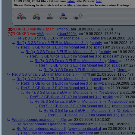
18.09.2008, 20:34 Uhr - Editiert von
patos
, alte Version:
hier
Dieser Beitrag bezieht sich auf eine
ältere Version
des beantworteten Postings!
PLONKED von
AVS
: spam
(
mono1
am 18.09.2008, 20:57:03)
PLONKED von
AVS
: spam
(
User86994
am 19.09.2008, 17:36:54)
Re(2): 3 GB für ca. 3 EUR im Monat bei 3 :-)
(
patos
am 19.09.2008, 18:0
Re(2): 3 GB für ca. 3 EUR im Monat bei 3 :-)
(
muhrly
am 19.09.2008, 19:
Re(3): 3 GB für ca. 3 EUR im Monat bei 3 :-)
(
patos
am 19.09.2008, 20
Re(4): 3 GB für ca. 3 EUR im Monat bei 3 :-)
(
muhrly
am 19.09.2008
Re(5): 3 GB für ca. 3 EUR im Monat bei 3 :-)
(
patos
am 19.09.200
Re(6): 3 GB für ca. 3 EUR im Monat bei 3 :-)
(
deren
am 22.09.
Re(7): 3 GB für ca. 3 EUR im Monat bei 3 :-)
(
patos
am 22.0
Re(8): 3 GB für ca. 3 EUR im Monat bei 3 :-)
(
deren
am 2
Re: 3 GB für ca. 3 EUR im Monat bei 3 :-)
(
m@tt
am 21.09.2008, 11:05:47)
Re(2): 3 GB für ca. 3 EUR im Monat bei 3 :-)
(
puerst
am 21.09.2008, 11:0
Re(3): 3 GB für ca. 3 EUR im Monat bei 3 :-)
(
m@tt
am 21.09.2008, 13
Re(3): 3 GB für ca. 3 EUR im Monat bei 3 :-)
(
m@tt
am 21.09.2008, 13
Re(4): 3 GB für ca. 3 EUR im Monat bei 3 :-)
(
Newbie007
am 21.09.
Re(5): 3 GB für ca. 3 EUR im Monat bei 3 :-)
(
m@tt
am 21.09.200
Re(6): 3 GB für ca. 3 EUR im Monat bei 3 :-)
(
Newbie007
am 2
Re(7): 3 GB für ca. 3 EUR im Monat bei 3 :-)
(
manamana
a
Re(8): 3 GB für ca. 3 EUR im Monat bei 3 :-)
(
Dr.Betz
am 
Re(9): 3 GB für ca. 3 EUR im Monat bei 3 :-)
(
puerst
a
Webshopbonus geändert!
(
m@m
am 23.09.2008, 10:13:53)
Re: Webshopbonus geändert!
(
manamana
am 23.09.2008, 10:26:23)
Re: Webshopbonus geändert!
(
www.turbo-diesel.at
am 23.09.2008, 12:
Re(2): Webshopbonus geändert!
(
Bernahrd
am 23.09.2008, 12:37:05