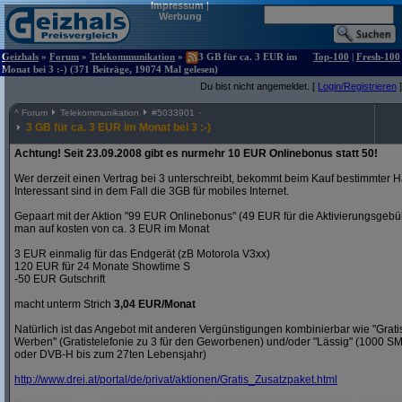
Impressum
|
Werbung
Geizhals
»
Forum
»
Telekommunikation
»
3 GB für ca. 3 EUR im
Top-100
|
Fresh-100
Monat bei 3 :-) (371 Beiträge, 19074 Mal gelesen)
Du bist nicht angemeldet. [
Login/Registrieren
]
^
Forum
Telekommunikation
#
5033901
3 GB für ca. 3 EUR im Monat bei 3 :-)
Achtung! Seit 23.09.2008 gibt es nurmehr 10 EUR Onlinebonus statt 50!
Wer derzeit einen Vertrag bei 3 unterschreibt, bekommt beim Kauf bestimmter H
Interessant sind in dem Fall die 3GB für mobiles Internet.
Gepaart mit der Aktion "99 EUR Onlinebonus" (49 EUR für die Aktivierungsgeb
man auf kosten von ca. 3 EUR im Monat
3 EUR einmalig für das Endgerät (zB Motorola V3xx)
120 EUR für 24 Monate Showtime S
-50 EUR Gutschrift
macht unterm Strich
3,04 EUR/Monat
Natürlich ist das Angebot mit anderen Vergünstigungen kombinierbar wie "Gra
Werben" (Gratistelefonie zu 3 für den Geworbenen) und/oder "Lässig" (1000 S
oder DVB-H bis zum 27ten Lebensjahr)
http:/
/
www.drei.at/
portal/
de/
privat/
aktionen/
Gratis_Zusatzpaket.html