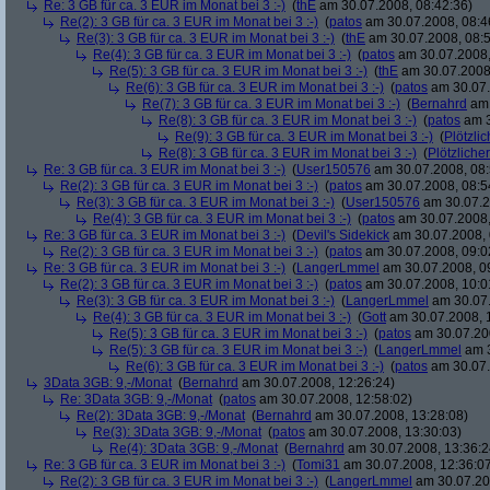
Re: 3 GB für ca. 3 EUR im Monat bei 3 :-)
(
thE
am 30.07.2008, 08:42:36)
Re(2): 3 GB für ca. 3 EUR im Monat bei 3 :-)
(
patos
am 30.07.2008, 08:4
Re(3): 3 GB für ca. 3 EUR im Monat bei 3 :-)
(
thE
am 30.07.2008, 08:5
Re(4): 3 GB für ca. 3 EUR im Monat bei 3 :-)
(
patos
am 30.07.2008,
Re(5): 3 GB für ca. 3 EUR im Monat bei 3 :-)
(
thE
am 30.07.2008,
Re(6): 3 GB für ca. 3 EUR im Monat bei 3 :-)
(
patos
am 30.07.
Re(7): 3 GB für ca. 3 EUR im Monat bei 3 :-)
(
Bernahrd
am 
Re(8): 3 GB für ca. 3 EUR im Monat bei 3 :-)
(
patos
am 3
Re(9): 3 GB für ca. 3 EUR im Monat bei 3 :-)
(
Plötzlic
Re(8): 3 GB für ca. 3 EUR im Monat bei 3 :-)
(
Plötzlicher
Re: 3 GB für ca. 3 EUR im Monat bei 3 :-)
(
User150576
am 30.07.2008, 08:
Re(2): 3 GB für ca. 3 EUR im Monat bei 3 :-)
(
patos
am 30.07.2008, 08:5
Re(3): 3 GB für ca. 3 EUR im Monat bei 3 :-)
(
User150576
am 30.07.2
Re(4): 3 GB für ca. 3 EUR im Monat bei 3 :-)
(
patos
am 30.07.2008,
Re: 3 GB für ca. 3 EUR im Monat bei 3 :-)
(
Devil's Sidekick
am 30.07.2008, 
Re(2): 3 GB für ca. 3 EUR im Monat bei 3 :-)
(
patos
am 30.07.2008, 09:0
Re: 3 GB für ca. 3 EUR im Monat bei 3 :-)
(
LangerLmmel
am 30.07.2008, 0
Re(2): 3 GB für ca. 3 EUR im Monat bei 3 :-)
(
patos
am 30.07.2008, 10:0
Re(3): 3 GB für ca. 3 EUR im Monat bei 3 :-)
(
LangerLmmel
am 30.07.
Re(4): 3 GB für ca. 3 EUR im Monat bei 3 :-)
(
Gott
am 30.07.2008, 
Re(5): 3 GB für ca. 3 EUR im Monat bei 3 :-)
(
patos
am 30.07.200
Re(5): 3 GB für ca. 3 EUR im Monat bei 3 :-)
(
LangerLmmel
am 3
Re(6): 3 GB für ca. 3 EUR im Monat bei 3 :-)
(
patos
am 30.07.
3Data 3GB: 9,-/Monat
(
Bernahrd
am 30.07.2008, 12:26:24)
Re: 3Data 3GB: 9,-/Monat
(
patos
am 30.07.2008, 12:58:02)
Re(2): 3Data 3GB: 9,-/Monat
(
Bernahrd
am 30.07.2008, 13:28:08)
Re(3): 3Data 3GB: 9,-/Monat
(
patos
am 30.07.2008, 13:30:03)
Re(4): 3Data 3GB: 9,-/Monat
(
Bernahrd
am 30.07.2008, 13:36:2
Re: 3 GB für ca. 3 EUR im Monat bei 3 :-)
(
Tomi31
am 30.07.2008, 12:36:0
Re(2): 3 GB für ca. 3 EUR im Monat bei 3 :-)
(
LangerLmmel
am 30.07.20