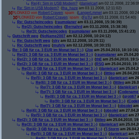
Re(4): Sim in USB Modem?
(
danielcart
am 02.11.2008, 22:36:0
Re: Sim in USB Modem?
(
tha_haze
am 03.11.2008, 12:11:02)
PLONKED von
Robert Craven
: spam
(
LangerLmmel
am 03.11.2008, 00:24
PLONKED von
Robert Craven
: spam
(
FoTU
am 03.11.2008, 01:54:40)
Re: Gutscheincodes
(
raumplaner
am 03.11.2008, 15:36:39)
Re(2): Gutscheincodes
(
Bernahrd
am 03.11.2008, 15:38:36)
Re(3): Gutscheincodes
(
raumplaner
am 03.11.2008, 15:41:23)
Gutschrift weg
(
NoName2007
am 02.12.2008, 10:24:12)
Re: Gutschrift weg
(
sky
am 02.12.2008, 10:29:11)
Re: Gutschrift weg
(
muhrly
am 02.12.2008, 10:30:15)
Re: 3 GB für ca. 3 EUR im Monat bei 3 :-)
(
Joe
am 25.04.2010, 18:10:16)
Re(2): 3 GB für ca. 3 EUR im Monat bei 3 :-)
(
raumplaner
am 25.04.201
Re(2): 3 GB für ca. 3 EUR im Monat bei 3 :-)
(
thE
am 25.04.2010, 19:1
Re(2): 3 GB für ca. 3 EUR im Monat bei 3 :-)
(
RSG
am 25.04.2010, 19:
Re(3): 3 GB für ca. 3 EUR im Monat bei 3 :-)
(
danielcart
am 25.04.20
Re(4): 3 GB für ca. 3 EUR im Monat bei 3 :-)
(
littleo
am 26.04.201
Re(5): 3 GB für ca. 3 EUR im Monat bei 3 :-)
(
danielcart
am 26.
Re(6): 3 GB für ca. 3 EUR im Monat bei 3 :-)
(
littleo
am 26.0
Re(7): 3 GB für ca. 3 EUR im Monat bei 3 :-)
(
danielcart
a
Re(7): 3 GB für ca. 3 EUR im Monat bei 3 :-)
(
Codename
Re(8): 3 GB für ca. 3 EUR im Monat bei 3 :-)
(
groti67
a
Re(9): 3 GB für ca. 3 EUR im Monat bei 3 :-)
(
Code
Re(7): 3 GB für ca. 3 EUR im Monat bei 3 :-)
(
obsolet
am 
Re(4): 3 GB für ca. 3 EUR im Monat bei 3 :-)
(
obsolet
am 27.04.20
Re(5): 3 GB für ca. 3 EUR im Monat bei 3 :-)
(
danielcart
am 27.
Re(2): 3 GB für ca. 3 EUR im Monat bei 3 :-)
(
littleo
am 25.04.2010, 19
Re(3): 3 GB für ca. 3 EUR im Monat bei 3 :-)
(
danielcart
am 25.04.20
Re(4): 3 GB für ca. 3 EUR im Monat bei 3 :-)
(
T-Storm
am 26.04.2
Re(5): 3 GB für ca. 3 EUR im Monat bei 3 :-)
(
danielcart
am 27.
Re(6): 3 GB für ca. 3 EUR im Monat bei 3 :-)
(
T-Storm
am 27