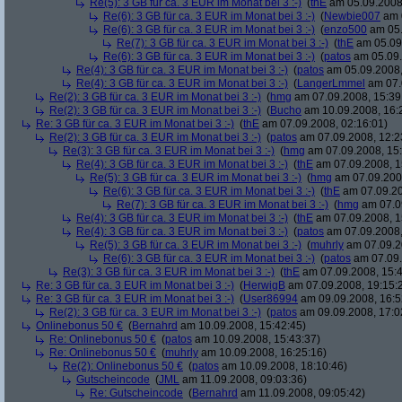
Re(5): 3 GB für ca. 3 EUR im Monat bei 3 :-)
(
thE
am 05.09.2008,
Re(6): 3 GB für ca. 3 EUR im Monat bei 3 :-)
(
Newbie007
am 0
Re(6): 3 GB für ca. 3 EUR im Monat bei 3 :-)
(
enzo500
am 05.
Re(7): 3 GB für ca. 3 EUR im Monat bei 3 :-)
(
thE
am 05.09.
Re(6): 3 GB für ca. 3 EUR im Monat bei 3 :-)
(
patos
am 05.09.
Re(4): 3 GB für ca. 3 EUR im Monat bei 3 :-)
(
patos
am 05.09.2008,
Re(4): 3 GB für ca. 3 EUR im Monat bei 3 :-)
(
LangerLmmel
am 07.
Re(2): 3 GB für ca. 3 EUR im Monat bei 3 :-)
(
hmg
am 07.09.2008, 15:39
Re(2): 3 GB für ca. 3 EUR im Monat bei 3 :-)
(
Bucho
am 10.09.2008, 16:
Re: 3 GB für ca. 3 EUR im Monat bei 3 :-)
(
thE
am 07.09.2008, 02:16:01)
Re(2): 3 GB für ca. 3 EUR im Monat bei 3 :-)
(
patos
am 07.09.2008, 12:2
Re(3): 3 GB für ca. 3 EUR im Monat bei 3 :-)
(
hmg
am 07.09.2008, 15:
Re(4): 3 GB für ca. 3 EUR im Monat bei 3 :-)
(
thE
am 07.09.2008, 1
Re(5): 3 GB für ca. 3 EUR im Monat bei 3 :-)
(
hmg
am 07.09.2008
Re(6): 3 GB für ca. 3 EUR im Monat bei 3 :-)
(
thE
am 07.09.20
Re(7): 3 GB für ca. 3 EUR im Monat bei 3 :-)
(
hmg
am 07.09
Re(4): 3 GB für ca. 3 EUR im Monat bei 3 :-)
(
thE
am 07.09.2008, 1
Re(4): 3 GB für ca. 3 EUR im Monat bei 3 :-)
(
patos
am 07.09.2008,
Re(5): 3 GB für ca. 3 EUR im Monat bei 3 :-)
(
muhrly
am 07.09.2
Re(6): 3 GB für ca. 3 EUR im Monat bei 3 :-)
(
patos
am 07.09.
Re(3): 3 GB für ca. 3 EUR im Monat bei 3 :-)
(
thE
am 07.09.2008, 15:4
Re: 3 GB für ca. 3 EUR im Monat bei 3 :-)
(
HerwigB
am 07.09.2008, 19:15:
Re: 3 GB für ca. 3 EUR im Monat bei 3 :-)
(
User86994
am 09.09.2008, 16:5
Re(2): 3 GB für ca. 3 EUR im Monat bei 3 :-)
(
patos
am 09.09.2008, 17:0
Onlinebonus 50 €
(
Bernahrd
am 10.09.2008, 15:42:45)
Re: Onlinebonus 50 €
(
patos
am 10.09.2008, 15:43:37)
Re: Onlinebonus 50 €
(
muhrly
am 10.09.2008, 16:25:16)
Re(2): Onlinebonus 50 €
(
patos
am 10.09.2008, 18:10:46)
Gutscheincode
(
JML
am 11.09.2008, 09:03:36)
Re: Gutscheincode
(
Bernahrd
am 11.09.2008, 09:05:42)