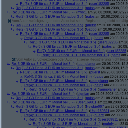
Re(3): 3 GB für ca. 3 EUR im Monat bei 3 :-)
(
user182285
am 20.08.20
Re(2): 3 GB für ca. 3 EUR im Monat bei 3 :-)
(
patos
am 20.08.2008, 08:0
Re: 3 GB für ca. 3 EUR im Monat bei 3 :-)
(
mfdc1
am 20.08.2008, 09:32:22)
Re(2): 3 GB für ca. 3 EUR im Monat bei 3 :-)
(
patos
am 20.08.2008, 09:5
Vom Autor zurückgezogen oder Autor hat seine Registrierung nicht bestätig
Re(2): 3 GB für ca. 3 EUR im Monat bei 3 :-)
(
puerst
am 20.08.2008, 14:
Re(2): 3 GB für ca. 3 EUR im Monat bei 3 :-)
(
Gabbo
am 20.08.2008, 14:
Re(3): 3 GB für ca. 3 EUR im Monat bei 3 :-)
(
user182285
am 20.08.20
Re(4): 3 GB für ca. 3 EUR im Monat bei 3 :-)
(
patos
am 20.08.2008,
Re(5): 3 GB für ca. 3 EUR im Monat bei 3 :-)
(
user182285
am 20.
Re(6): 3 GB für ca. 3 EUR im Monat bei 3 :-)
(
patos
am 20.08.
Re(7): 3 GB für ca. 3 EUR im Monat bei 3 :-)
(
user182285
a
Re(8): 3 GB für ca. 3 EUR im Monat bei 3 :-)
(
patos
am 2
Vom Autor zurückgezogen oder Autor hat seine Registrierung nicht bestä
Re: 3 GB für ca. 3 EUR im Monat bei 3 :-)
(
raumplaner
am 20.08.2008, 15:2
Re(2): 3 GB für ca. 3 EUR im Monat bei 3 :-)
(
patos
am 20.08.2008, 15:3
Re(3): 3 GB für ca. 3 EUR im Monat bei 3 :-)
(
puerst
am 20.08.2008, 1
Re(4): 3 GB für ca. 3 EUR im Monat bei 3 :-)
(
patos
am 20.08.2008,
Re(3): 3 GB für ca. 3 EUR im Monat bei 3 :-)
(
raumplaner
am 20.08.20
Re(4): 3 GB für ca. 3 EUR im Monat bei 3 :-)
(
patos
am 20.08.2008,
Re(5): 3 GB für ca. 3 EUR im Monat bei 3 :-)
(
raumplaner
am 20.
Re: 3 GB für ca. 3 EUR im Monat bei 3 :-)
(
bignfan
am 21.08.2008, 11:42:3
Re(2): 3 GB für ca. 3 EUR im Monat bei 3 :-)
(
patos
am 21.08.2008, 14:4
Re: 3 GB für ca. 3 EUR im Monat bei 3 :-)
(
User169811
am 22.08.2008, 06:
Re(2): 3 GB für ca. 3 EUR im Monat bei 3 :-)
(
Newbie007
am 22.08.2008,
Re(3): 3 GB für ca. 3 EUR im Monat bei 3 :-)
(
User169811
am 22.08.2
Re(4): 3 GB für ca. 3 EUR im Monat bei 3 :-)
(
puerst
am 22.08.2008
Re(5): 3 GB für ca. 3 EUR im Monat bei 3 :-)
(
User169811
am 22
Re(6): 3 GB für ca. 3 EUR im Monat bei 3 :-)
(
muhrly
am 22.08