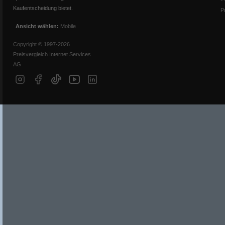
Kaufentscheidung bietet.
P
Ansicht wählen:
Mobile
Copyright © 1997-2026
Preisvergleich Internet Services
AG