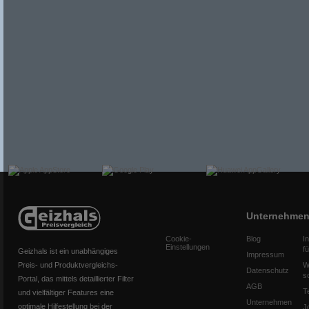
Unternehme
Cookie-
Blog
I
Einstellungen
f
Geizhals ist ein unabhängiges
Impressum
Preis- und Produktvergleichs-
W
Datenschutz
s
Portal, das mittels detaillierter Filter
AGB
T
und vielfältiger Features eine
Unternehmen
optimale Hilfestellung bei der
J