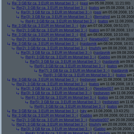
Re: 3 GB für ca. 3 EUR im Monat bei 3 :-)
(
gasi
am 05.08.2008, 11:21:00)
Re(2): 3 GB für ca. 3 EUR im Monat bei 3 :-)
(
patos
am 05.08.2008, 14:1
Re(3): 3 GB für ca. 3 EUR im Monat bei 3 :-)
(
gasi
am 05.08.2008, 15:
Re(3): 3 GB für ca. 3 EUR im Monat bei 3 :-)
(
Bernahrd
am 11.08.2008
Re(4): 3 GB für ca. 3 EUR im Monat bei 3 :-)
(
patos
am 11.08.2008,
Re: 3 GB für ca. 3 EUR im Monat bei 3 :-)
(
sky
am 07.08.2008, 09:51:07)
Re(2): 3 GB für ca. 3 EUR im Monat bei 3 :-)
(
patos
am 07.08.2008, 13:0
Re: 3 GB für ca. 3 EUR im Monat bei 3 :-)
(
thE
am 08.08.2008, 10:10:48)
Re(2): 3 GB für ca. 3 EUR im Monat bei 3 :-)
(
Newbie007
am 08.08.2008,
Re: 3 GB für ca. 3 EUR im Monat bei 3 :-)
(
nastavnik
am 08.08.2008, 16:01
Re(2): 3 GB für ca. 3 EUR im Monat bei 3 :-)
(
muhrly
am 08.08.2008, 16:
Re(3): 3 GB für ca. 3 EUR im Monat bei 3 :-)
(
nastavnik
am 09.08.2008
Re(4): 3 GB für ca. 3 EUR im Monat bei 3 :-)
(
Gabbo
am 09.08.2008
Re(5): 3 GB für ca. 3 EUR im Monat bei 3 :-)
(
nastavnik
am 09.08
Re(6): 3 GB für ca. 3 EUR im Monat bei 3 :-)
(
patos
am 20.08.
Re(7): 3 GB für ca. 3 EUR im Monat bei 3 :-)
(
nastavnik
am 
Re(8): 3 GB für ca. 3 EUR im Monat bei 3 :-)
(
patos
am 2
Re: 3 GB für ca. 3 EUR im Monat bei 3 :-)
(
redseven
am 11.08.2008, 18:28:
Re(2): 3 GB für ca. 3 EUR im Monat bei 3 :-)
(
patos
am 11.08.2008, 18:3
Re(3): 3 GB für ca. 3 EUR im Monat bei 3 :-)
(
Newbie007
am 11.08.20
Re(3): 3 GB für ca. 3 EUR im Monat bei 3 :-)
(
redseven
am 11.08.2008
Re(4): 3 GB für ca. 3 EUR im Monat bei 3 :-)
(
patos
am 11.08.2008,
Re(5): 3 GB für ca. 3 EUR im Monat bei 3 :-)
(
redseven
am 11.08
Re(6): 3 GB für ca. 3 EUR im Monat bei 3 :-)
(
patos
am 20.08.
Re: 3 GB für ca. 3 EUR im Monat bei 3 :-)
(
sky
am 13.08.2008, 13:43:25)
Re: 3 GB für ca. 3 EUR im Monat bei 3 :-)
(
Gabbo
am 20.08.2008, 00:21:22
Re(2): 3 GB für ca. 3 EUR im Monat bei 3 :-)
(
Newbie007
am 20.08.2008,
Re(2): 3 GB für ca. 3 EUR im Monat bei 3 :-)
(
muhrly
am 20.08.2008, 00:
Re(3): 3 GB für ca. 3 EUR im Monat bei 3 :-)
(
Gabbo
am 20.08.2008, 
Re(4): 3 GB für ca. 3 EUR im Monat bei 3 :-)
(
muhrly
am 20.08.2008