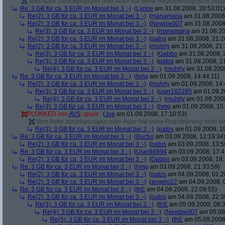
Vom Autor zurückgezogen oder Autor hat seine Registrierung nicht bestä
Re: 3 GB für ca. 3 EUR im Monat bei 3 :-)
(
Lynne
am 31.08.2008, 20:53:01)
Re(2): 3 GB für ca. 3 EUR im Monat bei 3 :-)
(
manamana
am 31.08.2008,
Re(2): 3 GB für ca. 3 EUR im Monat bei 3 :-)
(
Newbie007
am 31.08.2008,
Re(3): 3 GB für ca. 3 EUR im Monat bei 3 :-)
(
manamana
am 31.08.20
Re(2): 3 GB für ca. 3 EUR im Monat bei 3 :-)
(
patos
am 31.08.2008, 21:2
Re(2): 3 GB für ca. 3 EUR im Monat bei 3 :-)
(
muhrly
am 31.08.2008, 21:
Re(3): 3 GB für ca. 3 EUR im Monat bei 3 :-)
(
Gabbo
am 31.08.2008, 
Re(3): 3 GB für ca. 3 EUR im Monat bei 3 :-)
(
patos
am 31.08.2008, 21
Re(4): 3 GB für ca. 3 EUR im Monat bei 3 :-)
(
muhrly
am 31.08.2008
Re: 3 GB für ca. 3 EUR im Monat bei 3 :-)
(
hmg
am 01.09.2008, 14:44:11)
Re(2): 3 GB für ca. 3 EUR im Monat bei 3 :-)
(
muhrly
am 01.09.2008, 14:
Re(3): 3 GB für ca. 3 EUR im Monat bei 3 :-)
(
user182285
am 01.09.20
Re(4): 3 GB für ca. 3 EUR im Monat bei 3 :-)
(
muhrly
am 01.09.2008
Re(3): 3 GB für ca. 3 EUR im Monat bei 3 :-)
(
hmg
am 01.09.2008, 15:
PLONKED von
AVS
: spam
(
Joe
am 01.09.2008, 17:10:53)
Vom Autor zurückgezogen oder Autor hat seine Registrierung nicht bes
Re(3): 3 GB für ca. 3 EUR im Monat bei 3 :-)
(
patos
am 01.09.2008, 19
Re: 3 GB für ca. 3 EUR im Monat bei 3 :-)
(
Bucho
am 03.09.2008, 12:19:34
Re(2): 3 GB für ca. 3 EUR im Monat bei 3 :-)
(
patos
am 03.09.2008, 13:5
Re: 3 GB für ca. 3 EUR im Monat bei 3 :-)
(
User86994
am 03.09.2008, 17:4
Re(2): 3 GB für ca. 3 EUR im Monat bei 3 :-)
(
Gabbo
am 03.09.2008, 18:
Re: 3 GB für ca. 3 EUR im Monat bei 3 :-)
(
hmg
am 03.09.2008, 21:33:59)
Re(2): 3 GB für ca. 3 EUR im Monat bei 3 :-)
(
patos
am 04.09.2008, 01:2
Re(2): 3 GB für ca. 3 EUR im Monat bei 3 :-)
(
angelo22
am 04.09.2008, 
Re: 3 GB für ca. 3 EUR im Monat bei 3 :-)
(
thE
am 04.09.2008, 22:09:55)
Re(2): 3 GB für ca. 3 EUR im Monat bei 3 :-)
(
patos
am 04.09.2008, 22:3
Re(3): 3 GB für ca. 3 EUR im Monat bei 3 :-)
(
thE
am 05.09.2008, 08:3
Re(4): 3 GB für ca. 3 EUR im Monat bei 3 :-)
(
Newbie007
am 05.09.
Re(5): 3 GB für ca. 3 EUR im Monat bei 3 :-)
(
thE
am 05.09.2008,