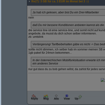
Re(7): 3 GB für ca. 3 EUR im Monat bei 3 :-)
Ja hab ich gelesen, aber bist Du ein Drei-Mitarbeiter
nein
daß Du mir bessere Konditionen anbieten kannst als die
die service line ist eine service-line, und somit nicht auf k
angebote, da musst du dich schon selber informieren.
zb: umtslink
Verlängerung/ Tarifbeibehalten gäbe es nicht -> Das bed
sollte nicht stimmen, ich selber hab im sommer meinen SB v
1gb paket für 24mon bekommen...
In der österreichischen Mobilfunksituation erwarte ich m
ein anderes Service
nur gut dass du zu bob gehen willst, da zahlst für jedes serv