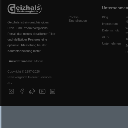
Unternehme
Cookie-
Blog
I
Einstellungen
f
Geizhals ist ein unabhängiges
Impressum
Preis- und Produktvergleichs-
W
Datenschutz
s
Portal, das mittels detaillierter Filter
AGB
T
und vielfältiger Features eine
Unternehmen
optimale Hilfestellung bei der
J
Kaufentscheidung bietet.
P
Ansicht wählen:
Mobile
Copyright © 1997-2026
Preisvergleich Internet Services
AG