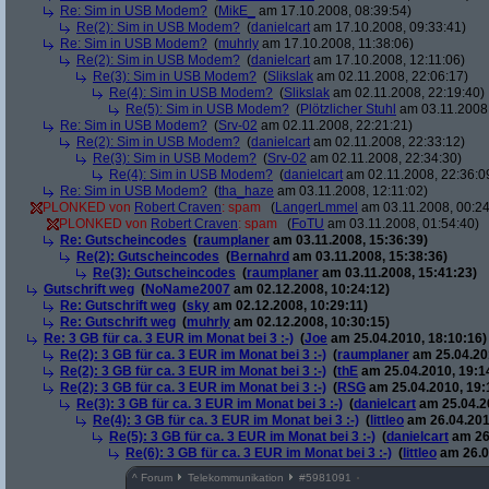
Re: Sim in USB Modem?
(
MikE_
am 17.10.2008, 08:39:54)
Re(2): Sim in USB Modem?
(
danielcart
am 17.10.2008, 09:33:41)
Re: Sim in USB Modem?
(
muhrly
am 17.10.2008, 11:38:06)
Re(2): Sim in USB Modem?
(
danielcart
am 17.10.2008, 12:11:06)
Re(3): Sim in USB Modem?
(
Slikslak
am 02.11.2008, 22:06:17)
Re(4): Sim in USB Modem?
(
Slikslak
am 02.11.2008, 22:19:40)
Re(5): Sim in USB Modem?
(
Plötzlicher Stuhl
am 03.11.2008,
Re: Sim in USB Modem?
(
Srv-02
am 02.11.2008, 22:21:21)
Re(2): Sim in USB Modem?
(
danielcart
am 02.11.2008, 22:33:12)
Re(3): Sim in USB Modem?
(
Srv-02
am 02.11.2008, 22:34:30)
Re(4): Sim in USB Modem?
(
danielcart
am 02.11.2008, 22:36:0
Re: Sim in USB Modem?
(
tha_haze
am 03.11.2008, 12:11:02)
PLONKED von
Robert Craven
: spam
(
LangerLmmel
am 03.11.2008, 00:24
PLONKED von
Robert Craven
: spam
(
FoTU
am 03.11.2008, 01:54:40)
Re: Gutscheincodes
(
raumplaner
am 03.11.2008, 15:36:39)
Re(2): Gutscheincodes
(
Bernahrd
am 03.11.2008, 15:38:36)
Re(3): Gutscheincodes
(
raumplaner
am 03.11.2008, 15:41:23)
Gutschrift weg
(
NoName2007
am 02.12.2008, 10:24:12)
Re: Gutschrift weg
(
sky
am 02.12.2008, 10:29:11)
Re: Gutschrift weg
(
muhrly
am 02.12.2008, 10:30:15)
Re: 3 GB für ca. 3 EUR im Monat bei 3 :-)
(
Joe
am 25.04.2010, 18:10:16)
Re(2): 3 GB für ca. 3 EUR im Monat bei 3 :-)
(
raumplaner
am 25.04.201
Re(2): 3 GB für ca. 3 EUR im Monat bei 3 :-)
(
thE
am 25.04.2010, 19:1
Re(2): 3 GB für ca. 3 EUR im Monat bei 3 :-)
(
RSG
am 25.04.2010, 19:
Re(3): 3 GB für ca. 3 EUR im Monat bei 3 :-)
(
danielcart
am 25.04.20
Re(4): 3 GB für ca. 3 EUR im Monat bei 3 :-)
(
littleo
am 26.04.201
Re(5): 3 GB für ca. 3 EUR im Monat bei 3 :-)
(
danielcart
am 26.
Re(6): 3 GB für ca. 3 EUR im Monat bei 3 :-)
(
littleo
am 26.0
^
Forum
Telekommunikation
#
5981091