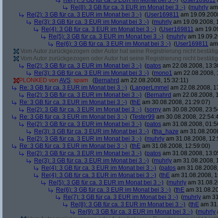
Re(7): 3 GB für ca. 3 EUR im Monat bei 3 :-)
(
User169811
Re(8): 3 GB für ca. 3 EUR im Monat bei 3 :-)
(
muhrly
am 
Re(2): 3 GB für ca. 3 EUR im Monat bei 3 :-)
(
User169811
am 19.09.2008
Re(3): 3 GB für ca. 3 EUR im Monat bei 3 :-)
(
muhrly
am 19.09.2008, 
Re(4): 3 GB für ca. 3 EUR im Monat bei 3 :-)
(
User169811
am 19.09
Re(5): 3 GB für ca. 3 EUR im Monat bei 3 :-)
(
muhrly
am 19.09.2
Re(6): 3 GB für ca. 3 EUR im Monat bei 3 :-)
(
User169811
am 
Vom Autor zurückgezogen oder Autor hat seine Registrierung nicht bestätig
Vom Autor zurückgezogen oder Autor hat seine Registrierung nicht bestätig
Re(2): 3 GB für ca. 3 EUR im Monat bei 3 :-)
(
patos
am 22.08.2008, 13:3
Re(3): 3 GB für ca. 3 EUR im Monat bei 3 :-)
(
mono1
am 22.08.2008, 
PLONKED von
AVS
: spam
(
Bernahrd
am 22.08.2008, 15:32:11)
Re: 3 GB für ca. 3 EUR im Monat bei 3 :-)
(
LangerLmmel
am 22.08.2008, 1
Re(2): 3 GB für ca. 3 EUR im Monat bei 3 :-)
(
Bernahrd
am 22.08.2008, 1
Re: 3 GB für ca. 3 EUR im Monat bei 3 :-)
(
thE
am 30.08.2008, 21:29:07)
Re(2): 3 GB für ca. 3 EUR im Monat bei 3 :-)
(
sorny
am 30.08.2008, 23:5
Re: 3 GB für ca. 3 EUR im Monat bei 3 :-)
(
Tester99
am 30.08.2008, 22:54:
Re(2): 3 GB für ca. 3 EUR im Monat bei 3 :-)
(
patos
am 31.08.2008, 01:5
Re(3): 3 GB für ca. 3 EUR im Monat bei 3 :-)
(
tha_haze
am 31.08.2008
Re(2): 3 GB für ca. 3 EUR im Monat bei 3 :-)
(
muhrly
am 31.08.2008, 12:
Re: 3 GB für ca. 3 EUR im Monat bei 3 :-)
(
thE
am 31.08.2008, 12:59:00)
Re(2): 3 GB für ca. 3 EUR im Monat bei 3 :-)
(
patos
am 31.08.2008, 13:0
Re(3): 3 GB für ca. 3 EUR im Monat bei 3 :-)
(
muhrly
am 31.08.2008, 
Re(4): 3 GB für ca. 3 EUR im Monat bei 3 :-)
(
patos
am 31.08.2008,
Re(4): 3 GB für ca. 3 EUR im Monat bei 3 :-)
(
thE
am 31.08.2008, 1
Re(5): 3 GB für ca. 3 EUR im Monat bei 3 :-)
(
muhrly
am 31.08.2
Re(6): 3 GB für ca. 3 EUR im Monat bei 3 :-)
(
thE
am 31.08.20
Re(7): 3 GB für ca. 3 EUR im Monat bei 3 :-)
(
muhrly
am 31
Re(8): 3 GB für ca. 3 EUR im Monat bei 3 :-)
(
thE
am 31.
Re(9): 3 GB für ca. 3 EUR im Monat bei 3 :-)
(
muhrly