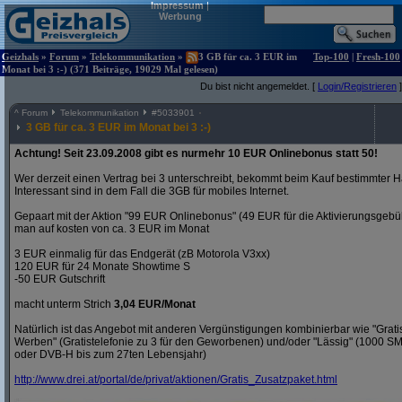
Impressum
|
Werbung
Geizhals
»
Forum
»
Telekommunikation
»
3 GB für ca. 3 EUR im
Top-100
|
Fresh-100
Monat bei 3 :-) (371 Beiträge, 19029 Mal gelesen)
Du bist nicht angemeldet. [
Login/Registrieren
]
^
Forum
Telekommunikation
#
5033901
3 GB für ca. 3 EUR im Monat bei 3 :-)
Achtung! Seit 23.09.2008 gibt es nurmehr 10 EUR Onlinebonus statt 50!
Wer derzeit einen Vertrag bei 3 unterschreibt, bekommt beim Kauf bestimmter H
Interessant sind in dem Fall die 3GB für mobiles Internet.
Gepaart mit der Aktion "99 EUR Onlinebonus" (49 EUR für die Aktivierungsgeb
man auf kosten von ca. 3 EUR im Monat
3 EUR einmalig für das Endgerät (zB Motorola V3xx)
120 EUR für 24 Monate Showtime S
-50 EUR Gutschrift
macht unterm Strich
3,04 EUR/Monat
Natürlich ist das Angebot mit anderen Vergünstigungen kombinierbar wie "Gra
Werben" (Gratistelefonie zu 3 für den Geworbenen) und/oder "Lässig" (1000 S
oder DVB-H bis zum 27ten Lebensjahr)
http:/
/
www.drei.at/
portal/
de/
privat/
aktionen/
Gratis_Zusatzpaket.html