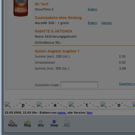
¸.·´
p
`·.¸
¸.·´
a
`·.¸
¸.·´
t
`·.¸
¸.·´
o
`·.¸
23.09.2008, 12:43 Uhr - Editiert von
patos
, alte Version:
hier