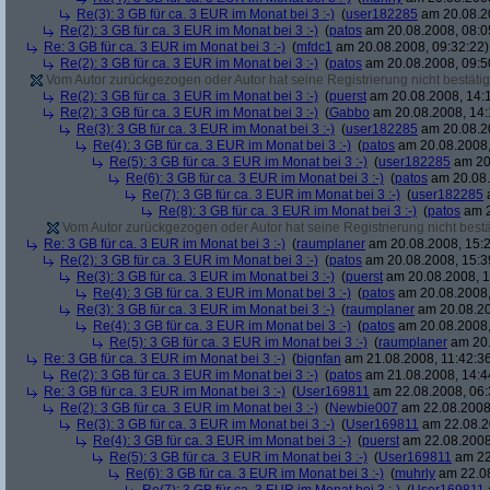
Re(3): 3 GB für ca. 3 EUR im Monat bei 3 :-)
(
user182285
am 20.08.20
Re(2): 3 GB für ca. 3 EUR im Monat bei 3 :-)
(
patos
am 20.08.2008, 08:0
Re: 3 GB für ca. 3 EUR im Monat bei 3 :-)
(
mfdc1
am 20.08.2008, 09:32:22)
Re(2): 3 GB für ca. 3 EUR im Monat bei 3 :-)
(
patos
am 20.08.2008, 09:5
Vom Autor zurückgezogen oder Autor hat seine Registrierung nicht bestätig
Re(2): 3 GB für ca. 3 EUR im Monat bei 3 :-)
(
puerst
am 20.08.2008, 14:
Re(2): 3 GB für ca. 3 EUR im Monat bei 3 :-)
(
Gabbo
am 20.08.2008, 14:
Re(3): 3 GB für ca. 3 EUR im Monat bei 3 :-)
(
user182285
am 20.08.20
Re(4): 3 GB für ca. 3 EUR im Monat bei 3 :-)
(
patos
am 20.08.2008,
Re(5): 3 GB für ca. 3 EUR im Monat bei 3 :-)
(
user182285
am 20.
Re(6): 3 GB für ca. 3 EUR im Monat bei 3 :-)
(
patos
am 20.08.
Re(7): 3 GB für ca. 3 EUR im Monat bei 3 :-)
(
user182285
a
Re(8): 3 GB für ca. 3 EUR im Monat bei 3 :-)
(
patos
am 2
Vom Autor zurückgezogen oder Autor hat seine Registrierung nicht bestä
Re: 3 GB für ca. 3 EUR im Monat bei 3 :-)
(
raumplaner
am 20.08.2008, 15:2
Re(2): 3 GB für ca. 3 EUR im Monat bei 3 :-)
(
patos
am 20.08.2008, 15:3
Re(3): 3 GB für ca. 3 EUR im Monat bei 3 :-)
(
puerst
am 20.08.2008, 1
Re(4): 3 GB für ca. 3 EUR im Monat bei 3 :-)
(
patos
am 20.08.2008,
Re(3): 3 GB für ca. 3 EUR im Monat bei 3 :-)
(
raumplaner
am 20.08.20
Re(4): 3 GB für ca. 3 EUR im Monat bei 3 :-)
(
patos
am 20.08.2008,
Re(5): 3 GB für ca. 3 EUR im Monat bei 3 :-)
(
raumplaner
am 20.
Re: 3 GB für ca. 3 EUR im Monat bei 3 :-)
(
bignfan
am 21.08.2008, 11:42:3
Re(2): 3 GB für ca. 3 EUR im Monat bei 3 :-)
(
patos
am 21.08.2008, 14:4
Re: 3 GB für ca. 3 EUR im Monat bei 3 :-)
(
User169811
am 22.08.2008, 06:
Re(2): 3 GB für ca. 3 EUR im Monat bei 3 :-)
(
Newbie007
am 22.08.2008,
Re(3): 3 GB für ca. 3 EUR im Monat bei 3 :-)
(
User169811
am 22.08.2
Re(4): 3 GB für ca. 3 EUR im Monat bei 3 :-)
(
puerst
am 22.08.2008
Re(5): 3 GB für ca. 3 EUR im Monat bei 3 :-)
(
User169811
am 22
Re(6): 3 GB für ca. 3 EUR im Monat bei 3 :-)
(
muhrly
am 22.08