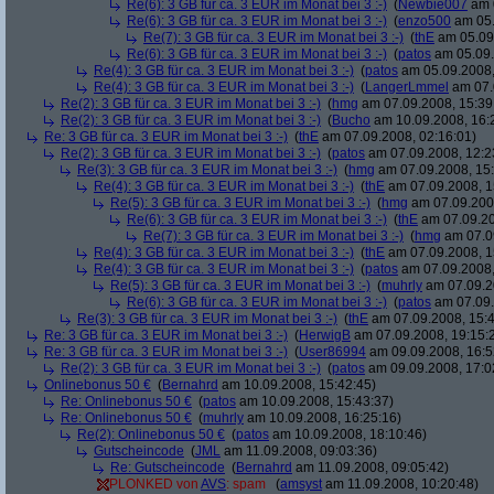
Re(6): 3 GB für ca. 3 EUR im Monat bei 3 :-)
(
Newbie007
am 0
Re(6): 3 GB für ca. 3 EUR im Monat bei 3 :-)
(
enzo500
am 05.
Re(7): 3 GB für ca. 3 EUR im Monat bei 3 :-)
(
thE
am 05.09.
Re(6): 3 GB für ca. 3 EUR im Monat bei 3 :-)
(
patos
am 05.09.
Re(4): 3 GB für ca. 3 EUR im Monat bei 3 :-)
(
patos
am 05.09.2008,
Re(4): 3 GB für ca. 3 EUR im Monat bei 3 :-)
(
LangerLmmel
am 07.
Re(2): 3 GB für ca. 3 EUR im Monat bei 3 :-)
(
hmg
am 07.09.2008, 15:39
Re(2): 3 GB für ca. 3 EUR im Monat bei 3 :-)
(
Bucho
am 10.09.2008, 16:
Re: 3 GB für ca. 3 EUR im Monat bei 3 :-)
(
thE
am 07.09.2008, 02:16:01)
Re(2): 3 GB für ca. 3 EUR im Monat bei 3 :-)
(
patos
am 07.09.2008, 12:2
Re(3): 3 GB für ca. 3 EUR im Monat bei 3 :-)
(
hmg
am 07.09.2008, 15:
Re(4): 3 GB für ca. 3 EUR im Monat bei 3 :-)
(
thE
am 07.09.2008, 1
Re(5): 3 GB für ca. 3 EUR im Monat bei 3 :-)
(
hmg
am 07.09.2008
Re(6): 3 GB für ca. 3 EUR im Monat bei 3 :-)
(
thE
am 07.09.20
Re(7): 3 GB für ca. 3 EUR im Monat bei 3 :-)
(
hmg
am 07.09
Re(4): 3 GB für ca. 3 EUR im Monat bei 3 :-)
(
thE
am 07.09.2008, 1
Re(4): 3 GB für ca. 3 EUR im Monat bei 3 :-)
(
patos
am 07.09.2008,
Re(5): 3 GB für ca. 3 EUR im Monat bei 3 :-)
(
muhrly
am 07.09.2
Re(6): 3 GB für ca. 3 EUR im Monat bei 3 :-)
(
patos
am 07.09.
Re(3): 3 GB für ca. 3 EUR im Monat bei 3 :-)
(
thE
am 07.09.2008, 15:4
Re: 3 GB für ca. 3 EUR im Monat bei 3 :-)
(
HerwigB
am 07.09.2008, 19:15:
Re: 3 GB für ca. 3 EUR im Monat bei 3 :-)
(
User86994
am 09.09.2008, 16:5
Re(2): 3 GB für ca. 3 EUR im Monat bei 3 :-)
(
patos
am 09.09.2008, 17:0
Onlinebonus 50 €
(
Bernahrd
am 10.09.2008, 15:42:45)
Re: Onlinebonus 50 €
(
patos
am 10.09.2008, 15:43:37)
Re: Onlinebonus 50 €
(
muhrly
am 10.09.2008, 16:25:16)
Re(2): Onlinebonus 50 €
(
patos
am 10.09.2008, 18:10:46)
Gutscheincode
(
JML
am 11.09.2008, 09:03:36)
Re: Gutscheincode
(
Bernahrd
am 11.09.2008, 09:05:42)
PLONKED von
AVS
: spam
(
amsyst
am 11.09.2008, 10:20:48)