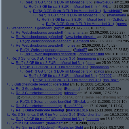
Re(4): 3 GB für ca. 3 EUR im Monat bei 3 :-)
(
Newbie007
am 21.09.
Re(5): 3 GB für ca. 3 EUR im Monat bei 3 :-)
(
m@tt
am 21.09.200
Re(6): 3 GB für ca. 3 EUR im Monat bei 3 :-)
(
Newbie007
am 2
Re(7): 3 GB für ca. 3 EUR im Monat bei 3 :-)
(
manamana
a
Re(8): 3 GB für ca. 3 EUR im Monat bei 3 :-)
(
Dr.Betz
am 
Re(9): 3 GB für ca. 3 EUR im Monat bei 3 :-)
(
puerst
a
Webshopbonus geändert!
(
m@m
am 23.09.2008, 10:13:53)
Re: Webshopbonus geändert!
(
manamana
am 23.09.2008, 10:26:23)
Re: Webshopbonus geändert!
(
www.turbo-diesel.at
am 23.09.2008, 12:
Re(2): Webshopbonus geändert!
(
Bernahrd
am 23.09.2008, 12:37:05
Re: Webshopbonus geändert!
(
hones
am 23.09.2008, 15:45:52)
Re(2): Webshopbonus geändert!
(
RobeS7
am 29.09.2008, 22:23:53)
Re(3): Webshopbonus geändert!
(
Plötzlicher Stuhl
am 01.10.2008,
Re: 3 GB für ca. 3 EUR im Monat bei 3 :-)
(
manamana
am 25.09.2008, 20:3
Re(2): 3 GB für ca. 3 EUR im Monat bei 3 :-)
(
patos
am 25.09.2008, 20:3
Re(3): 3 GB für ca. 3 EUR im Monat bei 3 :-)
(
manamana
am 25.09.20
Re(4): 3 GB für ca. 3 EUR im Monat bei 3 :-)
(
patos
am 25.09.2008,
Re(5): 3 GB für ca. 3 EUR im Monat bei 3 :-)
(
007007
am 27.09.2
Re(6): 3 GB für ca. 3 EUR im Monat bei 3 :-)
(
tha_haze
am 29.
3 Gutscheincode benötigt
(
derschlaf
am 16.10.2008, 14:16:50)
Re: 3 Gutscheincode benötigt
(
Bernahrd
am 16.10.2008, 14:22:39)
Re: 3 Gutscheincode benötigt
(
obsolet
am 16.10.2008, 17:57:05)
Vom Autor zurückgezogen oder Autor hat seine Registrierung nicht bes
Re(2): 3 Gutscheincode benötigt
(
Slikslak
am 02.11.2008, 22:07:16)
Re: 3 Gutscheincode benötigt
(
User86994
am 17.10.2008, 11:17:04)
Re: 3 Gutscheincode benötigt
(
markus1016
am 15.11.2008, 23:21:30
Re: 3 GB für ca. 3 EUR im Monat bei 3 :-)
(
Plötzlicher Stuhl
am 16.10.2008,
Re(2): 3 GB für ca. 3 EUR im Monat bei 3 :-)
(
esemes
am 16.10.2008, 20
Sim in USB Modem?
(
danielcart
am 17.10.2008, 08:20:36)
Re: Sim in USB Modem?
(
Plötzlicher Stuhl
am 17.10.2008, 08:37:00)