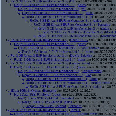
Re: 3 GB für ca. 3 EUR im Monat bei 3 :-)
(
thE
am 30.07.2008, 08:42:36)
Re(2): 3 GB für ca. 3 EUR im Monat bei 3 :-)
(
patos
am 30.07.2008, 08:4
Re(3): 3 GB für ca. 3 EUR im Monat bei 3 :-)
(
thE
am 30.07.2008, 08:5
Re(4): 3 GB für ca. 3 EUR im Monat bei 3 :-)
(
patos
am 30.07.2008,
Re(5): 3 GB für ca. 3 EUR im Monat bei 3 :-)
(
thE
am 30.07.2008,
Re(6): 3 GB für ca. 3 EUR im Monat bei 3 :-)
(
patos
am 30.07.
Re(7): 3 GB für ca. 3 EUR im Monat bei 3 :-)
(
Bernahrd
am 
Re(8): 3 GB für ca. 3 EUR im Monat bei 3 :-)
(
patos
am 3
Re(9): 3 GB für ca. 3 EUR im Monat bei 3 :-)
(
Plötzlic
Re(8): 3 GB für ca. 3 EUR im Monat bei 3 :-)
(
Plötzlicher
Re: 3 GB für ca. 3 EUR im Monat bei 3 :-)
(
User150576
am 30.07.2008, 08:
Re(2): 3 GB für ca. 3 EUR im Monat bei 3 :-)
(
patos
am 30.07.2008, 08:5
Re(3): 3 GB für ca. 3 EUR im Monat bei 3 :-)
(
User150576
am 30.07.2
Re(4): 3 GB für ca. 3 EUR im Monat bei 3 :-)
(
patos
am 30.07.2008,
Re: 3 GB für ca. 3 EUR im Monat bei 3 :-)
(
Devil's Sidekick
am 30.07.2008, 
Re(2): 3 GB für ca. 3 EUR im Monat bei 3 :-)
(
patos
am 30.07.2008, 09:0
Re: 3 GB für ca. 3 EUR im Monat bei 3 :-)
(
LangerLmmel
am 30.07.2008, 0
Re(2): 3 GB für ca. 3 EUR im Monat bei 3 :-)
(
patos
am 30.07.2008, 10:0
Re(3): 3 GB für ca. 3 EUR im Monat bei 3 :-)
(
LangerLmmel
am 30.07.
Re(4): 3 GB für ca. 3 EUR im Monat bei 3 :-)
(
Gott
am 30.07.2008, 
Re(5): 3 GB für ca. 3 EUR im Monat bei 3 :-)
(
patos
am 30.07.200
Re(5): 3 GB für ca. 3 EUR im Monat bei 3 :-)
(
LangerLmmel
am 3
Re(6): 3 GB für ca. 3 EUR im Monat bei 3 :-)
(
patos
am 30.07.
3Data 3GB: 9,-/Monat
(
Bernahrd
am 30.07.2008, 12:26:24)
Re: 3Data 3GB: 9,-/Monat
(
patos
am 30.07.2008, 12:58:02)
Re(2): 3Data 3GB: 9,-/Monat
(
Bernahrd
am 30.07.2008, 13:28:08)
Re(3): 3Data 3GB: 9,-/Monat
(
patos
am 30.07.2008, 13:30:03)
Re(4): 3Data 3GB: 9,-/Monat
(
Bernahrd
am 30.07.2008, 13:36:2
Re: 3 GB für ca. 3 EUR im Monat bei 3 :-)
(
Tomi31
am 30.07.2008, 12:36:0
Re(2): 3 GB für ca. 3 EUR im Monat bei 3 :-)
(
LangerLmmel
am 30.07.20