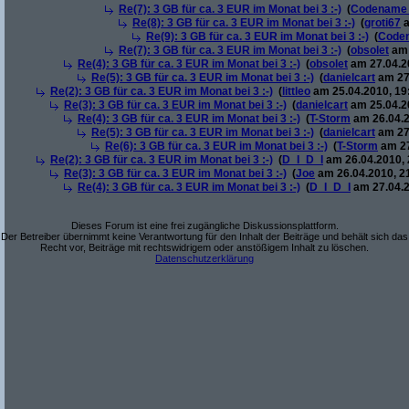
Re(7): 3 GB für ca. 3 EUR im Monat bei 3 :-)
(
Codename
Re(8): 3 GB für ca. 3 EUR im Monat bei 3 :-)
(
groti67
a
Re(9): 3 GB für ca. 3 EUR im Monat bei 3 :-)
(
Code
Re(7): 3 GB für ca. 3 EUR im Monat bei 3 :-)
(
obsolet
am 
Re(4): 3 GB für ca. 3 EUR im Monat bei 3 :-)
(
obsolet
am 27.04.20
Re(5): 3 GB für ca. 3 EUR im Monat bei 3 :-)
(
danielcart
am 27.
Re(2): 3 GB für ca. 3 EUR im Monat bei 3 :-)
(
littleo
am 25.04.2010, 19
Re(3): 3 GB für ca. 3 EUR im Monat bei 3 :-)
(
danielcart
am 25.04.20
Re(4): 3 GB für ca. 3 EUR im Monat bei 3 :-)
(
T-Storm
am 26.04.2
Re(5): 3 GB für ca. 3 EUR im Monat bei 3 :-)
(
danielcart
am 27.
Re(6): 3 GB für ca. 3 EUR im Monat bei 3 :-)
(
T-Storm
am 27
Re(2): 3 GB für ca. 3 EUR im Monat bei 3 :-)
(
D_I_D_I
am 26.04.2010, 
Re(3): 3 GB für ca. 3 EUR im Monat bei 3 :-)
(
Joe
am 26.04.2010, 2
Re(4): 3 GB für ca. 3 EUR im Monat bei 3 :-)
(
D_I_D_I
am 27.04.2
Dieses Forum ist eine frei zugängliche Diskussionsplattform.
Der Betreiber übernimmt keine Verantwortung für den Inhalt der Beiträge und behält sich das
Recht vor, Beiträge mit rechtswidrigem oder anstößigem Inhalt zu löschen.
Datenschutzerklärung