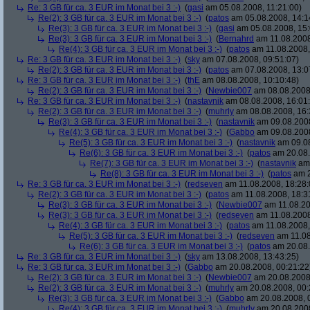
Re: 3 GB für ca. 3 EUR im Monat bei 3 :-)
(
gasi
am 05.08.2008, 11:21:00)
Re(2): 3 GB für ca. 3 EUR im Monat bei 3 :-)
(
patos
am 05.08.2008, 14:1
Re(3): 3 GB für ca. 3 EUR im Monat bei 3 :-)
(
gasi
am 05.08.2008, 15:
Re(3): 3 GB für ca. 3 EUR im Monat bei 3 :-)
(
Bernahrd
am 11.08.2008
Re(4): 3 GB für ca. 3 EUR im Monat bei 3 :-)
(
patos
am 11.08.2008,
Re: 3 GB für ca. 3 EUR im Monat bei 3 :-)
(
sky
am 07.08.2008, 09:51:07)
Re(2): 3 GB für ca. 3 EUR im Monat bei 3 :-)
(
patos
am 07.08.2008, 13:0
Re: 3 GB für ca. 3 EUR im Monat bei 3 :-)
(
thE
am 08.08.2008, 10:10:48)
Re(2): 3 GB für ca. 3 EUR im Monat bei 3 :-)
(
Newbie007
am 08.08.2008,
Re: 3 GB für ca. 3 EUR im Monat bei 3 :-)
(
nastavnik
am 08.08.2008, 16:01
Re(2): 3 GB für ca. 3 EUR im Monat bei 3 :-)
(
muhrly
am 08.08.2008, 16:
Re(3): 3 GB für ca. 3 EUR im Monat bei 3 :-)
(
nastavnik
am 09.08.2008
Re(4): 3 GB für ca. 3 EUR im Monat bei 3 :-)
(
Gabbo
am 09.08.2008
Re(5): 3 GB für ca. 3 EUR im Monat bei 3 :-)
(
nastavnik
am 09.08
Re(6): 3 GB für ca. 3 EUR im Monat bei 3 :-)
(
patos
am 20.08.
Re(7): 3 GB für ca. 3 EUR im Monat bei 3 :-)
(
nastavnik
am 
Re(8): 3 GB für ca. 3 EUR im Monat bei 3 :-)
(
patos
am 2
Re: 3 GB für ca. 3 EUR im Monat bei 3 :-)
(
redseven
am 11.08.2008, 18:28:
Re(2): 3 GB für ca. 3 EUR im Monat bei 3 :-)
(
patos
am 11.08.2008, 18:3
Re(3): 3 GB für ca. 3 EUR im Monat bei 3 :-)
(
Newbie007
am 11.08.20
Re(3): 3 GB für ca. 3 EUR im Monat bei 3 :-)
(
redseven
am 11.08.2008
Re(4): 3 GB für ca. 3 EUR im Monat bei 3 :-)
(
patos
am 11.08.2008,
Re(5): 3 GB für ca. 3 EUR im Monat bei 3 :-)
(
redseven
am 11.08
Re(6): 3 GB für ca. 3 EUR im Monat bei 3 :-)
(
patos
am 20.08.
Re: 3 GB für ca. 3 EUR im Monat bei 3 :-)
(
sky
am 13.08.2008, 13:43:25)
Re: 3 GB für ca. 3 EUR im Monat bei 3 :-)
(
Gabbo
am 20.08.2008, 00:21:22
Re(2): 3 GB für ca. 3 EUR im Monat bei 3 :-)
(
Newbie007
am 20.08.2008,
Re(2): 3 GB für ca. 3 EUR im Monat bei 3 :-)
(
muhrly
am 20.08.2008, 00:
Re(3): 3 GB für ca. 3 EUR im Monat bei 3 :-)
(
Gabbo
am 20.08.2008, 
Re(4): 3 GB für ca. 3 EUR im Monat bei 3 :-)
(
muhrly
am 20.08.2008