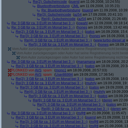
Re(2): Gutscheincode
(
puerst
am 11.09.2008, 10:24:55)
Bluetoothverbindung
(
JML
am 11.09.2008, 10:35:23)
Re: Bluetoothverbindung
(
puerst
am 11.09.2008, 10:39
Re(3): Gutscheincode
(
az54
am 17.09.2008, 20:41:10)
Re(4): Gutscheincode
(
az54
am 17.09.2008, 21:26:48)
Re: 3 GB für ca. 3 EUR im Monat bei 3 :-)
(
jowahl
am 12.09.2008, 08:18:14
Re: 3 GB für ca. 3 EUR im Monat bei 3 :-)
(
hones
am 16.09.2008, 13:42:46)
Re(2): 3 GB für ca. 3 EUR im Monat bei 3 :-)
(
patos
am 16.09.2008, 15:4
Re(3): 3 GB für ca. 3 EUR im Monat bei 3 :-)
(
hones
am 16.09.2008, 1
Re(4): 3 GB für ca. 3 EUR im Monat bei 3 :-)
(
www.turbo-diesel.at
a
Re(5): 3 GB für ca. 3 EUR im Monat bei 3 :-)
(
hones
am 18.09.20
Vom Autor zurückgezogen oder Autor hat seine Registrierung nicht bestätig
Vom Autor zurückgezogen oder Autor hat seine Registrierung nicht bestä
Vom Autor zurückgezogen oder Autor hat seine Registrierung nicht bes
Re: 3 GB für ca. 3 EUR im Monat bei 3 :-)
(
manamana
am 18.09.2008, 20:2
Re(2): 3 GB für ca. 3 EUR im Monat bei 3 :-)
(
patos
am 18.09.2008, 20:3
PLONKED von
AVS
: spam
(
mono1
am 18.09.2008, 20:57:03)
PLONKED von
AVS
: spam
(
User86994
am 19.09.2008, 17:36:54)
Re(2): 3 GB für ca. 3 EUR im Monat bei 3 :-)
(
patos
am 19.09.2008, 18:0
Re(2): 3 GB für ca. 3 EUR im Monat bei 3 :-)
(
muhrly
am 19.09.2008, 19:
Re(3): 3 GB für ca. 3 EUR im Monat bei 3 :-)
(
patos
am 19.09.2008, 20
Re(4): 3 GB für ca. 3 EUR im Monat bei 3 :-)
(
muhrly
am 19.09.2008
Re(5): 3 GB für ca. 3 EUR im Monat bei 3 :-)
(
patos
am 19.09.200
Re(6): 3 GB für ca. 3 EUR im Monat bei 3 :-)
(
deren
am 22.09.
Re(7): 3 GB für ca. 3 EUR im Monat bei 3 :-)
(
patos
am 22.0
Re(8): 3 GB für ca. 3 EUR im Monat bei 3 :-)
(
deren
am 2
Re: 3 GB für ca. 3 EUR im Monat bei 3 :-)
(
m@tt
am 21.09.2008, 11:05:47)
Re(2): 3 GB für ca. 3 EUR im Monat bei 3 :-)
(
puerst
am 21.09.2008, 11:0
Re(3): 3 GB für ca. 3 EUR im Monat bei 3 :-)
(
m@tt
am 21.09.2008, 13
Re(3): 3 GB für ca. 3 EUR im Monat bei 3 :-)
(
m@tt
am 21.09.2008, 13