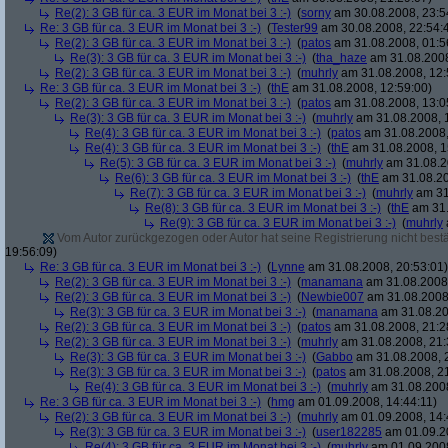
Re(2): 3 GB für ca. 3 EUR im Monat bei 3 :-)
(
sorny
am 30.08.2008, 23:5
Re: 3 GB für ca. 3 EUR im Monat bei 3 :-)
(
Tester99
am 30.08.2008, 22:54:
Re(2): 3 GB für ca. 3 EUR im Monat bei 3 :-)
(
patos
am 31.08.2008, 01:5
Re(3): 3 GB für ca. 3 EUR im Monat bei 3 :-)
(
tha_haze
am 31.08.2008
Re(2): 3 GB für ca. 3 EUR im Monat bei 3 :-)
(
muhrly
am 31.08.2008, 12:
Re: 3 GB für ca. 3 EUR im Monat bei 3 :-)
(
thE
am 31.08.2008, 12:59:00)
Re(2): 3 GB für ca. 3 EUR im Monat bei 3 :-)
(
patos
am 31.08.2008, 13:0
Re(3): 3 GB für ca. 3 EUR im Monat bei 3 :-)
(
muhrly
am 31.08.2008, 
Re(4): 3 GB für ca. 3 EUR im Monat bei 3 :-)
(
patos
am 31.08.2008,
Re(4): 3 GB für ca. 3 EUR im Monat bei 3 :-)
(
thE
am 31.08.2008, 1
Re(5): 3 GB für ca. 3 EUR im Monat bei 3 :-)
(
muhrly
am 31.08.2
Re(6): 3 GB für ca. 3 EUR im Monat bei 3 :-)
(
thE
am 31.08.20
Re(7): 3 GB für ca. 3 EUR im Monat bei 3 :-)
(
muhrly
am 31
Re(8): 3 GB für ca. 3 EUR im Monat bei 3 :-)
(
thE
am 31.
Re(9): 3 GB für ca. 3 EUR im Monat bei 3 :-)
(
muhrly
Vom Autor zurückgezogen oder Autor hat seine Registrierung nicht bestä
19:56:09)
Re: 3 GB für ca. 3 EUR im Monat bei 3 :-)
(
Lynne
am 31.08.2008, 20:53:01)
Re(2): 3 GB für ca. 3 EUR im Monat bei 3 :-)
(
manamana
am 31.08.2008,
Re(2): 3 GB für ca. 3 EUR im Monat bei 3 :-)
(
Newbie007
am 31.08.2008,
Re(3): 3 GB für ca. 3 EUR im Monat bei 3 :-)
(
manamana
am 31.08.20
Re(2): 3 GB für ca. 3 EUR im Monat bei 3 :-)
(
patos
am 31.08.2008, 21:2
Re(2): 3 GB für ca. 3 EUR im Monat bei 3 :-)
(
muhrly
am 31.08.2008, 21:
Re(3): 3 GB für ca. 3 EUR im Monat bei 3 :-)
(
Gabbo
am 31.08.2008, 
Re(3): 3 GB für ca. 3 EUR im Monat bei 3 :-)
(
patos
am 31.08.2008, 21
Re(4): 3 GB für ca. 3 EUR im Monat bei 3 :-)
(
muhrly
am 31.08.2008
Re: 3 GB für ca. 3 EUR im Monat bei 3 :-)
(
hmg
am 01.09.2008, 14:44:11)
Re(2): 3 GB für ca. 3 EUR im Monat bei 3 :-)
(
muhrly
am 01.09.2008, 14:
Re(3): 3 GB für ca. 3 EUR im Monat bei 3 :-)
(
user182285
am 01.09.20
Re(4): 3 GB für ca. 3 EUR im Monat bei 3 :-)
(
muhrly
am 01.09.2008