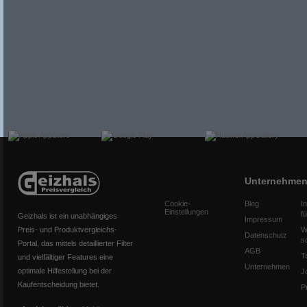
Unternehme
Cookie-
Blog
I
Einstellungen
f
Geizhals ist ein unabhängiges
Impressum
Preis- und Produktvergleichs-
W
Datenschutz
s
Portal, das mittels detaillierter Filter
AGB
T
und vielfältiger Features eine
Unternehmen
optimale Hilfestellung bei der
J
Kaufentscheidung bietet.
P