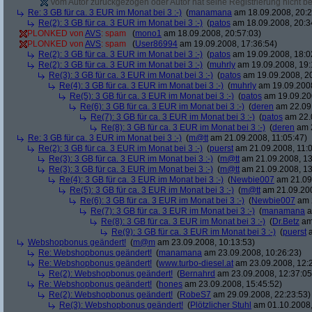
Vom Autor zurückgezogen oder Autor hat seine Registrierung nicht bes
Re: 3 GB für ca. 3 EUR im Monat bei 3 :-)
(
manamana
am 18.09.2008, 20:2
Re(2): 3 GB für ca. 3 EUR im Monat bei 3 :-)
(
patos
am 18.09.2008, 20:3
PLONKED von
AVS
: spam
(
mono1
am 18.09.2008, 20:57:03)
PLONKED von
AVS
: spam
(
User86994
am 19.09.2008, 17:36:54)
Re(2): 3 GB für ca. 3 EUR im Monat bei 3 :-)
(
patos
am 19.09.2008, 18:0
Re(2): 3 GB für ca. 3 EUR im Monat bei 3 :-)
(
muhrly
am 19.09.2008, 19:
Re(3): 3 GB für ca. 3 EUR im Monat bei 3 :-)
(
patos
am 19.09.2008, 20
Re(4): 3 GB für ca. 3 EUR im Monat bei 3 :-)
(
muhrly
am 19.09.2008
Re(5): 3 GB für ca. 3 EUR im Monat bei 3 :-)
(
patos
am 19.09.200
Re(6): 3 GB für ca. 3 EUR im Monat bei 3 :-)
(
deren
am 22.09.
Re(7): 3 GB für ca. 3 EUR im Monat bei 3 :-)
(
patos
am 22.0
Re(8): 3 GB für ca. 3 EUR im Monat bei 3 :-)
(
deren
am 2
Re: 3 GB für ca. 3 EUR im Monat bei 3 :-)
(
m@tt
am 21.09.2008, 11:05:47)
Re(2): 3 GB für ca. 3 EUR im Monat bei 3 :-)
(
puerst
am 21.09.2008, 11:0
Re(3): 3 GB für ca. 3 EUR im Monat bei 3 :-)
(
m@tt
am 21.09.2008, 13
Re(3): 3 GB für ca. 3 EUR im Monat bei 3 :-)
(
m@tt
am 21.09.2008, 13
Re(4): 3 GB für ca. 3 EUR im Monat bei 3 :-)
(
Newbie007
am 21.09.
Re(5): 3 GB für ca. 3 EUR im Monat bei 3 :-)
(
m@tt
am 21.09.200
Re(6): 3 GB für ca. 3 EUR im Monat bei 3 :-)
(
Newbie007
am 2
Re(7): 3 GB für ca. 3 EUR im Monat bei 3 :-)
(
manamana
a
Re(8): 3 GB für ca. 3 EUR im Monat bei 3 :-)
(
Dr.Betz
am 
Re(9): 3 GB für ca. 3 EUR im Monat bei 3 :-)
(
puerst
a
Webshopbonus geändert!
(
m@m
am 23.09.2008, 10:13:53)
Re: Webshopbonus geändert!
(
manamana
am 23.09.2008, 10:26:23)
Re: Webshopbonus geändert!
(
www.turbo-diesel.at
am 23.09.2008, 12:
Re(2): Webshopbonus geändert!
(
Bernahrd
am 23.09.2008, 12:37:05
Re: Webshopbonus geändert!
(
hones
am 23.09.2008, 15:45:52)
Re(2): Webshopbonus geändert!
(
RobeS7
am 29.09.2008, 22:23:53)
Re(3): Webshopbonus geändert!
(
Plötzlicher Stuhl
am 01.10.2008,