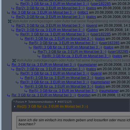
Re(3): 3 GB für ca. 3 EUR im Monat bei 3 :-)
(
user182285
am 20.08.20
Re(2): 3 GB für ca. 3 EUR im Monat bei 3 :-)
(
patos
am 20.08.2008, 08:0
Re: 3 GB für ca. 3 EUR im Monat bei 3 :-)
(
mfdc1
am 20.08.2008, 09:32:22)
Re(2): 3 GB für ca. 3 EUR im Monat bei 3 :-)
(
patos
am 20.08.2008, 09:5
Vom Autor zurückgezogen oder Autor hat seine Registrierung nicht bestätig
Re(2): 3 GB für ca. 3 EUR im Monat bei 3 :-)
(
puerst
am 20.08.2008, 14:
Re(2): 3 GB für ca. 3 EUR im Monat bei 3 :-)
(
Gabbo
am 20.08.2008, 14:
Re(3): 3 GB für ca. 3 EUR im Monat bei 3 :-)
(
user182285
am 20.08.20
Re(4): 3 GB für ca. 3 EUR im Monat bei 3 :-)
(
patos
am 20.08.2008,
Re(5): 3 GB für ca. 3 EUR im Monat bei 3 :-)
(
user182285
am 20.
Re(6): 3 GB für ca. 3 EUR im Monat bei 3 :-)
(
patos
am 20.08.
Re(7): 3 GB für ca. 3 EUR im Monat bei 3 :-)
(
user182285
a
Re(8): 3 GB für ca. 3 EUR im Monat bei 3 :-)
(
patos
am 2
Vom Autor zurückgezogen oder Autor hat seine Registrierung nicht bestä
Re: 3 GB für ca. 3 EUR im Monat bei 3 :-)
(
raumplaner
am 20.08.2008, 15:2
Re(2): 3 GB für ca. 3 EUR im Monat bei 3 :-)
(
patos
am 20.08.2008, 15:3
Re(3): 3 GB für ca. 3 EUR im Monat bei 3 :-)
(
puerst
am 20.08.2008, 1
Re(4): 3 GB für ca. 3 EUR im Monat bei 3 :-)
(
patos
am 20.08.2008,
Re(3): 3 GB für ca. 3 EUR im Monat bei 3 :-)
(
raumplaner
am 20.08.20
Re(4): 3 GB für ca. 3 EUR im Monat bei 3 :-)
(
patos
am 20.08.2008,
Re(5): 3 GB für ca. 3 EUR im Monat bei 3 :-)
(
raumplaner
am 20.
Re: 3 GB für ca. 3 EUR im Monat bei 3 :-)
(
bignfan
am 21.08.2008, 11:42:3
^
Forum
Telekommunikation
#
4972125
Re(2): 3 GB für ca. 3 EUR im Monat bei 3 :-)
kann ich die sim einfach ins modem geben und lossurfen oder muss i
beachten?