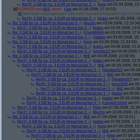
Re(3): 3 GB für ca. 3 EUR im Monat bei 3 :-)
(
hmg
am 01.09.2008, 15:
PLONKED von
AVS
: spam
(
Joe
am 01.09.2008, 17:10:53)
Vom Autor zurückgezogen oder Autor hat seine Registrierung nicht bes
Re(3): 3 GB für ca. 3 EUR im Monat bei 3 :-)
(
patos
am 01.09.2008, 19
Re: 3 GB für ca. 3 EUR im Monat bei 3 :-)
(
Bucho
am 03.09.2008, 12:19:34
Re(2): 3 GB für ca. 3 EUR im Monat bei 3 :-)
(
patos
am 03.09.2008, 13:5
Re: 3 GB für ca. 3 EUR im Monat bei 3 :-)
(
User86994
am 03.09.2008, 17:4
Re(2): 3 GB für ca. 3 EUR im Monat bei 3 :-)
(
Gabbo
am 03.09.2008, 18:
Re: 3 GB für ca. 3 EUR im Monat bei 3 :-)
(
hmg
am 03.09.2008, 21:33:59)
Re(2): 3 GB für ca. 3 EUR im Monat bei 3 :-)
(
patos
am 04.09.2008, 01:2
Re(2): 3 GB für ca. 3 EUR im Monat bei 3 :-)
(
angelo22
am 04.09.2008, 
Re: 3 GB für ca. 3 EUR im Monat bei 3 :-)
(
thE
am 04.09.2008, 22:09:55)
Re(2): 3 GB für ca. 3 EUR im Monat bei 3 :-)
(
patos
am 04.09.2008, 22:3
Re(3): 3 GB für ca. 3 EUR im Monat bei 3 :-)
(
thE
am 05.09.2008, 08:3
Re(4): 3 GB für ca. 3 EUR im Monat bei 3 :-)
(
Newbie007
am 05.09.
Re(5): 3 GB für ca. 3 EUR im Monat bei 3 :-)
(
thE
am 05.09.2008,
Re(6): 3 GB für ca. 3 EUR im Monat bei 3 :-)
(
Newbie007
am 0
Re(6): 3 GB für ca. 3 EUR im Monat bei 3 :-)
(
enzo500
am 05.
Re(7): 3 GB für ca. 3 EUR im Monat bei 3 :-)
(
thE
am 05.09.
Re(6): 3 GB für ca. 3 EUR im Monat bei 3 :-)
(
patos
am 05.09.
Re(4): 3 GB für ca. 3 EUR im Monat bei 3 :-)
(
patos
am 05.09.2008,
Re(4): 3 GB für ca. 3 EUR im Monat bei 3 :-)
(
LangerLmmel
am 07.
Re(2): 3 GB für ca. 3 EUR im Monat bei 3 :-)
(
hmg
am 07.09.2008, 15:39
Re(2): 3 GB für ca. 3 EUR im Monat bei 3 :-)
(
Bucho
am 10.09.2008, 16:
Re: 3 GB für ca. 3 EUR im Monat bei 3 :-)
(
thE
am 07.09.2008, 02:16:01)
Re(2): 3 GB für ca. 3 EUR im Monat bei 3 :-)
(
patos
am 07.09.2008, 12:2
Re(3): 3 GB für ca. 3 EUR im Monat bei 3 :-)
(
hmg
am 07.09.2008, 15:
Re(4): 3 GB für ca. 3 EUR im Monat bei 3 :-)
(
thE
am 07.09.2008, 1
Re(5): 3 GB für ca. 3 EUR im Monat bei 3 :-)
(
hmg
am 07.09.2008