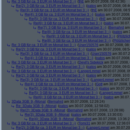
Re: 3 GB für ca. 3 EUR im Monat bei 3 :-)
(
thE
am 30.07.2008, 08:42:36)
Re(2): 3 GB für ca. 3 EUR im Monat bei 3 :-)
(
patos
am 30.07.2008, 08:4
Re(3): 3 GB für ca. 3 EUR im Monat bei 3 :-)
(
thE
am 30.07.2008, 08:5
Re(4): 3 GB für ca. 3 EUR im Monat bei 3 :-)
(
patos
am 30.07.2008,
Re(5): 3 GB für ca. 3 EUR im Monat bei 3 :-)
(
thE
am 30.07.2008,
Re(6): 3 GB für ca. 3 EUR im Monat bei 3 :-)
(
patos
am 30.07.
Re(7): 3 GB für ca. 3 EUR im Monat bei 3 :-)
(
Bernahrd
am 
Re(8): 3 GB für ca. 3 EUR im Monat bei 3 :-)
(
patos
am 3
Re(9): 3 GB für ca. 3 EUR im Monat bei 3 :-)
(
Plötzlic
Re(8): 3 GB für ca. 3 EUR im Monat bei 3 :-)
(
Plötzlicher
Re: 3 GB für ca. 3 EUR im Monat bei 3 :-)
(
User150576
am 30.07.2008, 08:
Re(2): 3 GB für ca. 3 EUR im Monat bei 3 :-)
(
patos
am 30.07.2008, 08:5
Re(3): 3 GB für ca. 3 EUR im Monat bei 3 :-)
(
User150576
am 30.07.2
Re(4): 3 GB für ca. 3 EUR im Monat bei 3 :-)
(
patos
am 30.07.2008,
Re: 3 GB für ca. 3 EUR im Monat bei 3 :-)
(
Devil's Sidekick
am 30.07.2008, 
Re(2): 3 GB für ca. 3 EUR im Monat bei 3 :-)
(
patos
am 30.07.2008, 09:0
Re: 3 GB für ca. 3 EUR im Monat bei 3 :-)
(
LangerLmmel
am 30.07.2008, 0
Re(2): 3 GB für ca. 3 EUR im Monat bei 3 :-)
(
patos
am 30.07.2008, 10:0
Re(3): 3 GB für ca. 3 EUR im Monat bei 3 :-)
(
LangerLmmel
am 30.07.
Re(4): 3 GB für ca. 3 EUR im Monat bei 3 :-)
(
Gott
am 30.07.2008, 
Re(5): 3 GB für ca. 3 EUR im Monat bei 3 :-)
(
patos
am 30.07.200
Re(5): 3 GB für ca. 3 EUR im Monat bei 3 :-)
(
LangerLmmel
am 3
Re(6): 3 GB für ca. 3 EUR im Monat bei 3 :-)
(
patos
am 30.07.
3Data 3GB: 9,-/Monat
(
Bernahrd
am 30.07.2008, 12:26:24)
Re: 3Data 3GB: 9,-/Monat
(
patos
am 30.07.2008, 12:58:02)
Re(2): 3Data 3GB: 9,-/Monat
(
Bernahrd
am 30.07.2008, 13:28:08)
Re(3): 3Data 3GB: 9,-/Monat
(
patos
am 30.07.2008, 13:30:03)
Re(4): 3Data 3GB: 9,-/Monat
(
Bernahrd
am 30.07.2008, 13:36:2
Re: 3 GB für ca. 3 EUR im Monat bei 3 :-)
(
Tomi31
am 30.07.2008, 12:36:0
Re(2): 3 GB für ca. 3 EUR im Monat bei 3 :-)
(
LangerLmmel
am 30.07.20