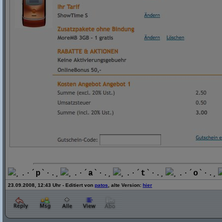
¸.·´
p
`·.¸
¸.·´
a
`·.¸
¸.·´
t
`·.¸
¸.·´
o
`·.¸
23.09.2008, 12:43 Uhr - Editiert von
patos
, alte Version:
hier