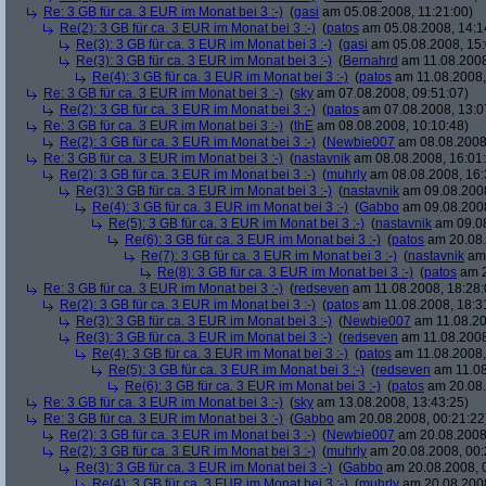
Re: 3 GB für ca. 3 EUR im Monat bei 3 :-)
(
gasi
am 05.08.2008, 11:21:00)
Re(2): 3 GB für ca. 3 EUR im Monat bei 3 :-)
(
patos
am 05.08.2008, 14:1
Re(3): 3 GB für ca. 3 EUR im Monat bei 3 :-)
(
gasi
am 05.08.2008, 15:
Re(3): 3 GB für ca. 3 EUR im Monat bei 3 :-)
(
Bernahrd
am 11.08.2008
Re(4): 3 GB für ca. 3 EUR im Monat bei 3 :-)
(
patos
am 11.08.2008,
Re: 3 GB für ca. 3 EUR im Monat bei 3 :-)
(
sky
am 07.08.2008, 09:51:07)
Re(2): 3 GB für ca. 3 EUR im Monat bei 3 :-)
(
patos
am 07.08.2008, 13:0
Re: 3 GB für ca. 3 EUR im Monat bei 3 :-)
(
thE
am 08.08.2008, 10:10:48)
Re(2): 3 GB für ca. 3 EUR im Monat bei 3 :-)
(
Newbie007
am 08.08.2008,
Re: 3 GB für ca. 3 EUR im Monat bei 3 :-)
(
nastavnik
am 08.08.2008, 16:01
Re(2): 3 GB für ca. 3 EUR im Monat bei 3 :-)
(
muhrly
am 08.08.2008, 16:
Re(3): 3 GB für ca. 3 EUR im Monat bei 3 :-)
(
nastavnik
am 09.08.2008
Re(4): 3 GB für ca. 3 EUR im Monat bei 3 :-)
(
Gabbo
am 09.08.2008
Re(5): 3 GB für ca. 3 EUR im Monat bei 3 :-)
(
nastavnik
am 09.08
Re(6): 3 GB für ca. 3 EUR im Monat bei 3 :-)
(
patos
am 20.08.
Re(7): 3 GB für ca. 3 EUR im Monat bei 3 :-)
(
nastavnik
am 
Re(8): 3 GB für ca. 3 EUR im Monat bei 3 :-)
(
patos
am 2
Re: 3 GB für ca. 3 EUR im Monat bei 3 :-)
(
redseven
am 11.08.2008, 18:28:
Re(2): 3 GB für ca. 3 EUR im Monat bei 3 :-)
(
patos
am 11.08.2008, 18:3
Re(3): 3 GB für ca. 3 EUR im Monat bei 3 :-)
(
Newbie007
am 11.08.20
Re(3): 3 GB für ca. 3 EUR im Monat bei 3 :-)
(
redseven
am 11.08.2008
Re(4): 3 GB für ca. 3 EUR im Monat bei 3 :-)
(
patos
am 11.08.2008,
Re(5): 3 GB für ca. 3 EUR im Monat bei 3 :-)
(
redseven
am 11.08
Re(6): 3 GB für ca. 3 EUR im Monat bei 3 :-)
(
patos
am 20.08.
Re: 3 GB für ca. 3 EUR im Monat bei 3 :-)
(
sky
am 13.08.2008, 13:43:25)
Re: 3 GB für ca. 3 EUR im Monat bei 3 :-)
(
Gabbo
am 20.08.2008, 00:21:22
Re(2): 3 GB für ca. 3 EUR im Monat bei 3 :-)
(
Newbie007
am 20.08.2008,
Re(2): 3 GB für ca. 3 EUR im Monat bei 3 :-)
(
muhrly
am 20.08.2008, 00:
Re(3): 3 GB für ca. 3 EUR im Monat bei 3 :-)
(
Gabbo
am 20.08.2008, 
Re(4): 3 GB für ca. 3 EUR im Monat bei 3 :-)
(
muhrly
am 20.08.2008