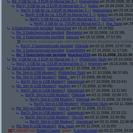
Re: 3 GB für ca. 3 EUR im Monat bei 3 :-)
(
manamana
am 25.09.2008, 20:3
Re(2): 3 GB für ca. 3 EUR im Monat bei 3 :-)
(
patos
am 25.09.2008, 20:3
Re(3): 3 GB für ca. 3 EUR im Monat bei 3 :-)
(
manamana
am 25.09.20
Re(4): 3 GB für ca. 3 EUR im Monat bei 3 :-)
(
patos
am 25.09.2008,
Re(5): 3 GB für ca. 3 EUR im Monat bei 3 :-)
(
007007
am 27.09.2
Re(6): 3 GB für ca. 3 EUR im Monat bei 3 :-)
(
tha_haze
am 29.
3 Gutscheincode benötigt
(
derschlaf
am 16.10.2008, 14:16:50)
Re: 3 Gutscheincode benötigt
(
Bernahrd
am 16.10.2008, 14:22:39)
Re: 3 Gutscheincode benötigt
(
obsolet
am 16.10.2008, 17:57:05)
Vom Autor zurückgezogen oder Autor hat seine Registrierung nicht bes
Re(2): 3 Gutscheincode benötigt
(
Slikslak
am 02.11.2008, 22:07:16)
Re: 3 Gutscheincode benötigt
(
User86994
am 17.10.2008, 11:17:04)
Re: 3 Gutscheincode benötigt
(
markus1016
am 15.11.2008, 23:21:30
Re: 3 GB für ca. 3 EUR im Monat bei 3 :-)
(
Plötzlicher Stuhl
am 16.10.2008,
Re(2): 3 GB für ca. 3 EUR im Monat bei 3 :-)
(
esemes
am 16.10.2008, 20
Sim in USB Modem?
(
danielcart
am 17.10.2008, 08:20:36)
Re: Sim in USB Modem?
(
Plötzlicher Stuhl
am 17.10.2008, 08:37:00)
Re: Sim in USB Modem?
(
MikE_
am 17.10.2008, 08:39:54)
Re(2): Sim in USB Modem?
(
danielcart
am 17.10.2008, 09:33:41)
Re: Sim in USB Modem?
(
muhrly
am 17.10.2008, 11:38:06)
Re(2): Sim in USB Modem?
(
danielcart
am 17.10.2008, 12:11:06)
Re(3): Sim in USB Modem?
(
Slikslak
am 02.11.2008, 22:06:17)
Re(4): Sim in USB Modem?
(
Slikslak
am 02.11.2008, 22:19:40)
Re(5): Sim in USB Modem?
(
Plötzlicher Stuhl
am 03.11.2008,
Re: Sim in USB Modem?
(
Srv-02
am 02.11.2008, 22:21:21)
Re(2): Sim in USB Modem?
(
danielcart
am 02.11.2008, 22:33:12)
Re(3): Sim in USB Modem?
(
Srv-02
am 02.11.2008, 22:34:30)
Re(4): Sim in USB Modem?
(
danielcart
am 02.11.2008, 22:36:0
Re: Sim in USB Modem?
(
tha_haze
am 03.11.2008, 12:11:02)
PLONKED von
Robert Craven
: spam
(
LangerLmmel
am 03.11.2008, 00:24