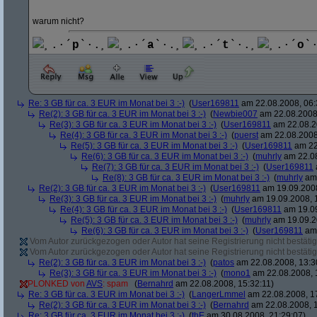
warum nicht?
¸.·´
p
`·.¸
¸.·´
a
`·.¸
¸.·´
t
`·.¸
¸.·´
o
`
Re: 3 GB für ca. 3 EUR im Monat bei 3 :-)
(
User169811
am 22.08.2008, 06:
Re(2): 3 GB für ca. 3 EUR im Monat bei 3 :-)
(
Newbie007
am 22.08.2008,
Re(3): 3 GB für ca. 3 EUR im Monat bei 3 :-)
(
User169811
am 22.08.2
Re(4): 3 GB für ca. 3 EUR im Monat bei 3 :-)
(
puerst
am 22.08.2008
Re(5): 3 GB für ca. 3 EUR im Monat bei 3 :-)
(
User169811
am 22
Re(6): 3 GB für ca. 3 EUR im Monat bei 3 :-)
(
muhrly
am 22.08
Re(7): 3 GB für ca. 3 EUR im Monat bei 3 :-)
(
User169811
Re(8): 3 GB für ca. 3 EUR im Monat bei 3 :-)
(
muhrly
am 
Re(2): 3 GB für ca. 3 EUR im Monat bei 3 :-)
(
User169811
am 19.09.2008
Re(3): 3 GB für ca. 3 EUR im Monat bei 3 :-)
(
muhrly
am 19.09.2008, 
Re(4): 3 GB für ca. 3 EUR im Monat bei 3 :-)
(
User169811
am 19.09
Re(5): 3 GB für ca. 3 EUR im Monat bei 3 :-)
(
muhrly
am 19.09.2
Re(6): 3 GB für ca. 3 EUR im Monat bei 3 :-)
(
User169811
am 
Vom Autor zurückgezogen oder Autor hat seine Registrierung nicht bestätig
Vom Autor zurückgezogen oder Autor hat seine Registrierung nicht bestätig
Re(2): 3 GB für ca. 3 EUR im Monat bei 3 :-)
(
patos
am 22.08.2008, 13:3
Re(3): 3 GB für ca. 3 EUR im Monat bei 3 :-)
(
mono1
am 22.08.2008, 
PLONKED von
AVS
: spam
(
Bernahrd
am 22.08.2008, 15:32:11)
Re: 3 GB für ca. 3 EUR im Monat bei 3 :-)
(
LangerLmmel
am 22.08.2008, 1
Re(2): 3 GB für ca. 3 EUR im Monat bei 3 :-)
(
Bernahrd
am 22.08.2008, 1
Re: 3 GB für ca. 3 EUR im Monat bei 3 :-)
(
thE
am 30.08.2008, 21:29:07)