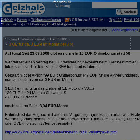
Impressum
|
Werbung
Geizhals
»
Forum
»
Telekommunikation
»
3 GB für ca. 3 EUR im
Top-100
|
Fresh-100
Monat bei 3 :-) (371 Beiträge, 18949 Mal gelesen)
Du bist nicht angemeldet. [
Login/Registrieren
]
^
Forum
Telekommunikation
#
5033901
3 GB für ca. 3 EUR im Monat bei 3 :-)
Achtung! Seit 23.09.2008 gibt es nurmehr 10 EUR Onlinebonus statt 50!
Wer derzeit einen Vertrag bei 3 unterschreibt, bekommt beim Kauf bestimmter H
Interessant sind in dem Fall die 3GB für mobiles Internet.
Gepaart mit der Aktion "99 EUR Onlinebonus" (49 EUR für die Aktivierungsgeb
man auf kosten von ca. 3 EUR im Monat
3 EUR einmalig für das Endgerät (zB Motorola V3xx)
120 EUR für 24 Monate Showtime S
-50 EUR Gutschrift
macht unterm Strich
3,04 EUR/Monat
Natürlich ist das Angebot mit anderen Vergünstigungen kombinierbar wie "Gra
Werben" (Gratistelefonie zu 3 für den Geworbenen) und/oder "Lässig" (1000 S
oder DVB-H bis zum 27ten Lebensjahr)
http:/
/
www.drei.at/
portal/
de/
privat/
aktionen/
Gratis_Zusatzpaket.html