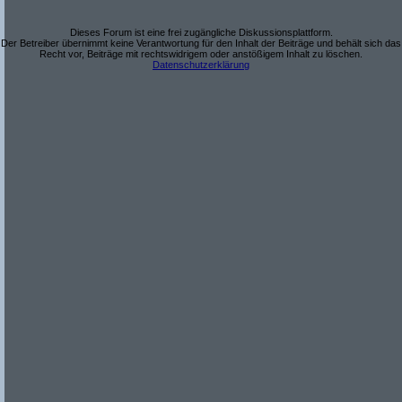
Dieses Forum ist eine frei zugängliche Diskussionsplattform.
Der Betreiber übernimmt keine Verantwortung für den Inhalt der Beiträge und behält sich das
Recht vor, Beiträge mit rechtswidrigem oder anstößigem Inhalt zu löschen.
Datenschutzerklärung