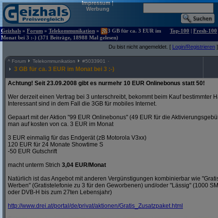
Impressum
|
Werbung
Geizhals
»
Forum
»
Telekommunikation
»
3 GB für ca. 3 EUR im
Top-100
|
Fresh-100
Monat bei 3 :-) (371 Beiträge, 18988 Mal gelesen)
Du bist nicht angemeldet. [
Login/Registrieren
]
^
Forum
Telekommunikation
#
5033901
3 GB für ca. 3 EUR im Monat bei 3 :-)
Achtung! Seit 23.09.2008 gibt es nurmehr 10 EUR Onlinebonus statt 50!
Wer derzeit einen Vertrag bei 3 unterschreibt, bekommt beim Kauf bestimmter H
Interessant sind in dem Fall die 3GB für mobiles Internet.
Gepaart mit der Aktion "99 EUR Onlinebonus" (49 EUR für die Aktivierungsgeb
man auf kosten von ca. 3 EUR im Monat
3 EUR einmalig für das Endgerät (zB Motorola V3xx)
120 EUR für 24 Monate Showtime S
-50 EUR Gutschrift
macht unterm Strich
3,04 EUR/Monat
Natürlich ist das Angebot mit anderen Vergünstigungen kombinierbar wie "Gra
Werben" (Gratistelefonie zu 3 für den Geworbenen) und/oder "Lässig" (1000 S
oder DVB-H bis zum 27ten Lebensjahr)
http:/
/
www.drei.at/
portal/
de/
privat/
aktionen/
Gratis_Zusatzpaket.html