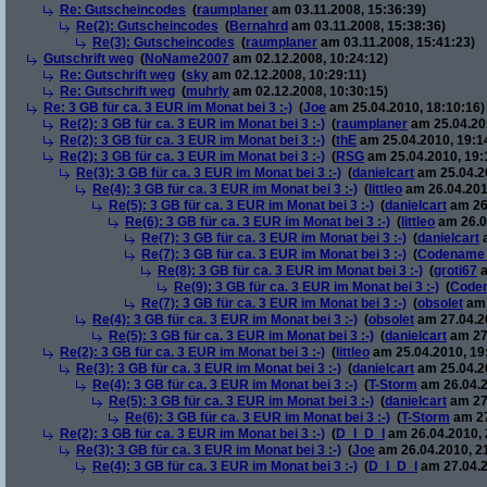
Re: Gutscheincodes
(
raumplaner
am 03.11.2008, 15:36:39)
Re(2): Gutscheincodes
(
Bernahrd
am 03.11.2008, 15:38:36)
Re(3): Gutscheincodes
(
raumplaner
am 03.11.2008, 15:41:23)
Gutschrift weg
(
NoName2007
am 02.12.2008, 10:24:12)
Re: Gutschrift weg
(
sky
am 02.12.2008, 10:29:11)
Re: Gutschrift weg
(
muhrly
am 02.12.2008, 10:30:15)
Re: 3 GB für ca. 3 EUR im Monat bei 3 :-)
(
Joe
am 25.04.2010, 18:10:16)
Re(2): 3 GB für ca. 3 EUR im Monat bei 3 :-)
(
raumplaner
am 25.04.201
Re(2): 3 GB für ca. 3 EUR im Monat bei 3 :-)
(
thE
am 25.04.2010, 19:1
Re(2): 3 GB für ca. 3 EUR im Monat bei 3 :-)
(
RSG
am 25.04.2010, 19:
Re(3): 3 GB für ca. 3 EUR im Monat bei 3 :-)
(
danielcart
am 25.04.20
Re(4): 3 GB für ca. 3 EUR im Monat bei 3 :-)
(
littleo
am 26.04.201
Re(5): 3 GB für ca. 3 EUR im Monat bei 3 :-)
(
danielcart
am 26.
Re(6): 3 GB für ca. 3 EUR im Monat bei 3 :-)
(
littleo
am 26.0
Re(7): 3 GB für ca. 3 EUR im Monat bei 3 :-)
(
danielcart
a
Re(7): 3 GB für ca. 3 EUR im Monat bei 3 :-)
(
Codename
Re(8): 3 GB für ca. 3 EUR im Monat bei 3 :-)
(
groti67
a
Re(9): 3 GB für ca. 3 EUR im Monat bei 3 :-)
(
Code
Re(7): 3 GB für ca. 3 EUR im Monat bei 3 :-)
(
obsolet
am 
Re(4): 3 GB für ca. 3 EUR im Monat bei 3 :-)
(
obsolet
am 27.04.20
Re(5): 3 GB für ca. 3 EUR im Monat bei 3 :-)
(
danielcart
am 27.
Re(2): 3 GB für ca. 3 EUR im Monat bei 3 :-)
(
littleo
am 25.04.2010, 19
Re(3): 3 GB für ca. 3 EUR im Monat bei 3 :-)
(
danielcart
am 25.04.20
Re(4): 3 GB für ca. 3 EUR im Monat bei 3 :-)
(
T-Storm
am 26.04.2
Re(5): 3 GB für ca. 3 EUR im Monat bei 3 :-)
(
danielcart
am 27.
Re(6): 3 GB für ca. 3 EUR im Monat bei 3 :-)
(
T-Storm
am 27
Re(2): 3 GB für ca. 3 EUR im Monat bei 3 :-)
(
D_I_D_I
am 26.04.2010, 
Re(3): 3 GB für ca. 3 EUR im Monat bei 3 :-)
(
Joe
am 26.04.2010, 2
Re(4): 3 GB für ca. 3 EUR im Monat bei 3 :-)
(
D_I_D_I
am 27.04.2