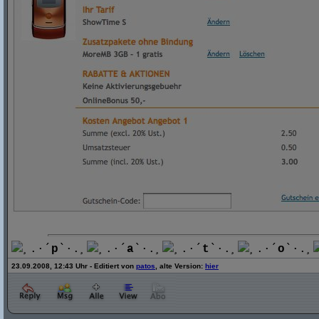
¸.·´
p
`·.¸
¸.·´
a
`·.¸
¸.·´
t
`·.¸
¸.·´
o
`·.¸
23.09.2008, 12:43 Uhr - Editiert von
patos
, alte Version:
hier