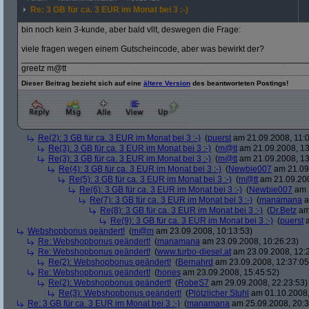
Re: 3 GB für ca. 3 EUR im Monat bei 3 :-)
bin noch kein 3-kunde, aber bald vllt, deswegen die Frage:
viele fragen wegen einem Gutscheincode, aber was bewirkt der?
___________________________________________________________
greetz m@tt
Dieser Beitrag bezieht sich auf eine
ältere Version
des beantworteten Postings!
Re(2): 3 GB für ca. 3 EUR im Monat bei 3 :-)
(
puerst
am 21.09.2008, 11:0
Re(3): 3 GB für ca. 3 EUR im Monat bei 3 :-)
(
m@tt
am 21.09.2008, 13
Re(3): 3 GB für ca. 3 EUR im Monat bei 3 :-)
(
m@tt
am 21.09.2008, 13
Re(4): 3 GB für ca. 3 EUR im Monat bei 3 :-)
(
Newbie007
am 21.09.
Re(5): 3 GB für ca. 3 EUR im Monat bei 3 :-)
(
m@tt
am 21.09.200
Re(6): 3 GB für ca. 3 EUR im Monat bei 3 :-)
(
Newbie007
am 2
Re(7): 3 GB für ca. 3 EUR im Monat bei 3 :-)
(
manamana
a
Re(8): 3 GB für ca. 3 EUR im Monat bei 3 :-)
(
Dr.Betz
am 
Re(9): 3 GB für ca. 3 EUR im Monat bei 3 :-)
(
puerst
a
Webshopbonus geändert!
(
m@m
am 23.09.2008, 10:13:53)
Re: Webshopbonus geändert!
(
manamana
am 23.09.2008, 10:26:23)
Re: Webshopbonus geändert!
(
www.turbo-diesel.at
am 23.09.2008, 12:
Re(2): Webshopbonus geändert!
(
Bernahrd
am 23.09.2008, 12:37:05
Re: Webshopbonus geändert!
(
hones
am 23.09.2008, 15:45:52)
Re(2): Webshopbonus geändert!
(
RobeS7
am 29.09.2008, 22:23:53)
Re(3): Webshopbonus geändert!
(
Plötzlicher Stuhl
am 01.10.2008,
Re: 3 GB für ca. 3 EUR im Monat bei 3 :-)
(
manamana
am 25.09.2008, 20:3