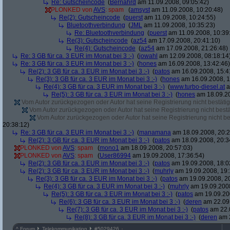
Re: Gutscheincode
(
Bernahrd
am 11.09.2008, 09:05:42)
PLONKED von
AVS
: spam
(
amsyst
am 11.09.2008, 10:20:48)
Re(2): Gutscheincode
(
puerst
am 11.09.2008, 10:24:55)
Bluetoothverbindung
(
JML
am 11.09.2008, 10:35:23)
Re: Bluetoothverbindung
(
puerst
am 11.09.2008, 10:39
Re(3): Gutscheincode
(
az54
am 17.09.2008, 20:41:10)
Re(4): Gutscheincode
(
az54
am 17.09.2008, 21:26:48)
Re: 3 GB für ca. 3 EUR im Monat bei 3 :-)
(
jowahl
am 12.09.2008, 08:18:14
Re: 3 GB für ca. 3 EUR im Monat bei 3 :-)
(
hones
am 16.09.2008, 13:42:46)
Re(2): 3 GB für ca. 3 EUR im Monat bei 3 :-)
(
patos
am 16.09.2008, 15:4
Re(3): 3 GB für ca. 3 EUR im Monat bei 3 :-)
(
hones
am 16.09.2008, 1
Re(4): 3 GB für ca. 3 EUR im Monat bei 3 :-)
(
www.turbo-diesel.at
a
Re(5): 3 GB für ca. 3 EUR im Monat bei 3 :-)
(
hones
am 18.09.20
Vom Autor zurückgezogen oder Autor hat seine Registrierung nicht bestätig
Vom Autor zurückgezogen oder Autor hat seine Registrierung nicht bestä
Vom Autor zurückgezogen oder Autor hat seine Registrierung nicht bes
20:38:12)
Re: 3 GB für ca. 3 EUR im Monat bei 3 :-)
(
manamana
am 18.09.2008, 20:2
Re(2): 3 GB für ca. 3 EUR im Monat bei 3 :-)
(
patos
am 18.09.2008, 20:3
PLONKED von
AVS
: spam
(
mono1
am 18.09.2008, 20:57:03)
PLONKED von
AVS
: spam
(
User86994
am 19.09.2008, 17:36:54)
Re(2): 3 GB für ca. 3 EUR im Monat bei 3 :-)
(
patos
am 19.09.2008, 18:0
Re(2): 3 GB für ca. 3 EUR im Monat bei 3 :-)
(
muhrly
am 19.09.2008, 19:
Re(3): 3 GB für ca. 3 EUR im Monat bei 3 :-)
(
patos
am 19.09.2008, 20
Re(4): 3 GB für ca. 3 EUR im Monat bei 3 :-)
(
muhrly
am 19.09.2008
Re(5): 3 GB für ca. 3 EUR im Monat bei 3 :-)
(
patos
am 19.09.200
Re(6): 3 GB für ca. 3 EUR im Monat bei 3 :-)
(
deren
am 22.09.
Re(7): 3 GB für ca. 3 EUR im Monat bei 3 :-)
(
patos
am 22.0
Re(8): 3 GB für ca. 3 EUR im Monat bei 3 :-)
(
deren
am 2
^
Forum
Telekommunikation
#
5029426