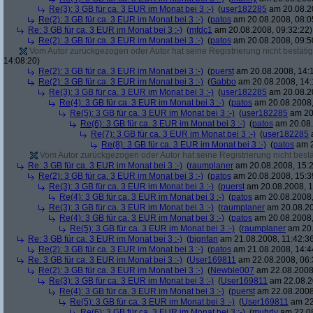
Re(3): 3 GB für ca. 3 EUR im Monat bei 3 :-)
(
user182285
am 20.08.20
Re(2): 3 GB für ca. 3 EUR im Monat bei 3 :-)
(
patos
am 20.08.2008, 08:0
Re: 3 GB für ca. 3 EUR im Monat bei 3 :-)
(
mfdc1
am 20.08.2008, 09:32:22)
Re(2): 3 GB für ca. 3 EUR im Monat bei 3 :-)
(
patos
am 20.08.2008, 09:5
Vom Autor zurückgezogen oder Autor hat seine Registrierung nicht bestätig
14:08:20)
Re(2): 3 GB für ca. 3 EUR im Monat bei 3 :-)
(
puerst
am 20.08.2008, 14:
Re(2): 3 GB für ca. 3 EUR im Monat bei 3 :-)
(
Gabbo
am 20.08.2008, 14:
Re(3): 3 GB für ca. 3 EUR im Monat bei 3 :-)
(
user182285
am 20.08.20
Re(4): 3 GB für ca. 3 EUR im Monat bei 3 :-)
(
patos
am 20.08.2008,
Re(5): 3 GB für ca. 3 EUR im Monat bei 3 :-)
(
user182285
am 20.
Re(6): 3 GB für ca. 3 EUR im Monat bei 3 :-)
(
patos
am 20.08.
Re(7): 3 GB für ca. 3 EUR im Monat bei 3 :-)
(
user182285
a
Re(8): 3 GB für ca. 3 EUR im Monat bei 3 :-)
(
patos
am 2
Vom Autor zurückgezogen oder Autor hat seine Registrierung nicht bestä
Re: 3 GB für ca. 3 EUR im Monat bei 3 :-)
(
raumplaner
am 20.08.2008, 15:2
Re(2): 3 GB für ca. 3 EUR im Monat bei 3 :-)
(
patos
am 20.08.2008, 15:3
Re(3): 3 GB für ca. 3 EUR im Monat bei 3 :-)
(
puerst
am 20.08.2008, 1
Re(4): 3 GB für ca. 3 EUR im Monat bei 3 :-)
(
patos
am 20.08.2008,
Re(3): 3 GB für ca. 3 EUR im Monat bei 3 :-)
(
raumplaner
am 20.08.20
Re(4): 3 GB für ca. 3 EUR im Monat bei 3 :-)
(
patos
am 20.08.2008,
Re(5): 3 GB für ca. 3 EUR im Monat bei 3 :-)
(
raumplaner
am 20.
Re: 3 GB für ca. 3 EUR im Monat bei 3 :-)
(
bignfan
am 21.08.2008, 11:42:3
Re(2): 3 GB für ca. 3 EUR im Monat bei 3 :-)
(
patos
am 21.08.2008, 14:4
Re: 3 GB für ca. 3 EUR im Monat bei 3 :-)
(
User169811
am 22.08.2008, 06:
Re(2): 3 GB für ca. 3 EUR im Monat bei 3 :-)
(
Newbie007
am 22.08.2008,
Re(3): 3 GB für ca. 3 EUR im Monat bei 3 :-)
(
User169811
am 22.08.2
Re(4): 3 GB für ca. 3 EUR im Monat bei 3 :-)
(
puerst
am 22.08.2008
Re(5): 3 GB für ca. 3 EUR im Monat bei 3 :-)
(
User169811
am 22
Re(6): 3 GB für ca. 3 EUR im Monat bei 3 :-)
(
muhrly
am 22.08