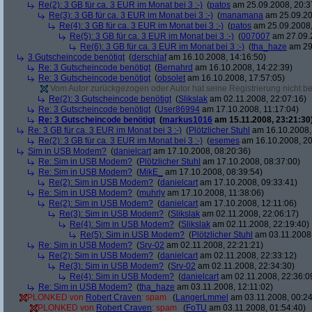
Re(2): 3 GB für ca. 3 EUR im Monat bei 3 :-)
(
patos
am 25.09.2008, 20:3
Re(3): 3 GB für ca. 3 EUR im Monat bei 3 :-)
(
manamana
am 25.09.20
Re(4): 3 GB für ca. 3 EUR im Monat bei 3 :-)
(
patos
am 25.09.2008,
Re(5): 3 GB für ca. 3 EUR im Monat bei 3 :-)
(
007007
am 27.09.2
Re(6): 3 GB für ca. 3 EUR im Monat bei 3 :-)
(
tha_haze
am 29.
3 Gutscheincode benötigt
(
derschlaf
am 16.10.2008, 14:16:50)
Re: 3 Gutscheincode benötigt
(
Bernahrd
am 16.10.2008, 14:22:39)
Re: 3 Gutscheincode benötigt
(
obsolet
am 16.10.2008, 17:57:05)
Vom Autor zurückgezogen oder Autor hat seine Registrierung nicht bes
Re(2): 3 Gutscheincode benötigt
(
Slikslak
am 02.11.2008, 22:07:16)
Re: 3 Gutscheincode benötigt
(
User86994
am 17.10.2008, 11:17:04)
Re: 3 Gutscheincode benötigt
(
markus1016
am 15.11.2008, 23:21:30
Re: 3 GB für ca. 3 EUR im Monat bei 3 :-)
(
Plötzlicher Stuhl
am 16.10.2008,
Re(2): 3 GB für ca. 3 EUR im Monat bei 3 :-)
(
esemes
am 16.10.2008, 20
Sim in USB Modem?
(
danielcart
am 17.10.2008, 08:20:36)
Re: Sim in USB Modem?
(
Plötzlicher Stuhl
am 17.10.2008, 08:37:00)
Re: Sim in USB Modem?
(
MikE_
am 17.10.2008, 08:39:54)
Re(2): Sim in USB Modem?
(
danielcart
am 17.10.2008, 09:33:41)
Re: Sim in USB Modem?
(
muhrly
am 17.10.2008, 11:38:06)
Re(2): Sim in USB Modem?
(
danielcart
am 17.10.2008, 12:11:06)
Re(3): Sim in USB Modem?
(
Slikslak
am 02.11.2008, 22:06:17)
Re(4): Sim in USB Modem?
(
Slikslak
am 02.11.2008, 22:19:40)
Re(5): Sim in USB Modem?
(
Plötzlicher Stuhl
am 03.11.2008,
Re: Sim in USB Modem?
(
Srv-02
am 02.11.2008, 22:21:21)
Re(2): Sim in USB Modem?
(
danielcart
am 02.11.2008, 22:33:12)
Re(3): Sim in USB Modem?
(
Srv-02
am 02.11.2008, 22:34:30)
Re(4): Sim in USB Modem?
(
danielcart
am 02.11.2008, 22:36:0
Re: Sim in USB Modem?
(
tha_haze
am 03.11.2008, 12:11:02)
PLONKED von
Robert Craven
: spam
(
LangerLmmel
am 03.11.2008, 00:24
PLONKED von
Robert Craven
: spam
(
FoTU
am 03.11.2008, 01:54:40)