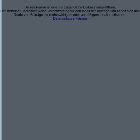
Dieses Forum ist eine frei zugängliche Diskussionsplattform.
Der Betreiber übernimmt keine Verantwortung für den Inhalt der Beiträge und behält sich das
Recht vor, Beiträge mit rechtswidrigem oder anstößigem Inhalt zu löschen.
Datenschutzerklärung