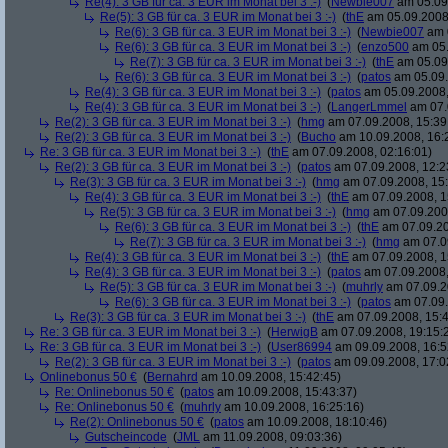
Re(4): 3 GB für ca. 3 EUR im Monat bei 3 :-)
(
Newbie007
am 05.09.
Re(5): 3 GB für ca. 3 EUR im Monat bei 3 :-)
(
thE
am 05.09.2008,
Re(6): 3 GB für ca. 3 EUR im Monat bei 3 :-)
(
Newbie007
am 0
Re(6): 3 GB für ca. 3 EUR im Monat bei 3 :-)
(
enzo500
am 05.
Re(7): 3 GB für ca. 3 EUR im Monat bei 3 :-)
(
thE
am 05.09.
Re(6): 3 GB für ca. 3 EUR im Monat bei 3 :-)
(
patos
am 05.09.
Re(4): 3 GB für ca. 3 EUR im Monat bei 3 :-)
(
patos
am 05.09.2008,
Re(4): 3 GB für ca. 3 EUR im Monat bei 3 :-)
(
LangerLmmel
am 07.
Re(2): 3 GB für ca. 3 EUR im Monat bei 3 :-)
(
hmg
am 07.09.2008, 15:39
Re(2): 3 GB für ca. 3 EUR im Monat bei 3 :-)
(
Bucho
am 10.09.2008, 16:
Re: 3 GB für ca. 3 EUR im Monat bei 3 :-)
(
thE
am 07.09.2008, 02:16:01)
Re(2): 3 GB für ca. 3 EUR im Monat bei 3 :-)
(
patos
am 07.09.2008, 12:2
Re(3): 3 GB für ca. 3 EUR im Monat bei 3 :-)
(
hmg
am 07.09.2008, 15:
Re(4): 3 GB für ca. 3 EUR im Monat bei 3 :-)
(
thE
am 07.09.2008, 1
Re(5): 3 GB für ca. 3 EUR im Monat bei 3 :-)
(
hmg
am 07.09.2008
Re(6): 3 GB für ca. 3 EUR im Monat bei 3 :-)
(
thE
am 07.09.20
Re(7): 3 GB für ca. 3 EUR im Monat bei 3 :-)
(
hmg
am 07.09
Re(4): 3 GB für ca. 3 EUR im Monat bei 3 :-)
(
thE
am 07.09.2008, 1
Re(4): 3 GB für ca. 3 EUR im Monat bei 3 :-)
(
patos
am 07.09.2008,
Re(5): 3 GB für ca. 3 EUR im Monat bei 3 :-)
(
muhrly
am 07.09.2
Re(6): 3 GB für ca. 3 EUR im Monat bei 3 :-)
(
patos
am 07.09.
Re(3): 3 GB für ca. 3 EUR im Monat bei 3 :-)
(
thE
am 07.09.2008, 15:4
Re: 3 GB für ca. 3 EUR im Monat bei 3 :-)
(
HerwigB
am 07.09.2008, 19:15:
Re: 3 GB für ca. 3 EUR im Monat bei 3 :-)
(
User86994
am 09.09.2008, 16:5
Re(2): 3 GB für ca. 3 EUR im Monat bei 3 :-)
(
patos
am 09.09.2008, 17:0
Onlinebonus 50 €
(
Bernahrd
am 10.09.2008, 15:42:45)
Re: Onlinebonus 50 €
(
patos
am 10.09.2008, 15:43:37)
Re: Onlinebonus 50 €
(
muhrly
am 10.09.2008, 16:25:16)
Re(2): Onlinebonus 50 €
(
patos
am 10.09.2008, 18:10:46)
Gutscheincode
(
JML
am 11.09.2008, 09:03:36)