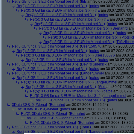
Re: 3 GB für ca. 3 EUR im Monat bei 3 :-)
(
thE
am 30.07.2008, 08:42:36)
Re(2): 3 GB für ca. 3 EUR im Monat bei 3 :-)
(
patos
am 30.07.2008, 08:4
Re(3): 3 GB für ca. 3 EUR im Monat bei 3 :-)
(
thE
am 30.07.2008, 08:5
Re(4): 3 GB für ca. 3 EUR im Monat bei 3 :-)
(
patos
am 30.07.2008,
Re(5): 3 GB für ca. 3 EUR im Monat bei 3 :-)
(
thE
am 30.07.2008,
Re(6): 3 GB für ca. 3 EUR im Monat bei 3 :-)
(
patos
am 30.07.
Re(7): 3 GB für ca. 3 EUR im Monat bei 3 :-)
(
Bernahrd
am 
Re(8): 3 GB für ca. 3 EUR im Monat bei 3 :-)
(
patos
am 3
Re(9): 3 GB für ca. 3 EUR im Monat bei 3 :-)
(
Plötzlic
Re(8): 3 GB für ca. 3 EUR im Monat bei 3 :-)
(
Plötzlicher
Re: 3 GB für ca. 3 EUR im Monat bei 3 :-)
(
User150576
am 30.07.2008, 08:
Re(2): 3 GB für ca. 3 EUR im Monat bei 3 :-)
(
patos
am 30.07.2008, 08:5
Re(3): 3 GB für ca. 3 EUR im Monat bei 3 :-)
(
User150576
am 30.07.2
Re(4): 3 GB für ca. 3 EUR im Monat bei 3 :-)
(
patos
am 30.07.2008,
Re: 3 GB für ca. 3 EUR im Monat bei 3 :-)
(
Devil's Sidekick
am 30.07.2008, 
Re(2): 3 GB für ca. 3 EUR im Monat bei 3 :-)
(
patos
am 30.07.2008, 09:0
Re: 3 GB für ca. 3 EUR im Monat bei 3 :-)
(
LangerLmmel
am 30.07.2008, 0
Re(2): 3 GB für ca. 3 EUR im Monat bei 3 :-)
(
patos
am 30.07.2008, 10:0
Re(3): 3 GB für ca. 3 EUR im Monat bei 3 :-)
(
LangerLmmel
am 30.07.
Re(4): 3 GB für ca. 3 EUR im Monat bei 3 :-)
(
Gott
am 30.07.2008, 
Re(5): 3 GB für ca. 3 EUR im Monat bei 3 :-)
(
patos
am 30.07.200
Re(5): 3 GB für ca. 3 EUR im Monat bei 3 :-)
(
LangerLmmel
am 3
Re(6): 3 GB für ca. 3 EUR im Monat bei 3 :-)
(
patos
am 30.07.
3Data 3GB: 9,-/Monat
(
Bernahrd
am 30.07.2008, 12:26:24)
Re: 3Data 3GB: 9,-/Monat
(
patos
am 30.07.2008, 12:58:02)
Re(2): 3Data 3GB: 9,-/Monat
(
Bernahrd
am 30.07.2008, 13:28:08)
Re(3): 3Data 3GB: 9,-/Monat
(
patos
am 30.07.2008, 13:30:03)
Re(4): 3Data 3GB: 9,-/Monat
(
Bernahrd
am 30.07.2008, 13:36:2
Re: 3 GB für ca. 3 EUR im Monat bei 3 :-)
(
Tomi31
am 30.07.2008, 12:36:0
Re(2): 3 GB für ca. 3 EUR im Monat bei 3 :-)
(
LangerLmmel
am 30.07.20