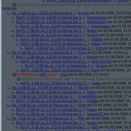
Re(9): 3 GB für ca. 3 EUR im Monat bei 3 :-)
(
muhrly
Vom Autor zurückgezogen oder Autor hat seine Registrierung nicht bestä
19:56:09)
Re: 3 GB für ca. 3 EUR im Monat bei 3 :-)
(
Lynne
am 31.08.2008, 20:53:01)
Re(2): 3 GB für ca. 3 EUR im Monat bei 3 :-)
(
manamana
am 31.08.2008,
Re(2): 3 GB für ca. 3 EUR im Monat bei 3 :-)
(
Newbie007
am 31.08.2008,
Re(3): 3 GB für ca. 3 EUR im Monat bei 3 :-)
(
manamana
am 31.08.20
Re(2): 3 GB für ca. 3 EUR im Monat bei 3 :-)
(
patos
am 31.08.2008, 21:2
Re(2): 3 GB für ca. 3 EUR im Monat bei 3 :-)
(
muhrly
am 31.08.2008, 21:
Re(3): 3 GB für ca. 3 EUR im Monat bei 3 :-)
(
Gabbo
am 31.08.2008, 
Re(3): 3 GB für ca. 3 EUR im Monat bei 3 :-)
(
patos
am 31.08.2008, 21
Re(4): 3 GB für ca. 3 EUR im Monat bei 3 :-)
(
muhrly
am 31.08.2008
Re: 3 GB für ca. 3 EUR im Monat bei 3 :-)
(
hmg
am 01.09.2008, 14:44:11)
Re(2): 3 GB für ca. 3 EUR im Monat bei 3 :-)
(
muhrly
am 01.09.2008, 14:
Re(3): 3 GB für ca. 3 EUR im Monat bei 3 :-)
(
user182285
am 01.09.20
Re(4): 3 GB für ca. 3 EUR im Monat bei 3 :-)
(
muhrly
am 01.09.2008
Re(3): 3 GB für ca. 3 EUR im Monat bei 3 :-)
(
hmg
am 01.09.2008, 15:
PLONKED von
AVS
: spam
(
Joe
am 01.09.2008, 17:10:53)
Vom Autor zurückgezogen oder Autor hat seine Registrierung nicht bes
Re(3): 3 GB für ca. 3 EUR im Monat bei 3 :-)
(
patos
am 01.09.2008, 19
Re: 3 GB für ca. 3 EUR im Monat bei 3 :-)
(
Bucho
am 03.09.2008, 12:19:34
Re(2): 3 GB für ca. 3 EUR im Monat bei 3 :-)
(
patos
am 03.09.2008, 13:5
Re: 3 GB für ca. 3 EUR im Monat bei 3 :-)
(
User86994
am 03.09.2008, 17:4
Re(2): 3 GB für ca. 3 EUR im Monat bei 3 :-)
(
Gabbo
am 03.09.2008, 18:
Re: 3 GB für ca. 3 EUR im Monat bei 3 :-)
(
hmg
am 03.09.2008, 21:33:59)
Re(2): 3 GB für ca. 3 EUR im Monat bei 3 :-)
(
patos
am 04.09.2008, 01:2
Re(2): 3 GB für ca. 3 EUR im Monat bei 3 :-)
(
angelo22
am 04.09.2008, 
Re: 3 GB für ca. 3 EUR im Monat bei 3 :-)
(
thE
am 04.09.2008, 22:09:55)
Re(2): 3 GB für ca. 3 EUR im Monat bei 3 :-)
(
patos
am 04.09.2008, 22:3
Re(3): 3 GB für ca. 3 EUR im Monat bei 3 :-)
(
thE
am 05.09.2008, 08:3