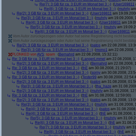
Re(7): 3 GB für ca. 3 EUR im Monat bei 3 :-)
(
User169811
Re(8): 3 GB für ca. 3 EUR im Monat bei 3 :-)
(
muhrly
am 
Re(2): 3 GB für ca. 3 EUR im Monat bei 3 :-)
(
User169811
am 19.09.2008
Re(3): 3 GB für ca. 3 EUR im Monat bei 3 :-)
(
muhrly
am 19.09.2008, 
Re(4): 3 GB für ca. 3 EUR im Monat bei 3 :-)
(
User169811
am 19.09
Re(5): 3 GB für ca. 3 EUR im Monat bei 3 :-)
(
muhrly
am 19.09.2
Re(6): 3 GB für ca. 3 EUR im Monat bei 3 :-)
(
User169811
am 
Vom Autor zurückgezogen oder Autor hat seine Registrierung nicht bestätig
Vom Autor zurückgezogen oder Autor hat seine Registrierung nicht bestätig
Re(2): 3 GB für ca. 3 EUR im Monat bei 3 :-)
(
patos
am 22.08.2008, 13:3
Re(3): 3 GB für ca. 3 EUR im Monat bei 3 :-)
(
mono1
am 22.08.2008, 
PLONKED von
AVS
: spam
(
Bernahrd
am 22.08.2008, 15:32:11)
Re: 3 GB für ca. 3 EUR im Monat bei 3 :-)
(
LangerLmmel
am 22.08.2008, 1
Re(2): 3 GB für ca. 3 EUR im Monat bei 3 :-)
(
Bernahrd
am 22.08.2008, 1
Re: 3 GB für ca. 3 EUR im Monat bei 3 :-)
(
thE
am 30.08.2008, 21:29:07)
Re(2): 3 GB für ca. 3 EUR im Monat bei 3 :-)
(
sorny
am 30.08.2008, 23:5
Re: 3 GB für ca. 3 EUR im Monat bei 3 :-)
(
Tester99
am 30.08.2008, 22:54:
Re(2): 3 GB für ca. 3 EUR im Monat bei 3 :-)
(
patos
am 31.08.2008, 01:5
Re(3): 3 GB für ca. 3 EUR im Monat bei 3 :-)
(
tha_haze
am 31.08.2008
Re(2): 3 GB für ca. 3 EUR im Monat bei 3 :-)
(
muhrly
am 31.08.2008, 12:
Re: 3 GB für ca. 3 EUR im Monat bei 3 :-)
(
thE
am 31.08.2008, 12:59:00)
Re(2): 3 GB für ca. 3 EUR im Monat bei 3 :-)
(
patos
am 31.08.2008, 13:0
Re(3): 3 GB für ca. 3 EUR im Monat bei 3 :-)
(
muhrly
am 31.08.2008, 
Re(4): 3 GB für ca. 3 EUR im Monat bei 3 :-)
(
patos
am 31.08.2008,
Re(4): 3 GB für ca. 3 EUR im Monat bei 3 :-)
(
thE
am 31.08.2008, 1
Re(5): 3 GB für ca. 3 EUR im Monat bei 3 :-)
(
muhrly
am 31.08.2
Re(6): 3 GB für ca. 3 EUR im Monat bei 3 :-)
(
thE
am 31.08.20
Re(7): 3 GB für ca. 3 EUR im Monat bei 3 :-)
(
muhrly
am 31
Re(8): 3 GB für ca. 3 EUR im Monat bei 3 :-)
(
thE
am 31.