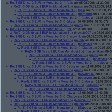
Re: 3 GB für ca. 3 EUR im Monat bei 3 :-)
(
gasi
am 05.08.2008, 11:21:00)
Re(2): 3 GB für ca. 3 EUR im Monat bei 3 :-)
(
patos
am 05.08.2008, 14:1
Re(3): 3 GB für ca. 3 EUR im Monat bei 3 :-)
(
gasi
am 05.08.2008, 15:
Re(3): 3 GB für ca. 3 EUR im Monat bei 3 :-)
(
Bernahrd
am 11.08.2008
Re(4): 3 GB für ca. 3 EUR im Monat bei 3 :-)
(
patos
am 11.08.2008,
Re: 3 GB für ca. 3 EUR im Monat bei 3 :-)
(
sky
am 07.08.2008, 09:51:07)
Re(2): 3 GB für ca. 3 EUR im Monat bei 3 :-)
(
patos
am 07.08.2008, 13:0
Re: 3 GB für ca. 3 EUR im Monat bei 3 :-)
(
thE
am 08.08.2008, 10:10:48)
Re(2): 3 GB für ca. 3 EUR im Monat bei 3 :-)
(
Newbie007
am 08.08.2008,
Re: 3 GB für ca. 3 EUR im Monat bei 3 :-)
(
nastavnik
am 08.08.2008, 16:01
Re(2): 3 GB für ca. 3 EUR im Monat bei 3 :-)
(
muhrly
am 08.08.2008, 16:
Re(3): 3 GB für ca. 3 EUR im Monat bei 3 :-)
(
nastavnik
am 09.08.2008
Re(4): 3 GB für ca. 3 EUR im Monat bei 3 :-)
(
Gabbo
am 09.08.2008
Re(5): 3 GB für ca. 3 EUR im Monat bei 3 :-)
(
nastavnik
am 09.08
Re(6): 3 GB für ca. 3 EUR im Monat bei 3 :-)
(
patos
am 20.08.
Re(7): 3 GB für ca. 3 EUR im Monat bei 3 :-)
(
nastavnik
am 
Re(8): 3 GB für ca. 3 EUR im Monat bei 3 :-)
(
patos
am 2
Re: 3 GB für ca. 3 EUR im Monat bei 3 :-)
(
redseven
am 11.08.2008, 18:28:
Re(2): 3 GB für ca. 3 EUR im Monat bei 3 :-)
(
patos
am 11.08.2008, 18:3
Re(3): 3 GB für ca. 3 EUR im Monat bei 3 :-)
(
Newbie007
am 11.08.20
Re(3): 3 GB für ca. 3 EUR im Monat bei 3 :-)
(
redseven
am 11.08.2008
Re(4): 3 GB für ca. 3 EUR im Monat bei 3 :-)
(
patos
am 11.08.2008,
Re(5): 3 GB für ca. 3 EUR im Monat bei 3 :-)
(
redseven
am 11.08
Re(6): 3 GB für ca. 3 EUR im Monat bei 3 :-)
(
patos
am 20.08.
Re: 3 GB für ca. 3 EUR im Monat bei 3 :-)
(
sky
am 13.08.2008, 13:43:25)
Re: 3 GB für ca. 3 EUR im Monat bei 3 :-)
(
Gabbo
am 20.08.2008, 00:21:22
Re(2): 3 GB für ca. 3 EUR im Monat bei 3 :-)
(
Newbie007
am 20.08.2008,
Re(2): 3 GB für ca. 3 EUR im Monat bei 3 :-)
(
muhrly
am 20.08.2008, 00:
Re(3): 3 GB für ca. 3 EUR im Monat bei 3 :-)
(
Gabbo
am 20.08.2008, 
Re(4): 3 GB für ca. 3 EUR im Monat bei 3 :-)
(
muhrly
am 20.08.2008