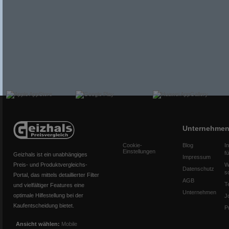
Unternehme
Cookie-
Blog
I
Einstellungen
f
Geizhals ist ein unabhängiges
Impressum
Preis- und Produktvergleichs-
W
Datenschutz
s
Portal, das mittels detaillierter Filter
AGB
T
und vielfältiger Features eine
Unternehmen
optimale Hilfestellung bei der
J
Kaufentscheidung bietet.
P
Ansicht wählen:
Mobile