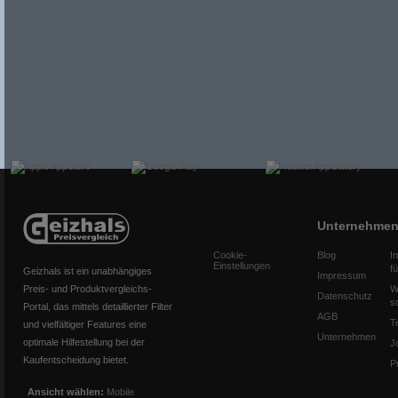
Unternehme
Cookie-
Blog
I
Einstellungen
f
Geizhals ist ein unabhängiges
Impressum
Preis- und Produktvergleichs-
W
Datenschutz
s
Portal, das mittels detaillierter Filter
AGB
T
und vielfältiger Features eine
Unternehmen
optimale Hilfestellung bei der
J
Kaufentscheidung bietet.
P
Ansicht wählen:
Mobile