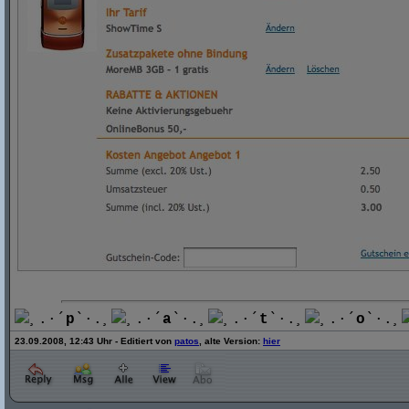
¸.·´
p
`·.¸
¸.·´
a
`·.¸
¸.·´
t
`·.¸
¸.·´
o
`·.¸
23.09.2008, 12:43 Uhr - Editiert von
patos
, alte Version:
hier