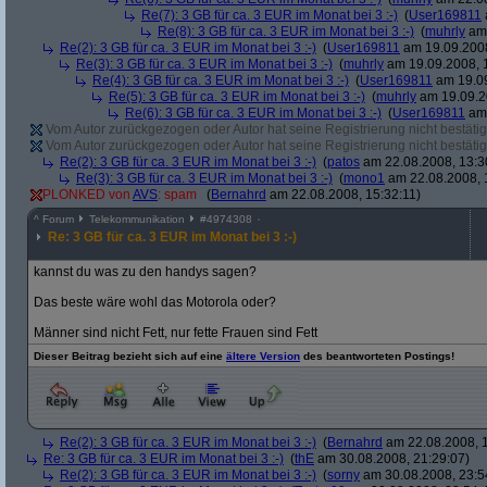
Re(7): 3 GB für ca. 3 EUR im Monat bei 3 :-)
(
User169811
Re(8): 3 GB für ca. 3 EUR im Monat bei 3 :-)
(
muhrly
am 
Re(2): 3 GB für ca. 3 EUR im Monat bei 3 :-)
(
User169811
am 19.09.2008
Re(3): 3 GB für ca. 3 EUR im Monat bei 3 :-)
(
muhrly
am 19.09.2008, 
Re(4): 3 GB für ca. 3 EUR im Monat bei 3 :-)
(
User169811
am 19.09
Re(5): 3 GB für ca. 3 EUR im Monat bei 3 :-)
(
muhrly
am 19.09.2
Re(6): 3 GB für ca. 3 EUR im Monat bei 3 :-)
(
User169811
am 
Vom Autor zurückgezogen oder Autor hat seine Registrierung nicht bestätig
Vom Autor zurückgezogen oder Autor hat seine Registrierung nicht bestätig
Re(2): 3 GB für ca. 3 EUR im Monat bei 3 :-)
(
patos
am 22.08.2008, 13:3
Re(3): 3 GB für ca. 3 EUR im Monat bei 3 :-)
(
mono1
am 22.08.2008, 
PLONKED von
AVS
: spam
(
Bernahrd
am 22.08.2008, 15:32:11)
^
Forum
Telekommunikation
#
4974308
Re: 3 GB für ca. 3 EUR im Monat bei 3 :-)
kannst du was zu den handys sagen?
Das beste wäre wohl das Motorola oder?
Männer sind nicht Fett, nur fette Frauen sind Fett
Dieser Beitrag bezieht sich auf eine
ältere Version
des beantworteten Postings!
Re(2): 3 GB für ca. 3 EUR im Monat bei 3 :-)
(
Bernahrd
am 22.08.2008, 1
Re: 3 GB für ca. 3 EUR im Monat bei 3 :-)
(
thE
am 30.08.2008, 21:29:07)
Re(2): 3 GB für ca. 3 EUR im Monat bei 3 :-)
(
sorny
am 30.08.2008, 23:5