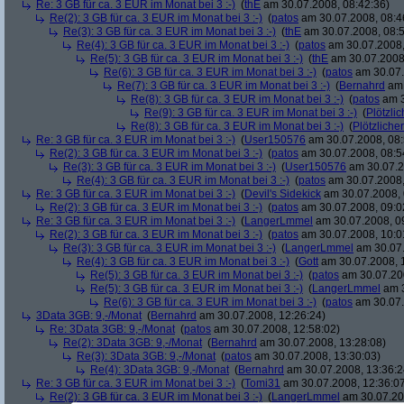
Re: 3 GB für ca. 3 EUR im Monat bei 3 :-)
(
thE
am 30.07.2008, 08:42:36)
Re(2): 3 GB für ca. 3 EUR im Monat bei 3 :-)
(
patos
am 30.07.2008, 08:4
Re(3): 3 GB für ca. 3 EUR im Monat bei 3 :-)
(
thE
am 30.07.2008, 08:5
Re(4): 3 GB für ca. 3 EUR im Monat bei 3 :-)
(
patos
am 30.07.2008,
Re(5): 3 GB für ca. 3 EUR im Monat bei 3 :-)
(
thE
am 30.07.2008,
Re(6): 3 GB für ca. 3 EUR im Monat bei 3 :-)
(
patos
am 30.07.
Re(7): 3 GB für ca. 3 EUR im Monat bei 3 :-)
(
Bernahrd
am 
Re(8): 3 GB für ca. 3 EUR im Monat bei 3 :-)
(
patos
am 3
Re(9): 3 GB für ca. 3 EUR im Monat bei 3 :-)
(
Plötzlic
Re(8): 3 GB für ca. 3 EUR im Monat bei 3 :-)
(
Plötzlicher
Re: 3 GB für ca. 3 EUR im Monat bei 3 :-)
(
User150576
am 30.07.2008, 08:
Re(2): 3 GB für ca. 3 EUR im Monat bei 3 :-)
(
patos
am 30.07.2008, 08:5
Re(3): 3 GB für ca. 3 EUR im Monat bei 3 :-)
(
User150576
am 30.07.2
Re(4): 3 GB für ca. 3 EUR im Monat bei 3 :-)
(
patos
am 30.07.2008,
Re: 3 GB für ca. 3 EUR im Monat bei 3 :-)
(
Devil's Sidekick
am 30.07.2008, 
Re(2): 3 GB für ca. 3 EUR im Monat bei 3 :-)
(
patos
am 30.07.2008, 09:0
Re: 3 GB für ca. 3 EUR im Monat bei 3 :-)
(
LangerLmmel
am 30.07.2008, 0
Re(2): 3 GB für ca. 3 EUR im Monat bei 3 :-)
(
patos
am 30.07.2008, 10:0
Re(3): 3 GB für ca. 3 EUR im Monat bei 3 :-)
(
LangerLmmel
am 30.07.
Re(4): 3 GB für ca. 3 EUR im Monat bei 3 :-)
(
Gott
am 30.07.2008, 
Re(5): 3 GB für ca. 3 EUR im Monat bei 3 :-)
(
patos
am 30.07.200
Re(5): 3 GB für ca. 3 EUR im Monat bei 3 :-)
(
LangerLmmel
am 3
Re(6): 3 GB für ca. 3 EUR im Monat bei 3 :-)
(
patos
am 30.07.
3Data 3GB: 9,-/Monat
(
Bernahrd
am 30.07.2008, 12:26:24)
Re: 3Data 3GB: 9,-/Monat
(
patos
am 30.07.2008, 12:58:02)
Re(2): 3Data 3GB: 9,-/Monat
(
Bernahrd
am 30.07.2008, 13:28:08)
Re(3): 3Data 3GB: 9,-/Monat
(
patos
am 30.07.2008, 13:30:03)
Re(4): 3Data 3GB: 9,-/Monat
(
Bernahrd
am 30.07.2008, 13:36:2
Re: 3 GB für ca. 3 EUR im Monat bei 3 :-)
(
Tomi31
am 30.07.2008, 12:36:0
Re(2): 3 GB für ca. 3 EUR im Monat bei 3 :-)
(
LangerLmmel
am 30.07.20