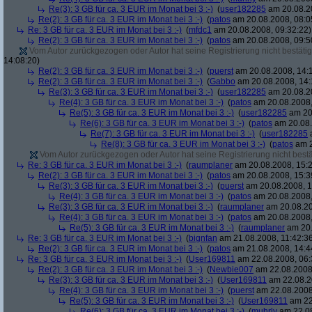
Re(3): 3 GB für ca. 3 EUR im Monat bei 3 :-)
(
user182285
am 20.08.20
Re(2): 3 GB für ca. 3 EUR im Monat bei 3 :-)
(
patos
am 20.08.2008, 08:0
Re: 3 GB für ca. 3 EUR im Monat bei 3 :-)
(
mfdc1
am 20.08.2008, 09:32:22)
Re(2): 3 GB für ca. 3 EUR im Monat bei 3 :-)
(
patos
am 20.08.2008, 09:5
Vom Autor zurückgezogen oder Autor hat seine Registrierung nicht bestätig
14:08:20)
Re(2): 3 GB für ca. 3 EUR im Monat bei 3 :-)
(
puerst
am 20.08.2008, 14:
Re(2): 3 GB für ca. 3 EUR im Monat bei 3 :-)
(
Gabbo
am 20.08.2008, 14:
Re(3): 3 GB für ca. 3 EUR im Monat bei 3 :-)
(
user182285
am 20.08.20
Re(4): 3 GB für ca. 3 EUR im Monat bei 3 :-)
(
patos
am 20.08.2008,
Re(5): 3 GB für ca. 3 EUR im Monat bei 3 :-)
(
user182285
am 20.
Re(6): 3 GB für ca. 3 EUR im Monat bei 3 :-)
(
patos
am 20.08.
Re(7): 3 GB für ca. 3 EUR im Monat bei 3 :-)
(
user182285
a
Re(8): 3 GB für ca. 3 EUR im Monat bei 3 :-)
(
patos
am 2
Vom Autor zurückgezogen oder Autor hat seine Registrierung nicht bestä
Re: 3 GB für ca. 3 EUR im Monat bei 3 :-)
(
raumplaner
am 20.08.2008, 15:2
Re(2): 3 GB für ca. 3 EUR im Monat bei 3 :-)
(
patos
am 20.08.2008, 15:3
Re(3): 3 GB für ca. 3 EUR im Monat bei 3 :-)
(
puerst
am 20.08.2008, 1
Re(4): 3 GB für ca. 3 EUR im Monat bei 3 :-)
(
patos
am 20.08.2008,
Re(3): 3 GB für ca. 3 EUR im Monat bei 3 :-)
(
raumplaner
am 20.08.20
Re(4): 3 GB für ca. 3 EUR im Monat bei 3 :-)
(
patos
am 20.08.2008,
Re(5): 3 GB für ca. 3 EUR im Monat bei 3 :-)
(
raumplaner
am 20.
Re: 3 GB für ca. 3 EUR im Monat bei 3 :-)
(
bignfan
am 21.08.2008, 11:42:3
Re(2): 3 GB für ca. 3 EUR im Monat bei 3 :-)
(
patos
am 21.08.2008, 14:4
Re: 3 GB für ca. 3 EUR im Monat bei 3 :-)
(
User169811
am 22.08.2008, 06:
Re(2): 3 GB für ca. 3 EUR im Monat bei 3 :-)
(
Newbie007
am 22.08.2008,
Re(3): 3 GB für ca. 3 EUR im Monat bei 3 :-)
(
User169811
am 22.08.2
Re(4): 3 GB für ca. 3 EUR im Monat bei 3 :-)
(
puerst
am 22.08.2008
Re(5): 3 GB für ca. 3 EUR im Monat bei 3 :-)
(
User169811
am 22
Re(6): 3 GB für ca. 3 EUR im Monat bei 3 :-)
(
muhrly
am 22.08