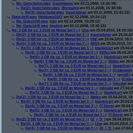
Re: Gutscheincodes
(
raumplaner
am 03.11.2008, 15:36:39)
Re(2): Gutscheincodes
(
Bernahrd
am 03.11.2008, 15:38:36)
Re(3): Gutscheincodes
(
raumplaner
am 03.11.2008, 15:41:23)
Gutschrift weg
(
NoName2007
am 02.12.2008, 10:24:12)
Re: Gutschrift weg
(
sky
am 02.12.2008, 10:29:11)
Re: Gutschrift weg
(
muhrly
am 02.12.2008, 10:30:15)
Re: 3 GB für ca. 3 EUR im Monat bei 3 :-)
(
Joe
am 25.04.2010, 18:10:16)
Re(2): 3 GB für ca. 3 EUR im Monat bei 3 :-)
(
raumplaner
am 25.04.201
Re(2): 3 GB für ca. 3 EUR im Monat bei 3 :-)
(
thE
am 25.04.2010, 19:1
Re(2): 3 GB für ca. 3 EUR im Monat bei 3 :-)
(
RSG
am 25.04.2010, 19:
Re(3): 3 GB für ca. 3 EUR im Monat bei 3 :-)
(
danielcart
am 25.04.20
Re(4): 3 GB für ca. 3 EUR im Monat bei 3 :-)
(
littleo
am 26.04.201
Re(5): 3 GB für ca. 3 EUR im Monat bei 3 :-)
(
danielcart
am 26.
Re(6): 3 GB für ca. 3 EUR im Monat bei 3 :-)
(
littleo
am 26.0
Re(7): 3 GB für ca. 3 EUR im Monat bei 3 :-)
(
danielcart
a
Re(7): 3 GB für ca. 3 EUR im Monat bei 3 :-)
(
Codename
Re(8): 3 GB für ca. 3 EUR im Monat bei 3 :-)
(
groti67
a
Re(9): 3 GB für ca. 3 EUR im Monat bei 3 :-)
(
Code
Re(7): 3 GB für ca. 3 EUR im Monat bei 3 :-)
(
obsolet
am 
Re(4): 3 GB für ca. 3 EUR im Monat bei 3 :-)
(
obsolet
am 27.04.20
Re(5): 3 GB für ca. 3 EUR im Monat bei 3 :-)
(
danielcart
am 27.
Re(2): 3 GB für ca. 3 EUR im Monat bei 3 :-)
(
littleo
am 25.04.2010, 19
Re(3): 3 GB für ca. 3 EUR im Monat bei 3 :-)
(
danielcart
am 25.04.20
Re(4): 3 GB für ca. 3 EUR im Monat bei 3 :-)
(
T-Storm
am 26.04.2
Re(5): 3 GB für ca. 3 EUR im Monat bei 3 :-)
(
danielcart
am 27.
Re(6): 3 GB für ca. 3 EUR im Monat bei 3 :-)
(
T-Storm
am 27
Re(2): 3 GB für ca. 3 EUR im Monat bei 3 :-)
(
D_I_D_I
am 26.04.2010, 
Re(3): 3 GB für ca. 3 EUR im Monat bei 3 :-)
(
Joe
am 26.04.2010, 2
Re(4): 3 GB für ca. 3 EUR im Monat bei 3 :-)
(
D_I_D_I
am 27.04.2