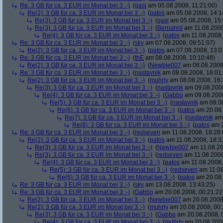
Re: 3 GB für ca. 3 EUR im Monat bei 3 :-)
(
gasi
am 05.08.2008, 11:21:00)
Re(2): 3 GB für ca. 3 EUR im Monat bei 3 :-)
(
patos
am 05.08.2008, 14:1
Re(3): 3 GB für ca. 3 EUR im Monat bei 3 :-)
(
gasi
am 05.08.2008, 15:
Re(3): 3 GB für ca. 3 EUR im Monat bei 3 :-)
(
Bernahrd
am 11.08.2008
Re(4): 3 GB für ca. 3 EUR im Monat bei 3 :-)
(
patos
am 11.08.2008,
Re: 3 GB für ca. 3 EUR im Monat bei 3 :-)
(
sky
am 07.08.2008, 09:51:07)
Re(2): 3 GB für ca. 3 EUR im Monat bei 3 :-)
(
patos
am 07.08.2008, 13:0
Re: 3 GB für ca. 3 EUR im Monat bei 3 :-)
(
thE
am 08.08.2008, 10:10:48)
Re(2): 3 GB für ca. 3 EUR im Monat bei 3 :-)
(
Newbie007
am 08.08.2008,
Re: 3 GB für ca. 3 EUR im Monat bei 3 :-)
(
nastavnik
am 08.08.2008, 16:01
Re(2): 3 GB für ca. 3 EUR im Monat bei 3 :-)
(
muhrly
am 08.08.2008, 16:
Re(3): 3 GB für ca. 3 EUR im Monat bei 3 :-)
(
nastavnik
am 09.08.2008
Re(4): 3 GB für ca. 3 EUR im Monat bei 3 :-)
(
Gabbo
am 09.08.2008
Re(5): 3 GB für ca. 3 EUR im Monat bei 3 :-)
(
nastavnik
am 09.08
Re(6): 3 GB für ca. 3 EUR im Monat bei 3 :-)
(
patos
am 20.08.
Re(7): 3 GB für ca. 3 EUR im Monat bei 3 :-)
(
nastavnik
am 
Re(8): 3 GB für ca. 3 EUR im Monat bei 3 :-)
(
patos
am 2
Re: 3 GB für ca. 3 EUR im Monat bei 3 :-)
(
redseven
am 11.08.2008, 18:28:
Re(2): 3 GB für ca. 3 EUR im Monat bei 3 :-)
(
patos
am 11.08.2008, 18:3
Re(3): 3 GB für ca. 3 EUR im Monat bei 3 :-)
(
Newbie007
am 11.08.20
Re(3): 3 GB für ca. 3 EUR im Monat bei 3 :-)
(
redseven
am 11.08.2008
Re(4): 3 GB für ca. 3 EUR im Monat bei 3 :-)
(
patos
am 11.08.2008,
Re(5): 3 GB für ca. 3 EUR im Monat bei 3 :-)
(
redseven
am 11.08
Re(6): 3 GB für ca. 3 EUR im Monat bei 3 :-)
(
patos
am 20.08.
Re: 3 GB für ca. 3 EUR im Monat bei 3 :-)
(
sky
am 13.08.2008, 13:43:25)
Re: 3 GB für ca. 3 EUR im Monat bei 3 :-)
(
Gabbo
am 20.08.2008, 00:21:22
Re(2): 3 GB für ca. 3 EUR im Monat bei 3 :-)
(
Newbie007
am 20.08.2008,
Re(2): 3 GB für ca. 3 EUR im Monat bei 3 :-)
(
muhrly
am 20.08.2008, 00:
Re(3): 3 GB für ca. 3 EUR im Monat bei 3 :-)
(
Gabbo
am 20.08.2008, 
Re(4): 3 GB für ca. 3 EUR im Monat bei 3 :-)
(
muhrly
am 20.08.2008