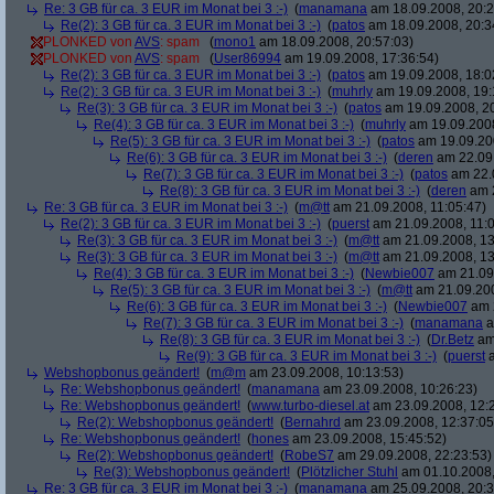
Re: 3 GB für ca. 3 EUR im Monat bei 3 :-)
(
manamana
am 18.09.2008, 20:2
Re(2): 3 GB für ca. 3 EUR im Monat bei 3 :-)
(
patos
am 18.09.2008, 20:3
PLONKED von
AVS
: spam
(
mono1
am 18.09.2008, 20:57:03)
PLONKED von
AVS
: spam
(
User86994
am 19.09.2008, 17:36:54)
Re(2): 3 GB für ca. 3 EUR im Monat bei 3 :-)
(
patos
am 19.09.2008, 18:0
Re(2): 3 GB für ca. 3 EUR im Monat bei 3 :-)
(
muhrly
am 19.09.2008, 19:
Re(3): 3 GB für ca. 3 EUR im Monat bei 3 :-)
(
patos
am 19.09.2008, 20
Re(4): 3 GB für ca. 3 EUR im Monat bei 3 :-)
(
muhrly
am 19.09.2008
Re(5): 3 GB für ca. 3 EUR im Monat bei 3 :-)
(
patos
am 19.09.200
Re(6): 3 GB für ca. 3 EUR im Monat bei 3 :-)
(
deren
am 22.09.
Re(7): 3 GB für ca. 3 EUR im Monat bei 3 :-)
(
patos
am 22.0
Re(8): 3 GB für ca. 3 EUR im Monat bei 3 :-)
(
deren
am 2
Re: 3 GB für ca. 3 EUR im Monat bei 3 :-)
(
m@tt
am 21.09.2008, 11:05:47)
Re(2): 3 GB für ca. 3 EUR im Monat bei 3 :-)
(
puerst
am 21.09.2008, 11:0
Re(3): 3 GB für ca. 3 EUR im Monat bei 3 :-)
(
m@tt
am 21.09.2008, 13
Re(3): 3 GB für ca. 3 EUR im Monat bei 3 :-)
(
m@tt
am 21.09.2008, 13
Re(4): 3 GB für ca. 3 EUR im Monat bei 3 :-)
(
Newbie007
am 21.09.
Re(5): 3 GB für ca. 3 EUR im Monat bei 3 :-)
(
m@tt
am 21.09.200
Re(6): 3 GB für ca. 3 EUR im Monat bei 3 :-)
(
Newbie007
am 2
Re(7): 3 GB für ca. 3 EUR im Monat bei 3 :-)
(
manamana
a
Re(8): 3 GB für ca. 3 EUR im Monat bei 3 :-)
(
Dr.Betz
am 
Re(9): 3 GB für ca. 3 EUR im Monat bei 3 :-)
(
puerst
a
Webshopbonus geändert!
(
m@m
am 23.09.2008, 10:13:53)
Re: Webshopbonus geändert!
(
manamana
am 23.09.2008, 10:26:23)
Re: Webshopbonus geändert!
(
www.turbo-diesel.at
am 23.09.2008, 12:
Re(2): Webshopbonus geändert!
(
Bernahrd
am 23.09.2008, 12:37:05
Re: Webshopbonus geändert!
(
hones
am 23.09.2008, 15:45:52)
Re(2): Webshopbonus geändert!
(
RobeS7
am 29.09.2008, 22:23:53)
Re(3): Webshopbonus geändert!
(
Plötzlicher Stuhl
am 01.10.2008,
Re: 3 GB für ca. 3 EUR im Monat bei 3 :-)
(
manamana
am 25.09.2008, 20:3