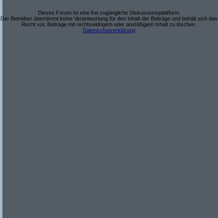
Dieses Forum ist eine frei zugängliche Diskussionsplattform.
Der Betreiber übernimmt keine Verantwortung für den Inhalt der Beiträge und behält sich das
Recht vor, Beiträge mit rechtswidrigem oder anstößigem Inhalt zu löschen.
Datenschutzerklärung