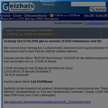
Impressum
|
Werbung
Geizhals
»
Forum
»
Telekommunikation
»
3 GB für ca. 3 EUR im
Top-100
|
Fresh-100
Monat bei 3 :-) (371 Beiträge, 18981 Mal gelesen)
Du bist nicht angemeldet. [
Login/Registrieren
]
^
Forum
Telekommunikation
#
5033901
3 GB für ca. 3 EUR im Monat bei 3 :-)
Achtung! Seit 23.09.2008 gibt es nurmehr 10 EUR Onlinebonus statt 50!
Wer derzeit einen Vertrag bei 3 unterschreibt, bekommt beim Kauf bestimmter H
Interessant sind in dem Fall die 3GB für mobiles Internet.
Gepaart mit der Aktion "99 EUR Onlinebonus" (49 EUR für die Aktivierungsgeb
man auf kosten von ca. 3 EUR im Monat
3 EUR einmalig für das Endgerät (zB Motorola V3xx)
120 EUR für 24 Monate Showtime S
-50 EUR Gutschrift
macht unterm Strich
3,04 EUR/Monat
Natürlich ist das Angebot mit anderen Vergünstigungen kombinierbar wie "Gra
Werben" (Gratistelefonie zu 3 für den Geworbenen) und/oder "Lässig" (1000 S
oder DVB-H bis zum 27ten Lebensjahr)
http:/
/
www.drei.at/
portal/
de/
privat/
aktionen/
Gratis_Zusatzpaket.html