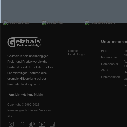
Unternehme
Cookie-
Blog
I
Einstellungen
f
Geizhals ist ein unabhängiges
Impressum
Preis- und Produktvergleichs-
W
Datenschutz
s
Portal, das mittels detaillierter Filter
AGB
T
und vielfältiger Features eine
Unternehmen
optimale Hilfestellung bei der
J
Kaufentscheidung bietet.
P
Ansicht wählen:
Mobile
Copyright © 1997-2026
Preisvergleich Internet Services
AG