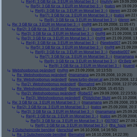
Re(4): 3 GB für ca. 3 EUR im Monat bei 3 :-)
(
muhrly
am 19.09.2008
Re(5): 3 GB für ca. 3 EUR im Monat bei 3 :-)
(
patos
am 19.09.200
Re(6): 3 GB für ca. 3 EUR im Monat bei 3 :-)
(
deren
am 22.09.
Re(7): 3 GB für ca. 3 EUR im Monat bei 3 :-)
(
patos
am 22.0
Re(8): 3 GB für ca. 3 EUR im Monat bei 3 :-)
(
deren
am 2
Re: 3 GB für ca. 3 EUR im Monat bei 3 :-)
(
m@tt
am 21.09.2008, 11:05:47)
Re(2): 3 GB für ca. 3 EUR im Monat bei 3 :-)
(
puerst
am 21.09.2008, 11:0
Re(3): 3 GB für ca. 3 EUR im Monat bei 3 :-)
(
m@tt
am 21.09.2008, 13
Re(3): 3 GB für ca. 3 EUR im Monat bei 3 :-)
(
m@tt
am 21.09.2008, 13
Re(4): 3 GB für ca. 3 EUR im Monat bei 3 :-)
(
Newbie007
am 21.09.
Re(5): 3 GB für ca. 3 EUR im Monat bei 3 :-)
(
m@tt
am 21.09.200
Re(6): 3 GB für ca. 3 EUR im Monat bei 3 :-)
(
Newbie007
am 2
Re(7): 3 GB für ca. 3 EUR im Monat bei 3 :-)
(
manamana
a
Re(8): 3 GB für ca. 3 EUR im Monat bei 3 :-)
(
Dr.Betz
am 
Re(9): 3 GB für ca. 3 EUR im Monat bei 3 :-)
(
puerst
a
Webshopbonus geändert!
(
m@m
am 23.09.2008, 10:13:53)
Re: Webshopbonus geändert!
(
manamana
am 23.09.2008, 10:26:23)
Re: Webshopbonus geändert!
(
www.turbo-diesel.at
am 23.09.2008, 12:
Re(2): Webshopbonus geändert!
(
Bernahrd
am 23.09.2008, 12:37:05
Re: Webshopbonus geändert!
(
hones
am 23.09.2008, 15:45:52)
Re(2): Webshopbonus geändert!
(
RobeS7
am 29.09.2008, 22:23:53)
Re(3): Webshopbonus geändert!
(
Plötzlicher Stuhl
am 01.10.2008,
Re: 3 GB für ca. 3 EUR im Monat bei 3 :-)
(
manamana
am 25.09.2008, 20:3
Re(2): 3 GB für ca. 3 EUR im Monat bei 3 :-)
(
patos
am 25.09.2008, 20:3
Re(3): 3 GB für ca. 3 EUR im Monat bei 3 :-)
(
manamana
am 25.09.20
Re(4): 3 GB für ca. 3 EUR im Monat bei 3 :-)
(
patos
am 25.09.2008,
Re(5): 3 GB für ca. 3 EUR im Monat bei 3 :-)
(
007007
am 27.09.2
Re(6): 3 GB für ca. 3 EUR im Monat bei 3 :-)
(
tha_haze
am 29.
3 Gutscheincode benötigt
(
derschlaf
am 16.10.2008, 14:16:50)
Re: 3 Gutscheincode benötigt
(
Bernahrd
am 16.10.2008, 14:22:39)