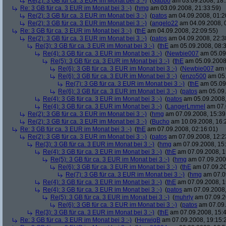
Re(2): 3 GB für ca. 3 EUR im Monat bei 3 :-)
(
Gabbo
am 03.09.2008, 18:
Re: 3 GB für ca. 3 EUR im Monat bei 3 :-)
(
hmg
am 03.09.2008, 21:33:59)
Re(2): 3 GB für ca. 3 EUR im Monat bei 3 :-)
(
patos
am 04.09.2008, 01:2
Re(2): 3 GB für ca. 3 EUR im Monat bei 3 :-)
(
angelo22
am 04.09.2008, 
Re: 3 GB für ca. 3 EUR im Monat bei 3 :-)
(
thE
am 04.09.2008, 22:09:55)
Re(2): 3 GB für ca. 3 EUR im Monat bei 3 :-)
(
patos
am 04.09.2008, 22:3
Re(3): 3 GB für ca. 3 EUR im Monat bei 3 :-)
(
thE
am 05.09.2008, 08:3
Re(4): 3 GB für ca. 3 EUR im Monat bei 3 :-)
(
Newbie007
am 05.09.
Re(5): 3 GB für ca. 3 EUR im Monat bei 3 :-)
(
thE
am 05.09.2008,
Re(6): 3 GB für ca. 3 EUR im Monat bei 3 :-)
(
Newbie007
am 0
Re(6): 3 GB für ca. 3 EUR im Monat bei 3 :-)
(
enzo500
am 05.
Re(7): 3 GB für ca. 3 EUR im Monat bei 3 :-)
(
thE
am 05.09.
Re(6): 3 GB für ca. 3 EUR im Monat bei 3 :-)
(
patos
am 05.09.
Re(4): 3 GB für ca. 3 EUR im Monat bei 3 :-)
(
patos
am 05.09.2008,
Re(4): 3 GB für ca. 3 EUR im Monat bei 3 :-)
(
LangerLmmel
am 07.
Re(2): 3 GB für ca. 3 EUR im Monat bei 3 :-)
(
hmg
am 07.09.2008, 15:39
Re(2): 3 GB für ca. 3 EUR im Monat bei 3 :-)
(
Bucho
am 10.09.2008, 16:
Re: 3 GB für ca. 3 EUR im Monat bei 3 :-)
(
thE
am 07.09.2008, 02:16:01)
Re(2): 3 GB für ca. 3 EUR im Monat bei 3 :-)
(
patos
am 07.09.2008, 12:2
Re(3): 3 GB für ca. 3 EUR im Monat bei 3 :-)
(
hmg
am 07.09.2008, 15:
Re(4): 3 GB für ca. 3 EUR im Monat bei 3 :-)
(
thE
am 07.09.2008, 1
Re(5): 3 GB für ca. 3 EUR im Monat bei 3 :-)
(
hmg
am 07.09.2008
Re(6): 3 GB für ca. 3 EUR im Monat bei 3 :-)
(
thE
am 07.09.20
Re(7): 3 GB für ca. 3 EUR im Monat bei 3 :-)
(
hmg
am 07.09
Re(4): 3 GB für ca. 3 EUR im Monat bei 3 :-)
(
thE
am 07.09.2008, 1
Re(4): 3 GB für ca. 3 EUR im Monat bei 3 :-)
(
patos
am 07.09.2008,
Re(5): 3 GB für ca. 3 EUR im Monat bei 3 :-)
(
muhrly
am 07.09.2
Re(6): 3 GB für ca. 3 EUR im Monat bei 3 :-)
(
patos
am 07.09.
Re(3): 3 GB für ca. 3 EUR im Monat bei 3 :-)
(
thE
am 07.09.2008, 15:4
Re: 3 GB für ca. 3 EUR im Monat bei 3 :-)
(
HerwigB
am 07.09.2008, 19:15: