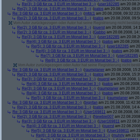
Re(3): 3 GB für ca. 3 EUR im Monat bei 3 :-)
(
user182285
am 20.08.20
Re(2): 3 GB für ca. 3 EUR im Monat bei 3 :-)
(
patos
am 20.08.2008, 08:0
Re: 3 GB für ca. 3 EUR im Monat bei 3 :-)
(
mfdc1
am 20.08.2008, 09:32:22)
Re(2): 3 GB für ca. 3 EUR im Monat bei 3 :-)
(
patos
am 20.08.2008, 09:5
Vom Autor zurückgezogen oder Autor hat seine Registrierung nicht bestätig
Re(2): 3 GB für ca. 3 EUR im Monat bei 3 :-)
(
puerst
am 20.08.2008, 14:
Re(2): 3 GB für ca. 3 EUR im Monat bei 3 :-)
(
Gabbo
am 20.08.2008, 14:
Re(3): 3 GB für ca. 3 EUR im Monat bei 3 :-)
(
user182285
am 20.08.20
Re(4): 3 GB für ca. 3 EUR im Monat bei 3 :-)
(
patos
am 20.08.2008,
Re(5): 3 GB für ca. 3 EUR im Monat bei 3 :-)
(
user182285
am 20.
Re(6): 3 GB für ca. 3 EUR im Monat bei 3 :-)
(
patos
am 20.08.
Re(7): 3 GB für ca. 3 EUR im Monat bei 3 :-)
(
user182285
a
Re(8): 3 GB für ca. 3 EUR im Monat bei 3 :-)
(
patos
am 2
Vom Autor zurückgezogen oder Autor hat seine Registrierung nicht bestä
Re: 3 GB für ca. 3 EUR im Monat bei 3 :-)
(
raumplaner
am 20.08.2008, 15:2
Re(2): 3 GB für ca. 3 EUR im Monat bei 3 :-)
(
patos
am 20.08.2008, 15:3
Re(3): 3 GB für ca. 3 EUR im Monat bei 3 :-)
(
puerst
am 20.08.2008, 1
Re(4): 3 GB für ca. 3 EUR im Monat bei 3 :-)
(
patos
am 20.08.2008,
Re(3): 3 GB für ca. 3 EUR im Monat bei 3 :-)
(
raumplaner
am 20.08.20
Re(4): 3 GB für ca. 3 EUR im Monat bei 3 :-)
(
patos
am 20.08.2008,
Re(5): 3 GB für ca. 3 EUR im Monat bei 3 :-)
(
raumplaner
am 20.
Re: 3 GB für ca. 3 EUR im Monat bei 3 :-)
(
bignfan
am 21.08.2008, 11:42:3
Re(2): 3 GB für ca. 3 EUR im Monat bei 3 :-)
(
patos
am 21.08.2008, 14:4
Re: 3 GB für ca. 3 EUR im Monat bei 3 :-)
(
User169811
am 22.08.2008, 06:
Re(2): 3 GB für ca. 3 EUR im Monat bei 3 :-)
(
Newbie007
am 22.08.2008,
Re(3): 3 GB für ca. 3 EUR im Monat bei 3 :-)
(
User169811
am 22.08.2
Re(4): 3 GB für ca. 3 EUR im Monat bei 3 :-)
(
puerst
am 22.08.2008
Re(5): 3 GB für ca. 3 EUR im Monat bei 3 :-)
(
User169811
am 22
Re(6): 3 GB für ca. 3 EUR im Monat bei 3 :-)
(
muhrly
am 22.08