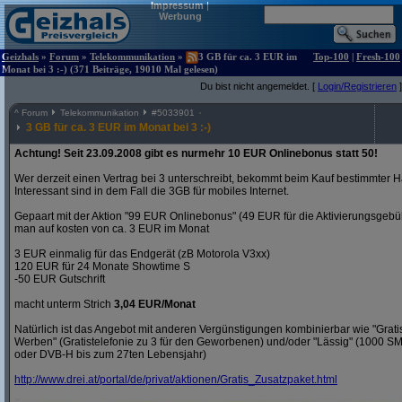
Impressum
|
Werbung
Geizhals
»
Forum
»
Telekommunikation
»
3 GB für ca. 3 EUR im
Top-100
|
Fresh-100
Monat bei 3 :-) (371 Beiträge, 19010 Mal gelesen)
Du bist nicht angemeldet. [
Login/Registrieren
]
^
Forum
Telekommunikation
#
5033901
3 GB für ca. 3 EUR im Monat bei 3 :-)
Achtung! Seit 23.09.2008 gibt es nurmehr 10 EUR Onlinebonus statt 50!
Wer derzeit einen Vertrag bei 3 unterschreibt, bekommt beim Kauf bestimmter H
Interessant sind in dem Fall die 3GB für mobiles Internet.
Gepaart mit der Aktion "99 EUR Onlinebonus" (49 EUR für die Aktivierungsgeb
man auf kosten von ca. 3 EUR im Monat
3 EUR einmalig für das Endgerät (zB Motorola V3xx)
120 EUR für 24 Monate Showtime S
-50 EUR Gutschrift
macht unterm Strich
3,04 EUR/Monat
Natürlich ist das Angebot mit anderen Vergünstigungen kombinierbar wie "Gra
Werben" (Gratistelefonie zu 3 für den Geworbenen) und/oder "Lässig" (1000 S
oder DVB-H bis zum 27ten Lebensjahr)
http:/
/
www.drei.at/
portal/
de/
privat/
aktionen/
Gratis_Zusatzpaket.html