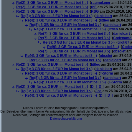
Re(2): 3 GB für ca. 3 EUR im Monat bei 3 :-)
(
raumplaner
am 25.04.201
Re(2): 3 GB für ca. 3 EUR im Monat bei 3 :-)
(
thE
am 25.04.2010, 19:1
Re(2): 3 GB für ca. 3 EUR im Monat bei 3 :-)
(
RSG
am 25.04.2010, 19:
Re(3): 3 GB für ca. 3 EUR im Monat bei 3 :-)
(
danielcart
am 25.04.20
Re(4): 3 GB für ca. 3 EUR im Monat bei 3 :-)
(
littleo
am 26.04.201
Re(5): 3 GB für ca. 3 EUR im Monat bei 3 :-)
(
danielcart
am 26.
Re(6): 3 GB für ca. 3 EUR im Monat bei 3 :-)
(
littleo
am 26.0
Re(7): 3 GB für ca. 3 EUR im Monat bei 3 :-)
(
danielcart
a
Re(7): 3 GB für ca. 3 EUR im Monat bei 3 :-)
(
Codename
Re(8): 3 GB für ca. 3 EUR im Monat bei 3 :-)
(
groti67
a
Re(9): 3 GB für ca. 3 EUR im Monat bei 3 :-)
(
Code
Re(7): 3 GB für ca. 3 EUR im Monat bei 3 :-)
(
obsolet
am 
Re(4): 3 GB für ca. 3 EUR im Monat bei 3 :-)
(
obsolet
am 27.04.20
Re(5): 3 GB für ca. 3 EUR im Monat bei 3 :-)
(
danielcart
am 27.
Re(2): 3 GB für ca. 3 EUR im Monat bei 3 :-)
(
littleo
am 25.04.2010, 19
Re(3): 3 GB für ca. 3 EUR im Monat bei 3 :-)
(
danielcart
am 25.04.20
Re(4): 3 GB für ca. 3 EUR im Monat bei 3 :-)
(
T-Storm
am 26.04.2
Re(5): 3 GB für ca. 3 EUR im Monat bei 3 :-)
(
danielcart
am 27.
Re(6): 3 GB für ca. 3 EUR im Monat bei 3 :-)
(
T-Storm
am 27
Re(2): 3 GB für ca. 3 EUR im Monat bei 3 :-)
(
D_I_D_I
am 26.04.2010, 
Re(3): 3 GB für ca. 3 EUR im Monat bei 3 :-)
(
Joe
am 26.04.2010, 2
Re(4): 3 GB für ca. 3 EUR im Monat bei 3 :-)
(
D_I_D_I
am 27.04.2
Dieses Forum ist eine frei zugängliche Diskussionsplattform.
Der Betreiber übernimmt keine Verantwortung für den Inhalt der Beiträge und behält sich das
Recht vor, Beiträge mit rechtswidrigem oder anstößigem Inhalt zu löschen.
Datenschutzerklärung