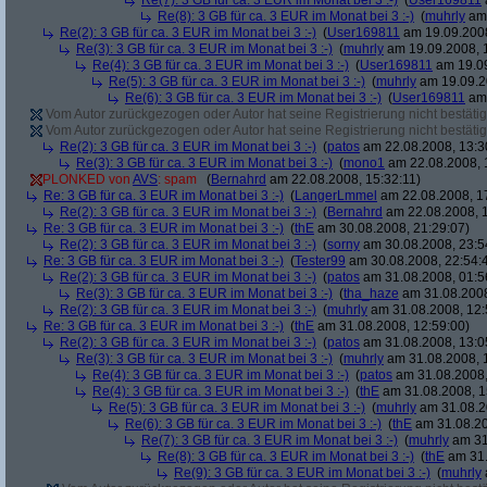
Re(7): 3 GB für ca. 3 EUR im Monat bei 3 :-)
(
User169811
Re(8): 3 GB für ca. 3 EUR im Monat bei 3 :-)
(
muhrly
am 
Re(2): 3 GB für ca. 3 EUR im Monat bei 3 :-)
(
User169811
am 19.09.2008
Re(3): 3 GB für ca. 3 EUR im Monat bei 3 :-)
(
muhrly
am 19.09.2008, 
Re(4): 3 GB für ca. 3 EUR im Monat bei 3 :-)
(
User169811
am 19.09
Re(5): 3 GB für ca. 3 EUR im Monat bei 3 :-)
(
muhrly
am 19.09.2
Re(6): 3 GB für ca. 3 EUR im Monat bei 3 :-)
(
User169811
am 
Vom Autor zurückgezogen oder Autor hat seine Registrierung nicht bestätig
Vom Autor zurückgezogen oder Autor hat seine Registrierung nicht bestätig
Re(2): 3 GB für ca. 3 EUR im Monat bei 3 :-)
(
patos
am 22.08.2008, 13:3
Re(3): 3 GB für ca. 3 EUR im Monat bei 3 :-)
(
mono1
am 22.08.2008, 
PLONKED von
AVS
: spam
(
Bernahrd
am 22.08.2008, 15:32:11)
Re: 3 GB für ca. 3 EUR im Monat bei 3 :-)
(
LangerLmmel
am 22.08.2008, 1
Re(2): 3 GB für ca. 3 EUR im Monat bei 3 :-)
(
Bernahrd
am 22.08.2008, 1
Re: 3 GB für ca. 3 EUR im Monat bei 3 :-)
(
thE
am 30.08.2008, 21:29:07)
Re(2): 3 GB für ca. 3 EUR im Monat bei 3 :-)
(
sorny
am 30.08.2008, 23:5
Re: 3 GB für ca. 3 EUR im Monat bei 3 :-)
(
Tester99
am 30.08.2008, 22:54:
Re(2): 3 GB für ca. 3 EUR im Monat bei 3 :-)
(
patos
am 31.08.2008, 01:5
Re(3): 3 GB für ca. 3 EUR im Monat bei 3 :-)
(
tha_haze
am 31.08.2008
Re(2): 3 GB für ca. 3 EUR im Monat bei 3 :-)
(
muhrly
am 31.08.2008, 12:
Re: 3 GB für ca. 3 EUR im Monat bei 3 :-)
(
thE
am 31.08.2008, 12:59:00)
Re(2): 3 GB für ca. 3 EUR im Monat bei 3 :-)
(
patos
am 31.08.2008, 13:0
Re(3): 3 GB für ca. 3 EUR im Monat bei 3 :-)
(
muhrly
am 31.08.2008, 
Re(4): 3 GB für ca. 3 EUR im Monat bei 3 :-)
(
patos
am 31.08.2008,
Re(4): 3 GB für ca. 3 EUR im Monat bei 3 :-)
(
thE
am 31.08.2008, 1
Re(5): 3 GB für ca. 3 EUR im Monat bei 3 :-)
(
muhrly
am 31.08.2
Re(6): 3 GB für ca. 3 EUR im Monat bei 3 :-)
(
thE
am 31.08.20
Re(7): 3 GB für ca. 3 EUR im Monat bei 3 :-)
(
muhrly
am 31
Re(8): 3 GB für ca. 3 EUR im Monat bei 3 :-)
(
thE
am 31.
Re(9): 3 GB für ca. 3 EUR im Monat bei 3 :-)
(
muhrly