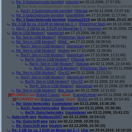
Re: 3 Gutscheincode benötigt
(
obsolet
am 16.10.2008, 17:57:05)
Vom Autor zurückgezogen oder Autor hat seine Registrierung nicht bes
Re(2): 3 Gutscheincode benötigt
(
Slikslak
am 02.11.2008, 22:07:16)
Re: 3 Gutscheincode benötigt
(
User86994
am 17.10.2008, 11:17:04)
Re: 3 Gutscheincode benötigt
(
markus1016
am 15.11.2008, 23:21:30
Re: 3 GB für ca. 3 EUR im Monat bei 3 :-)
(
Plötzlicher Stuhl
am 16.10.2008,
Re(2): 3 GB für ca. 3 EUR im Monat bei 3 :-)
(
esemes
am 16.10.2008, 20
Sim in USB Modem?
(
danielcart
am 17.10.2008, 08:20:36)
Re: Sim in USB Modem?
(
Plötzlicher Stuhl
am 17.10.2008, 08:37:00)
Re: Sim in USB Modem?
(
MikE_
am 17.10.2008, 08:39:54)
Re(2): Sim in USB Modem?
(
danielcart
am 17.10.2008, 09:33:41)
Re: Sim in USB Modem?
(
muhrly
am 17.10.2008, 11:38:06)
Re(2): Sim in USB Modem?
(
danielcart
am 17.10.2008, 12:11:06)
Re(3): Sim in USB Modem?
(
Slikslak
am 02.11.2008, 22:06:17)
Re(4): Sim in USB Modem?
(
Slikslak
am 02.11.2008, 22:19:40)
Re(5): Sim in USB Modem?
(
Plötzlicher Stuhl
am 03.11.2008,
Re: Sim in USB Modem?
(
Srv-02
am 02.11.2008, 22:21:21)
Re(2): Sim in USB Modem?
(
danielcart
am 02.11.2008, 22:33:12)
Re(3): Sim in USB Modem?
(
Srv-02
am 02.11.2008, 22:34:30)
Re(4): Sim in USB Modem?
(
danielcart
am 02.11.2008, 22:36:0
Re: Sim in USB Modem?
(
tha_haze
am 03.11.2008, 12:11:02)
PLONKED von
Robert Craven
: spam
(
LangerLmmel
am 03.11.2008, 00:24
PLONKED von
Robert Craven
: spam
(
FoTU
am 03.11.2008, 01:54:40)
Re: Gutscheincodes
(
raumplaner
am 03.11.2008, 15:36:39)
Re(2): Gutscheincodes
(
Bernahrd
am 03.11.2008, 15:38:36)
Re(3): Gutscheincodes
(
raumplaner
am 03.11.2008, 15:41:23)
Gutschrift weg
(
NoName2007
am 02.12.2008, 10:24:12)
Re: Gutschrift weg
(
sky
am 02.12.2008, 10:29:11)
Re: Gutschrift weg
(
muhrly
am 02.12.2008, 10:30:15)
Re: 3 GB für ca. 3 EUR im Monat bei 3 :-)
(
Joe
am 25.04.2010, 18:10:16)