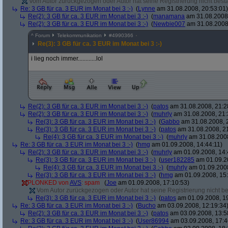
Vom Autor zurückgezogen oder Autor hat seine Registrierung nicht bestä
Re: 3 GB für ca. 3 EUR im Monat bei 3 :-)
(
Lynne
am 31.08.2008, 20:53:01)
Re(2): 3 GB für ca. 3 EUR im Monat bei 3 :-)
(
manamana
am 31.08.2008,
Re(2): 3 GB für ca. 3 EUR im Monat bei 3 :-)
(
Newbie007
am 31.08.2008,
^
Forum
Telekommunikation
#
4990366
Re(3): 3 GB für ca. 3 EUR im Monat bei 3 :-)
i lieg noch immer............lol
Re(2): 3 GB für ca. 3 EUR im Monat bei 3 :-)
(
patos
am 31.08.2008, 21:2
Re(2): 3 GB für ca. 3 EUR im Monat bei 3 :-)
(
muhrly
am 31.08.2008, 21:
Re(3): 3 GB für ca. 3 EUR im Monat bei 3 :-)
(
Gabbo
am 31.08.2008, 
Re(3): 3 GB für ca. 3 EUR im Monat bei 3 :-)
(
patos
am 31.08.2008, 21
Re(4): 3 GB für ca. 3 EUR im Monat bei 3 :-)
(
muhrly
am 31.08.2008
Re: 3 GB für ca. 3 EUR im Monat bei 3 :-)
(
hmg
am 01.09.2008, 14:44:11)
Re(2): 3 GB für ca. 3 EUR im Monat bei 3 :-)
(
muhrly
am 01.09.2008, 14:
Re(3): 3 GB für ca. 3 EUR im Monat bei 3 :-)
(
user182285
am 01.09.20
Re(4): 3 GB für ca. 3 EUR im Monat bei 3 :-)
(
muhrly
am 01.09.2008
Re(3): 3 GB für ca. 3 EUR im Monat bei 3 :-)
(
hmg
am 01.09.2008, 15:
PLONKED von
AVS
: spam
(
Joe
am 01.09.2008, 17:10:53)
Vom Autor zurückgezogen oder Autor hat seine Registrierung nicht bes
Re(3): 3 GB für ca. 3 EUR im Monat bei 3 :-)
(
patos
am 01.09.2008, 19
Re: 3 GB für ca. 3 EUR im Monat bei 3 :-)
(
Bucho
am 03.09.2008, 12:19:34
Re(2): 3 GB für ca. 3 EUR im Monat bei 3 :-)
(
patos
am 03.09.2008, 13:5
Re: 3 GB für ca. 3 EUR im Monat bei 3 :-)
(
User86994
am 03.09.2008, 17:4