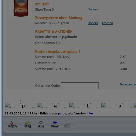
¸.·´
p
`·.¸
¸.·´
a
`·.¸
¸.·´
t
`·.¸
¸.·´
o
`·.¸
23.09.2008, 12:43 Uhr - Editiert von
patos
, alte Version:
hier