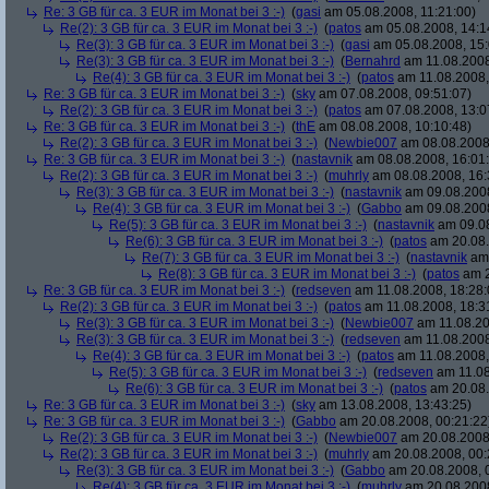
Re: 3 GB für ca. 3 EUR im Monat bei 3 :-)
(
gasi
am 05.08.2008, 11:21:00)
Re(2): 3 GB für ca. 3 EUR im Monat bei 3 :-)
(
patos
am 05.08.2008, 14:1
Re(3): 3 GB für ca. 3 EUR im Monat bei 3 :-)
(
gasi
am 05.08.2008, 15:
Re(3): 3 GB für ca. 3 EUR im Monat bei 3 :-)
(
Bernahrd
am 11.08.2008
Re(4): 3 GB für ca. 3 EUR im Monat bei 3 :-)
(
patos
am 11.08.2008,
Re: 3 GB für ca. 3 EUR im Monat bei 3 :-)
(
sky
am 07.08.2008, 09:51:07)
Re(2): 3 GB für ca. 3 EUR im Monat bei 3 :-)
(
patos
am 07.08.2008, 13:0
Re: 3 GB für ca. 3 EUR im Monat bei 3 :-)
(
thE
am 08.08.2008, 10:10:48)
Re(2): 3 GB für ca. 3 EUR im Monat bei 3 :-)
(
Newbie007
am 08.08.2008,
Re: 3 GB für ca. 3 EUR im Monat bei 3 :-)
(
nastavnik
am 08.08.2008, 16:01
Re(2): 3 GB für ca. 3 EUR im Monat bei 3 :-)
(
muhrly
am 08.08.2008, 16:
Re(3): 3 GB für ca. 3 EUR im Monat bei 3 :-)
(
nastavnik
am 09.08.2008
Re(4): 3 GB für ca. 3 EUR im Monat bei 3 :-)
(
Gabbo
am 09.08.2008
Re(5): 3 GB für ca. 3 EUR im Monat bei 3 :-)
(
nastavnik
am 09.08
Re(6): 3 GB für ca. 3 EUR im Monat bei 3 :-)
(
patos
am 20.08.
Re(7): 3 GB für ca. 3 EUR im Monat bei 3 :-)
(
nastavnik
am 
Re(8): 3 GB für ca. 3 EUR im Monat bei 3 :-)
(
patos
am 2
Re: 3 GB für ca. 3 EUR im Monat bei 3 :-)
(
redseven
am 11.08.2008, 18:28:
Re(2): 3 GB für ca. 3 EUR im Monat bei 3 :-)
(
patos
am 11.08.2008, 18:3
Re(3): 3 GB für ca. 3 EUR im Monat bei 3 :-)
(
Newbie007
am 11.08.20
Re(3): 3 GB für ca. 3 EUR im Monat bei 3 :-)
(
redseven
am 11.08.2008
Re(4): 3 GB für ca. 3 EUR im Monat bei 3 :-)
(
patos
am 11.08.2008,
Re(5): 3 GB für ca. 3 EUR im Monat bei 3 :-)
(
redseven
am 11.08
Re(6): 3 GB für ca. 3 EUR im Monat bei 3 :-)
(
patos
am 20.08.
Re: 3 GB für ca. 3 EUR im Monat bei 3 :-)
(
sky
am 13.08.2008, 13:43:25)
Re: 3 GB für ca. 3 EUR im Monat bei 3 :-)
(
Gabbo
am 20.08.2008, 00:21:22
Re(2): 3 GB für ca. 3 EUR im Monat bei 3 :-)
(
Newbie007
am 20.08.2008,
Re(2): 3 GB für ca. 3 EUR im Monat bei 3 :-)
(
muhrly
am 20.08.2008, 00:
Re(3): 3 GB für ca. 3 EUR im Monat bei 3 :-)
(
Gabbo
am 20.08.2008, 
Re(4): 3 GB für ca. 3 EUR im Monat bei 3 :-)
(
muhrly
am 20.08.2008