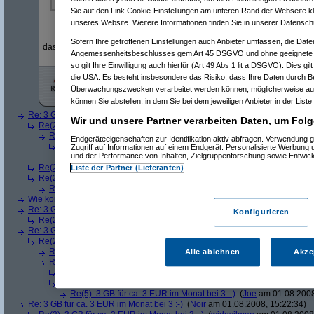
mich nicht beklagen. sowohl am handy als auch am mac.
Sie auf den Link Cookie-Einstellungen am unteren Rand der Webseite kli
unseres Website. Weitere Informationen finden Sie in unserer Datensch
Sofern Ihre getroffenen Einstellungen auch Anbieter umfassen, die Daten
das hat mir weitergeholfen! .. thx
Angemessenheitsbeschlusses gem Art 45 DSGVO und ohne geeignete G
so gilt Ihre Einwilligung auch hierfür (Art 49 Abs 1 lit a DSGVO). Dies gi
die USA. Es besteht insbesondere das Risiko, dass Ihre Daten durch B
Überwachungszwecken verarbeitet werden können, möglicherweise auc
können Sie abstellen, in dem Sie bei dem jeweiligen Anbieter in der Liste
Re: 3 GB für ca. 3 EUR im Monat bei 3 :-)
(
Georg74
am 31.07.2008, 13:13:
Wir und unsere Partner verarbeiten Daten, um Folg
Re(2): 3 GB für ca. 3 EUR im Monat bei 3 :-)
(
muhrly
am 31.07.2008, 13:
Re(3): 3 GB für ca. 3 EUR im Monat bei 3 :-)
(
Georg74
am 31.07.2008,
Endgeräteeigenschaften zur Identifikation aktiv abfragen. Verwendung 
Re(4): 3 GB für ca. 3 EUR im Monat bei 3 :-)
(
muhrly
am 31.07.2008
Zugriff auf Informationen auf einem Endgerät. Personalisierte Werbung
und der Performance von Inhalten, Zielgruppenforschung sowie Entwic
Re(5): 3 GB für ca. 3 EUR im Monat bei 3 :-)
(
Georg74
am 31.07.
Re(2): 3 GB für ca. 3 EUR im Monat bei 3 :-)
(
Plötzlicher Stuhl
am 31.07.
Liste der Partner (Lieferanten)
Re(2): 3 GB für ca. 3 EUR im Monat bei 3 :-)
(
patos
am 31.07.2008, 13:3
Re(3): 3 GB für ca. 3 EUR im Monat bei 3 :-)
(
Georg74
am 31.07.2008,
Wie kommt man zu den 3gb?
(
pong
am 31.07.2008, 21:02:47)
Re: 3 GB für ca. 3 EUR im Monat bei 3 :-)
(
raumplaner
am 31.07.2008, 21:0
Konfigurieren
Re(2): 3 GB für ca. 3 EUR im Monat bei 3 :-)
(
Alex F.
am 31.07.2008, 21:
Re: 3 GB für ca. 3 EUR im Monat bei 3 :-)
(
gasi
am 31.07.2008, 21:31:16)
Re(2): 3 GB für ca. 3 EUR im Monat bei 3 :-)
(
patos
am 31.07.2008, 21:3
Re(3): 3 GB für ca. 3 EUR im Monat bei 3 :-)
(
Georg74
am 01.08.2008,
Alle ablehnen
Akze
Re(3): 3 GB für ca. 3 EUR im Monat bei 3 :-)
(
pong
am 01.08.2008, 08
Re(4): 3 GB für ca. 3 EUR im Monat bei 3 :-)
(
Bernahrd
am 01.08.20
Re(4): 3 GB für ca. 3 EUR im Monat bei 3 :-)
(
Joe
am 01.08.2008, 0
Re(5): 3 GB für ca. 3 EUR im Monat bei 3 :-)
(
Joe
am 01.08.2008
Re: 3 GB für ca. 3 EUR im Monat bei 3 :-)
(
Noir
am 01.08.2008, 15:22:34)