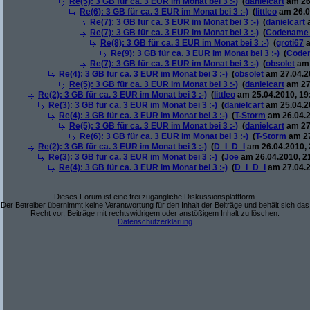
Re(5): 3 GB für ca. 3 EUR im Monat bei 3 :-)
(
danielcart
am 26.
Re(6): 3 GB für ca. 3 EUR im Monat bei 3 :-)
(
littleo
am 26.0
Re(7): 3 GB für ca. 3 EUR im Monat bei 3 :-)
(
danielcart
a
Re(7): 3 GB für ca. 3 EUR im Monat bei 3 :-)
(
Codename
Re(8): 3 GB für ca. 3 EUR im Monat bei 3 :-)
(
groti67
a
Re(9): 3 GB für ca. 3 EUR im Monat bei 3 :-)
(
Code
Re(7): 3 GB für ca. 3 EUR im Monat bei 3 :-)
(
obsolet
am 
Re(4): 3 GB für ca. 3 EUR im Monat bei 3 :-)
(
obsolet
am 27.04.20
Re(5): 3 GB für ca. 3 EUR im Monat bei 3 :-)
(
danielcart
am 27.
Re(2): 3 GB für ca. 3 EUR im Monat bei 3 :-)
(
littleo
am 25.04.2010, 19
Re(3): 3 GB für ca. 3 EUR im Monat bei 3 :-)
(
danielcart
am 25.04.20
Re(4): 3 GB für ca. 3 EUR im Monat bei 3 :-)
(
T-Storm
am 26.04.2
Re(5): 3 GB für ca. 3 EUR im Monat bei 3 :-)
(
danielcart
am 27.
Re(6): 3 GB für ca. 3 EUR im Monat bei 3 :-)
(
T-Storm
am 27
Re(2): 3 GB für ca. 3 EUR im Monat bei 3 :-)
(
D_I_D_I
am 26.04.2010, 
Re(3): 3 GB für ca. 3 EUR im Monat bei 3 :-)
(
Joe
am 26.04.2010, 2
Re(4): 3 GB für ca. 3 EUR im Monat bei 3 :-)
(
D_I_D_I
am 27.04.2
Dieses Forum ist eine frei zugängliche Diskussionsplattform.
Der Betreiber übernimmt keine Verantwortung für den Inhalt der Beiträge und behält sich das
Recht vor, Beiträge mit rechtswidrigem oder anstößigem Inhalt zu löschen.
Datenschutzerklärung