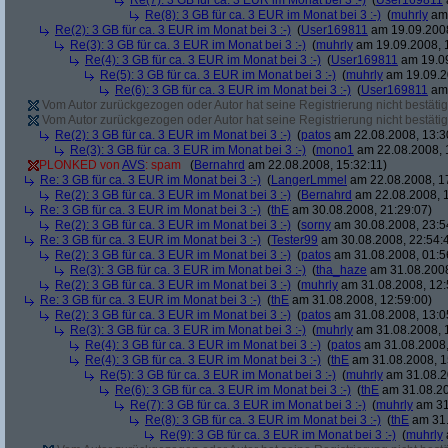
Re(7): 3 GB für ca. 3 EUR im Monat bei 3 :-)
(
User169811
Re(8): 3 GB für ca. 3 EUR im Monat bei 3 :-)
(
muhrly
am 
Re(2): 3 GB für ca. 3 EUR im Monat bei 3 :-)
(
User169811
am 19.09.2008
Re(3): 3 GB für ca. 3 EUR im Monat bei 3 :-)
(
muhrly
am 19.09.2008, 
Re(4): 3 GB für ca. 3 EUR im Monat bei 3 :-)
(
User169811
am 19.09
Re(5): 3 GB für ca. 3 EUR im Monat bei 3 :-)
(
muhrly
am 19.09.2
Re(6): 3 GB für ca. 3 EUR im Monat bei 3 :-)
(
User169811
am 
Vom Autor zurückgezogen oder Autor hat seine Registrierung nicht bestätig
Vom Autor zurückgezogen oder Autor hat seine Registrierung nicht bestätig
Re(2): 3 GB für ca. 3 EUR im Monat bei 3 :-)
(
patos
am 22.08.2008, 13:3
Re(3): 3 GB für ca. 3 EUR im Monat bei 3 :-)
(
mono1
am 22.08.2008, 
PLONKED von
AVS
: spam
(
Bernahrd
am 22.08.2008, 15:32:11)
Re: 3 GB für ca. 3 EUR im Monat bei 3 :-)
(
LangerLmmel
am 22.08.2008, 1
Re(2): 3 GB für ca. 3 EUR im Monat bei 3 :-)
(
Bernahrd
am 22.08.2008, 1
Re: 3 GB für ca. 3 EUR im Monat bei 3 :-)
(
thE
am 30.08.2008, 21:29:07)
Re(2): 3 GB für ca. 3 EUR im Monat bei 3 :-)
(
sorny
am 30.08.2008, 23:5
Re: 3 GB für ca. 3 EUR im Monat bei 3 :-)
(
Tester99
am 30.08.2008, 22:54:
Re(2): 3 GB für ca. 3 EUR im Monat bei 3 :-)
(
patos
am 31.08.2008, 01:5
Re(3): 3 GB für ca. 3 EUR im Monat bei 3 :-)
(
tha_haze
am 31.08.2008
Re(2): 3 GB für ca. 3 EUR im Monat bei 3 :-)
(
muhrly
am 31.08.2008, 12:
Re: 3 GB für ca. 3 EUR im Monat bei 3 :-)
(
thE
am 31.08.2008, 12:59:00)
Re(2): 3 GB für ca. 3 EUR im Monat bei 3 :-)
(
patos
am 31.08.2008, 13:0
Re(3): 3 GB für ca. 3 EUR im Monat bei 3 :-)
(
muhrly
am 31.08.2008, 
Re(4): 3 GB für ca. 3 EUR im Monat bei 3 :-)
(
patos
am 31.08.2008,
Re(4): 3 GB für ca. 3 EUR im Monat bei 3 :-)
(
thE
am 31.08.2008, 1
Re(5): 3 GB für ca. 3 EUR im Monat bei 3 :-)
(
muhrly
am 31.08.2
Re(6): 3 GB für ca. 3 EUR im Monat bei 3 :-)
(
thE
am 31.08.20
Re(7): 3 GB für ca. 3 EUR im Monat bei 3 :-)
(
muhrly
am 31
Re(8): 3 GB für ca. 3 EUR im Monat bei 3 :-)
(
thE
am 31.
Re(9): 3 GB für ca. 3 EUR im Monat bei 3 :-)
(
muhrly