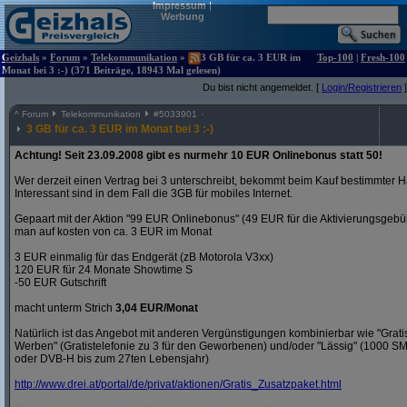
Impressum
|
Werbung
Geizhals
»
Forum
»
Telekommunikation
»
3 GB für ca. 3 EUR im
Top-100
|
Fresh-100
Monat bei 3 :-) (371 Beiträge, 18943 Mal gelesen)
Du bist nicht angemeldet. [
Login/Registrieren
]
^
Forum
Telekommunikation
#
5033901
3 GB für ca. 3 EUR im Monat bei 3 :-)
Achtung! Seit 23.09.2008 gibt es nurmehr 10 EUR Onlinebonus statt 50!
Wer derzeit einen Vertrag bei 3 unterschreibt, bekommt beim Kauf bestimmter H
Interessant sind in dem Fall die 3GB für mobiles Internet.
Gepaart mit der Aktion "99 EUR Onlinebonus" (49 EUR für die Aktivierungsgeb
man auf kosten von ca. 3 EUR im Monat
3 EUR einmalig für das Endgerät (zB Motorola V3xx)
120 EUR für 24 Monate Showtime S
-50 EUR Gutschrift
macht unterm Strich
3,04 EUR/Monat
Natürlich ist das Angebot mit anderen Vergünstigungen kombinierbar wie "Gra
Werben" (Gratistelefonie zu 3 für den Geworbenen) und/oder "Lässig" (1000 S
oder DVB-H bis zum 27ten Lebensjahr)
http:/
/
www.drei.at/
portal/
de/
privat/
aktionen/
Gratis_Zusatzpaket.html