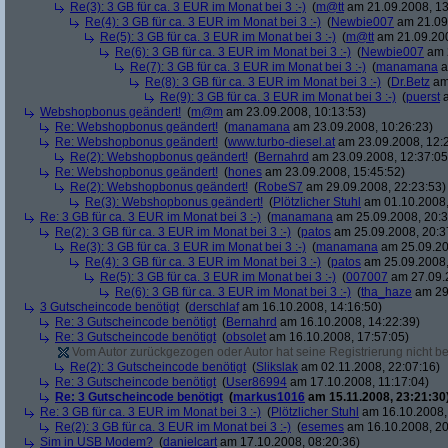
Re(3): 3 GB für ca. 3 EUR im Monat bei 3 :-)
(
m@tt
am 21.09.2008, 13
Re(4): 3 GB für ca. 3 EUR im Monat bei 3 :-)
(
Newbie007
am 21.09.
Re(5): 3 GB für ca. 3 EUR im Monat bei 3 :-)
(
m@tt
am 21.09.200
Re(6): 3 GB für ca. 3 EUR im Monat bei 3 :-)
(
Newbie007
am 2
Re(7): 3 GB für ca. 3 EUR im Monat bei 3 :-)
(
manamana
a
Re(8): 3 GB für ca. 3 EUR im Monat bei 3 :-)
(
Dr.Betz
am 
Re(9): 3 GB für ca. 3 EUR im Monat bei 3 :-)
(
puerst
a
Webshopbonus geändert!
(
m@m
am 23.09.2008, 10:13:53)
Re: Webshopbonus geändert!
(
manamana
am 23.09.2008, 10:26:23)
Re: Webshopbonus geändert!
(
www.turbo-diesel.at
am 23.09.2008, 12:
Re(2): Webshopbonus geändert!
(
Bernahrd
am 23.09.2008, 12:37:05
Re: Webshopbonus geändert!
(
hones
am 23.09.2008, 15:45:52)
Re(2): Webshopbonus geändert!
(
RobeS7
am 29.09.2008, 22:23:53)
Re(3): Webshopbonus geändert!
(
Plötzlicher Stuhl
am 01.10.2008,
Re: 3 GB für ca. 3 EUR im Monat bei 3 :-)
(
manamana
am 25.09.2008, 20:3
Re(2): 3 GB für ca. 3 EUR im Monat bei 3 :-)
(
patos
am 25.09.2008, 20:3
Re(3): 3 GB für ca. 3 EUR im Monat bei 3 :-)
(
manamana
am 25.09.20
Re(4): 3 GB für ca. 3 EUR im Monat bei 3 :-)
(
patos
am 25.09.2008,
Re(5): 3 GB für ca. 3 EUR im Monat bei 3 :-)
(
007007
am 27.09.2
Re(6): 3 GB für ca. 3 EUR im Monat bei 3 :-)
(
tha_haze
am 29.
3 Gutscheincode benötigt
(
derschlaf
am 16.10.2008, 14:16:50)
Re: 3 Gutscheincode benötigt
(
Bernahrd
am 16.10.2008, 14:22:39)
Re: 3 Gutscheincode benötigt
(
obsolet
am 16.10.2008, 17:57:05)
Vom Autor zurückgezogen oder Autor hat seine Registrierung nicht bes
Re(2): 3 Gutscheincode benötigt
(
Slikslak
am 02.11.2008, 22:07:16)
Re: 3 Gutscheincode benötigt
(
User86994
am 17.10.2008, 11:17:04)
Re: 3 Gutscheincode benötigt
(
markus1016
am 15.11.2008, 23:21:30
Re: 3 GB für ca. 3 EUR im Monat bei 3 :-)
(
Plötzlicher Stuhl
am 16.10.2008,
Re(2): 3 GB für ca. 3 EUR im Monat bei 3 :-)
(
esemes
am 16.10.2008, 20
Sim in USB Modem?
(
danielcart
am 17.10.2008, 08:20:36)