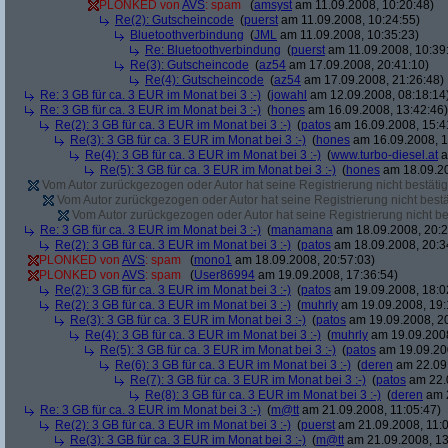
PLONKED von
AVS
: spam
(
amsyst
am 11.09.2008, 10:20:48)
Re(2): Gutscheincode
(
puerst
am 11.09.2008, 10:24:55)
Bluetoothverbindung
(
JML
am 11.09.2008, 10:35:23)
Re: Bluetoothverbindung
(
puerst
am 11.09.2008, 10:39
Re(3): Gutscheincode
(
az54
am 17.09.2008, 20:41:10)
Re(4): Gutscheincode
(
az54
am 17.09.2008, 21:26:48)
Re: 3 GB für ca. 3 EUR im Monat bei 3 :-)
(
jowahl
am 12.09.2008, 08:18:14
Re: 3 GB für ca. 3 EUR im Monat bei 3 :-)
(
hones
am 16.09.2008, 13:42:46)
Re(2): 3 GB für ca. 3 EUR im Monat bei 3 :-)
(
patos
am 16.09.2008, 15:4
Re(3): 3 GB für ca. 3 EUR im Monat bei 3 :-)
(
hones
am 16.09.2008, 1
Re(4): 3 GB für ca. 3 EUR im Monat bei 3 :-)
(
www.turbo-diesel.at
a
Re(5): 3 GB für ca. 3 EUR im Monat bei 3 :-)
(
hones
am 18.09.20
Vom Autor zurückgezogen oder Autor hat seine Registrierung nicht bestätig
Vom Autor zurückgezogen oder Autor hat seine Registrierung nicht bestä
Vom Autor zurückgezogen oder Autor hat seine Registrierung nicht bes
Re: 3 GB für ca. 3 EUR im Monat bei 3 :-)
(
manamana
am 18.09.2008, 20:2
Re(2): 3 GB für ca. 3 EUR im Monat bei 3 :-)
(
patos
am 18.09.2008, 20:3
PLONKED von
AVS
: spam
(
mono1
am 18.09.2008, 20:57:03)
PLONKED von
AVS
: spam
(
User86994
am 19.09.2008, 17:36:54)
Re(2): 3 GB für ca. 3 EUR im Monat bei 3 :-)
(
patos
am 19.09.2008, 18:0
Re(2): 3 GB für ca. 3 EUR im Monat bei 3 :-)
(
muhrly
am 19.09.2008, 19:
Re(3): 3 GB für ca. 3 EUR im Monat bei 3 :-)
(
patos
am 19.09.2008, 20
Re(4): 3 GB für ca. 3 EUR im Monat bei 3 :-)
(
muhrly
am 19.09.2008
Re(5): 3 GB für ca. 3 EUR im Monat bei 3 :-)
(
patos
am 19.09.200
Re(6): 3 GB für ca. 3 EUR im Monat bei 3 :-)
(
deren
am 22.09.
Re(7): 3 GB für ca. 3 EUR im Monat bei 3 :-)
(
patos
am 22.0
Re(8): 3 GB für ca. 3 EUR im Monat bei 3 :-)
(
deren
am 2
Re: 3 GB für ca. 3 EUR im Monat bei 3 :-)
(
m@tt
am 21.09.2008, 11:05:47)
Re(2): 3 GB für ca. 3 EUR im Monat bei 3 :-)
(
puerst
am 21.09.2008, 11:0
Re(3): 3 GB für ca. 3 EUR im Monat bei 3 :-)
(
m@tt
am 21.09.2008, 13