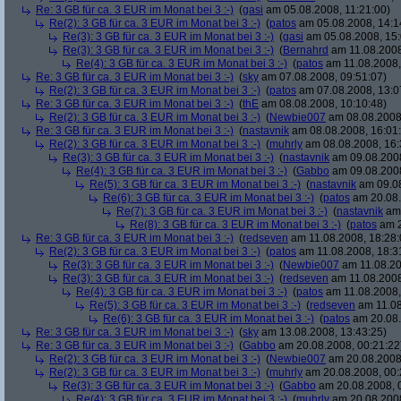
Re: 3 GB für ca. 3 EUR im Monat bei 3 :-)
(
gasi
am 05.08.2008, 11:21:00)
Re(2): 3 GB für ca. 3 EUR im Monat bei 3 :-)
(
patos
am 05.08.2008, 14:1
Re(3): 3 GB für ca. 3 EUR im Monat bei 3 :-)
(
gasi
am 05.08.2008, 15:
Re(3): 3 GB für ca. 3 EUR im Monat bei 3 :-)
(
Bernahrd
am 11.08.2008
Re(4): 3 GB für ca. 3 EUR im Monat bei 3 :-)
(
patos
am 11.08.2008,
Re: 3 GB für ca. 3 EUR im Monat bei 3 :-)
(
sky
am 07.08.2008, 09:51:07)
Re(2): 3 GB für ca. 3 EUR im Monat bei 3 :-)
(
patos
am 07.08.2008, 13:0
Re: 3 GB für ca. 3 EUR im Monat bei 3 :-)
(
thE
am 08.08.2008, 10:10:48)
Re(2): 3 GB für ca. 3 EUR im Monat bei 3 :-)
(
Newbie007
am 08.08.2008,
Re: 3 GB für ca. 3 EUR im Monat bei 3 :-)
(
nastavnik
am 08.08.2008, 16:01
Re(2): 3 GB für ca. 3 EUR im Monat bei 3 :-)
(
muhrly
am 08.08.2008, 16:
Re(3): 3 GB für ca. 3 EUR im Monat bei 3 :-)
(
nastavnik
am 09.08.2008
Re(4): 3 GB für ca. 3 EUR im Monat bei 3 :-)
(
Gabbo
am 09.08.2008
Re(5): 3 GB für ca. 3 EUR im Monat bei 3 :-)
(
nastavnik
am 09.08
Re(6): 3 GB für ca. 3 EUR im Monat bei 3 :-)
(
patos
am 20.08.
Re(7): 3 GB für ca. 3 EUR im Monat bei 3 :-)
(
nastavnik
am 
Re(8): 3 GB für ca. 3 EUR im Monat bei 3 :-)
(
patos
am 2
Re: 3 GB für ca. 3 EUR im Monat bei 3 :-)
(
redseven
am 11.08.2008, 18:28:
Re(2): 3 GB für ca. 3 EUR im Monat bei 3 :-)
(
patos
am 11.08.2008, 18:3
Re(3): 3 GB für ca. 3 EUR im Monat bei 3 :-)
(
Newbie007
am 11.08.20
Re(3): 3 GB für ca. 3 EUR im Monat bei 3 :-)
(
redseven
am 11.08.2008
Re(4): 3 GB für ca. 3 EUR im Monat bei 3 :-)
(
patos
am 11.08.2008,
Re(5): 3 GB für ca. 3 EUR im Monat bei 3 :-)
(
redseven
am 11.08
Re(6): 3 GB für ca. 3 EUR im Monat bei 3 :-)
(
patos
am 20.08.
Re: 3 GB für ca. 3 EUR im Monat bei 3 :-)
(
sky
am 13.08.2008, 13:43:25)
Re: 3 GB für ca. 3 EUR im Monat bei 3 :-)
(
Gabbo
am 20.08.2008, 00:21:22
Re(2): 3 GB für ca. 3 EUR im Monat bei 3 :-)
(
Newbie007
am 20.08.2008,
Re(2): 3 GB für ca. 3 EUR im Monat bei 3 :-)
(
muhrly
am 20.08.2008, 00:
Re(3): 3 GB für ca. 3 EUR im Monat bei 3 :-)
(
Gabbo
am 20.08.2008, 
Re(4): 3 GB für ca. 3 EUR im Monat bei 3 :-)
(
muhrly
am 20.08.2008