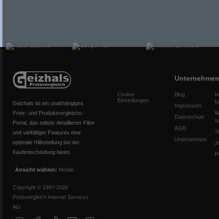
Unternehme
Cookie-
Blog
I
Einstellungen
f
Geizhals ist ein unabhängiges
Impressum
Preis- und Produktvergleichs-
W
Datenschutz
s
Portal, das mittels detaillierter Filter
AGB
T
und vielfältiger Features eine
Unternehmen
optimale Hilfestellung bei der
J
Kaufentscheidung bietet.
P
Ansicht wählen:
Mobile
Copyright © 1997-2026
Preisvergleich Internet Services
AG