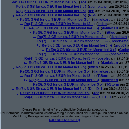
Re: 3 GB für ca. 3 EUR im Monat bei 3 :-)
(
Joe
am 25.04.2010, 18:10:16)
Re(2): 3 GB für ca. 3 EUR im Monat bei 3 :-)
(
raumplaner
am 25.04.201
Re(2): 3 GB für ca. 3 EUR im Monat bei 3 :-)
(
thE
am 25.04.2010, 19:1
Re(2): 3 GB für ca. 3 EUR im Monat bei 3 :-)
(
RSG
am 25.04.2010, 19:
Re(3): 3 GB für ca. 3 EUR im Monat bei 3 :-)
(
danielcart
am 25.04.20
Re(4): 3 GB für ca. 3 EUR im Monat bei 3 :-)
(
littleo
am 26.04.201
Re(5): 3 GB für ca. 3 EUR im Monat bei 3 :-)
(
danielcart
am 26.
Re(6): 3 GB für ca. 3 EUR im Monat bei 3 :-)
(
littleo
am 26.0
Re(7): 3 GB für ca. 3 EUR im Monat bei 3 :-)
(
danielcart
a
Re(7): 3 GB für ca. 3 EUR im Monat bei 3 :-)
(
Codename
Re(8): 3 GB für ca. 3 EUR im Monat bei 3 :-)
(
groti67
a
Re(9): 3 GB für ca. 3 EUR im Monat bei 3 :-)
(
Code
Re(7): 3 GB für ca. 3 EUR im Monat bei 3 :-)
(
obsolet
am 
Re(4): 3 GB für ca. 3 EUR im Monat bei 3 :-)
(
obsolet
am 27.04.20
Re(5): 3 GB für ca. 3 EUR im Monat bei 3 :-)
(
danielcart
am 27.
Re(2): 3 GB für ca. 3 EUR im Monat bei 3 :-)
(
littleo
am 25.04.2010, 19
Re(3): 3 GB für ca. 3 EUR im Monat bei 3 :-)
(
danielcart
am 25.04.20
Re(4): 3 GB für ca. 3 EUR im Monat bei 3 :-)
(
T-Storm
am 26.04.2
Re(5): 3 GB für ca. 3 EUR im Monat bei 3 :-)
(
danielcart
am 27.
Re(6): 3 GB für ca. 3 EUR im Monat bei 3 :-)
(
T-Storm
am 27
Re(2): 3 GB für ca. 3 EUR im Monat bei 3 :-)
(
D_I_D_I
am 26.04.2010, 
Re(3): 3 GB für ca. 3 EUR im Monat bei 3 :-)
(
Joe
am 26.04.2010, 2
Re(4): 3 GB für ca. 3 EUR im Monat bei 3 :-)
(
D_I_D_I
am 27.04.2
Dieses Forum ist eine frei zugängliche Diskussionsplattform.
Der Betreiber übernimmt keine Verantwortung für den Inhalt der Beiträge und behält sich das
Recht vor, Beiträge mit rechtswidrigem oder anstößigem Inhalt zu löschen.
Datenschutzerklärung