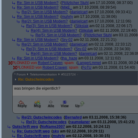
Re: Sim in USB Modem?
(
Plötzlicher Stuhl
am 17.10.2008, 08:37:00)
Re: Sim in USB Modem?
(
MikE_
am 17.10.2008, 08:39:54)
Re(2): Sim in USB Modem?
(
danielcart
am 17.10.2008, 09:33:41)
Re: Sim in USB Modem?
(
muhrly
am 17.10.2008, 11:38:06)
Re(2): Sim in USB Modem?
(
danielcart
am 17.10.2008, 12:11:06)
Re(3): Sim in USB Modem?
(
Slikslak
am 02.11.2008, 22:06:17)
Re(4): Sim in USB Modem?
(
Slikslak
am 02.11.2008, 22:19:40)
Re(5): Sim in USB Modem?
(
Plötzlicher Stuhl
am 03.11.2008,
Re: Sim in USB Modem?
(
Srv-02
am 02.11.2008, 22:21:21)
Re(2): Sim in USB Modem?
(
danielcart
am 02.11.2008, 22:33:12)
Re(3): Sim in USB Modem?
(
Srv-02
am 02.11.2008, 22:34:30)
Re(4): Sim in USB Modem?
(
danielcart
am 02.11.2008, 22:36:0
Re: Sim in USB Modem?
(
tha_haze
am 03.11.2008, 12:11:02)
PLONKED von
Robert Craven
: spam
(
LangerLmmel
am 03.11.2008, 00:24
PLONKED von
Robert Craven
: spam
(
FoTU
am 03.11.2008, 01:54:40)
^
Forum
Telekommunikation
#
5115724
Re: Gutscheincodes
was bringen die eigentlich?
Re(2): Gutscheincodes
(
Bernahrd
am 03.11.2008, 15:38:36)
Re(3): Gutscheincodes
(
raumplaner
am 03.11.2008, 15:41:23)
Gutschrift weg
(
NoName2007
am 02.12.2008, 10:24:12)
Re: Gutschrift weg
(
sky
am 02.12.2008, 10:29:11)
Re: Gutschrift weg
(
muhrly
am 02.12.2008, 10:30:15)