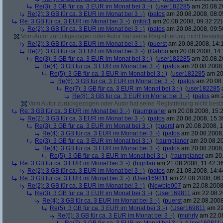
Re(3): 3 GB für ca. 3 EUR im Monat bei 3 :-)
(
user182285
am 20.08.20
Re(2): 3 GB für ca. 3 EUR im Monat bei 3 :-)
(
patos
am 20.08.2008, 08:0
Re: 3 GB für ca. 3 EUR im Monat bei 3 :-)
(
mfdc1
am 20.08.2008, 09:32:22)
Re(2): 3 GB für ca. 3 EUR im Monat bei 3 :-)
(
patos
am 20.08.2008, 09:5
Vom Autor zurückgezogen oder Autor hat seine Registrierung nicht bestätig
Re(2): 3 GB für ca. 3 EUR im Monat bei 3 :-)
(
puerst
am 20.08.2008, 14:
Re(2): 3 GB für ca. 3 EUR im Monat bei 3 :-)
(
Gabbo
am 20.08.2008, 14:
Re(3): 3 GB für ca. 3 EUR im Monat bei 3 :-)
(
user182285
am 20.08.20
Re(4): 3 GB für ca. 3 EUR im Monat bei 3 :-)
(
patos
am 20.08.2008,
Re(5): 3 GB für ca. 3 EUR im Monat bei 3 :-)
(
user182285
am 20.
Re(6): 3 GB für ca. 3 EUR im Monat bei 3 :-)
(
patos
am 20.08.
Re(7): 3 GB für ca. 3 EUR im Monat bei 3 :-)
(
user182285
a
Re(8): 3 GB für ca. 3 EUR im Monat bei 3 :-)
(
patos
am 2
Vom Autor zurückgezogen oder Autor hat seine Registrierung nicht bestä
Re: 3 GB für ca. 3 EUR im Monat bei 3 :-)
(
raumplaner
am 20.08.2008, 15:2
Re(2): 3 GB für ca. 3 EUR im Monat bei 3 :-)
(
patos
am 20.08.2008, 15:3
Re(3): 3 GB für ca. 3 EUR im Monat bei 3 :-)
(
puerst
am 20.08.2008, 1
Re(4): 3 GB für ca. 3 EUR im Monat bei 3 :-)
(
patos
am 20.08.2008,
Re(3): 3 GB für ca. 3 EUR im Monat bei 3 :-)
(
raumplaner
am 20.08.20
Re(4): 3 GB für ca. 3 EUR im Monat bei 3 :-)
(
patos
am 20.08.2008,
Re(5): 3 GB für ca. 3 EUR im Monat bei 3 :-)
(
raumplaner
am 20.
Re: 3 GB für ca. 3 EUR im Monat bei 3 :-)
(
bignfan
am 21.08.2008, 11:42:3
Re(2): 3 GB für ca. 3 EUR im Monat bei 3 :-)
(
patos
am 21.08.2008, 14:4
Re: 3 GB für ca. 3 EUR im Monat bei 3 :-)
(
User169811
am 22.08.2008, 06:
Re(2): 3 GB für ca. 3 EUR im Monat bei 3 :-)
(
Newbie007
am 22.08.2008,
Re(3): 3 GB für ca. 3 EUR im Monat bei 3 :-)
(
User169811
am 22.08.2
Re(4): 3 GB für ca. 3 EUR im Monat bei 3 :-)
(
puerst
am 22.08.2008
Re(5): 3 GB für ca. 3 EUR im Monat bei 3 :-)
(
User169811
am 22
Re(6): 3 GB für ca. 3 EUR im Monat bei 3 :-)
(
muhrly
am 22.08