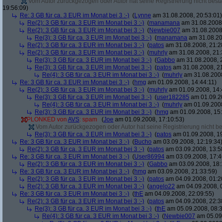
Vom Autor zurückgezogen oder Autor hat seine Registrierung nicht bestä
19:56:09)
Re: 3 GB für ca. 3 EUR im Monat bei 3 :-)
(
Lynne
am 31.08.2008, 20:53:01)
Re(2): 3 GB für ca. 3 EUR im Monat bei 3 :-)
(
manamana
am 31.08.2008,
Re(2): 3 GB für ca. 3 EUR im Monat bei 3 :-)
(
Newbie007
am 31.08.2008,
Re(3): 3 GB für ca. 3 EUR im Monat bei 3 :-)
(
manamana
am 31.08.20
Re(2): 3 GB für ca. 3 EUR im Monat bei 3 :-)
(
patos
am 31.08.2008, 21:2
Re(2): 3 GB für ca. 3 EUR im Monat bei 3 :-)
(
muhrly
am 31.08.2008, 21:
Re(3): 3 GB für ca. 3 EUR im Monat bei 3 :-)
(
Gabbo
am 31.08.2008, 
Re(3): 3 GB für ca. 3 EUR im Monat bei 3 :-)
(
patos
am 31.08.2008, 21
Re(4): 3 GB für ca. 3 EUR im Monat bei 3 :-)
(
muhrly
am 31.08.2008
Re: 3 GB für ca. 3 EUR im Monat bei 3 :-)
(
hmg
am 01.09.2008, 14:44:11)
Re(2): 3 GB für ca. 3 EUR im Monat bei 3 :-)
(
muhrly
am 01.09.2008, 14:
Re(3): 3 GB für ca. 3 EUR im Monat bei 3 :-)
(
user182285
am 01.09.20
Re(4): 3 GB für ca. 3 EUR im Monat bei 3 :-)
(
muhrly
am 01.09.2008
Re(3): 3 GB für ca. 3 EUR im Monat bei 3 :-)
(
hmg
am 01.09.2008, 15:
PLONKED von
AVS
: spam
(
Joe
am 01.09.2008, 17:10:53)
Vom Autor zurückgezogen oder Autor hat seine Registrierung nicht bes
Re(3): 3 GB für ca. 3 EUR im Monat bei 3 :-)
(
patos
am 01.09.2008, 19
Re: 3 GB für ca. 3 EUR im Monat bei 3 :-)
(
Bucho
am 03.09.2008, 12:19:34
Re(2): 3 GB für ca. 3 EUR im Monat bei 3 :-)
(
patos
am 03.09.2008, 13:5
Re: 3 GB für ca. 3 EUR im Monat bei 3 :-)
(
User86994
am 03.09.2008, 17:4
Re(2): 3 GB für ca. 3 EUR im Monat bei 3 :-)
(
Gabbo
am 03.09.2008, 18:
Re: 3 GB für ca. 3 EUR im Monat bei 3 :-)
(
hmg
am 03.09.2008, 21:33:59)
Re(2): 3 GB für ca. 3 EUR im Monat bei 3 :-)
(
patos
am 04.09.2008, 01:2
Re(2): 3 GB für ca. 3 EUR im Monat bei 3 :-)
(
angelo22
am 04.09.2008, 
Re: 3 GB für ca. 3 EUR im Monat bei 3 :-)
(
thE
am 04.09.2008, 22:09:55)
Re(2): 3 GB für ca. 3 EUR im Monat bei 3 :-)
(
patos
am 04.09.2008, 22:3
Re(3): 3 GB für ca. 3 EUR im Monat bei 3 :-)
(
thE
am 05.09.2008, 08:3
Re(4): 3 GB für ca. 3 EUR im Monat bei 3 :-)
(
Newbie007
am 05.09.