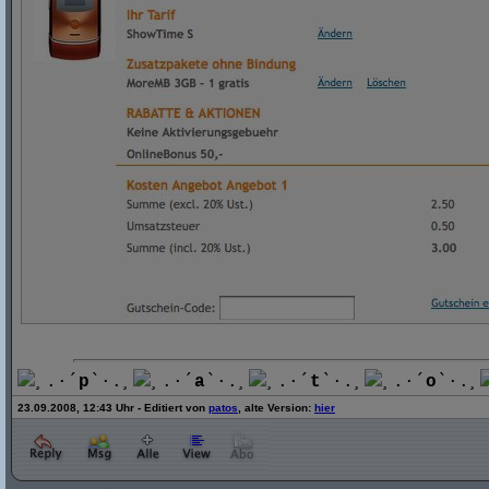
¸.·´
p
`·.¸
¸.·´
a
`·.¸
¸.·´
t
`·.¸
¸.·´
o
`·.¸
23.09.2008, 12:43 Uhr - Editiert von
patos
, alte Version:
hier