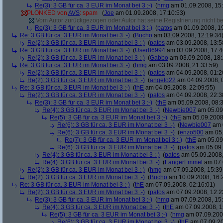
Re(3): 3 GB für ca. 3 EUR im Monat bei 3 :-)
(
hmg
am 01.09.2008, 15:
PLONKED von
AVS
: spam
(
Joe
am 01.09.2008, 17:10:53)
Vom Autor zurückgezogen oder Autor hat seine Registrierung nicht bes
Re(3): 3 GB für ca. 3 EUR im Monat bei 3 :-)
(
patos
am 01.09.2008, 19
Re: 3 GB für ca. 3 EUR im Monat bei 3 :-)
(
Bucho
am 03.09.2008, 12:19:34
Re(2): 3 GB für ca. 3 EUR im Monat bei 3 :-)
(
patos
am 03.09.2008, 13:5
Re: 3 GB für ca. 3 EUR im Monat bei 3 :-)
(
User86994
am 03.09.2008, 17:4
Re(2): 3 GB für ca. 3 EUR im Monat bei 3 :-)
(
Gabbo
am 03.09.2008, 18:
Re: 3 GB für ca. 3 EUR im Monat bei 3 :-)
(
hmg
am 03.09.2008, 21:33:59)
Re(2): 3 GB für ca. 3 EUR im Monat bei 3 :-)
(
patos
am 04.09.2008, 01:2
Re(2): 3 GB für ca. 3 EUR im Monat bei 3 :-)
(
angelo22
am 04.09.2008, 
Re: 3 GB für ca. 3 EUR im Monat bei 3 :-)
(
thE
am 04.09.2008, 22:09:55)
Re(2): 3 GB für ca. 3 EUR im Monat bei 3 :-)
(
patos
am 04.09.2008, 22:3
Re(3): 3 GB für ca. 3 EUR im Monat bei 3 :-)
(
thE
am 05.09.2008, 08:3
Re(4): 3 GB für ca. 3 EUR im Monat bei 3 :-)
(
Newbie007
am 05.09.
Re(5): 3 GB für ca. 3 EUR im Monat bei 3 :-)
(
thE
am 05.09.2008,
Re(6): 3 GB für ca. 3 EUR im Monat bei 3 :-)
(
Newbie007
am 0
Re(6): 3 GB für ca. 3 EUR im Monat bei 3 :-)
(
enzo500
am 05.
Re(7): 3 GB für ca. 3 EUR im Monat bei 3 :-)
(
thE
am 05.09.
Re(6): 3 GB für ca. 3 EUR im Monat bei 3 :-)
(
patos
am 05.09.
Re(4): 3 GB für ca. 3 EUR im Monat bei 3 :-)
(
patos
am 05.09.2008,
Re(4): 3 GB für ca. 3 EUR im Monat bei 3 :-)
(
LangerLmmel
am 07.
Re(2): 3 GB für ca. 3 EUR im Monat bei 3 :-)
(
hmg
am 07.09.2008, 15:39
Re(2): 3 GB für ca. 3 EUR im Monat bei 3 :-)
(
Bucho
am 10.09.2008, 16:
Re: 3 GB für ca. 3 EUR im Monat bei 3 :-)
(
thE
am 07.09.2008, 02:16:01)
Re(2): 3 GB für ca. 3 EUR im Monat bei 3 :-)
(
patos
am 07.09.2008, 12:2
Re(3): 3 GB für ca. 3 EUR im Monat bei 3 :-)
(
hmg
am 07.09.2008, 15:
Re(4): 3 GB für ca. 3 EUR im Monat bei 3 :-)
(
thE
am 07.09.2008, 1
Re(5): 3 GB für ca. 3 EUR im Monat bei 3 :-)
(
hmg
am 07.09.2008
Re(6): 3 GB für ca. 3 EUR im Monat bei 3 :-)
(
thE
am 07.09.20