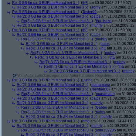
Re: 3 GB für ca. 3 EUR im Monat bei 3 :-)
(
thE
am 30.08.2008, 21:29:07)
Re(2): 3 GB für ca. 3 EUR im Monat bei 3 :-)
(
sorny
am 30.08.2008, 23:5
Re: 3 GB für ca. 3 EUR im Monat bei 3 :-)
(
Tester99
am 30.08.2008, 22:54:
Re(2): 3 GB für ca. 3 EUR im Monat bei 3 :-)
(
patos
am 31.08.2008, 01:5
Re(3): 3 GB für ca. 3 EUR im Monat bei 3 :-)
(
tha_haze
am 31.08.2008
Re(2): 3 GB für ca. 3 EUR im Monat bei 3 :-)
(
muhrly
am 31.08.2008, 12:
Re: 3 GB für ca. 3 EUR im Monat bei 3 :-)
(
thE
am 31.08.2008, 12:59:00)
Re(2): 3 GB für ca. 3 EUR im Monat bei 3 :-)
(
patos
am 31.08.2008, 13:0
Re(3): 3 GB für ca. 3 EUR im Monat bei 3 :-)
(
muhrly
am 31.08.2008, 
Re(4): 3 GB für ca. 3 EUR im Monat bei 3 :-)
(
patos
am 31.08.2008,
Re(4): 3 GB für ca. 3 EUR im Monat bei 3 :-)
(
thE
am 31.08.2008, 1
Re(5): 3 GB für ca. 3 EUR im Monat bei 3 :-)
(
muhrly
am 31.08.2
Re(6): 3 GB für ca. 3 EUR im Monat bei 3 :-)
(
thE
am 31.08.20
Re(7): 3 GB für ca. 3 EUR im Monat bei 3 :-)
(
muhrly
am 31
Re(8): 3 GB für ca. 3 EUR im Monat bei 3 :-)
(
thE
am 31.
Re(9): 3 GB für ca. 3 EUR im Monat bei 3 :-)
(
muhrly
Vom Autor zurückgezogen oder Autor hat seine Registrierung nicht bestä
Re: 3 GB für ca. 3 EUR im Monat bei 3 :-)
(
Lynne
am 31.08.2008, 20:53:01)
Re(2): 3 GB für ca. 3 EUR im Monat bei 3 :-)
(
manamana
am 31.08.2008,
Re(2): 3 GB für ca. 3 EUR im Monat bei 3 :-)
(
Newbie007
am 31.08.2008,
Re(3): 3 GB für ca. 3 EUR im Monat bei 3 :-)
(
manamana
am 31.08.20
Re(2): 3 GB für ca. 3 EUR im Monat bei 3 :-)
(
patos
am 31.08.2008, 21:2
Re(2): 3 GB für ca. 3 EUR im Monat bei 3 :-)
(
muhrly
am 31.08.2008, 21:
Re(3): 3 GB für ca. 3 EUR im Monat bei 3 :-)
(
Gabbo
am 31.08.2008, 
Re(3): 3 GB für ca. 3 EUR im Monat bei 3 :-)
(
patos
am 31.08.2008, 21
Re(4): 3 GB für ca. 3 EUR im Monat bei 3 :-)
(
muhrly
am 31.08.2008
Re: 3 GB für ca. 3 EUR im Monat bei 3 :-)
(
hmg
am 01.09.2008, 14:44:11)
Re(2): 3 GB für ca. 3 EUR im Monat bei 3 :-)
(
muhrly
am 01.09.2008, 14:
Re(3): 3 GB für ca. 3 EUR im Monat bei 3 :-)
(
user182285
am 01.09.20
Re(4): 3 GB für ca. 3 EUR im Monat bei 3 :-)
(
muhrly
am 01.09.2008