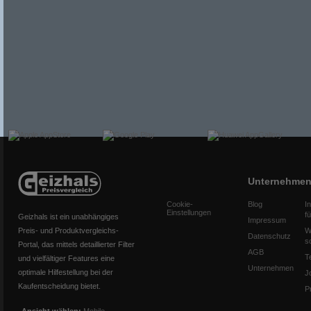
Unternehme
Cookie-
Blog
I
Einstellungen
f
Geizhals ist ein unabhängiges
Impressum
Preis- und Produktvergleichs-
W
Datenschutz
s
Portal, das mittels detaillierter Filter
AGB
T
und vielfältiger Features eine
Unternehmen
optimale Hilfestellung bei der
J
Kaufentscheidung bietet.
P