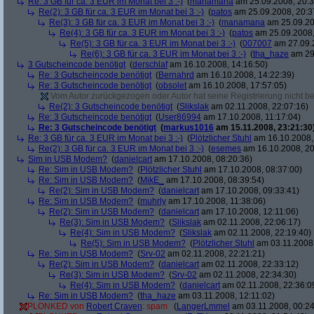
Re: 3 GB für ca. 3 EUR im Monat bei 3 :-)
(
manamana
am 25.09.2008, 20:3
Re(2): 3 GB für ca. 3 EUR im Monat bei 3 :-)
(
patos
am 25.09.2008, 20:3
Re(3): 3 GB für ca. 3 EUR im Monat bei 3 :-)
(
manamana
am 25.09.20
Re(4): 3 GB für ca. 3 EUR im Monat bei 3 :-)
(
patos
am 25.09.2008,
Re(5): 3 GB für ca. 3 EUR im Monat bei 3 :-)
(
007007
am 27.09.2
Re(6): 3 GB für ca. 3 EUR im Monat bei 3 :-)
(
tha_haze
am 29.
3 Gutscheincode benötigt
(
derschlaf
am 16.10.2008, 14:16:50)
Re: 3 Gutscheincode benötigt
(
Bernahrd
am 16.10.2008, 14:22:39)
Re: 3 Gutscheincode benötigt
(
obsolet
am 16.10.2008, 17:57:05)
Vom Autor zurückgezogen oder Autor hat seine Registrierung nicht bes
Re(2): 3 Gutscheincode benötigt
(
Slikslak
am 02.11.2008, 22:07:16)
Re: 3 Gutscheincode benötigt
(
User86994
am 17.10.2008, 11:17:04)
Re: 3 Gutscheincode benötigt
(
markus1016
am 15.11.2008, 23:21:30
Re: 3 GB für ca. 3 EUR im Monat bei 3 :-)
(
Plötzlicher Stuhl
am 16.10.2008,
Re(2): 3 GB für ca. 3 EUR im Monat bei 3 :-)
(
esemes
am 16.10.2008, 20
Sim in USB Modem?
(
danielcart
am 17.10.2008, 08:20:36)
Re: Sim in USB Modem?
(
Plötzlicher Stuhl
am 17.10.2008, 08:37:00)
Re: Sim in USB Modem?
(
MikE_
am 17.10.2008, 08:39:54)
Re(2): Sim in USB Modem?
(
danielcart
am 17.10.2008, 09:33:41)
Re: Sim in USB Modem?
(
muhrly
am 17.10.2008, 11:38:06)
Re(2): Sim in USB Modem?
(
danielcart
am 17.10.2008, 12:11:06)
Re(3): Sim in USB Modem?
(
Slikslak
am 02.11.2008, 22:06:17)
Re(4): Sim in USB Modem?
(
Slikslak
am 02.11.2008, 22:19:40)
Re(5): Sim in USB Modem?
(
Plötzlicher Stuhl
am 03.11.2008,
Re: Sim in USB Modem?
(
Srv-02
am 02.11.2008, 22:21:21)
Re(2): Sim in USB Modem?
(
danielcart
am 02.11.2008, 22:33:12)
Re(3): Sim in USB Modem?
(
Srv-02
am 02.11.2008, 22:34:30)
Re(4): Sim in USB Modem?
(
danielcart
am 02.11.2008, 22:36:0
Re: Sim in USB Modem?
(
tha_haze
am 03.11.2008, 12:11:02)
PLONKED von
Robert Craven
: spam
(
LangerLmmel
am 03.11.2008, 00:24