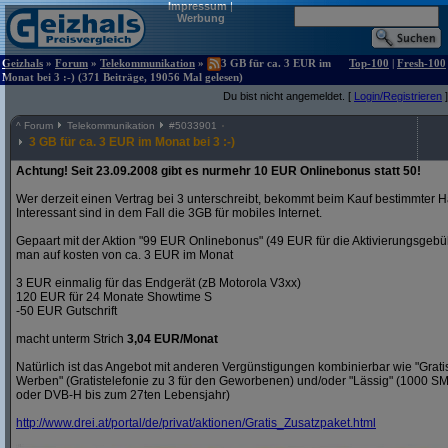
Impressum
|
Werbung
Geizhals
»
Forum
»
Telekommunikation
»
3 GB für ca. 3 EUR im
Top-100
|
Fresh-100
Monat bei 3 :-) (371 Beiträge, 19056 Mal gelesen)
Du bist nicht angemeldet. [
Login/Registrieren
]
^
Forum
Telekommunikation
#
5033901
3 GB für ca. 3 EUR im Monat bei 3 :-)
Achtung! Seit 23.09.2008 gibt es nurmehr 10 EUR Onlinebonus statt 50!
Wer derzeit einen Vertrag bei 3 unterschreibt, bekommt beim Kauf bestimmter H
Interessant sind in dem Fall die 3GB für mobiles Internet.
Gepaart mit der Aktion "99 EUR Onlinebonus" (49 EUR für die Aktivierungsgeb
man auf kosten von ca. 3 EUR im Monat
3 EUR einmalig für das Endgerät (zB Motorola V3xx)
120 EUR für 24 Monate Showtime S
-50 EUR Gutschrift
macht unterm Strich
3,04 EUR/Monat
Natürlich ist das Angebot mit anderen Vergünstigungen kombinierbar wie "Gra
Werben" (Gratistelefonie zu 3 für den Geworbenen) und/oder "Lässig" (1000 S
oder DVB-H bis zum 27ten Lebensjahr)
http:/
/
www.drei.at/
portal/
de/
privat/
aktionen/
Gratis_Zusatzpaket.html