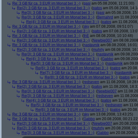
Re: 3 GB für ca. 3 EUR im Monat bei 3 :-)
(
gasi
am 05.08.2008, 11:21:00)
Re(2): 3 GB für ca. 3 EUR im Monat bei 3 :-)
(
patos
am 05.08.2008, 14:1
Re(3): 3 GB für ca. 3 EUR im Monat bei 3 :-)
(
gasi
am 05.08.2008, 15:
Re(3): 3 GB für ca. 3 EUR im Monat bei 3 :-)
(
Bernahrd
am 11.08.2008
Re(4): 3 GB für ca. 3 EUR im Monat bei 3 :-)
(
patos
am 11.08.2008,
Re: 3 GB für ca. 3 EUR im Monat bei 3 :-)
(
sky
am 07.08.2008, 09:51:07)
Re(2): 3 GB für ca. 3 EUR im Monat bei 3 :-)
(
patos
am 07.08.2008, 13:0
Re: 3 GB für ca. 3 EUR im Monat bei 3 :-)
(
thE
am 08.08.2008, 10:10:48)
Re(2): 3 GB für ca. 3 EUR im Monat bei 3 :-)
(
Newbie007
am 08.08.2008,
Re: 3 GB für ca. 3 EUR im Monat bei 3 :-)
(
nastavnik
am 08.08.2008, 16:01
Re(2): 3 GB für ca. 3 EUR im Monat bei 3 :-)
(
muhrly
am 08.08.2008, 16:
Re(3): 3 GB für ca. 3 EUR im Monat bei 3 :-)
(
nastavnik
am 09.08.2008
Re(4): 3 GB für ca. 3 EUR im Monat bei 3 :-)
(
Gabbo
am 09.08.2008
Re(5): 3 GB für ca. 3 EUR im Monat bei 3 :-)
(
nastavnik
am 09.08
Re(6): 3 GB für ca. 3 EUR im Monat bei 3 :-)
(
patos
am 20.08.
Re(7): 3 GB für ca. 3 EUR im Monat bei 3 :-)
(
nastavnik
am 
Re(8): 3 GB für ca. 3 EUR im Monat bei 3 :-)
(
patos
am 2
Re: 3 GB für ca. 3 EUR im Monat bei 3 :-)
(
redseven
am 11.08.2008, 18:28:
Re(2): 3 GB für ca. 3 EUR im Monat bei 3 :-)
(
patos
am 11.08.2008, 18:3
Re(3): 3 GB für ca. 3 EUR im Monat bei 3 :-)
(
Newbie007
am 11.08.20
Re(3): 3 GB für ca. 3 EUR im Monat bei 3 :-)
(
redseven
am 11.08.2008
Re(4): 3 GB für ca. 3 EUR im Monat bei 3 :-)
(
patos
am 11.08.2008,
Re(5): 3 GB für ca. 3 EUR im Monat bei 3 :-)
(
redseven
am 11.08
Re(6): 3 GB für ca. 3 EUR im Monat bei 3 :-)
(
patos
am 20.08.
Re: 3 GB für ca. 3 EUR im Monat bei 3 :-)
(
sky
am 13.08.2008, 13:43:25)
Re: 3 GB für ca. 3 EUR im Monat bei 3 :-)
(
Gabbo
am 20.08.2008, 00:21:22
Re(2): 3 GB für ca. 3 EUR im Monat bei 3 :-)
(
Newbie007
am 20.08.2008,
Re(2): 3 GB für ca. 3 EUR im Monat bei 3 :-)
(
muhrly
am 20.08.2008, 00:
Re(3): 3 GB für ca. 3 EUR im Monat bei 3 :-)
(
Gabbo
am 20.08.2008, 