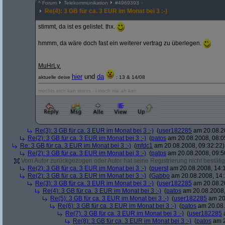
^
Forum
Telekommunikation
#
4969393
Re(4): 3 GB für ca. 3 EUR im Monat bei 3 :-)
stimmt, da ist es gelistet. thx.
hmmm, da wäre doch fast ein weiterer vertrag zu überlegen.
MuHrLy.
hier
und
da
aktuelle deixe
: 13 & 14/08
mochts eich kan stress - i moch ma ah kan
Re(3): 3 GB für ca. 3 EUR im Monat bei 3 :-)
(
user182285
am 20.08.20
Re(2): 3 GB für ca. 3 EUR im Monat bei 3 :-)
(
patos
am 20.08.2008, 08:0
Re: 3 GB für ca. 3 EUR im Monat bei 3 :-)
(
mfdc1
am 20.08.2008, 09:32:22)
Re(2): 3 GB für ca. 3 EUR im Monat bei 3 :-)
(
patos
am 20.08.2008, 09:5
Vom Autor zurückgezogen oder Autor hat seine Registrierung nicht bestätig
Re(2): 3 GB für ca. 3 EUR im Monat bei 3 :-)
(
puerst
am 20.08.2008, 14:
Re(2): 3 GB für ca. 3 EUR im Monat bei 3 :-)
(
Gabbo
am 20.08.2008, 14:
Re(3): 3 GB für ca. 3 EUR im Monat bei 3 :-)
(
user182285
am 20.08.20
Re(4): 3 GB für ca. 3 EUR im Monat bei 3 :-)
(
patos
am 20.08.2008,
Re(5): 3 GB für ca. 3 EUR im Monat bei 3 :-)
(
user182285
am 20.
Re(6): 3 GB für ca. 3 EUR im Monat bei 3 :-)
(
patos
am 20.08.
Re(7): 3 GB für ca. 3 EUR im Monat bei 3 :-)
(
user182285
a
Re(8): 3 GB für ca. 3 EUR im Monat bei 3 :-)
(
patos
am 2