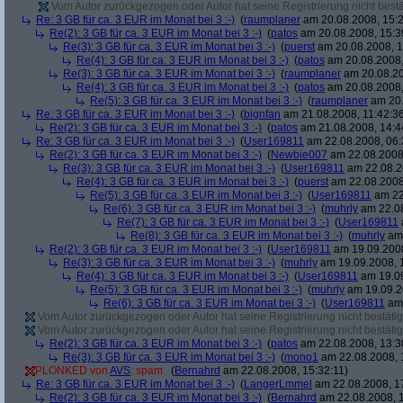
Vom Autor zurückgezogen oder Autor hat seine Registrierung nicht bestä
Re: 3 GB für ca. 3 EUR im Monat bei 3 :-)
(
raumplaner
am 20.08.2008, 15:2
Re(2): 3 GB für ca. 3 EUR im Monat bei 3 :-)
(
patos
am 20.08.2008, 15:3
Re(3): 3 GB für ca. 3 EUR im Monat bei 3 :-)
(
puerst
am 20.08.2008, 1
Re(4): 3 GB für ca. 3 EUR im Monat bei 3 :-)
(
patos
am 20.08.2008,
Re(3): 3 GB für ca. 3 EUR im Monat bei 3 :-)
(
raumplaner
am 20.08.20
Re(4): 3 GB für ca. 3 EUR im Monat bei 3 :-)
(
patos
am 20.08.2008,
Re(5): 3 GB für ca. 3 EUR im Monat bei 3 :-)
(
raumplaner
am 20.
Re: 3 GB für ca. 3 EUR im Monat bei 3 :-)
(
bignfan
am 21.08.2008, 11:42:3
Re(2): 3 GB für ca. 3 EUR im Monat bei 3 :-)
(
patos
am 21.08.2008, 14:4
Re: 3 GB für ca. 3 EUR im Monat bei 3 :-)
(
User169811
am 22.08.2008, 06:
Re(2): 3 GB für ca. 3 EUR im Monat bei 3 :-)
(
Newbie007
am 22.08.2008,
Re(3): 3 GB für ca. 3 EUR im Monat bei 3 :-)
(
User169811
am 22.08.2
Re(4): 3 GB für ca. 3 EUR im Monat bei 3 :-)
(
puerst
am 22.08.2008
Re(5): 3 GB für ca. 3 EUR im Monat bei 3 :-)
(
User169811
am 22
Re(6): 3 GB für ca. 3 EUR im Monat bei 3 :-)
(
muhrly
am 22.08
Re(7): 3 GB für ca. 3 EUR im Monat bei 3 :-)
(
User169811
Re(8): 3 GB für ca. 3 EUR im Monat bei 3 :-)
(
muhrly
am 
Re(2): 3 GB für ca. 3 EUR im Monat bei 3 :-)
(
User169811
am 19.09.2008
Re(3): 3 GB für ca. 3 EUR im Monat bei 3 :-)
(
muhrly
am 19.09.2008, 
Re(4): 3 GB für ca. 3 EUR im Monat bei 3 :-)
(
User169811
am 19.09
Re(5): 3 GB für ca. 3 EUR im Monat bei 3 :-)
(
muhrly
am 19.09.2
Re(6): 3 GB für ca. 3 EUR im Monat bei 3 :-)
(
User169811
am 
Vom Autor zurückgezogen oder Autor hat seine Registrierung nicht bestätig
Vom Autor zurückgezogen oder Autor hat seine Registrierung nicht bestätig
Re(2): 3 GB für ca. 3 EUR im Monat bei 3 :-)
(
patos
am 22.08.2008, 13:3
Re(3): 3 GB für ca. 3 EUR im Monat bei 3 :-)
(
mono1
am 22.08.2008, 
PLONKED von
AVS
: spam
(
Bernahrd
am 22.08.2008, 15:32:11)
Re: 3 GB für ca. 3 EUR im Monat bei 3 :-)
(
LangerLmmel
am 22.08.2008, 1
Re(2): 3 GB für ca. 3 EUR im Monat bei 3 :-)
(
Bernahrd
am 22.08.2008, 1