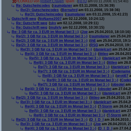
PLONKED von
Robert Craven
: spam
(
FoTU
am 03.11.2008, 01:54:40)
Re: Gutscheincodes
(
raumplaner
am 03.11.2008, 15:36:39)
Re(2): Gutscheincodes
(
Bernahrd
am 03.11.2008, 15:38:36)
Re(3): Gutscheincodes
(
raumplaner
am 03.11.2008, 15:41:23)
Gutschrift weg
(
NoName2007
am 02.12.2008, 10:24:12)
Re: Gutschrift weg
(
sky
am 02.12.2008, 10:29:11)
Re: Gutschrift weg
(
muhrly
am 02.12.2008, 10:30:15)
Re: 3 GB für ca. 3 EUR im Monat bei 3 :-)
(
Joe
am 25.04.2010, 18:10:16)
Re(2): 3 GB für ca. 3 EUR im Monat bei 3 :-)
(
raumplaner
am 25.04.201
Re(2): 3 GB für ca. 3 EUR im Monat bei 3 :-)
(
thE
am 25.04.2010, 19:1
Re(2): 3 GB für ca. 3 EUR im Monat bei 3 :-)
(
RSG
am 25.04.2010, 19:
Re(3): 3 GB für ca. 3 EUR im Monat bei 3 :-)
(
danielcart
am 25.04.20
Re(4): 3 GB für ca. 3 EUR im Monat bei 3 :-)
(
littleo
am 26.04.201
Re(5): 3 GB für ca. 3 EUR im Monat bei 3 :-)
(
danielcart
am 26.
Re(6): 3 GB für ca. 3 EUR im Monat bei 3 :-)
(
littleo
am 26.0
Re(7): 3 GB für ca. 3 EUR im Monat bei 3 :-)
(
danielcart
a
Re(7): 3 GB für ca. 3 EUR im Monat bei 3 :-)
(
Codename
Re(8): 3 GB für ca. 3 EUR im Monat bei 3 :-)
(
groti67
a
Re(9): 3 GB für ca. 3 EUR im Monat bei 3 :-)
(
Code
Re(7): 3 GB für ca. 3 EUR im Monat bei 3 :-)
(
obsolet
am 
Re(4): 3 GB für ca. 3 EUR im Monat bei 3 :-)
(
obsolet
am 27.04.20
Re(5): 3 GB für ca. 3 EUR im Monat bei 3 :-)
(
danielcart
am 27.
Re(2): 3 GB für ca. 3 EUR im Monat bei 3 :-)
(
littleo
am 25.04.2010, 19
Re(3): 3 GB für ca. 3 EUR im Monat bei 3 :-)
(
danielcart
am 25.04.20
Re(4): 3 GB für ca. 3 EUR im Monat bei 3 :-)
(
T-Storm
am 26.04.2
Re(5): 3 GB für ca. 3 EUR im Monat bei 3 :-)
(
danielcart
am 27.
Re(6): 3 GB für ca. 3 EUR im Monat bei 3 :-)
(
T-Storm
am 27
Re(2): 3 GB für ca. 3 EUR im Monat bei 3 :-)
(
D_I_D_I
am 26.04.2010, 
Re(3): 3 GB für ca. 3 EUR im Monat bei 3 :-)
(
Joe
am 26.04.2010, 2
Re(4): 3 GB für ca. 3 EUR im Monat bei 3 :-)
(
D_I_D_I
am 27.04.2