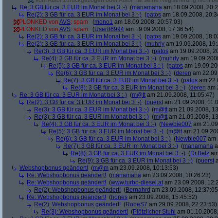
Vom Autor zurückgezogen oder Autor hat seine Registrierung nicht bes
Re: 3 GB für ca. 3 EUR im Monat bei 3 :-)
(
manamana
am 18.09.2008, 20:2
Re(2): 3 GB für ca. 3 EUR im Monat bei 3 :-)
(
patos
am 18.09.2008, 20:3
PLONKED von
AVS
: spam
(
mono1
am 18.09.2008, 20:57:03)
PLONKED von
AVS
: spam
(
User86994
am 19.09.2008, 17:36:54)
Re(2): 3 GB für ca. 3 EUR im Monat bei 3 :-)
(
patos
am 19.09.2008, 18:0
Re(2): 3 GB für ca. 3 EUR im Monat bei 3 :-)
(
muhrly
am 19.09.2008, 19:
Re(3): 3 GB für ca. 3 EUR im Monat bei 3 :-)
(
patos
am 19.09.2008, 20
Re(4): 3 GB für ca. 3 EUR im Monat bei 3 :-)
(
muhrly
am 19.09.2008
Re(5): 3 GB für ca. 3 EUR im Monat bei 3 :-)
(
patos
am 19.09.200
Re(6): 3 GB für ca. 3 EUR im Monat bei 3 :-)
(
deren
am 22.09.
Re(7): 3 GB für ca. 3 EUR im Monat bei 3 :-)
(
patos
am 22.0
Re(8): 3 GB für ca. 3 EUR im Monat bei 3 :-)
(
deren
am 2
Re: 3 GB für ca. 3 EUR im Monat bei 3 :-)
(
m@tt
am 21.09.2008, 11:05:47)
Re(2): 3 GB für ca. 3 EUR im Monat bei 3 :-)
(
puerst
am 21.09.2008, 11:0
Re(3): 3 GB für ca. 3 EUR im Monat bei 3 :-)
(
m@tt
am 21.09.2008, 13
Re(3): 3 GB für ca. 3 EUR im Monat bei 3 :-)
(
m@tt
am 21.09.2008, 13
Re(4): 3 GB für ca. 3 EUR im Monat bei 3 :-)
(
Newbie007
am 21.09.
Re(5): 3 GB für ca. 3 EUR im Monat bei 3 :-)
(
m@tt
am 21.09.200
Re(6): 3 GB für ca. 3 EUR im Monat bei 3 :-)
(
Newbie007
am 2
Re(7): 3 GB für ca. 3 EUR im Monat bei 3 :-)
(
manamana
a
Re(8): 3 GB für ca. 3 EUR im Monat bei 3 :-)
(
Dr.Betz
am 
Re(9): 3 GB für ca. 3 EUR im Monat bei 3 :-)
(
puerst
a
Webshopbonus geändert!
(
m@m
am 23.09.2008, 10:13:53)
Re: Webshopbonus geändert!
(
manamana
am 23.09.2008, 10:26:23)
Re: Webshopbonus geändert!
(
www.turbo-diesel.at
am 23.09.2008, 12:
Re(2): Webshopbonus geändert!
(
Bernahrd
am 23.09.2008, 12:37:05
Re: Webshopbonus geändert!
(
hones
am 23.09.2008, 15:45:52)
Re(2): Webshopbonus geändert!
(
RobeS7
am 29.09.2008, 22:23:53)
Re(3): Webshopbonus geändert!
(
Plötzlicher Stuhl
am 01.10.2008,