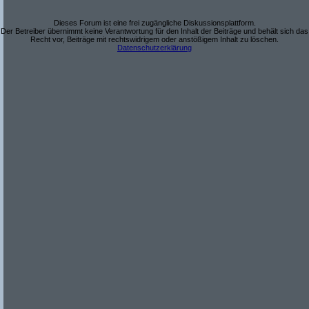
Dieses Forum ist eine frei zugängliche Diskussionsplattform.
Der Betreiber übernimmt keine Verantwortung für den Inhalt der Beiträge und behält sich das
Recht vor, Beiträge mit rechtswidrigem oder anstößigem Inhalt zu löschen.
Datenschutzerklärung