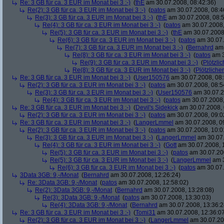
Re: 3 GB für ca. 3 EUR im Monat bei 3 :-)
(
thE
am 30.07.2008, 08:42:36)
Re(2): 3 GB für ca. 3 EUR im Monat bei 3 :-)
(
patos
am 30.07.2008, 08:4
Re(3): 3 GB für ca. 3 EUR im Monat bei 3 :-)
(
thE
am 30.07.2008, 08:5
Re(4): 3 GB für ca. 3 EUR im Monat bei 3 :-)
(
patos
am 30.07.2008,
Re(5): 3 GB für ca. 3 EUR im Monat bei 3 :-)
(
thE
am 30.07.2008,
Re(6): 3 GB für ca. 3 EUR im Monat bei 3 :-)
(
patos
am 30.07.
Re(7): 3 GB für ca. 3 EUR im Monat bei 3 :-)
(
Bernahrd
am 
Re(8): 3 GB für ca. 3 EUR im Monat bei 3 :-)
(
patos
am 3
Re(9): 3 GB für ca. 3 EUR im Monat bei 3 :-)
(
Plötzlic
Re(8): 3 GB für ca. 3 EUR im Monat bei 3 :-)
(
Plötzlicher
Re: 3 GB für ca. 3 EUR im Monat bei 3 :-)
(
User150576
am 30.07.2008, 08:
Re(2): 3 GB für ca. 3 EUR im Monat bei 3 :-)
(
patos
am 30.07.2008, 08:5
Re(3): 3 GB für ca. 3 EUR im Monat bei 3 :-)
(
User150576
am 30.07.2
Re(4): 3 GB für ca. 3 EUR im Monat bei 3 :-)
(
patos
am 30.07.2008,
Re: 3 GB für ca. 3 EUR im Monat bei 3 :-)
(
Devil's Sidekick
am 30.07.2008, 
Re(2): 3 GB für ca. 3 EUR im Monat bei 3 :-)
(
patos
am 30.07.2008, 09:0
Re: 3 GB für ca. 3 EUR im Monat bei 3 :-)
(
LangerLmmel
am 30.07.2008, 0
Re(2): 3 GB für ca. 3 EUR im Monat bei 3 :-)
(
patos
am 30.07.2008, 10:0
Re(3): 3 GB für ca. 3 EUR im Monat bei 3 :-)
(
LangerLmmel
am 30.07.
Re(4): 3 GB für ca. 3 EUR im Monat bei 3 :-)
(
Gott
am 30.07.2008, 
Re(5): 3 GB für ca. 3 EUR im Monat bei 3 :-)
(
patos
am 30.07.200
Re(5): 3 GB für ca. 3 EUR im Monat bei 3 :-)
(
LangerLmmel
am 3
Re(6): 3 GB für ca. 3 EUR im Monat bei 3 :-)
(
patos
am 30.07.
3Data 3GB: 9,-/Monat
(
Bernahrd
am 30.07.2008, 12:26:24)
Re: 3Data 3GB: 9,-/Monat
(
patos
am 30.07.2008, 12:58:02)
Re(2): 3Data 3GB: 9,-/Monat
(
Bernahrd
am 30.07.2008, 13:28:08)
Re(3): 3Data 3GB: 9,-/Monat
(
patos
am 30.07.2008, 13:30:03)
Re(4): 3Data 3GB: 9,-/Monat
(
Bernahrd
am 30.07.2008, 13:36:2
Re: 3 GB für ca. 3 EUR im Monat bei 3 :-)
(
Tomi31
am 30.07.2008, 12:36:0
Re(2): 3 GB für ca. 3 EUR im Monat bei 3 :-)
(
LangerLmmel
am 30.07.20