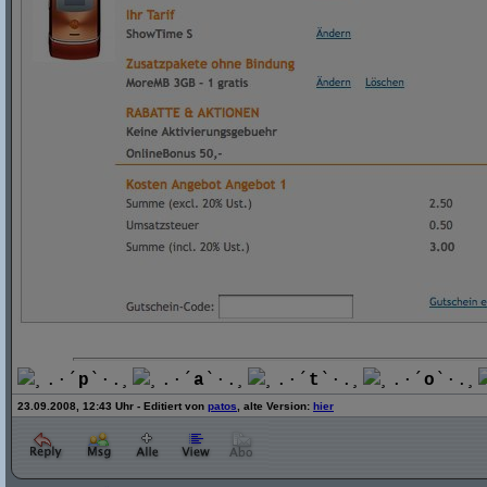
¸.·´
p
`·.¸
¸.·´
a
`·.¸
¸.·´
t
`·.¸
¸.·´
o
`·.¸
23.09.2008, 12:43 Uhr - Editiert von
patos
, alte Version:
hier