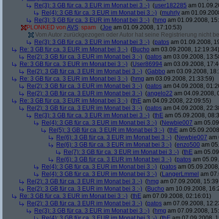
Re(3): 3 GB für ca. 3 EUR im Monat bei 3 :-)
(
user182285
am 01.09.20
Re(4): 3 GB für ca. 3 EUR im Monat bei 3 :-)
(
muhrly
am 01.09.2008
Re(3): 3 GB für ca. 3 EUR im Monat bei 3 :-)
(
hmg
am 01.09.2008, 15:
PLONKED von
AVS
: spam
(
Joe
am 01.09.2008, 17:10:53)
Vom Autor zurückgezogen oder Autor hat seine Registrierung nicht bes
Re(3): 3 GB für ca. 3 EUR im Monat bei 3 :-)
(
patos
am 01.09.2008, 19
Re: 3 GB für ca. 3 EUR im Monat bei 3 :-)
(
Bucho
am 03.09.2008, 12:19:34
Re(2): 3 GB für ca. 3 EUR im Monat bei 3 :-)
(
patos
am 03.09.2008, 13:5
Re: 3 GB für ca. 3 EUR im Monat bei 3 :-)
(
User86994
am 03.09.2008, 17:4
Re(2): 3 GB für ca. 3 EUR im Monat bei 3 :-)
(
Gabbo
am 03.09.2008, 18:
Re: 3 GB für ca. 3 EUR im Monat bei 3 :-)
(
hmg
am 03.09.2008, 21:33:59)
Re(2): 3 GB für ca. 3 EUR im Monat bei 3 :-)
(
patos
am 04.09.2008, 01:2
Re(2): 3 GB für ca. 3 EUR im Monat bei 3 :-)
(
angelo22
am 04.09.2008, 
Re: 3 GB für ca. 3 EUR im Monat bei 3 :-)
(
thE
am 04.09.2008, 22:09:55)
Re(2): 3 GB für ca. 3 EUR im Monat bei 3 :-)
(
patos
am 04.09.2008, 22:3
Re(3): 3 GB für ca. 3 EUR im Monat bei 3 :-)
(
thE
am 05.09.2008, 08:3
Re(4): 3 GB für ca. 3 EUR im Monat bei 3 :-)
(
Newbie007
am 05.09.
Re(5): 3 GB für ca. 3 EUR im Monat bei 3 :-)
(
thE
am 05.09.2008,
Re(6): 3 GB für ca. 3 EUR im Monat bei 3 :-)
(
Newbie007
am 0
Re(6): 3 GB für ca. 3 EUR im Monat bei 3 :-)
(
enzo500
am 05.
Re(7): 3 GB für ca. 3 EUR im Monat bei 3 :-)
(
thE
am 05.09.
Re(6): 3 GB für ca. 3 EUR im Monat bei 3 :-)
(
patos
am 05.09.
Re(4): 3 GB für ca. 3 EUR im Monat bei 3 :-)
(
patos
am 05.09.2008,
Re(4): 3 GB für ca. 3 EUR im Monat bei 3 :-)
(
LangerLmmel
am 07.
Re(2): 3 GB für ca. 3 EUR im Monat bei 3 :-)
(
hmg
am 07.09.2008, 15:39
Re(2): 3 GB für ca. 3 EUR im Monat bei 3 :-)
(
Bucho
am 10.09.2008, 16:
Re: 3 GB für ca. 3 EUR im Monat bei 3 :-)
(
thE
am 07.09.2008, 02:16:01)
Re(2): 3 GB für ca. 3 EUR im Monat bei 3 :-)
(
patos
am 07.09.2008, 12:2
Re(3): 3 GB für ca. 3 EUR im Monat bei 3 :-)
(
hmg
am 07.09.2008, 15:
Re(4): 3 GB für ca. 3 EUR im Monat bei 3 :-)
(
thE
am 07.09.2008, 1