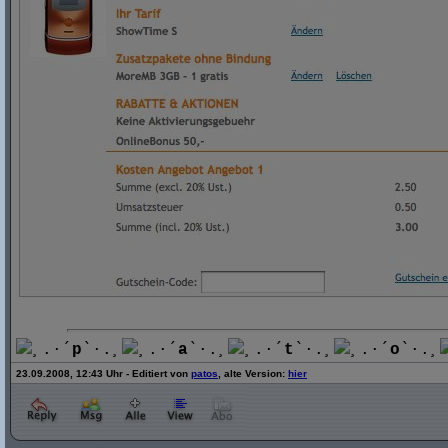
¸.·´
p
`·.¸
¸.·´
a
`·.¸
¸.·´
t
`·.¸
¸.·´
o
`·.¸
23.09.2008, 12:43 Uhr - Editiert von
patos
, alte Version:
hier