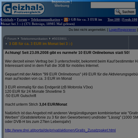
Impressum
|
Werbung
Geizhals
»
Forum
»
Telekommunikation
»
3 GB für ca. 3 EUR im
Top-100
|
Fresh-100
Monat bei 3 :-) (371 Beiträge, 18985 Mal gelesen)
Du bist nicht angemeldet. [
Login/Registrieren
]
^
Forum
Telekommunikation
#
5033901
3 GB für ca. 3 EUR im Monat bei 3 :-)
Achtung! Seit 23.09.2008 gibt es nurmehr 10 EUR Onlinebonus statt 50!
Wer derzeit einen Vertrag bei 3 unterschreibt, bekommt beim Kauf bestimmter H
Interessant sind in dem Fall die 3GB für mobiles Internet.
Gepaart mit der Aktion "99 EUR Onlinebonus" (49 EUR für die Aktivierungsgeb
man auf kosten von ca. 3 EUR im Monat
3 EUR einmalig für das Endgerät (zB Motorola V3xx)
120 EUR für 24 Monate Showtime S
-50 EUR Gutschrift
macht unterm Strich
3,04 EUR/Monat
Natürlich ist das Angebot mit anderen Vergünstigungen kombinierbar wie "Gra
Werben" (Gratistelefonie zu 3 für den Geworbenen) und/oder "Lässig" (1000 S
oder DVB-H bis zum 27ten Lebensjahr)
http:/
/
www.drei.at/
portal/
de/
privat/
aktionen/
Gratis_Zusatzpaket.html