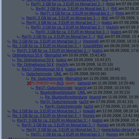
Re(5): 3 GB für ca. 3 EUR im Monat bei 3 :-)
(
hmg
am 07.09.2008
Re(6): 3 GB für ca. 3 EUR im Monat bei 3 :-)
(
thE
am 07.09.20
Re(7): 3 GB für ca. 3 EUR im Monat bei 3 :-)
(
hmg
am 07.09
Re(4): 3 GB für ca. 3 EUR im Monat bei 3 :-)
(
thE
am 07.09.2008, 1
Re(4): 3 GB für ca. 3 EUR im Monat bei 3 :-)
(
patos
am 07.09.2008,
Re(5): 3 GB für ca. 3 EUR im Monat bei 3 :-)
(
muhrly
am 07.09.2
Re(6): 3 GB für ca. 3 EUR im Monat bei 3 :-)
(
patos
am 07.09.
Re(3): 3 GB für ca. 3 EUR im Monat bei 3 :-)
(
thE
am 07.09.2008, 15:4
Re: 3 GB für ca. 3 EUR im Monat bei 3 :-)
(
HerwigB
am 07.09.2008, 19:15:
Re: 3 GB für ca. 3 EUR im Monat bei 3 :-)
(
User86994
am 09.09.2008, 16:5
Re(2): 3 GB für ca. 3 EUR im Monat bei 3 :-)
(
patos
am 09.09.2008, 17:0
Onlinebonus 50 €
(
Bernahrd
am 10.09.2008, 15:42:45)
Re: Onlinebonus 50 €
(
patos
am 10.09.2008, 15:43:37)
Re: Onlinebonus 50 €
(
muhrly
am 10.09.2008, 16:25:16)
Re(2): Onlinebonus 50 €
(
patos
am 10.09.2008, 18:10:46)
Gutscheincode
(
JML
am 11.09.2008, 09:03:36)
Re: Gutscheincode
(
Bernahrd
am 11.09.2008, 09:05:42)
PLONKED von
AVS
: spam
(
amsyst
am 11.09.2008, 10:20:48)
Re(2): Gutscheincode
(
puerst
am 11.09.2008, 10:24:55)
Bluetoothverbindung
(
JML
am 11.09.2008, 10:35:23)
Re: Bluetoothverbindung
(
puerst
am 11.09.2008, 10:39
Re(3): Gutscheincode
(
az54
am 17.09.2008, 20:41:10)
Re(4): Gutscheincode
(
az54
am 17.09.2008, 21:26:48)
Re: 3 GB für ca. 3 EUR im Monat bei 3 :-)
(
jowahl
am 12.09.2008, 08:18:14
Re: 3 GB für ca. 3 EUR im Monat bei 3 :-)
(
hones
am 16.09.2008, 13:42:46)
Re(2): 3 GB für ca. 3 EUR im Monat bei 3 :-)
(
patos
am 16.09.2008, 15:4
Re(3): 3 GB für ca. 3 EUR im Monat bei 3 :-)
(
hones
am 16.09.2008, 1
Re(4): 3 GB für ca. 3 EUR im Monat bei 3 :-)
(
www.turbo-diesel.at
a
Re(5): 3 GB für ca. 3 EUR im Monat bei 3 :-)
(
hones
am 18.09.20