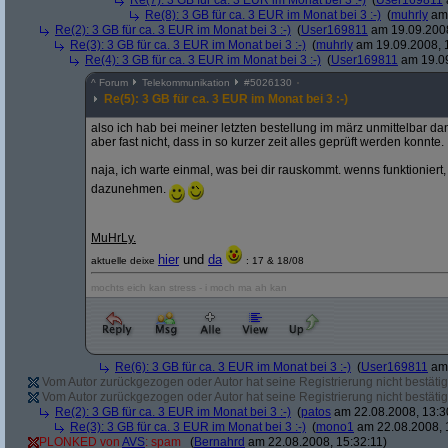
Re(7): 3 GB für ca. 3 EUR im Monat bei 3 :-)
(
User169811
Re(8): 3 GB für ca. 3 EUR im Monat bei 3 :-)
(
muhrly
am 
Re(2): 3 GB für ca. 3 EUR im Monat bei 3 :-)
(
User169811
am 19.09.2008
Re(3): 3 GB für ca. 3 EUR im Monat bei 3 :-)
(
muhrly
am 19.09.2008, 
Re(4): 3 GB für ca. 3 EUR im Monat bei 3 :-)
(
User169811
am 19.09
^
Forum
Telekommunikation
#
5026130
Re(5): 3 GB für ca. 3 EUR im Monat bei 3 :-)
also ich hab bei meiner letzten bestellung im märz unmittelbar 
aber fast nicht, dass in so kurzer zeit alles geprüft werden konnte.
naja, ich warte einmal, was bei dir rauskommt. wenns funktioniert,
dazunehmen.
MuHrLy.
hier
und
da
aktuelle deixe
: 17 & 18/08
mochts eich kan stress - i moch ma ah kan
Re(6): 3 GB für ca. 3 EUR im Monat bei 3 :-)
(
User169811
am 
Vom Autor zurückgezogen oder Autor hat seine Registrierung nicht bestätig
Vom Autor zurückgezogen oder Autor hat seine Registrierung nicht bestätig
Re(2): 3 GB für ca. 3 EUR im Monat bei 3 :-)
(
patos
am 22.08.2008, 13:3
Re(3): 3 GB für ca. 3 EUR im Monat bei 3 :-)
(
mono1
am 22.08.2008, 
PLONKED von
AVS
: spam
(
Bernahrd
am 22.08.2008, 15:32:11)