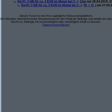
Re(3): 3 GB für ca. 3 EUR im Monat bei 3 :-)
(
Joe
am 26.04.2010, 2
Re(4): 3 GB für ca. 3 EUR im Monat bei 3 :-)
(
D_I_D_I
am 27.04.2
Dieses Forum ist eine frei zugängliche Diskussionsplattform.
Der Betreiber übernimmt keine Verantwortung für den Inhalt der Beiträge und behält sich das
Recht vor, Beiträge mit rechtswidrigem oder anstößigem Inhalt zu löschen.
Datenschutzerklärung