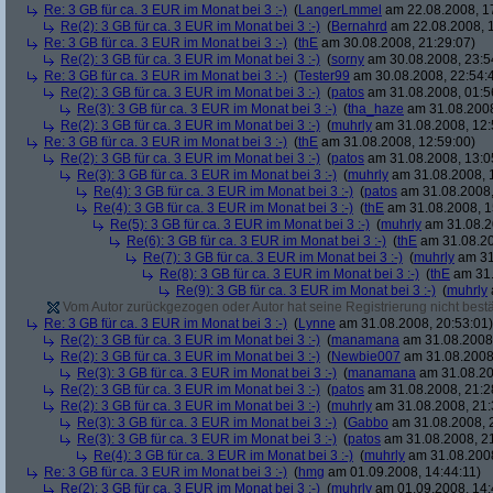
Re: 3 GB für ca. 3 EUR im Monat bei 3 :-)
(
LangerLmmel
am 22.08.2008, 1
Re(2): 3 GB für ca. 3 EUR im Monat bei 3 :-)
(
Bernahrd
am 22.08.2008, 1
Re: 3 GB für ca. 3 EUR im Monat bei 3 :-)
(
thE
am 30.08.2008, 21:29:07)
Re(2): 3 GB für ca. 3 EUR im Monat bei 3 :-)
(
sorny
am 30.08.2008, 23:5
Re: 3 GB für ca. 3 EUR im Monat bei 3 :-)
(
Tester99
am 30.08.2008, 22:54:
Re(2): 3 GB für ca. 3 EUR im Monat bei 3 :-)
(
patos
am 31.08.2008, 01:5
Re(3): 3 GB für ca. 3 EUR im Monat bei 3 :-)
(
tha_haze
am 31.08.2008
Re(2): 3 GB für ca. 3 EUR im Monat bei 3 :-)
(
muhrly
am 31.08.2008, 12:
Re: 3 GB für ca. 3 EUR im Monat bei 3 :-)
(
thE
am 31.08.2008, 12:59:00)
Re(2): 3 GB für ca. 3 EUR im Monat bei 3 :-)
(
patos
am 31.08.2008, 13:0
Re(3): 3 GB für ca. 3 EUR im Monat bei 3 :-)
(
muhrly
am 31.08.2008, 
Re(4): 3 GB für ca. 3 EUR im Monat bei 3 :-)
(
patos
am 31.08.2008,
Re(4): 3 GB für ca. 3 EUR im Monat bei 3 :-)
(
thE
am 31.08.2008, 1
Re(5): 3 GB für ca. 3 EUR im Monat bei 3 :-)
(
muhrly
am 31.08.2
Re(6): 3 GB für ca. 3 EUR im Monat bei 3 :-)
(
thE
am 31.08.20
Re(7): 3 GB für ca. 3 EUR im Monat bei 3 :-)
(
muhrly
am 31
Re(8): 3 GB für ca. 3 EUR im Monat bei 3 :-)
(
thE
am 31.
Re(9): 3 GB für ca. 3 EUR im Monat bei 3 :-)
(
muhrly
Vom Autor zurückgezogen oder Autor hat seine Registrierung nicht bestä
Re: 3 GB für ca. 3 EUR im Monat bei 3 :-)
(
Lynne
am 31.08.2008, 20:53:01)
Re(2): 3 GB für ca. 3 EUR im Monat bei 3 :-)
(
manamana
am 31.08.2008,
Re(2): 3 GB für ca. 3 EUR im Monat bei 3 :-)
(
Newbie007
am 31.08.2008,
Re(3): 3 GB für ca. 3 EUR im Monat bei 3 :-)
(
manamana
am 31.08.20
Re(2): 3 GB für ca. 3 EUR im Monat bei 3 :-)
(
patos
am 31.08.2008, 21:2
Re(2): 3 GB für ca. 3 EUR im Monat bei 3 :-)
(
muhrly
am 31.08.2008, 21:
Re(3): 3 GB für ca. 3 EUR im Monat bei 3 :-)
(
Gabbo
am 31.08.2008, 
Re(3): 3 GB für ca. 3 EUR im Monat bei 3 :-)
(
patos
am 31.08.2008, 21
Re(4): 3 GB für ca. 3 EUR im Monat bei 3 :-)
(
muhrly
am 31.08.2008
Re: 3 GB für ca. 3 EUR im Monat bei 3 :-)
(
hmg
am 01.09.2008, 14:44:11)
Re(2): 3 GB für ca. 3 EUR im Monat bei 3 :-)
(
muhrly
am 01.09.2008, 14: