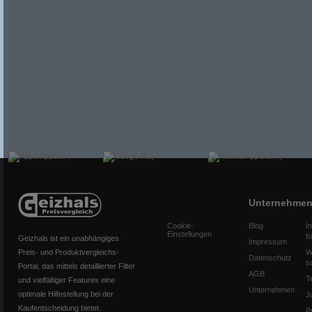
Unternehme
Cookie-
Blog
I
Einstellungen
f
Geizhals ist ein unabhängiges
Impressum
Preis- und Produktvergleichs-
W
Datenschutz
s
Portal, das mittels detaillierter Filter
AGB
T
und vielfältiger Features eine
Unternehmen
optimale Hilfestellung bei der
J
Kaufentscheidung bietet.
P