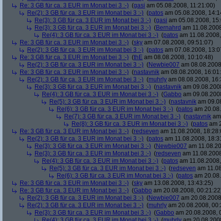
Re: 3 GB für ca. 3 EUR im Monat bei 3 :-)
(
gasi
am 05.08.2008, 11:21:00)
Re(2): 3 GB für ca. 3 EUR im Monat bei 3 :-)
(
patos
am 05.08.2008, 14:1
Re(3): 3 GB für ca. 3 EUR im Monat bei 3 :-)
(
gasi
am 05.08.2008, 15:
Re(3): 3 GB für ca. 3 EUR im Monat bei 3 :-)
(
Bernahrd
am 11.08.2008
Re(4): 3 GB für ca. 3 EUR im Monat bei 3 :-)
(
patos
am 11.08.2008,
Re: 3 GB für ca. 3 EUR im Monat bei 3 :-)
(
sky
am 07.08.2008, 09:51:07)
Re(2): 3 GB für ca. 3 EUR im Monat bei 3 :-)
(
patos
am 07.08.2008, 13:0
Re: 3 GB für ca. 3 EUR im Monat bei 3 :-)
(
thE
am 08.08.2008, 10:10:48)
Re(2): 3 GB für ca. 3 EUR im Monat bei 3 :-)
(
Newbie007
am 08.08.2008,
Re: 3 GB für ca. 3 EUR im Monat bei 3 :-)
(
nastavnik
am 08.08.2008, 16:01
Re(2): 3 GB für ca. 3 EUR im Monat bei 3 :-)
(
muhrly
am 08.08.2008, 16:
Re(3): 3 GB für ca. 3 EUR im Monat bei 3 :-)
(
nastavnik
am 09.08.2008
Re(4): 3 GB für ca. 3 EUR im Monat bei 3 :-)
(
Gabbo
am 09.08.2008
Re(5): 3 GB für ca. 3 EUR im Monat bei 3 :-)
(
nastavnik
am 09.08
Re(6): 3 GB für ca. 3 EUR im Monat bei 3 :-)
(
patos
am 20.08.
Re(7): 3 GB für ca. 3 EUR im Monat bei 3 :-)
(
nastavnik
am 
Re(8): 3 GB für ca. 3 EUR im Monat bei 3 :-)
(
patos
am 2
Re: 3 GB für ca. 3 EUR im Monat bei 3 :-)
(
redseven
am 11.08.2008, 18:28:
Re(2): 3 GB für ca. 3 EUR im Monat bei 3 :-)
(
patos
am 11.08.2008, 18:3
Re(3): 3 GB für ca. 3 EUR im Monat bei 3 :-)
(
Newbie007
am 11.08.20
Re(3): 3 GB für ca. 3 EUR im Monat bei 3 :-)
(
redseven
am 11.08.2008
Re(4): 3 GB für ca. 3 EUR im Monat bei 3 :-)
(
patos
am 11.08.2008,
Re(5): 3 GB für ca. 3 EUR im Monat bei 3 :-)
(
redseven
am 11.08
Re(6): 3 GB für ca. 3 EUR im Monat bei 3 :-)
(
patos
am 20.08.
Re: 3 GB für ca. 3 EUR im Monat bei 3 :-)
(
sky
am 13.08.2008, 13:43:25)
Re: 3 GB für ca. 3 EUR im Monat bei 3 :-)
(
Gabbo
am 20.08.2008, 00:21:22
Re(2): 3 GB für ca. 3 EUR im Monat bei 3 :-)
(
Newbie007
am 20.08.2008,
Re(2): 3 GB für ca. 3 EUR im Monat bei 3 :-)
(
muhrly
am 20.08.2008, 00:
Re(3): 3 GB für ca. 3 EUR im Monat bei 3 :-)
(
Gabbo
am 20.08.2008, 
Re(4): 3 GB für ca. 3 EUR im Monat bei 3 :-)
(
muhrly
am 20.08.2008