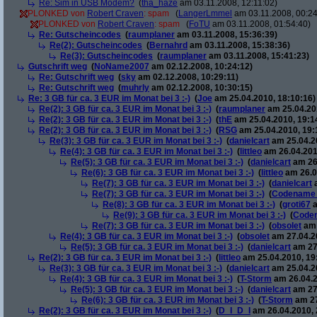
Re: Sim in USB Modem?
(
tha_haze
am 03.11.2008, 12:11:02)
PLONKED von
Robert Craven
: spam
(
LangerLmmel
am 03.11.2008, 00:24
PLONKED von
Robert Craven
: spam
(
FoTU
am 03.11.2008, 01:54:40)
Re: Gutscheincodes
(
raumplaner
am 03.11.2008, 15:36:39)
Re(2): Gutscheincodes
(
Bernahrd
am 03.11.2008, 15:38:36)
Re(3): Gutscheincodes
(
raumplaner
am 03.11.2008, 15:41:23)
Gutschrift weg
(
NoName2007
am 02.12.2008, 10:24:12)
Re: Gutschrift weg
(
sky
am 02.12.2008, 10:29:11)
Re: Gutschrift weg
(
muhrly
am 02.12.2008, 10:30:15)
Re: 3 GB für ca. 3 EUR im Monat bei 3 :-)
(
Joe
am 25.04.2010, 18:10:16)
Re(2): 3 GB für ca. 3 EUR im Monat bei 3 :-)
(
raumplaner
am 25.04.201
Re(2): 3 GB für ca. 3 EUR im Monat bei 3 :-)
(
thE
am 25.04.2010, 19:1
Re(2): 3 GB für ca. 3 EUR im Monat bei 3 :-)
(
RSG
am 25.04.2010, 19:
Re(3): 3 GB für ca. 3 EUR im Monat bei 3 :-)
(
danielcart
am 25.04.20
Re(4): 3 GB für ca. 3 EUR im Monat bei 3 :-)
(
littleo
am 26.04.201
Re(5): 3 GB für ca. 3 EUR im Monat bei 3 :-)
(
danielcart
am 26.
Re(6): 3 GB für ca. 3 EUR im Monat bei 3 :-)
(
littleo
am 26.0
Re(7): 3 GB für ca. 3 EUR im Monat bei 3 :-)
(
danielcart
a
Re(7): 3 GB für ca. 3 EUR im Monat bei 3 :-)
(
Codename
Re(8): 3 GB für ca. 3 EUR im Monat bei 3 :-)
(
groti67
a
Re(9): 3 GB für ca. 3 EUR im Monat bei 3 :-)
(
Code
Re(7): 3 GB für ca. 3 EUR im Monat bei 3 :-)
(
obsolet
am 
Re(4): 3 GB für ca. 3 EUR im Monat bei 3 :-)
(
obsolet
am 27.04.20
Re(5): 3 GB für ca. 3 EUR im Monat bei 3 :-)
(
danielcart
am 27.
Re(2): 3 GB für ca. 3 EUR im Monat bei 3 :-)
(
littleo
am 25.04.2010, 19
Re(3): 3 GB für ca. 3 EUR im Monat bei 3 :-)
(
danielcart
am 25.04.20
Re(4): 3 GB für ca. 3 EUR im Monat bei 3 :-)
(
T-Storm
am 26.04.2
Re(5): 3 GB für ca. 3 EUR im Monat bei 3 :-)
(
danielcart
am 27.
Re(6): 3 GB für ca. 3 EUR im Monat bei 3 :-)
(
T-Storm
am 27
Re(2): 3 GB für ca. 3 EUR im Monat bei 3 :-)
(
D_I_D_I
am 26.04.2010, 