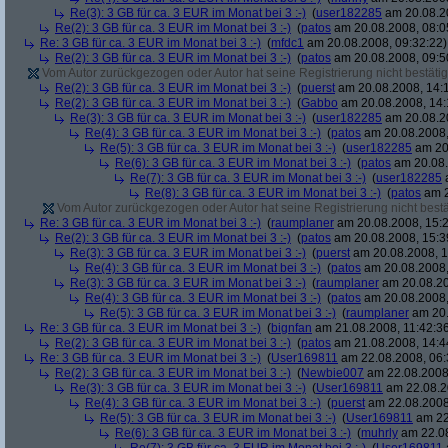
Re(3): 3 GB für ca. 3 EUR im Monat bei 3 :-)
(
user182285
am 20.08.20
Re(2): 3 GB für ca. 3 EUR im Monat bei 3 :-)
(
patos
am 20.08.2008, 08:0
Re: 3 GB für ca. 3 EUR im Monat bei 3 :-)
(
mfdc1
am 20.08.2008, 09:32:22)
Re(2): 3 GB für ca. 3 EUR im Monat bei 3 :-)
(
patos
am 20.08.2008, 09:5
Vom Autor zurückgezogen oder Autor hat seine Registrierung nicht bestätig
Re(2): 3 GB für ca. 3 EUR im Monat bei 3 :-)
(
puerst
am 20.08.2008, 14:
Re(2): 3 GB für ca. 3 EUR im Monat bei 3 :-)
(
Gabbo
am 20.08.2008, 14:
Re(3): 3 GB für ca. 3 EUR im Monat bei 3 :-)
(
user182285
am 20.08.20
Re(4): 3 GB für ca. 3 EUR im Monat bei 3 :-)
(
patos
am 20.08.2008,
Re(5): 3 GB für ca. 3 EUR im Monat bei 3 :-)
(
user182285
am 20.
Re(6): 3 GB für ca. 3 EUR im Monat bei 3 :-)
(
patos
am 20.08.
Re(7): 3 GB für ca. 3 EUR im Monat bei 3 :-)
(
user182285
a
Re(8): 3 GB für ca. 3 EUR im Monat bei 3 :-)
(
patos
am 2
Vom Autor zurückgezogen oder Autor hat seine Registrierung nicht bestä
Re: 3 GB für ca. 3 EUR im Monat bei 3 :-)
(
raumplaner
am 20.08.2008, 15:2
Re(2): 3 GB für ca. 3 EUR im Monat bei 3 :-)
(
patos
am 20.08.2008, 15:3
Re(3): 3 GB für ca. 3 EUR im Monat bei 3 :-)
(
puerst
am 20.08.2008, 1
Re(4): 3 GB für ca. 3 EUR im Monat bei 3 :-)
(
patos
am 20.08.2008,
Re(3): 3 GB für ca. 3 EUR im Monat bei 3 :-)
(
raumplaner
am 20.08.20
Re(4): 3 GB für ca. 3 EUR im Monat bei 3 :-)
(
patos
am 20.08.2008,
Re(5): 3 GB für ca. 3 EUR im Monat bei 3 :-)
(
raumplaner
am 20.
Re: 3 GB für ca. 3 EUR im Monat bei 3 :-)
(
bignfan
am 21.08.2008, 11:42:3
Re(2): 3 GB für ca. 3 EUR im Monat bei 3 :-)
(
patos
am 21.08.2008, 14:4
Re: 3 GB für ca. 3 EUR im Monat bei 3 :-)
(
User169811
am 22.08.2008, 06:
Re(2): 3 GB für ca. 3 EUR im Monat bei 3 :-)
(
Newbie007
am 22.08.2008,
Re(3): 3 GB für ca. 3 EUR im Monat bei 3 :-)
(
User169811
am 22.08.2
Re(4): 3 GB für ca. 3 EUR im Monat bei 3 :-)
(
puerst
am 22.08.2008
Re(5): 3 GB für ca. 3 EUR im Monat bei 3 :-)
(
User169811
am 22
Re(6): 3 GB für ca. 3 EUR im Monat bei 3 :-)
(
muhrly
am 22.08