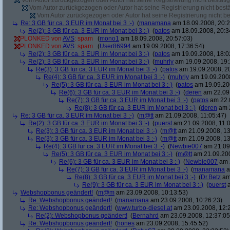
Vom Autor zurückgezogen oder Autor hat seine Registrierung nicht bestätig
Vom Autor zurückgezogen oder Autor hat seine Registrierung nicht bestä
Vom Autor zurückgezogen oder Autor hat seine Registrierung nicht bes
Re: 3 GB für ca. 3 EUR im Monat bei 3 :-)
(
manamana
am 18.09.2008, 20:2
Re(2): 3 GB für ca. 3 EUR im Monat bei 3 :-)
(
patos
am 18.09.2008, 20:3
PLONKED von
AVS
: spam
(
mono1
am 18.09.2008, 20:57:03)
PLONKED von
AVS
: spam
(
User86994
am 19.09.2008, 17:36:54)
Re(2): 3 GB für ca. 3 EUR im Monat bei 3 :-)
(
patos
am 19.09.2008, 18:0
Re(2): 3 GB für ca. 3 EUR im Monat bei 3 :-)
(
muhrly
am 19.09.2008, 19:
Re(3): 3 GB für ca. 3 EUR im Monat bei 3 :-)
(
patos
am 19.09.2008, 20
Re(4): 3 GB für ca. 3 EUR im Monat bei 3 :-)
(
muhrly
am 19.09.2008
Re(5): 3 GB für ca. 3 EUR im Monat bei 3 :-)
(
patos
am 19.09.200
Re(6): 3 GB für ca. 3 EUR im Monat bei 3 :-)
(
deren
am 22.09.
Re(7): 3 GB für ca. 3 EUR im Monat bei 3 :-)
(
patos
am 22.0
Re(8): 3 GB für ca. 3 EUR im Monat bei 3 :-)
(
deren
am 2
Re: 3 GB für ca. 3 EUR im Monat bei 3 :-)
(
m@tt
am 21.09.2008, 11:05:47)
Re(2): 3 GB für ca. 3 EUR im Monat bei 3 :-)
(
puerst
am 21.09.2008, 11:0
Re(3): 3 GB für ca. 3 EUR im Monat bei 3 :-)
(
m@tt
am 21.09.2008, 13
Re(3): 3 GB für ca. 3 EUR im Monat bei 3 :-)
(
m@tt
am 21.09.2008, 13
Re(4): 3 GB für ca. 3 EUR im Monat bei 3 :-)
(
Newbie007
am 21.09.
Re(5): 3 GB für ca. 3 EUR im Monat bei 3 :-)
(
m@tt
am 21.09.200
Re(6): 3 GB für ca. 3 EUR im Monat bei 3 :-)
(
Newbie007
am 2
Re(7): 3 GB für ca. 3 EUR im Monat bei 3 :-)
(
manamana
a
Re(8): 3 GB für ca. 3 EUR im Monat bei 3 :-)
(
Dr.Betz
am 
Re(9): 3 GB für ca. 3 EUR im Monat bei 3 :-)
(
puerst
a
Webshopbonus geändert!
(
m@m
am 23.09.2008, 10:13:53)
Re: Webshopbonus geändert!
(
manamana
am 23.09.2008, 10:26:23)
Re: Webshopbonus geändert!
(
www.turbo-diesel.at
am 23.09.2008, 12:
Re(2): Webshopbonus geändert!
(
Bernahrd
am 23.09.2008, 12:37:05
Re: Webshopbonus geändert!
(
hones
am 23.09.2008, 15:45:52)