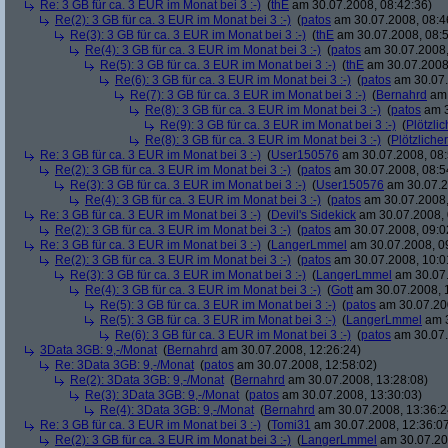
Re: 3 GB für ca. 3 EUR im Monat bei 3 :-)
(
thE
am 30.07.2008, 08:42:36)
Re(2): 3 GB für ca. 3 EUR im Monat bei 3 :-)
(
patos
am 30.07.2008, 08:4
Re(3): 3 GB für ca. 3 EUR im Monat bei 3 :-)
(
thE
am 30.07.2008, 08:5
Re(4): 3 GB für ca. 3 EUR im Monat bei 3 :-)
(
patos
am 30.07.2008,
Re(5): 3 GB für ca. 3 EUR im Monat bei 3 :-)
(
thE
am 30.07.2008,
Re(6): 3 GB für ca. 3 EUR im Monat bei 3 :-)
(
patos
am 30.07.
Re(7): 3 GB für ca. 3 EUR im Monat bei 3 :-)
(
Bernahrd
am 
Re(8): 3 GB für ca. 3 EUR im Monat bei 3 :-)
(
patos
am 3
Re(9): 3 GB für ca. 3 EUR im Monat bei 3 :-)
(
Plötzlic
Re(8): 3 GB für ca. 3 EUR im Monat bei 3 :-)
(
Plötzlicher
Re: 3 GB für ca. 3 EUR im Monat bei 3 :-)
(
User150576
am 30.07.2008, 08:
Re(2): 3 GB für ca. 3 EUR im Monat bei 3 :-)
(
patos
am 30.07.2008, 08:5
Re(3): 3 GB für ca. 3 EUR im Monat bei 3 :-)
(
User150576
am 30.07.2
Re(4): 3 GB für ca. 3 EUR im Monat bei 3 :-)
(
patos
am 30.07.2008,
Re: 3 GB für ca. 3 EUR im Monat bei 3 :-)
(
Devil's Sidekick
am 30.07.2008, 
Re(2): 3 GB für ca. 3 EUR im Monat bei 3 :-)
(
patos
am 30.07.2008, 09:0
Re: 3 GB für ca. 3 EUR im Monat bei 3 :-)
(
LangerLmmel
am 30.07.2008, 0
Re(2): 3 GB für ca. 3 EUR im Monat bei 3 :-)
(
patos
am 30.07.2008, 10:0
Re(3): 3 GB für ca. 3 EUR im Monat bei 3 :-)
(
LangerLmmel
am 30.07.
Re(4): 3 GB für ca. 3 EUR im Monat bei 3 :-)
(
Gott
am 30.07.2008, 
Re(5): 3 GB für ca. 3 EUR im Monat bei 3 :-)
(
patos
am 30.07.200
Re(5): 3 GB für ca. 3 EUR im Monat bei 3 :-)
(
LangerLmmel
am 3
Re(6): 3 GB für ca. 3 EUR im Monat bei 3 :-)
(
patos
am 30.07.
3Data 3GB: 9,-/Monat
(
Bernahrd
am 30.07.2008, 12:26:24)
Re: 3Data 3GB: 9,-/Monat
(
patos
am 30.07.2008, 12:58:02)
Re(2): 3Data 3GB: 9,-/Monat
(
Bernahrd
am 30.07.2008, 13:28:08)
Re(3): 3Data 3GB: 9,-/Monat
(
patos
am 30.07.2008, 13:30:03)
Re(4): 3Data 3GB: 9,-/Monat
(
Bernahrd
am 30.07.2008, 13:36:2
Re: 3 GB für ca. 3 EUR im Monat bei 3 :-)
(
Tomi31
am 30.07.2008, 12:36:0
Re(2): 3 GB für ca. 3 EUR im Monat bei 3 :-)
(
LangerLmmel
am 30.07.20