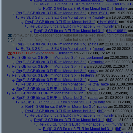
Re(7): 3 GB für ca. 3 EUR im Monat bei 3 :-)
(
User169811
Re(8): 3 GB für ca. 3 EUR im Monat bei 3 :-)
(
muhrly
am 
Re(2): 3 GB für ca. 3 EUR im Monat bei 3 :-)
(
User169811
am 19.09.2008
Re(3): 3 GB für ca. 3 EUR im Monat bei 3 :-)
(
muhrly
am 19.09.2008, 
Re(4): 3 GB für ca. 3 EUR im Monat bei 3 :-)
(
User169811
am 19.09
Re(5): 3 GB für ca. 3 EUR im Monat bei 3 :-)
(
muhrly
am 19.09.2
Re(6): 3 GB für ca. 3 EUR im Monat bei 3 :-)
(
User169811
am 
Vom Autor zurückgezogen oder Autor hat seine Registrierung nicht bestätig
Vom Autor zurückgezogen oder Autor hat seine Registrierung nicht bestätig
Re(2): 3 GB für ca. 3 EUR im Monat bei 3 :-)
(
patos
am 22.08.2008, 13:3
Re(3): 3 GB für ca. 3 EUR im Monat bei 3 :-)
(
mono1
am 22.08.2008, 
PLONKED von
AVS
: spam
(
Bernahrd
am 22.08.2008, 15:32:11)
Re: 3 GB für ca. 3 EUR im Monat bei 3 :-)
(
LangerLmmel
am 22.08.2008, 1
Re(2): 3 GB für ca. 3 EUR im Monat bei 3 :-)
(
Bernahrd
am 22.08.2008, 1
Re: 3 GB für ca. 3 EUR im Monat bei 3 :-)
(
thE
am 30.08.2008, 21:29:07)
Re(2): 3 GB für ca. 3 EUR im Monat bei 3 :-)
(
sorny
am 30.08.2008, 23:5
Re: 3 GB für ca. 3 EUR im Monat bei 3 :-)
(
Tester99
am 30.08.2008, 22:54:
Re(2): 3 GB für ca. 3 EUR im Monat bei 3 :-)
(
patos
am 31.08.2008, 01:5
Re(3): 3 GB für ca. 3 EUR im Monat bei 3 :-)
(
tha_haze
am 31.08.2008
Re(2): 3 GB für ca. 3 EUR im Monat bei 3 :-)
(
muhrly
am 31.08.2008, 12:
Re: 3 GB für ca. 3 EUR im Monat bei 3 :-)
(
thE
am 31.08.2008, 12:59:00)
Re(2): 3 GB für ca. 3 EUR im Monat bei 3 :-)
(
patos
am 31.08.2008, 13:0
Re(3): 3 GB für ca. 3 EUR im Monat bei 3 :-)
(
muhrly
am 31.08.2008, 
Re(4): 3 GB für ca. 3 EUR im Monat bei 3 :-)
(
patos
am 31.08.2008,
Re(4): 3 GB für ca. 3 EUR im Monat bei 3 :-)
(
thE
am 31.08.2008, 1
Re(5): 3 GB für ca. 3 EUR im Monat bei 3 :-)
(
muhrly
am 31.08.2
Re(6): 3 GB für ca. 3 EUR im Monat bei 3 :-)
(
thE
am 31.08.20
Re(7): 3 GB für ca. 3 EUR im Monat bei 3 :-)
(
muhrly
am 31
Re(8): 3 GB für ca. 3 EUR im Monat bei 3 :-)
(
thE
am 31.