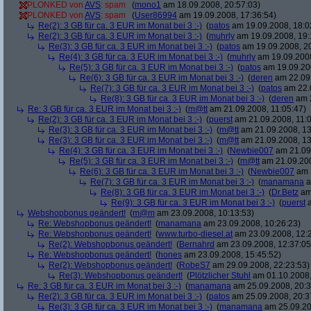
PLONKED von
AVS
: spam
(
mono1
am 18.09.2008, 20:57:03)
PLONKED von
AVS
: spam
(
User86994
am 19.09.2008, 17:36:54)
Re(2): 3 GB für ca. 3 EUR im Monat bei 3 :-)
(
patos
am 19.09.2008, 18:0
Re(2): 3 GB für ca. 3 EUR im Monat bei 3 :-)
(
muhrly
am 19.09.2008, 19:
Re(3): 3 GB für ca. 3 EUR im Monat bei 3 :-)
(
patos
am 19.09.2008, 20
Re(4): 3 GB für ca. 3 EUR im Monat bei 3 :-)
(
muhrly
am 19.09.2008
Re(5): 3 GB für ca. 3 EUR im Monat bei 3 :-)
(
patos
am 19.09.200
Re(6): 3 GB für ca. 3 EUR im Monat bei 3 :-)
(
deren
am 22.09.
Re(7): 3 GB für ca. 3 EUR im Monat bei 3 :-)
(
patos
am 22.0
Re(8): 3 GB für ca. 3 EUR im Monat bei 3 :-)
(
deren
am 2
Re: 3 GB für ca. 3 EUR im Monat bei 3 :-)
(
m@tt
am 21.09.2008, 11:05:47)
Re(2): 3 GB für ca. 3 EUR im Monat bei 3 :-)
(
puerst
am 21.09.2008, 11:0
Re(3): 3 GB für ca. 3 EUR im Monat bei 3 :-)
(
m@tt
am 21.09.2008, 13
Re(3): 3 GB für ca. 3 EUR im Monat bei 3 :-)
(
m@tt
am 21.09.2008, 13
Re(4): 3 GB für ca. 3 EUR im Monat bei 3 :-)
(
Newbie007
am 21.09.
Re(5): 3 GB für ca. 3 EUR im Monat bei 3 :-)
(
m@tt
am 21.09.200
Re(6): 3 GB für ca. 3 EUR im Monat bei 3 :-)
(
Newbie007
am 2
Re(7): 3 GB für ca. 3 EUR im Monat bei 3 :-)
(
manamana
a
Re(8): 3 GB für ca. 3 EUR im Monat bei 3 :-)
(
Dr.Betz
am 
Re(9): 3 GB für ca. 3 EUR im Monat bei 3 :-)
(
puerst
a
Webshopbonus geändert!
(
m@m
am 23.09.2008, 10:13:53)
Re: Webshopbonus geändert!
(
manamana
am 23.09.2008, 10:26:23)
Re: Webshopbonus geändert!
(
www.turbo-diesel.at
am 23.09.2008, 12:
Re(2): Webshopbonus geändert!
(
Bernahrd
am 23.09.2008, 12:37:05
Re: Webshopbonus geändert!
(
hones
am 23.09.2008, 15:45:52)
Re(2): Webshopbonus geändert!
(
RobeS7
am 29.09.2008, 22:23:53)
Re(3): Webshopbonus geändert!
(
Plötzlicher Stuhl
am 01.10.2008,
Re: 3 GB für ca. 3 EUR im Monat bei 3 :-)
(
manamana
am 25.09.2008, 20:3
Re(2): 3 GB für ca. 3 EUR im Monat bei 3 :-)
(
patos
am 25.09.2008, 20:3
Re(3): 3 GB für ca. 3 EUR im Monat bei 3 :-)
(
manamana
am 25.09.20