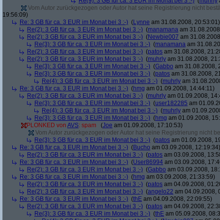
Re(9): 3 GB für ca. 3 EUR im Monat bei 3 :-)
(
muhrly
Vom Autor zurückgezogen oder Autor hat seine Registrierung nicht bestä
19:56:09)
Re: 3 GB für ca. 3 EUR im Monat bei 3 :-)
(
Lynne
am 31.08.2008, 20:53:01)
Re(2): 3 GB für ca. 3 EUR im Monat bei 3 :-)
(
manamana
am 31.08.2008,
Re(2): 3 GB für ca. 3 EUR im Monat bei 3 :-)
(
Newbie007
am 31.08.2008,
Re(3): 3 GB für ca. 3 EUR im Monat bei 3 :-)
(
manamana
am 31.08.20
Re(2): 3 GB für ca. 3 EUR im Monat bei 3 :-)
(
patos
am 31.08.2008, 21:2
Re(2): 3 GB für ca. 3 EUR im Monat bei 3 :-)
(
muhrly
am 31.08.2008, 21:
Re(3): 3 GB für ca. 3 EUR im Monat bei 3 :-)
(
Gabbo
am 31.08.2008, 
Re(3): 3 GB für ca. 3 EUR im Monat bei 3 :-)
(
patos
am 31.08.2008, 21
Re(4): 3 GB für ca. 3 EUR im Monat bei 3 :-)
(
muhrly
am 31.08.2008
Re: 3 GB für ca. 3 EUR im Monat bei 3 :-)
(
hmg
am 01.09.2008, 14:44:11)
Re(2): 3 GB für ca. 3 EUR im Monat bei 3 :-)
(
muhrly
am 01.09.2008, 14:
Re(3): 3 GB für ca. 3 EUR im Monat bei 3 :-)
(
user182285
am 01.09.20
Re(4): 3 GB für ca. 3 EUR im Monat bei 3 :-)
(
muhrly
am 01.09.2008
Re(3): 3 GB für ca. 3 EUR im Monat bei 3 :-)
(
hmg
am 01.09.2008, 15:
PLONKED von
AVS
: spam
(
Joe
am 01.09.2008, 17:10:53)
Vom Autor zurückgezogen oder Autor hat seine Registrierung nicht bes
Re(3): 3 GB für ca. 3 EUR im Monat bei 3 :-)
(
patos
am 01.09.2008, 19
Re: 3 GB für ca. 3 EUR im Monat bei 3 :-)
(
Bucho
am 03.09.2008, 12:19:34
Re(2): 3 GB für ca. 3 EUR im Monat bei 3 :-)
(
patos
am 03.09.2008, 13:5
Re: 3 GB für ca. 3 EUR im Monat bei 3 :-)
(
User86994
am 03.09.2008, 17:4
Re(2): 3 GB für ca. 3 EUR im Monat bei 3 :-)
(
Gabbo
am 03.09.2008, 18:
Re: 3 GB für ca. 3 EUR im Monat bei 3 :-)
(
hmg
am 03.09.2008, 21:33:59)
Re(2): 3 GB für ca. 3 EUR im Monat bei 3 :-)
(
patos
am 04.09.2008, 01:2
Re(2): 3 GB für ca. 3 EUR im Monat bei 3 :-)
(
angelo22
am 04.09.2008, 
Re: 3 GB für ca. 3 EUR im Monat bei 3 :-)
(
thE
am 04.09.2008, 22:09:55)
Re(2): 3 GB für ca. 3 EUR im Monat bei 3 :-)
(
patos
am 04.09.2008, 22:3
Re(3): 3 GB für ca. 3 EUR im Monat bei 3 :-)
(
thE
am 05.09.2008, 08:3