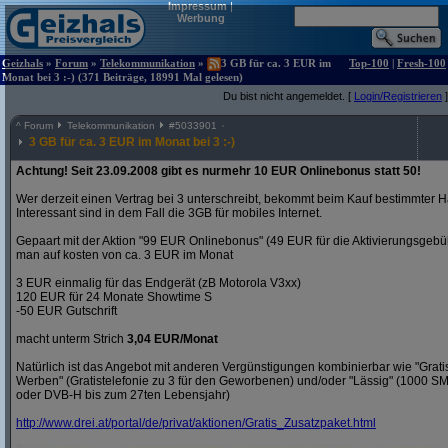
Impressum
|
Werbung
Geizhals
»
Forum
»
Telekommunikation
»
3 GB für ca. 3 EUR im
Top-100
|
Fresh-100
Monat bei 3 :-) (371 Beiträge, 18991 Mal gelesen)
Du bist nicht angemeldet. [
Login/Registrieren
]
^
Forum
Telekommunikation
#
5033901
3 GB für ca. 3 EUR im Monat bei 3 :-)
Achtung! Seit 23.09.2008 gibt es nurmehr 10 EUR Onlinebonus statt 50!
Wer derzeit einen Vertrag bei 3 unterschreibt, bekommt beim Kauf bestimmter H
Interessant sind in dem Fall die 3GB für mobiles Internet.
Gepaart mit der Aktion "99 EUR Onlinebonus" (49 EUR für die Aktivierungsgeb
man auf kosten von ca. 3 EUR im Monat
3 EUR einmalig für das Endgerät (zB Motorola V3xx)
120 EUR für 24 Monate Showtime S
-50 EUR Gutschrift
macht unterm Strich
3,04 EUR/Monat
Natürlich ist das Angebot mit anderen Vergünstigungen kombinierbar wie "Gra
Werben" (Gratistelefonie zu 3 für den Geworbenen) und/oder "Lässig" (1000 S
oder DVB-H bis zum 27ten Lebensjahr)
http:/
/
www.drei.at/
portal/
de/
privat/
aktionen/
Gratis_Zusatzpaket.html