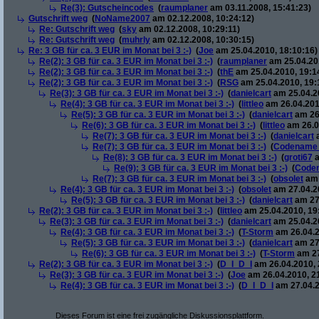
Re(3): Gutscheincodes
(
raumplaner
am 03.11.2008, 15:41:23)
Gutschrift weg
(
NoName2007
am 02.12.2008, 10:24:12)
Re: Gutschrift weg
(
sky
am 02.12.2008, 10:29:11)
Re: Gutschrift weg
(
muhrly
am 02.12.2008, 10:30:15)
Re: 3 GB für ca. 3 EUR im Monat bei 3 :-)
(
Joe
am 25.04.2010, 18:10:16)
Re(2): 3 GB für ca. 3 EUR im Monat bei 3 :-)
(
raumplaner
am 25.04.201
Re(2): 3 GB für ca. 3 EUR im Monat bei 3 :-)
(
thE
am 25.04.2010, 19:1
Re(2): 3 GB für ca. 3 EUR im Monat bei 3 :-)
(
RSG
am 25.04.2010, 19:
Re(3): 3 GB für ca. 3 EUR im Monat bei 3 :-)
(
danielcart
am 25.04.20
Re(4): 3 GB für ca. 3 EUR im Monat bei 3 :-)
(
littleo
am 26.04.201
Re(5): 3 GB für ca. 3 EUR im Monat bei 3 :-)
(
danielcart
am 26.
Re(6): 3 GB für ca. 3 EUR im Monat bei 3 :-)
(
littleo
am 26.0
Re(7): 3 GB für ca. 3 EUR im Monat bei 3 :-)
(
danielcart
a
Re(7): 3 GB für ca. 3 EUR im Monat bei 3 :-)
(
Codename
Re(8): 3 GB für ca. 3 EUR im Monat bei 3 :-)
(
groti67
a
Re(9): 3 GB für ca. 3 EUR im Monat bei 3 :-)
(
Code
Re(7): 3 GB für ca. 3 EUR im Monat bei 3 :-)
(
obsolet
am 
Re(4): 3 GB für ca. 3 EUR im Monat bei 3 :-)
(
obsolet
am 27.04.20
Re(5): 3 GB für ca. 3 EUR im Monat bei 3 :-)
(
danielcart
am 27.
Re(2): 3 GB für ca. 3 EUR im Monat bei 3 :-)
(
littleo
am 25.04.2010, 19
Re(3): 3 GB für ca. 3 EUR im Monat bei 3 :-)
(
danielcart
am 25.04.20
Re(4): 3 GB für ca. 3 EUR im Monat bei 3 :-)
(
T-Storm
am 26.04.2
Re(5): 3 GB für ca. 3 EUR im Monat bei 3 :-)
(
danielcart
am 27.
Re(6): 3 GB für ca. 3 EUR im Monat bei 3 :-)
(
T-Storm
am 27
Re(2): 3 GB für ca. 3 EUR im Monat bei 3 :-)
(
D_I_D_I
am 26.04.2010, 
Re(3): 3 GB für ca. 3 EUR im Monat bei 3 :-)
(
Joe
am 26.04.2010, 2
Re(4): 3 GB für ca. 3 EUR im Monat bei 3 :-)
(
D_I_D_I
am 27.04.2
Dieses Forum ist eine frei zugängliche Diskussionsplattform.