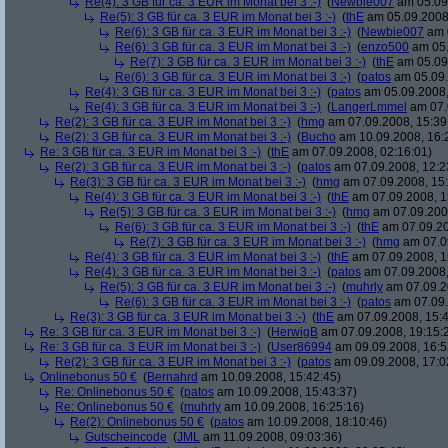
Re(4): 3 GB für ca. 3 EUR im Monat bei 3 :-)
(
Newbie007
am 05.09.
Re(5): 3 GB für ca. 3 EUR im Monat bei 3 :-)
(
thE
am 05.09.2008,
Re(6): 3 GB für ca. 3 EUR im Monat bei 3 :-)
(
Newbie007
am 0
Re(6): 3 GB für ca. 3 EUR im Monat bei 3 :-)
(
enzo500
am 05.
Re(7): 3 GB für ca. 3 EUR im Monat bei 3 :-)
(
thE
am 05.09.
Re(6): 3 GB für ca. 3 EUR im Monat bei 3 :-)
(
patos
am 05.09.
Re(4): 3 GB für ca. 3 EUR im Monat bei 3 :-)
(
patos
am 05.09.2008,
Re(4): 3 GB für ca. 3 EUR im Monat bei 3 :-)
(
LangerLmmel
am 07.
Re(2): 3 GB für ca. 3 EUR im Monat bei 3 :-)
(
hmg
am 07.09.2008, 15:39
Re(2): 3 GB für ca. 3 EUR im Monat bei 3 :-)
(
Bucho
am 10.09.2008, 16:
Re: 3 GB für ca. 3 EUR im Monat bei 3 :-)
(
thE
am 07.09.2008, 02:16:01)
Re(2): 3 GB für ca. 3 EUR im Monat bei 3 :-)
(
patos
am 07.09.2008, 12:2
Re(3): 3 GB für ca. 3 EUR im Monat bei 3 :-)
(
hmg
am 07.09.2008, 15:
Re(4): 3 GB für ca. 3 EUR im Monat bei 3 :-)
(
thE
am 07.09.2008, 1
Re(5): 3 GB für ca. 3 EUR im Monat bei 3 :-)
(
hmg
am 07.09.2008
Re(6): 3 GB für ca. 3 EUR im Monat bei 3 :-)
(
thE
am 07.09.20
Re(7): 3 GB für ca. 3 EUR im Monat bei 3 :-)
(
hmg
am 07.09
Re(4): 3 GB für ca. 3 EUR im Monat bei 3 :-)
(
thE
am 07.09.2008, 1
Re(4): 3 GB für ca. 3 EUR im Monat bei 3 :-)
(
patos
am 07.09.2008,
Re(5): 3 GB für ca. 3 EUR im Monat bei 3 :-)
(
muhrly
am 07.09.2
Re(6): 3 GB für ca. 3 EUR im Monat bei 3 :-)
(
patos
am 07.09.
Re(3): 3 GB für ca. 3 EUR im Monat bei 3 :-)
(
thE
am 07.09.2008, 15:4
Re: 3 GB für ca. 3 EUR im Monat bei 3 :-)
(
HerwigB
am 07.09.2008, 19:15:
Re: 3 GB für ca. 3 EUR im Monat bei 3 :-)
(
User86994
am 09.09.2008, 16:5
Re(2): 3 GB für ca. 3 EUR im Monat bei 3 :-)
(
patos
am 09.09.2008, 17:0
Onlinebonus 50 €
(
Bernahrd
am 10.09.2008, 15:42:45)
Re: Onlinebonus 50 €
(
patos
am 10.09.2008, 15:43:37)
Re: Onlinebonus 50 €
(
muhrly
am 10.09.2008, 16:25:16)
Re(2): Onlinebonus 50 €
(
patos
am 10.09.2008, 18:10:46)
Gutscheincode
(
JML
am 11.09.2008, 09:03:36)