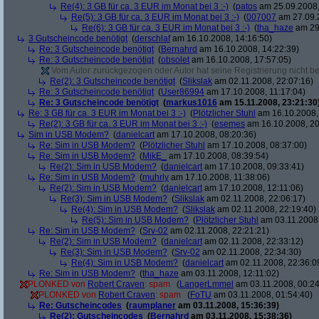
Re(4): 3 GB für ca. 3 EUR im Monat bei 3 :-)
(
patos
am 25.09.2008,
Re(5): 3 GB für ca. 3 EUR im Monat bei 3 :-)
(
007007
am 27.09.2
Re(6): 3 GB für ca. 3 EUR im Monat bei 3 :-)
(
tha_haze
am 29.
3 Gutscheincode benötigt
(
derschlaf
am 16.10.2008, 14:16:50)
Re: 3 Gutscheincode benötigt
(
Bernahrd
am 16.10.2008, 14:22:39)
Re: 3 Gutscheincode benötigt
(
obsolet
am 16.10.2008, 17:57:05)
Vom Autor zurückgezogen oder Autor hat seine Registrierung nicht bes
Re(2): 3 Gutscheincode benötigt
(
Slikslak
am 02.11.2008, 22:07:16)
Re: 3 Gutscheincode benötigt
(
User86994
am 17.10.2008, 11:17:04)
Re: 3 Gutscheincode benötigt
(
markus1016
am 15.11.2008, 23:21:30
Re: 3 GB für ca. 3 EUR im Monat bei 3 :-)
(
Plötzlicher Stuhl
am 16.10.2008,
Re(2): 3 GB für ca. 3 EUR im Monat bei 3 :-)
(
esemes
am 16.10.2008, 20
Sim in USB Modem?
(
danielcart
am 17.10.2008, 08:20:36)
Re: Sim in USB Modem?
(
Plötzlicher Stuhl
am 17.10.2008, 08:37:00)
Re: Sim in USB Modem?
(
MikE_
am 17.10.2008, 08:39:54)
Re(2): Sim in USB Modem?
(
danielcart
am 17.10.2008, 09:33:41)
Re: Sim in USB Modem?
(
muhrly
am 17.10.2008, 11:38:06)
Re(2): Sim in USB Modem?
(
danielcart
am 17.10.2008, 12:11:06)
Re(3): Sim in USB Modem?
(
Slikslak
am 02.11.2008, 22:06:17)
Re(4): Sim in USB Modem?
(
Slikslak
am 02.11.2008, 22:19:40)
Re(5): Sim in USB Modem?
(
Plötzlicher Stuhl
am 03.11.2008,
Re: Sim in USB Modem?
(
Srv-02
am 02.11.2008, 22:21:21)
Re(2): Sim in USB Modem?
(
danielcart
am 02.11.2008, 22:33:12)
Re(3): Sim in USB Modem?
(
Srv-02
am 02.11.2008, 22:34:30)
Re(4): Sim in USB Modem?
(
danielcart
am 02.11.2008, 22:36:0
Re: Sim in USB Modem?
(
tha_haze
am 03.11.2008, 12:11:02)
PLONKED von
Robert Craven
: spam
(
LangerLmmel
am 03.11.2008, 00:24
PLONKED von
Robert Craven
: spam
(
FoTU
am 03.11.2008, 01:54:40)
Re: Gutscheincodes
(
raumplaner
am 03.11.2008, 15:36:39)
Re(2): Gutscheincodes
(
Bernahrd
am 03.11.2008, 15:38:36)