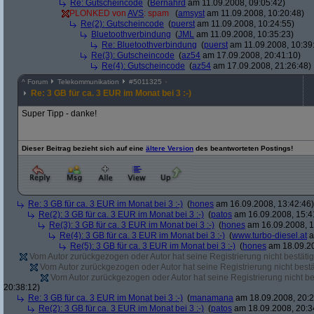
Re: Gutscheincode
(
Bernahrd
am 11.09.2008, 09:05:42)
PLONKED von
AVS
: spam
(
amsyst
am 11.09.2008, 10:20:48)
Re(2): Gutscheincode
(
puerst
am 11.09.2008, 10:24:55)
Bluetoothverbindung
(
JML
am 11.09.2008, 10:35:23)
Re: Bluetoothverbindung
(
puerst
am 11.09.2008, 10:39
Re(3): Gutscheincode
(
az54
am 17.09.2008, 20:41:10)
Re(4): Gutscheincode
(
az54
am 17.09.2008, 21:26:48)
^
Forum
Telekommunikation
#
5011325
Re: 3 GB für ca. 3 EUR im Monat bei 3 :-)
Super Tipp - danke!
Dieser Beitrag bezieht sich auf eine
ältere Version
des beantworteten Postings!
Re: 3 GB für ca. 3 EUR im Monat bei 3 :-)
(
hones
am 16.09.2008, 13:42:46)
Re(2): 3 GB für ca. 3 EUR im Monat bei 3 :-)
(
patos
am 16.09.2008, 15:4
Re(3): 3 GB für ca. 3 EUR im Monat bei 3 :-)
(
hones
am 16.09.2008, 1
Re(4): 3 GB für ca. 3 EUR im Monat bei 3 :-)
(
www.turbo-diesel.at
a
Re(5): 3 GB für ca. 3 EUR im Monat bei 3 :-)
(
hones
am 18.09.20
Vom Autor zurückgezogen oder Autor hat seine Registrierung nicht bestätig
Vom Autor zurückgezogen oder Autor hat seine Registrierung nicht bestä
Vom Autor zurückgezogen oder Autor hat seine Registrierung nicht bes
20:38:12)
Re: 3 GB für ca. 3 EUR im Monat bei 3 :-)
(
manamana
am 18.09.2008, 20:2
Re(2): 3 GB für ca. 3 EUR im Monat bei 3 :-)
(
patos
am 18.09.2008, 20:3