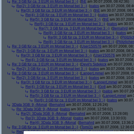
Re: 3 GB für ca. 3 EUR im Monat bei 3 :-)
(
thE
am 30.07.2008, 08:42:36)
Re(2): 3 GB für ca. 3 EUR im Monat bei 3 :-)
(
patos
am 30.07.2008, 08:4
Re(3): 3 GB für ca. 3 EUR im Monat bei 3 :-)
(
thE
am 30.07.2008, 08:5
Re(4): 3 GB für ca. 3 EUR im Monat bei 3 :-)
(
patos
am 30.07.2008,
Re(5): 3 GB für ca. 3 EUR im Monat bei 3 :-)
(
thE
am 30.07.2008,
Re(6): 3 GB für ca. 3 EUR im Monat bei 3 :-)
(
patos
am 30.07.
Re(7): 3 GB für ca. 3 EUR im Monat bei 3 :-)
(
Bernahrd
am 
Re(8): 3 GB für ca. 3 EUR im Monat bei 3 :-)
(
patos
am 3
Re(9): 3 GB für ca. 3 EUR im Monat bei 3 :-)
(
Plötzlic
Re(8): 3 GB für ca. 3 EUR im Monat bei 3 :-)
(
Plötzlicher
Re: 3 GB für ca. 3 EUR im Monat bei 3 :-)
(
User150576
am 30.07.2008, 08:
Re(2): 3 GB für ca. 3 EUR im Monat bei 3 :-)
(
patos
am 30.07.2008, 08:5
Re(3): 3 GB für ca. 3 EUR im Monat bei 3 :-)
(
User150576
am 30.07.2
Re(4): 3 GB für ca. 3 EUR im Monat bei 3 :-)
(
patos
am 30.07.2008,
Re: 3 GB für ca. 3 EUR im Monat bei 3 :-)
(
Devil's Sidekick
am 30.07.2008, 
Re(2): 3 GB für ca. 3 EUR im Monat bei 3 :-)
(
patos
am 30.07.2008, 09:0
Re: 3 GB für ca. 3 EUR im Monat bei 3 :-)
(
LangerLmmel
am 30.07.2008, 0
Re(2): 3 GB für ca. 3 EUR im Monat bei 3 :-)
(
patos
am 30.07.2008, 10:0
Re(3): 3 GB für ca. 3 EUR im Monat bei 3 :-)
(
LangerLmmel
am 30.07.
Re(4): 3 GB für ca. 3 EUR im Monat bei 3 :-)
(
Gott
am 30.07.2008, 
Re(5): 3 GB für ca. 3 EUR im Monat bei 3 :-)
(
patos
am 30.07.200
Re(5): 3 GB für ca. 3 EUR im Monat bei 3 :-)
(
LangerLmmel
am 3
Re(6): 3 GB für ca. 3 EUR im Monat bei 3 :-)
(
patos
am 30.07.
3Data 3GB: 9,-/Monat
(
Bernahrd
am 30.07.2008, 12:26:24)
Re: 3Data 3GB: 9,-/Monat
(
patos
am 30.07.2008, 12:58:02)
Re(2): 3Data 3GB: 9,-/Monat
(
Bernahrd
am 30.07.2008, 13:28:08)
Re(3): 3Data 3GB: 9,-/Monat
(
patos
am 30.07.2008, 13:30:03)
Re(4): 3Data 3GB: 9,-/Monat
(
Bernahrd
am 30.07.2008, 13:36:2
Re: 3 GB für ca. 3 EUR im Monat bei 3 :-)
(
Tomi31
am 30.07.2008, 12:36:0
Re(2): 3 GB für ca. 3 EUR im Monat bei 3 :-)
(
LangerLmmel
am 30.07.20