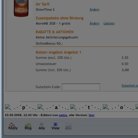
¸.·´
p
`·.¸
¸.·´
a
`·.¸
¸.·´
t
`·.¸
¸.·´
o
`·.¸
23.09.2008, 12:43 Uhr - Editiert von
patos
, alte Version:
hier