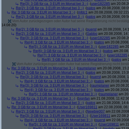
Re(3): 3 GB für ca. 3 EUR im Monat bei 3 :-)
(
user182285
am 20.08.20
Re(2): 3 GB für ca. 3 EUR im Monat bei 3 :-)
(
patos
am 20.08.2008, 08:0
Re: 3 GB für ca. 3 EUR im Monat bei 3 :-)
(
mfdc1
am 20.08.2008, 09:32:22)
Re(2): 3 GB für ca. 3 EUR im Monat bei 3 :-)
(
patos
am 20.08.2008, 09:5
Vom Autor zurückgezogen oder Autor hat seine Registrierung nicht bestätig
14:08:20)
Re(2): 3 GB für ca. 3 EUR im Monat bei 3 :-)
(
puerst
am 20.08.2008, 14:
Re(2): 3 GB für ca. 3 EUR im Monat bei 3 :-)
(
Gabbo
am 20.08.2008, 14:
Re(3): 3 GB für ca. 3 EUR im Monat bei 3 :-)
(
user182285
am 20.08.20
Re(4): 3 GB für ca. 3 EUR im Monat bei 3 :-)
(
patos
am 20.08.2008,
Re(5): 3 GB für ca. 3 EUR im Monat bei 3 :-)
(
user182285
am 20.
Re(6): 3 GB für ca. 3 EUR im Monat bei 3 :-)
(
patos
am 20.08.
Re(7): 3 GB für ca. 3 EUR im Monat bei 3 :-)
(
user182285
a
Re(8): 3 GB für ca. 3 EUR im Monat bei 3 :-)
(
patos
am 2
Vom Autor zurückgezogen oder Autor hat seine Registrierung nicht bestä
Re: 3 GB für ca. 3 EUR im Monat bei 3 :-)
(
raumplaner
am 20.08.2008, 15:2
Re(2): 3 GB für ca. 3 EUR im Monat bei 3 :-)
(
patos
am 20.08.2008, 15:3
Re(3): 3 GB für ca. 3 EUR im Monat bei 3 :-)
(
puerst
am 20.08.2008, 1
Re(4): 3 GB für ca. 3 EUR im Monat bei 3 :-)
(
patos
am 20.08.2008,
Re(3): 3 GB für ca. 3 EUR im Monat bei 3 :-)
(
raumplaner
am 20.08.20
Re(4): 3 GB für ca. 3 EUR im Monat bei 3 :-)
(
patos
am 20.08.2008,
Re(5): 3 GB für ca. 3 EUR im Monat bei 3 :-)
(
raumplaner
am 20.
Re: 3 GB für ca. 3 EUR im Monat bei 3 :-)
(
bignfan
am 21.08.2008, 11:42:3
Re(2): 3 GB für ca. 3 EUR im Monat bei 3 :-)
(
patos
am 21.08.2008, 14:4
Re: 3 GB für ca. 3 EUR im Monat bei 3 :-)
(
User169811
am 22.08.2008, 06:
Re(2): 3 GB für ca. 3 EUR im Monat bei 3 :-)
(
Newbie007
am 22.08.2008,
Re(3): 3 GB für ca. 3 EUR im Monat bei 3 :-)
(
User169811
am 22.08.2
Re(4): 3 GB für ca. 3 EUR im Monat bei 3 :-)
(
puerst
am 22.08.2008
Re(5): 3 GB für ca. 3 EUR im Monat bei 3 :-)
(
User169811
am 22
Re(6): 3 GB für ca. 3 EUR im Monat bei 3 :-)
(
muhrly
am 22.08