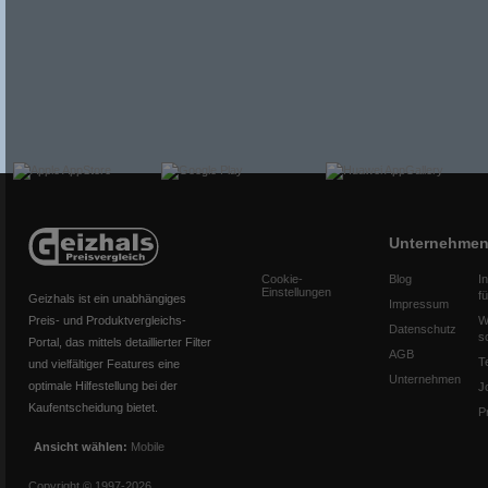
Unternehme
Cookie-
Blog
I
Einstellungen
f
Geizhals ist ein unabhängiges
Impressum
Preis- und Produktvergleichs-
W
Datenschutz
s
Portal, das mittels detaillierter Filter
AGB
T
und vielfältiger Features eine
Unternehmen
optimale Hilfestellung bei der
J
Kaufentscheidung bietet.
P
Ansicht wählen:
Mobile
Copyright © 1997-2026