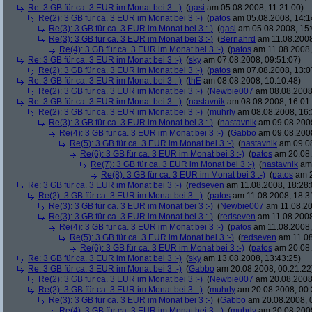
Re: 3 GB für ca. 3 EUR im Monat bei 3 :-)
(
gasi
am 05.08.2008, 11:21:00)
Re(2): 3 GB für ca. 3 EUR im Monat bei 3 :-)
(
patos
am 05.08.2008, 14:1
Re(3): 3 GB für ca. 3 EUR im Monat bei 3 :-)
(
gasi
am 05.08.2008, 15:
Re(3): 3 GB für ca. 3 EUR im Monat bei 3 :-)
(
Bernahrd
am 11.08.2008
Re(4): 3 GB für ca. 3 EUR im Monat bei 3 :-)
(
patos
am 11.08.2008,
Re: 3 GB für ca. 3 EUR im Monat bei 3 :-)
(
sky
am 07.08.2008, 09:51:07)
Re(2): 3 GB für ca. 3 EUR im Monat bei 3 :-)
(
patos
am 07.08.2008, 13:0
Re: 3 GB für ca. 3 EUR im Monat bei 3 :-)
(
thE
am 08.08.2008, 10:10:48)
Re(2): 3 GB für ca. 3 EUR im Monat bei 3 :-)
(
Newbie007
am 08.08.2008,
Re: 3 GB für ca. 3 EUR im Monat bei 3 :-)
(
nastavnik
am 08.08.2008, 16:01
Re(2): 3 GB für ca. 3 EUR im Monat bei 3 :-)
(
muhrly
am 08.08.2008, 16:
Re(3): 3 GB für ca. 3 EUR im Monat bei 3 :-)
(
nastavnik
am 09.08.2008
Re(4): 3 GB für ca. 3 EUR im Monat bei 3 :-)
(
Gabbo
am 09.08.2008
Re(5): 3 GB für ca. 3 EUR im Monat bei 3 :-)
(
nastavnik
am 09.08
Re(6): 3 GB für ca. 3 EUR im Monat bei 3 :-)
(
patos
am 20.08.
Re(7): 3 GB für ca. 3 EUR im Monat bei 3 :-)
(
nastavnik
am 
Re(8): 3 GB für ca. 3 EUR im Monat bei 3 :-)
(
patos
am 2
Re: 3 GB für ca. 3 EUR im Monat bei 3 :-)
(
redseven
am 11.08.2008, 18:28:
Re(2): 3 GB für ca. 3 EUR im Monat bei 3 :-)
(
patos
am 11.08.2008, 18:3
Re(3): 3 GB für ca. 3 EUR im Monat bei 3 :-)
(
Newbie007
am 11.08.20
Re(3): 3 GB für ca. 3 EUR im Monat bei 3 :-)
(
redseven
am 11.08.2008
Re(4): 3 GB für ca. 3 EUR im Monat bei 3 :-)
(
patos
am 11.08.2008,
Re(5): 3 GB für ca. 3 EUR im Monat bei 3 :-)
(
redseven
am 11.08
Re(6): 3 GB für ca. 3 EUR im Monat bei 3 :-)
(
patos
am 20.08.
Re: 3 GB für ca. 3 EUR im Monat bei 3 :-)
(
sky
am 13.08.2008, 13:43:25)
Re: 3 GB für ca. 3 EUR im Monat bei 3 :-)
(
Gabbo
am 20.08.2008, 00:21:22
Re(2): 3 GB für ca. 3 EUR im Monat bei 3 :-)
(
Newbie007
am 20.08.2008,
Re(2): 3 GB für ca. 3 EUR im Monat bei 3 :-)
(
muhrly
am 20.08.2008, 00:
Re(3): 3 GB für ca. 3 EUR im Monat bei 3 :-)
(
Gabbo
am 20.08.2008, 
Re(4): 3 GB für ca. 3 EUR im Monat bei 3 :-)
(
muhrly
am 20.08.2008