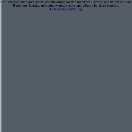
Der Betreiber übernimmt keine Verantwortung für den Inhalt der Beiträge und behält sich das
Recht vor, Beiträge mit rechtswidrigem oder anstößigem Inhalt zu löschen.
Datenschutzerklärung