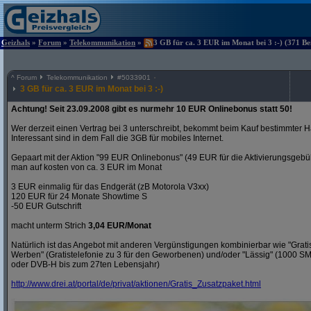
Geizhals
»
Forum
»
Telekommunikation
»
3 GB für ca. 3 EUR im Monat bei 3 :-) (371 Be
^
Forum
Telekommunikation
#
5033901
3 GB für ca. 3 EUR im Monat bei 3 :-)
Achtung! Seit 23.09.2008 gibt es nurmehr 10 EUR Onlinebonus statt 50!
Wer derzeit einen Vertrag bei 3 unterschreibt, bekommt beim Kauf bestimmter H
Interessant sind in dem Fall die 3GB für mobiles Internet.
Gepaart mit der Aktion "99 EUR Onlinebonus" (49 EUR für die Aktivierungsgeb
man auf kosten von ca. 3 EUR im Monat
3 EUR einmalig für das Endgerät (zB Motorola V3xx)
120 EUR für 24 Monate Showtime S
-50 EUR Gutschrift
macht unterm Strich
3,04 EUR/Monat
Natürlich ist das Angebot mit anderen Vergünstigungen kombinierbar wie "Gra
Werben" (Gratistelefonie zu 3 für den Geworbenen) und/oder "Lässig" (1000 S
oder DVB-H bis zum 27ten Lebensjahr)
http:/
/
www.drei.at/
portal/
de/
privat/
aktionen/
Gratis_Zusatzpaket.html