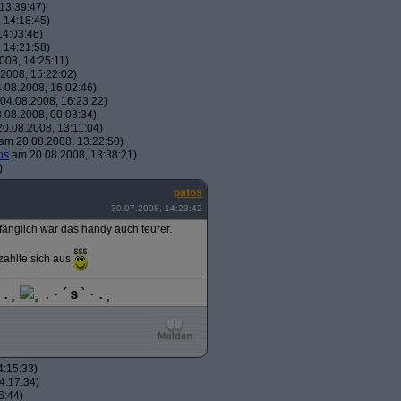
13:39:47)
 14:18:45)
14:03:46)
 14:21:58)
008, 14:25:11)
2008, 15:22:02)
.08.2008, 16:02:46)
04.08.2008, 16:23:22)
.08.2008, 00:03:34)
0.08.2008, 13:11:04)
am 20.08.2008, 13:22:50)
os
am 20.08.2008, 13:38:21)
)
patos
30.07.2008, 14:23:42
fänglich war das handy auch teurer.
zahlte sich aus
·.¸
¸.·´
s
`·.¸
4:15:33)
4:17:34)
6:44)