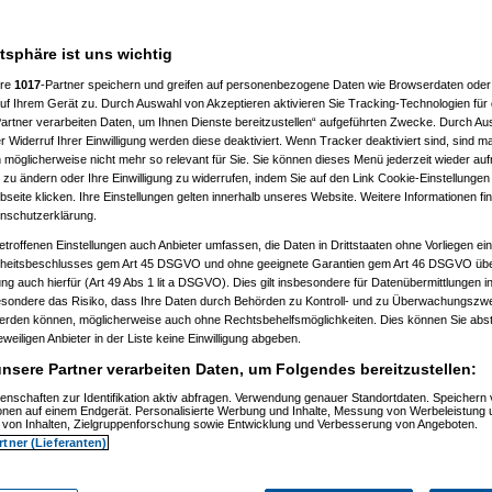
atsphäre ist uns wichtig
ere
1017
-Partner speichern und greifen auf personenbezogene Daten wie Browserdaten oder 
f Ihrem Gerät zu. Durch Auswahl von Akzeptieren aktivieren Sie Tracking-Technologien für d
artner verarbeiten Daten, um Ihnen Dienste bereitzustellen“ aufgeführten Zwecke. Durch Aus
 Widerruf Ihrer Einwilligung werden diese deaktiviert. Wenn Tracker deaktiviert sind, sind m
 möglicherweise nicht mehr so relevant für Sie. Sie können dieses Menü jederzeit wieder auf
 zu ändern oder Ihre Einwilligung zu widerrufen, indem Sie auf den Link Cookie-Einstellunge
eite klicken. Ihre Einstellungen gelten innerhalb unseres Website. Weitere Informationen fin
nschutzerklärung.
etroffenen Einstellungen auch Anbieter umfassen, die Daten in Drittstaaten ohne Vorliegen ei
itsbeschlusses gem Art 45 DSGVO und ohne geeignete Garantien gem Art 46 DSGVO übermi
gung auch hierfür (Art 49 Abs 1 lit a DSGVO). Dies gilt insbesondere für Datenübermittlungen i
esondere das Risiko, dass Ihre Daten durch Behörden zu Kontroll- und zu Überwachungsz
werden können, möglicherweise auch ohne Rechtsbehelfsmöglichkeiten. Dies können Sie abst
eweiligen Anbieter in der Liste keine Einwilligung abgeben.
nsere Partner verarbeiten Daten, um Folgendes bereitzustellen:
enschaften zur Identifikation aktiv abfragen. Verwendung genauer Standortdaten. Speichern 
ionen auf einem Endgerät. Personalisierte Werbung und Inhalte, Messung von Werbeleistung 
von Inhalten, Zielgruppenforschung sowie Entwicklung und Verbesserung von Angeboten.
rtner (Lieferanten)