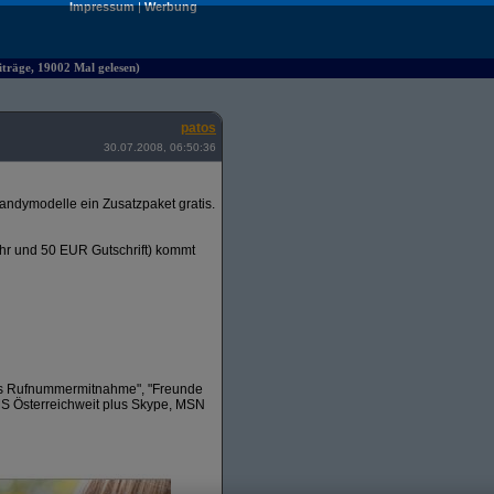
Impressum
|
Werbung
iträge, 19002 Mal gelesen)
patos
30.07.2008, 06:50:36
andymodelle ein Zusatzpaket gratis.
ühr und 50 EUR Gutschrift) kommt
tis Rufnummermitnahme", "Freunde
MS Österreichweit plus Skype, MSN