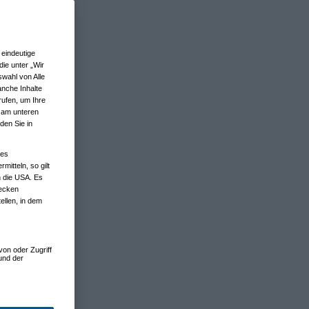
eindeutige
ie unter „Wir
wahl von Alle
anche Inhalte
rufen, um Ihre
n am unteren
den Sie in
nes
tteln, so gilt
n die USA. Es
wecken
ellen, in dem
von oder Zugriff
und der