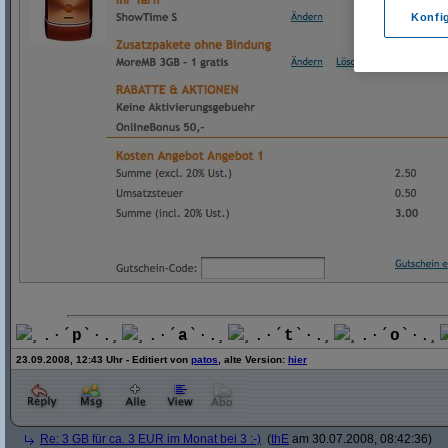
Konfi
¸.·´
p
`·.¸
¸.·´
a
`·.¸
¸.·´
t
`·.¸
¸.·´
o
`·.¸
23.09.2008, 12:43 Uhr - Editiert von
patos
, alte Version:
hier
Re: 3 GB für ca. 3 EUR im Monat bei 3 :-)
(
thE
am 30.07.2008, 08:42:36)