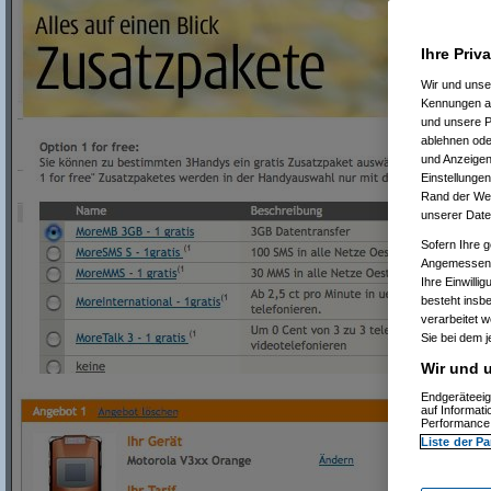
Ihre Priv
Wir und uns
Kennungen au
und unsere P
ablehnen oder
und Anzeigen
Einstellungen
Rand der Webs
unserer Date
Sofern Ihre g
Angemessenhe
Ihre Einwilli
besteht insb
verarbeitet 
Sie bei dem j
Wir und u
Endgeräteeig
auf Informat
Performance 
Liste der Pa