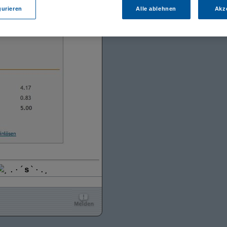
gurieren
Alle ablehnen
Akz
¸.·´
s
`·.¸