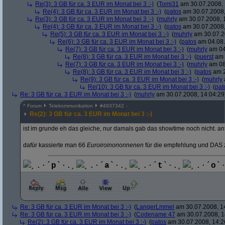
Re(3): 3 GB für ca. 3 EUR im Monat bei 3 :-)
(
Tomi31
am 30.07.2008, 
Re(4): 3 GB für ca. 3 EUR im Monat bei 3 :-)
(
patos
am 30.07.2008,
Re(3): 3 GB für ca. 3 EUR im Monat bei 3 :-)
(
muhrly
am 30.07.2008, 
Re(4): 3 GB für ca. 3 EUR im Monat bei 3 :-)
(
patos
am 30.07.2008,
Re(5): 3 GB für ca. 3 EUR im Monat bei 3 :-)
(
muhrly
am 30.07.2
Re(6): 3 GB für ca. 3 EUR im Monat bei 3 :-)
(
patos
am 04.08.
Re(7): 3 GB für ca. 3 EUR im Monat bei 3 :-)
(
muhrly
am 04
Re(8): 3 GB für ca. 3 EUR im Monat bei 3 :-)
(
puerst
am 
Re(7): 3 GB für ca. 3 EUR im Monat bei 3 :-)
(
muhrly
am 08
Re(8): 3 GB für ca. 3 EUR im Monat bei 3 :-)
(
patos
am 2
Re(9): 3 GB für ca. 3 EUR im Monat bei 3 :-)
(
muhrly
Re(10): 3 GB für ca. 3 EUR im Monat bei 3 :-)
(
pat
Re: 3 GB für ca. 3 EUR im Monat bei 3 :-)
(
muhrly
am 30.07.2008, 14:04:29
^
Forum
Telekommunikation
#
4937342
Re(2): 3 GB für ca. 3 EUR im Monat bei 3 :-)
ist im grunde eh das gleiche, nur damals gab das showtime noch nicht. an
dafür kassierte man 66
Euroiroinononnenen
für die empfehlung und DAS 
¸.·´
p
`·.¸
¸.·´
a
`·.¸
¸.·´
t
`·.¸
¸.·´
o
`
Re: 3 GB für ca. 3 EUR im Monat bei 3 :-)
(
LangerLmmel
am 30.07.2008, 1
Re: 3 GB für ca. 3 EUR im Monat bei 3 :-)
(
Codename 47
am 30.07.2008, 1
Re(2): 3 GB für ca. 3 EUR im Monat bei 3 :-)
(
patos
am 30.07.2008, 14:2