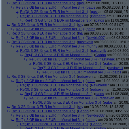
Re: 3 GB für ca. 3 EUR im Monat bei 3 :-)
(
gasi
am 05.08.2008, 11:21:00)
Re(2): 3 GB für ca. 3 EUR im Monat bei 3 :-)
(
patos
am 05.08.2008, 14:1
Re(3): 3 GB für ca. 3 EUR im Monat bei 3 :-)
(
gasi
am 05.08.2008, 15:
Re(3): 3 GB für ca. 3 EUR im Monat bei 3 :-)
(
Bernahrd
am 11.08.2008
Re(4): 3 GB für ca. 3 EUR im Monat bei 3 :-)
(
patos
am 11.08.2008,
Re: 3 GB für ca. 3 EUR im Monat bei 3 :-)
(
sky
am 07.08.2008, 09:51:07)
Re(2): 3 GB für ca. 3 EUR im Monat bei 3 :-)
(
patos
am 07.08.2008, 13:0
Re: 3 GB für ca. 3 EUR im Monat bei 3 :-)
(
thE
am 08.08.2008, 10:10:48)
Re(2): 3 GB für ca. 3 EUR im Monat bei 3 :-)
(
Newbie007
am 08.08.2008,
Re: 3 GB für ca. 3 EUR im Monat bei 3 :-)
(
nastavnik
am 08.08.2008, 16:01
Re(2): 3 GB für ca. 3 EUR im Monat bei 3 :-)
(
muhrly
am 08.08.2008, 16:
Re(3): 3 GB für ca. 3 EUR im Monat bei 3 :-)
(
nastavnik
am 09.08.2008
Re(4): 3 GB für ca. 3 EUR im Monat bei 3 :-)
(
Gabbo
am 09.08.2008
Re(5): 3 GB für ca. 3 EUR im Monat bei 3 :-)
(
nastavnik
am 09.08
Re(6): 3 GB für ca. 3 EUR im Monat bei 3 :-)
(
patos
am 20.08.
Re(7): 3 GB für ca. 3 EUR im Monat bei 3 :-)
(
nastavnik
am 
Re(8): 3 GB für ca. 3 EUR im Monat bei 3 :-)
(
patos
am 2
Re: 3 GB für ca. 3 EUR im Monat bei 3 :-)
(
redseven
am 11.08.2008, 18:28:
Re(2): 3 GB für ca. 3 EUR im Monat bei 3 :-)
(
patos
am 11.08.2008, 18:3
Re(3): 3 GB für ca. 3 EUR im Monat bei 3 :-)
(
Newbie007
am 11.08.20
Re(3): 3 GB für ca. 3 EUR im Monat bei 3 :-)
(
redseven
am 11.08.2008
Re(4): 3 GB für ca. 3 EUR im Monat bei 3 :-)
(
patos
am 11.08.2008,
Re(5): 3 GB für ca. 3 EUR im Monat bei 3 :-)
(
redseven
am 11.08
Re(6): 3 GB für ca. 3 EUR im Monat bei 3 :-)
(
patos
am 20.08.
Re: 3 GB für ca. 3 EUR im Monat bei 3 :-)
(
sky
am 13.08.2008, 13:43:25)
Re: 3 GB für ca. 3 EUR im Monat bei 3 :-)
(
Gabbo
am 20.08.2008, 00:21:22
Re(2): 3 GB für ca. 3 EUR im Monat bei 3 :-)
(
Newbie007
am 20.08.2008,
Re(2): 3 GB für ca. 3 EUR im Monat bei 3 :-)
(
muhrly
am 20.08.2008, 00:
Re(3): 3 GB für ca. 3 EUR im Monat bei 3 :-)
(
Gabbo
am 20.08.2008, 
Re(4): 3 GB für ca. 3 EUR im Monat bei 3 :-)
(
muhrly
am 20.08.2008