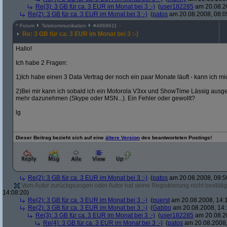
Re(3): 3 GB für ca. 3 EUR im Monat bei 3 :-)
(
user182285
am 20.08.20
Re(2): 3 GB für ca. 3 EUR im Monat bei 3 :-)
(
patos
am 20.08.2008, 08:0
^
Forum
Telekommunikation
#
4969611
Re: 3 GB für ca. 3 EUR im Monat bei 3 :-)
Hallo!
Ich habe 2 Fragen:
1)Ich habe einen 3 Data Vertrag der noch ein paar Monate läuft - kann ich m
2)Bei mir kann ich sobald ich ein Motorola V3xx und ShowTime Lässig ausg
mehr dazunehmen (Skype oder MSN...). Ein Fehler oder gewollt?
lg
Dieser Beitrag bezieht sich auf eine
ältere Version
des beantworteten Postings!
Re(2): 3 GB für ca. 3 EUR im Monat bei 3 :-)
(
patos
am 20.08.2008, 09:5
Vom Autor zurückgezogen oder Autor hat seine Registrierung nicht bestätig
14:08:20)
Re(2): 3 GB für ca. 3 EUR im Monat bei 3 :-)
(
puerst
am 20.08.2008, 14:
Re(2): 3 GB für ca. 3 EUR im Monat bei 3 :-)
(
Gabbo
am 20.08.2008, 14:
Re(3): 3 GB für ca. 3 EUR im Monat bei 3 :-)
(
user182285
am 20.08.20
Re(4): 3 GB für ca. 3 EUR im Monat bei 3 :-)
(
patos
am 20.08.2008,