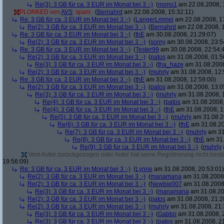
Re(3): 3 GB für ca. 3 EUR im Monat bei 3 :-)
(
mono1
am 22.08.2008, 
PLONKED von
AVS
: spam
(
Bernahrd
am 22.08.2008, 15:32:11)
Re: 3 GB für ca. 3 EUR im Monat bei 3 :-)
(
LangerLmmel
am 22.08.2008, 1
Re(2): 3 GB für ca. 3 EUR im Monat bei 3 :-)
(
Bernahrd
am 22.08.2008, 1
Re: 3 GB für ca. 3 EUR im Monat bei 3 :-)
(
thE
am 30.08.2008, 21:29:07)
Re(2): 3 GB für ca. 3 EUR im Monat bei 3 :-)
(
sorny
am 30.08.2008, 23:5
Re: 3 GB für ca. 3 EUR im Monat bei 3 :-)
(
Tester99
am 30.08.2008, 22:54:
Re(2): 3 GB für ca. 3 EUR im Monat bei 3 :-)
(
patos
am 31.08.2008, 01:5
Re(3): 3 GB für ca. 3 EUR im Monat bei 3 :-)
(
tha_haze
am 31.08.2008
Re(2): 3 GB für ca. 3 EUR im Monat bei 3 :-)
(
muhrly
am 31.08.2008, 12:
Re: 3 GB für ca. 3 EUR im Monat bei 3 :-)
(
thE
am 31.08.2008, 12:59:00)
Re(2): 3 GB für ca. 3 EUR im Monat bei 3 :-)
(
patos
am 31.08.2008, 13:0
Re(3): 3 GB für ca. 3 EUR im Monat bei 3 :-)
(
muhrly
am 31.08.2008, 
Re(4): 3 GB für ca. 3 EUR im Monat bei 3 :-)
(
patos
am 31.08.2008,
Re(4): 3 GB für ca. 3 EUR im Monat bei 3 :-)
(
thE
am 31.08.2008, 1
Re(5): 3 GB für ca. 3 EUR im Monat bei 3 :-)
(
muhrly
am 31.08.2
Re(6): 3 GB für ca. 3 EUR im Monat bei 3 :-)
(
thE
am 31.08.20
Re(7): 3 GB für ca. 3 EUR im Monat bei 3 :-)
(
muhrly
am 31
Re(8): 3 GB für ca. 3 EUR im Monat bei 3 :-)
(
thE
am 31.
Re(9): 3 GB für ca. 3 EUR im Monat bei 3 :-)
(
muhrly
Vom Autor zurückgezogen oder Autor hat seine Registrierung nicht bestä
19:56:09)
Re: 3 GB für ca. 3 EUR im Monat bei 3 :-)
(
Lynne
am 31.08.2008, 20:53:01)
Re(2): 3 GB für ca. 3 EUR im Monat bei 3 :-)
(
manamana
am 31.08.2008,
Re(2): 3 GB für ca. 3 EUR im Monat bei 3 :-)
(
Newbie007
am 31.08.2008,
Re(3): 3 GB für ca. 3 EUR im Monat bei 3 :-)
(
manamana
am 31.08.20
Re(2): 3 GB für ca. 3 EUR im Monat bei 3 :-)
(
patos
am 31.08.2008, 21:2
Re(2): 3 GB für ca. 3 EUR im Monat bei 3 :-)
(
muhrly
am 31.08.2008, 21:
Re(3): 3 GB für ca. 3 EUR im Monat bei 3 :-)
(
Gabbo
am 31.08.2008, 
Re(3): 3 GB für ca. 3 EUR im Monat bei 3 :-)
(
patos
am 31.08.2008, 21