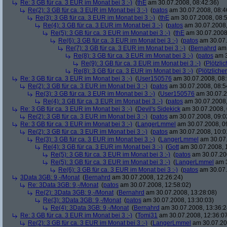
Re: 3 GB für ca. 3 EUR im Monat bei 3 :-)
(
thE
am 30.07.2008, 08:42:36)
Re(2): 3 GB für ca. 3 EUR im Monat bei 3 :-)
(
patos
am 30.07.2008, 08:4
Re(3): 3 GB für ca. 3 EUR im Monat bei 3 :-)
(
thE
am 30.07.2008, 08:5
Re(4): 3 GB für ca. 3 EUR im Monat bei 3 :-)
(
patos
am 30.07.2008,
Re(5): 3 GB für ca. 3 EUR im Monat bei 3 :-)
(
thE
am 30.07.2008,
Re(6): 3 GB für ca. 3 EUR im Monat bei 3 :-)
(
patos
am 30.07.
Re(7): 3 GB für ca. 3 EUR im Monat bei 3 :-)
(
Bernahrd
am 
Re(8): 3 GB für ca. 3 EUR im Monat bei 3 :-)
(
patos
am 3
Re(9): 3 GB für ca. 3 EUR im Monat bei 3 :-)
(
Plötzlic
Re(8): 3 GB für ca. 3 EUR im Monat bei 3 :-)
(
Plötzlicher
Re: 3 GB für ca. 3 EUR im Monat bei 3 :-)
(
User150576
am 30.07.2008, 08:
Re(2): 3 GB für ca. 3 EUR im Monat bei 3 :-)
(
patos
am 30.07.2008, 08:5
Re(3): 3 GB für ca. 3 EUR im Monat bei 3 :-)
(
User150576
am 30.07.2
Re(4): 3 GB für ca. 3 EUR im Monat bei 3 :-)
(
patos
am 30.07.2008,
Re: 3 GB für ca. 3 EUR im Monat bei 3 :-)
(
Devil's Sidekick
am 30.07.2008, 
Re(2): 3 GB für ca. 3 EUR im Monat bei 3 :-)
(
patos
am 30.07.2008, 09:0
Re: 3 GB für ca. 3 EUR im Monat bei 3 :-)
(
LangerLmmel
am 30.07.2008, 0
Re(2): 3 GB für ca. 3 EUR im Monat bei 3 :-)
(
patos
am 30.07.2008, 10:0
Re(3): 3 GB für ca. 3 EUR im Monat bei 3 :-)
(
LangerLmmel
am 30.07.
Re(4): 3 GB für ca. 3 EUR im Monat bei 3 :-)
(
Gott
am 30.07.2008, 
Re(5): 3 GB für ca. 3 EUR im Monat bei 3 :-)
(
patos
am 30.07.200
Re(5): 3 GB für ca. 3 EUR im Monat bei 3 :-)
(
LangerLmmel
am 3
Re(6): 3 GB für ca. 3 EUR im Monat bei 3 :-)
(
patos
am 30.07.
3Data 3GB: 9,-/Monat
(
Bernahrd
am 30.07.2008, 12:26:24)
Re: 3Data 3GB: 9,-/Monat
(
patos
am 30.07.2008, 12:58:02)
Re(2): 3Data 3GB: 9,-/Monat
(
Bernahrd
am 30.07.2008, 13:28:08)
Re(3): 3Data 3GB: 9,-/Monat
(
patos
am 30.07.2008, 13:30:03)
Re(4): 3Data 3GB: 9,-/Monat
(
Bernahrd
am 30.07.2008, 13:36:2
Re: 3 GB für ca. 3 EUR im Monat bei 3 :-)
(
Tomi31
am 30.07.2008, 12:36:0
Re(2): 3 GB für ca. 3 EUR im Monat bei 3 :-)
(
LangerLmmel
am 30.07.20