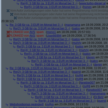
Re(4): 3 GB für ca. 3 EUR im Monat bei 3 :-)
(
www.turbo-diesel.at
a
Re(5): 3 GB für ca. 3 EUR im Monat bei 3 :-)
(
hones
am 18.09.20
Vom Autor zurückgezogen oder Autor hat seine Registrierung nicht bestätig
Vom Autor zurückgezogen oder Autor hat seine Registrierung nicht bestä
Vom Autor zurückgezogen oder Autor hat seine Registrierung nicht bes
20:38:12)
Re: 3 GB für ca. 3 EUR im Monat bei 3 :-)
(
manamana
am 18.09.2008, 20:2
Re(2): 3 GB für ca. 3 EUR im Monat bei 3 :-)
(
patos
am 18.09.2008, 20:3
PLONKED von
AVS
: spam
(
mono1
am 18.09.2008, 20:57:03)
PLONKED von
AVS
: spam
(
User86994
am 19.09.2008, 17:36:54)
Re(2): 3 GB für ca. 3 EUR im Monat bei 3 :-)
(
patos
am 19.09.2008, 18:0
Re(2): 3 GB für ca. 3 EUR im Monat bei 3 :-)
(
muhrly
am 19.09.2008, 19:
Re(3): 3 GB für ca. 3 EUR im Monat bei 3 :-)
(
patos
am 19.09.2008, 20
Re(4): 3 GB für ca. 3 EUR im Monat bei 3 :-)
(
muhrly
am 19.09.2008
Re(5): 3 GB für ca. 3 EUR im Monat bei 3 :-)
(
patos
am 19.09.200
Re(6): 3 GB für ca. 3 EUR im Monat bei 3 :-)
(
deren
am 22.09.
Re(7): 3 GB für ca. 3 EUR im Monat bei 3 :-)
(
patos
am 22.0
Re(8): 3 GB für ca. 3 EUR im Monat bei 3 :-)
(
deren
am 2
Re: 3 GB für ca. 3 EUR im Monat bei 3 :-)
(
m@tt
am 21.09.2008, 11:05:47)
Re(2): 3 GB für ca. 3 EUR im Monat bei 3 :-)
(
puerst
am 21.09.2008, 11:0
Re(3): 3 GB für ca. 3 EUR im Monat bei 3 :-)
(
m@tt
am 21.09.2008, 13
Re(3): 3 GB für ca. 3 EUR im Monat bei 3 :-)
(
m@tt
am 21.09.2008, 13
Re(4): 3 GB für ca. 3 EUR im Monat bei 3 :-)
(
Newbie007
am 21.09.
Re(5): 3 GB für ca. 3 EUR im Monat bei 3 :-)
(
m@tt
am 21.09.200
Re(6): 3 GB für ca. 3 EUR im Monat bei 3 :-)
(
Newbie007
am 2
Re(7): 3 GB für ca. 3 EUR im Monat bei 3 :-)
(
manamana
a
Re(8): 3 GB für ca. 3 EUR im Monat bei 3 :-)
(
Dr.Betz
am 
Re(9): 3 GB für ca. 3 EUR im Monat bei 3 :-)
(
puerst
a
Webshopbonus geändert!
(
m@m
am 23.09.2008, 10:13:53)