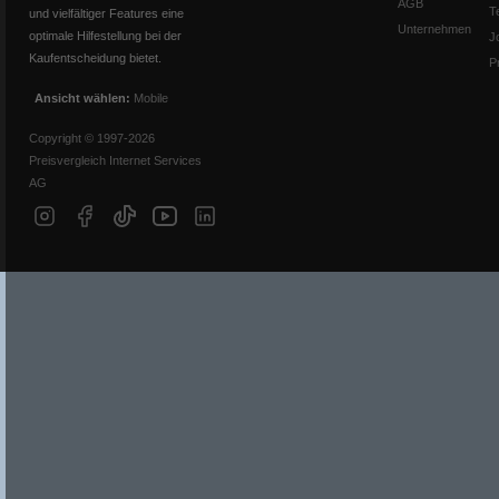
AGB
T
und vielfältiger Features eine
Unternehmen
optimale Hilfestellung bei der
J
Kaufentscheidung bietet.
P
Ansicht wählen:
Mobile
Copyright © 1997-2026
Preisvergleich Internet Services
AG