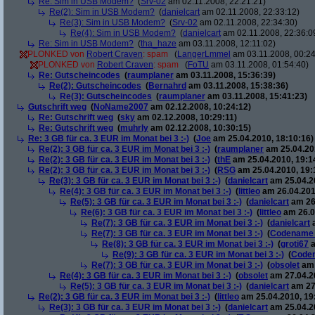
Re: Sim in USB Modem?
(
Srv-02
am 02.11.2008, 22:21:21)
Re(2): Sim in USB Modem?
(
danielcart
am 02.11.2008, 22:33:12)
Re(3): Sim in USB Modem?
(
Srv-02
am 02.11.2008, 22:34:30)
Re(4): Sim in USB Modem?
(
danielcart
am 02.11.2008, 22:36:0
Re: Sim in USB Modem?
(
tha_haze
am 03.11.2008, 12:11:02)
PLONKED von
Robert Craven
: spam
(
LangerLmmel
am 03.11.2008, 00:24
PLONKED von
Robert Craven
: spam
(
FoTU
am 03.11.2008, 01:54:40)
Re: Gutscheincodes
(
raumplaner
am 03.11.2008, 15:36:39)
Re(2): Gutscheincodes
(
Bernahrd
am 03.11.2008, 15:38:36)
Re(3): Gutscheincodes
(
raumplaner
am 03.11.2008, 15:41:23)
Gutschrift weg
(
NoName2007
am 02.12.2008, 10:24:12)
Re: Gutschrift weg
(
sky
am 02.12.2008, 10:29:11)
Re: Gutschrift weg
(
muhrly
am 02.12.2008, 10:30:15)
Re: 3 GB für ca. 3 EUR im Monat bei 3 :-)
(
Joe
am 25.04.2010, 18:10:16)
Re(2): 3 GB für ca. 3 EUR im Monat bei 3 :-)
(
raumplaner
am 25.04.201
Re(2): 3 GB für ca. 3 EUR im Monat bei 3 :-)
(
thE
am 25.04.2010, 19:1
Re(2): 3 GB für ca. 3 EUR im Monat bei 3 :-)
(
RSG
am 25.04.2010, 19:
Re(3): 3 GB für ca. 3 EUR im Monat bei 3 :-)
(
danielcart
am 25.04.20
Re(4): 3 GB für ca. 3 EUR im Monat bei 3 :-)
(
littleo
am 26.04.201
Re(5): 3 GB für ca. 3 EUR im Monat bei 3 :-)
(
danielcart
am 26.
Re(6): 3 GB für ca. 3 EUR im Monat bei 3 :-)
(
littleo
am 26.0
Re(7): 3 GB für ca. 3 EUR im Monat bei 3 :-)
(
danielcart
a
Re(7): 3 GB für ca. 3 EUR im Monat bei 3 :-)
(
Codename
Re(8): 3 GB für ca. 3 EUR im Monat bei 3 :-)
(
groti67
a
Re(9): 3 GB für ca. 3 EUR im Monat bei 3 :-)
(
Code
Re(7): 3 GB für ca. 3 EUR im Monat bei 3 :-)
(
obsolet
am 
Re(4): 3 GB für ca. 3 EUR im Monat bei 3 :-)
(
obsolet
am 27.04.20
Re(5): 3 GB für ca. 3 EUR im Monat bei 3 :-)
(
danielcart
am 27.
Re(2): 3 GB für ca. 3 EUR im Monat bei 3 :-)
(
littleo
am 25.04.2010, 19
Re(3): 3 GB für ca. 3 EUR im Monat bei 3 :-)
(
danielcart
am 25.04.20