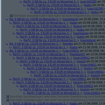
Re(5): 3 GB für ca. 3 EUR im Monat bei 3 :-)
(
user182285
am 20.
Re(6): 3 GB für ca. 3 EUR im Monat bei 3 :-)
(
patos
am 20.08.
Re(7): 3 GB für ca. 3 EUR im Monat bei 3 :-)
(
user182285
a
Re(8): 3 GB für ca. 3 EUR im Monat bei 3 :-)
(
patos
am 2
Vom Autor zurückgezogen oder Autor hat seine Registrierung nicht bestä
Re: 3 GB für ca. 3 EUR im Monat bei 3 :-)
(
raumplaner
am 20.08.2008, 15:2
Re(2): 3 GB für ca. 3 EUR im Monat bei 3 :-)
(
patos
am 20.08.2008, 15:3
Re(3): 3 GB für ca. 3 EUR im Monat bei 3 :-)
(
puerst
am 20.08.2008, 1
Re(4): 3 GB für ca. 3 EUR im Monat bei 3 :-)
(
patos
am 20.08.2008,
Re(3): 3 GB für ca. 3 EUR im Monat bei 3 :-)
(
raumplaner
am 20.08.20
Re(4): 3 GB für ca. 3 EUR im Monat bei 3 :-)
(
patos
am 20.08.2008,
Re(5): 3 GB für ca. 3 EUR im Monat bei 3 :-)
(
raumplaner
am 20.
Re: 3 GB für ca. 3 EUR im Monat bei 3 :-)
(
bignfan
am 21.08.2008, 11:42:3
Re(2): 3 GB für ca. 3 EUR im Monat bei 3 :-)
(
patos
am 21.08.2008, 14:4
Re: 3 GB für ca. 3 EUR im Monat bei 3 :-)
(
User169811
am 22.08.2008, 06:
Re(2): 3 GB für ca. 3 EUR im Monat bei 3 :-)
(
Newbie007
am 22.08.2008,
Re(3): 3 GB für ca. 3 EUR im Monat bei 3 :-)
(
User169811
am 22.08.2
Re(4): 3 GB für ca. 3 EUR im Monat bei 3 :-)
(
puerst
am 22.08.2008
Re(5): 3 GB für ca. 3 EUR im Monat bei 3 :-)
(
User169811
am 22
Re(6): 3 GB für ca. 3 EUR im Monat bei 3 :-)
(
muhrly
am 22.08
Re(7): 3 GB für ca. 3 EUR im Monat bei 3 :-)
(
User169811
Re(8): 3 GB für ca. 3 EUR im Monat bei 3 :-)
(
muhrly
am 
Re(2): 3 GB für ca. 3 EUR im Monat bei 3 :-)
(
User169811
am 19.09.2008
Re(3): 3 GB für ca. 3 EUR im Monat bei 3 :-)
(
muhrly
am 19.09.2008, 
Re(4): 3 GB für ca. 3 EUR im Monat bei 3 :-)
(
User169811
am 19.09
Re(5): 3 GB für ca. 3 EUR im Monat bei 3 :-)
(
muhrly
am 19.09.2
Re(6): 3 GB für ca. 3 EUR im Monat bei 3 :-)
(
User169811
am 
Vom Autor zurückgezogen oder Autor hat seine Registrierung nicht bestätig
Vom Autor zurückgezogen oder Autor hat seine Registrierung nicht bestätig
Re(2): 3 GB für ca. 3 EUR im Monat bei 3 :-)
(
patos
am 22.08.2008, 13:3