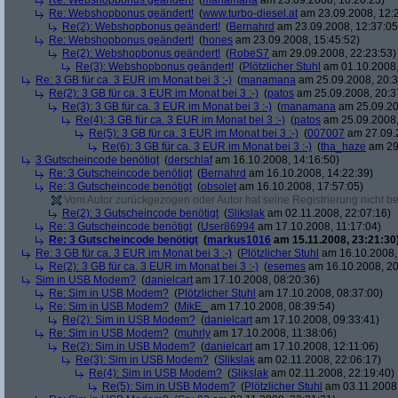
Re: Webshopbonus geändert!
(
manamana
am 23.09.2008, 10:26:23)
Re: Webshopbonus geändert!
(
www.turbo-diesel.at
am 23.09.2008, 12:
Re(2): Webshopbonus geändert!
(
Bernahrd
am 23.09.2008, 12:37:05
Re: Webshopbonus geändert!
(
hones
am 23.09.2008, 15:45:52)
Re(2): Webshopbonus geändert!
(
RobeS7
am 29.09.2008, 22:23:53)
Re(3): Webshopbonus geändert!
(
Plötzlicher Stuhl
am 01.10.2008,
Re: 3 GB für ca. 3 EUR im Monat bei 3 :-)
(
manamana
am 25.09.2008, 20:3
Re(2): 3 GB für ca. 3 EUR im Monat bei 3 :-)
(
patos
am 25.09.2008, 20:3
Re(3): 3 GB für ca. 3 EUR im Monat bei 3 :-)
(
manamana
am 25.09.20
Re(4): 3 GB für ca. 3 EUR im Monat bei 3 :-)
(
patos
am 25.09.2008,
Re(5): 3 GB für ca. 3 EUR im Monat bei 3 :-)
(
007007
am 27.09.2
Re(6): 3 GB für ca. 3 EUR im Monat bei 3 :-)
(
tha_haze
am 29.
3 Gutscheincode benötigt
(
derschlaf
am 16.10.2008, 14:16:50)
Re: 3 Gutscheincode benötigt
(
Bernahrd
am 16.10.2008, 14:22:39)
Re: 3 Gutscheincode benötigt
(
obsolet
am 16.10.2008, 17:57:05)
Vom Autor zurückgezogen oder Autor hat seine Registrierung nicht bes
Re(2): 3 Gutscheincode benötigt
(
Slikslak
am 02.11.2008, 22:07:16)
Re: 3 Gutscheincode benötigt
(
User86994
am 17.10.2008, 11:17:04)
Re: 3 Gutscheincode benötigt
(
markus1016
am 15.11.2008, 23:21:30
Re: 3 GB für ca. 3 EUR im Monat bei 3 :-)
(
Plötzlicher Stuhl
am 16.10.2008,
Re(2): 3 GB für ca. 3 EUR im Monat bei 3 :-)
(
esemes
am 16.10.2008, 20
Sim in USB Modem?
(
danielcart
am 17.10.2008, 08:20:36)
Re: Sim in USB Modem?
(
Plötzlicher Stuhl
am 17.10.2008, 08:37:00)
Re: Sim in USB Modem?
(
MikE_
am 17.10.2008, 08:39:54)
Re(2): Sim in USB Modem?
(
danielcart
am 17.10.2008, 09:33:41)
Re: Sim in USB Modem?
(
muhrly
am 17.10.2008, 11:38:06)
Re(2): Sim in USB Modem?
(
danielcart
am 17.10.2008, 12:11:06)
Re(3): Sim in USB Modem?
(
Slikslak
am 02.11.2008, 22:06:17)
Re(4): Sim in USB Modem?
(
Slikslak
am 02.11.2008, 22:19:40)
Re(5): Sim in USB Modem?
(
Plötzlicher Stuhl
am 03.11.2008,