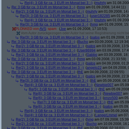
Re(4): 3 GB für ca. 3 EUR im Monat bei 3 :-)
(
muhrly
am 31.08.2008
Re: 3 GB für ca. 3 EUR im Monat bei 3 :-)
(
hmg
am 01.09.2008, 14:44:11)
Re(2): 3 GB für ca. 3 EUR im Monat bei 3 :-)
(
muhrly
am 01.09.2008, 14:
Re(3): 3 GB für ca. 3 EUR im Monat bei 3 :-)
(
user182285
am 01.09.20
Re(4): 3 GB für ca. 3 EUR im Monat bei 3 :-)
(
muhrly
am 01.09.2008
Re(3): 3 GB für ca. 3 EUR im Monat bei 3 :-)
(
hmg
am 01.09.2008, 15:
PLONKED von
AVS
: spam
(
Joe
am 01.09.2008, 17:10:53)
Vom Autor zurückgezogen oder Autor hat seine Registrierung nicht bes
Re(3): 3 GB für ca. 3 EUR im Monat bei 3 :-)
(
patos
am 01.09.2008, 19
Re: 3 GB für ca. 3 EUR im Monat bei 3 :-)
(
Bucho
am 03.09.2008, 12:19:34
Re(2): 3 GB für ca. 3 EUR im Monat bei 3 :-)
(
patos
am 03.09.2008, 13:5
Re: 3 GB für ca. 3 EUR im Monat bei 3 :-)
(
User86994
am 03.09.2008, 17:4
Re(2): 3 GB für ca. 3 EUR im Monat bei 3 :-)
(
Gabbo
am 03.09.2008, 18:
Re: 3 GB für ca. 3 EUR im Monat bei 3 :-)
(
hmg
am 03.09.2008, 21:33:59)
Re(2): 3 GB für ca. 3 EUR im Monat bei 3 :-)
(
patos
am 04.09.2008, 01:2
Re(2): 3 GB für ca. 3 EUR im Monat bei 3 :-)
(
angelo22
am 04.09.2008, 
Re: 3 GB für ca. 3 EUR im Monat bei 3 :-)
(
thE
am 04.09.2008, 22:09:55)
Re(2): 3 GB für ca. 3 EUR im Monat bei 3 :-)
(
patos
am 04.09.2008, 22:3
Re(3): 3 GB für ca. 3 EUR im Monat bei 3 :-)
(
thE
am 05.09.2008, 08:3
Re(4): 3 GB für ca. 3 EUR im Monat bei 3 :-)
(
Newbie007
am 05.09.
Re(5): 3 GB für ca. 3 EUR im Monat bei 3 :-)
(
thE
am 05.09.2008,
Re(6): 3 GB für ca. 3 EUR im Monat bei 3 :-)
(
Newbie007
am 0
Re(6): 3 GB für ca. 3 EUR im Monat bei 3 :-)
(
enzo500
am 05.
Re(7): 3 GB für ca. 3 EUR im Monat bei 3 :-)
(
thE
am 05.09.
Re(6): 3 GB für ca. 3 EUR im Monat bei 3 :-)
(
patos
am 05.09.
Re(4): 3 GB für ca. 3 EUR im Monat bei 3 :-)
(
patos
am 05.09.2008,
Re(4): 3 GB für ca. 3 EUR im Monat bei 3 :-)
(
LangerLmmel
am 07.
Re(2): 3 GB für ca. 3 EUR im Monat bei 3 :-)
(
hmg
am 07.09.2008, 15:39
Re(2): 3 GB für ca. 3 EUR im Monat bei 3 :-)
(
Bucho
am 10.09.2008, 16:
Re: 3 GB für ca. 3 EUR im Monat bei 3 :-)
(
thE
am 07.09.2008, 02:16:01)