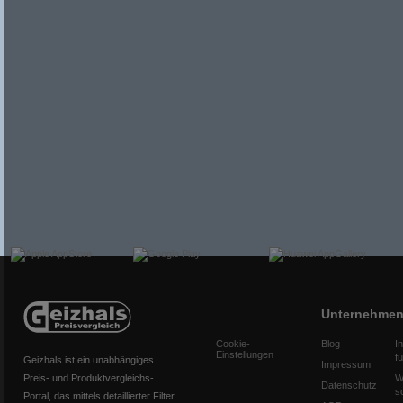
Unternehme
Cookie-
Blog
I
Einstellungen
f
Geizhals ist ein unabhängiges
Impressum
Preis- und Produktvergleichs-
W
Datenschutz
s
Portal, das mittels detaillierter Filter