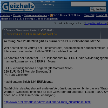
Impressum
|
Werbung
Geizhals
»
Forum
»
Telekommunikation
»
3 GB für ca. 3 EUR im
Top-100
|
Fresh-100
Monat bei 3 :-) (371 Beiträge, 18988 Mal gelesen)
Du bist nicht angemeldet. [
Login/Registrieren
]
^
Forum
Telekommunikation
#
5033901
3 GB für ca. 3 EUR im Monat bei 3 :-)
Achtung! Seit 23.09.2008 gibt es nurmehr 10 EUR Onlinebonus statt 50!
Wer derzeit einen Vertrag bei 3 unterschreibt, bekommt beim Kauf bestimmter H
Interessant sind in dem Fall die 3GB für mobiles Internet.
Gepaart mit der Aktion "99 EUR Onlinebonus" (49 EUR für die Aktivierungsgeb
man auf kosten von ca. 3 EUR im Monat
3 EUR einmalig für das Endgerät (zB Motorola V3xx)
120 EUR für 24 Monate Showtime S
-50 EUR Gutschrift
macht unterm Strich
3,04 EUR/Monat
Natürlich ist das Angebot mit anderen Vergünstigungen kombinierbar wie "Gra
Werben" (Gratistelefonie zu 3 für den Geworbenen) und/oder "Lässig" (1000 S
oder DVB-H bis zum 27ten Lebensjahr)
http:/
/
www.drei.at/
portal/
de/
privat/
aktionen/
Gratis_Zusatzpaket.html