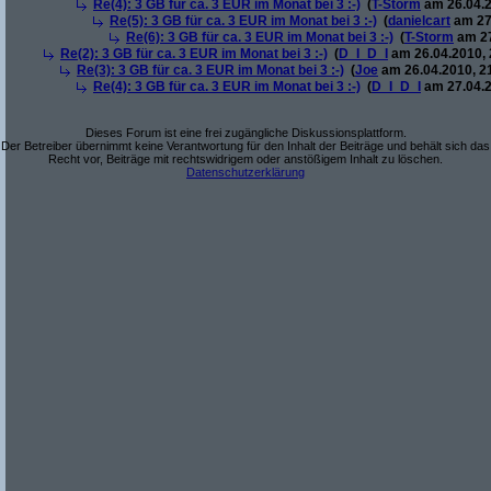
Re(4): 3 GB für ca. 3 EUR im Monat bei 3 :-)
(
T-Storm
am 26.04.2
Re(5): 3 GB für ca. 3 EUR im Monat bei 3 :-)
(
danielcart
am 27.
Re(6): 3 GB für ca. 3 EUR im Monat bei 3 :-)
(
T-Storm
am 27
Re(2): 3 GB für ca. 3 EUR im Monat bei 3 :-)
(
D_I_D_I
am 26.04.2010, 
Re(3): 3 GB für ca. 3 EUR im Monat bei 3 :-)
(
Joe
am 26.04.2010, 2
Re(4): 3 GB für ca. 3 EUR im Monat bei 3 :-)
(
D_I_D_I
am 27.04.2
Dieses Forum ist eine frei zugängliche Diskussionsplattform.
Der Betreiber übernimmt keine Verantwortung für den Inhalt der Beiträge und behält sich das
Recht vor, Beiträge mit rechtswidrigem oder anstößigem Inhalt zu löschen.
Datenschutzerklärung