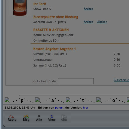
¸.·´
p
`·.¸
¸.·´
a
`·.¸
¸.·´
t
`·.¸
¸.·´
o
`·.¸
23.09.2008, 12:43 Uhr - Editiert von
patos
, alte Version:
hier