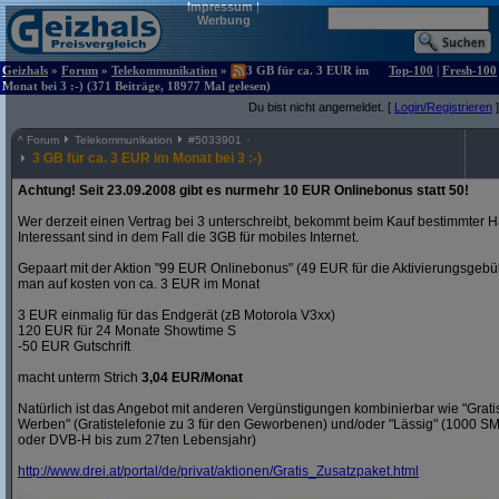
Impressum
|
Werbung
Geizhals
»
Forum
»
Telekommunikation
»
3 GB für ca. 3 EUR im
Top-100
|
Fresh-100
Monat bei 3 :-) (371 Beiträge, 18977 Mal gelesen)
Du bist nicht angemeldet. [
Login/Registrieren
]
^
Forum
Telekommunikation
#
5033901
3 GB für ca. 3 EUR im Monat bei 3 :-)
Achtung! Seit 23.09.2008 gibt es nurmehr 10 EUR Onlinebonus statt 50!
Wer derzeit einen Vertrag bei 3 unterschreibt, bekommt beim Kauf bestimmter H
Interessant sind in dem Fall die 3GB für mobiles Internet.
Gepaart mit der Aktion "99 EUR Onlinebonus" (49 EUR für die Aktivierungsgeb
man auf kosten von ca. 3 EUR im Monat
3 EUR einmalig für das Endgerät (zB Motorola V3xx)
120 EUR für 24 Monate Showtime S
-50 EUR Gutschrift
macht unterm Strich
3,04 EUR/Monat
Natürlich ist das Angebot mit anderen Vergünstigungen kombinierbar wie "Gra
Werben" (Gratistelefonie zu 3 für den Geworbenen) und/oder "Lässig" (1000 S
oder DVB-H bis zum 27ten Lebensjahr)
http:/
/
www.drei.at/
portal/
de/
privat/
aktionen/
Gratis_Zusatzpaket.html