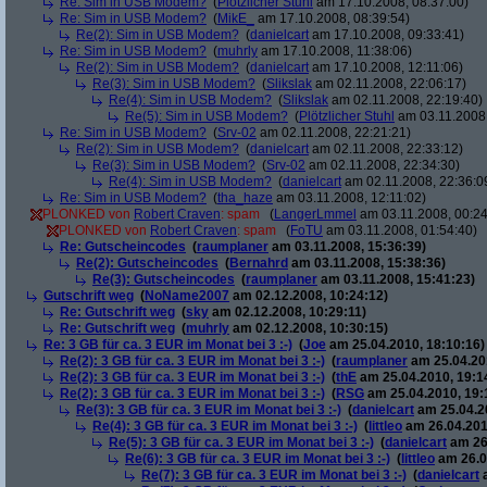
Re: Sim in USB Modem?
(
Plötzlicher Stuhl
am 17.10.2008, 08:37:00)
Re: Sim in USB Modem?
(
MikE_
am 17.10.2008, 08:39:54)
Re(2): Sim in USB Modem?
(
danielcart
am 17.10.2008, 09:33:41)
Re: Sim in USB Modem?
(
muhrly
am 17.10.2008, 11:38:06)
Re(2): Sim in USB Modem?
(
danielcart
am 17.10.2008, 12:11:06)
Re(3): Sim in USB Modem?
(
Slikslak
am 02.11.2008, 22:06:17)
Re(4): Sim in USB Modem?
(
Slikslak
am 02.11.2008, 22:19:40)
Re(5): Sim in USB Modem?
(
Plötzlicher Stuhl
am 03.11.2008,
Re: Sim in USB Modem?
(
Srv-02
am 02.11.2008, 22:21:21)
Re(2): Sim in USB Modem?
(
danielcart
am 02.11.2008, 22:33:12)
Re(3): Sim in USB Modem?
(
Srv-02
am 02.11.2008, 22:34:30)
Re(4): Sim in USB Modem?
(
danielcart
am 02.11.2008, 22:36:0
Re: Sim in USB Modem?
(
tha_haze
am 03.11.2008, 12:11:02)
PLONKED von
Robert Craven
: spam
(
LangerLmmel
am 03.11.2008, 00:24
PLONKED von
Robert Craven
: spam
(
FoTU
am 03.11.2008, 01:54:40)
Re: Gutscheincodes
(
raumplaner
am 03.11.2008, 15:36:39)
Re(2): Gutscheincodes
(
Bernahrd
am 03.11.2008, 15:38:36)
Re(3): Gutscheincodes
(
raumplaner
am 03.11.2008, 15:41:23)
Gutschrift weg
(
NoName2007
am 02.12.2008, 10:24:12)
Re: Gutschrift weg
(
sky
am 02.12.2008, 10:29:11)
Re: Gutschrift weg
(
muhrly
am 02.12.2008, 10:30:15)
Re: 3 GB für ca. 3 EUR im Monat bei 3 :-)
(
Joe
am 25.04.2010, 18:10:16)
Re(2): 3 GB für ca. 3 EUR im Monat bei 3 :-)
(
raumplaner
am 25.04.201
Re(2): 3 GB für ca. 3 EUR im Monat bei 3 :-)
(
thE
am 25.04.2010, 19:1
Re(2): 3 GB für ca. 3 EUR im Monat bei 3 :-)
(
RSG
am 25.04.2010, 19:
Re(3): 3 GB für ca. 3 EUR im Monat bei 3 :-)
(
danielcart
am 25.04.20
Re(4): 3 GB für ca. 3 EUR im Monat bei 3 :-)
(
littleo
am 26.04.201
Re(5): 3 GB für ca. 3 EUR im Monat bei 3 :-)
(
danielcart
am 26.
Re(6): 3 GB für ca. 3 EUR im Monat bei 3 :-)
(
littleo
am 26.0
Re(7): 3 GB für ca. 3 EUR im Monat bei 3 :-)
(
danielcart
a