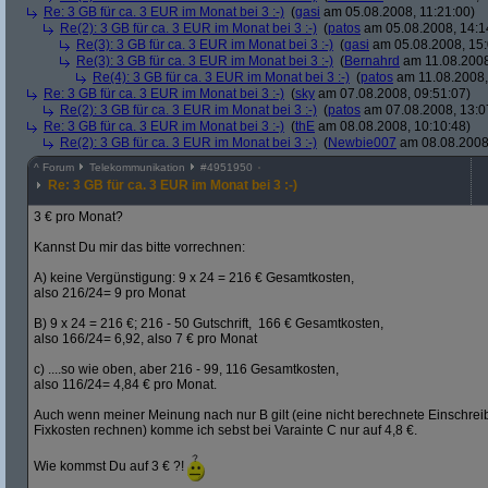
Re: 3 GB für ca. 3 EUR im Monat bei 3 :-)
(
gasi
am 05.08.2008, 11:21:00)
Re(2): 3 GB für ca. 3 EUR im Monat bei 3 :-)
(
patos
am 05.08.2008, 14:1
Re(3): 3 GB für ca. 3 EUR im Monat bei 3 :-)
(
gasi
am 05.08.2008, 15:
Re(3): 3 GB für ca. 3 EUR im Monat bei 3 :-)
(
Bernahrd
am 11.08.2008
Re(4): 3 GB für ca. 3 EUR im Monat bei 3 :-)
(
patos
am 11.08.2008,
Re: 3 GB für ca. 3 EUR im Monat bei 3 :-)
(
sky
am 07.08.2008, 09:51:07)
Re(2): 3 GB für ca. 3 EUR im Monat bei 3 :-)
(
patos
am 07.08.2008, 13:0
Re: 3 GB für ca. 3 EUR im Monat bei 3 :-)
(
thE
am 08.08.2008, 10:10:48)
Re(2): 3 GB für ca. 3 EUR im Monat bei 3 :-)
(
Newbie007
am 08.08.2008,
^
Forum
Telekommunikation
#
4951950
Re: 3 GB für ca. 3 EUR im Monat bei 3 :-)
3 € pro Monat?
Kannst Du mir das bitte vorrechnen:
A) keine Vergünstigung: 9 x 24 = 216 € Gesamtkosten,
also 216/24= 9 pro Monat
B) 9 x 24 = 216 €; 216 - 50 Gutschrift, 166 € Gesamtkosten,
also 166/24= 6,92, also 7 € pro Monat
c) ....so wie oben, aber 216 - 99, 116 Gesamtkosten,
also 116/24= 4,84 € pro Monat.
Auch wenn meiner Meinung nach nur B gilt (eine nicht berechnete Einschre
Fixkosten rechnen) komme ich sebst bei Varainte C nur auf 4,8 €.
Wie kommst Du auf 3 € ?!