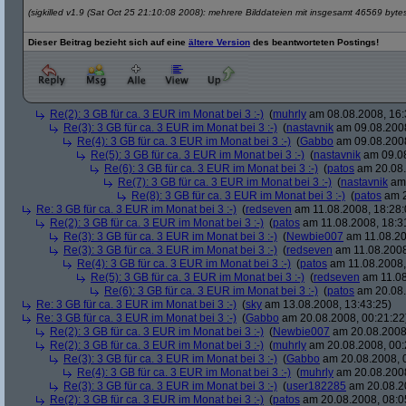
(sigkilled v1.9 (Sat Oct 25 21:10:08 2008): mehrere Bilddateien mit insgesamt 46569 byte
Dieser Beitrag bezieht sich auf eine
ältere Version
des beantworteten Postings!
Re(2): 3 GB für ca. 3 EUR im Monat bei 3 :-)
(
muhrly
am 08.08.2008, 16:
Re(3): 3 GB für ca. 3 EUR im Monat bei 3 :-)
(
nastavnik
am 09.08.2008
Re(4): 3 GB für ca. 3 EUR im Monat bei 3 :-)
(
Gabbo
am 09.08.2008
Re(5): 3 GB für ca. 3 EUR im Monat bei 3 :-)
(
nastavnik
am 09.08
Re(6): 3 GB für ca. 3 EUR im Monat bei 3 :-)
(
patos
am 20.08.
Re(7): 3 GB für ca. 3 EUR im Monat bei 3 :-)
(
nastavnik
am 
Re(8): 3 GB für ca. 3 EUR im Monat bei 3 :-)
(
patos
am 2
Re: 3 GB für ca. 3 EUR im Monat bei 3 :-)
(
redseven
am 11.08.2008, 18:28:
Re(2): 3 GB für ca. 3 EUR im Monat bei 3 :-)
(
patos
am 11.08.2008, 18:3
Re(3): 3 GB für ca. 3 EUR im Monat bei 3 :-)
(
Newbie007
am 11.08.20
Re(3): 3 GB für ca. 3 EUR im Monat bei 3 :-)
(
redseven
am 11.08.2008
Re(4): 3 GB für ca. 3 EUR im Monat bei 3 :-)
(
patos
am 11.08.2008,
Re(5): 3 GB für ca. 3 EUR im Monat bei 3 :-)
(
redseven
am 11.08
Re(6): 3 GB für ca. 3 EUR im Monat bei 3 :-)
(
patos
am 20.08.
Re: 3 GB für ca. 3 EUR im Monat bei 3 :-)
(
sky
am 13.08.2008, 13:43:25)
Re: 3 GB für ca. 3 EUR im Monat bei 3 :-)
(
Gabbo
am 20.08.2008, 00:21:22
Re(2): 3 GB für ca. 3 EUR im Monat bei 3 :-)
(
Newbie007
am 20.08.2008,
Re(2): 3 GB für ca. 3 EUR im Monat bei 3 :-)
(
muhrly
am 20.08.2008, 00:
Re(3): 3 GB für ca. 3 EUR im Monat bei 3 :-)
(
Gabbo
am 20.08.2008, 
Re(4): 3 GB für ca. 3 EUR im Monat bei 3 :-)
(
muhrly
am 20.08.2008
Re(3): 3 GB für ca. 3 EUR im Monat bei 3 :-)
(
user182285
am 20.08.20
Re(2): 3 GB für ca. 3 EUR im Monat bei 3 :-)
(
patos
am 20.08.2008, 08:0