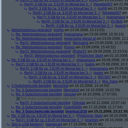
Re(3): 3 GB für ca. 3 EUR im Monat bei 3 :-)
(
m@tt
am 21.09.2008, 13
Re(4): 3 GB für ca. 3 EUR im Monat bei 3 :-)
(
Newbie007
am 21.09.
Re(5): 3 GB für ca. 3 EUR im Monat bei 3 :-)
(
m@tt
am 21.09.200
Re(6): 3 GB für ca. 3 EUR im Monat bei 3 :-)
(
Newbie007
am 2
Re(7): 3 GB für ca. 3 EUR im Monat bei 3 :-)
(
manamana
a
Re(8): 3 GB für ca. 3 EUR im Monat bei 3 :-)
(
Dr.Betz
am 
Re(9): 3 GB für ca. 3 EUR im Monat bei 3 :-)
(
puerst
a
Webshopbonus geändert!
(
m@m
am 23.09.2008, 10:13:53)
Re: Webshopbonus geändert!
(
manamana
am 23.09.2008, 10:26:23)
Re: Webshopbonus geändert!
(
www.turbo-diesel.at
am 23.09.2008, 12:
Re(2): Webshopbonus geändert!
(
Bernahrd
am 23.09.2008, 12:37:05
Re: Webshopbonus geändert!
(
hones
am 23.09.2008, 15:45:52)
Re(2): Webshopbonus geändert!
(
RobeS7
am 29.09.2008, 22:23:53)
Re(3): Webshopbonus geändert!
(
Plötzlicher Stuhl
am 01.10.2008,
Re: 3 GB für ca. 3 EUR im Monat bei 3 :-)
(
manamana
am 25.09.2008, 20:3
Re(2): 3 GB für ca. 3 EUR im Monat bei 3 :-)
(
patos
am 25.09.2008, 20:3
Re(3): 3 GB für ca. 3 EUR im Monat bei 3 :-)
(
manamana
am 25.09.20
Re(4): 3 GB für ca. 3 EUR im Monat bei 3 :-)
(
patos
am 25.09.2008,
Re(5): 3 GB für ca. 3 EUR im Monat bei 3 :-)
(
007007
am 27.09.2
Re(6): 3 GB für ca. 3 EUR im Monat bei 3 :-)
(
tha_haze
am 29.
3 Gutscheincode benötigt
(
derschlaf
am 16.10.2008, 14:16:50)
Re: 3 Gutscheincode benötigt
(
Bernahrd
am 16.10.2008, 14:22:39)
Re: 3 Gutscheincode benötigt
(
obsolet
am 16.10.2008, 17:57:05)
Vom Autor zurückgezogen oder Autor hat seine Registrierung nicht bes
Re(2): 3 Gutscheincode benötigt
(
Slikslak
am 02.11.2008, 22:07:16)
Re: 3 Gutscheincode benötigt
(
User86994
am 17.10.2008, 11:17:04)
Re: 3 Gutscheincode benötigt
(
markus1016
am 15.11.2008, 23:21:30
Re: 3 GB für ca. 3 EUR im Monat bei 3 :-)
(
Plötzlicher Stuhl
am 16.10.2008,
Re(2): 3 GB für ca. 3 EUR im Monat bei 3 :-)
(
esemes
am 16.10.2008, 20
Sim in USB Modem?
(
danielcart
am 17.10.2008, 08:20:36)