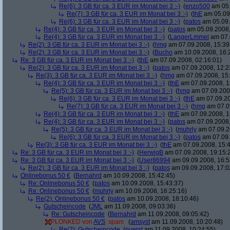
Re(6): 3 GB für ca. 3 EUR im Monat bei 3 :-)
(
enzo500
am 05.
Re(7): 3 GB für ca. 3 EUR im Monat bei 3 :-)
(
thE
am 05.09.
Re(6): 3 GB für ca. 3 EUR im Monat bei 3 :-)
(
patos
am 05.09.
Re(4): 3 GB für ca. 3 EUR im Monat bei 3 :-)
(
patos
am 05.09.2008,
Re(4): 3 GB für ca. 3 EUR im Monat bei 3 :-)
(
LangerLmmel
am 07.
Re(2): 3 GB für ca. 3 EUR im Monat bei 3 :-)
(
hmg
am 07.09.2008, 15:39
Re(2): 3 GB für ca. 3 EUR im Monat bei 3 :-)
(
Bucho
am 10.09.2008, 16:
Re: 3 GB für ca. 3 EUR im Monat bei 3 :-)
(
thE
am 07.09.2008, 02:16:01)
Re(2): 3 GB für ca. 3 EUR im Monat bei 3 :-)
(
patos
am 07.09.2008, 12:2
Re(3): 3 GB für ca. 3 EUR im Monat bei 3 :-)
(
hmg
am 07.09.2008, 15:
Re(4): 3 GB für ca. 3 EUR im Monat bei 3 :-)
(
thE
am 07.09.2008, 1
Re(5): 3 GB für ca. 3 EUR im Monat bei 3 :-)
(
hmg
am 07.09.2008
Re(6): 3 GB für ca. 3 EUR im Monat bei 3 :-)
(
thE
am 07.09.20
Re(7): 3 GB für ca. 3 EUR im Monat bei 3 :-)
(
hmg
am 07.09
Re(4): 3 GB für ca. 3 EUR im Monat bei 3 :-)
(
thE
am 07.09.2008, 1
Re(4): 3 GB für ca. 3 EUR im Monat bei 3 :-)
(
patos
am 07.09.2008,
Re(5): 3 GB für ca. 3 EUR im Monat bei 3 :-)
(
muhrly
am 07.09.2
Re(6): 3 GB für ca. 3 EUR im Monat bei 3 :-)
(
patos
am 07.09.
Re(3): 3 GB für ca. 3 EUR im Monat bei 3 :-)
(
thE
am 07.09.2008, 15:4
Re: 3 GB für ca. 3 EUR im Monat bei 3 :-)
(
HerwigB
am 07.09.2008, 19:15:
Re: 3 GB für ca. 3 EUR im Monat bei 3 :-)
(
User86994
am 09.09.2008, 16:5
Re(2): 3 GB für ca. 3 EUR im Monat bei 3 :-)
(
patos
am 09.09.2008, 17:0
Onlinebonus 50 €
(
Bernahrd
am 10.09.2008, 15:42:45)
Re: Onlinebonus 50 €
(
patos
am 10.09.2008, 15:43:37)
Re: Onlinebonus 50 €
(
muhrly
am 10.09.2008, 16:25:16)
Re(2): Onlinebonus 50 €
(
patos
am 10.09.2008, 18:10:46)
Gutscheincode
(
JML
am 11.09.2008, 09:03:36)
Re: Gutscheincode
(
Bernahrd
am 11.09.2008, 09:05:42)
PLONKED von
AVS
: spam
(
amsyst
am 11.09.2008, 10:20:48)
Re(2): Gutscheincode
(
puerst
am 11.09.2008, 10:24:55)