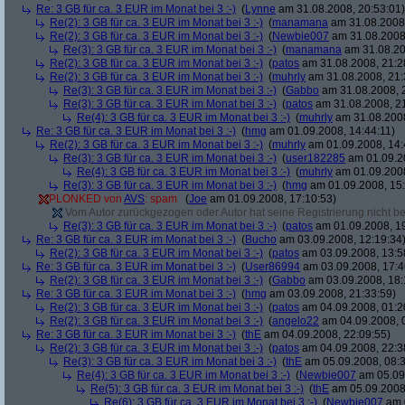
Re: 3 GB für ca. 3 EUR im Monat bei 3 :-)
(
Lynne
am 31.08.2008, 20:53:01)
Re(2): 3 GB für ca. 3 EUR im Monat bei 3 :-)
(
manamana
am 31.08.2008,
Re(2): 3 GB für ca. 3 EUR im Monat bei 3 :-)
(
Newbie007
am 31.08.2008,
Re(3): 3 GB für ca. 3 EUR im Monat bei 3 :-)
(
manamana
am 31.08.20
Re(2): 3 GB für ca. 3 EUR im Monat bei 3 :-)
(
patos
am 31.08.2008, 21:2
Re(2): 3 GB für ca. 3 EUR im Monat bei 3 :-)
(
muhrly
am 31.08.2008, 21:
Re(3): 3 GB für ca. 3 EUR im Monat bei 3 :-)
(
Gabbo
am 31.08.2008, 
Re(3): 3 GB für ca. 3 EUR im Monat bei 3 :-)
(
patos
am 31.08.2008, 21
Re(4): 3 GB für ca. 3 EUR im Monat bei 3 :-)
(
muhrly
am 31.08.2008
Re: 3 GB für ca. 3 EUR im Monat bei 3 :-)
(
hmg
am 01.09.2008, 14:44:11)
Re(2): 3 GB für ca. 3 EUR im Monat bei 3 :-)
(
muhrly
am 01.09.2008, 14:
Re(3): 3 GB für ca. 3 EUR im Monat bei 3 :-)
(
user182285
am 01.09.20
Re(4): 3 GB für ca. 3 EUR im Monat bei 3 :-)
(
muhrly
am 01.09.2008
Re(3): 3 GB für ca. 3 EUR im Monat bei 3 :-)
(
hmg
am 01.09.2008, 15:
PLONKED von
AVS
: spam
(
Joe
am 01.09.2008, 17:10:53)
Vom Autor zurückgezogen oder Autor hat seine Registrierung nicht bes
Re(3): 3 GB für ca. 3 EUR im Monat bei 3 :-)
(
patos
am 01.09.2008, 19
Re: 3 GB für ca. 3 EUR im Monat bei 3 :-)
(
Bucho
am 03.09.2008, 12:19:34
Re(2): 3 GB für ca. 3 EUR im Monat bei 3 :-)
(
patos
am 03.09.2008, 13:5
Re: 3 GB für ca. 3 EUR im Monat bei 3 :-)
(
User86994
am 03.09.2008, 17:4
Re(2): 3 GB für ca. 3 EUR im Monat bei 3 :-)
(
Gabbo
am 03.09.2008, 18:
Re: 3 GB für ca. 3 EUR im Monat bei 3 :-)
(
hmg
am 03.09.2008, 21:33:59)
Re(2): 3 GB für ca. 3 EUR im Monat bei 3 :-)
(
patos
am 04.09.2008, 01:2
Re(2): 3 GB für ca. 3 EUR im Monat bei 3 :-)
(
angelo22
am 04.09.2008, 
Re: 3 GB für ca. 3 EUR im Monat bei 3 :-)
(
thE
am 04.09.2008, 22:09:55)
Re(2): 3 GB für ca. 3 EUR im Monat bei 3 :-)
(
patos
am 04.09.2008, 22:3
Re(3): 3 GB für ca. 3 EUR im Monat bei 3 :-)
(
thE
am 05.09.2008, 08:3
Re(4): 3 GB für ca. 3 EUR im Monat bei 3 :-)
(
Newbie007
am 05.09.
Re(5): 3 GB für ca. 3 EUR im Monat bei 3 :-)
(
thE
am 05.09.2008,
Re(6): 3 GB für ca. 3 EUR im Monat bei 3 :-)
(
Newbie007
am 0