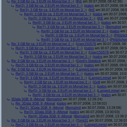
Re: 3 GB für ca. 3 EUR im Monat bei 3 :-)
(
thE
am 30.07.2008, 08:42:36)
Re(2): 3 GB für ca. 3 EUR im Monat bei 3 :-)
(
patos
am 30.07.2008, 08:4
Re(3): 3 GB für ca. 3 EUR im Monat bei 3 :-)
(
thE
am 30.07.2008, 08:5
Re(4): 3 GB für ca. 3 EUR im Monat bei 3 :-)
(
patos
am 30.07.2008,
Re(5): 3 GB für ca. 3 EUR im Monat bei 3 :-)
(
thE
am 30.07.2008,
Re(6): 3 GB für ca. 3 EUR im Monat bei 3 :-)
(
patos
am 30.07.
Re(7): 3 GB für ca. 3 EUR im Monat bei 3 :-)
(
Bernahrd
am 
Re(8): 3 GB für ca. 3 EUR im Monat bei 3 :-)
(
patos
am 3
Re(9): 3 GB für ca. 3 EUR im Monat bei 3 :-)
(
Plötzlic
Re(8): 3 GB für ca. 3 EUR im Monat bei 3 :-)
(
Plötzlicher
Re: 3 GB für ca. 3 EUR im Monat bei 3 :-)
(
User150576
am 30.07.2008, 08:
Re(2): 3 GB für ca. 3 EUR im Monat bei 3 :-)
(
patos
am 30.07.2008, 08:5
Re(3): 3 GB für ca. 3 EUR im Monat bei 3 :-)
(
User150576
am 30.07.2
Re(4): 3 GB für ca. 3 EUR im Monat bei 3 :-)
(
patos
am 30.07.2008,
Re: 3 GB für ca. 3 EUR im Monat bei 3 :-)
(
Devil's Sidekick
am 30.07.2008, 
Re(2): 3 GB für ca. 3 EUR im Monat bei 3 :-)
(
patos
am 30.07.2008, 09:0
Re: 3 GB für ca. 3 EUR im Monat bei 3 :-)
(
LangerLmmel
am 30.07.2008, 0
Re(2): 3 GB für ca. 3 EUR im Monat bei 3 :-)
(
patos
am 30.07.2008, 10:0
Re(3): 3 GB für ca. 3 EUR im Monat bei 3 :-)
(
LangerLmmel
am 30.07.
Re(4): 3 GB für ca. 3 EUR im Monat bei 3 :-)
(
Gott
am 30.07.2008, 
Re(5): 3 GB für ca. 3 EUR im Monat bei 3 :-)
(
patos
am 30.07.200
Re(5): 3 GB für ca. 3 EUR im Monat bei 3 :-)
(
LangerLmmel
am 3
Re(6): 3 GB für ca. 3 EUR im Monat bei 3 :-)
(
patos
am 30.07.
3Data 3GB: 9,-/Monat
(
Bernahrd
am 30.07.2008, 12:26:24)
Re: 3Data 3GB: 9,-/Monat
(
patos
am 30.07.2008, 12:58:02)
Re(2): 3Data 3GB: 9,-/Monat
(
Bernahrd
am 30.07.2008, 13:28:08)
Re(3): 3Data 3GB: 9,-/Monat
(
patos
am 30.07.2008, 13:30:03)
Re(4): 3Data 3GB: 9,-/Monat
(
Bernahrd
am 30.07.2008, 13:36:2
Re: 3 GB für ca. 3 EUR im Monat bei 3 :-)
(
Tomi31
am 30.07.2008, 12:36:0
Re(2): 3 GB für ca. 3 EUR im Monat bei 3 :-)
(
LangerLmmel
am 30.07.20