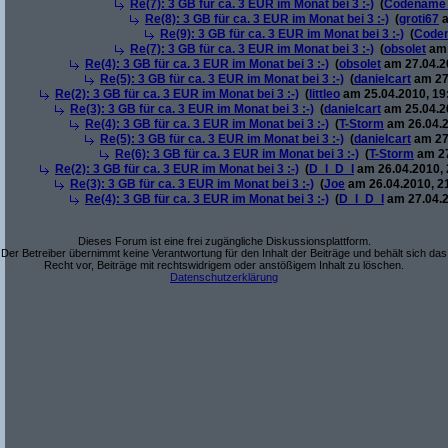
Re(7): 3 GB für ca. 3 EUR im Monat bei 3 :-)
(
Codename
Re(8): 3 GB für ca. 3 EUR im Monat bei 3 :-)
(
groti67
a
Re(9): 3 GB für ca. 3 EUR im Monat bei 3 :-)
(
Code
Re(7): 3 GB für ca. 3 EUR im Monat bei 3 :-)
(
obsolet
am 
Re(4): 3 GB für ca. 3 EUR im Monat bei 3 :-)
(
obsolet
am 27.04.20
Re(5): 3 GB für ca. 3 EUR im Monat bei 3 :-)
(
danielcart
am 27.
Re(2): 3 GB für ca. 3 EUR im Monat bei 3 :-)
(
littleo
am 25.04.2010, 19
Re(3): 3 GB für ca. 3 EUR im Monat bei 3 :-)
(
danielcart
am 25.04.20
Re(4): 3 GB für ca. 3 EUR im Monat bei 3 :-)
(
T-Storm
am 26.04.2
Re(5): 3 GB für ca. 3 EUR im Monat bei 3 :-)
(
danielcart
am 27.
Re(6): 3 GB für ca. 3 EUR im Monat bei 3 :-)
(
T-Storm
am 27
Re(2): 3 GB für ca. 3 EUR im Monat bei 3 :-)
(
D_I_D_I
am 26.04.2010, 
Re(3): 3 GB für ca. 3 EUR im Monat bei 3 :-)
(
Joe
am 26.04.2010, 2
Re(4): 3 GB für ca. 3 EUR im Monat bei 3 :-)
(
D_I_D_I
am 27.04.2
Dieses Forum ist eine frei zugängliche Diskussionsplattform.
Der Betreiber übernimmt keine Verantwortung für den Inhalt der Beiträge und behält sich das
Recht vor, Beiträge mit rechtswidrigem oder anstößigem Inhalt zu löschen.
Datenschutzerklärung