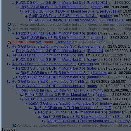
Re(2): 3 GB für ca. 3 EUR im Monat bei 3 :-)
(
User169811
am 19.09.2008
Re(3): 3 GB für ca. 3 EUR im Monat bei 3 :-)
(
muhrly
am 19.09.2008, 
Re(4): 3 GB für ca. 3 EUR im Monat bei 3 :-)
(
User169811
am 19.09
Re(5): 3 GB für ca. 3 EUR im Monat bei 3 :-)
(
muhrly
am 19.09.2
Re(6): 3 GB für ca. 3 EUR im Monat bei 3 :-)
(
User169811
am 
Vom Autor zurückgezogen oder Autor hat seine Registrierung nicht bestätig
Vom Autor zurückgezogen oder Autor hat seine Registrierung nicht bestätig
Re(2): 3 GB für ca. 3 EUR im Monat bei 3 :-)
(
patos
am 22.08.2008, 13:3
Re(3): 3 GB für ca. 3 EUR im Monat bei 3 :-)
(
mono1
am 22.08.2008, 
PLONKED von
AVS
: spam
(
Bernahrd
am 22.08.2008, 15:32:11)
Re: 3 GB für ca. 3 EUR im Monat bei 3 :-)
(
LangerLmmel
am 22.08.2008, 1
Re(2): 3 GB für ca. 3 EUR im Monat bei 3 :-)
(
Bernahrd
am 22.08.2008, 1
Re: 3 GB für ca. 3 EUR im Monat bei 3 :-)
(
thE
am 30.08.2008, 21:29:07)
Re(2): 3 GB für ca. 3 EUR im Monat bei 3 :-)
(
sorny
am 30.08.2008, 23:5
Re: 3 GB für ca. 3 EUR im Monat bei 3 :-)
(
Tester99
am 30.08.2008, 22:54:
Re(2): 3 GB für ca. 3 EUR im Monat bei 3 :-)
(
patos
am 31.08.2008, 01:5
Re(3): 3 GB für ca. 3 EUR im Monat bei 3 :-)
(
tha_haze
am 31.08.2008
Re(2): 3 GB für ca. 3 EUR im Monat bei 3 :-)
(
muhrly
am 31.08.2008, 12:
Re: 3 GB für ca. 3 EUR im Monat bei 3 :-)
(
thE
am 31.08.2008, 12:59:00)
Re(2): 3 GB für ca. 3 EUR im Monat bei 3 :-)
(
patos
am 31.08.2008, 13:0
Re(3): 3 GB für ca. 3 EUR im Monat bei 3 :-)
(
muhrly
am 31.08.2008, 
Re(4): 3 GB für ca. 3 EUR im Monat bei 3 :-)
(
patos
am 31.08.2008,
Re(4): 3 GB für ca. 3 EUR im Monat bei 3 :-)
(
thE
am 31.08.2008, 1
Re(5): 3 GB für ca. 3 EUR im Monat bei 3 :-)
(
muhrly
am 31.08.2
Re(6): 3 GB für ca. 3 EUR im Monat bei 3 :-)
(
thE
am 31.08.20
Re(7): 3 GB für ca. 3 EUR im Monat bei 3 :-)
(
muhrly
am 31
Re(8): 3 GB für ca. 3 EUR im Monat bei 3 :-)
(
thE
am 31.
Re(9): 3 GB für ca. 3 EUR im Monat bei 3 :-)
(
muhrly
Vom Autor zurückgezogen oder Autor hat seine Registrierung nicht bestä
19:56:09)