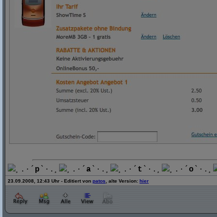
¸.·´
p
`·.¸
¸.·´
a
`·.¸
¸.·´
t
`·.¸
¸.·´
o
`·.¸
23.09.2008, 12:43 Uhr - Editiert von
patos
, alte Version:
hier