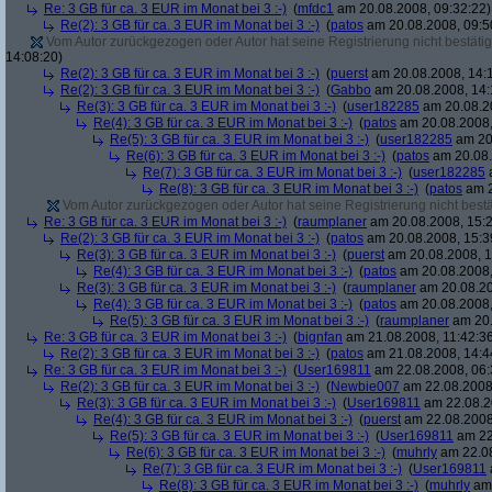
Re: 3 GB für ca. 3 EUR im Monat bei 3 :-)
(
mfdc1
am 20.08.2008, 09:32:22)
Re(2): 3 GB für ca. 3 EUR im Monat bei 3 :-)
(
patos
am 20.08.2008, 09:5
Vom Autor zurückgezogen oder Autor hat seine Registrierung nicht bestätig
14:08:20)
Re(2): 3 GB für ca. 3 EUR im Monat bei 3 :-)
(
puerst
am 20.08.2008, 14:
Re(2): 3 GB für ca. 3 EUR im Monat bei 3 :-)
(
Gabbo
am 20.08.2008, 14:
Re(3): 3 GB für ca. 3 EUR im Monat bei 3 :-)
(
user182285
am 20.08.20
Re(4): 3 GB für ca. 3 EUR im Monat bei 3 :-)
(
patos
am 20.08.2008,
Re(5): 3 GB für ca. 3 EUR im Monat bei 3 :-)
(
user182285
am 20.
Re(6): 3 GB für ca. 3 EUR im Monat bei 3 :-)
(
patos
am 20.08.
Re(7): 3 GB für ca. 3 EUR im Monat bei 3 :-)
(
user182285
a
Re(8): 3 GB für ca. 3 EUR im Monat bei 3 :-)
(
patos
am 2
Vom Autor zurückgezogen oder Autor hat seine Registrierung nicht bestä
Re: 3 GB für ca. 3 EUR im Monat bei 3 :-)
(
raumplaner
am 20.08.2008, 15:2
Re(2): 3 GB für ca. 3 EUR im Monat bei 3 :-)
(
patos
am 20.08.2008, 15:3
Re(3): 3 GB für ca. 3 EUR im Monat bei 3 :-)
(
puerst
am 20.08.2008, 1
Re(4): 3 GB für ca. 3 EUR im Monat bei 3 :-)
(
patos
am 20.08.2008,
Re(3): 3 GB für ca. 3 EUR im Monat bei 3 :-)
(
raumplaner
am 20.08.20
Re(4): 3 GB für ca. 3 EUR im Monat bei 3 :-)
(
patos
am 20.08.2008,
Re(5): 3 GB für ca. 3 EUR im Monat bei 3 :-)
(
raumplaner
am 20.
Re: 3 GB für ca. 3 EUR im Monat bei 3 :-)
(
bignfan
am 21.08.2008, 11:42:3
Re(2): 3 GB für ca. 3 EUR im Monat bei 3 :-)
(
patos
am 21.08.2008, 14:4
Re: 3 GB für ca. 3 EUR im Monat bei 3 :-)
(
User169811
am 22.08.2008, 06:
Re(2): 3 GB für ca. 3 EUR im Monat bei 3 :-)
(
Newbie007
am 22.08.2008,
Re(3): 3 GB für ca. 3 EUR im Monat bei 3 :-)
(
User169811
am 22.08.2
Re(4): 3 GB für ca. 3 EUR im Monat bei 3 :-)
(
puerst
am 22.08.2008
Re(5): 3 GB für ca. 3 EUR im Monat bei 3 :-)
(
User169811
am 22
Re(6): 3 GB für ca. 3 EUR im Monat bei 3 :-)
(
muhrly
am 22.08
Re(7): 3 GB für ca. 3 EUR im Monat bei 3 :-)
(
User169811
Re(8): 3 GB für ca. 3 EUR im Monat bei 3 :-)
(
muhrly
am 