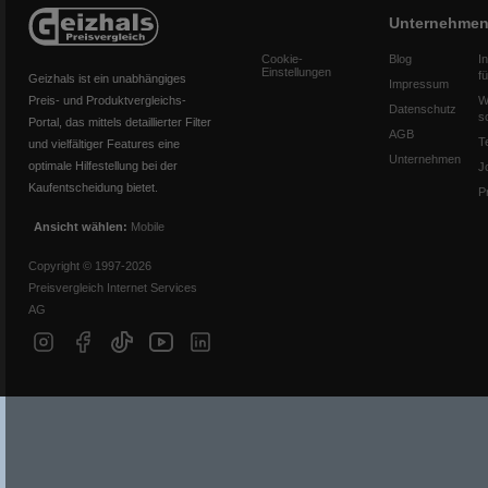
Unternehme
Cookie-
Blog
I
Einstellungen
f
Geizhals ist ein unabhängiges
Impressum
Preis- und Produktvergleichs-
W
Datenschutz
s
Portal, das mittels detaillierter Filter
AGB
T
und vielfältiger Features eine
Unternehmen
optimale Hilfestellung bei der
J
Kaufentscheidung bietet.
P
Ansicht wählen:
Mobile
Copyright © 1997-2026
Preisvergleich Internet Services
AG