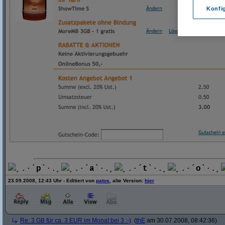
Konfi
¸.·´
p
`·.¸
¸.·´
a
`·.¸
¸.·´
t
`·.¸
¸.·´
o
`·.¸
23.09.2008, 12:43 Uhr - Editiert von
patos
, alte Version:
hier
Re: 3 GB für ca. 3 EUR im Monat bei 3 :-)
(
thE
am 30.07.2008, 08:42:36)