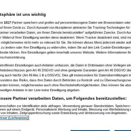
atsphäre ist uns wichtig
ere
1017
-Partner speichern und greifen auf personenbezogene Daten wie Browserdaten oder 
f Ihrem Gerät zu. Durch Auswahl von Akzeptieren aktivieren Sie Tracking-Technologien für d
artner verarbeiten Daten, um Ihnen Dienste bereitzustellen“ aufgeführten Zwecke. Durch Aus
 Widerruf Ihrer Einwilligung werden diese deaktiviert. Wenn Tracker deaktiviert sind, sind m
 möglicherweise nicht mehr so relevant für Sie. Sie können dieses Menü jederzeit wieder auf
 zu ändern oder Ihre Einwilligung zu widerrufen, indem Sie auf den Link Cookie-Einstellunge
eite klicken. Ihre Einstellungen gelten innerhalb unseres Website. Weitere Informationen fin
nschutzerklärung.
etroffenen Einstellungen auch Anbieter umfassen, die Daten in Drittstaaten ohne Vorliegen ei
itsbeschlusses gem Art 45 DSGVO und ohne geeignete Garantien gem Art 46 DSGVO übermi
gung auch hierfür (Art 49 Abs 1 lit a DSGVO). Dies gilt insbesondere für Datenübermittlungen i
esondere das Risiko, dass Ihre Daten durch Behörden zu Kontroll- und zu Überwachungsz
werden können, möglicherweise auch ohne Rechtsbehelfsmöglichkeiten. Dies können Sie abst
eweiligen Anbieter in der Liste keine Einwilligung abgeben.
nsere Partner verarbeiten Daten, um Folgendes bereitzustellen:
enschaften zur Identifikation aktiv abfragen. Verwendung genauer Standortdaten. Speichern 
ionen auf einem Endgerät. Personalisierte Werbung und Inhalte, Messung von Werbeleistung 
von Inhalten, Zielgruppenforschung sowie Entwicklung und Verbesserung von Angeboten.
rtner (Lieferanten)