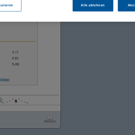
gurieren
Alle ablehnen
Akz
¸.·´
s
`·.¸