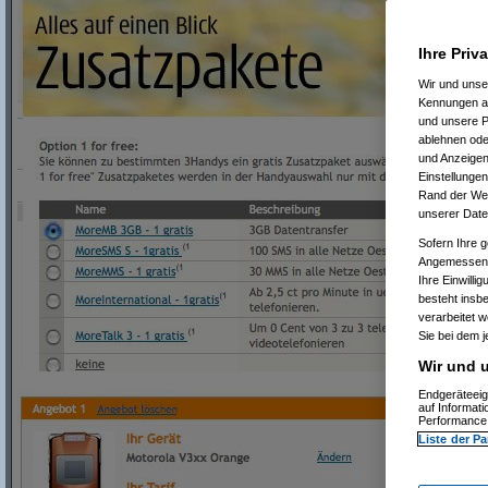
Ihre Priv
Wir und uns
Kennungen au
und unsere P
ablehnen oder
und Anzeigen
Einstellungen
Rand der Webs
unserer Date
Sofern Ihre g
Angemessenhe
Ihre Einwilli
besteht insb
verarbeitet 
Sie bei dem j
Wir und u
Endgeräteeig
auf Informat
Performance 
Liste der Pa