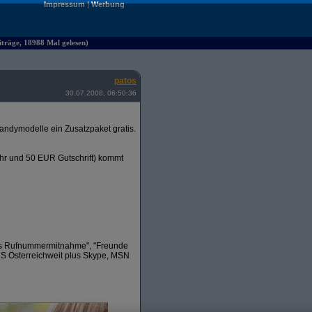
Impressum
|
Werbung
iträge, 18988 Mal gelesen)
patos
30.07.2008, 06:50:36
andymodelle ein Zusatzpaket gratis.
ühr und 50 EUR Gutschrift) kommt
tis Rufnummermitnahme", "Freunde
MS Österreichweit plus Skype, MSN