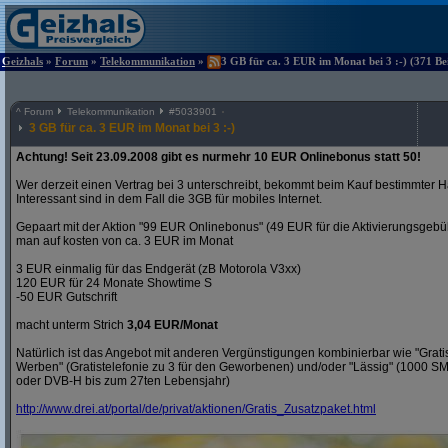
Geizhals
»
Forum
»
Telekommunikation
»
3 GB für ca. 3 EUR im Monat bei 3 :-) (371 Be
^
Forum
Telekommunikation
#
5033901
3 GB für ca. 3 EUR im Monat bei 3 :-)
Achtung! Seit 23.09.2008 gibt es nurmehr 10 EUR Onlinebonus statt 50!
Wer derzeit einen Vertrag bei 3 unterschreibt, bekommt beim Kauf bestimmter H
Interessant sind in dem Fall die 3GB für mobiles Internet.
Gepaart mit der Aktion "99 EUR Onlinebonus" (49 EUR für die Aktivierungsgeb
man auf kosten von ca. 3 EUR im Monat
3 EUR einmalig für das Endgerät (zB Motorola V3xx)
120 EUR für 24 Monate Showtime S
-50 EUR Gutschrift
macht unterm Strich
3,04 EUR/Monat
Natürlich ist das Angebot mit anderen Vergünstigungen kombinierbar wie "Gra
Werben" (Gratistelefonie zu 3 für den Geworbenen) und/oder "Lässig" (1000 S
oder DVB-H bis zum 27ten Lebensjahr)
http:/
/
www.drei.at/
portal/
de/
privat/
aktionen/
Gratis_Zusatzpaket.html