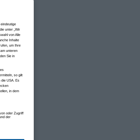
eindeutige
ie unter „Wir
wahl von Alle
anche Inhalte
rufen, um Ihre
n am unteren
den Sie in
nes
tteln, so gilt
n die USA. Es
wecken
ellen, in dem
von oder Zugriff
und der