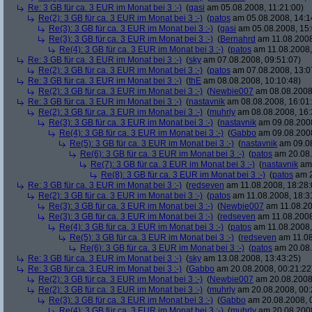
Re: 3 GB für ca. 3 EUR im Monat bei 3 :-)
(
gasi
am 05.08.2008, 11:21:00)
Re(2): 3 GB für ca. 3 EUR im Monat bei 3 :-)
(
patos
am 05.08.2008, 14:1
Re(3): 3 GB für ca. 3 EUR im Monat bei 3 :-)
(
gasi
am 05.08.2008, 15:
Re(3): 3 GB für ca. 3 EUR im Monat bei 3 :-)
(
Bernahrd
am 11.08.2008
Re(4): 3 GB für ca. 3 EUR im Monat bei 3 :-)
(
patos
am 11.08.2008,
Re: 3 GB für ca. 3 EUR im Monat bei 3 :-)
(
sky
am 07.08.2008, 09:51:07)
Re(2): 3 GB für ca. 3 EUR im Monat bei 3 :-)
(
patos
am 07.08.2008, 13:0
Re: 3 GB für ca. 3 EUR im Monat bei 3 :-)
(
thE
am 08.08.2008, 10:10:48)
Re(2): 3 GB für ca. 3 EUR im Monat bei 3 :-)
(
Newbie007
am 08.08.2008,
Re: 3 GB für ca. 3 EUR im Monat bei 3 :-)
(
nastavnik
am 08.08.2008, 16:01
Re(2): 3 GB für ca. 3 EUR im Monat bei 3 :-)
(
muhrly
am 08.08.2008, 16:
Re(3): 3 GB für ca. 3 EUR im Monat bei 3 :-)
(
nastavnik
am 09.08.2008
Re(4): 3 GB für ca. 3 EUR im Monat bei 3 :-)
(
Gabbo
am 09.08.2008
Re(5): 3 GB für ca. 3 EUR im Monat bei 3 :-)
(
nastavnik
am 09.08
Re(6): 3 GB für ca. 3 EUR im Monat bei 3 :-)
(
patos
am 20.08.
Re(7): 3 GB für ca. 3 EUR im Monat bei 3 :-)
(
nastavnik
am 
Re(8): 3 GB für ca. 3 EUR im Monat bei 3 :-)
(
patos
am 2
Re: 3 GB für ca. 3 EUR im Monat bei 3 :-)
(
redseven
am 11.08.2008, 18:28:
Re(2): 3 GB für ca. 3 EUR im Monat bei 3 :-)
(
patos
am 11.08.2008, 18:3
Re(3): 3 GB für ca. 3 EUR im Monat bei 3 :-)
(
Newbie007
am 11.08.20
Re(3): 3 GB für ca. 3 EUR im Monat bei 3 :-)
(
redseven
am 11.08.2008
Re(4): 3 GB für ca. 3 EUR im Monat bei 3 :-)
(
patos
am 11.08.2008,
Re(5): 3 GB für ca. 3 EUR im Monat bei 3 :-)
(
redseven
am 11.08
Re(6): 3 GB für ca. 3 EUR im Monat bei 3 :-)
(
patos
am 20.08.
Re: 3 GB für ca. 3 EUR im Monat bei 3 :-)
(
sky
am 13.08.2008, 13:43:25)
Re: 3 GB für ca. 3 EUR im Monat bei 3 :-)
(
Gabbo
am 20.08.2008, 00:21:22
Re(2): 3 GB für ca. 3 EUR im Monat bei 3 :-)
(
Newbie007
am 20.08.2008,
Re(2): 3 GB für ca. 3 EUR im Monat bei 3 :-)
(
muhrly
am 20.08.2008, 00:
Re(3): 3 GB für ca. 3 EUR im Monat bei 3 :-)
(
Gabbo
am 20.08.2008, 
Re(4): 3 GB für ca. 3 EUR im Monat bei 3 :-)
(
muhrly
am 20.08.2008