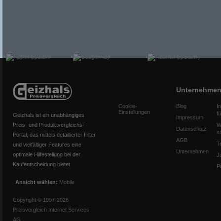
Unternehme
Cookie-
Blog
I
Einstellungen
f
Geizhals ist ein unabhängiges
Impressum
Preis- und Produktvergleichs-
W
Datenschutz
s
Portal, das mittels detaillierter Filter
AGB
T
und vielfältiger Features eine
Unternehmen
optimale Hilfestellung bei der
J
Kaufentscheidung bietet.
P
Ansicht wählen:
Mobile
Copyright © 1997-2026
Preisvergleich Internet Services
AG