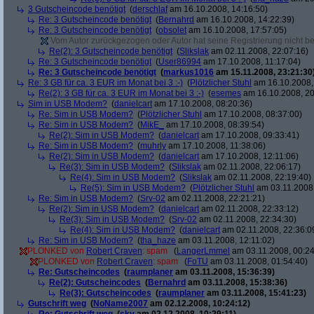
3 Gutscheincode benötigt
(
derschlaf
am 16.10.2008, 14:16:50)
Re: 3 Gutscheincode benötigt
(
Bernahrd
am 16.10.2008, 14:22:39)
Re: 3 Gutscheincode benötigt
(
obsolet
am 16.10.2008, 17:57:05)
Vom Autor zurückgezogen oder Autor hat seine Registrierung nicht bes
Re(2): 3 Gutscheincode benötigt
(
Slikslak
am 02.11.2008, 22:07:16)
Re: 3 Gutscheincode benötigt
(
User86994
am 17.10.2008, 11:17:04)
Re: 3 Gutscheincode benötigt
(
markus1016
am 15.11.2008, 23:21:30
Re: 3 GB für ca. 3 EUR im Monat bei 3 :-)
(
Plötzlicher Stuhl
am 16.10.2008,
Re(2): 3 GB für ca. 3 EUR im Monat bei 3 :-)
(
esemes
am 16.10.2008, 20
Sim in USB Modem?
(
danielcart
am 17.10.2008, 08:20:36)
Re: Sim in USB Modem?
(
Plötzlicher Stuhl
am 17.10.2008, 08:37:00)
Re: Sim in USB Modem?
(
MikE_
am 17.10.2008, 08:39:54)
Re(2): Sim in USB Modem?
(
danielcart
am 17.10.2008, 09:33:41)
Re: Sim in USB Modem?
(
muhrly
am 17.10.2008, 11:38:06)
Re(2): Sim in USB Modem?
(
danielcart
am 17.10.2008, 12:11:06)
Re(3): Sim in USB Modem?
(
Slikslak
am 02.11.2008, 22:06:17)
Re(4): Sim in USB Modem?
(
Slikslak
am 02.11.2008, 22:19:40)
Re(5): Sim in USB Modem?
(
Plötzlicher Stuhl
am 03.11.2008,
Re: Sim in USB Modem?
(
Srv-02
am 02.11.2008, 22:21:21)
Re(2): Sim in USB Modem?
(
danielcart
am 02.11.2008, 22:33:12)
Re(3): Sim in USB Modem?
(
Srv-02
am 02.11.2008, 22:34:30)
Re(4): Sim in USB Modem?
(
danielcart
am 02.11.2008, 22:36:0
Re: Sim in USB Modem?
(
tha_haze
am 03.11.2008, 12:11:02)
PLONKED von
Robert Craven
: spam
(
LangerLmmel
am 03.11.2008, 00:24
PLONKED von
Robert Craven
: spam
(
FoTU
am 03.11.2008, 01:54:40)
Re: Gutscheincodes
(
raumplaner
am 03.11.2008, 15:36:39)
Re(2): Gutscheincodes
(
Bernahrd
am 03.11.2008, 15:38:36)
Re(3): Gutscheincodes
(
raumplaner
am 03.11.2008, 15:41:23)
Gutschrift weg
(
NoName2007
am 02.12.2008, 10:24:12)