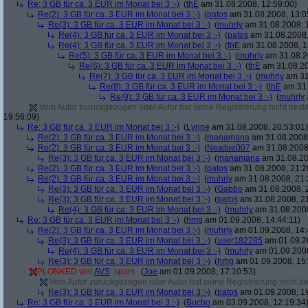
Re: 3 GB für ca. 3 EUR im Monat bei 3 :-)
(
thE
am 31.08.2008, 12:59:00)
Re(2): 3 GB für ca. 3 EUR im Monat bei 3 :-)
(
patos
am 31.08.2008, 13:0
Re(3): 3 GB für ca. 3 EUR im Monat bei 3 :-)
(
muhrly
am 31.08.2008, 
Re(4): 3 GB für ca. 3 EUR im Monat bei 3 :-)
(
patos
am 31.08.2008,
Re(4): 3 GB für ca. 3 EUR im Monat bei 3 :-)
(
thE
am 31.08.2008, 1
Re(5): 3 GB für ca. 3 EUR im Monat bei 3 :-)
(
muhrly
am 31.08.2
Re(6): 3 GB für ca. 3 EUR im Monat bei 3 :-)
(
thE
am 31.08.20
Re(7): 3 GB für ca. 3 EUR im Monat bei 3 :-)
(
muhrly
am 31
Re(8): 3 GB für ca. 3 EUR im Monat bei 3 :-)
(
thE
am 31.
Re(9): 3 GB für ca. 3 EUR im Monat bei 3 :-)
(
muhrly
Vom Autor zurückgezogen oder Autor hat seine Registrierung nicht bestä
19:56:09)
Re: 3 GB für ca. 3 EUR im Monat bei 3 :-)
(
Lynne
am 31.08.2008, 20:53:01)
Re(2): 3 GB für ca. 3 EUR im Monat bei 3 :-)
(
manamana
am 31.08.2008,
Re(2): 3 GB für ca. 3 EUR im Monat bei 3 :-)
(
Newbie007
am 31.08.2008,
Re(3): 3 GB für ca. 3 EUR im Monat bei 3 :-)
(
manamana
am 31.08.20
Re(2): 3 GB für ca. 3 EUR im Monat bei 3 :-)
(
patos
am 31.08.2008, 21:2
Re(2): 3 GB für ca. 3 EUR im Monat bei 3 :-)
(
muhrly
am 31.08.2008, 21:
Re(3): 3 GB für ca. 3 EUR im Monat bei 3 :-)
(
Gabbo
am 31.08.2008, 
Re(3): 3 GB für ca. 3 EUR im Monat bei 3 :-)
(
patos
am 31.08.2008, 21
Re(4): 3 GB für ca. 3 EUR im Monat bei 3 :-)
(
muhrly
am 31.08.2008
Re: 3 GB für ca. 3 EUR im Monat bei 3 :-)
(
hmg
am 01.09.2008, 14:44:11)
Re(2): 3 GB für ca. 3 EUR im Monat bei 3 :-)
(
muhrly
am 01.09.2008, 14:
Re(3): 3 GB für ca. 3 EUR im Monat bei 3 :-)
(
user182285
am 01.09.20
Re(4): 3 GB für ca. 3 EUR im Monat bei 3 :-)
(
muhrly
am 01.09.2008
Re(3): 3 GB für ca. 3 EUR im Monat bei 3 :-)
(
hmg
am 01.09.2008, 15:
PLONKED von
AVS
: spam
(
Joe
am 01.09.2008, 17:10:53)
Vom Autor zurückgezogen oder Autor hat seine Registrierung nicht bes
Re(3): 3 GB für ca. 3 EUR im Monat bei 3 :-)
(
patos
am 01.09.2008, 19
Re: 3 GB für ca. 3 EUR im Monat bei 3 :-)
(
Bucho
am 03.09.2008, 12:19:34