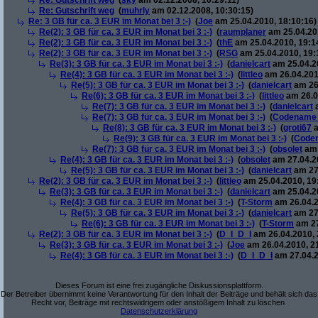
Re: Gutschrift weg
(
sky
am 02.12.2008, 10:29:11)
Re: Gutschrift weg
(
muhrly
am 02.12.2008, 10:30:15)
Re: 3 GB für ca. 3 EUR im Monat bei 3 :-)
(
Joe
am 25.04.2010, 18:10:16)
Re(2): 3 GB für ca. 3 EUR im Monat bei 3 :-)
(
raumplaner
am 25.04.201
Re(2): 3 GB für ca. 3 EUR im Monat bei 3 :-)
(
thE
am 25.04.2010, 19:1
Re(2): 3 GB für ca. 3 EUR im Monat bei 3 :-)
(
RSG
am 25.04.2010, 19:
Re(3): 3 GB für ca. 3 EUR im Monat bei 3 :-)
(
danielcart
am 25.04.20
Re(4): 3 GB für ca. 3 EUR im Monat bei 3 :-)
(
littleo
am 26.04.201
Re(5): 3 GB für ca. 3 EUR im Monat bei 3 :-)
(
danielcart
am 26.
Re(6): 3 GB für ca. 3 EUR im Monat bei 3 :-)
(
littleo
am 26.0
Re(7): 3 GB für ca. 3 EUR im Monat bei 3 :-)
(
danielcart
a
Re(7): 3 GB für ca. 3 EUR im Monat bei 3 :-)
(
Codename
Re(8): 3 GB für ca. 3 EUR im Monat bei 3 :-)
(
groti67
a
Re(9): 3 GB für ca. 3 EUR im Monat bei 3 :-)
(
Code
Re(7): 3 GB für ca. 3 EUR im Monat bei 3 :-)
(
obsolet
am 
Re(4): 3 GB für ca. 3 EUR im Monat bei 3 :-)
(
obsolet
am 27.04.20
Re(5): 3 GB für ca. 3 EUR im Monat bei 3 :-)
(
danielcart
am 27.
Re(2): 3 GB für ca. 3 EUR im Monat bei 3 :-)
(
littleo
am 25.04.2010, 19
Re(3): 3 GB für ca. 3 EUR im Monat bei 3 :-)
(
danielcart
am 25.04.20
Re(4): 3 GB für ca. 3 EUR im Monat bei 3 :-)
(
T-Storm
am 26.04.2
Re(5): 3 GB für ca. 3 EUR im Monat bei 3 :-)
(
danielcart
am 27.
Re(6): 3 GB für ca. 3 EUR im Monat bei 3 :-)
(
T-Storm
am 27
Re(2): 3 GB für ca. 3 EUR im Monat bei 3 :-)
(
D_I_D_I
am 26.04.2010, 
Re(3): 3 GB für ca. 3 EUR im Monat bei 3 :-)
(
Joe
am 26.04.2010, 2
Re(4): 3 GB für ca. 3 EUR im Monat bei 3 :-)
(
D_I_D_I
am 27.04.2
Dieses Forum ist eine frei zugängliche Diskussionsplattform.
Der Betreiber übernimmt keine Verantwortung für den Inhalt der Beiträge und behält sich das
Recht vor, Beiträge mit rechtswidrigem oder anstößigem Inhalt zu löschen.
Datenschutzerklärung