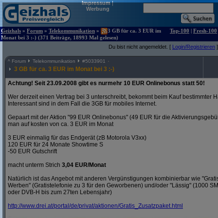
Impressum
|
Werbung
Geizhals
»
Forum
»
Telekommunikation
»
3 GB für ca. 3 EUR im
Top-100
|
Fresh-100
Monat bei 3 :-) (371 Beiträge, 18993 Mal gelesen)
Du bist nicht angemeldet. [
Login/Registrieren
]
^
Forum
Telekommunikation
#
5033901
3 GB für ca. 3 EUR im Monat bei 3 :-)
Achtung! Seit 23.09.2008 gibt es nurmehr 10 EUR Onlinebonus statt 50!
Wer derzeit einen Vertrag bei 3 unterschreibt, bekommt beim Kauf bestimmter H
Interessant sind in dem Fall die 3GB für mobiles Internet.
Gepaart mit der Aktion "99 EUR Onlinebonus" (49 EUR für die Aktivierungsgeb
man auf kosten von ca. 3 EUR im Monat
3 EUR einmalig für das Endgerät (zB Motorola V3xx)
120 EUR für 24 Monate Showtime S
-50 EUR Gutschrift
macht unterm Strich
3,04 EUR/Monat
Natürlich ist das Angebot mit anderen Vergünstigungen kombinierbar wie "Gra
Werben" (Gratistelefonie zu 3 für den Geworbenen) und/oder "Lässig" (1000 S
oder DVB-H bis zum 27ten Lebensjahr)
http:/
/
www.drei.at/
portal/
de/
privat/
aktionen/
Gratis_Zusatzpaket.html