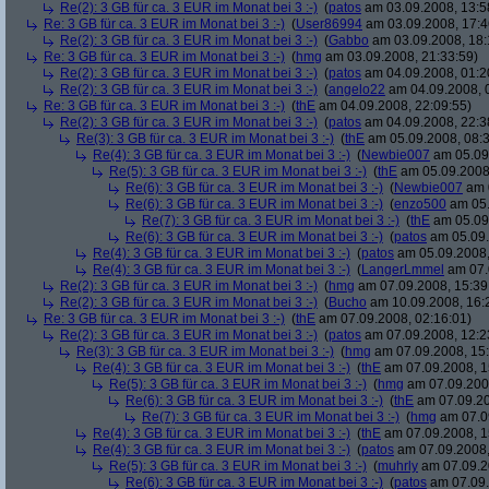
Re(2): 3 GB für ca. 3 EUR im Monat bei 3 :-)
(
patos
am 03.09.2008, 13:5
Re: 3 GB für ca. 3 EUR im Monat bei 3 :-)
(
User86994
am 03.09.2008, 17:4
Re(2): 3 GB für ca. 3 EUR im Monat bei 3 :-)
(
Gabbo
am 03.09.2008, 18:
Re: 3 GB für ca. 3 EUR im Monat bei 3 :-)
(
hmg
am 03.09.2008, 21:33:59)
Re(2): 3 GB für ca. 3 EUR im Monat bei 3 :-)
(
patos
am 04.09.2008, 01:2
Re(2): 3 GB für ca. 3 EUR im Monat bei 3 :-)
(
angelo22
am 04.09.2008, 
Re: 3 GB für ca. 3 EUR im Monat bei 3 :-)
(
thE
am 04.09.2008, 22:09:55)
Re(2): 3 GB für ca. 3 EUR im Monat bei 3 :-)
(
patos
am 04.09.2008, 22:3
Re(3): 3 GB für ca. 3 EUR im Monat bei 3 :-)
(
thE
am 05.09.2008, 08:3
Re(4): 3 GB für ca. 3 EUR im Monat bei 3 :-)
(
Newbie007
am 05.09.
Re(5): 3 GB für ca. 3 EUR im Monat bei 3 :-)
(
thE
am 05.09.2008,
Re(6): 3 GB für ca. 3 EUR im Monat bei 3 :-)
(
Newbie007
am 0
Re(6): 3 GB für ca. 3 EUR im Monat bei 3 :-)
(
enzo500
am 05.
Re(7): 3 GB für ca. 3 EUR im Monat bei 3 :-)
(
thE
am 05.09.
Re(6): 3 GB für ca. 3 EUR im Monat bei 3 :-)
(
patos
am 05.09.
Re(4): 3 GB für ca. 3 EUR im Monat bei 3 :-)
(
patos
am 05.09.2008,
Re(4): 3 GB für ca. 3 EUR im Monat bei 3 :-)
(
LangerLmmel
am 07.
Re(2): 3 GB für ca. 3 EUR im Monat bei 3 :-)
(
hmg
am 07.09.2008, 15:39
Re(2): 3 GB für ca. 3 EUR im Monat bei 3 :-)
(
Bucho
am 10.09.2008, 16:
Re: 3 GB für ca. 3 EUR im Monat bei 3 :-)
(
thE
am 07.09.2008, 02:16:01)
Re(2): 3 GB für ca. 3 EUR im Monat bei 3 :-)
(
patos
am 07.09.2008, 12:2
Re(3): 3 GB für ca. 3 EUR im Monat bei 3 :-)
(
hmg
am 07.09.2008, 15:
Re(4): 3 GB für ca. 3 EUR im Monat bei 3 :-)
(
thE
am 07.09.2008, 1
Re(5): 3 GB für ca. 3 EUR im Monat bei 3 :-)
(
hmg
am 07.09.2008
Re(6): 3 GB für ca. 3 EUR im Monat bei 3 :-)
(
thE
am 07.09.20
Re(7): 3 GB für ca. 3 EUR im Monat bei 3 :-)
(
hmg
am 07.09
Re(4): 3 GB für ca. 3 EUR im Monat bei 3 :-)
(
thE
am 07.09.2008, 1
Re(4): 3 GB für ca. 3 EUR im Monat bei 3 :-)
(
patos
am 07.09.2008,
Re(5): 3 GB für ca. 3 EUR im Monat bei 3 :-)
(
muhrly
am 07.09.2
Re(6): 3 GB für ca. 3 EUR im Monat bei 3 :-)
(
patos
am 07.09.