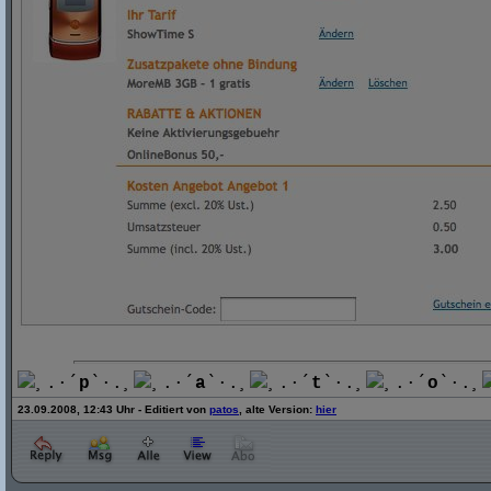
¸.·´
p
`·.¸
¸.·´
a
`·.¸
¸.·´
t
`·.¸
¸.·´
o
`·.¸
23.09.2008, 12:43 Uhr - Editiert von
patos
, alte Version:
hier