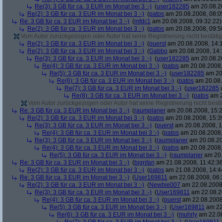
Re(3): 3 GB für ca. 3 EUR im Monat bei 3 :-)
(
user182285
am 20.08.20
Re(2): 3 GB für ca. 3 EUR im Monat bei 3 :-)
(
patos
am 20.08.2008, 08:0
Re: 3 GB für ca. 3 EUR im Monat bei 3 :-)
(
mfdc1
am 20.08.2008, 09:32:22)
Re(2): 3 GB für ca. 3 EUR im Monat bei 3 :-)
(
patos
am 20.08.2008, 09:5
Vom Autor zurückgezogen oder Autor hat seine Registrierung nicht bestätig
Re(2): 3 GB für ca. 3 EUR im Monat bei 3 :-)
(
puerst
am 20.08.2008, 14:
Re(2): 3 GB für ca. 3 EUR im Monat bei 3 :-)
(
Gabbo
am 20.08.2008, 14:
Re(3): 3 GB für ca. 3 EUR im Monat bei 3 :-)
(
user182285
am 20.08.20
Re(4): 3 GB für ca. 3 EUR im Monat bei 3 :-)
(
patos
am 20.08.2008,
Re(5): 3 GB für ca. 3 EUR im Monat bei 3 :-)
(
user182285
am 20.
Re(6): 3 GB für ca. 3 EUR im Monat bei 3 :-)
(
patos
am 20.08.
Re(7): 3 GB für ca. 3 EUR im Monat bei 3 :-)
(
user182285
a
Re(8): 3 GB für ca. 3 EUR im Monat bei 3 :-)
(
patos
am 2
Vom Autor zurückgezogen oder Autor hat seine Registrierung nicht bestä
Re: 3 GB für ca. 3 EUR im Monat bei 3 :-)
(
raumplaner
am 20.08.2008, 15:2
Re(2): 3 GB für ca. 3 EUR im Monat bei 3 :-)
(
patos
am 20.08.2008, 15:3
Re(3): 3 GB für ca. 3 EUR im Monat bei 3 :-)
(
puerst
am 20.08.2008, 1
Re(4): 3 GB für ca. 3 EUR im Monat bei 3 :-)
(
patos
am 20.08.2008,
Re(3): 3 GB für ca. 3 EUR im Monat bei 3 :-)
(
raumplaner
am 20.08.20
Re(4): 3 GB für ca. 3 EUR im Monat bei 3 :-)
(
patos
am 20.08.2008,
Re(5): 3 GB für ca. 3 EUR im Monat bei 3 :-)
(
raumplaner
am 20.
Re: 3 GB für ca. 3 EUR im Monat bei 3 :-)
(
bignfan
am 21.08.2008, 11:42:3
Re(2): 3 GB für ca. 3 EUR im Monat bei 3 :-)
(
patos
am 21.08.2008, 14:4
Re: 3 GB für ca. 3 EUR im Monat bei 3 :-)
(
User169811
am 22.08.2008, 06:
Re(2): 3 GB für ca. 3 EUR im Monat bei 3 :-)
(
Newbie007
am 22.08.2008,
Re(3): 3 GB für ca. 3 EUR im Monat bei 3 :-)
(
User169811
am 22.08.2
Re(4): 3 GB für ca. 3 EUR im Monat bei 3 :-)
(
puerst
am 22.08.2008
Re(5): 3 GB für ca. 3 EUR im Monat bei 3 :-)
(
User169811
am 22
Re(6): 3 GB für ca. 3 EUR im Monat bei 3 :-)
(
muhrly
am 22.08