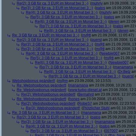
Re(2): 3 GB für ca. 3 EUR im Monat bei 3 :-)
(
muhrly
am 19.09.2008, 19:
Re(3): 3 GB für ca. 3 EUR im Monat bei 3 :-)
(
patos
am 19.09.2008, 20
Re(4): 3 GB für ca. 3 EUR im Monat bei 3 :-)
(
muhrly
am 19.09.2008
Re(5): 3 GB für ca. 3 EUR im Monat bei 3 :-)
(
patos
am 19.09.200
Re(6): 3 GB für ca. 3 EUR im Monat bei 3 :-)
(
deren
am 22.09.
Re(7): 3 GB für ca. 3 EUR im Monat bei 3 :-)
(
patos
am 22.0
Re(8): 3 GB für ca. 3 EUR im Monat bei 3 :-)
(
deren
am 2
Re: 3 GB für ca. 3 EUR im Monat bei 3 :-)
(
m@tt
am 21.09.2008, 11:05:47)
Re(2): 3 GB für ca. 3 EUR im Monat bei 3 :-)
(
puerst
am 21.09.2008, 11:0
Re(3): 3 GB für ca. 3 EUR im Monat bei 3 :-)
(
m@tt
am 21.09.2008, 13
Re(3): 3 GB für ca. 3 EUR im Monat bei 3 :-)
(
m@tt
am 21.09.2008, 13
Re(4): 3 GB für ca. 3 EUR im Monat bei 3 :-)
(
Newbie007
am 21.09.
Re(5): 3 GB für ca. 3 EUR im Monat bei 3 :-)
(
m@tt
am 21.09.200
Re(6): 3 GB für ca. 3 EUR im Monat bei 3 :-)
(
Newbie007
am 2
Re(7): 3 GB für ca. 3 EUR im Monat bei 3 :-)
(
manamana
a
Re(8): 3 GB für ca. 3 EUR im Monat bei 3 :-)
(
Dr.Betz
am 
Re(9): 3 GB für ca. 3 EUR im Monat bei 3 :-)
(
puerst
a
Webshopbonus geändert!
(
m@m
am 23.09.2008, 10:13:53)
Re: Webshopbonus geändert!
(
manamana
am 23.09.2008, 10:26:23)
Re: Webshopbonus geändert!
(
www.turbo-diesel.at
am 23.09.2008, 12:
Re(2): Webshopbonus geändert!
(
Bernahrd
am 23.09.2008, 12:37:05
Re: Webshopbonus geändert!
(
hones
am 23.09.2008, 15:45:52)
Re(2): Webshopbonus geändert!
(
RobeS7
am 29.09.2008, 22:23:53)
Re(3): Webshopbonus geändert!
(
Plötzlicher Stuhl
am 01.10.2008,
Re: 3 GB für ca. 3 EUR im Monat bei 3 :-)
(
manamana
am 25.09.2008, 20:3
Re(2): 3 GB für ca. 3 EUR im Monat bei 3 :-)
(
patos
am 25.09.2008, 20:3
Re(3): 3 GB für ca. 3 EUR im Monat bei 3 :-)
(
manamana
am 25.09.20
Re(4): 3 GB für ca. 3 EUR im Monat bei 3 :-)
(
patos
am 25.09.2008,
Re(5): 3 GB für ca. 3 EUR im Monat bei 3 :-)
(
007007
am 27.09.2
Re(6): 3 GB für ca. 3 EUR im Monat bei 3 :-)
(
tha_haze
am 29.