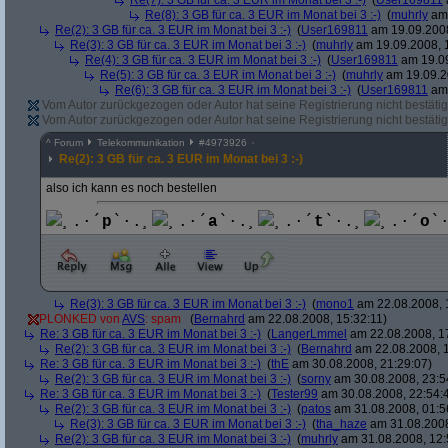
Re(7): 3 GB für ca. 3 EUR im Monat bei 3 :-)
(
User169811
Re(8): 3 GB für ca. 3 EUR im Monat bei 3 :-)
(
muhrly
am 
Re(2): 3 GB für ca. 3 EUR im Monat bei 3 :-)
(
User169811
am 19.09.2008
Re(3): 3 GB für ca. 3 EUR im Monat bei 3 :-)
(
muhrly
am 19.09.2008, 
Re(4): 3 GB für ca. 3 EUR im Monat bei 3 :-)
(
User169811
am 19.09
Re(5): 3 GB für ca. 3 EUR im Monat bei 3 :-)
(
muhrly
am 19.09.2
Re(6): 3 GB für ca. 3 EUR im Monat bei 3 :-)
(
User169811
am 
Vom Autor zurückgezogen oder Autor hat seine Registrierung nicht bestätig
Vom Autor zurückgezogen oder Autor hat seine Registrierung nicht bestätig
^
Forum
Telekommunikation
#
4973926
Re(2): 3 GB für ca. 3 EUR im Monat bei 3 :-)
also ich kann es noch bestellen
¸.·´
p
`·.¸
¸.·´
a
`·.¸
¸.·´
t
`·.¸
¸.·´
o
`
Re(3): 3 GB für ca. 3 EUR im Monat bei 3 :-)
(
mono1
am 22.08.2008, 
PLONKED von
AVS
: spam
(
Bernahrd
am 22.08.2008, 15:32:11)
Re: 3 GB für ca. 3 EUR im Monat bei 3 :-)
(
LangerLmmel
am 22.08.2008, 1
Re(2): 3 GB für ca. 3 EUR im Monat bei 3 :-)
(
Bernahrd
am 22.08.2008, 1
Re: 3 GB für ca. 3 EUR im Monat bei 3 :-)
(
thE
am 30.08.2008, 21:29:07)
Re(2): 3 GB für ca. 3 EUR im Monat bei 3 :-)
(
sorny
am 30.08.2008, 23:5
Re: 3 GB für ca. 3 EUR im Monat bei 3 :-)
(
Tester99
am 30.08.2008, 22:54:
Re(2): 3 GB für ca. 3 EUR im Monat bei 3 :-)
(
patos
am 31.08.2008, 01:5
Re(3): 3 GB für ca. 3 EUR im Monat bei 3 :-)
(
tha_haze
am 31.08.2008
Re(2): 3 GB für ca. 3 EUR im Monat bei 3 :-)
(
muhrly
am 31.08.2008, 12: