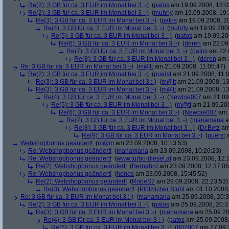
Re(2): 3 GB für ca. 3 EUR im Monat bei 3 :-)
(
patos
am 19.09.2008, 18:0
Re(2): 3 GB für ca. 3 EUR im Monat bei 3 :-)
(
muhrly
am 19.09.2008, 19:
Re(3): 3 GB für ca. 3 EUR im Monat bei 3 :-)
(
patos
am 19.09.2008, 20
Re(4): 3 GB für ca. 3 EUR im Monat bei 3 :-)
(
muhrly
am 19.09.2008
Re(5): 3 GB für ca. 3 EUR im Monat bei 3 :-)
(
patos
am 19.09.200
Re(6): 3 GB für ca. 3 EUR im Monat bei 3 :-)
(
deren
am 22.09.
Re(7): 3 GB für ca. 3 EUR im Monat bei 3 :-)
(
patos
am 22.0
Re(8): 3 GB für ca. 3 EUR im Monat bei 3 :-)
(
deren
am 2
Re: 3 GB für ca. 3 EUR im Monat bei 3 :-)
(
m@tt
am 21.09.2008, 11:05:47)
Re(2): 3 GB für ca. 3 EUR im Monat bei 3 :-)
(
puerst
am 21.09.2008, 11:0
Re(3): 3 GB für ca. 3 EUR im Monat bei 3 :-)
(
m@tt
am 21.09.2008, 13
Re(3): 3 GB für ca. 3 EUR im Monat bei 3 :-)
(
m@tt
am 21.09.2008, 13
Re(4): 3 GB für ca. 3 EUR im Monat bei 3 :-)
(
Newbie007
am 21.09.
Re(5): 3 GB für ca. 3 EUR im Monat bei 3 :-)
(
m@tt
am 21.09.200
Re(6): 3 GB für ca. 3 EUR im Monat bei 3 :-)
(
Newbie007
am 2
Re(7): 3 GB für ca. 3 EUR im Monat bei 3 :-)
(
manamana
a
Re(8): 3 GB für ca. 3 EUR im Monat bei 3 :-)
(
Dr.Betz
am 
Re(9): 3 GB für ca. 3 EUR im Monat bei 3 :-)
(
puerst
a
Webshopbonus geändert!
(
m@m
am 23.09.2008, 10:13:53)
Re: Webshopbonus geändert!
(
manamana
am 23.09.2008, 10:26:23)
Re: Webshopbonus geändert!
(
www.turbo-diesel.at
am 23.09.2008, 12:
Re(2): Webshopbonus geändert!
(
Bernahrd
am 23.09.2008, 12:37:05
Re: Webshopbonus geändert!
(
hones
am 23.09.2008, 15:45:52)
Re(2): Webshopbonus geändert!
(
RobeS7
am 29.09.2008, 22:23:53)
Re(3): Webshopbonus geändert!
(
Plötzlicher Stuhl
am 01.10.2008,
Re: 3 GB für ca. 3 EUR im Monat bei 3 :-)
(
manamana
am 25.09.2008, 20:3
Re(2): 3 GB für ca. 3 EUR im Monat bei 3 :-)
(
patos
am 25.09.2008, 20:3
Re(3): 3 GB für ca. 3 EUR im Monat bei 3 :-)
(
manamana
am 25.09.20
Re(4): 3 GB für ca. 3 EUR im Monat bei 3 :-)
(
patos
am 25.09.2008,
Re(5): 3 GB für ca. 3 EUR im Monat bei 3 :-)
(
007007
am 27.09.2