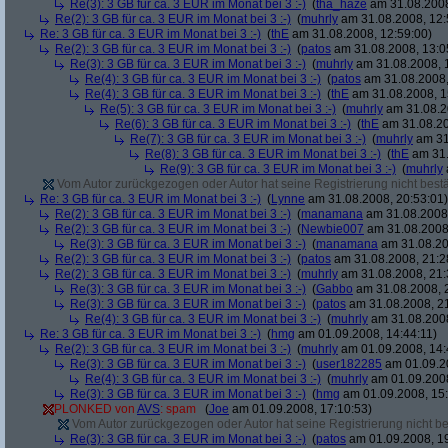
Re(3): 3 GB für ca. 3 EUR im Monat bei 3 :-)
(
tha_haze
am 31.08.2008
Re(2): 3 GB für ca. 3 EUR im Monat bei 3 :-)
(
muhrly
am 31.08.2008, 12:
Re: 3 GB für ca. 3 EUR im Monat bei 3 :-)
(
thE
am 31.08.2008, 12:59:00)
Re(2): 3 GB für ca. 3 EUR im Monat bei 3 :-)
(
patos
am 31.08.2008, 13:0
Re(3): 3 GB für ca. 3 EUR im Monat bei 3 :-)
(
muhrly
am 31.08.2008, 
Re(4): 3 GB für ca. 3 EUR im Monat bei 3 :-)
(
patos
am 31.08.2008,
Re(4): 3 GB für ca. 3 EUR im Monat bei 3 :-)
(
thE
am 31.08.2008, 1
Re(5): 3 GB für ca. 3 EUR im Monat bei 3 :-)
(
muhrly
am 31.08.2
Re(6): 3 GB für ca. 3 EUR im Monat bei 3 :-)
(
thE
am 31.08.20
Re(7): 3 GB für ca. 3 EUR im Monat bei 3 :-)
(
muhrly
am 31
Re(8): 3 GB für ca. 3 EUR im Monat bei 3 :-)
(
thE
am 31.
Re(9): 3 GB für ca. 3 EUR im Monat bei 3 :-)
(
muhrly
Vom Autor zurückgezogen oder Autor hat seine Registrierung nicht bestä
Re: 3 GB für ca. 3 EUR im Monat bei 3 :-)
(
Lynne
am 31.08.2008, 20:53:01)
Re(2): 3 GB für ca. 3 EUR im Monat bei 3 :-)
(
manamana
am 31.08.2008,
Re(2): 3 GB für ca. 3 EUR im Monat bei 3 :-)
(
Newbie007
am 31.08.2008,
Re(3): 3 GB für ca. 3 EUR im Monat bei 3 :-)
(
manamana
am 31.08.20
Re(2): 3 GB für ca. 3 EUR im Monat bei 3 :-)
(
patos
am 31.08.2008, 21:2
Re(2): 3 GB für ca. 3 EUR im Monat bei 3 :-)
(
muhrly
am 31.08.2008, 21:
Re(3): 3 GB für ca. 3 EUR im Monat bei 3 :-)
(
Gabbo
am 31.08.2008, 
Re(3): 3 GB für ca. 3 EUR im Monat bei 3 :-)
(
patos
am 31.08.2008, 21
Re(4): 3 GB für ca. 3 EUR im Monat bei 3 :-)
(
muhrly
am 31.08.2008
Re: 3 GB für ca. 3 EUR im Monat bei 3 :-)
(
hmg
am 01.09.2008, 14:44:11)
Re(2): 3 GB für ca. 3 EUR im Monat bei 3 :-)
(
muhrly
am 01.09.2008, 14:
Re(3): 3 GB für ca. 3 EUR im Monat bei 3 :-)
(
user182285
am 01.09.20
Re(4): 3 GB für ca. 3 EUR im Monat bei 3 :-)
(
muhrly
am 01.09.2008
Re(3): 3 GB für ca. 3 EUR im Monat bei 3 :-)
(
hmg
am 01.09.2008, 15:
PLONKED von
AVS
: spam
(
Joe
am 01.09.2008, 17:10:53)
Vom Autor zurückgezogen oder Autor hat seine Registrierung nicht bes
Re(3): 3 GB für ca. 3 EUR im Monat bei 3 :-)
(
patos
am 01.09.2008, 19