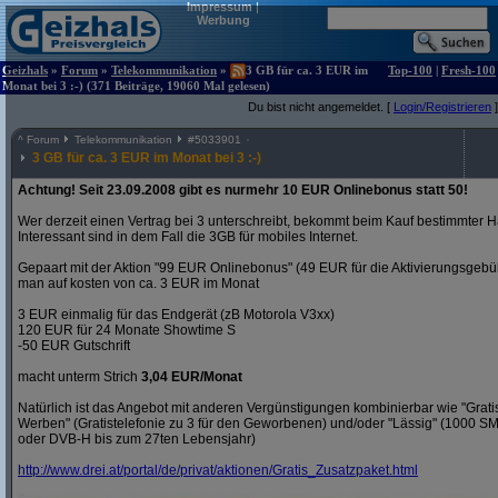
Impressum
|
Werbung
Geizhals
»
Forum
»
Telekommunikation
»
3 GB für ca. 3 EUR im
Top-100
|
Fresh-100
Monat bei 3 :-) (371 Beiträge, 19060 Mal gelesen)
Du bist nicht angemeldet. [
Login/Registrieren
]
^
Forum
Telekommunikation
#
5033901
3 GB für ca. 3 EUR im Monat bei 3 :-)
Achtung! Seit 23.09.2008 gibt es nurmehr 10 EUR Onlinebonus statt 50!
Wer derzeit einen Vertrag bei 3 unterschreibt, bekommt beim Kauf bestimmter H
Interessant sind in dem Fall die 3GB für mobiles Internet.
Gepaart mit der Aktion "99 EUR Onlinebonus" (49 EUR für die Aktivierungsgeb
man auf kosten von ca. 3 EUR im Monat
3 EUR einmalig für das Endgerät (zB Motorola V3xx)
120 EUR für 24 Monate Showtime S
-50 EUR Gutschrift
macht unterm Strich
3,04 EUR/Monat
Natürlich ist das Angebot mit anderen Vergünstigungen kombinierbar wie "Gra
Werben" (Gratistelefonie zu 3 für den Geworbenen) und/oder "Lässig" (1000 S
oder DVB-H bis zum 27ten Lebensjahr)
http:/
/
www.drei.at/
portal/
de/
privat/
aktionen/
Gratis_Zusatzpaket.html