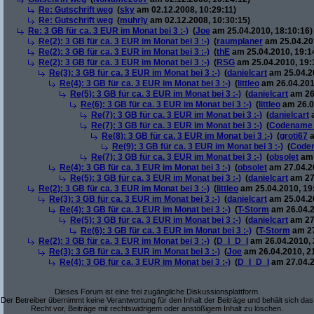
Re: Gutschrift weg
(
sky
am 02.12.2008, 10:29:11)
Re: Gutschrift weg
(
muhrly
am 02.12.2008, 10:30:15)
Re: 3 GB für ca. 3 EUR im Monat bei 3 :-)
(
Joe
am 25.04.2010, 18:10:16)
Re(2): 3 GB für ca. 3 EUR im Monat bei 3 :-)
(
raumplaner
am 25.04.201
Re(2): 3 GB für ca. 3 EUR im Monat bei 3 :-)
(
thE
am 25.04.2010, 19:1
Re(2): 3 GB für ca. 3 EUR im Monat bei 3 :-)
(
RSG
am 25.04.2010, 19:
Re(3): 3 GB für ca. 3 EUR im Monat bei 3 :-)
(
danielcart
am 25.04.20
Re(4): 3 GB für ca. 3 EUR im Monat bei 3 :-)
(
littleo
am 26.04.201
Re(5): 3 GB für ca. 3 EUR im Monat bei 3 :-)
(
danielcart
am 26.
Re(6): 3 GB für ca. 3 EUR im Monat bei 3 :-)
(
littleo
am 26.0
Re(7): 3 GB für ca. 3 EUR im Monat bei 3 :-)
(
danielcart
a
Re(7): 3 GB für ca. 3 EUR im Monat bei 3 :-)
(
Codename
Re(8): 3 GB für ca. 3 EUR im Monat bei 3 :-)
(
groti67
a
Re(9): 3 GB für ca. 3 EUR im Monat bei 3 :-)
(
Code
Re(7): 3 GB für ca. 3 EUR im Monat bei 3 :-)
(
obsolet
am 
Re(4): 3 GB für ca. 3 EUR im Monat bei 3 :-)
(
obsolet
am 27.04.20
Re(5): 3 GB für ca. 3 EUR im Monat bei 3 :-)
(
danielcart
am 27.
Re(2): 3 GB für ca. 3 EUR im Monat bei 3 :-)
(
littleo
am 25.04.2010, 19
Re(3): 3 GB für ca. 3 EUR im Monat bei 3 :-)
(
danielcart
am 25.04.20
Re(4): 3 GB für ca. 3 EUR im Monat bei 3 :-)
(
T-Storm
am 26.04.2
Re(5): 3 GB für ca. 3 EUR im Monat bei 3 :-)
(
danielcart
am 27.
Re(6): 3 GB für ca. 3 EUR im Monat bei 3 :-)
(
T-Storm
am 27
Re(2): 3 GB für ca. 3 EUR im Monat bei 3 :-)
(
D_I_D_I
am 26.04.2010, 
Re(3): 3 GB für ca. 3 EUR im Monat bei 3 :-)
(
Joe
am 26.04.2010, 2
Re(4): 3 GB für ca. 3 EUR im Monat bei 3 :-)
(
D_I_D_I
am 27.04.2
Dieses Forum ist eine frei zugängliche Diskussionsplattform.
Der Betreiber übernimmt keine Verantwortung für den Inhalt der Beiträge und behält sich das
Recht vor, Beiträge mit rechtswidrigem oder anstößigem Inhalt zu löschen.