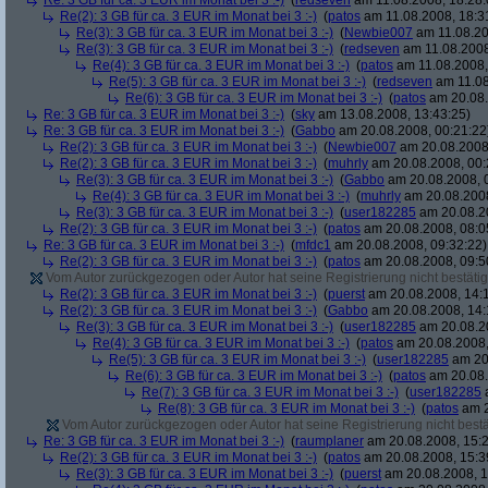
Re: 3 GB für ca. 3 EUR im Monat bei 3 :-)
(
redseven
am 11.08.2008, 18:28:
Re(2): 3 GB für ca. 3 EUR im Monat bei 3 :-)
(
patos
am 11.08.2008, 18:3
Re(3): 3 GB für ca. 3 EUR im Monat bei 3 :-)
(
Newbie007
am 11.08.20
Re(3): 3 GB für ca. 3 EUR im Monat bei 3 :-)
(
redseven
am 11.08.2008
Re(4): 3 GB für ca. 3 EUR im Monat bei 3 :-)
(
patos
am 11.08.2008,
Re(5): 3 GB für ca. 3 EUR im Monat bei 3 :-)
(
redseven
am 11.08
Re(6): 3 GB für ca. 3 EUR im Monat bei 3 :-)
(
patos
am 20.08.
Re: 3 GB für ca. 3 EUR im Monat bei 3 :-)
(
sky
am 13.08.2008, 13:43:25)
Re: 3 GB für ca. 3 EUR im Monat bei 3 :-)
(
Gabbo
am 20.08.2008, 00:21:22
Re(2): 3 GB für ca. 3 EUR im Monat bei 3 :-)
(
Newbie007
am 20.08.2008,
Re(2): 3 GB für ca. 3 EUR im Monat bei 3 :-)
(
muhrly
am 20.08.2008, 00:
Re(3): 3 GB für ca. 3 EUR im Monat bei 3 :-)
(
Gabbo
am 20.08.2008, 
Re(4): 3 GB für ca. 3 EUR im Monat bei 3 :-)
(
muhrly
am 20.08.2008
Re(3): 3 GB für ca. 3 EUR im Monat bei 3 :-)
(
user182285
am 20.08.20
Re(2): 3 GB für ca. 3 EUR im Monat bei 3 :-)
(
patos
am 20.08.2008, 08:0
Re: 3 GB für ca. 3 EUR im Monat bei 3 :-)
(
mfdc1
am 20.08.2008, 09:32:22)
Re(2): 3 GB für ca. 3 EUR im Monat bei 3 :-)
(
patos
am 20.08.2008, 09:5
Vom Autor zurückgezogen oder Autor hat seine Registrierung nicht bestätig
Re(2): 3 GB für ca. 3 EUR im Monat bei 3 :-)
(
puerst
am 20.08.2008, 14:
Re(2): 3 GB für ca. 3 EUR im Monat bei 3 :-)
(
Gabbo
am 20.08.2008, 14:
Re(3): 3 GB für ca. 3 EUR im Monat bei 3 :-)
(
user182285
am 20.08.20
Re(4): 3 GB für ca. 3 EUR im Monat bei 3 :-)
(
patos
am 20.08.2008,
Re(5): 3 GB für ca. 3 EUR im Monat bei 3 :-)
(
user182285
am 20.
Re(6): 3 GB für ca. 3 EUR im Monat bei 3 :-)
(
patos
am 20.08.
Re(7): 3 GB für ca. 3 EUR im Monat bei 3 :-)
(
user182285
a
Re(8): 3 GB für ca. 3 EUR im Monat bei 3 :-)
(
patos
am 2
Vom Autor zurückgezogen oder Autor hat seine Registrierung nicht bestä
Re: 3 GB für ca. 3 EUR im Monat bei 3 :-)
(
raumplaner
am 20.08.2008, 15:2
Re(2): 3 GB für ca. 3 EUR im Monat bei 3 :-)
(
patos
am 20.08.2008, 15:3
Re(3): 3 GB für ca. 3 EUR im Monat bei 3 :-)
(
puerst
am 20.08.2008, 1