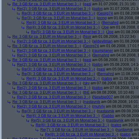
Re: 3 GB für ca. 3 EUR im Monat bei 3 :-)
(
gasi
am 31.07.2008, 21:31:16)
Re(2): 3 GB für ca. 3 EUR im Monat bei 3 :-)
(
patos
am 31.07.2008, 21:3
Re(3): 3 GB für ca. 3 EUR im Monat bei 3 :-)
(
Georg74
am 01.08.2008,
Re(3): 3 GB für ca. 3 EUR im Monat bei 3 :-)
(
pong
am 01.08.2008, 08
Re(4): 3 GB für ca. 3 EUR im Monat bei 3 :-)
(
Bernahrd
am 01.08.20
Re(4): 3 GB für ca. 3 EUR im Monat bei 3 :-)
(
Joe
am 01.08.2008, 0
Re(5): 3 GB für ca. 3 EUR im Monat bei 3 :-)
(
Joe
am 01.08.2008
Re: 3 GB für ca. 3 EUR im Monat bei 3 :-)
(
Noir
am 01.08.2008, 15:22:34)
Re(2): 3 GB für ca. 3 EUR im Monat bei 3 :-)
(
widevilman
am 01.08.2008,
Re: 3 GB für ca. 3 EUR im Monat bei 3 :-)
(
Georg74
am 01.08.2008, 17:01:
Re(2): 3 GB für ca. 3 EUR im Monat bei 3 :-)
(
raumplaner
am 01.08.2008,
Re(2): 3 GB für ca. 3 EUR im Monat bei 3 :-)
(
Bernahrd
am 04.08.2008, 1
Re: 3 GB für ca. 3 EUR im Monat bei 3 :-)
(
gasi
am 05.08.2008, 11:21:00)
Re(2): 3 GB für ca. 3 EUR im Monat bei 3 :-)
(
patos
am 05.08.2008, 14:1
Re(3): 3 GB für ca. 3 EUR im Monat bei 3 :-)
(
gasi
am 05.08.2008, 15:
Re(3): 3 GB für ca. 3 EUR im Monat bei 3 :-)
(
Bernahrd
am 11.08.2008
Re(4): 3 GB für ca. 3 EUR im Monat bei 3 :-)
(
patos
am 11.08.2008,
Re: 3 GB für ca. 3 EUR im Monat bei 3 :-)
(
sky
am 07.08.2008, 09:51:07)
Re(2): 3 GB für ca. 3 EUR im Monat bei 3 :-)
(
patos
am 07.08.2008, 13:0
Re: 3 GB für ca. 3 EUR im Monat bei 3 :-)
(
thE
am 08.08.2008, 10:10:48)
Re(2): 3 GB für ca. 3 EUR im Monat bei 3 :-)
(
Newbie007
am 08.08.2008,
Re: 3 GB für ca. 3 EUR im Monat bei 3 :-)
(
nastavnik
am 08.08.2008, 16:01
Re(2): 3 GB für ca. 3 EUR im Monat bei 3 :-)
(
muhrly
am 08.08.2008, 16:
Re(3): 3 GB für ca. 3 EUR im Monat bei 3 :-)
(
nastavnik
am 09.08.2008
Re(4): 3 GB für ca. 3 EUR im Monat bei 3 :-)
(
Gabbo
am 09.08.2008
Re(5): 3 GB für ca. 3 EUR im Monat bei 3 :-)
(
nastavnik
am 09.08
Re(6): 3 GB für ca. 3 EUR im Monat bei 3 :-)
(
patos
am 20.08.
Re(7): 3 GB für ca. 3 EUR im Monat bei 3 :-)
(
nastavnik
am 
Re(8): 3 GB für ca. 3 EUR im Monat bei 3 :-)
(
patos
am 2