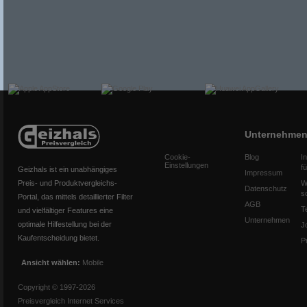
Unternehme
Cookie-
Blog
I
Einstellungen
f
Geizhals ist ein unabhängiges
Impressum
Preis- und Produktvergleichs-
W
Datenschutz
s
Portal, das mittels detaillierter Filter
AGB
T
und vielfältiger Features eine
Unternehmen
optimale Hilfestellung bei der
J
Kaufentscheidung bietet.
P
Ansicht wählen:
Mobile
Copyright © 1997-2026
Preisvergleich Internet Services