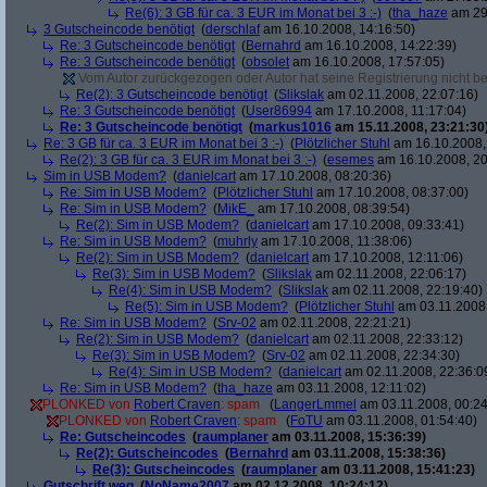
Re(6): 3 GB für ca. 3 EUR im Monat bei 3 :-)
(
tha_haze
am 29.
3 Gutscheincode benötigt
(
derschlaf
am 16.10.2008, 14:16:50)
Re: 3 Gutscheincode benötigt
(
Bernahrd
am 16.10.2008, 14:22:39)
Re: 3 Gutscheincode benötigt
(
obsolet
am 16.10.2008, 17:57:05)
Vom Autor zurückgezogen oder Autor hat seine Registrierung nicht bes
Re(2): 3 Gutscheincode benötigt
(
Slikslak
am 02.11.2008, 22:07:16)
Re: 3 Gutscheincode benötigt
(
User86994
am 17.10.2008, 11:17:04)
Re: 3 Gutscheincode benötigt
(
markus1016
am 15.11.2008, 23:21:30
Re: 3 GB für ca. 3 EUR im Monat bei 3 :-)
(
Plötzlicher Stuhl
am 16.10.2008,
Re(2): 3 GB für ca. 3 EUR im Monat bei 3 :-)
(
esemes
am 16.10.2008, 20
Sim in USB Modem?
(
danielcart
am 17.10.2008, 08:20:36)
Re: Sim in USB Modem?
(
Plötzlicher Stuhl
am 17.10.2008, 08:37:00)
Re: Sim in USB Modem?
(
MikE_
am 17.10.2008, 08:39:54)
Re(2): Sim in USB Modem?
(
danielcart
am 17.10.2008, 09:33:41)
Re: Sim in USB Modem?
(
muhrly
am 17.10.2008, 11:38:06)
Re(2): Sim in USB Modem?
(
danielcart
am 17.10.2008, 12:11:06)
Re(3): Sim in USB Modem?
(
Slikslak
am 02.11.2008, 22:06:17)
Re(4): Sim in USB Modem?
(
Slikslak
am 02.11.2008, 22:19:40)
Re(5): Sim in USB Modem?
(
Plötzlicher Stuhl
am 03.11.2008,
Re: Sim in USB Modem?
(
Srv-02
am 02.11.2008, 22:21:21)
Re(2): Sim in USB Modem?
(
danielcart
am 02.11.2008, 22:33:12)
Re(3): Sim in USB Modem?
(
Srv-02
am 02.11.2008, 22:34:30)
Re(4): Sim in USB Modem?
(
danielcart
am 02.11.2008, 22:36:0
Re: Sim in USB Modem?
(
tha_haze
am 03.11.2008, 12:11:02)
PLONKED von
Robert Craven
: spam
(
LangerLmmel
am 03.11.2008, 00:24
PLONKED von
Robert Craven
: spam
(
FoTU
am 03.11.2008, 01:54:40)
Re: Gutscheincodes
(
raumplaner
am 03.11.2008, 15:36:39)
Re(2): Gutscheincodes
(
Bernahrd
am 03.11.2008, 15:38:36)
Re(3): Gutscheincodes
(
raumplaner
am 03.11.2008, 15:41:23)
Gutschrift weg
(
NoName2007
am 02.12.2008, 10:24:12)