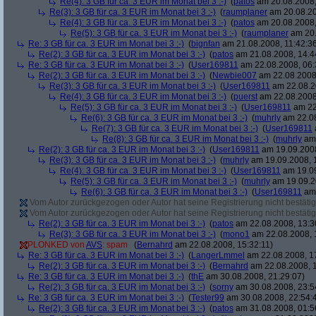
Re(4): 3 GB für ca. 3 EUR im Monat bei 3 :-)
(
patos
am 20.08.2008,
Re(3): 3 GB für ca. 3 EUR im Monat bei 3 :-)
(
raumplaner
am 20.08.20
Re(4): 3 GB für ca. 3 EUR im Monat bei 3 :-)
(
patos
am 20.08.2008,
Re(5): 3 GB für ca. 3 EUR im Monat bei 3 :-)
(
raumplaner
am 20.
Re: 3 GB für ca. 3 EUR im Monat bei 3 :-)
(
bignfan
am 21.08.2008, 11:42:3
Re(2): 3 GB für ca. 3 EUR im Monat bei 3 :-)
(
patos
am 21.08.2008, 14:4
Re: 3 GB für ca. 3 EUR im Monat bei 3 :-)
(
User169811
am 22.08.2008, 06:
Re(2): 3 GB für ca. 3 EUR im Monat bei 3 :-)
(
Newbie007
am 22.08.2008,
Re(3): 3 GB für ca. 3 EUR im Monat bei 3 :-)
(
User169811
am 22.08.2
Re(4): 3 GB für ca. 3 EUR im Monat bei 3 :-)
(
puerst
am 22.08.2008
Re(5): 3 GB für ca. 3 EUR im Monat bei 3 :-)
(
User169811
am 22
Re(6): 3 GB für ca. 3 EUR im Monat bei 3 :-)
(
muhrly
am 22.08
Re(7): 3 GB für ca. 3 EUR im Monat bei 3 :-)
(
User169811
Re(8): 3 GB für ca. 3 EUR im Monat bei 3 :-)
(
muhrly
am 
Re(2): 3 GB für ca. 3 EUR im Monat bei 3 :-)
(
User169811
am 19.09.2008
Re(3): 3 GB für ca. 3 EUR im Monat bei 3 :-)
(
muhrly
am 19.09.2008, 
Re(4): 3 GB für ca. 3 EUR im Monat bei 3 :-)
(
User169811
am 19.09
Re(5): 3 GB für ca. 3 EUR im Monat bei 3 :-)
(
muhrly
am 19.09.2
Re(6): 3 GB für ca. 3 EUR im Monat bei 3 :-)
(
User169811
am 
Vom Autor zurückgezogen oder Autor hat seine Registrierung nicht bestätig
Vom Autor zurückgezogen oder Autor hat seine Registrierung nicht bestätig
Re(2): 3 GB für ca. 3 EUR im Monat bei 3 :-)
(
patos
am 22.08.2008, 13:3
Re(3): 3 GB für ca. 3 EUR im Monat bei 3 :-)
(
mono1
am 22.08.2008, 
PLONKED von
AVS
: spam
(
Bernahrd
am 22.08.2008, 15:32:11)
Re: 3 GB für ca. 3 EUR im Monat bei 3 :-)
(
LangerLmmel
am 22.08.2008, 1
Re(2): 3 GB für ca. 3 EUR im Monat bei 3 :-)
(
Bernahrd
am 22.08.2008, 1
Re: 3 GB für ca. 3 EUR im Monat bei 3 :-)
(
thE
am 30.08.2008, 21:29:07)
Re(2): 3 GB für ca. 3 EUR im Monat bei 3 :-)
(
sorny
am 30.08.2008, 23:5
Re: 3 GB für ca. 3 EUR im Monat bei 3 :-)
(
Tester99
am 30.08.2008, 22:54:
Re(2): 3 GB für ca. 3 EUR im Monat bei 3 :-)
(
patos
am 31.08.2008, 01:5