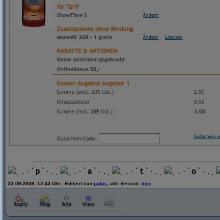
¸.·´
p
`·.¸
¸.·´
a
`·.¸
¸.·´
t
`·.¸
¸.·´
o
`·.¸
23.09.2008, 12:43 Uhr - Editiert von
patos
, alte Version:
hier