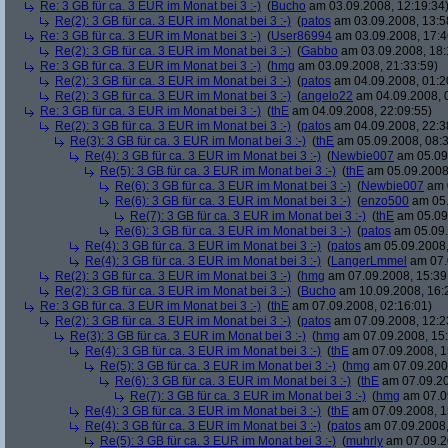
Re: 3 GB für ca. 3 EUR im Monat bei 3 :-)
(
Bucho
am 03.09.2008, 12:19:34
Re(2): 3 GB für ca. 3 EUR im Monat bei 3 :-)
(
patos
am 03.09.2008, 13:5
Re: 3 GB für ca. 3 EUR im Monat bei 3 :-)
(
User86994
am 03.09.2008, 17:4
Re(2): 3 GB für ca. 3 EUR im Monat bei 3 :-)
(
Gabbo
am 03.09.2008, 18:
Re: 3 GB für ca. 3 EUR im Monat bei 3 :-)
(
hmg
am 03.09.2008, 21:33:59)
Re(2): 3 GB für ca. 3 EUR im Monat bei 3 :-)
(
patos
am 04.09.2008, 01:2
Re(2): 3 GB für ca. 3 EUR im Monat bei 3 :-)
(
angelo22
am 04.09.2008, 
Re: 3 GB für ca. 3 EUR im Monat bei 3 :-)
(
thE
am 04.09.2008, 22:09:55)
Re(2): 3 GB für ca. 3 EUR im Monat bei 3 :-)
(
patos
am 04.09.2008, 22:3
Re(3): 3 GB für ca. 3 EUR im Monat bei 3 :-)
(
thE
am 05.09.2008, 08:3
Re(4): 3 GB für ca. 3 EUR im Monat bei 3 :-)
(
Newbie007
am 05.09.
Re(5): 3 GB für ca. 3 EUR im Monat bei 3 :-)
(
thE
am 05.09.2008,
Re(6): 3 GB für ca. 3 EUR im Monat bei 3 :-)
(
Newbie007
am 0
Re(6): 3 GB für ca. 3 EUR im Monat bei 3 :-)
(
enzo500
am 05.
Re(7): 3 GB für ca. 3 EUR im Monat bei 3 :-)
(
thE
am 05.09.
Re(6): 3 GB für ca. 3 EUR im Monat bei 3 :-)
(
patos
am 05.09.
Re(4): 3 GB für ca. 3 EUR im Monat bei 3 :-)
(
patos
am 05.09.2008,
Re(4): 3 GB für ca. 3 EUR im Monat bei 3 :-)
(
LangerLmmel
am 07.
Re(2): 3 GB für ca. 3 EUR im Monat bei 3 :-)
(
hmg
am 07.09.2008, 15:39
Re(2): 3 GB für ca. 3 EUR im Monat bei 3 :-)
(
Bucho
am 10.09.2008, 16:
Re: 3 GB für ca. 3 EUR im Monat bei 3 :-)
(
thE
am 07.09.2008, 02:16:01)
Re(2): 3 GB für ca. 3 EUR im Monat bei 3 :-)
(
patos
am 07.09.2008, 12:2
Re(3): 3 GB für ca. 3 EUR im Monat bei 3 :-)
(
hmg
am 07.09.2008, 15:
Re(4): 3 GB für ca. 3 EUR im Monat bei 3 :-)
(
thE
am 07.09.2008, 1
Re(5): 3 GB für ca. 3 EUR im Monat bei 3 :-)
(
hmg
am 07.09.2008
Re(6): 3 GB für ca. 3 EUR im Monat bei 3 :-)
(
thE
am 07.09.20
Re(7): 3 GB für ca. 3 EUR im Monat bei 3 :-)
(
hmg
am 07.09
Re(4): 3 GB für ca. 3 EUR im Monat bei 3 :-)
(
thE
am 07.09.2008, 1
Re(4): 3 GB für ca. 3 EUR im Monat bei 3 :-)
(
patos
am 07.09.2008,
Re(5): 3 GB für ca. 3 EUR im Monat bei 3 :-)
(
muhrly
am 07.09.2