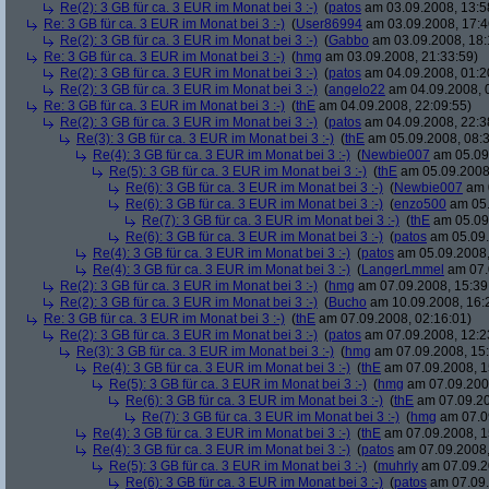
Re(2): 3 GB für ca. 3 EUR im Monat bei 3 :-)
(
patos
am 03.09.2008, 13:5
Re: 3 GB für ca. 3 EUR im Monat bei 3 :-)
(
User86994
am 03.09.2008, 17:4
Re(2): 3 GB für ca. 3 EUR im Monat bei 3 :-)
(
Gabbo
am 03.09.2008, 18:
Re: 3 GB für ca. 3 EUR im Monat bei 3 :-)
(
hmg
am 03.09.2008, 21:33:59)
Re(2): 3 GB für ca. 3 EUR im Monat bei 3 :-)
(
patos
am 04.09.2008, 01:2
Re(2): 3 GB für ca. 3 EUR im Monat bei 3 :-)
(
angelo22
am 04.09.2008, 
Re: 3 GB für ca. 3 EUR im Monat bei 3 :-)
(
thE
am 04.09.2008, 22:09:55)
Re(2): 3 GB für ca. 3 EUR im Monat bei 3 :-)
(
patos
am 04.09.2008, 22:3
Re(3): 3 GB für ca. 3 EUR im Monat bei 3 :-)
(
thE
am 05.09.2008, 08:3
Re(4): 3 GB für ca. 3 EUR im Monat bei 3 :-)
(
Newbie007
am 05.09.
Re(5): 3 GB für ca. 3 EUR im Monat bei 3 :-)
(
thE
am 05.09.2008,
Re(6): 3 GB für ca. 3 EUR im Monat bei 3 :-)
(
Newbie007
am 0
Re(6): 3 GB für ca. 3 EUR im Monat bei 3 :-)
(
enzo500
am 05.
Re(7): 3 GB für ca. 3 EUR im Monat bei 3 :-)
(
thE
am 05.09.
Re(6): 3 GB für ca. 3 EUR im Monat bei 3 :-)
(
patos
am 05.09.
Re(4): 3 GB für ca. 3 EUR im Monat bei 3 :-)
(
patos
am 05.09.2008,
Re(4): 3 GB für ca. 3 EUR im Monat bei 3 :-)
(
LangerLmmel
am 07.
Re(2): 3 GB für ca. 3 EUR im Monat bei 3 :-)
(
hmg
am 07.09.2008, 15:39
Re(2): 3 GB für ca. 3 EUR im Monat bei 3 :-)
(
Bucho
am 10.09.2008, 16:
Re: 3 GB für ca. 3 EUR im Monat bei 3 :-)
(
thE
am 07.09.2008, 02:16:01)
Re(2): 3 GB für ca. 3 EUR im Monat bei 3 :-)
(
patos
am 07.09.2008, 12:2
Re(3): 3 GB für ca. 3 EUR im Monat bei 3 :-)
(
hmg
am 07.09.2008, 15:
Re(4): 3 GB für ca. 3 EUR im Monat bei 3 :-)
(
thE
am 07.09.2008, 1
Re(5): 3 GB für ca. 3 EUR im Monat bei 3 :-)
(
hmg
am 07.09.2008
Re(6): 3 GB für ca. 3 EUR im Monat bei 3 :-)
(
thE
am 07.09.20
Re(7): 3 GB für ca. 3 EUR im Monat bei 3 :-)
(
hmg
am 07.09
Re(4): 3 GB für ca. 3 EUR im Monat bei 3 :-)
(
thE
am 07.09.2008, 1
Re(4): 3 GB für ca. 3 EUR im Monat bei 3 :-)
(
patos
am 07.09.2008,
Re(5): 3 GB für ca. 3 EUR im Monat bei 3 :-)
(
muhrly
am 07.09.2
Re(6): 3 GB für ca. 3 EUR im Monat bei 3 :-)
(
patos
am 07.09.