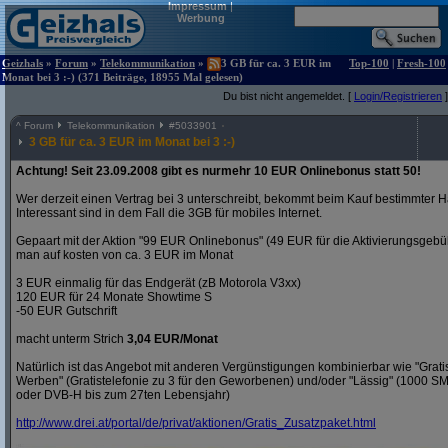
Impressum
|
Werbung
Geizhals
»
Forum
»
Telekommunikation
»
3 GB für ca. 3 EUR im
Top-100
|
Fresh-100
Monat bei 3 :-) (371 Beiträge, 18955 Mal gelesen)
Du bist nicht angemeldet. [
Login/Registrieren
]
^
Forum
Telekommunikation
#
5033901
3 GB für ca. 3 EUR im Monat bei 3 :-)
Achtung! Seit 23.09.2008 gibt es nurmehr 10 EUR Onlinebonus statt 50!
Wer derzeit einen Vertrag bei 3 unterschreibt, bekommt beim Kauf bestimmter H
Interessant sind in dem Fall die 3GB für mobiles Internet.
Gepaart mit der Aktion "99 EUR Onlinebonus" (49 EUR für die Aktivierungsgeb
man auf kosten von ca. 3 EUR im Monat
3 EUR einmalig für das Endgerät (zB Motorola V3xx)
120 EUR für 24 Monate Showtime S
-50 EUR Gutschrift
macht unterm Strich
3,04 EUR/Monat
Natürlich ist das Angebot mit anderen Vergünstigungen kombinierbar wie "Gra
Werben" (Gratistelefonie zu 3 für den Geworbenen) und/oder "Lässig" (1000 S
oder DVB-H bis zum 27ten Lebensjahr)
http:/
/
www.drei.at/
portal/
de/
privat/
aktionen/
Gratis_Zusatzpaket.html