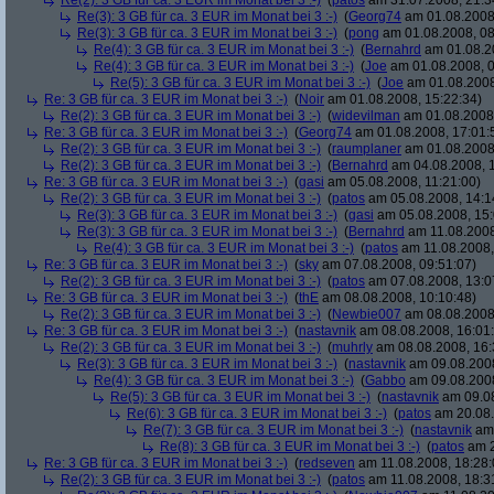
Re(2): 3 GB für ca. 3 EUR im Monat bei 3 :-)
(
patos
am 31.07.2008, 21:3
Re(3): 3 GB für ca. 3 EUR im Monat bei 3 :-)
(
Georg74
am 01.08.2008,
Re(3): 3 GB für ca. 3 EUR im Monat bei 3 :-)
(
pong
am 01.08.2008, 08
Re(4): 3 GB für ca. 3 EUR im Monat bei 3 :-)
(
Bernahrd
am 01.08.20
Re(4): 3 GB für ca. 3 EUR im Monat bei 3 :-)
(
Joe
am 01.08.2008, 0
Re(5): 3 GB für ca. 3 EUR im Monat bei 3 :-)
(
Joe
am 01.08.2008
Re: 3 GB für ca. 3 EUR im Monat bei 3 :-)
(
Noir
am 01.08.2008, 15:22:34)
Re(2): 3 GB für ca. 3 EUR im Monat bei 3 :-)
(
widevilman
am 01.08.2008,
Re: 3 GB für ca. 3 EUR im Monat bei 3 :-)
(
Georg74
am 01.08.2008, 17:01:
Re(2): 3 GB für ca. 3 EUR im Monat bei 3 :-)
(
raumplaner
am 01.08.2008,
Re(2): 3 GB für ca. 3 EUR im Monat bei 3 :-)
(
Bernahrd
am 04.08.2008, 1
Re: 3 GB für ca. 3 EUR im Monat bei 3 :-)
(
gasi
am 05.08.2008, 11:21:00)
Re(2): 3 GB für ca. 3 EUR im Monat bei 3 :-)
(
patos
am 05.08.2008, 14:1
Re(3): 3 GB für ca. 3 EUR im Monat bei 3 :-)
(
gasi
am 05.08.2008, 15:
Re(3): 3 GB für ca. 3 EUR im Monat bei 3 :-)
(
Bernahrd
am 11.08.2008
Re(4): 3 GB für ca. 3 EUR im Monat bei 3 :-)
(
patos
am 11.08.2008,
Re: 3 GB für ca. 3 EUR im Monat bei 3 :-)
(
sky
am 07.08.2008, 09:51:07)
Re(2): 3 GB für ca. 3 EUR im Monat bei 3 :-)
(
patos
am 07.08.2008, 13:0
Re: 3 GB für ca. 3 EUR im Monat bei 3 :-)
(
thE
am 08.08.2008, 10:10:48)
Re(2): 3 GB für ca. 3 EUR im Monat bei 3 :-)
(
Newbie007
am 08.08.2008,
Re: 3 GB für ca. 3 EUR im Monat bei 3 :-)
(
nastavnik
am 08.08.2008, 16:01
Re(2): 3 GB für ca. 3 EUR im Monat bei 3 :-)
(
muhrly
am 08.08.2008, 16:
Re(3): 3 GB für ca. 3 EUR im Monat bei 3 :-)
(
nastavnik
am 09.08.2008
Re(4): 3 GB für ca. 3 EUR im Monat bei 3 :-)
(
Gabbo
am 09.08.2008
Re(5): 3 GB für ca. 3 EUR im Monat bei 3 :-)
(
nastavnik
am 09.08
Re(6): 3 GB für ca. 3 EUR im Monat bei 3 :-)
(
patos
am 20.08.
Re(7): 3 GB für ca. 3 EUR im Monat bei 3 :-)
(
nastavnik
am 
Re(8): 3 GB für ca. 3 EUR im Monat bei 3 :-)
(
patos
am 2
Re: 3 GB für ca. 3 EUR im Monat bei 3 :-)
(
redseven
am 11.08.2008, 18:28:
Re(2): 3 GB für ca. 3 EUR im Monat bei 3 :-)
(
patos
am 11.08.2008, 18:3