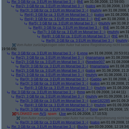
Re: 3 GB für ca. 3 EUR im Monat bei 3 :-)
(
thE
am 31.08.2008, 12:59:00)
Re(2): 3 GB für ca. 3 EUR im Monat bei 3 :-)
(
patos
am 31.08.2008, 13:0
Re(3): 3 GB für ca. 3 EUR im Monat bei 3 :-)
(
muhrly
am 31.08.2008, 
Re(4): 3 GB für ca. 3 EUR im Monat bei 3 :-)
(
patos
am 31.08.2008,
Re(4): 3 GB für ca. 3 EUR im Monat bei 3 :-)
(
thE
am 31.08.2008, 1
Re(5): 3 GB für ca. 3 EUR im Monat bei 3 :-)
(
muhrly
am 31.08.2
Re(6): 3 GB für ca. 3 EUR im Monat bei 3 :-)
(
thE
am 31.08.20
Re(7): 3 GB für ca. 3 EUR im Monat bei 3 :-)
(
muhrly
am 31
Re(8): 3 GB für ca. 3 EUR im Monat bei 3 :-)
(
thE
am 31.
Re(9): 3 GB für ca. 3 EUR im Monat bei 3 :-)
(
muhrly
Vom Autor zurückgezogen oder Autor hat seine Registrierung nicht bestä
19:56:09)
Re: 3 GB für ca. 3 EUR im Monat bei 3 :-)
(
Lynne
am 31.08.2008, 20:53:01)
Re(2): 3 GB für ca. 3 EUR im Monat bei 3 :-)
(
manamana
am 31.08.2008,
Re(2): 3 GB für ca. 3 EUR im Monat bei 3 :-)
(
Newbie007
am 31.08.2008,
Re(3): 3 GB für ca. 3 EUR im Monat bei 3 :-)
(
manamana
am 31.08.20
Re(2): 3 GB für ca. 3 EUR im Monat bei 3 :-)
(
patos
am 31.08.2008, 21:2
Re(2): 3 GB für ca. 3 EUR im Monat bei 3 :-)
(
muhrly
am 31.08.2008, 21:
Re(3): 3 GB für ca. 3 EUR im Monat bei 3 :-)
(
Gabbo
am 31.08.2008, 
Re(3): 3 GB für ca. 3 EUR im Monat bei 3 :-)
(
patos
am 31.08.2008, 21
Re(4): 3 GB für ca. 3 EUR im Monat bei 3 :-)
(
muhrly
am 31.08.2008
Re: 3 GB für ca. 3 EUR im Monat bei 3 :-)
(
hmg
am 01.09.2008, 14:44:11)
Re(2): 3 GB für ca. 3 EUR im Monat bei 3 :-)
(
muhrly
am 01.09.2008, 14:
Re(3): 3 GB für ca. 3 EUR im Monat bei 3 :-)
(
user182285
am 01.09.20
Re(4): 3 GB für ca. 3 EUR im Monat bei 3 :-)
(
muhrly
am 01.09.2008
Re(3): 3 GB für ca. 3 EUR im Monat bei 3 :-)
(
hmg
am 01.09.2008, 15:
PLONKED von
AVS
: spam
(
Joe
am 01.09.2008, 17:10:53)
Vom Autor zurückgezogen oder Autor hat seine Registrierung nicht bes
Re(3): 3 GB für ca. 3 EUR im Monat bei 3 :-)
(
patos
am 01.09.2008, 19
Re: 3 GB für ca. 3 EUR im Monat bei 3 :-)
(
Bucho
am 03.09.2008, 12:19:34