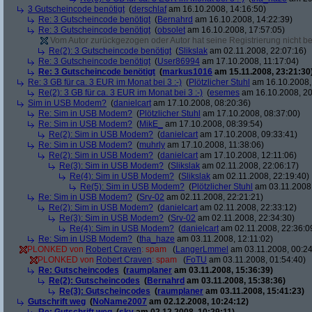
3 Gutscheincode benötigt
(
derschlaf
am 16.10.2008, 14:16:50)
Re: 3 Gutscheincode benötigt
(
Bernahrd
am 16.10.2008, 14:22:39)
Re: 3 Gutscheincode benötigt
(
obsolet
am 16.10.2008, 17:57:05)
Vom Autor zurückgezogen oder Autor hat seine Registrierung nicht bes
Re(2): 3 Gutscheincode benötigt
(
Slikslak
am 02.11.2008, 22:07:16)
Re: 3 Gutscheincode benötigt
(
User86994
am 17.10.2008, 11:17:04)
Re: 3 Gutscheincode benötigt
(
markus1016
am 15.11.2008, 23:21:30
Re: 3 GB für ca. 3 EUR im Monat bei 3 :-)
(
Plötzlicher Stuhl
am 16.10.2008,
Re(2): 3 GB für ca. 3 EUR im Monat bei 3 :-)
(
esemes
am 16.10.2008, 20
Sim in USB Modem?
(
danielcart
am 17.10.2008, 08:20:36)
Re: Sim in USB Modem?
(
Plötzlicher Stuhl
am 17.10.2008, 08:37:00)
Re: Sim in USB Modem?
(
MikE_
am 17.10.2008, 08:39:54)
Re(2): Sim in USB Modem?
(
danielcart
am 17.10.2008, 09:33:41)
Re: Sim in USB Modem?
(
muhrly
am 17.10.2008, 11:38:06)
Re(2): Sim in USB Modem?
(
danielcart
am 17.10.2008, 12:11:06)
Re(3): Sim in USB Modem?
(
Slikslak
am 02.11.2008, 22:06:17)
Re(4): Sim in USB Modem?
(
Slikslak
am 02.11.2008, 22:19:40)
Re(5): Sim in USB Modem?
(
Plötzlicher Stuhl
am 03.11.2008,
Re: Sim in USB Modem?
(
Srv-02
am 02.11.2008, 22:21:21)
Re(2): Sim in USB Modem?
(
danielcart
am 02.11.2008, 22:33:12)
Re(3): Sim in USB Modem?
(
Srv-02
am 02.11.2008, 22:34:30)
Re(4): Sim in USB Modem?
(
danielcart
am 02.11.2008, 22:36:0
Re: Sim in USB Modem?
(
tha_haze
am 03.11.2008, 12:11:02)
PLONKED von
Robert Craven
: spam
(
LangerLmmel
am 03.11.2008, 00:24
PLONKED von
Robert Craven
: spam
(
FoTU
am 03.11.2008, 01:54:40)
Re: Gutscheincodes
(
raumplaner
am 03.11.2008, 15:36:39)
Re(2): Gutscheincodes
(
Bernahrd
am 03.11.2008, 15:38:36)
Re(3): Gutscheincodes
(
raumplaner
am 03.11.2008, 15:41:23)
Gutschrift weg
(
NoName2007
am 02.12.2008, 10:24:12)