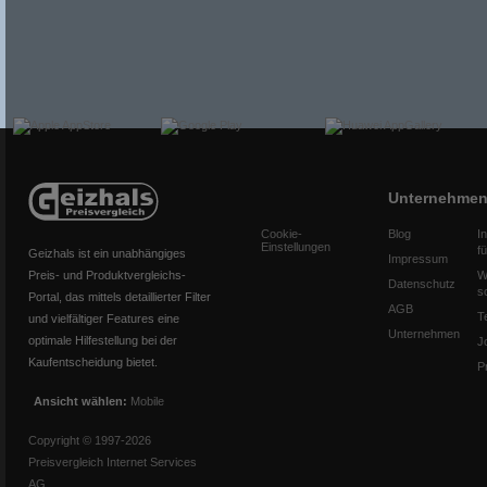
Unternehme
Cookie-
Blog
I
Einstellungen
f
Geizhals ist ein unabhängiges
Impressum
Preis- und Produktvergleichs-
W
Datenschutz
s
Portal, das mittels detaillierter Filter
AGB
T
und vielfältiger Features eine
Unternehmen
optimale Hilfestellung bei der
J
Kaufentscheidung bietet.
P
Ansicht wählen:
Mobile
Copyright © 1997-2026
Preisvergleich Internet Services
AG