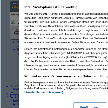
^
Forum
Telekommunikation
#
4937064
Ihre Privatsphäre ist uns wichtig
Re(2): 3 GB für ca. 3 EUR im Monat bei 3 :-)
Wir und unsere
1017
-Partner speichern und greifen auf personenbezo
wie es aussieht bekommen alle das 3gb paket
eindeutige Kennungen auf Ihrem Gerät zu. Durch Auswahl von Akzeptier
¸.·´
p
`·.¸
¸.·´
a
`·.¸
¸.·´
t
`·.¸
¸.·´
o
`
für die unter „Wir und unsere Partner verarbeiten Daten, um Ihnen Dien
Durch Auswahl von Alle ablehnen oder Widerruf Ihrer Einwilligung werde
deaktiviert sind, sind manche Inhalte und Anzeigen möglicherweise nicht
dieses Menü jederzeit wieder aufrufen, um Ihre Einstellungen zu ändern 
Sie auf den Link Cookie-Einstellungen am unteren Rand der Webseite kli
Re(3): 3 GB für ca. 3 EUR im Monat bei 3 :-)
(
Tomi31
am 30.07.2008, 
unseres Website. Weitere Informationen finden Sie in unserer Datensch
Re(4): 3 GB für ca. 3 EUR im Monat bei 3 :-)
(
patos
am 30.07.2008,
Sofern Ihre getroffenen Einstellungen auch Anbieter umfassen, die Daten
Re(3): 3 GB für ca. 3 EUR im Monat bei 3 :-)
(
muhrly
am 30.07.2008, 
Re(4): 3 GB für ca. 3 EUR im Monat bei 3 :-)
(
patos
am 30.07.2008,
Angemessenheitsbeschlusses gem Art 45 DSGVO und ohne geeignete G
Re(5): 3 GB für ca. 3 EUR im Monat bei 3 :-)
(
muhrly
am 30.07.2
so gilt Ihre Einwilligung auch hierfür (Art 49 Abs 1 lit a DSGVO). Dies gi
Re(6): 3 GB für ca. 3 EUR im Monat bei 3 :-)
(
patos
am 04.08.
die USA. Es besteht insbesondere das Risiko, dass Ihre Daten durch B
Re(7): 3 GB für ca. 3 EUR im Monat bei 3 :-)
(
muhrly
am 04
Überwachungszwecken verarbeitet werden können, möglicherweise auc
Re(8): 3 GB für ca. 3 EUR im Monat bei 3 :-)
(
puerst
am 
können Sie abstellen, in dem Sie bei dem jeweiligen Anbieter in der Liste
Re(7): 3 GB für ca. 3 EUR im Monat bei 3 :-)
(
muhrly
am 08
Re(8): 3 GB für ca. 3 EUR im Monat bei 3 :-)
(
patos
am 2
Wir und unsere Partner verarbeiten Daten, um Folg
Re(9): 3 GB für ca. 3 EUR im Monat bei 3 :-)
(
muhrly
Re(10): 3 GB für ca. 3 EUR im Monat bei 3 :-)
(
pat
Endgeräteeigenschaften zur Identifikation aktiv abfragen. Verwendung 
Zugriff auf Informationen auf einem Endgerät. Personalisierte Werbung
Re: 3 GB für ca. 3 EUR im Monat bei 3 :-)
(
muhrly
am 30.07.2008, 14:04:29
und der Performance von Inhalten, Zielgruppenforschung sowie Entwic
Re(2): 3 GB für ca. 3 EUR im Monat bei 3 :-)
(
patos
am 30.07.2008, 14:2
Liste der Partner (Lieferanten)
Re: 3 GB für ca. 3 EUR im Monat bei 3 :-)
(
LangerLmmel
am 30.07.2008, 1
Re: 3 GB für ca. 3 EUR im Monat bei 3 :-)
(
Codename 47
am 30.07.2008, 1
Re(2): 3 GB für ca. 3 EUR im Monat bei 3 :-)
(
patos
am 30.07.2008, 14:2
Re(3): 3 GB für ca. 3 EUR im Monat bei 3 :-)
(
Codename 47
am 30.07.
Re(4): 3 GB für ca. 3 EUR im Monat bei 3 :-)
(
patos
am 30.07.2008,
Konfigurieren