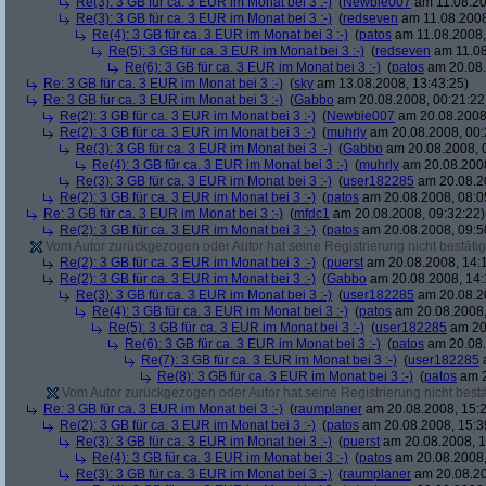
Re(3): 3 GB für ca. 3 EUR im Monat bei 3 :-)
(
Newbie007
am 11.08.20
Re(3): 3 GB für ca. 3 EUR im Monat bei 3 :-)
(
redseven
am 11.08.2008
Re(4): 3 GB für ca. 3 EUR im Monat bei 3 :-)
(
patos
am 11.08.2008,
Re(5): 3 GB für ca. 3 EUR im Monat bei 3 :-)
(
redseven
am 11.08
Re(6): 3 GB für ca. 3 EUR im Monat bei 3 :-)
(
patos
am 20.08.
Re: 3 GB für ca. 3 EUR im Monat bei 3 :-)
(
sky
am 13.08.2008, 13:43:25)
Re: 3 GB für ca. 3 EUR im Monat bei 3 :-)
(
Gabbo
am 20.08.2008, 00:21:22
Re(2): 3 GB für ca. 3 EUR im Monat bei 3 :-)
(
Newbie007
am 20.08.2008,
Re(2): 3 GB für ca. 3 EUR im Monat bei 3 :-)
(
muhrly
am 20.08.2008, 00:
Re(3): 3 GB für ca. 3 EUR im Monat bei 3 :-)
(
Gabbo
am 20.08.2008, 
Re(4): 3 GB für ca. 3 EUR im Monat bei 3 :-)
(
muhrly
am 20.08.2008
Re(3): 3 GB für ca. 3 EUR im Monat bei 3 :-)
(
user182285
am 20.08.20
Re(2): 3 GB für ca. 3 EUR im Monat bei 3 :-)
(
patos
am 20.08.2008, 08:0
Re: 3 GB für ca. 3 EUR im Monat bei 3 :-)
(
mfdc1
am 20.08.2008, 09:32:22)
Re(2): 3 GB für ca. 3 EUR im Monat bei 3 :-)
(
patos
am 20.08.2008, 09:5
Vom Autor zurückgezogen oder Autor hat seine Registrierung nicht bestätig
Re(2): 3 GB für ca. 3 EUR im Monat bei 3 :-)
(
puerst
am 20.08.2008, 14:
Re(2): 3 GB für ca. 3 EUR im Monat bei 3 :-)
(
Gabbo
am 20.08.2008, 14:
Re(3): 3 GB für ca. 3 EUR im Monat bei 3 :-)
(
user182285
am 20.08.20
Re(4): 3 GB für ca. 3 EUR im Monat bei 3 :-)
(
patos
am 20.08.2008,
Re(5): 3 GB für ca. 3 EUR im Monat bei 3 :-)
(
user182285
am 20.
Re(6): 3 GB für ca. 3 EUR im Monat bei 3 :-)
(
patos
am 20.08.
Re(7): 3 GB für ca. 3 EUR im Monat bei 3 :-)
(
user182285
a
Re(8): 3 GB für ca. 3 EUR im Monat bei 3 :-)
(
patos
am 2
Vom Autor zurückgezogen oder Autor hat seine Registrierung nicht bestä
Re: 3 GB für ca. 3 EUR im Monat bei 3 :-)
(
raumplaner
am 20.08.2008, 15:2
Re(2): 3 GB für ca. 3 EUR im Monat bei 3 :-)
(
patos
am 20.08.2008, 15:3
Re(3): 3 GB für ca. 3 EUR im Monat bei 3 :-)
(
puerst
am 20.08.2008, 1
Re(4): 3 GB für ca. 3 EUR im Monat bei 3 :-)
(
patos
am 20.08.2008,
Re(3): 3 GB für ca. 3 EUR im Monat bei 3 :-)
(
raumplaner
am 20.08.20