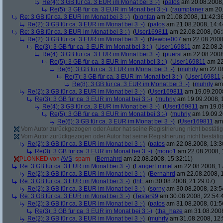
Re(4): 3 GB für ca. 3 EUR im Monat bei 3 :-)
(
patos
am 20.08.2008,
Re(5): 3 GB für ca. 3 EUR im Monat bei 3 :-)
(
raumplaner
am 20.
Re: 3 GB für ca. 3 EUR im Monat bei 3 :-)
(
bignfan
am 21.08.2008, 11:42:3
Re(2): 3 GB für ca. 3 EUR im Monat bei 3 :-)
(
patos
am 21.08.2008, 14:4
Re: 3 GB für ca. 3 EUR im Monat bei 3 :-)
(
User169811
am 22.08.2008, 06:
Re(2): 3 GB für ca. 3 EUR im Monat bei 3 :-)
(
Newbie007
am 22.08.2008,
Re(3): 3 GB für ca. 3 EUR im Monat bei 3 :-)
(
User169811
am 22.08.2
Re(4): 3 GB für ca. 3 EUR im Monat bei 3 :-)
(
puerst
am 22.08.2008
Re(5): 3 GB für ca. 3 EUR im Monat bei 3 :-)
(
User169811
am 22
Re(6): 3 GB für ca. 3 EUR im Monat bei 3 :-)
(
muhrly
am 22.08
Re(7): 3 GB für ca. 3 EUR im Monat bei 3 :-)
(
User169811
Re(8): 3 GB für ca. 3 EUR im Monat bei 3 :-)
(
muhrly
am 
Re(2): 3 GB für ca. 3 EUR im Monat bei 3 :-)
(
User169811
am 19.09.2008
Re(3): 3 GB für ca. 3 EUR im Monat bei 3 :-)
(
muhrly
am 19.09.2008, 
Re(4): 3 GB für ca. 3 EUR im Monat bei 3 :-)
(
User169811
am 19.09
Re(5): 3 GB für ca. 3 EUR im Monat bei 3 :-)
(
muhrly
am 19.09.2
Re(6): 3 GB für ca. 3 EUR im Monat bei 3 :-)
(
User169811
am 
Vom Autor zurückgezogen oder Autor hat seine Registrierung nicht bestätig
Vom Autor zurückgezogen oder Autor hat seine Registrierung nicht bestätig
Re(2): 3 GB für ca. 3 EUR im Monat bei 3 :-)
(
patos
am 22.08.2008, 13:3
Re(3): 3 GB für ca. 3 EUR im Monat bei 3 :-)
(
mono1
am 22.08.2008, 
PLONKED von
AVS
: spam
(
Bernahrd
am 22.08.2008, 15:32:11)
Re: 3 GB für ca. 3 EUR im Monat bei 3 :-)
(
LangerLmmel
am 22.08.2008, 1
Re(2): 3 GB für ca. 3 EUR im Monat bei 3 :-)
(
Bernahrd
am 22.08.2008, 1
Re: 3 GB für ca. 3 EUR im Monat bei 3 :-)
(
thE
am 30.08.2008, 21:29:07)
Re(2): 3 GB für ca. 3 EUR im Monat bei 3 :-)
(
sorny
am 30.08.2008, 23:5
Re: 3 GB für ca. 3 EUR im Monat bei 3 :-)
(
Tester99
am 30.08.2008, 22:54:
Re(2): 3 GB für ca. 3 EUR im Monat bei 3 :-)
(
patos
am 31.08.2008, 01:5
Re(3): 3 GB für ca. 3 EUR im Monat bei 3 :-)
(
tha_haze
am 31.08.2008
Re(2): 3 GB für ca. 3 EUR im Monat bei 3 :-)
(
muhrly
am 31.08.2008, 12: