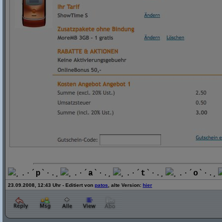
¸.·´
p
`·.¸
¸.·´
a
`·.¸
¸.·´
t
`·.¸
¸.·´
o
`·.¸
23.09.2008, 12:43 Uhr - Editiert von
patos
, alte Version:
hier