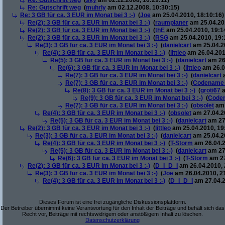
Re: Gutschrift weg
(
sky
am 02.12.2008, 10:29:11)
Re: Gutschrift weg
(
muhrly
am 02.12.2008, 10:30:15)
Re: 3 GB für ca. 3 EUR im Monat bei 3 :-)
(
Joe
am 25.04.2010, 18:10:16)
Re(2): 3 GB für ca. 3 EUR im Monat bei 3 :-)
(
raumplaner
am 25.04.201
Re(2): 3 GB für ca. 3 EUR im Monat bei 3 :-)
(
thE
am 25.04.2010, 19:1
Re(2): 3 GB für ca. 3 EUR im Monat bei 3 :-)
(
RSG
am 25.04.2010, 19:
Re(3): 3 GB für ca. 3 EUR im Monat bei 3 :-)
(
danielcart
am 25.04.20
Re(4): 3 GB für ca. 3 EUR im Monat bei 3 :-)
(
littleo
am 26.04.201
Re(5): 3 GB für ca. 3 EUR im Monat bei 3 :-)
(
danielcart
am 26.
Re(6): 3 GB für ca. 3 EUR im Monat bei 3 :-)
(
littleo
am 26.0
Re(7): 3 GB für ca. 3 EUR im Monat bei 3 :-)
(
danielcart
a
Re(7): 3 GB für ca. 3 EUR im Monat bei 3 :-)
(
Codename
Re(8): 3 GB für ca. 3 EUR im Monat bei 3 :-)
(
groti67
a
Re(9): 3 GB für ca. 3 EUR im Monat bei 3 :-)
(
Code
Re(7): 3 GB für ca. 3 EUR im Monat bei 3 :-)
(
obsolet
am 
Re(4): 3 GB für ca. 3 EUR im Monat bei 3 :-)
(
obsolet
am 27.04.20
Re(5): 3 GB für ca. 3 EUR im Monat bei 3 :-)
(
danielcart
am 27.
Re(2): 3 GB für ca. 3 EUR im Monat bei 3 :-)
(
littleo
am 25.04.2010, 19
Re(3): 3 GB für ca. 3 EUR im Monat bei 3 :-)
(
danielcart
am 25.04.20
Re(4): 3 GB für ca. 3 EUR im Monat bei 3 :-)
(
T-Storm
am 26.04.2
Re(5): 3 GB für ca. 3 EUR im Monat bei 3 :-)
(
danielcart
am 27.
Re(6): 3 GB für ca. 3 EUR im Monat bei 3 :-)
(
T-Storm
am 27
Re(2): 3 GB für ca. 3 EUR im Monat bei 3 :-)
(
D_I_D_I
am 26.04.2010, 
Re(3): 3 GB für ca. 3 EUR im Monat bei 3 :-)
(
Joe
am 26.04.2010, 2
Re(4): 3 GB für ca. 3 EUR im Monat bei 3 :-)
(
D_I_D_I
am 27.04.2
Dieses Forum ist eine frei zugängliche Diskussionsplattform.
Der Betreiber übernimmt keine Verantwortung für den Inhalt der Beiträge und behält sich das
Recht vor, Beiträge mit rechtswidrigem oder anstößigem Inhalt zu löschen.
Datenschutzerklärung