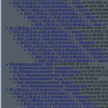
Re(2): 3 GB für ca. 3 EUR im Monat bei 3 :-)
(
muhrly
am 19.09.2008, 19:
Re(3): 3 GB für ca. 3 EUR im Monat bei 3 :-)
(
patos
am 19.09.2008, 20
Re(4): 3 GB für ca. 3 EUR im Monat bei 3 :-)
(
muhrly
am 19.09.2008
Re(5): 3 GB für ca. 3 EUR im Monat bei 3 :-)
(
patos
am 19.09.200
Re(6): 3 GB für ca. 3 EUR im Monat bei 3 :-)
(
deren
am 22.09.
Re(7): 3 GB für ca. 3 EUR im Monat bei 3 :-)
(
patos
am 22.0
Re(8): 3 GB für ca. 3 EUR im Monat bei 3 :-)
(
deren
am 2
Re: 3 GB für ca. 3 EUR im Monat bei 3 :-)
(
m@tt
am 21.09.2008, 11:05:47)
Re(2): 3 GB für ca. 3 EUR im Monat bei 3 :-)
(
puerst
am 21.09.2008, 11:0
Re(3): 3 GB für ca. 3 EUR im Monat bei 3 :-)
(
m@tt
am 21.09.2008, 13
Re(3): 3 GB für ca. 3 EUR im Monat bei 3 :-)
(
m@tt
am 21.09.2008, 13
Re(4): 3 GB für ca. 3 EUR im Monat bei 3 :-)
(
Newbie007
am 21.09.
Re(5): 3 GB für ca. 3 EUR im Monat bei 3 :-)
(
m@tt
am 21.09.200
Re(6): 3 GB für ca. 3 EUR im Monat bei 3 :-)
(
Newbie007
am 2
Re(7): 3 GB für ca. 3 EUR im Monat bei 3 :-)
(
manamana
a
Re(8): 3 GB für ca. 3 EUR im Monat bei 3 :-)
(
Dr.Betz
am 
Re(9): 3 GB für ca. 3 EUR im Monat bei 3 :-)
(
puerst
a
Webshopbonus geändert!
(
m@m
am 23.09.2008, 10:13:53)
Re: Webshopbonus geändert!
(
manamana
am 23.09.2008, 10:26:23)
Re: Webshopbonus geändert!
(
www.turbo-diesel.at
am 23.09.2008, 12:
Re(2): Webshopbonus geändert!
(
Bernahrd
am 23.09.2008, 12:37:05
Re: Webshopbonus geändert!
(
hones
am 23.09.2008, 15:45:52)
Re(2): Webshopbonus geändert!
(
RobeS7
am 29.09.2008, 22:23:53)
Re(3): Webshopbonus geändert!
(
Plötzlicher Stuhl
am 01.10.2008,
Re: 3 GB für ca. 3 EUR im Monat bei 3 :-)
(
manamana
am 25.09.2008, 20:3
Re(2): 3 GB für ca. 3 EUR im Monat bei 3 :-)
(
patos
am 25.09.2008, 20:3
Re(3): 3 GB für ca. 3 EUR im Monat bei 3 :-)
(
manamana
am 25.09.20
Re(4): 3 GB für ca. 3 EUR im Monat bei 3 :-)
(
patos
am 25.09.2008,
Re(5): 3 GB für ca. 3 EUR im Monat bei 3 :-)
(
007007
am 27.09.2
Re(6): 3 GB für ca. 3 EUR im Monat bei 3 :-)
(
tha_haze
am 29.