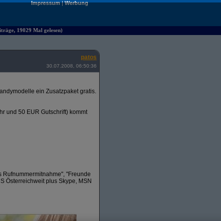
Impressum
|
Werbung
iträge, 19029 Mal gelesen)
patos
30.07.2008, 06:50:36
andymodelle ein Zusatzpaket gratis.
ühr und 50 EUR Gutschrift) kommt
tis Rufnummermitnahme", "Freunde
MS Österreichweit plus Skype, MSN