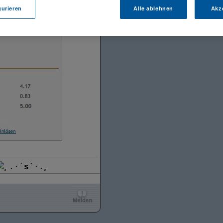
gurieren
Alle ablehnen
Akz
¸.·´
s
`·.¸