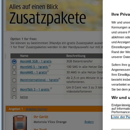
Ihre Priv
Wir und uns
Kennungen au
und unsere P
ablehnen oder
und Anzeigen
Einstellungen
Rand der Webs
unserer Date
Sofern Ihre g
Angemessenhe
Ihre Einwilli
besteht insb
verarbeitet 
Sie bei dem j
Wir und u
Endgeräteeig
auf Informat
Performance 
Liste der Pa