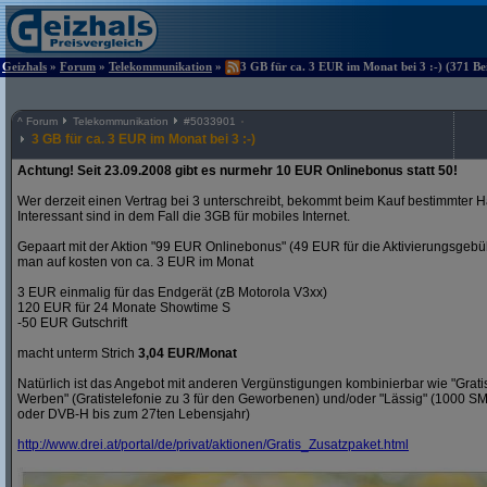
Geizhals
»
Forum
»
Telekommunikation
»
3 GB für ca. 3 EUR im Monat bei 3 :-) (371 Be
^
Forum
Telekommunikation
#
5033901
3 GB für ca. 3 EUR im Monat bei 3 :-)
Achtung! Seit 23.09.2008 gibt es nurmehr 10 EUR Onlinebonus statt 50!
Wer derzeit einen Vertrag bei 3 unterschreibt, bekommt beim Kauf bestimmter H
Interessant sind in dem Fall die 3GB für mobiles Internet.
Gepaart mit der Aktion "99 EUR Onlinebonus" (49 EUR für die Aktivierungsgeb
man auf kosten von ca. 3 EUR im Monat
3 EUR einmalig für das Endgerät (zB Motorola V3xx)
120 EUR für 24 Monate Showtime S
-50 EUR Gutschrift
macht unterm Strich
3,04 EUR/Monat
Natürlich ist das Angebot mit anderen Vergünstigungen kombinierbar wie "Gra
Werben" (Gratistelefonie zu 3 für den Geworbenen) und/oder "Lässig" (1000 S
oder DVB-H bis zum 27ten Lebensjahr)
http:/
/
www.drei.at/
portal/
de/
privat/
aktionen/
Gratis_Zusatzpaket.html