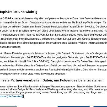
atsphäre ist uns wichtig
ere
1019
-Partner speichern und greifen auf personenbezogene Daten wie Browserdaten oder 
f Ihrem Gerät zu. Durch Auswahl von Akzeptieren aktivieren Sie Tracking-Technologien für d
artner verarbeiten Daten, um Ihnen Dienste bereitzustellen“ aufgeführten Zwecke. Durch Aus
 Widerruf Ihrer Einwilligung werden diese deaktiviert. Wenn Tracker deaktiviert sind, sind m
 möglicherweise nicht mehr so relevant für Sie. Sie können dieses Menü jederzeit wieder auf
 zu ändern oder Ihre Einwilligung zu widerrufen, indem Sie auf den Link Cookie-Einstellunge
eite klicken. Ihre Einstellungen gelten innerhalb unseres Website. Weitere Informationen fin
nschutzerklärung.
etroffenen Einstellungen auch Anbieter umfassen, die Daten in Drittstaaten ohne Vorliegen ei
itsbeschlusses gem Art 45 DSGVO und ohne geeignete Garantien gem Art 46 DSGVO übermi
gung auch hierfür (Art 49 Abs 1 lit a DSGVO). Dies gilt insbesondere für Datenübermittlungen i
esondere das Risiko, dass Ihre Daten durch Behörden zu Kontroll- und zu Überwachungsz
werden können, möglicherweise auch ohne Rechtsbehelfsmöglichkeiten. Dies können Sie abst
eweiligen Anbieter in der Liste keine Einwilligung abgeben.
nsere Partner verarbeiten Daten, um Folgendes bereitzustellen:
enschaften zur Identifikation aktiv abfragen. Verwendung genauer Standortdaten. Speichern 
ionen auf einem Endgerät. Personalisierte Werbung und Inhalte, Messung von Werbeleistung 
von Inhalten, Zielgruppenforschung sowie Entwicklung und Verbesserung von Angeboten.
rtner (Lieferanten)