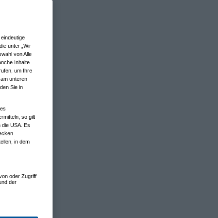
eindeutige
ie unter „Wir
wahl von Alle
anche Inhalte
rufen, um Ihre
n am unteren
den Sie in
nes
tteln, so gilt
n die USA. Es
wecken
ellen, in dem
von oder Zugriff
und der