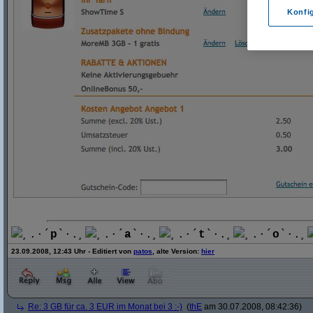
Konfi
¸.·´
p
`·.¸
¸.·´
a
`·.¸
¸.·´
t
`·.¸
¸.·´
o
`·.¸
23.09.2008, 12:43 Uhr - Editiert von
patos
, alte Version:
hier
Re: 3 GB für ca. 3 EUR im Monat bei 3 :-)
(
thE
am 30.07.2008, 08:42:36)