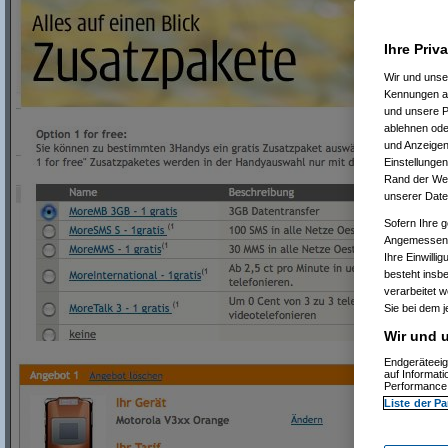
Ihre Priv
Wir und uns
Kennungen au
und unsere P
ablehnen oder
und Anzeigen
Einstellungen
Rand der Webs
unserer Date
Sofern Ihre g
Angemessenhe
Ihre Einwilli
besteht insb
verarbeitet 
Sie bei dem j
Wir und u
Endgeräteeig
auf Informat
Performance 
Liste der Pa