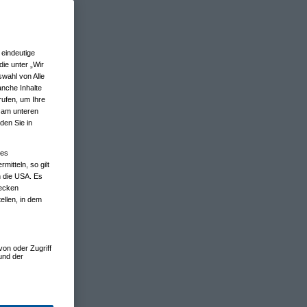
eindeutige
ie unter „Wir
wahl von Alle
anche Inhalte
rufen, um Ihre
n am unteren
den Sie in
nes
tteln, so gilt
n die USA. Es
wecken
ellen, in dem
von oder Zugriff
und der