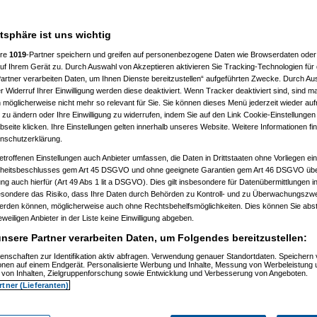
atsphäre ist uns wichtig
ere
1019
-Partner speichern und greifen auf personenbezogene Daten wie Browserdaten oder 
f Ihrem Gerät zu. Durch Auswahl von Akzeptieren aktivieren Sie Tracking-Technologien für d
artner verarbeiten Daten, um Ihnen Dienste bereitzustellen“ aufgeführten Zwecke. Durch Aus
 Widerruf Ihrer Einwilligung werden diese deaktiviert. Wenn Tracker deaktiviert sind, sind m
 möglicherweise nicht mehr so relevant für Sie. Sie können dieses Menü jederzeit wieder auf
 zu ändern oder Ihre Einwilligung zu widerrufen, indem Sie auf den Link Cookie-Einstellunge
eite klicken. Ihre Einstellungen gelten innerhalb unseres Website. Weitere Informationen fin
nschutzerklärung.
etroffenen Einstellungen auch Anbieter umfassen, die Daten in Drittstaaten ohne Vorliegen ei
itsbeschlusses gem Art 45 DSGVO und ohne geeignete Garantien gem Art 46 DSGVO übermi
gung auch hierfür (Art 49 Abs 1 lit a DSGVO). Dies gilt insbesondere für Datenübermittlungen i
esondere das Risiko, dass Ihre Daten durch Behörden zu Kontroll- und zu Überwachungsz
werden können, möglicherweise auch ohne Rechtsbehelfsmöglichkeiten. Dies können Sie abst
eweiligen Anbieter in der Liste keine Einwilligung abgeben.
nsere Partner verarbeiten Daten, um Folgendes bereitzustellen:
enschaften zur Identifikation aktiv abfragen. Verwendung genauer Standortdaten. Speichern 
ionen auf einem Endgerät. Personalisierte Werbung und Inhalte, Messung von Werbeleistung 
von Inhalten, Zielgruppenforschung sowie Entwicklung und Verbesserung von Angeboten.
rtner (Lieferanten)