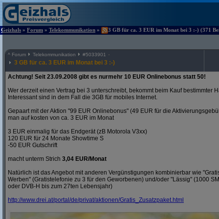
Geizhals
»
Forum
»
Telekommunikation
»
3 GB für ca. 3 EUR im Monat bei 3 :-) (371 Be
^
Forum
Telekommunikation
#
5033901
3 GB für ca. 3 EUR im Monat bei 3 :-)
Achtung! Seit 23.09.2008 gibt es nurmehr 10 EUR Onlinebonus statt 50!
Wer derzeit einen Vertrag bei 3 unterschreibt, bekommt beim Kauf bestimmter H
Interessant sind in dem Fall die 3GB für mobiles Internet.
Gepaart mit der Aktion "99 EUR Onlinebonus" (49 EUR für die Aktivierungsgeb
man auf kosten von ca. 3 EUR im Monat
3 EUR einmalig für das Endgerät (zB Motorola V3xx)
120 EUR für 24 Monate Showtime S
-50 EUR Gutschrift
macht unterm Strich
3,04 EUR/Monat
Natürlich ist das Angebot mit anderen Vergünstigungen kombinierbar wie "Gra
Werben" (Gratistelefonie zu 3 für den Geworbenen) und/oder "Lässig" (1000 S
oder DVB-H bis zum 27ten Lebensjahr)
http:/
/
www.drei.at/
portal/
de/
privat/
aktionen/
Gratis_Zusatzpaket.html