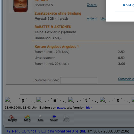
Konfi
¸.·´
p
`·.¸
¸.·´
a
`·.¸
¸.·´
t
`·.¸
¸.·´
o
`·.¸
23.09.2008, 12:43 Uhr - Editiert von
patos
, alte Version:
hier
Re: 3 GB für ca. 3 EUR im Monat bei 3 :-)
(
thE
am 30.07.2008, 08:42:36)