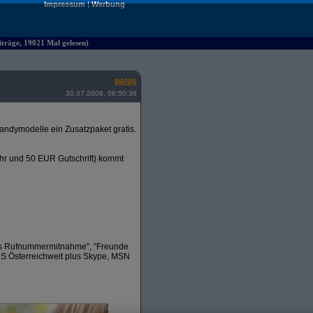
Impressum
|
Werbung
iträge, 19021 Mal gelesen)
patos
30.07.2008, 06:50:36
andymodelle ein Zusatzpaket gratis.
ühr und 50 EUR Gutschrift) kommt
tis Rufnummermitnahme", "Freunde
MS Österreichweit plus Skype, MSN