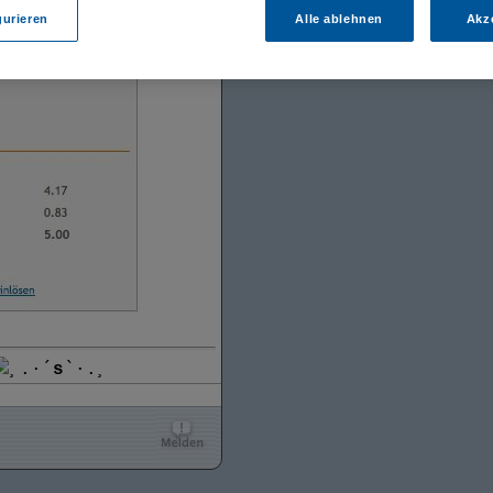
gurieren
Alle ablehnen
Akz
¸.·´
s
`·.¸