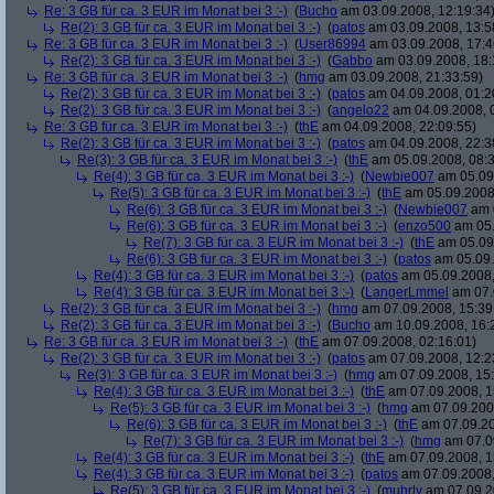
Re: 3 GB für ca. 3 EUR im Monat bei 3 :-)
(
Bucho
am 03.09.2008, 12:19:34
Re(2): 3 GB für ca. 3 EUR im Monat bei 3 :-)
(
patos
am 03.09.2008, 13:5
Re: 3 GB für ca. 3 EUR im Monat bei 3 :-)
(
User86994
am 03.09.2008, 17:4
Re(2): 3 GB für ca. 3 EUR im Monat bei 3 :-)
(
Gabbo
am 03.09.2008, 18:
Re: 3 GB für ca. 3 EUR im Monat bei 3 :-)
(
hmg
am 03.09.2008, 21:33:59)
Re(2): 3 GB für ca. 3 EUR im Monat bei 3 :-)
(
patos
am 04.09.2008, 01:2
Re(2): 3 GB für ca. 3 EUR im Monat bei 3 :-)
(
angelo22
am 04.09.2008, 
Re: 3 GB für ca. 3 EUR im Monat bei 3 :-)
(
thE
am 04.09.2008, 22:09:55)
Re(2): 3 GB für ca. 3 EUR im Monat bei 3 :-)
(
patos
am 04.09.2008, 22:3
Re(3): 3 GB für ca. 3 EUR im Monat bei 3 :-)
(
thE
am 05.09.2008, 08:3
Re(4): 3 GB für ca. 3 EUR im Monat bei 3 :-)
(
Newbie007
am 05.09.
Re(5): 3 GB für ca. 3 EUR im Monat bei 3 :-)
(
thE
am 05.09.2008,
Re(6): 3 GB für ca. 3 EUR im Monat bei 3 :-)
(
Newbie007
am 0
Re(6): 3 GB für ca. 3 EUR im Monat bei 3 :-)
(
enzo500
am 05.
Re(7): 3 GB für ca. 3 EUR im Monat bei 3 :-)
(
thE
am 05.09.
Re(6): 3 GB für ca. 3 EUR im Monat bei 3 :-)
(
patos
am 05.09.
Re(4): 3 GB für ca. 3 EUR im Monat bei 3 :-)
(
patos
am 05.09.2008,
Re(4): 3 GB für ca. 3 EUR im Monat bei 3 :-)
(
LangerLmmel
am 07.
Re(2): 3 GB für ca. 3 EUR im Monat bei 3 :-)
(
hmg
am 07.09.2008, 15:39
Re(2): 3 GB für ca. 3 EUR im Monat bei 3 :-)
(
Bucho
am 10.09.2008, 16:
Re: 3 GB für ca. 3 EUR im Monat bei 3 :-)
(
thE
am 07.09.2008, 02:16:01)
Re(2): 3 GB für ca. 3 EUR im Monat bei 3 :-)
(
patos
am 07.09.2008, 12:2
Re(3): 3 GB für ca. 3 EUR im Monat bei 3 :-)
(
hmg
am 07.09.2008, 15:
Re(4): 3 GB für ca. 3 EUR im Monat bei 3 :-)
(
thE
am 07.09.2008, 1
Re(5): 3 GB für ca. 3 EUR im Monat bei 3 :-)
(
hmg
am 07.09.2008
Re(6): 3 GB für ca. 3 EUR im Monat bei 3 :-)
(
thE
am 07.09.20
Re(7): 3 GB für ca. 3 EUR im Monat bei 3 :-)
(
hmg
am 07.09
Re(4): 3 GB für ca. 3 EUR im Monat bei 3 :-)
(
thE
am 07.09.2008, 1
Re(4): 3 GB für ca. 3 EUR im Monat bei 3 :-)
(
patos
am 07.09.2008,
Re(5): 3 GB für ca. 3 EUR im Monat bei 3 :-)
(
muhrly
am 07.09.2