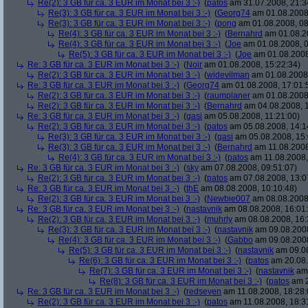
Re(2): 3 GB für ca. 3 EUR im Monat bei 3 :-)
(
patos
am 31.07.2008, 21:3
Re(3): 3 GB für ca. 3 EUR im Monat bei 3 :-)
(
Georg74
am 01.08.2008,
Re(3): 3 GB für ca. 3 EUR im Monat bei 3 :-)
(
pong
am 01.08.2008, 08
Re(4): 3 GB für ca. 3 EUR im Monat bei 3 :-)
(
Bernahrd
am 01.08.20
Re(4): 3 GB für ca. 3 EUR im Monat bei 3 :-)
(
Joe
am 01.08.2008, 0
Re(5): 3 GB für ca. 3 EUR im Monat bei 3 :-)
(
Joe
am 01.08.2008
Re: 3 GB für ca. 3 EUR im Monat bei 3 :-)
(
Noir
am 01.08.2008, 15:22:34)
Re(2): 3 GB für ca. 3 EUR im Monat bei 3 :-)
(
widevilman
am 01.08.2008,
Re: 3 GB für ca. 3 EUR im Monat bei 3 :-)
(
Georg74
am 01.08.2008, 17:01:
Re(2): 3 GB für ca. 3 EUR im Monat bei 3 :-)
(
raumplaner
am 01.08.2008,
Re(2): 3 GB für ca. 3 EUR im Monat bei 3 :-)
(
Bernahrd
am 04.08.2008, 1
Re: 3 GB für ca. 3 EUR im Monat bei 3 :-)
(
gasi
am 05.08.2008, 11:21:00)
Re(2): 3 GB für ca. 3 EUR im Monat bei 3 :-)
(
patos
am 05.08.2008, 14:1
Re(3): 3 GB für ca. 3 EUR im Monat bei 3 :-)
(
gasi
am 05.08.2008, 15:
Re(3): 3 GB für ca. 3 EUR im Monat bei 3 :-)
(
Bernahrd
am 11.08.2008
Re(4): 3 GB für ca. 3 EUR im Monat bei 3 :-)
(
patos
am 11.08.2008,
Re: 3 GB für ca. 3 EUR im Monat bei 3 :-)
(
sky
am 07.08.2008, 09:51:07)
Re(2): 3 GB für ca. 3 EUR im Monat bei 3 :-)
(
patos
am 07.08.2008, 13:0
Re: 3 GB für ca. 3 EUR im Monat bei 3 :-)
(
thE
am 08.08.2008, 10:10:48)
Re(2): 3 GB für ca. 3 EUR im Monat bei 3 :-)
(
Newbie007
am 08.08.2008,
Re: 3 GB für ca. 3 EUR im Monat bei 3 :-)
(
nastavnik
am 08.08.2008, 16:01
Re(2): 3 GB für ca. 3 EUR im Monat bei 3 :-)
(
muhrly
am 08.08.2008, 16:
Re(3): 3 GB für ca. 3 EUR im Monat bei 3 :-)
(
nastavnik
am 09.08.2008
Re(4): 3 GB für ca. 3 EUR im Monat bei 3 :-)
(
Gabbo
am 09.08.2008
Re(5): 3 GB für ca. 3 EUR im Monat bei 3 :-)
(
nastavnik
am 09.08
Re(6): 3 GB für ca. 3 EUR im Monat bei 3 :-)
(
patos
am 20.08.
Re(7): 3 GB für ca. 3 EUR im Monat bei 3 :-)
(
nastavnik
am 
Re(8): 3 GB für ca. 3 EUR im Monat bei 3 :-)
(
patos
am 2
Re: 3 GB für ca. 3 EUR im Monat bei 3 :-)
(
redseven
am 11.08.2008, 18:28:
Re(2): 3 GB für ca. 3 EUR im Monat bei 3 :-)
(
patos
am 11.08.2008, 18:3