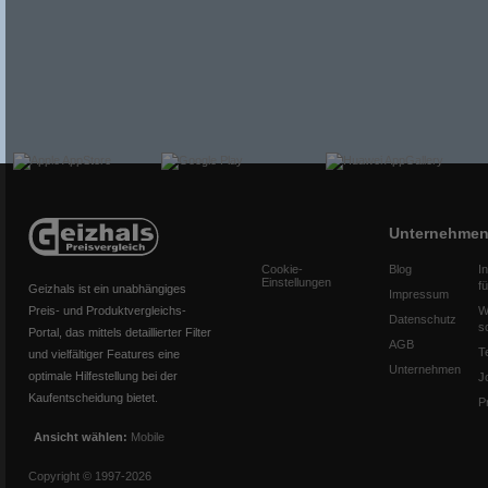
Unternehme
Cookie-
Blog
I
Einstellungen
f
Geizhals ist ein unabhängiges
Impressum
Preis- und Produktvergleichs-
W
Datenschutz
s
Portal, das mittels detaillierter Filter
AGB
T
und vielfältiger Features eine
Unternehmen
optimale Hilfestellung bei der
J
Kaufentscheidung bietet.
P
Ansicht wählen:
Mobile
Copyright © 1997-2026