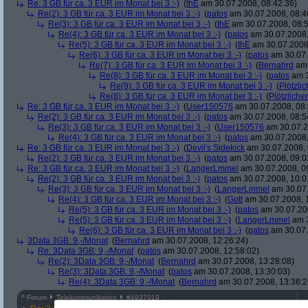
Re: 3 GB für ca. 3 EUR im Monat bei 3 :-)
(
thE
am 30.07.2008, 08:42:36)
Re(2): 3 GB für ca. 3 EUR im Monat bei 3 :-)
(
patos
am 30.07.2008, 08:4
Re(3): 3 GB für ca. 3 EUR im Monat bei 3 :-)
(
thE
am 30.07.2008, 08:5
Re(4): 3 GB für ca. 3 EUR im Monat bei 3 :-)
(
patos
am 30.07.2008,
Re(5): 3 GB für ca. 3 EUR im Monat bei 3 :-)
(
thE
am 30.07.2008,
Re(6): 3 GB für ca. 3 EUR im Monat bei 3 :-)
(
patos
am 30.07.
Re(7): 3 GB für ca. 3 EUR im Monat bei 3 :-)
(
Bernahrd
am 
Re(8): 3 GB für ca. 3 EUR im Monat bei 3 :-)
(
patos
am 3
Re(9): 3 GB für ca. 3 EUR im Monat bei 3 :-)
(
Plötzlic
Re(8): 3 GB für ca. 3 EUR im Monat bei 3 :-)
(
Plötzlicher
Re: 3 GB für ca. 3 EUR im Monat bei 3 :-)
(
User150576
am 30.07.2008, 08:
Re(2): 3 GB für ca. 3 EUR im Monat bei 3 :-)
(
patos
am 30.07.2008, 08:5
Re(3): 3 GB für ca. 3 EUR im Monat bei 3 :-)
(
User150576
am 30.07.2
Re(4): 3 GB für ca. 3 EUR im Monat bei 3 :-)
(
patos
am 30.07.2008,
Re: 3 GB für ca. 3 EUR im Monat bei 3 :-)
(
Devil's Sidekick
am 30.07.2008, 
Re(2): 3 GB für ca. 3 EUR im Monat bei 3 :-)
(
patos
am 30.07.2008, 09:0
Re: 3 GB für ca. 3 EUR im Monat bei 3 :-)
(
LangerLmmel
am 30.07.2008, 0
Re(2): 3 GB für ca. 3 EUR im Monat bei 3 :-)
(
patos
am 30.07.2008, 10:0
Re(3): 3 GB für ca. 3 EUR im Monat bei 3 :-)
(
LangerLmmel
am 30.07.
Re(4): 3 GB für ca. 3 EUR im Monat bei 3 :-)
(
Gott
am 30.07.2008, 
Re(5): 3 GB für ca. 3 EUR im Monat bei 3 :-)
(
patos
am 30.07.200
Re(5): 3 GB für ca. 3 EUR im Monat bei 3 :-)
(
LangerLmmel
am 3
Re(6): 3 GB für ca. 3 EUR im Monat bei 3 :-)
(
patos
am 30.07.
3Data 3GB: 9,-/Monat
(
Bernahrd
am 30.07.2008, 12:26:24)
Re: 3Data 3GB: 9,-/Monat
(
patos
am 30.07.2008, 12:58:02)
Re(2): 3Data 3GB: 9,-/Monat
(
Bernahrd
am 30.07.2008, 13:28:08)
Re(3): 3Data 3GB: 9,-/Monat
(
patos
am 30.07.2008, 13:30:03)
Re(4): 3Data 3GB: 9,-/Monat
(
Bernahrd
am 30.07.2008, 13:36:2
^
Forum
Telekommunikation
#
4937019