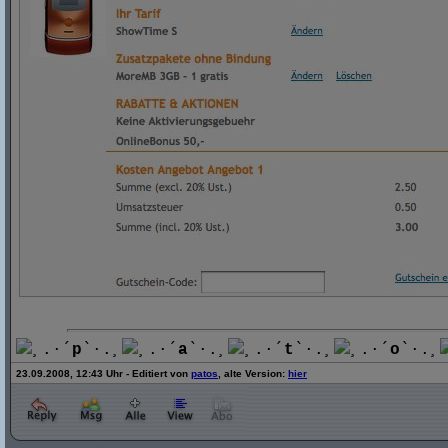
¸.·´
p
`·.¸
¸.·´
a
`·.¸
¸.·´
t
`·.¸
¸.·´
o
`·.¸
23.09.2008, 12:43 Uhr - Editiert von
patos
, alte Version:
hier