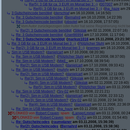
Re(4): 3 GB für ca. 3 EUR im Monat bei 3 :-)
(
patos
am 25.09.2008,
Re(5): 3 GB für ca. 3 EUR im Monat bei 3 :-)
(
007007
am 27.09.2
Re(6): 3 GB für ca. 3 EUR im Monat bei 3 :-)
(
tha_haze
am 29.
3 Gutscheincode benötigt
(
derschlaf
am 16.10.2008, 14:16:50)
Re: 3 Gutscheincode benötigt
(
Bernahrd
am 16.10.2008, 14:22:39)
Re: 3 Gutscheincode benötigt
(
obsolet
am 16.10.2008, 17:57:05)
Vom Autor zurückgezogen oder Autor hat seine Registrierung nicht bes
Re(2): 3 Gutscheincode benötigt
(
Slikslak
am 02.11.2008, 22:07:16)
Re: 3 Gutscheincode benötigt
(
User86994
am 17.10.2008, 11:17:04)
Re: 3 Gutscheincode benötigt
(
markus1016
am 15.11.2008, 23:21:30
Re: 3 GB für ca. 3 EUR im Monat bei 3 :-)
(
Plötzlicher Stuhl
am 16.10.2008,
Re(2): 3 GB für ca. 3 EUR im Monat bei 3 :-)
(
esemes
am 16.10.2008, 20
Sim in USB Modem?
(
danielcart
am 17.10.2008, 08:20:36)
Re: Sim in USB Modem?
(
Plötzlicher Stuhl
am 17.10.2008, 08:37:00)
Re: Sim in USB Modem?
(
MikE_
am 17.10.2008, 08:39:54)
Re(2): Sim in USB Modem?
(
danielcart
am 17.10.2008, 09:33:41)
Re: Sim in USB Modem?
(
muhrly
am 17.10.2008, 11:38:06)
Re(2): Sim in USB Modem?
(
danielcart
am 17.10.2008, 12:11:06)
Re(3): Sim in USB Modem?
(
Slikslak
am 02.11.2008, 22:06:17)
Re(4): Sim in USB Modem?
(
Slikslak
am 02.11.2008, 22:19:40)
Re(5): Sim in USB Modem?
(
Plötzlicher Stuhl
am 03.11.2008,
Re: Sim in USB Modem?
(
Srv-02
am 02.11.2008, 22:21:21)
Re(2): Sim in USB Modem?
(
danielcart
am 02.11.2008, 22:33:12)
Re(3): Sim in USB Modem?
(
Srv-02
am 02.11.2008, 22:34:30)
Re(4): Sim in USB Modem?
(
danielcart
am 02.11.2008, 22:36:0
Re: Sim in USB Modem?
(
tha_haze
am 03.11.2008, 12:11:02)
PLONKED von
Robert Craven
: spam
(
LangerLmmel
am 03.11.2008, 00:24
PLONKED von
Robert Craven
: spam
(
FoTU
am 03.11.2008, 01:54:40)
Re: Gutscheincodes
(
raumplaner
am 03.11.2008, 15:36:39)
Re(2): Gutscheincodes
(
Bernahrd
am 03.11.2008, 15:38:36)