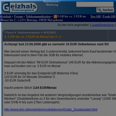
Impressum
|
Werbung
Geizhals
»
Forum
»
Telekommunikation
»
3 GB für ca. 3 EUR im
Top-100
|
Fresh-100
Monat bei 3 :-) (371 Beiträge, 19030 Mal gelesen)
Du bist nicht angemeldet. [
Login/Registrieren
]
^
Forum
Telekommunikation
#
5033901
3 GB für ca. 3 EUR im Monat bei 3 :-)
Achtung! Seit 23.09.2008 gibt es nurmehr 10 EUR Onlinebonus statt 50!
Wer derzeit einen Vertrag bei 3 unterschreibt, bekommt beim Kauf bestimmter H
Interessant sind in dem Fall die 3GB für mobiles Internet.
Gepaart mit der Aktion "99 EUR Onlinebonus" (49 EUR für die Aktivierungsgeb
man auf kosten von ca. 3 EUR im Monat
3 EUR einmalig für das Endgerät (zB Motorola V3xx)
120 EUR für 24 Monate Showtime S
-50 EUR Gutschrift
macht unterm Strich
3,04 EUR/Monat
Natürlich ist das Angebot mit anderen Vergünstigungen kombinierbar wie "Gra
Werben" (Gratistelefonie zu 3 für den Geworbenen) und/oder "Lässig" (1000 S
oder DVB-H bis zum 27ten Lebensjahr)
http:/
/
www.drei.at/
portal/
de/
privat/
aktionen/
Gratis_Zusatzpaket.html