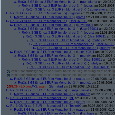
Re(3): 3 GB für ca. 3 EUR im Monat bei 3 :-)
(
raumplaner
am 20.08.20
Re(4): 3 GB für ca. 3 EUR im Monat bei 3 :-)
(
patos
am 20.08.2008,
Re(5): 3 GB für ca. 3 EUR im Monat bei 3 :-)
(
raumplaner
am 20.
Re: 3 GB für ca. 3 EUR im Monat bei 3 :-)
(
bignfan
am 21.08.2008, 11:42:3
Re(2): 3 GB für ca. 3 EUR im Monat bei 3 :-)
(
patos
am 21.08.2008, 14:4
Re: 3 GB für ca. 3 EUR im Monat bei 3 :-)
(
User169811
am 22.08.2008, 06:
Re(2): 3 GB für ca. 3 EUR im Monat bei 3 :-)
(
Newbie007
am 22.08.2008,
Re(3): 3 GB für ca. 3 EUR im Monat bei 3 :-)
(
User169811
am 22.08.2
Re(4): 3 GB für ca. 3 EUR im Monat bei 3 :-)
(
puerst
am 22.08.2008
Re(5): 3 GB für ca. 3 EUR im Monat bei 3 :-)
(
User169811
am 22
Re(6): 3 GB für ca. 3 EUR im Monat bei 3 :-)
(
muhrly
am 22.08
Re(7): 3 GB für ca. 3 EUR im Monat bei 3 :-)
(
User169811
Re(8): 3 GB für ca. 3 EUR im Monat bei 3 :-)
(
muhrly
am 
Re(2): 3 GB für ca. 3 EUR im Monat bei 3 :-)
(
User169811
am 19.09.2008
Re(3): 3 GB für ca. 3 EUR im Monat bei 3 :-)
(
muhrly
am 19.09.2008, 
Re(4): 3 GB für ca. 3 EUR im Monat bei 3 :-)
(
User169811
am 19.09
Re(5): 3 GB für ca. 3 EUR im Monat bei 3 :-)
(
muhrly
am 19.09.2
Re(6): 3 GB für ca. 3 EUR im Monat bei 3 :-)
(
User169811
am 
Vom Autor zurückgezogen oder Autor hat seine Registrierung nicht bestätig
Vom Autor zurückgezogen oder Autor hat seine Registrierung nicht bestätig
Re(2): 3 GB für ca. 3 EUR im Monat bei 3 :-)
(
patos
am 22.08.2008, 13:3
Re(3): 3 GB für ca. 3 EUR im Monat bei 3 :-)
(
mono1
am 22.08.2008, 
PLONKED von
AVS
: spam
(
Bernahrd
am 22.08.2008, 15:32:11)
Re: 3 GB für ca. 3 EUR im Monat bei 3 :-)
(
LangerLmmel
am 22.08.2008, 1
Re(2): 3 GB für ca. 3 EUR im Monat bei 3 :-)
(
Bernahrd
am 22.08.2008, 1
Re: 3 GB für ca. 3 EUR im Monat bei 3 :-)
(
thE
am 30.08.2008, 21:29:07)
Re(2): 3 GB für ca. 3 EUR im Monat bei 3 :-)
(
sorny
am 30.08.2008, 23:5
Re: 3 GB für ca. 3 EUR im Monat bei 3 :-)
(
Tester99
am 30.08.2008, 22:54:
Re(2): 3 GB für ca. 3 EUR im Monat bei 3 :-)
(
patos
am 31.08.2008, 01:5
Re(3): 3 GB für ca. 3 EUR im Monat bei 3 :-)
(
tha_haze
am 31.08.2008