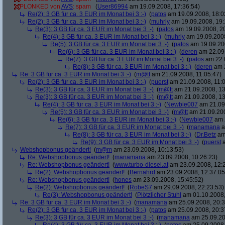
PLONKED von
AVS
: spam
(
User86994
am 19.09.2008, 17:36:54)
Re(2): 3 GB für ca. 3 EUR im Monat bei 3 :-)
(
patos
am 19.09.2008, 18:0
Re(2): 3 GB für ca. 3 EUR im Monat bei 3 :-)
(
muhrly
am 19.09.2008, 19:
Re(3): 3 GB für ca. 3 EUR im Monat bei 3 :-)
(
patos
am 19.09.2008, 20
Re(4): 3 GB für ca. 3 EUR im Monat bei 3 :-)
(
muhrly
am 19.09.2008
Re(5): 3 GB für ca. 3 EUR im Monat bei 3 :-)
(
patos
am 19.09.200
Re(6): 3 GB für ca. 3 EUR im Monat bei 3 :-)
(
deren
am 22.09.
Re(7): 3 GB für ca. 3 EUR im Monat bei 3 :-)
(
patos
am 22.0
Re(8): 3 GB für ca. 3 EUR im Monat bei 3 :-)
(
deren
am 2
Re: 3 GB für ca. 3 EUR im Monat bei 3 :-)
(
m@tt
am 21.09.2008, 11:05:47)
Re(2): 3 GB für ca. 3 EUR im Monat bei 3 :-)
(
puerst
am 21.09.2008, 11:0
Re(3): 3 GB für ca. 3 EUR im Monat bei 3 :-)
(
m@tt
am 21.09.2008, 13
Re(3): 3 GB für ca. 3 EUR im Monat bei 3 :-)
(
m@tt
am 21.09.2008, 13
Re(4): 3 GB für ca. 3 EUR im Monat bei 3 :-)
(
Newbie007
am 21.09.
Re(5): 3 GB für ca. 3 EUR im Monat bei 3 :-)
(
m@tt
am 21.09.200
Re(6): 3 GB für ca. 3 EUR im Monat bei 3 :-)
(
Newbie007
am 2
Re(7): 3 GB für ca. 3 EUR im Monat bei 3 :-)
(
manamana
a
Re(8): 3 GB für ca. 3 EUR im Monat bei 3 :-)
(
Dr.Betz
am 
Re(9): 3 GB für ca. 3 EUR im Monat bei 3 :-)
(
puerst
a
Webshopbonus geändert!
(
m@m
am 23.09.2008, 10:13:53)
Re: Webshopbonus geändert!
(
manamana
am 23.09.2008, 10:26:23)
Re: Webshopbonus geändert!
(
www.turbo-diesel.at
am 23.09.2008, 12:
Re(2): Webshopbonus geändert!
(
Bernahrd
am 23.09.2008, 12:37:05
Re: Webshopbonus geändert!
(
hones
am 23.09.2008, 15:45:52)
Re(2): Webshopbonus geändert!
(
RobeS7
am 29.09.2008, 22:23:53)
Re(3): Webshopbonus geändert!
(
Plötzlicher Stuhl
am 01.10.2008,
Re: 3 GB für ca. 3 EUR im Monat bei 3 :-)
(
manamana
am 25.09.2008, 20:3
Re(2): 3 GB für ca. 3 EUR im Monat bei 3 :-)
(
patos
am 25.09.2008, 20:3
Re(3): 3 GB für ca. 3 EUR im Monat bei 3 :-)
(
manamana
am 25.09.20