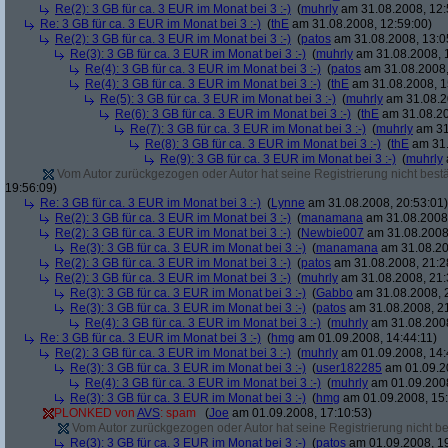
Re(2): 3 GB für ca. 3 EUR im Monat bei 3 :-)
(
muhrly
am 31.08.2008, 12:
Re: 3 GB für ca. 3 EUR im Monat bei 3 :-)
(
thE
am 31.08.2008, 12:59:00)
Re(2): 3 GB für ca. 3 EUR im Monat bei 3 :-)
(
patos
am 31.08.2008, 13:0
Re(3): 3 GB für ca. 3 EUR im Monat bei 3 :-)
(
muhrly
am 31.08.2008, 
Re(4): 3 GB für ca. 3 EUR im Monat bei 3 :-)
(
patos
am 31.08.2008,
Re(4): 3 GB für ca. 3 EUR im Monat bei 3 :-)
(
thE
am 31.08.2008, 1
Re(5): 3 GB für ca. 3 EUR im Monat bei 3 :-)
(
muhrly
am 31.08.2
Re(6): 3 GB für ca. 3 EUR im Monat bei 3 :-)
(
thE
am 31.08.20
Re(7): 3 GB für ca. 3 EUR im Monat bei 3 :-)
(
muhrly
am 31
Re(8): 3 GB für ca. 3 EUR im Monat bei 3 :-)
(
thE
am 31.
Re(9): 3 GB für ca. 3 EUR im Monat bei 3 :-)
(
muhrly
Vom Autor zurückgezogen oder Autor hat seine Registrierung nicht bestä
19:56:09)
Re: 3 GB für ca. 3 EUR im Monat bei 3 :-)
(
Lynne
am 31.08.2008, 20:53:01)
Re(2): 3 GB für ca. 3 EUR im Monat bei 3 :-)
(
manamana
am 31.08.2008,
Re(2): 3 GB für ca. 3 EUR im Monat bei 3 :-)
(
Newbie007
am 31.08.2008,
Re(3): 3 GB für ca. 3 EUR im Monat bei 3 :-)
(
manamana
am 31.08.20
Re(2): 3 GB für ca. 3 EUR im Monat bei 3 :-)
(
patos
am 31.08.2008, 21:2
Re(2): 3 GB für ca. 3 EUR im Monat bei 3 :-)
(
muhrly
am 31.08.2008, 21:
Re(3): 3 GB für ca. 3 EUR im Monat bei 3 :-)
(
Gabbo
am 31.08.2008, 
Re(3): 3 GB für ca. 3 EUR im Monat bei 3 :-)
(
patos
am 31.08.2008, 21
Re(4): 3 GB für ca. 3 EUR im Monat bei 3 :-)
(
muhrly
am 31.08.2008
Re: 3 GB für ca. 3 EUR im Monat bei 3 :-)
(
hmg
am 01.09.2008, 14:44:11)
Re(2): 3 GB für ca. 3 EUR im Monat bei 3 :-)
(
muhrly
am 01.09.2008, 14:
Re(3): 3 GB für ca. 3 EUR im Monat bei 3 :-)
(
user182285
am 01.09.20
Re(4): 3 GB für ca. 3 EUR im Monat bei 3 :-)
(
muhrly
am 01.09.2008
Re(3): 3 GB für ca. 3 EUR im Monat bei 3 :-)
(
hmg
am 01.09.2008, 15:
PLONKED von
AVS
: spam
(
Joe
am 01.09.2008, 17:10:53)
Vom Autor zurückgezogen oder Autor hat seine Registrierung nicht bes
Re(3): 3 GB für ca. 3 EUR im Monat bei 3 :-)
(
patos
am 01.09.2008, 19