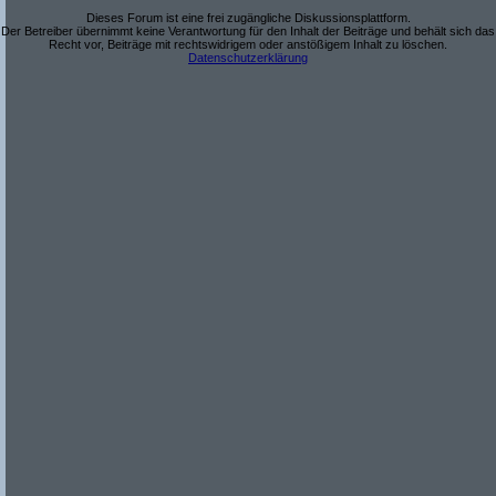
Dieses Forum ist eine frei zugängliche Diskussionsplattform.
Der Betreiber übernimmt keine Verantwortung für den Inhalt der Beiträge und behält sich das
Recht vor, Beiträge mit rechtswidrigem oder anstößigem Inhalt zu löschen.
Datenschutzerklärung