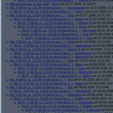
Re(3): 3 GB für ca. 3 EUR im Monat bei 3 :-)
(
Georg74
am 31.07.2008,
Wie kommt man zu den 3gb?
(
pong
am 31.07.2008, 21:02:47)
Re: 3 GB für ca. 3 EUR im Monat bei 3 :-)
(
raumplaner
am 31.07.2008, 21:0
Re(2): 3 GB für ca. 3 EUR im Monat bei 3 :-)
(
Alex F.
am 31.07.2008, 21:
Re: 3 GB für ca. 3 EUR im Monat bei 3 :-)
(
gasi
am 31.07.2008, 21:31:16)
Re(2): 3 GB für ca. 3 EUR im Monat bei 3 :-)
(
patos
am 31.07.2008, 21:3
Re(3): 3 GB für ca. 3 EUR im Monat bei 3 :-)
(
Georg74
am 01.08.2008,
Re(3): 3 GB für ca. 3 EUR im Monat bei 3 :-)
(
pong
am 01.08.2008, 08
Re(4): 3 GB für ca. 3 EUR im Monat bei 3 :-)
(
Bernahrd
am 01.08.20
Re(4): 3 GB für ca. 3 EUR im Monat bei 3 :-)
(
Joe
am 01.08.2008, 0
Re(5): 3 GB für ca. 3 EUR im Monat bei 3 :-)
(
Joe
am 01.08.2008
Re: 3 GB für ca. 3 EUR im Monat bei 3 :-)
(
Noir
am 01.08.2008, 15:22:34)
Re(2): 3 GB für ca. 3 EUR im Monat bei 3 :-)
(
widevilman
am 01.08.2008,
Re: 3 GB für ca. 3 EUR im Monat bei 3 :-)
(
Georg74
am 01.08.2008, 17:01:
Re(2): 3 GB für ca. 3 EUR im Monat bei 3 :-)
(
raumplaner
am 01.08.2008,
Re(2): 3 GB für ca. 3 EUR im Monat bei 3 :-)
(
Bernahrd
am 04.08.2008, 1
Re: 3 GB für ca. 3 EUR im Monat bei 3 :-)
(
gasi
am 05.08.2008, 11:21:00)
Re(2): 3 GB für ca. 3 EUR im Monat bei 3 :-)
(
patos
am 05.08.2008, 14:1
Re(3): 3 GB für ca. 3 EUR im Monat bei 3 :-)
(
gasi
am 05.08.2008, 15:
Re(3): 3 GB für ca. 3 EUR im Monat bei 3 :-)
(
Bernahrd
am 11.08.2008
Re(4): 3 GB für ca. 3 EUR im Monat bei 3 :-)
(
patos
am 11.08.2008,
Re: 3 GB für ca. 3 EUR im Monat bei 3 :-)
(
sky
am 07.08.2008, 09:51:07)
Re(2): 3 GB für ca. 3 EUR im Monat bei 3 :-)
(
patos
am 07.08.2008, 13:0
Re: 3 GB für ca. 3 EUR im Monat bei 3 :-)
(
thE
am 08.08.2008, 10:10:48)
Re(2): 3 GB für ca. 3 EUR im Monat bei 3 :-)
(
Newbie007
am 08.08.2008,
Re: 3 GB für ca. 3 EUR im Monat bei 3 :-)
(
nastavnik
am 08.08.2008, 16:01
Re(2): 3 GB für ca. 3 EUR im Monat bei 3 :-)
(
muhrly
am 08.08.2008, 16:
Re(3): 3 GB für ca. 3 EUR im Monat bei 3 :-)
(
nastavnik
am 09.08.2008
Re(4): 3 GB für ca. 3 EUR im Monat bei 3 :-)
(
Gabbo
am 09.08.2008
Re(5): 3 GB für ca. 3 EUR im Monat bei 3 :-)
(
nastavnik
am 09.08