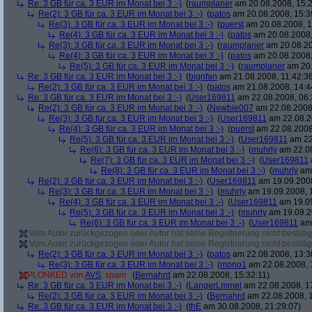
Re: 3 GB für ca. 3 EUR im Monat bei 3 :-)
(
raumplaner
am 20.08.2008, 15:2
Re(2): 3 GB für ca. 3 EUR im Monat bei 3 :-)
(
patos
am 20.08.2008, 15:3
Re(3): 3 GB für ca. 3 EUR im Monat bei 3 :-)
(
puerst
am 20.08.2008, 1
Re(4): 3 GB für ca. 3 EUR im Monat bei 3 :-)
(
patos
am 20.08.2008,
Re(3): 3 GB für ca. 3 EUR im Monat bei 3 :-)
(
raumplaner
am 20.08.20
Re(4): 3 GB für ca. 3 EUR im Monat bei 3 :-)
(
patos
am 20.08.2008,
Re(5): 3 GB für ca. 3 EUR im Monat bei 3 :-)
(
raumplaner
am 20.
Re: 3 GB für ca. 3 EUR im Monat bei 3 :-)
(
bignfan
am 21.08.2008, 11:42:3
Re(2): 3 GB für ca. 3 EUR im Monat bei 3 :-)
(
patos
am 21.08.2008, 14:4
Re: 3 GB für ca. 3 EUR im Monat bei 3 :-)
(
User169811
am 22.08.2008, 06:
Re(2): 3 GB für ca. 3 EUR im Monat bei 3 :-)
(
Newbie007
am 22.08.2008,
Re(3): 3 GB für ca. 3 EUR im Monat bei 3 :-)
(
User169811
am 22.08.2
Re(4): 3 GB für ca. 3 EUR im Monat bei 3 :-)
(
puerst
am 22.08.2008
Re(5): 3 GB für ca. 3 EUR im Monat bei 3 :-)
(
User169811
am 22
Re(6): 3 GB für ca. 3 EUR im Monat bei 3 :-)
(
muhrly
am 22.08
Re(7): 3 GB für ca. 3 EUR im Monat bei 3 :-)
(
User169811
Re(8): 3 GB für ca. 3 EUR im Monat bei 3 :-)
(
muhrly
am 
Re(2): 3 GB für ca. 3 EUR im Monat bei 3 :-)
(
User169811
am 19.09.2008
Re(3): 3 GB für ca. 3 EUR im Monat bei 3 :-)
(
muhrly
am 19.09.2008, 
Re(4): 3 GB für ca. 3 EUR im Monat bei 3 :-)
(
User169811
am 19.09
Re(5): 3 GB für ca. 3 EUR im Monat bei 3 :-)
(
muhrly
am 19.09.2
Re(6): 3 GB für ca. 3 EUR im Monat bei 3 :-)
(
User169811
am 
Vom Autor zurückgezogen oder Autor hat seine Registrierung nicht bestätig
Vom Autor zurückgezogen oder Autor hat seine Registrierung nicht bestätig
Re(2): 3 GB für ca. 3 EUR im Monat bei 3 :-)
(
patos
am 22.08.2008, 13:3
Re(3): 3 GB für ca. 3 EUR im Monat bei 3 :-)
(
mono1
am 22.08.2008, 
PLONKED von
AVS
: spam
(
Bernahrd
am 22.08.2008, 15:32:11)
Re: 3 GB für ca. 3 EUR im Monat bei 3 :-)
(
LangerLmmel
am 22.08.2008, 1
Re(2): 3 GB für ca. 3 EUR im Monat bei 3 :-)
(
Bernahrd
am 22.08.2008, 1
Re: 3 GB für ca. 3 EUR im Monat bei 3 :-)
(
thE
am 30.08.2008, 21:29:07)