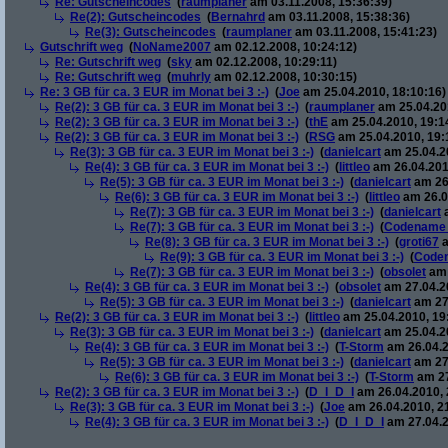
Re: Gutscheincodes
(
raumplaner
am 03.11.2008, 15:36:39)
Re(2): Gutscheincodes
(
Bernahrd
am 03.11.2008, 15:38:36)
Re(3): Gutscheincodes
(
raumplaner
am 03.11.2008, 15:41:23)
Gutschrift weg
(
NoName2007
am 02.12.2008, 10:24:12)
Re: Gutschrift weg
(
sky
am 02.12.2008, 10:29:11)
Re: Gutschrift weg
(
muhrly
am 02.12.2008, 10:30:15)
Re: 3 GB für ca. 3 EUR im Monat bei 3 :-)
(
Joe
am 25.04.2010, 18:10:16)
Re(2): 3 GB für ca. 3 EUR im Monat bei 3 :-)
(
raumplaner
am 25.04.201
Re(2): 3 GB für ca. 3 EUR im Monat bei 3 :-)
(
thE
am 25.04.2010, 19:1
Re(2): 3 GB für ca. 3 EUR im Monat bei 3 :-)
(
RSG
am 25.04.2010, 19:
Re(3): 3 GB für ca. 3 EUR im Monat bei 3 :-)
(
danielcart
am 25.04.20
Re(4): 3 GB für ca. 3 EUR im Monat bei 3 :-)
(
littleo
am 26.04.201
Re(5): 3 GB für ca. 3 EUR im Monat bei 3 :-)
(
danielcart
am 26.
Re(6): 3 GB für ca. 3 EUR im Monat bei 3 :-)
(
littleo
am 26.0
Re(7): 3 GB für ca. 3 EUR im Monat bei 3 :-)
(
danielcart
a
Re(7): 3 GB für ca. 3 EUR im Monat bei 3 :-)
(
Codename
Re(8): 3 GB für ca. 3 EUR im Monat bei 3 :-)
(
groti67
a
Re(9): 3 GB für ca. 3 EUR im Monat bei 3 :-)
(
Code
Re(7): 3 GB für ca. 3 EUR im Monat bei 3 :-)
(
obsolet
am 
Re(4): 3 GB für ca. 3 EUR im Monat bei 3 :-)
(
obsolet
am 27.04.20
Re(5): 3 GB für ca. 3 EUR im Monat bei 3 :-)
(
danielcart
am 27.
Re(2): 3 GB für ca. 3 EUR im Monat bei 3 :-)
(
littleo
am 25.04.2010, 19
Re(3): 3 GB für ca. 3 EUR im Monat bei 3 :-)
(
danielcart
am 25.04.20
Re(4): 3 GB für ca. 3 EUR im Monat bei 3 :-)
(
T-Storm
am 26.04.2
Re(5): 3 GB für ca. 3 EUR im Monat bei 3 :-)
(
danielcart
am 27.
Re(6): 3 GB für ca. 3 EUR im Monat bei 3 :-)
(
T-Storm
am 27
Re(2): 3 GB für ca. 3 EUR im Monat bei 3 :-)
(
D_I_D_I
am 26.04.2010, 
Re(3): 3 GB für ca. 3 EUR im Monat bei 3 :-)
(
Joe
am 26.04.2010, 2
Re(4): 3 GB für ca. 3 EUR im Monat bei 3 :-)
(
D_I_D_I
am 27.04.2