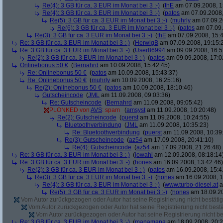
Re(4): 3 GB für ca. 3 EUR im Monat bei 3 :-)
(
thE
am 07.09.2008, 1
Re(4): 3 GB für ca. 3 EUR im Monat bei 3 :-)
(
patos
am 07.09.2008,
Re(5): 3 GB für ca. 3 EUR im Monat bei 3 :-)
(
muhrly
am 07.09.2
Re(6): 3 GB für ca. 3 EUR im Monat bei 3 :-)
(
patos
am 07.09.
Re(3): 3 GB für ca. 3 EUR im Monat bei 3 :-)
(
thE
am 07.09.2008, 15:4
Re: 3 GB für ca. 3 EUR im Monat bei 3 :-)
(
HerwigB
am 07.09.2008, 19:15:
Re: 3 GB für ca. 3 EUR im Monat bei 3 :-)
(
User86994
am 09.09.2008, 16:5
Re(2): 3 GB für ca. 3 EUR im Monat bei 3 :-)
(
patos
am 09.09.2008, 17:0
Onlinebonus 50 €
(
Bernahrd
am 10.09.2008, 15:42:45)
Re: Onlinebonus 50 €
(
patos
am 10.09.2008, 15:43:37)
Re: Onlinebonus 50 €
(
muhrly
am 10.09.2008, 16:25:16)
Re(2): Onlinebonus 50 €
(
patos
am 10.09.2008, 18:10:46)
Gutscheincode
(
JML
am 11.09.2008, 09:03:36)
Re: Gutscheincode
(
Bernahrd
am 11.09.2008, 09:05:42)
PLONKED von
AVS
: spam
(
amsyst
am 11.09.2008, 10:20:48)
Re(2): Gutscheincode
(
puerst
am 11.09.2008, 10:24:55)
Bluetoothverbindung
(
JML
am 11.09.2008, 10:35:23)
Re: Bluetoothverbindung
(
puerst
am 11.09.2008, 10:39
Re(3): Gutscheincode
(
az54
am 17.09.2008, 20:41:10)
Re(4): Gutscheincode
(
az54
am 17.09.2008, 21:26:48)
Re: 3 GB für ca. 3 EUR im Monat bei 3 :-)
(
jowahl
am 12.09.2008, 08:18:14
Re: 3 GB für ca. 3 EUR im Monat bei 3 :-)
(
hones
am 16.09.2008, 13:42:46)
Re(2): 3 GB für ca. 3 EUR im Monat bei 3 :-)
(
patos
am 16.09.2008, 15:4
Re(3): 3 GB für ca. 3 EUR im Monat bei 3 :-)
(
hones
am 16.09.2008, 1
Re(4): 3 GB für ca. 3 EUR im Monat bei 3 :-)
(
www.turbo-diesel.at
a
Re(5): 3 GB für ca. 3 EUR im Monat bei 3 :-)
(
hones
am 18.09.20
Vom Autor zurückgezogen oder Autor hat seine Registrierung nicht bestätig
Vom Autor zurückgezogen oder Autor hat seine Registrierung nicht bestä
Vom Autor zurückgezogen oder Autor hat seine Registrierung nicht bes
Re: 3 GB für ca. 3 EUR im Monat bei 3 :-)
(
manamana
am 18.09.2008, 20:2