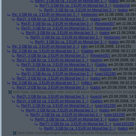
Re(6): 3 GB für ca. 3 EUR im Monat bei 3 :-)
(
patos
am 20.08.
Re(7): 3 GB für ca. 3 EUR im Monat bei 3 :-)
(
nastavnik
am 
Re(8): 3 GB für ca. 3 EUR im Monat bei 3 :-)
(
patos
am 2
Re: 3 GB für ca. 3 EUR im Monat bei 3 :-)
(
redseven
am 11.08.2008, 18:28:
Re(2): 3 GB für ca. 3 EUR im Monat bei 3 :-)
(
patos
am 11.08.2008, 18:3
Re(3): 3 GB für ca. 3 EUR im Monat bei 3 :-)
(
Newbie007
am 11.08.20
Re(3): 3 GB für ca. 3 EUR im Monat bei 3 :-)
(
redseven
am 11.08.2008
Re(4): 3 GB für ca. 3 EUR im Monat bei 3 :-)
(
patos
am 11.08.2008,
Re(5): 3 GB für ca. 3 EUR im Monat bei 3 :-)
(
redseven
am 11.08
Re(6): 3 GB für ca. 3 EUR im Monat bei 3 :-)
(
patos
am 20.08.
Re: 3 GB für ca. 3 EUR im Monat bei 3 :-)
(
sky
am 13.08.2008, 13:43:25)
Re: 3 GB für ca. 3 EUR im Monat bei 3 :-)
(
Gabbo
am 20.08.2008, 00:21:22
Re(2): 3 GB für ca. 3 EUR im Monat bei 3 :-)
(
Newbie007
am 20.08.2008,
Re(2): 3 GB für ca. 3 EUR im Monat bei 3 :-)
(
muhrly
am 20.08.2008, 00:
Re(3): 3 GB für ca. 3 EUR im Monat bei 3 :-)
(
Gabbo
am 20.08.2008, 
Re(4): 3 GB für ca. 3 EUR im Monat bei 3 :-)
(
muhrly
am 20.08.2008
Re(3): 3 GB für ca. 3 EUR im Monat bei 3 :-)
(
user182285
am 20.08.20
Re(2): 3 GB für ca. 3 EUR im Monat bei 3 :-)
(
patos
am 20.08.2008, 08:0
Re: 3 GB für ca. 3 EUR im Monat bei 3 :-)
(
mfdc1
am 20.08.2008, 09:32:22)
Re(2): 3 GB für ca. 3 EUR im Monat bei 3 :-)
(
patos
am 20.08.2008, 09:5
Vom Autor zurückgezogen oder Autor hat seine Registrierung nicht bestätig
Re(2): 3 GB für ca. 3 EUR im Monat bei 3 :-)
(
puerst
am 20.08.2008, 14:
Re(2): 3 GB für ca. 3 EUR im Monat bei 3 :-)
(
Gabbo
am 20.08.2008, 14:
Re(3): 3 GB für ca. 3 EUR im Monat bei 3 :-)
(
user182285
am 20.08.20
Re(4): 3 GB für ca. 3 EUR im Monat bei 3 :-)
(
patos
am 20.08.2008,
Re(5): 3 GB für ca. 3 EUR im Monat bei 3 :-)
(
user182285
am 20.
Re(6): 3 GB für ca. 3 EUR im Monat bei 3 :-)
(
patos
am 20.08.
Re(7): 3 GB für ca. 3 EUR im Monat bei 3 :-)
(
user182285
a
Re(8): 3 GB für ca. 3 EUR im Monat bei 3 :-)
(
patos
am 2
Vom Autor zurückgezogen oder Autor hat seine Registrierung nicht bestä