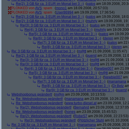
Re(2): 3 GB für ca. 3 EUR im Monat bei 3 :-)
(
patos
am 18.09.2008, 20:3
PLONKED von
AVS
: spam
(
mono1
am 18.09.2008, 20:57:03)
PLONKED von
AVS
: spam
(
User86994
am 19.09.2008, 17:36:54)
Re(2): 3 GB für ca. 3 EUR im Monat bei 3 :-)
(
patos
am 19.09.2008, 18:0
Re(2): 3 GB für ca. 3 EUR im Monat bei 3 :-)
(
muhrly
am 19.09.2008, 19:
Re(3): 3 GB für ca. 3 EUR im Monat bei 3 :-)
(
patos
am 19.09.2008, 20
Re(4): 3 GB für ca. 3 EUR im Monat bei 3 :-)
(
muhrly
am 19.09.2008
Re(5): 3 GB für ca. 3 EUR im Monat bei 3 :-)
(
patos
am 19.09.200
Re(6): 3 GB für ca. 3 EUR im Monat bei 3 :-)
(
deren
am 22.09.
Re(7): 3 GB für ca. 3 EUR im Monat bei 3 :-)
(
patos
am 22.0
Re(8): 3 GB für ca. 3 EUR im Monat bei 3 :-)
(
deren
am 2
Re: 3 GB für ca. 3 EUR im Monat bei 3 :-)
(
m@tt
am 21.09.2008, 11:05:47)
Re(2): 3 GB für ca. 3 EUR im Monat bei 3 :-)
(
puerst
am 21.09.2008, 11:0
Re(3): 3 GB für ca. 3 EUR im Monat bei 3 :-)
(
m@tt
am 21.09.2008, 13
Re(3): 3 GB für ca. 3 EUR im Monat bei 3 :-)
(
m@tt
am 21.09.2008, 13
Re(4): 3 GB für ca. 3 EUR im Monat bei 3 :-)
(
Newbie007
am 21.09.
Re(5): 3 GB für ca. 3 EUR im Monat bei 3 :-)
(
m@tt
am 21.09.200
Re(6): 3 GB für ca. 3 EUR im Monat bei 3 :-)
(
Newbie007
am 2
Re(7): 3 GB für ca. 3 EUR im Monat bei 3 :-)
(
manamana
a
Re(8): 3 GB für ca. 3 EUR im Monat bei 3 :-)
(
Dr.Betz
am 
Re(9): 3 GB für ca. 3 EUR im Monat bei 3 :-)
(
puerst
a
Webshopbonus geändert!
(
m@m
am 23.09.2008, 10:13:53)
Re: Webshopbonus geändert!
(
manamana
am 23.09.2008, 10:26:23)
Re: Webshopbonus geändert!
(
www.turbo-diesel.at
am 23.09.2008, 12:
Re(2): Webshopbonus geändert!
(
Bernahrd
am 23.09.2008, 12:37:05
Re: Webshopbonus geändert!
(
hones
am 23.09.2008, 15:45:52)
Re(2): Webshopbonus geändert!
(
RobeS7
am 29.09.2008, 22:23:53)
Re(3): Webshopbonus geändert!
(
Plötzlicher Stuhl
am 01.10.2008,
Re: 3 GB für ca. 3 EUR im Monat bei 3 :-)
(
manamana
am 25.09.2008, 20:3