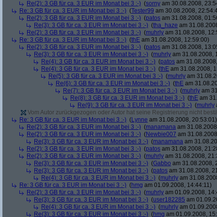
Re(2): 3 GB für ca. 3 EUR im Monat bei 3 :-)
(
sorny
am 30.08.2008, 23:5
Re: 3 GB für ca. 3 EUR im Monat bei 3 :-)
(
Tester99
am 30.08.2008, 22:54:
Re(2): 3 GB für ca. 3 EUR im Monat bei 3 :-)
(
patos
am 31.08.2008, 01:5
Re(3): 3 GB für ca. 3 EUR im Monat bei 3 :-)
(
tha_haze
am 31.08.2008
Re(2): 3 GB für ca. 3 EUR im Monat bei 3 :-)
(
muhrly
am 31.08.2008, 12:
Re: 3 GB für ca. 3 EUR im Monat bei 3 :-)
(
thE
am 31.08.2008, 12:59:00)
Re(2): 3 GB für ca. 3 EUR im Monat bei 3 :-)
(
patos
am 31.08.2008, 13:0
Re(3): 3 GB für ca. 3 EUR im Monat bei 3 :-)
(
muhrly
am 31.08.2008, 
Re(4): 3 GB für ca. 3 EUR im Monat bei 3 :-)
(
patos
am 31.08.2008,
Re(4): 3 GB für ca. 3 EUR im Monat bei 3 :-)
(
thE
am 31.08.2008, 1
Re(5): 3 GB für ca. 3 EUR im Monat bei 3 :-)
(
muhrly
am 31.08.2
Re(6): 3 GB für ca. 3 EUR im Monat bei 3 :-)
(
thE
am 31.08.20
Re(7): 3 GB für ca. 3 EUR im Monat bei 3 :-)
(
muhrly
am 31
Re(8): 3 GB für ca. 3 EUR im Monat bei 3 :-)
(
thE
am 31.
Re(9): 3 GB für ca. 3 EUR im Monat bei 3 :-)
(
muhrly
Vom Autor zurückgezogen oder Autor hat seine Registrierung nicht bestä
Re: 3 GB für ca. 3 EUR im Monat bei 3 :-)
(
Lynne
am 31.08.2008, 20:53:01)
Re(2): 3 GB für ca. 3 EUR im Monat bei 3 :-)
(
manamana
am 31.08.2008,
Re(2): 3 GB für ca. 3 EUR im Monat bei 3 :-)
(
Newbie007
am 31.08.2008,
Re(3): 3 GB für ca. 3 EUR im Monat bei 3 :-)
(
manamana
am 31.08.20
Re(2): 3 GB für ca. 3 EUR im Monat bei 3 :-)
(
patos
am 31.08.2008, 21:2
Re(2): 3 GB für ca. 3 EUR im Monat bei 3 :-)
(
muhrly
am 31.08.2008, 21:
Re(3): 3 GB für ca. 3 EUR im Monat bei 3 :-)
(
Gabbo
am 31.08.2008, 
Re(3): 3 GB für ca. 3 EUR im Monat bei 3 :-)
(
patos
am 31.08.2008, 21
Re(4): 3 GB für ca. 3 EUR im Monat bei 3 :-)
(
muhrly
am 31.08.2008
Re: 3 GB für ca. 3 EUR im Monat bei 3 :-)
(
hmg
am 01.09.2008, 14:44:11)
Re(2): 3 GB für ca. 3 EUR im Monat bei 3 :-)
(
muhrly
am 01.09.2008, 14:
Re(3): 3 GB für ca. 3 EUR im Monat bei 3 :-)
(
user182285
am 01.09.20
Re(4): 3 GB für ca. 3 EUR im Monat bei 3 :-)
(
muhrly
am 01.09.2008
Re(3): 3 GB für ca. 3 EUR im Monat bei 3 :-)
(
hmg
am 01.09.2008, 15: