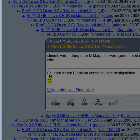
Re: 3 GB für ca. 3 EUR im Monat bei 3 :-)
(
thE
am 30.07.2008, 08:42:36)
Re(2): 3 GB für ca. 3 EUR im Monat bei 3 :-)
(
patos
am 30.07.2008, 08:4
Re(3): 3 GB für ca. 3 EUR im Monat bei 3 :-)
(
thE
am 30.07.2008, 08:5
Re(4): 3 GB für ca. 3 EUR im Monat bei 3 :-)
(
patos
am 30.07.2008,
Re(5): 3 GB für ca. 3 EUR im Monat bei 3 :-)
(
thE
am 30.07.2008,
Re(6): 3 GB für ca. 3 EUR im Monat bei 3 :-)
(
patos
am 30.07.
Re(7): 3 GB für ca. 3 EUR im Monat bei 3 :-)
(
Bernahrd
am 
Re(8): 3 GB für ca. 3 EUR im Monat bei 3 :-)
(
patos
am 3
^
Forum
Telekommunikation
#
4936848
Re(9): 3 GB für ca. 3 EUR im Monat bei 3 :-)
stimmt, verbindung über bt klappt hervorragend - blöd 
wird...
Falls ich argen Blödsinn verzapfe, bitte richtigstellen!
Re(8): 3 GB für ca. 3 EUR im Monat bei 3 :-)
(
Plötzlicher
Re: 3 GB für ca. 3 EUR im Monat bei 3 :-)
(
User150576
am 30.07.2008, 08:
Re(2): 3 GB für ca. 3 EUR im Monat bei 3 :-)
(
patos
am 30.07.2008, 08:5
Re(3): 3 GB für ca. 3 EUR im Monat bei 3 :-)
(
User150576
am 30.07.2
Re(4): 3 GB für ca. 3 EUR im Monat bei 3 :-)
(
patos
am 30.07.2008,
Re: 3 GB für ca. 3 EUR im Monat bei 3 :-)
(
Devil's Sidekick
am 30.07.2008, 