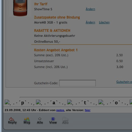
¸.·´
p
`·.¸
¸.·´
a
`·.¸
¸.·´
t
`·.¸
¸.·´
o
`·.¸
23.09.2008, 12:43 Uhr - Editiert von
patos
, alte Version:
hier