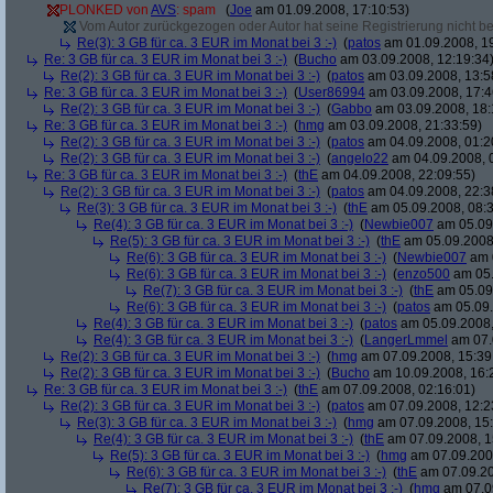
PLONKED von
AVS
: spam
(
Joe
am 01.09.2008, 17:10:53)
Vom Autor zurückgezogen oder Autor hat seine Registrierung nicht bes
Re(3): 3 GB für ca. 3 EUR im Monat bei 3 :-)
(
patos
am 01.09.2008, 19
Re: 3 GB für ca. 3 EUR im Monat bei 3 :-)
(
Bucho
am 03.09.2008, 12:19:34
Re(2): 3 GB für ca. 3 EUR im Monat bei 3 :-)
(
patos
am 03.09.2008, 13:5
Re: 3 GB für ca. 3 EUR im Monat bei 3 :-)
(
User86994
am 03.09.2008, 17:4
Re(2): 3 GB für ca. 3 EUR im Monat bei 3 :-)
(
Gabbo
am 03.09.2008, 18:
Re: 3 GB für ca. 3 EUR im Monat bei 3 :-)
(
hmg
am 03.09.2008, 21:33:59)
Re(2): 3 GB für ca. 3 EUR im Monat bei 3 :-)
(
patos
am 04.09.2008, 01:2
Re(2): 3 GB für ca. 3 EUR im Monat bei 3 :-)
(
angelo22
am 04.09.2008, 
Re: 3 GB für ca. 3 EUR im Monat bei 3 :-)
(
thE
am 04.09.2008, 22:09:55)
Re(2): 3 GB für ca. 3 EUR im Monat bei 3 :-)
(
patos
am 04.09.2008, 22:3
Re(3): 3 GB für ca. 3 EUR im Monat bei 3 :-)
(
thE
am 05.09.2008, 08:3
Re(4): 3 GB für ca. 3 EUR im Monat bei 3 :-)
(
Newbie007
am 05.09.
Re(5): 3 GB für ca. 3 EUR im Monat bei 3 :-)
(
thE
am 05.09.2008,
Re(6): 3 GB für ca. 3 EUR im Monat bei 3 :-)
(
Newbie007
am 0
Re(6): 3 GB für ca. 3 EUR im Monat bei 3 :-)
(
enzo500
am 05.
Re(7): 3 GB für ca. 3 EUR im Monat bei 3 :-)
(
thE
am 05.09.
Re(6): 3 GB für ca. 3 EUR im Monat bei 3 :-)
(
patos
am 05.09.
Re(4): 3 GB für ca. 3 EUR im Monat bei 3 :-)
(
patos
am 05.09.2008,
Re(4): 3 GB für ca. 3 EUR im Monat bei 3 :-)
(
LangerLmmel
am 07.
Re(2): 3 GB für ca. 3 EUR im Monat bei 3 :-)
(
hmg
am 07.09.2008, 15:39
Re(2): 3 GB für ca. 3 EUR im Monat bei 3 :-)
(
Bucho
am 10.09.2008, 16:
Re: 3 GB für ca. 3 EUR im Monat bei 3 :-)
(
thE
am 07.09.2008, 02:16:01)
Re(2): 3 GB für ca. 3 EUR im Monat bei 3 :-)
(
patos
am 07.09.2008, 12:2
Re(3): 3 GB für ca. 3 EUR im Monat bei 3 :-)
(
hmg
am 07.09.2008, 15:
Re(4): 3 GB für ca. 3 EUR im Monat bei 3 :-)
(
thE
am 07.09.2008, 1
Re(5): 3 GB für ca. 3 EUR im Monat bei 3 :-)
(
hmg
am 07.09.2008
Re(6): 3 GB für ca. 3 EUR im Monat bei 3 :-)
(
thE
am 07.09.20
Re(7): 3 GB für ca. 3 EUR im Monat bei 3 :-)
(
hmg
am 07.09