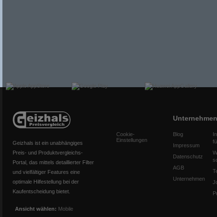
Unternehme
Cookie-
Blog
I
Einstellungen
f
Geizhals ist ein unabhängiges
Impressum
Preis- und Produktvergleichs-
W
Datenschutz
s
Portal, das mittels detaillierter Filter
AGB
T
und vielfältiger Features eine
Unternehmen
optimale Hilfestellung bei der
J
Kaufentscheidung bietet.
P
Ansicht wählen:
Mobile