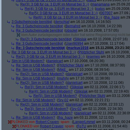
Re(2): 3 GB für ca. 3 EUR im Monat bei 3 :-)
(
patos
am 25.09.2008, 20:3
Re(3): 3 GB für ca. 3 EUR im Monat bei 3 :-)
(
manamana
am 25.09.20
Re(4): 3 GB für ca. 3 EUR im Monat bei 3 :-)
(
patos
am 25.09.2008,
Re(5): 3 GB für ca. 3 EUR im Monat bei 3 :-)
(
007007
am 27.09.2
Re(6): 3 GB für ca. 3 EUR im Monat bei 3 :-)
(
tha_haze
am 29.
3 Gutscheincode benötigt
(
derschlaf
am 16.10.2008, 14:16:50)
Re: 3 Gutscheincode benötigt
(
Bernahrd
am 16.10.2008, 14:22:39)
Re: 3 Gutscheincode benötigt
(
obsolet
am 16.10.2008, 17:57:05)
Vom Autor zurückgezogen oder Autor hat seine Registrierung nicht bes
Re(2): 3 Gutscheincode benötigt
(
Slikslak
am 02.11.2008, 22:07:16)
Re: 3 Gutscheincode benötigt
(
User86994
am 17.10.2008, 11:17:04)
Re: 3 Gutscheincode benötigt
(
markus1016
am 15.11.2008, 23:21:30
Re: 3 GB für ca. 3 EUR im Monat bei 3 :-)
(
Plötzlicher Stuhl
am 16.10.2008,
Re(2): 3 GB für ca. 3 EUR im Monat bei 3 :-)
(
esemes
am 16.10.2008, 20
Sim in USB Modem?
(
danielcart
am 17.10.2008, 08:20:36)
Re: Sim in USB Modem?
(
Plötzlicher Stuhl
am 17.10.2008, 08:37:00)
Re: Sim in USB Modem?
(
MikE_
am 17.10.2008, 08:39:54)
Re(2): Sim in USB Modem?
(
danielcart
am 17.10.2008, 09:33:41)
Re: Sim in USB Modem?
(
muhrly
am 17.10.2008, 11:38:06)
Re(2): Sim in USB Modem?
(
danielcart
am 17.10.2008, 12:11:06)
Re(3): Sim in USB Modem?
(
Slikslak
am 02.11.2008, 22:06:17)
Re(4): Sim in USB Modem?
(
Slikslak
am 02.11.2008, 22:19:40)
Re(5): Sim in USB Modem?
(
Plötzlicher Stuhl
am 03.11.2008,
Re: Sim in USB Modem?
(
Srv-02
am 02.11.2008, 22:21:21)
Re(2): Sim in USB Modem?
(
danielcart
am 02.11.2008, 22:33:12)
Re(3): Sim in USB Modem?
(
Srv-02
am 02.11.2008, 22:34:30)
Re(4): Sim in USB Modem?
(
danielcart
am 02.11.2008, 22:36:0
Re: Sim in USB Modem?
(
tha_haze
am 03.11.2008, 12:11:02)
PLONKED von
Robert Craven
: spam
(
LangerLmmel
am 03.11.2008, 00:24
PLONKED von
Robert Craven
: spam
(
FoTU
am 03.11.2008, 01:54:40)