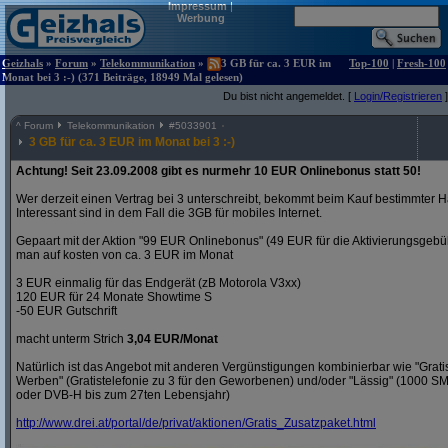
Impressum
|
Werbung
Geizhals
»
Forum
»
Telekommunikation
»
3 GB für ca. 3 EUR im
Top-100
|
Fresh-100
Monat bei 3 :-) (371 Beiträge, 18949 Mal gelesen)
Du bist nicht angemeldet. [
Login/Registrieren
]
^
Forum
Telekommunikation
#
5033901
3 GB für ca. 3 EUR im Monat bei 3 :-)
Achtung! Seit 23.09.2008 gibt es nurmehr 10 EUR Onlinebonus statt 50!
Wer derzeit einen Vertrag bei 3 unterschreibt, bekommt beim Kauf bestimmter H
Interessant sind in dem Fall die 3GB für mobiles Internet.
Gepaart mit der Aktion "99 EUR Onlinebonus" (49 EUR für die Aktivierungsgeb
man auf kosten von ca. 3 EUR im Monat
3 EUR einmalig für das Endgerät (zB Motorola V3xx)
120 EUR für 24 Monate Showtime S
-50 EUR Gutschrift
macht unterm Strich
3,04 EUR/Monat
Natürlich ist das Angebot mit anderen Vergünstigungen kombinierbar wie "Gra
Werben" (Gratistelefonie zu 3 für den Geworbenen) und/oder "Lässig" (1000 S
oder DVB-H bis zum 27ten Lebensjahr)
http:/
/
www.drei.at/
portal/
de/
privat/
aktionen/
Gratis_Zusatzpaket.html