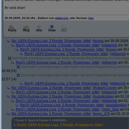
Ihr seid dran!
30.09.2009, 20:34 Uhr - Editiert von
gibberish
, alte Version:
hier
Re: UEFA-Europa-Liga, 2 Runde, Prognosen, bitte!
(
hones
am 30.09.2009,
Re(2): UEFA-Europa-Liga, 2 Runde, Prognosen, bitte!
(
gibberish
am 30.
Re(3): UEFA-Europa-Liga, 2 Runde, Prognosen, bitte!
(
hones
am 30.0
Re(4): UEFA-Europa-Liga, 2 Runde, Prognosen, bitte!
(
gibberish
a
Vom Autor zurückgezogen oder Autor hat seine Registrierung nicht bestätig
Re(2): UEFA-Europa-Liga, 2 Runde, Prognosen, bitte!
(
gibberish
am 30.
Vom Autor zurückgezogen oder Autor hat seine Registrierung nicht bes
20:46:24)
Vom Autor zurückgezogen oder Autor hat seine Registrierung nicht bes
22:57:14)
Re(4): UEFA-Europa-Liga, 2 Runde, Prognosen, bitte!
(
gibberish
a
Re: UEFA-Europa-Liga, 2 Runde, Prognosen, bitte!
(
Robert Craven
am 30.0
Re(2): UEFA-Europa-Liga, 2 Runde, Prognosen, bitte!
(
gibberish
am 30.
Re: UEFA-Europa-Liga, 2 Runde, Prognosen, bitte!
(
quasikonkav
am 01.10
Re(2): UEFA-Europa-Liga, 2 Runde, Prognosen, bitte!
(
gibberish
am 01.
Re(3): UEFA-Europa-Liga, 2 Runde, Prognosen, bitte!
(
quasikonkav
a
Re(2): UEFA-Europa-Liga, 2 Runde, Prognosen, bitte!
(
John_Doe
am 01
Re: UEFA-Europa-Liga, 2 Runde, Prognosen, bitte!
(
bono_d70
am 01.10.20
^
Forum
Sport & Freizeit
#
5686903
Re(2): UEFA-Europa-Liga, 2 Runde, Prognosen, bitte!