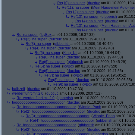
Re(10): na super
(
ducduc
am 01.10.2009, 19:4
Re(11): na super
(
Mein Haus-mein Auto-mei
Re(12): na super
(
ducduc
am 01.10.2009,
Re(13): na super
(
gibberish
am 01.10.2
Re(14): na super
(
ducduc
am 01.10.
Re(13): na super
(
Mein Haus-mein Aut
Re(14): na super
(
ducduc
am 01.10.
Re: na super
(
IcyBox
am 01.10.2009, 19:37:32)
Re(2): na super
(
ducduc
am 01.10.2009, 19:40:00)
Re(3): na super
(
gibberish
am 01.10.2009, 19:40:42)
Re(4): na super
(
ducduc
am 01.10.2009, 19:42:43)
Re(5): na super
(
King_Uli
am 01.10.2009, 19:44:04)
Re(6): na super
(
ducduc
am 01.10.2009, 19:44:58)
Re(6): na super
(
gibberish
am 01.10.2009, 19:45:29)
Re(5): na super
(
IcyBox
am 01.10.2009, 19:47:20)
Re(6): na super
(
ducduc
am 01.10.2009, 19:47:56)
Re(7): na super
(
IcyBox
am 01.10.2009, 19:50:52)
Re(8): na super
(
ducduc
am 01.10.2009, 20:06:35)
Re(9): na super
(
IcyBox
am 01.10.2009, 20:07:18
halbzeit
(
ducduc
am 01.10.2009, 19:47:33)
werder führt mit 2:0
(
ducduc
am 01.10.2009, 20:07:12)
Re: werder führt mit 2:0
(
gibberish
am 01.10.2009, 20:08:27)
toooooooooooooooooooooooor
(
ducduc
am 01.10.2009, 20:33:00)
Re: toooooooooooooooooooooooor
(
Winnie_Pooh
am 01.10.2009, 20:
Re(2): toooooooooooooooooooooooor
(
ducduc
am 01.10.2009, 20:3
Re(3): toooooooooooooooooooooooor
(
Winnie_Pooh
am 01.10.20
Re(4): toooooooooooooooooooooooor
(
gibberish
am 01.10.200
Re: toooooooooooooooooooooooor
(
gibberish
am 01.10.2009, 20:34:2
Re(2): toooooooooooooooooooooooor
(
ducduc
am 01.10.2009, 20:3
Re(3): toooooooooooooooooooooooor
(
gibberish
am 01.10.2009, 