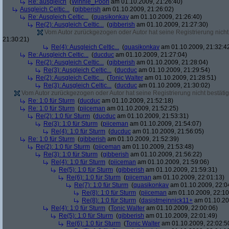
Re: ausgleich
(
Winnie_Pooh
am 01.10.2009, 21:26:40)
Ausgleich Celtic...
(
gibberish
am 01.10.2009, 21:26:02)
Re: Ausgleich Celtic...
(
quasikonkav
am 01.10.2009, 21:26:40)
Re(2): Ausgleich Celtic...
(
gibberish
am 01.10.2009, 21:27:30)
Vom Autor zurückgezogen oder Autor hat seine Registrierung nicht 
21:30:21)
Re(4): Ausgleich Celtic...
(
quasikonkav
am 01.10.2009, 21:32:4
Re: Ausgleich Celtic...
(
ducduc
am 01.10.2009, 21:27:04)
Re(2): Ausgleich Celtic...
(
gibberish
am 01.10.2009, 21:28:04)
Re(3): Ausgleich Celtic...
(
ducduc
am 01.10.2009, 21:29:54)
Re(2): Ausgleich Celtic...
(
Tonic Walter
am 01.10.2009, 21:28:51)
Re(3): Ausgleich Celtic...
(
ducduc
am 01.10.2009, 21:30:02)
Vom Autor zurückgezogen oder Autor hat seine Registrierung nicht bestätig
Re: 1:0 für Sturm
(
ducduc
am 01.10.2009, 21:52:18)
Re: 1:0 für Sturm
(
piiceman
am 01.10.2009, 21:52:25)
Re(2): 1:0 für Sturm
(
ducduc
am 01.10.2009, 21:53:31)
Re(3): 1:0 für Sturm
(
piiceman
am 01.10.2009, 21:54:07)
Re(4): 1:0 für Sturm
(
ducduc
am 01.10.2009, 21:56:05)
Re: 1:0 für Sturm
(
gibberish
am 01.10.2009, 21:52:39)
Re(2): 1:0 für Sturm
(
piiceman
am 01.10.2009, 21:53:48)
Re(3): 1:0 für Sturm
(
gibberish
am 01.10.2009, 21:56:22)
Re(4): 1:0 für Sturm
(
piiceman
am 01.10.2009, 21:59:06)
Re(5): 1:0 für Sturm
(
gibberish
am 01.10.2009, 21:59:31)
Re(6): 1:0 für Sturm
(
piiceman
am 01.10.2009, 22:01:13)
Re(7): 1:0 für Sturm
(
quasikonkav
am 01.10.2009, 22:0
Re(8): 1:0 für Sturm
(
piiceman
am 01.10.2009, 22:10
Re(8): 1:0 für Sturm
(
dasistmeinnick11+
am 01.10.20
Re(4): 1:0 für Sturm
(
Tonic Walter
am 01.10.2009, 22:00:06)
Re(5): 1:0 für Sturm
(
gibberish
am 01.10.2009, 22:01:49)
Re(6): 1:0 für Sturm
(
Tonic Walter
am 01.10.2009, 22:02:5