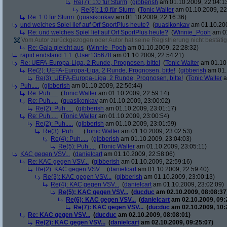
Re(7): 1:0 für Sturm
(
gibberish
am 01.10.2009, 22:04:1
Re(8): 1:0 für Sturm
(
Tonic Walter
am 01.10.2009, 22
Re: 1:0 für Sturm
(
quasikonkav
am 01.10.2009, 22:16:36)
und welches Spiel lief auf Orf SportPlus heute?
(
quasikonkav
am 01.10.200
Re: und welches Spiel lief auf Orf SportPlus heute?
(
Winnie_Pooh
am 01
Vom Autor zurückgezogen oder Autor hat seine Registrierung nicht bestätig
Re: Gala gleicht aus
(
Winnie_Pooh
am 01.10.2009, 22:28:32)
rapid endstand 1:1
(
User135678
am 01.10.2009, 22:54:21)
Re: UEFA-Europa-Liga, 2 Runde, Prognosen, bitte!
(
Tonic Walter
am 01.10.
Re(2): UEFA-Europa-Liga, 2 Runde, Prognosen, bitte!
(
gibberish
am 01.
Re(3): UEFA-Europa-Liga, 2 Runde, Prognosen, bitte!
(
Tonic Walter
a
Puh.....
(
gibberish
am 01.10.2009, 22:56:44)
Re: Puh.....
(
Tonic Walter
am 01.10.2009, 22:59:14)
Re: Puh.....
(
quasikonkav
am 01.10.2009, 23:00:02)
Re(2): Puh.....
(
gibberish
am 01.10.2009, 23:01:17)
Re: Puh.....
(
Tonic Walter
am 01.10.2009, 23:00:54)
Re(2): Puh.....
(
gibberish
am 01.10.2009, 23:01:59)
Re(3): Puh.....
(
Tonic Walter
am 01.10.2009, 23:02:53)
Re(4): Puh.....
(
gibberish
am 01.10.2009, 23:04:03)
Re(5): Puh.....
(
Tonic Walter
am 01.10.2009, 23:05:11)
KAC gegen VSV...
(
danielcart
am 01.10.2009, 22:58:06)
Re: KAC gegen VSV...
(
gibberish
am 01.10.2009, 22:59:16)
Re(2): KAC gegen VSV...
(
danielcart
am 01.10.2009, 22:59:40)
Re(3): KAC gegen VSV...
(
gibberish
am 01.10.2009, 23:00:13)
Re(4): KAC gegen VSV...
(
danielcart
am 01.10.2009, 23:02:09)
Re(5): KAC gegen VSV...
(
ducduc
am 02.10.2009, 08:08:37
Re(6): KAC gegen VSV...
(
danielcart
am 02.10.2009, 09:
Re(7): KAC gegen VSV...
(
ducduc
am 02.10.2009, 10:
Re: KAC gegen VSV...
(
ducduc
am 02.10.2009, 08:08:01)
Re(2): KAC gegen VSV...
(
danielcart
am 02.10.2009, 09:25:07)