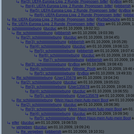
Re(3): UEFA-Europa-Liga, 2 Runde, Prognosen, bitte!
(
IcyBox
am 01.
Re(4): UEFA-Europa-Liga, 2 Runde, Prognosen, bitte!
(
gibberish
a
Re(5): UEFA-Europa-Liga, 2 Runde, Prognosen, bitte!
(
IcyBox
a
Re(6): UEFA-Europa-Liga, 2 Runde, Prognosen, bitte!
(
gibbe
Re: UEFA-Europa-Liga, 2 Runde, Prognosen, bitte!
(
RaStaDeluXe
am 01.1
Re: UEFA-Europa-Liga, 2 Runde, Prognosen, bitte!
(
Alex
am 01.10.2009, 1
schiiiiiiiiiiiiiiiebung
(
ducduc
am 01.10.2009, 19:02:31)
Re: schiiiiiiiiiiiiiiiebung
(
gibberish
am 01.10.2009, 19:03:39)
Re(2): schiiiiiiiiiiiiiiiebung
(
ducduc
am 01.10.2009, 19:04:45)
Re(3): schiiiiiiiiiiiiiiiebung
(
gibberish
am 01.10.2009, 19:05:28)
Re(4): schiiiiiiiiiiiiiiiebung
(
ducduc
am 01.10.2009, 19:06:12)
Re(5): schiiiiiiiiiiiiiiiebung
(
gibberish
am 01.10.2009, 19:07:4
Re(6): schiiiiiiiiiiiiiiiebung
(
ducduc
am 01.10.2009, 19:10:0
Re(7): schiiiiiiiiiiiiiiiebung
(
gibberish
am 01.10.2009, 19
Re(3): schiiiiiiiiiiiiiiiebung
(
IcyBox
am 01.10.2009, 19:08:43)
Re(4): schiiiiiiiiiiiiiiiebung
(
Winnie_Pooh
am 01.10.2009, 19:46:
Re(5): schiiiiiiiiiiiiiiiebung
(
IcyBox
am 01.10.2009, 19:49:33)
Re: schiiiiiiiiiiiiiiiebung
(
User135678
am 01.10.2009, 19:04:24)
Re(2): schiiiiiiiiiiiiiiiebung
(
ducduc
am 01.10.2009, 19:05:02)
Re(3): schiiiiiiiiiiiiiiiebung
(
User135678
am 01.10.2009, 19:06:15)
Re(4): schiiiiiiiiiiiiiiiebung
(
ducduc
am 01.10.2009, 19:06:55)
Re(5): schiiiiiiiiiiiiiiiebung
(
User135678
am 01.10.2009, 19:0
Re: schiiiiiiiiiiiiiiiebung
(
Mein Haus-mein Auto-mein Boot
am 01.10.2009,
Re(2): schiiiiiiiiiiiiiiiebung
(
ducduc
am 01.10.2009, 19:06:36)
Re(3): schiiiiiiiiiiiiiiiebung
(
Mein Haus-mein Auto-mein Boot
am 01.
Re(4): schiiiiiiiiiiiiiiiebung
(
ducduc
am 01.10.2009, 19:09:34)
Re(5): schiiiiiiiiiiiiiiiebung
(
Mein Haus-mein Auto-mein Boot
a
elfer
(
ducduc
am 01.10.2009, 19:08:53)
vergeben
(
ducduc
am 01.10.2009, 19:09:24)
Re: vergeben
(
gibberish
am 01.10.2009, 19:10:31)