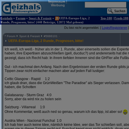
Impressum
|
Werbung
Geizhals
»
Forum
»
Sport & Freizeit
»
UEFA-Europa-Liga, 2
Top-100
|
Fresh-100
Runde, Prognosen, bitte! (440 Beiträge, 12872 Mal gelesen)
Du bist nicht angemeldet. [
Login/Registrieren
]
^
Forum
Sport & Freizeit
#
5686101
UEFA-Europa-Liga, 2 Runde, Prognosen, bitte!
Ich weiß, ich weiß - früher als in der 1. Runde, aber einerseits sollen die Exper
haben, ihre Expertisen abzuschließen (gell, ducduc?) und andererseits hat die
gezeigt, dass ich Recht hab: In ihrem tiefsten Inneren sind die GHFler alle Fußb
Gut - ich machmal den Anfang. Nach den Ergebnissen der ersten Runde gibts ja
Tippen zwar nicht einfacher machen aber auf jeden Fall lustiger:
Celtic Glasgow - Rapid 1:2
ich glaub dran, dass die GrünWeißen "The Paradise" als Sieger verlassen. D
haben, die Schotten
Galatasaray - Sturm Graz 4:0
Sorry, aber da wird nix zu holen sein
Salzburg - Villarreal 1:0
Ohne Kommentar, weiß auch ned so genau, warum ich das tipp, ist aber so!
Austria Wien - Nacional Funchal 1:0
Ich hab hier auch keine Idee, nämlich keine Idee, wer das Tor schießen soll, abe
waren sie in dieser Saison recht gut. Funchal kennt man nicht wirklich, drum vors