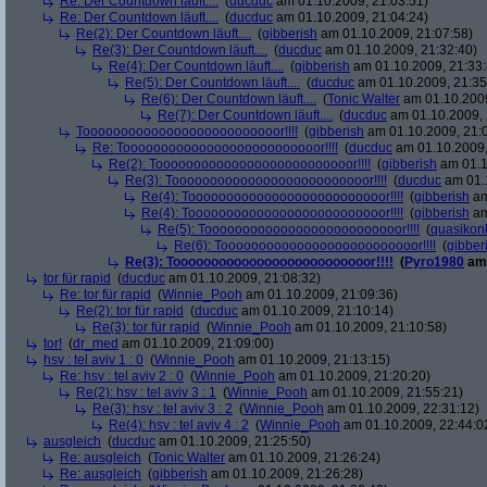
Re: Der Countdown läuft....
(
ducduc
am 01.10.2009, 21:03:51)
Re: Der Countdown läuft....
(
ducduc
am 01.10.2009, 21:04:24)
Re(2): Der Countdown läuft....
(
gibberish
am 01.10.2009, 21:07:58)
Re(3): Der Countdown läuft....
(
ducduc
am 01.10.2009, 21:32:40)
Re(4): Der Countdown läuft....
(
gibberish
am 01.10.2009, 21:33:
Re(5): Der Countdown läuft....
(
ducduc
am 01.10.2009, 21:35
Re(6): Der Countdown läuft....
(
Tonic Walter
am 01.10.2009
Re(7): Der Countdown läuft....
(
ducduc
am 01.10.2009, 
Toooooooooooooooooooooooooor!!!!
(
gibberish
am 01.10.2009, 21:
Re: Toooooooooooooooooooooooooor!!!!
(
ducduc
am 01.10.2009,
Re(2): Toooooooooooooooooooooooooor!!!!
(
gibberish
am 01.1
Re(3): Toooooooooooooooooooooooooor!!!!
(
ducduc
am 01.1
Re(4): Toooooooooooooooooooooooooor!!!!
(
gibberish
am
Re(4): Toooooooooooooooooooooooooor!!!!
(
gibberish
am
Re(5): Toooooooooooooooooooooooooor!!!!
(
quasikon
Re(6): Toooooooooooooooooooooooooor!!!!
(
gibber
Re(3): Toooooooooooooooooooooooooor!!!!
(
Pyro1980
am 
tor für rapid
(
ducduc
am 01.10.2009, 21:08:32)
Re: tor für rapid
(
Winnie_Pooh
am 01.10.2009, 21:09:36)
Re(2): tor für rapid
(
ducduc
am 01.10.2009, 21:10:14)
Re(3): tor für rapid
(
Winnie_Pooh
am 01.10.2009, 21:10:58)
tor!
(
dr_med
am 01.10.2009, 21:09:00)
hsv : tel aviv 1 : 0
(
Winnie_Pooh
am 01.10.2009, 21:13:15)
Re: hsv : tel aviv 2 : 0
(
Winnie_Pooh
am 01.10.2009, 21:20:20)
Re(2): hsv : tel aviv 3 : 1
(
Winnie_Pooh
am 01.10.2009, 21:55:21)
Re(3): hsv : tel aviv 3 : 2
(
Winnie_Pooh
am 01.10.2009, 22:31:12)
Re(4): hsv : tel aviv 4 : 2
(
Winnie_Pooh
am 01.10.2009, 22:44:0
ausgleich
(
ducduc
am 01.10.2009, 21:25:50)
Re: ausgleich
(
Tonic Walter
am 01.10.2009, 21:26:24)
Re: ausgleich
(
gibberish
am 01.10.2009, 21:26:28)