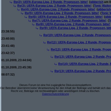
Re(2): UEFA-Europa-Liga, 2 Runde, Prognosen, bitte!
(
gibberish
am 01
Re(3): UEFA-Europa-Liga, 2 Runde, Prognosen, bitte!
(
Tonic Walte
Re(4): UEFA-Europa-Liga, 2 Runde, Prognosen, bitte!
(
gibberish
Re(5): UEFA-Europa-Liga, 2 Runde, Prognosen, bitte!
(
Tonic 
Re(6): UEFA-Europa-Liga, 2 Runde, Prognosen, bitte!
(
gibb
Re(7): UEFA-Europa-Liga, 2 Runde, Prognosen, bitte!
(
T
Re(8): UEFA-Europa-Liga, 2 Runde, Prognosen, bitte!
Re(9): UEFA-Europa-Liga, 2 Runde, Prognosen, bitt
23:38:55)
Re(10): UEFA-Europa-Liga, 2 Runde, Prognosen, 
23:40:00)
Re(11): UEFA-Europa-Liga, 2 Runde, Prognose
23:41:48)
Re(12): UEFA-Europa-Liga, 2 Runde, Progno
23:42:37)
Re(13): UEFA-Europa-Liga, 2 Runde, Pro
01.10.2009, 23:44:04)
Re(14): UEFA-Europa-Liga, 2 Runde, P
01.10.2009, 23:45:39)
Re(13): UEFA-Europa-Liga, 2 Runde, Pro
08:07:32)
Dieses Forum ist eine frei zugängliche Diskussionsplattform.
Der Betreiber übernimmt keine Verantwortung für den Inhalt der Beiträge und behält sich das
Recht vor, Beiträge mit rechtswidrigem oder anstößigem Inhalt zu löschen.
Datenschutzerklärung