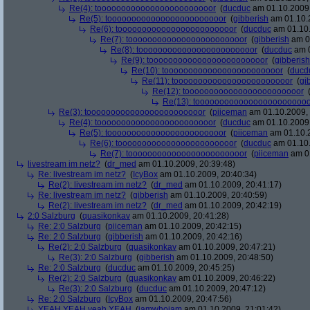
Re(4): toooooooooooooooooooooooor
(
ducduc
am 01.10.2009,
Re(5): toooooooooooooooooooooooor
(
gibberish
am 01.10.2
Re(6): toooooooooooooooooooooooor
(
ducduc
am 01.10.
Re(7): toooooooooooooooooooooooor
(
gibberish
am 01
Re(8): toooooooooooooooooooooooor
(
ducduc
am 0
Re(9): toooooooooooooooooooooooor
(
gibberish
Re(10): toooooooooooooooooooooooor
(
ducd
Re(11): toooooooooooooooooooooooor
(
gi
Re(12): toooooooooooooooooooooooor
Re(13): toooooooooooooooooooooooo
Re(3): toooooooooooooooooooooooor
(
piiceman
am 01.10.2009, 
Re(4): toooooooooooooooooooooooor
(
ducduc
am 01.10.2009,
Re(5): toooooooooooooooooooooooor
(
piiceman
am 01.10.2
Re(6): toooooooooooooooooooooooor
(
ducduc
am 01.10.
Re(7): toooooooooooooooooooooooor
(
piiceman
am 01
livestream im netz?
(
dr_med
am 01.10.2009, 20:39:48)
Re: livestream im netz?
(
IcyBox
am 01.10.2009, 20:40:34)
Re(2): livestream im netz?
(
dr_med
am 01.10.2009, 20:41:17)
Re: livestream im netz?
(
gibberish
am 01.10.2009, 20:40:59)
Re(2): livestream im netz?
(
dr_med
am 01.10.2009, 20:42:19)
2:0 Salzburg
(
quasikonkav
am 01.10.2009, 20:41:28)
Re: 2:0 Salzburg
(
piiceman
am 01.10.2009, 20:42:15)
Re: 2:0 Salzburg
(
gibberish
am 01.10.2009, 20:42:16)
Re(2): 2:0 Salzburg
(
quasikonkav
am 01.10.2009, 20:47:21)
Re(3): 2:0 Salzburg
(
gibberish
am 01.10.2009, 20:48:50)
Re: 2:0 Salzburg
(
ducduc
am 01.10.2009, 20:45:25)
Re(2): 2:0 Salzburg
(
quasikonkav
am 01.10.2009, 20:46:22)
Re(3): 2:0 Salzburg
(
ducduc
am 01.10.2009, 20:47:12)
Re: 2:0 Salzburg
(
IcyBox
am 01.10.2009, 20:47:56)
YEAH YEAH yeah YEAH
(
iamwhoiam
am 01.10.2009, 21:01:42)