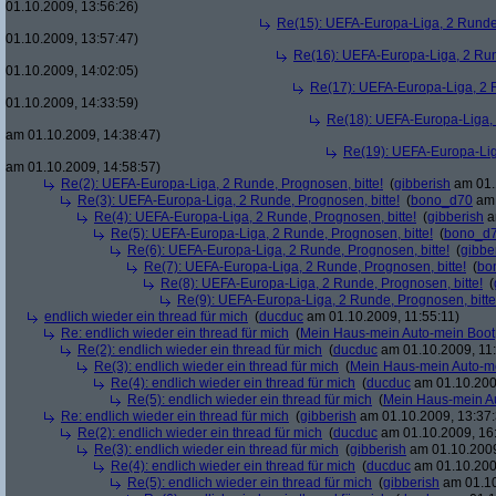
01.10.2009, 13:56:26)
Re(15): UEFA-Europa-Liga, 2 Runde,
01.10.2009, 13:57:47)
Re(16): UEFA-Europa-Liga, 2 Run
01.10.2009, 14:02:05)
Re(17): UEFA-Europa-Liga, 2 R
01.10.2009, 14:33:59)
Re(18): UEFA-Europa-Liga, 
am 01.10.2009, 14:38:47)
Re(19): UEFA-Europa-Liga
am 01.10.2009, 14:58:57)
Re(2): UEFA-Europa-Liga, 2 Runde, Prognosen, bitte!
(
gibberish
am 01.
Re(3): UEFA-Europa-Liga, 2 Runde, Prognosen, bitte!
(
bono_d70
am 
Re(4): UEFA-Europa-Liga, 2 Runde, Prognosen, bitte!
(
gibberish
a
Re(5): UEFA-Europa-Liga, 2 Runde, Prognosen, bitte!
(
bono_d
Re(6): UEFA-Europa-Liga, 2 Runde, Prognosen, bitte!
(
gibbe
Re(7): UEFA-Europa-Liga, 2 Runde, Prognosen, bitte!
(
bo
Re(8): UEFA-Europa-Liga, 2 Runde, Prognosen, bitte!
(
Re(9): UEFA-Europa-Liga, 2 Runde, Prognosen, bitte
endlich wieder ein thread für mich
(
ducduc
am 01.10.2009, 11:55:11)
Re: endlich wieder ein thread für mich
(
Mein Haus-mein Auto-mein Boot
Re(2): endlich wieder ein thread für mich
(
ducduc
am 01.10.2009, 11:
Re(3): endlich wieder ein thread für mich
(
Mein Haus-mein Auto-m
Re(4): endlich wieder ein thread für mich
(
ducduc
am 01.10.200
Re(5): endlich wieder ein thread für mich
(
Mein Haus-mein A
Re: endlich wieder ein thread für mich
(
gibberish
am 01.10.2009, 13:37:
Re(2): endlich wieder ein thread für mich
(
ducduc
am 01.10.2009, 16
Re(3): endlich wieder ein thread für mich
(
gibberish
am 01.10.2009
Re(4): endlich wieder ein thread für mich
(
ducduc
am 01.10.200
Re(5): endlich wieder ein thread für mich
(
gibberish
am 01.10