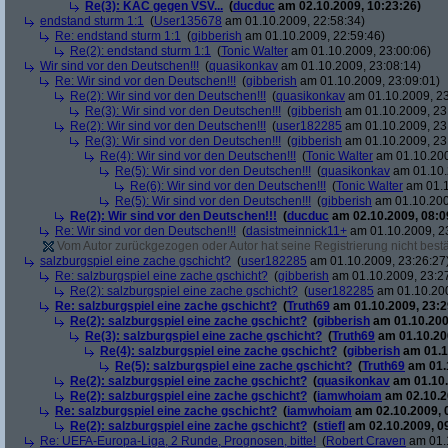
Re(3): KAC gegen VSV...
(
ducduc
am 02.10.2009, 10:23:26)
endstand sturm 1:1
(
User135678
am 01.10.2009, 22:58:34)
Re: endstand sturm 1:1
(
gibberish
am 01.10.2009, 22:59:46)
Re(2): endstand sturm 1:1
(
Tonic Walter
am 01.10.2009, 23:00:06)
Wir sind vor den Deutschen!!!
(
quasikonkav
am 01.10.2009, 23:08:14)
Re: Wir sind vor den Deutschen!!!
(
gibberish
am 01.10.2009, 23:09:01)
Re(2): Wir sind vor den Deutschen!!!
(
quasikonkav
am 01.10.2009, 23
Re(3): Wir sind vor den Deutschen!!!
(
gibberish
am 01.10.2009, 23
Re(2): Wir sind vor den Deutschen!!!
(
user182285
am 01.10.2009, 23
Re(3): Wir sind vor den Deutschen!!!
(
gibberish
am 01.10.2009, 23
Re(4): Wir sind vor den Deutschen!!!
(
Tonic Walter
am 01.10.200
Re(5): Wir sind vor den Deutschen!!!
(
quasikonkav
am 01.10.
Re(6): Wir sind vor den Deutschen!!!
(
Tonic Walter
am 01.1
Re(5): Wir sind vor den Deutschen!!!
(
gibberish
am 01.10.200
Re(2): Wir sind vor den Deutschen!!!
(
ducduc
am 02.10.2009, 08:0
Re: Wir sind vor den Deutschen!!!
(
dasistmeinnick11+
am 01.10.2009, 2
Vom Autor zurückgezogen oder Autor hat seine Registrierung nicht bestä
salzburgspiel eine zache gschicht?
(
user182285
am 01.10.2009, 23:26:27
Re: salzburgspiel eine zache gschicht?
(
gibberish
am 01.10.2009, 23:2
Re(2): salzburgspiel eine zache gschicht?
(
user182285
am 01.10.200
Re: salzburgspiel eine zache gschicht?
(
Truth69
am 01.10.2009, 23:2
Re(2): salzburgspiel eine zache gschicht?
(
gibberish
am 01.10.200
Re(3): salzburgspiel eine zache gschicht?
(
Truth69
am 01.10.200
Re(4): salzburgspiel eine zache gschicht?
(
gibberish
am 01.1
Re(5): salzburgspiel eine zache gschicht?
(
Truth69
am 01.1
Re(2): salzburgspiel eine zache gschicht?
(
quasikonkav
am 01.10.
Re(2): salzburgspiel eine zache gschicht?
(
iamwhoiam
am 02.10.2
Re: salzburgspiel eine zache gschicht?
(
iamwhoiam
am 02.10.2009, 
Re(2): salzburgspiel eine zache gschicht?
(
stiefl
am 02.10.2009, 0
Re: UEFA-Europa-Liga, 2 Runde, Prognosen, bitte!
(
Robert Craven
am 01.1