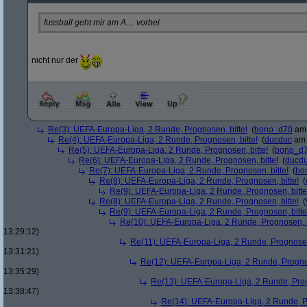
fussball geht mir am A.... vorbei
nicht nur der
Re(3): UEFA-Europa-Liga, 2 Runde, Prognosen, bitte!
(
bono_d70
am 
Re(4): UEFA-Europa-Liga, 2 Runde, Prognosen, bitte!
(
ducduc
am 
Re(5): UEFA-Europa-Liga, 2 Runde, Prognosen, bitte!
(
bono_d
Re(6): UEFA-Europa-Liga, 2 Runde, Prognosen, bitte!
(
ducd
Re(7): UEFA-Europa-Liga, 2 Runde, Prognosen, bitte!
(
bo
Re(8): UEFA-Europa-Liga, 2 Runde, Prognosen, bitte!
(
Re(9): UEFA-Europa-Liga, 2 Runde, Prognosen, bitte
Re(8): UEFA-Europa-Liga, 2 Runde, Prognosen, bitte!
(
Re(9): UEFA-Europa-Liga, 2 Runde, Prognosen, bitte
Re(10): UEFA-Europa-Liga, 2 Runde, Prognosen, b
13:29:12)
Re(11): UEFA-Europa-Liga, 2 Runde, Prognosen,
13:31:21)
Re(12): UEFA-Europa-Liga, 2 Runde, Prognos
13:35:29)
Re(13): UEFA-Europa-Liga, 2 Runde, Prog
13:38:47)
Re(14): UEFA-Europa-Liga, 2 Runde, Pr