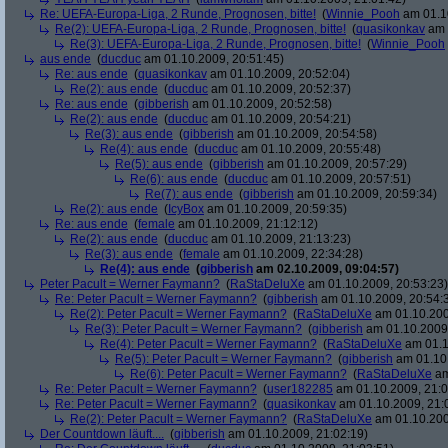
Re: UEFA-Europa-Liga, 2 Runde, Prognosen, bitte!
(
Winnie_Pooh
am 01.10
Re(2): UEFA-Europa-Liga, 2 Runde, Prognosen, bitte!
(
quasikonkav
am 
Re(3): UEFA-Europa-Liga, 2 Runde, Prognosen, bitte!
(
Winnie_Pooh
aus ende
(
ducduc
am 01.10.2009, 20:51:45)
Re: aus ende
(
quasikonkav
am 01.10.2009, 20:52:04)
Re(2): aus ende
(
ducduc
am 01.10.2009, 20:52:37)
Re: aus ende
(
gibberish
am 01.10.2009, 20:52:58)
Re(2): aus ende
(
ducduc
am 01.10.2009, 20:54:21)
Re(3): aus ende
(
gibberish
am 01.10.2009, 20:54:58)
Re(4): aus ende
(
ducduc
am 01.10.2009, 20:55:48)
Re(5): aus ende
(
gibberish
am 01.10.2009, 20:57:29)
Re(6): aus ende
(
ducduc
am 01.10.2009, 20:57:51)
Re(7): aus ende
(
gibberish
am 01.10.2009, 20:59:34)
Re(2): aus ende
(
IcyBox
am 01.10.2009, 20:59:35)
Re: aus ende
(
female
am 01.10.2009, 21:12:12)
Re(2): aus ende
(
ducduc
am 01.10.2009, 21:13:23)
Re(3): aus ende
(
female
am 01.10.2009, 22:34:28)
Re(4): aus ende
(
gibberish
am 02.10.2009, 09:04:57)
Peter Pacult = Werner Faymann?
(
RaStaDeluXe
am 01.10.2009, 20:53:23)
Re: Peter Pacult = Werner Faymann?
(
gibberish
am 01.10.2009, 20:54:
Re(2): Peter Pacult = Werner Faymann?
(
RaStaDeluXe
am 01.10.200
Re(3): Peter Pacult = Werner Faymann?
(
gibberish
am 01.10.2009,
Re(4): Peter Pacult = Werner Faymann?
(
RaStaDeluXe
am 01.1
Re(5): Peter Pacult = Werner Faymann?
(
gibberish
am 01.10.
Re(6): Peter Pacult = Werner Faymann?
(
RaStaDeluXe
am
Re: Peter Pacult = Werner Faymann?
(
user182285
am 01.10.2009, 21:0
Re: Peter Pacult = Werner Faymann?
(
quasikonkav
am 01.10.2009, 21:
Re(2): Peter Pacult = Werner Faymann?
(
RaStaDeluXe
am 01.10.200
Der Countdown läuft....
(
gibberish
am 01.10.2009, 21:02:19)