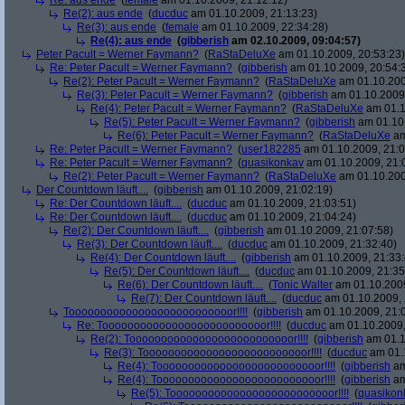
Re: aus ende
(
female
am 01.10.2009, 21:12:12)
Re(2): aus ende
(
ducduc
am 01.10.2009, 21:13:23)
Re(3): aus ende
(
female
am 01.10.2009, 22:34:28)
Re(4): aus ende
(
gibberish
am 02.10.2009, 09:04:57)
Peter Pacult = Werner Faymann?
(
RaStaDeluXe
am 01.10.2009, 20:53:23)
Re: Peter Pacult = Werner Faymann?
(
gibberish
am 01.10.2009, 20:54:
Re(2): Peter Pacult = Werner Faymann?
(
RaStaDeluXe
am 01.10.200
Re(3): Peter Pacult = Werner Faymann?
(
gibberish
am 01.10.2009,
Re(4): Peter Pacult = Werner Faymann?
(
RaStaDeluXe
am 01.1
Re(5): Peter Pacult = Werner Faymann?
(
gibberish
am 01.10.
Re(6): Peter Pacult = Werner Faymann?
(
RaStaDeluXe
am
Re: Peter Pacult = Werner Faymann?
(
user182285
am 01.10.2009, 21:0
Re: Peter Pacult = Werner Faymann?
(
quasikonkav
am 01.10.2009, 21:
Re(2): Peter Pacult = Werner Faymann?
(
RaStaDeluXe
am 01.10.200
Der Countdown läuft....
(
gibberish
am 01.10.2009, 21:02:19)
Re: Der Countdown läuft....
(
ducduc
am 01.10.2009, 21:03:51)
Re: Der Countdown läuft....
(
ducduc
am 01.10.2009, 21:04:24)
Re(2): Der Countdown läuft....
(
gibberish
am 01.10.2009, 21:07:58)
Re(3): Der Countdown läuft....
(
ducduc
am 01.10.2009, 21:32:40)
Re(4): Der Countdown läuft....
(
gibberish
am 01.10.2009, 21:33:
Re(5): Der Countdown läuft....
(
ducduc
am 01.10.2009, 21:35
Re(6): Der Countdown läuft....
(
Tonic Walter
am 01.10.2009
Re(7): Der Countdown läuft....
(
ducduc
am 01.10.2009, 
Toooooooooooooooooooooooooor!!!!
(
gibberish
am 01.10.2009, 21:
Re: Toooooooooooooooooooooooooor!!!!
(
ducduc
am 01.10.2009,
Re(2): Toooooooooooooooooooooooooor!!!!
(
gibberish
am 01.1
Re(3): Toooooooooooooooooooooooooor!!!!
(
ducduc
am 01.1
Re(4): Toooooooooooooooooooooooooor!!!!
(
gibberish
am
Re(4): Toooooooooooooooooooooooooor!!!!
(
gibberish
am
Re(5): Toooooooooooooooooooooooooor!!!!
(
quasikon