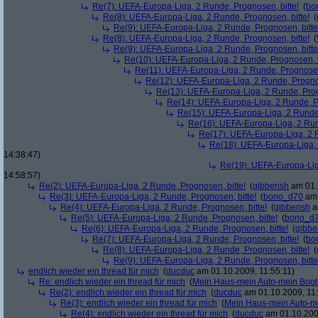
Re(7): UEFA-Europa-Liga, 2 Runde, Prognosen, bitte!
(
bo
Re(8): UEFA-Europa-Liga, 2 Runde, Prognosen, bitte!
(
Re(9): UEFA-Europa-Liga, 2 Runde, Prognosen, bitte
Re(8): UEFA-Europa-Liga, 2 Runde, Prognosen, bitte!
(
Re(9): UEFA-Europa-Liga, 2 Runde, Prognosen, bitte
Re(10): UEFA-Europa-Liga, 2 Runde, Prognosen, b
Re(11): UEFA-Europa-Liga, 2 Runde, Prognosen,
Re(12): UEFA-Europa-Liga, 2 Runde, Prognos
Re(13): UEFA-Europa-Liga, 2 Runde, Prog
Re(14): UEFA-Europa-Liga, 2 Runde, Pr
Re(15): UEFA-Europa-Liga, 2 Runde,
Re(16): UEFA-Europa-Liga, 2 Run
Re(17): UEFA-Europa-Liga, 2 R
Re(18): UEFA-Europa-Liga, 
14:38:47)
Re(19): UEFA-Europa-Liga
14:58:57)
Re(2): UEFA-Europa-Liga, 2 Runde, Prognosen, bitte!
(
gibberish
am 01.
Re(3): UEFA-Europa-Liga, 2 Runde, Prognosen, bitte!
(
bono_d70
am 
Re(4): UEFA-Europa-Liga, 2 Runde, Prognosen, bitte!
(
gibberish
a
Re(5): UEFA-Europa-Liga, 2 Runde, Prognosen, bitte!
(
bono_d
Re(6): UEFA-Europa-Liga, 2 Runde, Prognosen, bitte!
(
gibbe
Re(7): UEFA-Europa-Liga, 2 Runde, Prognosen, bitte!
(
bo
Re(8): UEFA-Europa-Liga, 2 Runde, Prognosen, bitte!
(
Re(9): UEFA-Europa-Liga, 2 Runde, Prognosen, bitte
endlich wieder ein thread für mich
(
ducduc
am 01.10.2009, 11:55:11)
Re: endlich wieder ein thread für mich
(
Mein Haus-mein Auto-mein Boot
Re(2): endlich wieder ein thread für mich
(
ducduc
am 01.10.2009, 11:
Re(3): endlich wieder ein thread für mich
(
Mein Haus-mein Auto-m
Re(4): endlich wieder ein thread für mich
(
ducduc
am 01.10.200