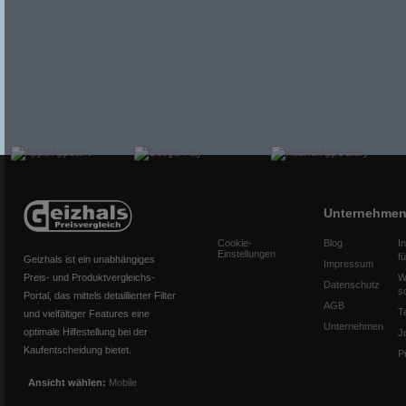
Unternehme
Cookie-
Blog
I
Einstellungen
f
Geizhals ist ein unabhängiges
Impressum
Preis- und Produktvergleichs-
W
Datenschutz
s
Portal, das mittels detaillierter Filter
AGB
T
und vielfältiger Features eine
Unternehmen
optimale Hilfestellung bei der
J
Kaufentscheidung bietet.
P
Ansicht wählen:
Mobile