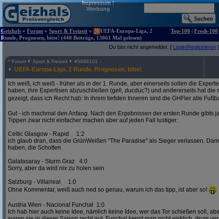
Impressum
|
Werbung
Geizhals
»
Forum
»
Sport & Freizeit
»
UEFA-Europa-Liga, 2
Top-100
|
Fresh-100
Runde, Prognosen, bitte! (440 Beiträge, 13061 Mal gelesen)
Du bist nicht angemeldet. [
Login/Registrieren
]
^
Forum
Sport & Freizeit
#
5686101
UEFA-Europa-Liga, 2 Runde, Prognosen, bitte!
Ich weiß, ich weiß - früher als in der 1. Runde, aber einerseits sollen die Exper
haben, ihre Expertisen abzuschließen (gell, ducduc?) und andererseits hat die
gezeigt, dass ich Recht hab: In ihrem tiefsten Inneren sind die GHFler alle Fußb
Gut - ich machmal den Anfang. Nach den Ergebnissen der ersten Runde gibts ja
Tippen zwar nicht einfacher machen aber auf jeden Fall lustiger:
Celtic Glasgow - Rapid 1:2
ich glaub dran, dass die GrünWeißen "The Paradise" als Sieger verlassen. D
haben, die Schotten
Galatasaray - Sturm Graz 4:0
Sorry, aber da wird nix zu holen sein
Salzburg - Villarreal 1:0
Ohne Kommentar, weiß auch ned so genau, warum ich das tipp, ist aber so!
Austria Wien - Nacional Funchal 1:0
Ich hab hier auch keine Idee, nämlich keine Idee, wer das Tor schießen soll, abe
waren sie in dieser Saison recht gut. Funchal kennt man nicht wirklich, drum vors