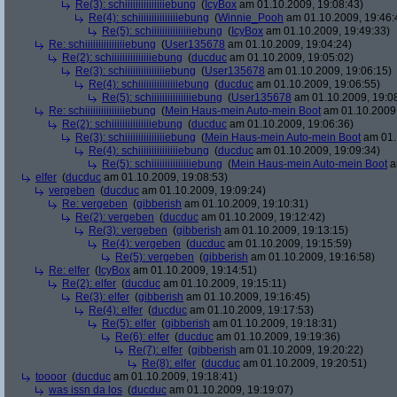
Re(3): schiiiiiiiiiiiiiiiebung
(
IcyBox
am 01.10.2009, 19:08:43)
Re(4): schiiiiiiiiiiiiiiiebung
(
Winnie_Pooh
am 01.10.2009, 19:46:
Re(5): schiiiiiiiiiiiiiiiebung
(
IcyBox
am 01.10.2009, 19:49:33)
Re: schiiiiiiiiiiiiiiiebung
(
User135678
am 01.10.2009, 19:04:24)
Re(2): schiiiiiiiiiiiiiiiebung
(
ducduc
am 01.10.2009, 19:05:02)
Re(3): schiiiiiiiiiiiiiiiebung
(
User135678
am 01.10.2009, 19:06:15)
Re(4): schiiiiiiiiiiiiiiiebung
(
ducduc
am 01.10.2009, 19:06:55)
Re(5): schiiiiiiiiiiiiiiiebung
(
User135678
am 01.10.2009, 19:0
Re: schiiiiiiiiiiiiiiiebung
(
Mein Haus-mein Auto-mein Boot
am 01.10.2009,
Re(2): schiiiiiiiiiiiiiiiebung
(
ducduc
am 01.10.2009, 19:06:36)
Re(3): schiiiiiiiiiiiiiiiebung
(
Mein Haus-mein Auto-mein Boot
am 01.
Re(4): schiiiiiiiiiiiiiiiebung
(
ducduc
am 01.10.2009, 19:09:34)
Re(5): schiiiiiiiiiiiiiiiebung
(
Mein Haus-mein Auto-mein Boot
a
elfer
(
ducduc
am 01.10.2009, 19:08:53)
vergeben
(
ducduc
am 01.10.2009, 19:09:24)
Re: vergeben
(
gibberish
am 01.10.2009, 19:10:31)
Re(2): vergeben
(
ducduc
am 01.10.2009, 19:12:42)
Re(3): vergeben
(
gibberish
am 01.10.2009, 19:13:15)
Re(4): vergeben
(
ducduc
am 01.10.2009, 19:15:59)
Re(5): vergeben
(
gibberish
am 01.10.2009, 19:16:58)
Re: elfer
(
IcyBox
am 01.10.2009, 19:14:51)
Re(2): elfer
(
ducduc
am 01.10.2009, 19:15:11)
Re(3): elfer
(
gibberish
am 01.10.2009, 19:16:45)
Re(4): elfer
(
ducduc
am 01.10.2009, 19:17:53)
Re(5): elfer
(
gibberish
am 01.10.2009, 19:18:31)
Re(6): elfer
(
ducduc
am 01.10.2009, 19:19:36)
Re(7): elfer
(
gibberish
am 01.10.2009, 19:20:22)
Re(8): elfer
(
ducduc
am 01.10.2009, 19:20:51)
toooor
(
ducduc
am 01.10.2009, 19:18:41)
was issn da los
(
ducduc
am 01.10.2009, 19:19:07)