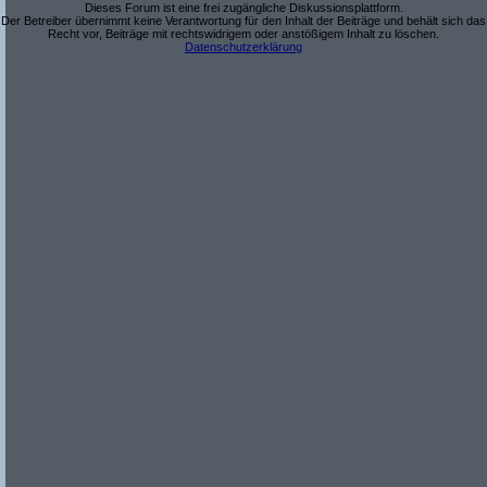
Dieses Forum ist eine frei zugängliche Diskussionsplattform.
Der Betreiber übernimmt keine Verantwortung für den Inhalt der Beiträge und behält sich das
Recht vor, Beiträge mit rechtswidrigem oder anstößigem Inhalt zu löschen.
Datenschutzerklärung