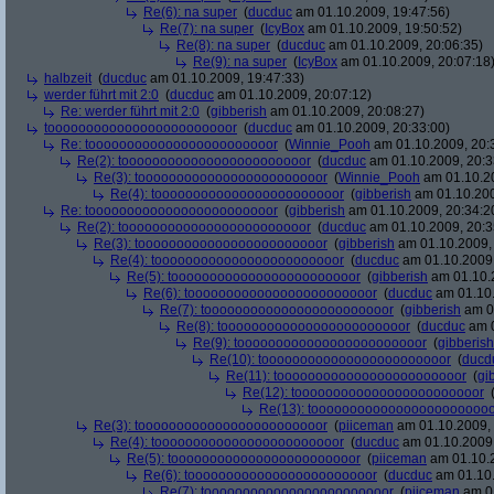
Re(6): na super
(
ducduc
am 01.10.2009, 19:47:56)
Re(7): na super
(
IcyBox
am 01.10.2009, 19:50:52)
Re(8): na super
(
ducduc
am 01.10.2009, 20:06:35)
Re(9): na super
(
IcyBox
am 01.10.2009, 20:07:18
halbzeit
(
ducduc
am 01.10.2009, 19:47:33)
werder führt mit 2:0
(
ducduc
am 01.10.2009, 20:07:12)
Re: werder führt mit 2:0
(
gibberish
am 01.10.2009, 20:08:27)
toooooooooooooooooooooooor
(
ducduc
am 01.10.2009, 20:33:00)
Re: toooooooooooooooooooooooor
(
Winnie_Pooh
am 01.10.2009, 20:
Re(2): toooooooooooooooooooooooor
(
ducduc
am 01.10.2009, 20:3
Re(3): toooooooooooooooooooooooor
(
Winnie_Pooh
am 01.10.20
Re(4): toooooooooooooooooooooooor
(
gibberish
am 01.10.200
Re: toooooooooooooooooooooooor
(
gibberish
am 01.10.2009, 20:34:2
Re(2): toooooooooooooooooooooooor
(
ducduc
am 01.10.2009, 20:3
Re(3): toooooooooooooooooooooooor
(
gibberish
am 01.10.2009, 
Re(4): toooooooooooooooooooooooor
(
ducduc
am 01.10.2009,
Re(5): toooooooooooooooooooooooor
(
gibberish
am 01.10.2
Re(6): toooooooooooooooooooooooor
(
ducduc
am 01.10.
Re(7): toooooooooooooooooooooooor
(
gibberish
am 01
Re(8): toooooooooooooooooooooooor
(
ducduc
am 0
Re(9): toooooooooooooooooooooooor
(
gibberish
Re(10): toooooooooooooooooooooooor
(
ducd
Re(11): toooooooooooooooooooooooor
(
gi
Re(12): toooooooooooooooooooooooor
Re(13): toooooooooooooooooooooooo
Re(3): toooooooooooooooooooooooor
(
piiceman
am 01.10.2009, 
Re(4): toooooooooooooooooooooooor
(
ducduc
am 01.10.2009,
Re(5): toooooooooooooooooooooooor
(
piiceman
am 01.10.2
Re(6): toooooooooooooooooooooooor
(
ducduc
am 01.10.
Re(7): toooooooooooooooooooooooor
(
piiceman
am 01