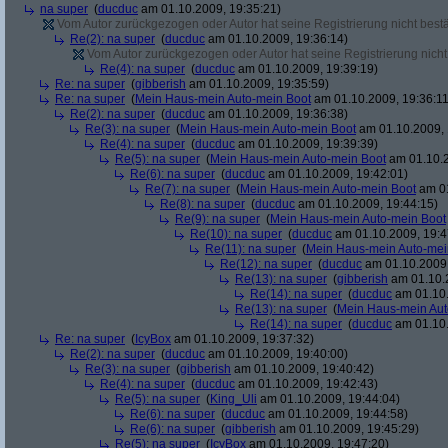
na super
(
ducduc
am 01.10.2009, 19:35:21)
Vom Autor zurückgezogen oder Autor hat seine Registrierung nicht bestä
Re(2): na super
(
ducduc
am 01.10.2009, 19:36:14)
Vom Autor zurückgezogen oder Autor hat seine Registrierung nicht 
Re(4): na super
(
ducduc
am 01.10.2009, 19:39:19)
Re: na super
(
gibberish
am 01.10.2009, 19:35:59)
Re: na super
(
Mein Haus-mein Auto-mein Boot
am 01.10.2009, 19:36:11
Re(2): na super
(
ducduc
am 01.10.2009, 19:36:38)
Re(3): na super
(
Mein Haus-mein Auto-mein Boot
am 01.10.2009, 
Re(4): na super
(
ducduc
am 01.10.2009, 19:39:39)
Re(5): na super
(
Mein Haus-mein Auto-mein Boot
am 01.10.2
Re(6): na super
(
ducduc
am 01.10.2009, 19:42:01)
Re(7): na super
(
Mein Haus-mein Auto-mein Boot
am 01
Re(8): na super
(
ducduc
am 01.10.2009, 19:44:15)
Re(9): na super
(
Mein Haus-mein Auto-mein Boot
Re(10): na super
(
ducduc
am 01.10.2009, 19:4
Re(11): na super
(
Mein Haus-mein Auto-mei
Re(12): na super
(
ducduc
am 01.10.2009,
Re(13): na super
(
gibberish
am 01.10.2
Re(14): na super
(
ducduc
am 01.10.
Re(13): na super
(
Mein Haus-mein Aut
Re(14): na super
(
ducduc
am 01.10.
Re: na super
(
IcyBox
am 01.10.2009, 19:37:32)
Re(2): na super
(
ducduc
am 01.10.2009, 19:40:00)
Re(3): na super
(
gibberish
am 01.10.2009, 19:40:42)
Re(4): na super
(
ducduc
am 01.10.2009, 19:42:43)
Re(5): na super
(
King_Uli
am 01.10.2009, 19:44:04)
Re(6): na super
(
ducduc
am 01.10.2009, 19:44:58)
Re(6): na super
(
gibberish
am 01.10.2009, 19:45:29)
Re(5): na super
(
IcyBox
am 01.10.2009, 19:47:20)