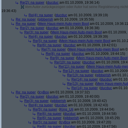
Re(2): na super
(
ducduc
am 01.10.2009, 19:36:14)
Vom Autor zurückgezogen oder Autor hat seine Registrierung nicht 
19:36:43)
Re(4): na super
(
ducduc
am 01.10.2009, 19:39:19)
Re: na super
(
gibberish
am 01.10.2009, 19:35:59)
Re: na super
(
Mein Haus-mein Auto-mein Boot
am 01.10.2009, 19:36:11
Re(2): na super
(
ducduc
am 01.10.2009, 19:36:38)
Re(3): na super
(
Mein Haus-mein Auto-mein Boot
am 01.10.2009, 
Re(4): na super
(
ducduc
am 01.10.2009, 19:39:39)
Re(5): na super
(
Mein Haus-mein Auto-mein Boot
am 01.10.2
Re(6): na super
(
ducduc
am 01.10.2009, 19:42:01)
Re(7): na super
(
Mein Haus-mein Auto-mein Boot
am 01
Re(8): na super
(
ducduc
am 01.10.2009, 19:44:15)
Re(9): na super
(
Mein Haus-mein Auto-mein Boot
Re(10): na super
(
ducduc
am 01.10.2009, 19:4
Re(11): na super
(
Mein Haus-mein Auto-mei
Re(12): na super
(
ducduc
am 01.10.2009,
Re(13): na super
(
gibberish
am 01.10.2
Re(14): na super
(
ducduc
am 01.10.
Re(13): na super
(
Mein Haus-mein Aut
Re(14): na super
(
ducduc
am 01.10.
Re: na super
(
IcyBox
am 01.10.2009, 19:37:32)
Re(2): na super
(
ducduc
am 01.10.2009, 19:40:00)
Re(3): na super
(
gibberish
am 01.10.2009, 19:40:42)
Re(4): na super
(
ducduc
am 01.10.2009, 19:42:43)
Re(5): na super
(
King_Uli
am 01.10.2009, 19:44:04)
Re(6): na super
(
ducduc
am 01.10.2009, 19:44:58)
Re(6): na super
(
gibberish
am 01.10.2009, 19:45:29)
Re(5): na super
(
IcyBox
am 01.10.2009, 19:47:20)
Re(6): na super
(
ducduc
am 01.10.2009, 19:47:56)