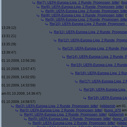
Re(7): UEFA-Europa-Liga, 2 Runde, Prognosen, bitte!
(
bo
Re(8): UEFA-Europa-Liga, 2 Runde, Prognosen, bitte!
(
Re(9): UEFA-Europa-Liga, 2 Runde, Prognosen, bitte
Re(8): UEFA-Europa-Liga, 2 Runde, Prognosen, bitte!
(
Re(9): UEFA-Europa-Liga, 2 Runde, Prognosen, bitte
Re(10): UEFA-Europa-Liga, 2 Runde, Prognosen, b
13:29:12)
Re(11): UEFA-Europa-Liga, 2 Runde, Prognosen,
13:31:21)
Re(12): UEFA-Europa-Liga, 2 Runde, Prognos
13:35:29)
Re(13): UEFA-Europa-Liga, 2 Runde, Prog
13:38:47)
Re(14): UEFA-Europa-Liga, 2 Runde, Pr
01.10.2009, 13:56:26)
Re(15): UEFA-Europa-Liga, 2 Runde,
01.10.2009, 13:57:47)
Re(16): UEFA-Europa-Liga, 2 Run
01.10.2009, 14:02:05)
Re(17): UEFA-Europa-Liga, 2 R
01.10.2009, 14:33:59)
Re(18): UEFA-Europa-Liga, 
am 01.10.2009, 14:38:47)
Re(19): UEFA-Europa-Liga
01.10.2009, 14:58:57)
Re(2): UEFA-Europa-Liga, 2 Runde, Prognosen, bitte!
(
gibberish
am 01.
Re(3): UEFA-Europa-Liga, 2 Runde, Prognosen, bitte!
(
bono_d70
am 
Re(4): UEFA-Europa-Liga, 2 Runde, Prognosen, bitte!
(
gibberish
a
Re(5): UEFA-Europa-Liga, 2 Runde, Prognosen, bitte!
(
bono_d
Re(6): UEFA-Europa-Liga, 2 Runde, Prognosen, bitte!
(
gibbe