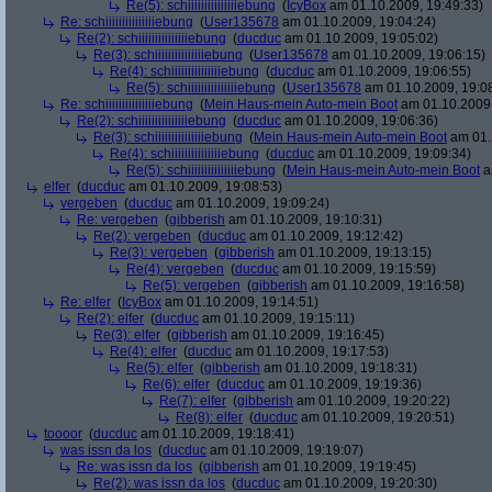
Re(5): schiiiiiiiiiiiiiiiebung
(
IcyBox
am 01.10.2009, 19:49:33)
Re: schiiiiiiiiiiiiiiiebung
(
User135678
am 01.10.2009, 19:04:24)
Re(2): schiiiiiiiiiiiiiiiebung
(
ducduc
am 01.10.2009, 19:05:02)
Re(3): schiiiiiiiiiiiiiiiebung
(
User135678
am 01.10.2009, 19:06:15)
Re(4): schiiiiiiiiiiiiiiiebung
(
ducduc
am 01.10.2009, 19:06:55)
Re(5): schiiiiiiiiiiiiiiiebung
(
User135678
am 01.10.2009, 19:0
Re: schiiiiiiiiiiiiiiiebung
(
Mein Haus-mein Auto-mein Boot
am 01.10.2009,
Re(2): schiiiiiiiiiiiiiiiebung
(
ducduc
am 01.10.2009, 19:06:36)
Re(3): schiiiiiiiiiiiiiiiebung
(
Mein Haus-mein Auto-mein Boot
am 01.
Re(4): schiiiiiiiiiiiiiiiebung
(
ducduc
am 01.10.2009, 19:09:34)
Re(5): schiiiiiiiiiiiiiiiebung
(
Mein Haus-mein Auto-mein Boot
a
elfer
(
ducduc
am 01.10.2009, 19:08:53)
vergeben
(
ducduc
am 01.10.2009, 19:09:24)
Re: vergeben
(
gibberish
am 01.10.2009, 19:10:31)
Re(2): vergeben
(
ducduc
am 01.10.2009, 19:12:42)
Re(3): vergeben
(
gibberish
am 01.10.2009, 19:13:15)
Re(4): vergeben
(
ducduc
am 01.10.2009, 19:15:59)
Re(5): vergeben
(
gibberish
am 01.10.2009, 19:16:58)
Re: elfer
(
IcyBox
am 01.10.2009, 19:14:51)
Re(2): elfer
(
ducduc
am 01.10.2009, 19:15:11)
Re(3): elfer
(
gibberish
am 01.10.2009, 19:16:45)
Re(4): elfer
(
ducduc
am 01.10.2009, 19:17:53)
Re(5): elfer
(
gibberish
am 01.10.2009, 19:18:31)
Re(6): elfer
(
ducduc
am 01.10.2009, 19:19:36)
Re(7): elfer
(
gibberish
am 01.10.2009, 19:20:22)
Re(8): elfer
(
ducduc
am 01.10.2009, 19:20:51)
toooor
(
ducduc
am 01.10.2009, 19:18:41)
was issn da los
(
ducduc
am 01.10.2009, 19:19:07)
Re: was issn da los
(
gibberish
am 01.10.2009, 19:19:45)
Re(2): was issn da los
(
ducduc
am 01.10.2009, 19:20:30)