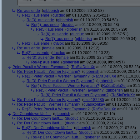
Re: aus ende
(
gibberish
am 01.10.2009, 20:52:58)
Re(2): aus ende
(
ducduc
am 01.10.2009, 20:54:21)
Re(3): aus ende
(
gibberish
am 01.10.2009, 20:54:58)
Re(4): aus ende
(
ducduc
am 01.10.2009, 20:55:48)
Re(5): aus ende
(
gibberish
am 01.10.2009, 20:57:29)
Re(6): aus ende
(
ducduc
am 01.10.2009, 20:57:51)
Re(7): aus ende
(
gibberish
am 01.10.2009, 20:59:34)
Re(2): aus ende
(
IcyBox
am 01.10.2009, 20:59:35)
Re: aus ende
(
female
am 01.10.2009, 21:12:12)
Re(2): aus ende
(
ducduc
am 01.10.2009, 21:13:23)
Re(3): aus ende
(
female
am 01.10.2009, 22:34:28)
Re(4): aus ende
(
gibberish
am 02.10.2009, 09:04:57)
Peter Pacult = Werner Faymann?
(
RaStaDeluXe
am 01.10.2009, 20:53:23)
Re: Peter Pacult = Werner Faymann?
(
gibberish
am 01.10.2009, 20:54:
Re(2): Peter Pacult = Werner Faymann?
(
RaStaDeluXe
am 01.10.200
Re(3): Peter Pacult = Werner Faymann?
(
gibberish
am 01.10.2009,
Re(4): Peter Pacult = Werner Faymann?
(
RaStaDeluXe
am 01.1
Re(5): Peter Pacult = Werner Faymann?
(
gibberish
am 01.10.
Re(6): Peter Pacult = Werner Faymann?
(
RaStaDeluXe
am
Re: Peter Pacult = Werner Faymann?
(
user182285
am 01.10.2009, 21:0
Re: Peter Pacult = Werner Faymann?
(
quasikonkav
am 01.10.2009, 21:
Re(2): Peter Pacult = Werner Faymann?
(
RaStaDeluXe
am 01.10.200
Der Countdown läuft....
(
gibberish
am 01.10.2009, 21:02:19)
Re: Der Countdown läuft....
(
ducduc
am 01.10.2009, 21:03:51)
Re: Der Countdown läuft....
(
ducduc
am 01.10.2009, 21:04:24)
Re(2): Der Countdown läuft....
(
gibberish
am 01.10.2009, 21:07:58)
Re(3): Der Countdown läuft....
(
ducduc
am 01.10.2009, 21:32:40)
Re(4): Der Countdown läuft....
(
gibberish
am 01.10.2009, 21:33: