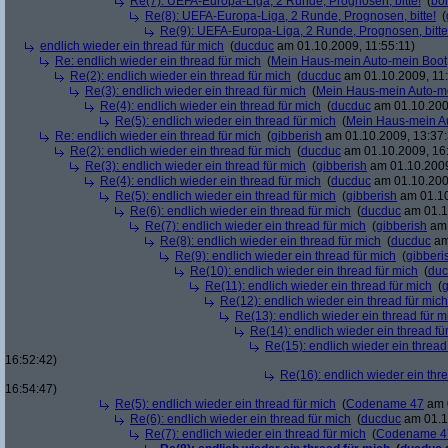
Re(7): UEFA-Europa-Liga, 2 Runde, Prognosen, bitte!
(
bo
Re(8): UEFA-Europa-Liga, 2 Runde, Prognosen, bitte!
(
Re(9): UEFA-Europa-Liga, 2 Runde, Prognosen, bitte
endlich wieder ein thread für mich
(
ducduc
am 01.10.2009, 11:55:11)
Re: endlich wieder ein thread für mich
(
Mein Haus-mein Auto-mein Boot
Re(2): endlich wieder ein thread für mich
(
ducduc
am 01.10.2009, 11:
Re(3): endlich wieder ein thread für mich
(
Mein Haus-mein Auto-m
Re(4): endlich wieder ein thread für mich
(
ducduc
am 01.10.200
Re(5): endlich wieder ein thread für mich
(
Mein Haus-mein A
Re: endlich wieder ein thread für mich
(
gibberish
am 01.10.2009, 13:37:
Re(2): endlich wieder ein thread für mich
(
ducduc
am 01.10.2009, 16
Re(3): endlich wieder ein thread für mich
(
gibberish
am 01.10.2009
Re(4): endlich wieder ein thread für mich
(
ducduc
am 01.10.200
Re(5): endlich wieder ein thread für mich
(
gibberish
am 01.10
Re(6): endlich wieder ein thread für mich
(
ducduc
am 01.1
Re(7): endlich wieder ein thread für mich
(
gibberish
am 
Re(8): endlich wieder ein thread für mich
(
ducduc
am
Re(9): endlich wieder ein thread für mich
(
gibberi
Re(10): endlich wieder ein thread für mich
(
duc
Re(11): endlich wieder ein thread für mich
(
g
Re(12): endlich wieder ein thread für mich
Re(13): endlich wieder ein thread für m
Re(14): endlich wieder ein thread fü
Re(15): endlich wieder ein thread
16:52:42)
Re(16): endlich wieder ein thr
16:54:47)
Re(5): endlich wieder ein thread für mich
(
Codename 47
am 0
Re(6): endlich wieder ein thread für mich
(
ducduc
am 01.1
Re(7): endlich wieder ein thread für mich
(
Codename 4