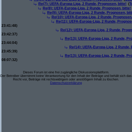
Re(7): UEFA-Europa-Liga, 2 Runde, Prognosen, bitte!
(
T
Re(8): UEFA-Europa-Liga, 2 Runde, Prognosen, bitte!
Re(9): UEFA-Europa-Liga, 2 Runde, Prognosen, bitt
Re(10): UEFA-Europa-Liga, 2 Runde, Prognosen, 
Re(11): UEFA-Europa-Liga, 2 Runde, Prognose
23:41:48)
Re(12): UEFA-Europa-Liga, 2 Runde, Progno
23:42:37)
Re(13): UEFA-Europa-Liga, 2 Runde, Pro
23:44:04)
Re(14): UEFA-Europa-Liga, 2 Runde, P
23:45:39)
Re(13): UEFA-Europa-Liga, 2 Runde, Pro
08:07:32)
Dieses Forum ist eine frei zugängliche Diskussionsplattform.
Der Betreiber übernimmt keine Verantwortung für den Inhalt der Beiträge und behält sich das
Recht vor, Beiträge mit rechtswidrigem oder anstößigem Inhalt zu löschen.
Datenschutzerklärung