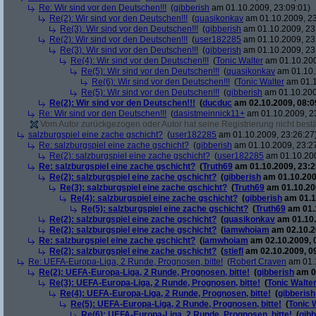
Re: Wir sind vor den Deutschen!!!
(
gibberish
am 01.10.2009, 23:09:01)
Re(2): Wir sind vor den Deutschen!!!
(
quasikonkav
am 01.10.2009, 23
Re(3): Wir sind vor den Deutschen!!!
(
gibberish
am 01.10.2009, 23
Re(2): Wir sind vor den Deutschen!!!
(
user182285
am 01.10.2009, 23
Re(3): Wir sind vor den Deutschen!!!
(
gibberish
am 01.10.2009, 23
Re(4): Wir sind vor den Deutschen!!!
(
Tonic Walter
am 01.10.200
Re(5): Wir sind vor den Deutschen!!!
(
quasikonkav
am 01.10.
Re(6): Wir sind vor den Deutschen!!!
(
Tonic Walter
am 01.1
Re(5): Wir sind vor den Deutschen!!!
(
gibberish
am 01.10.200
Re(2): Wir sind vor den Deutschen!!!
(
ducduc
am 02.10.2009, 08:0
Re: Wir sind vor den Deutschen!!!
(
dasistmeinnick11+
am 01.10.2009, 2
Vom Autor zurückgezogen oder Autor hat seine Registrierung nicht bestä
salzburgspiel eine zache gschicht?
(
user182285
am 01.10.2009, 23:26:27
Re: salzburgspiel eine zache gschicht?
(
gibberish
am 01.10.2009, 23:2
Re(2): salzburgspiel eine zache gschicht?
(
user182285
am 01.10.200
Re: salzburgspiel eine zache gschicht?
(
Truth69
am 01.10.2009, 23:2
Re(2): salzburgspiel eine zache gschicht?
(
gibberish
am 01.10.200
Re(3): salzburgspiel eine zache gschicht?
(
Truth69
am 01.10.200
Re(4): salzburgspiel eine zache gschicht?
(
gibberish
am 01.1
Re(5): salzburgspiel eine zache gschicht?
(
Truth69
am 01.1
Re(2): salzburgspiel eine zache gschicht?
(
quasikonkav
am 01.10.
Re(2): salzburgspiel eine zache gschicht?
(
iamwhoiam
am 02.10.2
Re: salzburgspiel eine zache gschicht?
(
iamwhoiam
am 02.10.2009, 
Re(2): salzburgspiel eine zache gschicht?
(
stiefl
am 02.10.2009, 0
Re: UEFA-Europa-Liga, 2 Runde, Prognosen, bitte!
(
Robert Craven
am 01.1
Re(2): UEFA-Europa-Liga, 2 Runde, Prognosen, bitte!
(
gibberish
am 01
Re(3): UEFA-Europa-Liga, 2 Runde, Prognosen, bitte!
(
Tonic Walte
Re(4): UEFA-Europa-Liga, 2 Runde, Prognosen, bitte!
(
gibberish
Re(5): UEFA-Europa-Liga, 2 Runde, Prognosen, bitte!
(
Tonic 
Re(6): UEFA-Europa-Liga, 2 Runde, Prognosen, bitte!
(
gibb