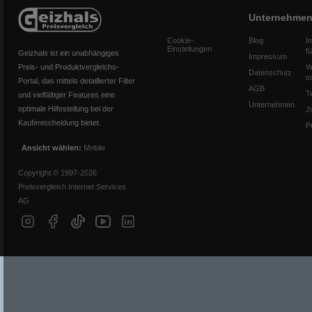
Unternehme
Cookie-
Blog
I
Einstellungen
f
Geizhals ist ein unabhängiges
Impressum
Preis- und Produktvergleichs-
W
Datenschutz
s
Portal, das mittels detaillierter Filter
AGB
T
und vielfältiger Features eine
Unternehmen
optimale Hilfestellung bei der
J
Kaufentscheidung bietet.
P
Ansicht wählen:
Mobile
Copyright © 1997-2026
Preisvergleich Internet Services
AG