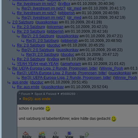
Re: livestream im netz?
(
IcyBox
am 01.10.2009, 20:40:34)
Re(2): livestream im netz?
(
dr_med
am 01.10.2009, 20:41:17)
Re: livestream im netz?
(
gibberish
am 01.10.2009, 20:40:59)
Re(2): livestream im netz?
(
dr_med
am 01.10.2009, 20:42:19)
2:0 Salzburg
(
quasikonkav
am 01.10.2009, 20:41:28)
Re: 2:0 Salzburg
(
piiceman
am 01.10.2009, 20:42:15)
Re: 2:0 Salzburg
(
gibberish
am 01.10.2009, 20:42:16)
Re(2): 2:0 Salzburg
(
quasikonkav
am 01.10.2009, 20:47:21)
Re(3): 2:0 Salzburg
(
gibberish
am 01.10.2009, 20:48:50)
Re: 2:0 Salzburg
(
ducduc
am 01.10.2009, 20:45:25)
Re(2): 2:0 Salzburg
(
quasikonkav
am 01.10.2009, 20:46:22)
Re(3): 2:0 Salzburg
(
ducduc
am 01.10.2009, 20:47:12)
Re: 2:0 Salzburg
(
IcyBox
am 01.10.2009, 20:47:56)
YEAH YEAH yeah YEAH
(
iamwhoiam
am 01.10.2009, 21:01:42)
Re: UEFA-Europa-Liga, 2 Runde, Prognosen, bitte!
(
Winnie_Pooh
am 01.10
Re(2): UEFA-Europa-Liga, 2 Runde, Prognosen, bitte!
(
quasikonkav
am 
Re(3): UEFA-Europa-Liga, 2 Runde, Prognosen, bitte!
(
Winnie_Pooh
aus ende
(
ducduc
am 01.10.2009, 20:51:45)
Re: aus ende
(
quasikonkav
am 01.10.2009, 20:52:04)
^
Forum
Sport & Freizeit
#
5688269
Re(2): aus ende
schon 4 punkte
und salzburg ist tabellenführer, wäre hätte das gedacht