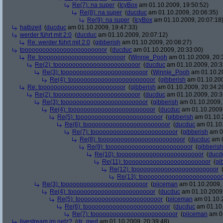
Re(7): na super
(
IcyBox
am 01.10.2009, 19:50:52)
Re(8): na super
(
ducduc
am 01.10.2009, 20:06:35)
Re(9): na super
(
IcyBox
am 01.10.2009, 20:07:18
halbzeit
(
ducduc
am 01.10.2009, 19:47:33)
werder führt mit 2:0
(
ducduc
am 01.10.2009, 20:07:12)
Re: werder führt mit 2:0
(
gibberish
am 01.10.2009, 20:08:27)
toooooooooooooooooooooooor
(
ducduc
am 01.10.2009, 20:33:00)
Re: toooooooooooooooooooooooor
(
Winnie_Pooh
am 01.10.2009, 20:
Re(2): toooooooooooooooooooooooor
(
ducduc
am 01.10.2009, 20:3
Re(3): toooooooooooooooooooooooor
(
Winnie_Pooh
am 01.10.20
Re(4): toooooooooooooooooooooooor
(
gibberish
am 01.10.200
Re: toooooooooooooooooooooooor
(
gibberish
am 01.10.2009, 20:34:2
Re(2): toooooooooooooooooooooooor
(
ducduc
am 01.10.2009, 20:3
Re(3): toooooooooooooooooooooooor
(
gibberish
am 01.10.2009, 
Re(4): toooooooooooooooooooooooor
(
ducduc
am 01.10.2009,
Re(5): toooooooooooooooooooooooor
(
gibberish
am 01.10.2
Re(6): toooooooooooooooooooooooor
(
ducduc
am 01.10.
Re(7): toooooooooooooooooooooooor
(
gibberish
am 01
Re(8): toooooooooooooooooooooooor
(
ducduc
am 0
Re(9): toooooooooooooooooooooooor
(
gibberish
Re(10): toooooooooooooooooooooooor
(
ducd
Re(11): toooooooooooooooooooooooor
(
gi
Re(12): toooooooooooooooooooooooor
Re(13): toooooooooooooooooooooooo
Re(3): toooooooooooooooooooooooor
(
piiceman
am 01.10.2009, 
Re(4): toooooooooooooooooooooooor
(
ducduc
am 01.10.2009,
Re(5): toooooooooooooooooooooooor
(
piiceman
am 01.10.2
Re(6): toooooooooooooooooooooooor
(
ducduc
am 01.10.
Re(7): toooooooooooooooooooooooor
(
piiceman
am 01
livestream im netz?
(
dr_med
am 01.10.2009, 20:39:48)