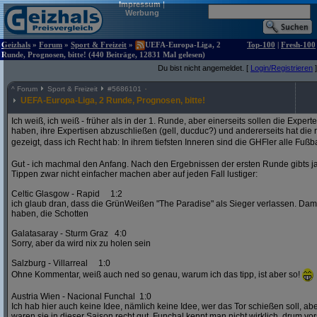
Impressum
|
Werbung
Geizhals
»
Forum
»
Sport & Freizeit
»
UEFA-Europa-Liga, 2
Top-100
|
Fresh-100
Runde, Prognosen, bitte! (440 Beiträge, 12831 Mal gelesen)
Du bist nicht angemeldet. [
Login/Registrieren
]
^
Forum
Sport & Freizeit
#
5686101
UEFA-Europa-Liga, 2 Runde, Prognosen, bitte!
Ich weiß, ich weiß - früher als in der 1. Runde, aber einerseits sollen die Exper
haben, ihre Expertisen abzuschließen (gell, ducduc?) und andererseits hat die
gezeigt, dass ich Recht hab: In ihrem tiefsten Inneren sind die GHFler alle Fußb
Gut - ich machmal den Anfang. Nach den Ergebnissen der ersten Runde gibts ja
Tippen zwar nicht einfacher machen aber auf jeden Fall lustiger:
Celtic Glasgow - Rapid 1:2
ich glaub dran, dass die GrünWeißen "The Paradise" als Sieger verlassen. D
haben, die Schotten
Galatasaray - Sturm Graz 4:0
Sorry, aber da wird nix zu holen sein
Salzburg - Villarreal 1:0
Ohne Kommentar, weiß auch ned so genau, warum ich das tipp, ist aber so!
Austria Wien - Nacional Funchal 1:0
Ich hab hier auch keine Idee, nämlich keine Idee, wer das Tor schießen soll, abe
waren sie in dieser Saison recht gut. Funchal kennt man nicht wirklich, drum vors