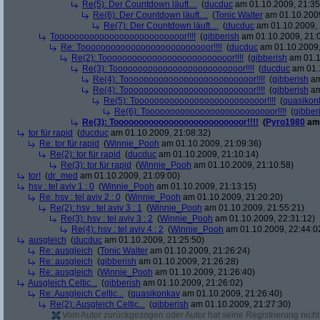
Re(5): Der Countdown läuft....
(
ducduc
am 01.10.2009, 21:35
Re(6): Der Countdown läuft....
(
Tonic Walter
am 01.10.2009
Re(7): Der Countdown läuft....
(
ducduc
am 01.10.2009, 
Toooooooooooooooooooooooooor!!!!
(
gibberish
am 01.10.2009, 21:
Re: Toooooooooooooooooooooooooor!!!!
(
ducduc
am 01.10.2009,
Re(2): Toooooooooooooooooooooooooor!!!!
(
gibberish
am 01.1
Re(3): Toooooooooooooooooooooooooor!!!!
(
ducduc
am 01.1
Re(4): Toooooooooooooooooooooooooor!!!!
(
gibberish
am
Re(4): Toooooooooooooooooooooooooor!!!!
(
gibberish
am
Re(5): Toooooooooooooooooooooooooor!!!!
(
quasikon
Re(6): Toooooooooooooooooooooooooor!!!!
(
gibber
Re(3): Toooooooooooooooooooooooooor!!!!
(
Pyro1980
am 
tor für rapid
(
ducduc
am 01.10.2009, 21:08:32)
Re: tor für rapid
(
Winnie_Pooh
am 01.10.2009, 21:09:36)
Re(2): tor für rapid
(
ducduc
am 01.10.2009, 21:10:14)
Re(3): tor für rapid
(
Winnie_Pooh
am 01.10.2009, 21:10:58)
tor!
(
dr_med
am 01.10.2009, 21:09:00)
hsv : tel aviv 1 : 0
(
Winnie_Pooh
am 01.10.2009, 21:13:15)
Re: hsv : tel aviv 2 : 0
(
Winnie_Pooh
am 01.10.2009, 21:20:20)
Re(2): hsv : tel aviv 3 : 1
(
Winnie_Pooh
am 01.10.2009, 21:55:21)
Re(3): hsv : tel aviv 3 : 2
(
Winnie_Pooh
am 01.10.2009, 22:31:12)
Re(4): hsv : tel aviv 4 : 2
(
Winnie_Pooh
am 01.10.2009, 22:44:0
ausgleich
(
ducduc
am 01.10.2009, 21:25:50)
Re: ausgleich
(
Tonic Walter
am 01.10.2009, 21:26:24)
Re: ausgleich
(
gibberish
am 01.10.2009, 21:26:28)
Re: ausgleich
(
Winnie_Pooh
am 01.10.2009, 21:26:40)
Ausgleich Celtic...
(
gibberish
am 01.10.2009, 21:26:02)
Re: Ausgleich Celtic...
(
quasikonkav
am 01.10.2009, 21:26:40)
Re(2): Ausgleich Celtic...
(
gibberish
am 01.10.2009, 21:27:30)
Vom Autor zurückgezogen oder Autor hat seine Registrierung nicht 