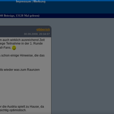
Impressum
|
Werbung
40 Beiträge, 13128 Mal gelesen)
gibberish
30.09.2009, 20:34:07
ten auch wirklich ausreichend Zeit
 rege Teilnahme in der 1. Runde
all-Fans.
 schon einige Hinweise, die das
amits wieder was zum Raunzen
r die Austria spielt zu Hause, da
ichtig optimistisch.