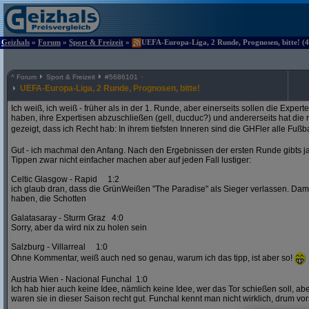
Geizhals
»
Forum
»
Sport & Freizeit
»
UEFA-Europa-Liga, 2 Runde, Prognosen, bitte! (4
^
Forum
Sport & Freizeit
#
5686101
UEFA-Europa-Liga, 2 Runde, Prognosen, bitte!
Ich weiß, ich weiß - früher als in der 1. Runde, aber einerseits sollen die Exper
haben, ihre Expertisen abzuschließen (gell, ducduc?) und andererseits hat die
gezeigt, dass ich Recht hab: In ihrem tiefsten Inneren sind die GHFler alle Fußb
Gut - ich machmal den Anfang. Nach den Ergebnissen der ersten Runde gibts ja
Tippen zwar nicht einfacher machen aber auf jeden Fall lustiger:
Celtic Glasgow - Rapid 1:2
ich glaub dran, dass die GrünWeißen "The Paradise" als Sieger verlassen. D
haben, die Schotten
Galatasaray - Sturm Graz 4:0
Sorry, aber da wird nix zu holen sein
Salzburg - Villarreal 1:0
Ohne Kommentar, weiß auch ned so genau, warum ich das tipp, ist aber so!
Austria Wien - Nacional Funchal 1:0
Ich hab hier auch keine Idee, nämlich keine Idee, wer das Tor schießen soll, abe
waren sie in dieser Saison recht gut. Funchal kennt man nicht wirklich, drum vors