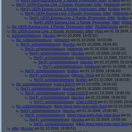
Re(3): UEFA-Europa-Liga, 2 Runde, Prognosen, bitte!
(
IcyBox
am 01.
Re(2): UEFA-Europa-Liga, 2 Runde, Prognosen, bitte!
(
gibberish
am 01.
Re(3): UEFA-Europa-Liga, 2 Runde, Prognosen, bitte!
(
IcyBox
am 01.
Re(4): UEFA-Europa-Liga, 2 Runde, Prognosen, bitte!
(
gibberish
a
Re(5): UEFA-Europa-Liga, 2 Runde, Prognosen, bitte!
(
IcyBox
a
Re(6): UEFA-Europa-Liga, 2 Runde, Prognosen, bitte!
(
gibbe
Re: UEFA-Europa-Liga, 2 Runde, Prognosen, bitte!
(
RaStaDeluXe
am 01.1
Re: UEFA-Europa-Liga, 2 Runde, Prognosen, bitte!
(
Alex
am 01.10.2009, 1
schiiiiiiiiiiiiiiiebung
(
ducduc
am 01.10.2009, 19:02:31)
Re: schiiiiiiiiiiiiiiiebung
(
gibberish
am 01.10.2009, 19:03:39)
Re(2): schiiiiiiiiiiiiiiiebung
(
ducduc
am 01.10.2009, 19:04:45)
Re(3): schiiiiiiiiiiiiiiiebung
(
gibberish
am 01.10.2009, 19:05:28)
Re(4): schiiiiiiiiiiiiiiiebung
(
ducduc
am 01.10.2009, 19:06:12)
Re(5): schiiiiiiiiiiiiiiiebung
(
gibberish
am 01.10.2009, 19:07:4
Re(6): schiiiiiiiiiiiiiiiebung
(
ducduc
am 01.10.2009, 19:10:0
Re(7): schiiiiiiiiiiiiiiiebung
(
gibberish
am 01.10.2009, 19
Re(3): schiiiiiiiiiiiiiiiebung
(
IcyBox
am 01.10.2009, 19:08:43)
Re(4): schiiiiiiiiiiiiiiiebung
(
Winnie_Pooh
am 01.10.2009, 19:46:
Re(5): schiiiiiiiiiiiiiiiebung
(
IcyBox
am 01.10.2009, 19:49:33)
Re: schiiiiiiiiiiiiiiiebung
(
User135678
am 01.10.2009, 19:04:24)
Re(2): schiiiiiiiiiiiiiiiebung
(
ducduc
am 01.10.2009, 19:05:02)
Re(3): schiiiiiiiiiiiiiiiebung
(
User135678
am 01.10.2009, 19:06:15)
Re(4): schiiiiiiiiiiiiiiiebung
(
ducduc
am 01.10.2009, 19:06:55)
Re(5): schiiiiiiiiiiiiiiiebung
(
User135678
am 01.10.2009, 19:0
Re: schiiiiiiiiiiiiiiiebung
(
Mein Haus-mein Auto-mein Boot
am 01.10.2009,
Re(2): schiiiiiiiiiiiiiiiebung
(
ducduc
am 01.10.2009, 19:06:36)
Re(3): schiiiiiiiiiiiiiiiebung
(
Mein Haus-mein Auto-mein Boot
am 01.
Re(4): schiiiiiiiiiiiiiiiebung
(
ducduc
am 01.10.2009, 19:09:34)
Re(5): schiiiiiiiiiiiiiiiebung
(
Mein Haus-mein Auto-mein Boot
a
elfer
(
ducduc
am 01.10.2009, 19:08:53)