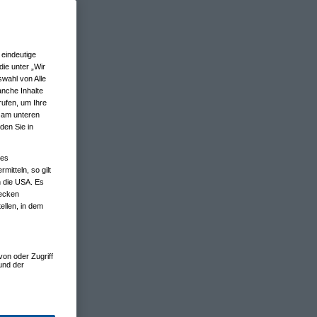
eindeutige
ie unter „Wir
wahl von Alle
anche Inhalte
rufen, um Ihre
n am unteren
den Sie in
nes
tteln, so gilt
n die USA. Es
wecken
ellen, in dem
von oder Zugriff
und der