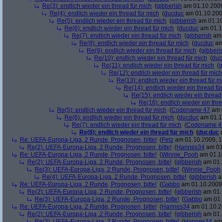
Re(3): endlich wieder ein thread für mich
(
gibberish
am 01.10.2009
Re(4): endlich wieder ein thread für mich
(
ducduc
am 01.10.200
Re(5): endlich wieder ein thread für mich
(
gibberish
am 01.10
Re(6): endlich wieder ein thread für mich
(
ducduc
am 01.1
Re(7): endlich wieder ein thread für mich
(
gibberish
am 
Re(8): endlich wieder ein thread für mich
(
ducduc
am
Re(9): endlich wieder ein thread für mich
(
gibberi
Re(10): endlich wieder ein thread für mich
(
duc
Re(11): endlich wieder ein thread für mich
(
g
Re(12): endlich wieder ein thread für mich
Re(13): endlich wieder ein thread für m
Re(14): endlich wieder ein thread fü
Re(15): endlich wieder ein thread
Re(16): endlich wieder ein thr
Re(5): endlich wieder ein thread für mich
(
Codename 47
am 0
Re(6): endlich wieder ein thread für mich
(
ducduc
am 01.1
Re(7): endlich wieder ein thread für mich
(
Codename 4
Re(8): endlich wieder ein thread für mich
(
ducduc
Re: UEFA-Europa-Liga, 2 Runde, Prognosen, bitte!
(
Petz
am 01.10.2009, 1
Re(2): UEFA-Europa-Liga, 2 Runde, Prognosen, bitte!
(
Hannes34
am 01
Re: UEFA-Europa-Liga, 2 Runde, Prognosen, bitte!
(
Winnie_Pooh
am 01.10
Re(2): UEFA-Europa-Liga, 2 Runde, Prognosen, bitte!
(
gibberish
am 01.
Re(3): UEFA-Europa-Liga, 2 Runde, Prognosen, bitte!
(
Winnie_Pooh
Re(4): UEFA-Europa-Liga, 2 Runde, Prognosen, bitte!
(
gibberish
a
Re: UEFA-Europa-Liga, 2 Runde, Prognosen, bitte!
(
Gabbo
am 01.10.2009,
Re(2): UEFA-Europa-Liga, 2 Runde, Prognosen, bitte!
(
gibberish
am 01.
Re(3): UEFA-Europa-Liga, 2 Runde, Prognosen, bitte!
(
Gabbo
am 01.
Re: UEFA-Europa-Liga, 2 Runde, Prognosen, bitte!
(
Hannes34
am 01.10.2
Re(2): UEFA-Europa-Liga, 2 Runde, Prognosen, bitte!
(
gibberish
am 01.
Re(3): UEFA-Europa-Liga, 2 Runde, Prognosen, bitte!
(
Hannes34
am 