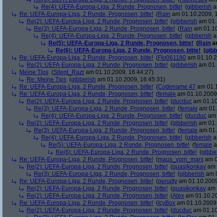
Re(4): UEFA-Europa-Liga, 2 Runde, Prognosen, bitte!
(
gibberish
a
Re: UEFA-Europa-Liga, 2 Runde, Prognosen, bitte!
(
Rain
am 01.10.2009, 1
Re(2): UEFA-Europa-Liga, 2 Runde, Prognosen, bitte!
(
gibberish
am 01.
Re(3): UEFA-Europa-Liga, 2 Runde, Prognosen, bitte!
(
Rain
am 01.10
Re(4): UEFA-Europa-Liga, 2 Runde, Prognosen, bitte!
(
gibberish
a
Re(5): UEFA-Europa-Liga, 2 Runde, Prognosen, bitte!
(
Rain
am
Re(6): UEFA-Europa-Liga, 2 Runde, Prognosen, bitte!
(
gibb
Re: UEFA-Europa-Liga, 2 Runde, Prognosen, bitte!
(
Flo061180
am 01.10.2
Re(2): UEFA-Europa-Liga, 2 Runde, Prognosen, bitte!
(
gibberish
am 01.
Meine Tips
(
Silent_Razr
am 01.10.2009, 16:44:27)
Re: Meine Tips
(
gibberish
am 01.10.2009, 16:45:31)
Re: UEFA-Europa-Liga, 2 Runde, Prognosen, bitte!
(
Codename 47
am 01.1
Re: UEFA-Europa-Liga, 2 Runde, Prognosen, bitte!
(
female
am 01.10.2009,
Re(2): UEFA-Europa-Liga, 2 Runde, Prognosen, bitte!
(
ducduc
am 01.10
Re(3): UEFA-Europa-Liga, 2 Runde, Prognosen, bitte!
(
female
am 01.
Re(4): UEFA-Europa-Liga, 2 Runde, Prognosen, bitte!
(
ducduc
am 
Re(2): UEFA-Europa-Liga, 2 Runde, Prognosen, bitte!
(
gibberish
am 01.
Re(3): UEFA-Europa-Liga, 2 Runde, Prognosen, bitte!
(
female
am 01.
Re(4): UEFA-Europa-Liga, 2 Runde, Prognosen, bitte!
(
gibberish
a
Re(5): UEFA-Europa-Liga, 2 Runde, Prognosen, bitte!
(
female
a
Re(6): UEFA-Europa-Liga, 2 Runde, Prognosen, bitte!
(
gibbe
Re: UEFA-Europa-Liga, 2 Runde, Prognosen, bitte!
(
maus_vom_mars
am 0
Re(2): UEFA-Europa-Liga, 2 Runde, Prognosen, bitte!
(
quasikonkav
am 
Re(3): UEFA-Europa-Liga, 2 Runde, Prognosen, bitte!
(
gibberish
am 0
Re: UEFA-Europa-Liga, 2 Runde, Prognosen, bitte!
(
penalty
am 01.10.2009
Re(2): UEFA-Europa-Liga, 2 Runde, Prognosen, bitte!
(
quasikonkav
am 
Re(2): UEFA-Europa-Liga, 2 Runde, Prognosen, bitte!
(
Alex
am 01.10.20
Re: UEFA-Europa-Liga, 2 Runde, Prognosen, bitte!
(
IcyBox
am 01.10.2009,
Re(2): UEFA-Europa-Liga, 2 Runde, Prognosen, bitte!
(
ducduc
am 01.10