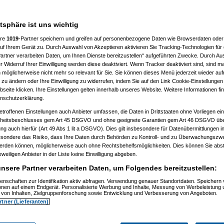
atsphäre ist uns wichtig
ere
1019
-Partner speichern und greifen auf personenbezogene Daten wie Browserdaten oder 
f Ihrem Gerät zu. Durch Auswahl von Akzeptieren aktivieren Sie Tracking-Technologien für d
artner verarbeiten Daten, um Ihnen Dienste bereitzustellen“ aufgeführten Zwecke. Durch Aus
 20:36:34)
 Widerruf Ihrer Einwilligung werden diese deaktiviert. Wenn Tracker deaktiviert sind, sind m
09.2009, 20:37:39)
 möglicherweise nicht mehr so relevant für Sie. Sie können dieses Menü jederzeit wieder auf
9.2009, 20:40:59)
 zu ändern oder Ihre Einwilligung zu widerrufen, indem Sie auf den Link Cookie-Einstellunge
m 30.09.2009, 20:41:20)
eite klicken. Ihre Einstellungen gelten innerhalb unseres Website. Weitere Informationen fin
t
(
substitute
am 30.09.2009, 20:42:04)
nschutzerklärung.
09.2009, 20:45:37)
tätigt
(
substitute
am 30.09.2009, 20:46:24)
etroffenen Einstellungen auch Anbieter umfassen, die Daten in Drittstaaten ohne Vorliegen ei
tätigt
(
substitute
am 01.10.2009, 22:57:14)
itsbeschlusses gem Art 45 DSGVO und ohne geeignete Garantien gem Art 46 DSGVO übermi
m 01.10.2009, 22:58:35)
gung auch hierfür (Art 49 Abs 1 lit a DSGVO). Dies gilt insbesondere für Datenübermittlungen i
9.2009, 22:45:21)
esondere das Risiko, dass Ihre Daten durch Behörden zu Kontroll- und zu Überwachungsz
09.2009, 22:47:25)
werden können, möglicherweise auch ohne Rechtsbehelfsmöglichkeiten. Dies können Sie abst
.2009, 11:44:17)
10.2009, 13:35:42)
eweiligen Anbieter in der Liste keine Einwilligung abgeben.
m 01.10.2009, 14:26:34)
nsere Partner verarbeiten Daten, um Folgendes bereitzustellen:
.10.2009, 13:57:51)
09, 11:46:07)
enschaften zur Identifikation aktiv abfragen. Verwendung genauer Standortdaten. Speichern 
.2009, 11:55:41)
ionen auf einem Endgerät. Personalisierte Werbung und Inhalte, Messung von Werbeleistung 
01.10.2009, 11:56:58)
von Inhalten, Zielgruppenforschung sowie Entwicklung und Verbesserung von Angeboten.
01.10.2009, 11:57:54)
rtner (Lieferanten)
70
am 01.10.2009, 11:58:30)
uc
am 01.10.2009, 12:01:05)
no_d70
am 01.10.2009, 12:02:51)