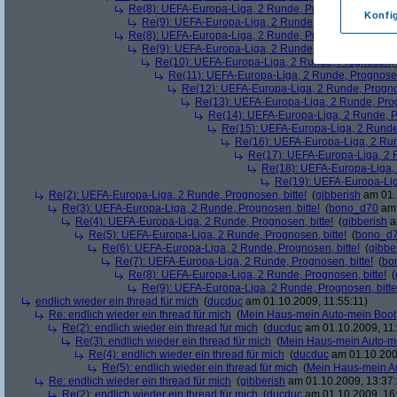
Re(8): UEFA-Europa-Liga, 2 Runde, Prognosen, bitte!
(
Konfi
Re(9): UEFA-Europa-Liga, 2 Runde, Prognosen, bitte
Re(8): UEFA-Europa-Liga, 2 Runde, Prognosen, bitte!
(
Re(9): UEFA-Europa-Liga, 2 Runde, Prognosen, bitte
Re(10): UEFA-Europa-Liga, 2 Runde, Prognosen, b
Re(11): UEFA-Europa-Liga, 2 Runde, Prognosen,
Re(12): UEFA-Europa-Liga, 2 Runde, Prognos
Re(13): UEFA-Europa-Liga, 2 Runde, Prog
Re(14): UEFA-Europa-Liga, 2 Runde, Pr
Re(15): UEFA-Europa-Liga, 2 Runde,
Re(16): UEFA-Europa-Liga, 2 Run
Re(17): UEFA-Europa-Liga, 2 R
Re(18): UEFA-Europa-Liga, 
Re(19): UEFA-Europa-Liga
Re(2): UEFA-Europa-Liga, 2 Runde, Prognosen, bitte!
(
gibberish
am 01.
Re(3): UEFA-Europa-Liga, 2 Runde, Prognosen, bitte!
(
bono_d70
am 
Re(4): UEFA-Europa-Liga, 2 Runde, Prognosen, bitte!
(
gibberish
a
Re(5): UEFA-Europa-Liga, 2 Runde, Prognosen, bitte!
(
bono_d
Re(6): UEFA-Europa-Liga, 2 Runde, Prognosen, bitte!
(
gibbe
Re(7): UEFA-Europa-Liga, 2 Runde, Prognosen, bitte!
(
bo
Re(8): UEFA-Europa-Liga, 2 Runde, Prognosen, bitte!
(
Re(9): UEFA-Europa-Liga, 2 Runde, Prognosen, bitte
endlich wieder ein thread für mich
(
ducduc
am 01.10.2009, 11:55:11)
Re: endlich wieder ein thread für mich
(
Mein Haus-mein Auto-mein Boot
Re(2): endlich wieder ein thread für mich
(
ducduc
am 01.10.2009, 11:
Re(3): endlich wieder ein thread für mich
(
Mein Haus-mein Auto-m
Re(4): endlich wieder ein thread für mich
(
ducduc
am 01.10.200
Re(5): endlich wieder ein thread für mich
(
Mein Haus-mein A
Re: endlich wieder ein thread für mich
(
gibberish
am 01.10.2009, 13:37:
Re(2): endlich wieder ein thread für mich
(
ducduc
am 01.10.2009, 16