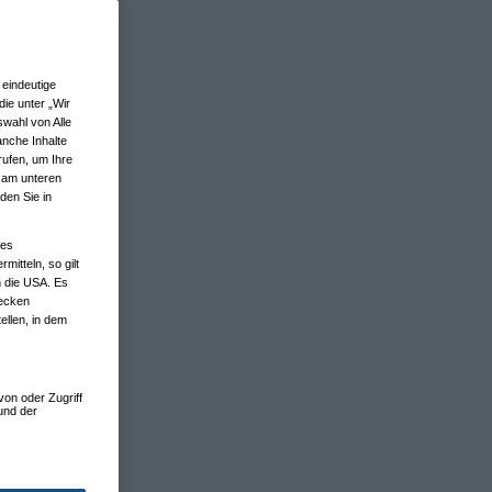
eindeutige
ie unter „Wir
wahl von Alle
anche Inhalte
rufen, um Ihre
n am unteren
den Sie in
nes
tteln, so gilt
n die USA. Es
wecken
ellen, in dem
von oder Zugriff
und der