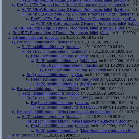
Re(3): UEFA-Europa-Liga, 2 Runde, Prognosen, bitte!
(
IcyBox
am 01.
Re(2): UEFA-Europa-Liga, 2 Runde, Prognosen, bitte!
(
gibberish
am 01.
Re(3): UEFA-Europa-Liga, 2 Runde, Prognosen, bitte!
(
IcyBox
am 01.
Re(4): UEFA-Europa-Liga, 2 Runde, Prognosen, bitte!
(
gibberish
a
Re(5): UEFA-Europa-Liga, 2 Runde, Prognosen, bitte!
(
IcyBox
a
Re(6): UEFA-Europa-Liga, 2 Runde, Prognosen, bitte!
(
gibbe
Re: UEFA-Europa-Liga, 2 Runde, Prognosen, bitte!
(
RaStaDeluXe
am 01.1
Re: UEFA-Europa-Liga, 2 Runde, Prognosen, bitte!
(
Alex
am 01.10.2009, 1
schiiiiiiiiiiiiiiiebung
(
ducduc
am 01.10.2009, 19:02:31)
Re: schiiiiiiiiiiiiiiiebung
(
gibberish
am 01.10.2009, 19:03:39)
Re(2): schiiiiiiiiiiiiiiiebung
(
ducduc
am 01.10.2009, 19:04:45)
Re(3): schiiiiiiiiiiiiiiiebung
(
gibberish
am 01.10.2009, 19:05:28)
Re(4): schiiiiiiiiiiiiiiiebung
(
ducduc
am 01.10.2009, 19:06:12)
Re(5): schiiiiiiiiiiiiiiiebung
(
gibberish
am 01.10.2009, 19:07:4
Re(6): schiiiiiiiiiiiiiiiebung
(
ducduc
am 01.10.2009, 19:10:0
Re(7): schiiiiiiiiiiiiiiiebung
(
gibberish
am 01.10.2009, 19
Re(3): schiiiiiiiiiiiiiiiebung
(
IcyBox
am 01.10.2009, 19:08:43)
Re(4): schiiiiiiiiiiiiiiiebung
(
Winnie_Pooh
am 01.10.2009, 19:46:
Re(5): schiiiiiiiiiiiiiiiebung
(
IcyBox
am 01.10.2009, 19:49:33)
Re: schiiiiiiiiiiiiiiiebung
(
User135678
am 01.10.2009, 19:04:24)
Re(2): schiiiiiiiiiiiiiiiebung
(
ducduc
am 01.10.2009, 19:05:02)
Re(3): schiiiiiiiiiiiiiiiebung
(
User135678
am 01.10.2009, 19:06:15)
Re(4): schiiiiiiiiiiiiiiiebung
(
ducduc
am 01.10.2009, 19:06:55)
Re(5): schiiiiiiiiiiiiiiiebung
(
User135678
am 01.10.2009, 19:0
Re: schiiiiiiiiiiiiiiiebung
(
Mein Haus-mein Auto-mein Boot
am 01.10.2009,
Re(2): schiiiiiiiiiiiiiiiebung
(
ducduc
am 01.10.2009, 19:06:36)
Re(3): schiiiiiiiiiiiiiiiebung
(
Mein Haus-mein Auto-mein Boot
am 01.
Re(4): schiiiiiiiiiiiiiiiebung
(
ducduc
am 01.10.2009, 19:09:34)
Re(5): schiiiiiiiiiiiiiiiebung
(
Mein Haus-mein Auto-mein Boot
a
elfer
(
ducduc
am 01.10.2009, 19:08:53)