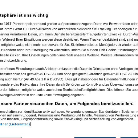
atsphäre ist uns wichtig
ere
1017
-Partner speichern und greifen auf personenbezogene Daten wie Browserdaten oder 
f Ihrem Gerät zu. Durch Auswahl von Akzeptieren aktivieren Sie Tracking-Technologien für d
artner verarbeiten Daten, um Ihnen Dienste bereitzustellen“ aufgeführten Zwecke. Durch Aus
 20:36:34)
 Widerruf Ihrer Einwilligung werden diese deaktiviert. Wenn Tracker deaktiviert sind, sind m
09.2009, 20:37:39)
 möglicherweise nicht mehr so relevant für Sie. Sie können dieses Menü jederzeit wieder auf
9.2009, 20:40:59)
 zu ändern oder Ihre Einwilligung zu widerrufen, indem Sie auf den Link Cookie-Einstellunge
m 30.09.2009, 20:41:20)
eite klicken. Ihre Einstellungen gelten innerhalb unseres Website. Weitere Informationen fin
t
(
substitute
am 30.09.2009, 20:42:04)
nschutzerklärung.
09.2009, 20:45:37)
tätigt
(
substitute
am 30.09.2009, 20:46:24)
etroffenen Einstellungen auch Anbieter umfassen, die Daten in Drittstaaten ohne Vorliegen ei
tätigt
(
substitute
am 01.10.2009, 22:57:14)
itsbeschlusses gem Art 45 DSGVO und ohne geeignete Garantien gem Art 46 DSGVO übermi
m 01.10.2009, 22:58:35)
gung auch hierfür (Art 49 Abs 1 lit a DSGVO). Dies gilt insbesondere für Datenübermittlungen i
9.2009, 22:45:21)
esondere das Risiko, dass Ihre Daten durch Behörden zu Kontroll- und zu Überwachungsz
09.2009, 22:47:25)
werden können, möglicherweise auch ohne Rechtsbehelfsmöglichkeiten. Dies können Sie abst
.2009, 11:44:17)
10.2009, 13:35:42)
eweiligen Anbieter in der Liste keine Einwilligung abgeben.
m 01.10.2009, 14:26:34)
nsere Partner verarbeiten Daten, um Folgendes bereitzustellen:
.10.2009, 13:57:51)
09, 11:46:07)
enschaften zur Identifikation aktiv abfragen. Verwendung genauer Standortdaten. Speichern 
.2009, 11:55:41)
ionen auf einem Endgerät. Personalisierte Werbung und Inhalte, Messung von Werbeleistung 
01.10.2009, 11:56:58)
von Inhalten, Zielgruppenforschung sowie Entwicklung und Verbesserung von Angeboten.
01.10.2009, 11:57:54)
rtner (Lieferanten)
70
am 01.10.2009, 11:58:30)
uc
am 01.10.2009, 12:01:05)
no_d70
am 01.10.2009, 12:02:51)