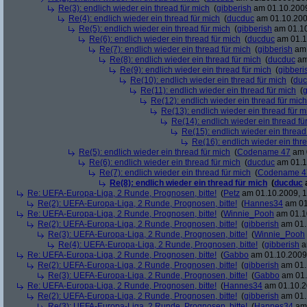
Re(3): endlich wieder ein thread für mich
(
gibberish
am 01.10.2009
Re(4): endlich wieder ein thread für mich
(
ducduc
am 01.10.200
Re(5): endlich wieder ein thread für mich
(
gibberish
am 01.10
Re(6): endlich wieder ein thread für mich
(
ducduc
am 01.1
Re(7): endlich wieder ein thread für mich
(
gibberish
am 
Re(8): endlich wieder ein thread für mich
(
ducduc
am
Re(9): endlich wieder ein thread für mich
(
gibberi
Re(10): endlich wieder ein thread für mich
(
duc
Re(11): endlich wieder ein thread für mich
(
g
Re(12): endlich wieder ein thread für mich
Re(13): endlich wieder ein thread für m
Re(14): endlich wieder ein thread fü
Re(15): endlich wieder ein thread
Re(16): endlich wieder ein thr
Re(5): endlich wieder ein thread für mich
(
Codename 47
am 0
Re(6): endlich wieder ein thread für mich
(
ducduc
am 01.1
Re(7): endlich wieder ein thread für mich
(
Codename 4
Re(8): endlich wieder ein thread für mich
(
ducduc
Re: UEFA-Europa-Liga, 2 Runde, Prognosen, bitte!
(
Petz
am 01.10.2009, 1
Re(2): UEFA-Europa-Liga, 2 Runde, Prognosen, bitte!
(
Hannes34
am 01
Re: UEFA-Europa-Liga, 2 Runde, Prognosen, bitte!
(
Winnie_Pooh
am 01.10
Re(2): UEFA-Europa-Liga, 2 Runde, Prognosen, bitte!
(
gibberish
am 01.
Re(3): UEFA-Europa-Liga, 2 Runde, Prognosen, bitte!
(
Winnie_Pooh
Re(4): UEFA-Europa-Liga, 2 Runde, Prognosen, bitte!
(
gibberish
a
Re: UEFA-Europa-Liga, 2 Runde, Prognosen, bitte!
(
Gabbo
am 01.10.2009,
Re(2): UEFA-Europa-Liga, 2 Runde, Prognosen, bitte!
(
gibberish
am 01.
Re(3): UEFA-Europa-Liga, 2 Runde, Prognosen, bitte!
(
Gabbo
am 01.
Re: UEFA-Europa-Liga, 2 Runde, Prognosen, bitte!
(
Hannes34
am 01.10.2
Re(2): UEFA-Europa-Liga, 2 Runde, Prognosen, bitte!
(
gibberish
am 01.
Re(3): UEFA-Europa-Liga, 2 Runde, Prognosen, bitte!
(
Hannes34
am 