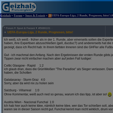
Geizhals
»
Forum
»
Sport & Freizeit
»
UEFA-Europa-Liga, 2 Runde, Prognosen, bitte! (4
^
Forum
Sport & Freizeit
#
5686101
UEFA-Europa-Liga, 2 Runde, Prognosen, bitte!
Ich weiß, ich weiß - früher als in der 1. Runde, aber einerseits sollen die Exper
haben, ihre Expertisen abzuschließen (gell, ducduc?) und andererseits hat die
gezeigt, dass ich Recht hab: In ihrem tiefsten Inneren sind die GHFler alle Fußb
Gut - ich machmal den Anfang. Nach den Ergebnissen der ersten Runde gibts ja
Tippen zwar nicht einfacher machen aber auf jeden Fall lustiger:
Celtic Glasgow - Rapid 1:2
ich glaub dran, dass die GrünWeißen "The Paradise" als Sieger verlassen. D
haben, die Schotten
Galatasaray - Sturm Graz 4:0
Sorry, aber da wird nix zu holen sein
Salzburg - Villarreal 1:0
Ohne Kommentar, weiß auch ned so genau, warum ich das tipp, ist aber so!
Austria Wien - Nacional Funchal 1:0
Ich hab hier auch keine Idee, nämlich keine Idee, wer das Tor schießen soll, abe
waren sie in dieser Saison recht gut. Funchal kennt man nicht wirklich, drum vors