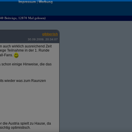
Impressum
|
Werbung
40 Beiträge, 12870 Mal gelesen)
gibberish
30.09.2009, 20:34:07
ten auch wirklich ausreichend Zeit
 rege Teilnahme in der 1. Runde
all-Fans.
 schon einige Hinweise, die das
amits wieder was zum Raunzen
r die Austria spielt zu Hause, da
ichtig optimistisch.