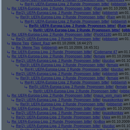
Re(4): UEFA-Europa-Liga, 2 Runde, Prognosen, bitte!
(
gibberish
a
Re: UEFA-Europa-Liga, 2 Runde, Prognosen, bitte!
(
Rain
am 01.10.2009, 1
Re(2): UEFA-Europa-Liga, 2 Runde, Prognosen, bitte!
(
gibberish
am 01.
Re(3): UEFA-Europa-Liga, 2 Runde, Prognosen, bitte!
(
Rain
am 01.10
Re(4): UEFA-Europa-Liga, 2 Runde, Prognosen, bitte!
(
gibberish
a
Re(5): UEFA-Europa-Liga, 2 Runde, Prognosen, bitte!
(
Rain
am
Re(6): UEFA-Europa-Liga, 2 Runde, Prognosen, bitte!
(
gibb
Re: UEFA-Europa-Liga, 2 Runde, Prognosen, bitte!
(
Flo061180
am 01.10.2
Re(2): UEFA-Europa-Liga, 2 Runde, Prognosen, bitte!
(
gibberish
am 01.
Meine Tips
(
Silent_Razr
am 01.10.2009, 16:44:27)
Re: Meine Tips
(
gibberish
am 01.10.2009, 16:45:31)
Re: UEFA-Europa-Liga, 2 Runde, Prognosen, bitte!
(
Codename 47
am 01.1
Re: UEFA-Europa-Liga, 2 Runde, Prognosen, bitte!
(
female
am 01.10.2009,
Re(2): UEFA-Europa-Liga, 2 Runde, Prognosen, bitte!
(
ducduc
am 01.10
Re(3): UEFA-Europa-Liga, 2 Runde, Prognosen, bitte!
(
female
am 01.
Re(4): UEFA-Europa-Liga, 2 Runde, Prognosen, bitte!
(
ducduc
am 
Re(2): UEFA-Europa-Liga, 2 Runde, Prognosen, bitte!
(
gibberish
am 01.
Re(3): UEFA-Europa-Liga, 2 Runde, Prognosen, bitte!
(
female
am 01.
Re(4): UEFA-Europa-Liga, 2 Runde, Prognosen, bitte!
(
gibberish
a
Re(5): UEFA-Europa-Liga, 2 Runde, Prognosen, bitte!
(
female
a
Re(6): UEFA-Europa-Liga, 2 Runde, Prognosen, bitte!
(
gibbe
Re: UEFA-Europa-Liga, 2 Runde, Prognosen, bitte!
(
maus_vom_mars
am 0
Re(2): UEFA-Europa-Liga, 2 Runde, Prognosen, bitte!
(
quasikonkav
am 
Re(3): UEFA-Europa-Liga, 2 Runde, Prognosen, bitte!
(
gibberish
am 0
Re: UEFA-Europa-Liga, 2 Runde, Prognosen, bitte!
(
penalty
am 01.10.2009
Re(2): UEFA-Europa-Liga, 2 Runde, Prognosen, bitte!
(
quasikonkav
am 
Re(2): UEFA-Europa-Liga, 2 Runde, Prognosen, bitte!
(
Alex
am 01.10.20
Re: UEFA-Europa-Liga, 2 Runde, Prognosen, bitte!
(
IcyBox
am 01.10.2009,
Re(2): UEFA-Europa-Liga, 2 Runde, Prognosen, bitte!
(
ducduc
am 01.10