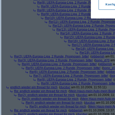
Re(8): UEFA-Europa-Liga, 2 Runde, Prognosen, bitte!
(
Konfi
Re(9): UEFA-Europa-Liga, 2 Runde, Prognosen, bitte
Re(8): UEFA-Europa-Liga, 2 Runde, Prognosen, bitte!
(
Re(9): UEFA-Europa-Liga, 2 Runde, Prognosen, bitte
Re(10): UEFA-Europa-Liga, 2 Runde, Prognosen, b
Re(11): UEFA-Europa-Liga, 2 Runde, Prognosen,
Re(12): UEFA-Europa-Liga, 2 Runde, Prognos
Re(13): UEFA-Europa-Liga, 2 Runde, Prog
Re(14): UEFA-Europa-Liga, 2 Runde, Pr
Re(15): UEFA-Europa-Liga, 2 Runde,
Re(16): UEFA-Europa-Liga, 2 Run
Re(17): UEFA-Europa-Liga, 2 R
Re(18): UEFA-Europa-Liga, 
Re(19): UEFA-Europa-Liga
Re(2): UEFA-Europa-Liga, 2 Runde, Prognosen, bitte!
(
gibberish
am 01.
Re(3): UEFA-Europa-Liga, 2 Runde, Prognosen, bitte!
(
bono_d70
am 
Re(4): UEFA-Europa-Liga, 2 Runde, Prognosen, bitte!
(
gibberish
a
Re(5): UEFA-Europa-Liga, 2 Runde, Prognosen, bitte!
(
bono_d
Re(6): UEFA-Europa-Liga, 2 Runde, Prognosen, bitte!
(
gibbe
Re(7): UEFA-Europa-Liga, 2 Runde, Prognosen, bitte!
(
bo
Re(8): UEFA-Europa-Liga, 2 Runde, Prognosen, bitte!
(
Re(9): UEFA-Europa-Liga, 2 Runde, Prognosen, bitte
endlich wieder ein thread für mich
(
ducduc
am 01.10.2009, 11:55:11)
Re: endlich wieder ein thread für mich
(
Mein Haus-mein Auto-mein Boot
Re(2): endlich wieder ein thread für mich
(
ducduc
am 01.10.2009, 11:
Re(3): endlich wieder ein thread für mich
(
Mein Haus-mein Auto-m
Re(4): endlich wieder ein thread für mich
(
ducduc
am 01.10.200
Re(5): endlich wieder ein thread für mich
(
Mein Haus-mein A
Re: endlich wieder ein thread für mich
(
gibberish
am 01.10.2009, 13:37:
Re(2): endlich wieder ein thread für mich
(
ducduc
am 01.10.2009, 16