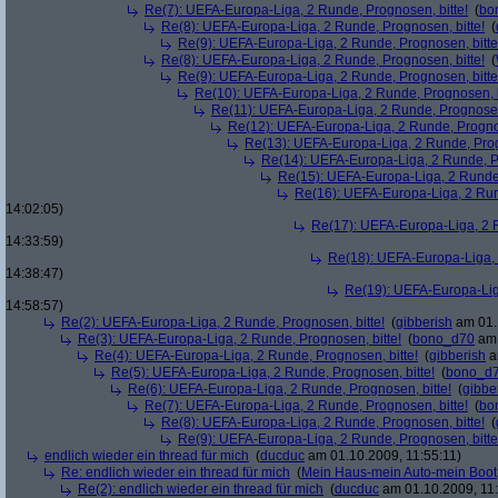
Re(7): UEFA-Europa-Liga, 2 Runde, Prognosen, bitte!
(
bo
Re(8): UEFA-Europa-Liga, 2 Runde, Prognosen, bitte!
(
Re(9): UEFA-Europa-Liga, 2 Runde, Prognosen, bitte
Re(8): UEFA-Europa-Liga, 2 Runde, Prognosen, bitte!
(
Re(9): UEFA-Europa-Liga, 2 Runde, Prognosen, bitte
Re(10): UEFA-Europa-Liga, 2 Runde, Prognosen, b
Re(11): UEFA-Europa-Liga, 2 Runde, Prognosen,
Re(12): UEFA-Europa-Liga, 2 Runde, Prognos
Re(13): UEFA-Europa-Liga, 2 Runde, Prog
Re(14): UEFA-Europa-Liga, 2 Runde, Pr
Re(15): UEFA-Europa-Liga, 2 Runde,
Re(16): UEFA-Europa-Liga, 2 Run
14:02:05)
Re(17): UEFA-Europa-Liga, 2 R
14:33:59)
Re(18): UEFA-Europa-Liga, 
14:38:47)
Re(19): UEFA-Europa-Liga
14:58:57)
Re(2): UEFA-Europa-Liga, 2 Runde, Prognosen, bitte!
(
gibberish
am 01.
Re(3): UEFA-Europa-Liga, 2 Runde, Prognosen, bitte!
(
bono_d70
am 
Re(4): UEFA-Europa-Liga, 2 Runde, Prognosen, bitte!
(
gibberish
a
Re(5): UEFA-Europa-Liga, 2 Runde, Prognosen, bitte!
(
bono_d
Re(6): UEFA-Europa-Liga, 2 Runde, Prognosen, bitte!
(
gibbe
Re(7): UEFA-Europa-Liga, 2 Runde, Prognosen, bitte!
(
bo
Re(8): UEFA-Europa-Liga, 2 Runde, Prognosen, bitte!
(
Re(9): UEFA-Europa-Liga, 2 Runde, Prognosen, bitte
endlich wieder ein thread für mich
(
ducduc
am 01.10.2009, 11:55:11)
Re: endlich wieder ein thread für mich
(
Mein Haus-mein Auto-mein Boot
Re(2): endlich wieder ein thread für mich
(
ducduc
am 01.10.2009, 11: