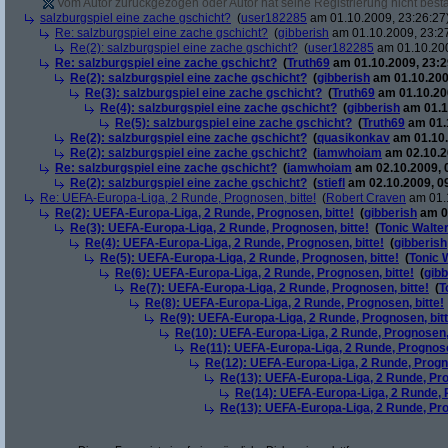
Vom Autor zurückgezogen oder Autor hat seine Registrierung nicht bestä
salzburgspiel eine zache gschicht?
(
user182285
am 01.10.2009, 23:26:27
Re: salzburgspiel eine zache gschicht?
(
gibberish
am 01.10.2009, 23:2
Re(2): salzburgspiel eine zache gschicht?
(
user182285
am 01.10.200
Re: salzburgspiel eine zache gschicht?
(
Truth69
am 01.10.2009, 23:2
Re(2): salzburgspiel eine zache gschicht?
(
gibberish
am 01.10.200
Re(3): salzburgspiel eine zache gschicht?
(
Truth69
am 01.10.200
Re(4): salzburgspiel eine zache gschicht?
(
gibberish
am 01.1
Re(5): salzburgspiel eine zache gschicht?
(
Truth69
am 01.1
Re(2): salzburgspiel eine zache gschicht?
(
quasikonkav
am 01.10.
Re(2): salzburgspiel eine zache gschicht?
(
iamwhoiam
am 02.10.2
Re: salzburgspiel eine zache gschicht?
(
iamwhoiam
am 02.10.2009, 
Re(2): salzburgspiel eine zache gschicht?
(
stiefl
am 02.10.2009, 0
Re: UEFA-Europa-Liga, 2 Runde, Prognosen, bitte!
(
Robert Craven
am 01.1
Re(2): UEFA-Europa-Liga, 2 Runde, Prognosen, bitte!
(
gibberish
am 01
Re(3): UEFA-Europa-Liga, 2 Runde, Prognosen, bitte!
(
Tonic Walte
Re(4): UEFA-Europa-Liga, 2 Runde, Prognosen, bitte!
(
gibberish
Re(5): UEFA-Europa-Liga, 2 Runde, Prognosen, bitte!
(
Tonic 
Re(6): UEFA-Europa-Liga, 2 Runde, Prognosen, bitte!
(
gibb
Re(7): UEFA-Europa-Liga, 2 Runde, Prognosen, bitte!
(
T
Re(8): UEFA-Europa-Liga, 2 Runde, Prognosen, bitte!
Re(9): UEFA-Europa-Liga, 2 Runde, Prognosen, bitt
Re(10): UEFA-Europa-Liga, 2 Runde, Prognosen, 
Re(11): UEFA-Europa-Liga, 2 Runde, Prognose
Re(12): UEFA-Europa-Liga, 2 Runde, Progno
Re(13): UEFA-Europa-Liga, 2 Runde, Pro
Re(14): UEFA-Europa-Liga, 2 Runde, P
Re(13): UEFA-Europa-Liga, 2 Runde, Pro