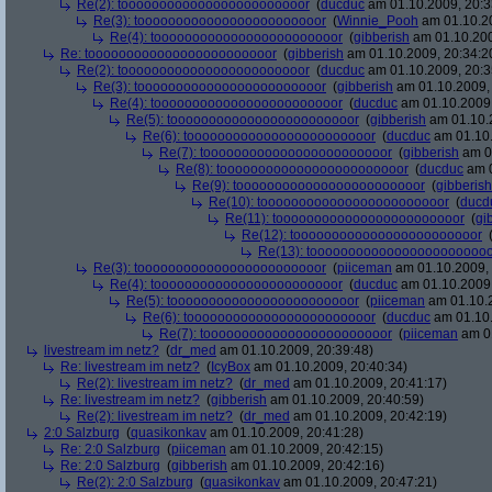
Re(2): toooooooooooooooooooooooor
(
ducduc
am 01.10.2009, 20:3
Re(3): toooooooooooooooooooooooor
(
Winnie_Pooh
am 01.10.20
Re(4): toooooooooooooooooooooooor
(
gibberish
am 01.10.200
Re: toooooooooooooooooooooooor
(
gibberish
am 01.10.2009, 20:34:2
Re(2): toooooooooooooooooooooooor
(
ducduc
am 01.10.2009, 20:3
Re(3): toooooooooooooooooooooooor
(
gibberish
am 01.10.2009, 
Re(4): toooooooooooooooooooooooor
(
ducduc
am 01.10.2009,
Re(5): toooooooooooooooooooooooor
(
gibberish
am 01.10.2
Re(6): toooooooooooooooooooooooor
(
ducduc
am 01.10.
Re(7): toooooooooooooooooooooooor
(
gibberish
am 01
Re(8): toooooooooooooooooooooooor
(
ducduc
am 0
Re(9): toooooooooooooooooooooooor
(
gibberish
Re(10): toooooooooooooooooooooooor
(
ducd
Re(11): toooooooooooooooooooooooor
(
gi
Re(12): toooooooooooooooooooooooor
Re(13): toooooooooooooooooooooooo
Re(3): toooooooooooooooooooooooor
(
piiceman
am 01.10.2009, 
Re(4): toooooooooooooooooooooooor
(
ducduc
am 01.10.2009,
Re(5): toooooooooooooooooooooooor
(
piiceman
am 01.10.2
Re(6): toooooooooooooooooooooooor
(
ducduc
am 01.10.
Re(7): toooooooooooooooooooooooor
(
piiceman
am 01
livestream im netz?
(
dr_med
am 01.10.2009, 20:39:48)
Re: livestream im netz?
(
IcyBox
am 01.10.2009, 20:40:34)
Re(2): livestream im netz?
(
dr_med
am 01.10.2009, 20:41:17)
Re: livestream im netz?
(
gibberish
am 01.10.2009, 20:40:59)
Re(2): livestream im netz?
(
dr_med
am 01.10.2009, 20:42:19)
2:0 Salzburg
(
quasikonkav
am 01.10.2009, 20:41:28)
Re: 2:0 Salzburg
(
piiceman
am 01.10.2009, 20:42:15)
Re: 2:0 Salzburg
(
gibberish
am 01.10.2009, 20:42:16)
Re(2): 2:0 Salzburg
(
quasikonkav
am 01.10.2009, 20:47:21)