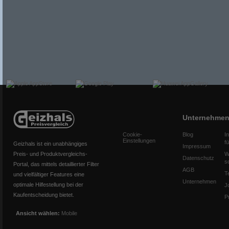
Unternehme
Cookie-
Blog
I
Einstellungen
f
Geizhals ist ein unabhängiges
Impressum
Preis- und Produktvergleichs-
W
Datenschutz
s
Portal, das mittels detaillierter Filter
AGB
T
und vielfältiger Features eine
Unternehmen
optimale Hilfestellung bei der
J
Kaufentscheidung bietet.
P
Ansicht wählen:
Mobile