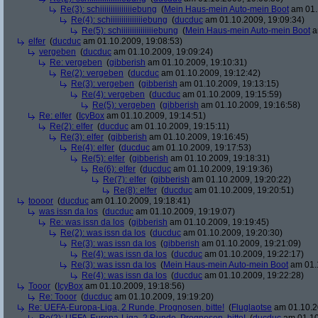
Re(3): schiiiiiiiiiiiiiiiebung
(
Mein Haus-mein Auto-mein Boot
am 01.
Re(4): schiiiiiiiiiiiiiiiebung
(
ducduc
am 01.10.2009, 19:09:34)
Re(5): schiiiiiiiiiiiiiiiebung
(
Mein Haus-mein Auto-mein Boot
a
elfer
(
ducduc
am 01.10.2009, 19:08:53)
vergeben
(
ducduc
am 01.10.2009, 19:09:24)
Re: vergeben
(
gibberish
am 01.10.2009, 19:10:31)
Re(2): vergeben
(
ducduc
am 01.10.2009, 19:12:42)
Re(3): vergeben
(
gibberish
am 01.10.2009, 19:13:15)
Re(4): vergeben
(
ducduc
am 01.10.2009, 19:15:59)
Re(5): vergeben
(
gibberish
am 01.10.2009, 19:16:58)
Re: elfer
(
IcyBox
am 01.10.2009, 19:14:51)
Re(2): elfer
(
ducduc
am 01.10.2009, 19:15:11)
Re(3): elfer
(
gibberish
am 01.10.2009, 19:16:45)
Re(4): elfer
(
ducduc
am 01.10.2009, 19:17:53)
Re(5): elfer
(
gibberish
am 01.10.2009, 19:18:31)
Re(6): elfer
(
ducduc
am 01.10.2009, 19:19:36)
Re(7): elfer
(
gibberish
am 01.10.2009, 19:20:22)
Re(8): elfer
(
ducduc
am 01.10.2009, 19:20:51)
toooor
(
ducduc
am 01.10.2009, 19:18:41)
was issn da los
(
ducduc
am 01.10.2009, 19:19:07)
Re: was issn da los
(
gibberish
am 01.10.2009, 19:19:45)
Re(2): was issn da los
(
ducduc
am 01.10.2009, 19:20:30)
Re(3): was issn da los
(
gibberish
am 01.10.2009, 19:21:09)
Re(4): was issn da los
(
ducduc
am 01.10.2009, 19:22:17)
Re(3): was issn da los
(
Mein Haus-mein Auto-mein Boot
am 01.1
Re(4): was issn da los
(
ducduc
am 01.10.2009, 19:22:28)
Tooor
(
IcyBox
am 01.10.2009, 19:18:56)
Re: Tooor
(
ducduc
am 01.10.2009, 19:19:20)
Re: UEFA-Europa-Liga, 2 Runde, Prognosen, bitte!
(
Fluglaotse
am 01.10.2