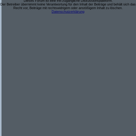
Dieses Forum ist eine frei zugängliche Diskussionsplattform.
Der Betreiber übernimmt keine Verantwortung für den Inhalt der Beiträge und behält sich das
Recht vor, Beiträge mit rechtswidrigem oder anstößigem Inhalt zu löschen.
Datenschutzerklärung