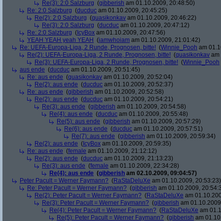
Re(3): 2:0 Salzburg
(
gibberish
am 01.10.2009, 20:48:50)
Re: 2:0 Salzburg
(
ducduc
am 01.10.2009, 20:45:25)
Re(2): 2:0 Salzburg
(
quasikonkav
am 01.10.2009, 20:46:22)
Re(3): 2:0 Salzburg
(
ducduc
am 01.10.2009, 20:47:12)
Re: 2:0 Salzburg
(
IcyBox
am 01.10.2009, 20:47:56)
YEAH YEAH yeah YEAH
(
iamwhoiam
am 01.10.2009, 21:01:42)
Re: UEFA-Europa-Liga, 2 Runde, Prognosen, bitte!
(
Winnie_Pooh
am 01.10
Re(2): UEFA-Europa-Liga, 2 Runde, Prognosen, bitte!
(
quasikonkav
am 
Re(3): UEFA-Europa-Liga, 2 Runde, Prognosen, bitte!
(
Winnie_Pooh
aus ende
(
ducduc
am 01.10.2009, 20:51:45)
Re: aus ende
(
quasikonkav
am 01.10.2009, 20:52:04)
Re(2): aus ende
(
ducduc
am 01.10.2009, 20:52:37)
Re: aus ende
(
gibberish
am 01.10.2009, 20:52:58)
Re(2): aus ende
(
ducduc
am 01.10.2009, 20:54:21)
Re(3): aus ende
(
gibberish
am 01.10.2009, 20:54:58)
Re(4): aus ende
(
ducduc
am 01.10.2009, 20:55:48)
Re(5): aus ende
(
gibberish
am 01.10.2009, 20:57:29)
Re(6): aus ende
(
ducduc
am 01.10.2009, 20:57:51)
Re(7): aus ende
(
gibberish
am 01.10.2009, 20:59:34)
Re(2): aus ende
(
IcyBox
am 01.10.2009, 20:59:35)
Re: aus ende
(
female
am 01.10.2009, 21:12:12)
Re(2): aus ende
(
ducduc
am 01.10.2009, 21:13:23)
Re(3): aus ende
(
female
am 01.10.2009, 22:34:28)
Re(4): aus ende
(
gibberish
am 02.10.2009, 09:04:57)
Peter Pacult = Werner Faymann?
(
RaStaDeluXe
am 01.10.2009, 20:53:23)
Re: Peter Pacult = Werner Faymann?
(
gibberish
am 01.10.2009, 20:54:
Re(2): Peter Pacult = Werner Faymann?
(
RaStaDeluXe
am 01.10.200
Re(3): Peter Pacult = Werner Faymann?
(
gibberish
am 01.10.2009,
Re(4): Peter Pacult = Werner Faymann?
(
RaStaDeluXe
am 01.1
Re(5): Peter Pacult = Werner Faymann?
(
gibberish
am 01.10.