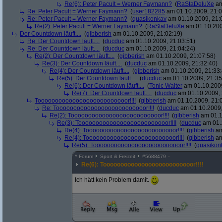
Re(6): Peter Pacult = Werner Faymann?
(
RaStaDeluXe
am
Re: Peter Pacult = Werner Faymann?
(
user182285
am 01.10.2009, 21:0
Re: Peter Pacult = Werner Faymann?
(
quasikonkav
am 01.10.2009, 21:
Re(2): Peter Pacult = Werner Faymann?
(
RaStaDeluXe
am 01.10.200
Der Countdown läuft....
(
gibberish
am 01.10.2009, 21:02:19)
Re: Der Countdown läuft....
(
ducduc
am 01.10.2009, 21:03:51)
Re: Der Countdown läuft....
(
ducduc
am 01.10.2009, 21:04:24)
Re(2): Der Countdown läuft....
(
gibberish
am 01.10.2009, 21:07:58)
Re(3): Der Countdown läuft....
(
ducduc
am 01.10.2009, 21:32:40)
Re(4): Der Countdown läuft....
(
gibberish
am 01.10.2009, 21:33:
Re(5): Der Countdown läuft....
(
ducduc
am 01.10.2009, 21:35
Re(6): Der Countdown läuft....
(
Tonic Walter
am 01.10.2009
Re(7): Der Countdown läuft....
(
ducduc
am 01.10.2009, 
Toooooooooooooooooooooooooor!!!!
(
gibberish
am 01.10.2009, 21:
Re: Toooooooooooooooooooooooooor!!!!
(
ducduc
am 01.10.2009,
Re(2): Toooooooooooooooooooooooooor!!!!
(
gibberish
am 01.1
Re(3): Toooooooooooooooooooooooooor!!!!
(
ducduc
am 01.1
Re(4): Toooooooooooooooooooooooooor!!!!
(
gibberish
am
Re(4): Toooooooooooooooooooooooooor!!!!
(
gibberish
am
Re(5): Toooooooooooooooooooooooooor!!!!
(
quasikon
^
Forum
Sport & Freizeit
#
5688479
Re(6): Toooooooooooooooooooooooooor!!!!
Ich hätt kein Problem damit.