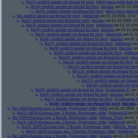
Re(3): endlich wieder ein thread für mich
(
Mein Haus-mein Auto-m
Re(4): endlich wieder ein thread für mich
(
ducduc
am 01.10.200
Re(5): endlich wieder ein thread für mich
(
Mein Haus-mein A
Re: endlich wieder ein thread für mich
(
gibberish
am 01.10.2009, 13:37:
Re(2): endlich wieder ein thread für mich
(
ducduc
am 01.10.2009, 16
Re(3): endlich wieder ein thread für mich
(
gibberish
am 01.10.2009
Re(4): endlich wieder ein thread für mich
(
ducduc
am 01.10.200
Re(5): endlich wieder ein thread für mich
(
gibberish
am 01.10
Re(6): endlich wieder ein thread für mich
(
ducduc
am 01.1
Re(7): endlich wieder ein thread für mich
(
gibberish
am 
Re(8): endlich wieder ein thread für mich
(
ducduc
am
Re(9): endlich wieder ein thread für mich
(
gibberi
Re(10): endlich wieder ein thread für mich
(
duc
Re(11): endlich wieder ein thread für mich
(
g
Re(12): endlich wieder ein thread für mich
Re(13): endlich wieder ein thread für m
Re(14): endlich wieder ein thread fü
Re(15): endlich wieder ein thread
Re(16): endlich wieder ein thr
Re(5): endlich wieder ein thread für mich
(
Codename 47
am 0
Re(6): endlich wieder ein thread für mich
(
ducduc
am 01.1
Re(7): endlich wieder ein thread für mich
(
Codename 4
Re(8): endlich wieder ein thread für mich
(
ducduc
Re: UEFA-Europa-Liga, 2 Runde, Prognosen, bitte!
(
Petz
am 01.10.2009, 1
Re(2): UEFA-Europa-Liga, 2 Runde, Prognosen, bitte!
(
Hannes34
am 01
Re: UEFA-Europa-Liga, 2 Runde, Prognosen, bitte!
(
Winnie_Pooh
am 01.10
Re(2): UEFA-Europa-Liga, 2 Runde, Prognosen, bitte!
(
gibberish
am 01.
Re(3): UEFA-Europa-Liga, 2 Runde, Prognosen, bitte!
(
Winnie_Pooh
Re(4): UEFA-Europa-Liga, 2 Runde, Prognosen, bitte!
(
gibberish
a
Re: UEFA-Europa-Liga, 2 Runde, Prognosen, bitte!
(
Gabbo
am 01.10.2009,