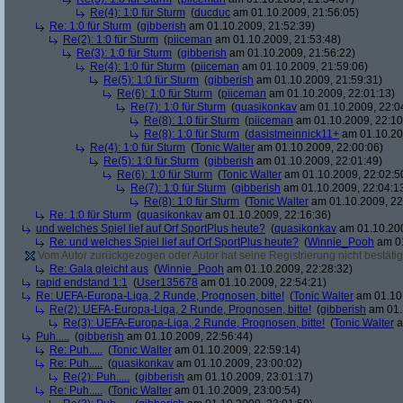
Re(4): 1:0 für Sturm
(
ducduc
am 01.10.2009, 21:56:05)
Re: 1:0 für Sturm
(
gibberish
am 01.10.2009, 21:52:39)
Re(2): 1:0 für Sturm
(
piiceman
am 01.10.2009, 21:53:48)
Re(3): 1:0 für Sturm
(
gibberish
am 01.10.2009, 21:56:22)
Re(4): 1:0 für Sturm
(
piiceman
am 01.10.2009, 21:59:06)
Re(5): 1:0 für Sturm
(
gibberish
am 01.10.2009, 21:59:31)
Re(6): 1:0 für Sturm
(
piiceman
am 01.10.2009, 22:01:13)
Re(7): 1:0 für Sturm
(
quasikonkav
am 01.10.2009, 22:0
Re(8): 1:0 für Sturm
(
piiceman
am 01.10.2009, 22:10
Re(8): 1:0 für Sturm
(
dasistmeinnick11+
am 01.10.20
Re(4): 1:0 für Sturm
(
Tonic Walter
am 01.10.2009, 22:00:06)
Re(5): 1:0 für Sturm
(
gibberish
am 01.10.2009, 22:01:49)
Re(6): 1:0 für Sturm
(
Tonic Walter
am 01.10.2009, 22:02:5
Re(7): 1:0 für Sturm
(
gibberish
am 01.10.2009, 22:04:1
Re(8): 1:0 für Sturm
(
Tonic Walter
am 01.10.2009, 22
Re: 1:0 für Sturm
(
quasikonkav
am 01.10.2009, 22:16:36)
und welches Spiel lief auf Orf SportPlus heute?
(
quasikonkav
am 01.10.200
Re: und welches Spiel lief auf Orf SportPlus heute?
(
Winnie_Pooh
am 01
Vom Autor zurückgezogen oder Autor hat seine Registrierung nicht bestätig
Re: Gala gleicht aus
(
Winnie_Pooh
am 01.10.2009, 22:28:32)
rapid endstand 1:1
(
User135678
am 01.10.2009, 22:54:21)
Re: UEFA-Europa-Liga, 2 Runde, Prognosen, bitte!
(
Tonic Walter
am 01.10.
Re(2): UEFA-Europa-Liga, 2 Runde, Prognosen, bitte!
(
gibberish
am 01.
Re(3): UEFA-Europa-Liga, 2 Runde, Prognosen, bitte!
(
Tonic Walter
a
Puh.....
(
gibberish
am 01.10.2009, 22:56:44)
Re: Puh.....
(
Tonic Walter
am 01.10.2009, 22:59:14)
Re: Puh.....
(
quasikonkav
am 01.10.2009, 23:00:02)
Re(2): Puh.....
(
gibberish
am 01.10.2009, 23:01:17)
Re: Puh.....
(
Tonic Walter
am 01.10.2009, 23:00:54)