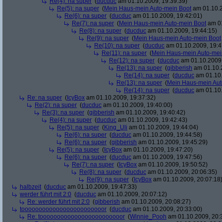
Re(4): na super
(
ducduc
am 01.10.2009, 19:39:39)
Re(5): na super
(
Mein Haus-mein Auto-mein Boot
am 01.10.2
Re(6): na super
(
ducduc
am 01.10.2009, 19:42:01)
Re(7): na super
(
Mein Haus-mein Auto-mein Boot
am 01
Re(8): na super
(
ducduc
am 01.10.2009, 19:44:15)
Re(9): na super
(
Mein Haus-mein Auto-mein Boot
Re(10): na super
(
ducduc
am 01.10.2009, 19:4
Re(11): na super
(
Mein Haus-mein Auto-mei
Re(12): na super
(
ducduc
am 01.10.2009,
Re(13): na super
(
gibberish
am 01.10.2
Re(14): na super
(
ducduc
am 01.10.
Re(13): na super
(
Mein Haus-mein Aut
Re(14): na super
(
ducduc
am 01.10.
Re: na super
(
IcyBox
am 01.10.2009, 19:37:32)
Re(2): na super
(
ducduc
am 01.10.2009, 19:40:00)
Re(3): na super
(
gibberish
am 01.10.2009, 19:40:42)
Re(4): na super
(
ducduc
am 01.10.2009, 19:42:43)
Re(5): na super
(
King_Uli
am 01.10.2009, 19:44:04)
Re(6): na super
(
ducduc
am 01.10.2009, 19:44:58)
Re(6): na super
(
gibberish
am 01.10.2009, 19:45:29)
Re(5): na super
(
IcyBox
am 01.10.2009, 19:47:20)
Re(6): na super
(
ducduc
am 01.10.2009, 19:47:56)
Re(7): na super
(
IcyBox
am 01.10.2009, 19:50:52)
Re(8): na super
(
ducduc
am 01.10.2009, 20:06:35)
Re(9): na super
(
IcyBox
am 01.10.2009, 20:07:18
halbzeit
(
ducduc
am 01.10.2009, 19:47:33)
werder führt mit 2:0
(
ducduc
am 01.10.2009, 20:07:12)
Re: werder führt mit 2:0
(
gibberish
am 01.10.2009, 20:08:27)
toooooooooooooooooooooooor
(
ducduc
am 01.10.2009, 20:33:00)
Re: toooooooooooooooooooooooor
(
Winnie_Pooh
am 01.10.2009, 20: