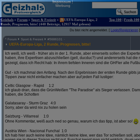
Impressum
|
Werbung
Geizhals
»
Forum
»
Sport & Freizeit
»
UEFA-Europa-Liga, 2
Top-100
|
Fresh-100
Runde, Prognosen, bitte! (440 Beiträge, 12917 Mal gelesen)
Du bist nicht angemeldet. [
Login/Registrieren
]
^
Forum
Sport & Freizeit
#
5686101
UEFA-Europa-Liga, 2 Runde, Prognosen, bitte!
Ich weiß, ich weiß - früher als in der 1. Runde, aber einerseits sollen die Exper
haben, ihre Expertisen abzuschließen (gell, ducduc?) und andererseits hat die
gezeigt, dass ich Recht hab: In ihrem tiefsten Inneren sind die GHFler alle Fußb
Gut - ich machmal den Anfang. Nach den Ergebnissen der ersten Runde gibts ja
Tippen zwar nicht einfacher machen aber auf jeden Fall lustiger:
Celtic Glasgow - Rapid 1:2
ich glaub dran, dass die GrünWeißen "The Paradise" als Sieger verlassen. D
haben, die Schotten
Galatasaray - Sturm Graz 4:0
Sorry, aber da wird nix zu holen sein
Salzburg - Villarreal 1:0
Ohne Kommentar, weiß auch ned so genau, warum ich das tipp, ist aber so!
Austria Wien - Nacional Funchal 1:0
Ich hab hier auch keine Idee, nämlich keine Idee, wer das Tor schießen soll, abe
waren sie in dieser Saison recht gut. Funchal kennt man nicht wirklich, drum vors